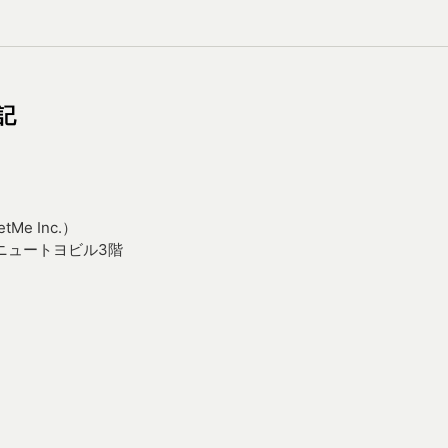
記
Me Inc.）
 ニュートヨビル3階