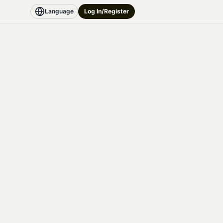
Language
Log In/Register