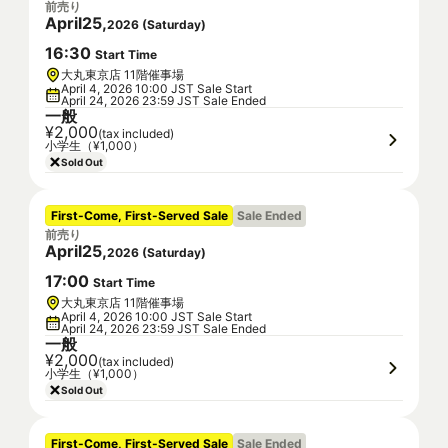
前売り
April
25
,
2026
(
Saturday
)
16
:
30
Start Time
大丸東京店 11階催事場
April 4, 2026 10:00 JST Sale Start
April 24, 2026 23:59 JST Sale Ended
一般
¥2,000
(tax included)
小学生（¥1,000）
Sold Out
First-Come, First-Served Sale
Sale Ended
前売り
April
25
,
2026
(
Saturday
)
17
:
00
Start Time
大丸東京店 11階催事場
April 4, 2026 10:00 JST Sale Start
April 24, 2026 23:59 JST Sale Ended
一般
¥2,000
(tax included)
小学生（¥1,000）
Sold Out
First-Come, First-Served Sale
Sale Ended