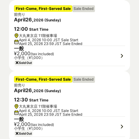
First-Come, First-Served Sale
Sale Ended
前売り
April
26
,
2026
(
Sunday
)
12
:
00
Start Time
大丸東京店 11階催事場
April 4, 2026 10:00 JST Sale Start
April 25, 2026 23:59 JST Sale Ended
一般
¥2,000
(tax included)
小学生（¥1,000）
Sold Out
First-Come, First-Served Sale
Sale Ended
前売り
April
26
,
2026
(
Sunday
)
12
:
30
Start Time
大丸東京店 11階催事場
April 4, 2026 10:00 JST Sale Start
April 25, 2026 23:59 JST Sale Ended
一般
¥2,000
(tax included)
小学生（¥1,000）
Sold Out