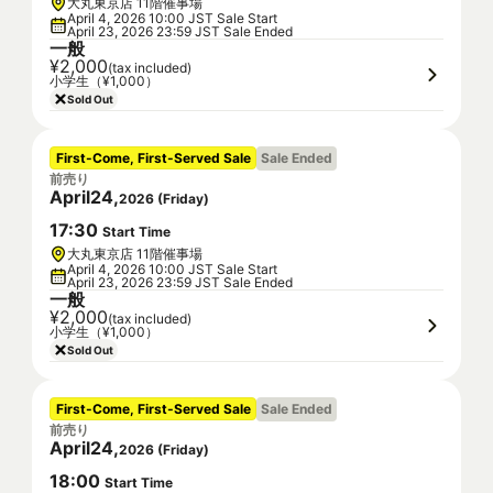
大丸東京店 11階催事場
April 4, 2026 10:00 JST Sale Start
April 23, 2026 23:59 JST Sale Ended
一般
¥2,000
(tax included)
小学生（¥1,000）
Sold Out
First-Come, First-Served Sale
Sale Ended
前売り
April
24
,
2026
(
Friday
)
17
:
30
Start Time
大丸東京店 11階催事場
April 4, 2026 10:00 JST Sale Start
April 23, 2026 23:59 JST Sale Ended
一般
¥2,000
(tax included)
小学生（¥1,000）
Sold Out
First-Come, First-Served Sale
Sale Ended
前売り
April
24
,
2026
(
Friday
)
18
:
00
Start Time