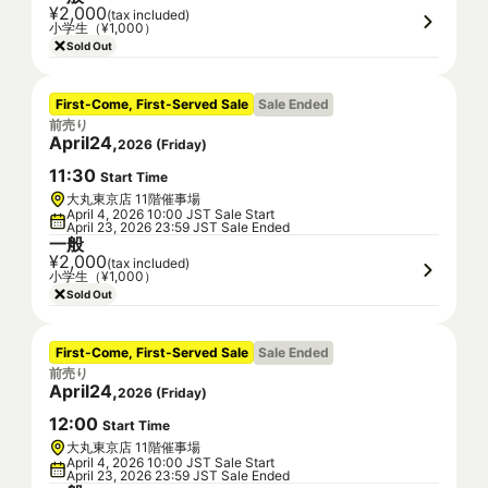
¥2,000
(tax included)
小学生（¥1,000）
Sold Out
First-Come, First-Served Sale
Sale Ended
前売り
April
24
,
2026
(
Friday
)
11
:
30
Start Time
大丸東京店 11階催事場
April 4, 2026 10:00 JST Sale Start
April 23, 2026 23:59 JST Sale Ended
一般
¥2,000
(tax included)
小学生（¥1,000）
Sold Out
First-Come, First-Served Sale
Sale Ended
前売り
April
24
,
2026
(
Friday
)
12
:
00
Start Time
大丸東京店 11階催事場
April 4, 2026 10:00 JST Sale Start
April 23, 2026 23:59 JST Sale Ended