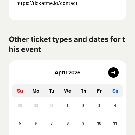
https://ticketme.io/contact
Other ticket types and dates for t
his event
April 2026
Su
Mo
Tu
We
Th
Fr
Sa
29
30
31
1
2
3
4
5
6
7
8
9
10
11