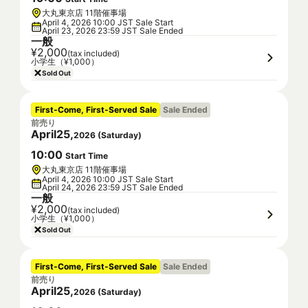
大丸東京店 11階催事場
April 4, 2026 10:00 JST Sale Start
April 23, 2026 23:59 JST Sale Ended
一般
¥2,000
(tax included)
小学生（¥1,000）
Sold Out
First-Come, First-Served Sale
Sale Ended
前売り
April
25
,
2026
(
Saturday
)
10
:
00
Start Time
大丸東京店 11階催事場
April 4, 2026 10:00 JST Sale Start
April 24, 2026 23:59 JST Sale Ended
一般
¥2,000
(tax included)
小学生（¥1,000）
Sold Out
First-Come, First-Served Sale
Sale Ended
前売り
April
25
,
2026
(
Saturday
)