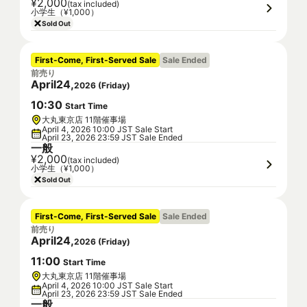
¥2,000
(tax included)
小学生（¥1,000）
Sold Out
First-Come, First-Served Sale
Sale Ended
前売り
April
24
,
2026
(
Friday
)
10
:
30
Start Time
大丸東京店 11階催事場
April 4, 2026 10:00 JST Sale Start
April 23, 2026 23:59 JST Sale Ended
一般
¥2,000
(tax included)
小学生（¥1,000）
Sold Out
First-Come, First-Served Sale
Sale Ended
前売り
April
24
,
2026
(
Friday
)
11
:
00
Start Time
大丸東京店 11階催事場
April 4, 2026 10:00 JST Sale Start
April 23, 2026 23:59 JST Sale Ended
一般