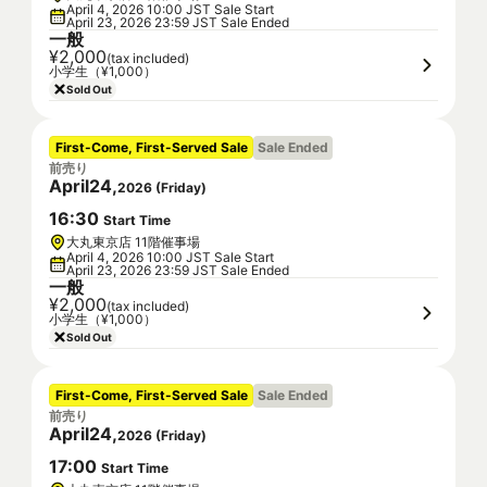
April 4, 2026 10:00 JST Sale Start
April 23, 2026 23:59 JST Sale Ended
一般
¥2,000
(tax included)
小学生（¥1,000）
Sold Out
First-Come, First-Served Sale
Sale Ended
前売り
April
24
,
2026
(
Friday
)
16
:
30
Start Time
大丸東京店 11階催事場
April 4, 2026 10:00 JST Sale Start
April 23, 2026 23:59 JST Sale Ended
一般
¥2,000
(tax included)
小学生（¥1,000）
Sold Out
First-Come, First-Served Sale
Sale Ended
前売り
April
24
,
2026
(
Friday
)
17
:
00
Start Time