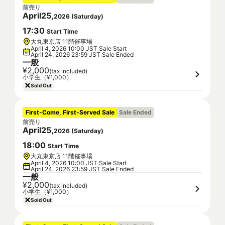
前売り
April
25
,
2026
(
Saturday
)
17
:
30
Start Time
大丸東京店 11階催事場
April 4, 2026 10:00 JST Sale Start
April 24, 2026 23:59 JST Sale Ended
一般
¥2,000
(tax included)
小学生（¥1,000）
Sold Out
First-Come, First-Served Sale
Sale Ended
前売り
April
25
,
2026
(
Saturday
)
18
:
00
Start Time
大丸東京店 11階催事場
April 4, 2026 10:00 JST Sale Start
April 24, 2026 23:59 JST Sale Ended
一般
¥2,000
(tax included)
小学生（¥1,000）
Sold Out