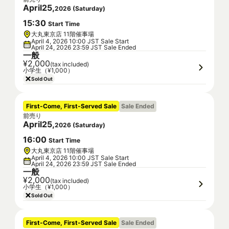
April
25
,
2026
(
Saturday
)
15
:
30
Start Time
大丸東京店 11階催事場
April 4, 2026 10:00 JST Sale Start
April 24, 2026 23:59 JST Sale Ended
一般
¥2,000
(tax included)
小学生（¥1,000）
Sold Out
First-Come, First-Served Sale
Sale Ended
前売り
April
25
,
2026
(
Saturday
)
16
:
00
Start Time
大丸東京店 11階催事場
April 4, 2026 10:00 JST Sale Start
April 24, 2026 23:59 JST Sale Ended
一般
¥2,000
(tax included)
小学生（¥1,000）
Sold Out
First-Come, First-Served Sale
Sale Ended