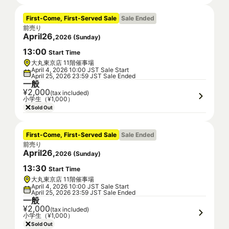
First-Come, First-Served Sale
Sale Ended
前売り
April
26
,
2026
(
Sunday
)
13
:
00
Start Time
大丸東京店 11階催事場
April 4, 2026 10:00 JST Sale Start
April 25, 2026 23:59 JST Sale Ended
一般
¥2,000
(tax included)
小学生（¥1,000）
Sold Out
First-Come, First-Served Sale
Sale Ended
前売り
April
26
,
2026
(
Sunday
)
13
:
30
Start Time
大丸東京店 11階催事場
April 4, 2026 10:00 JST Sale Start
April 25, 2026 23:59 JST Sale Ended
一般
¥2,000
(tax included)
小学生（¥1,000）
Sold Out