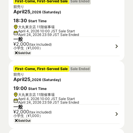
First-Come, First-Served Sale
Sale Ended
前売り
April
25
,
2026
(
Saturday
)
18
:
30
Start Time
大丸東京店 11階催事場
April 4, 2026 10:00 JST Sale Start
April 24, 2026 23:59 JST Sale Ended
一般
¥2,000
(tax included)
小学生（¥1,000）
Sold Out
First-Come, First-Served Sale
Sale Ended
前売り
April
25
,
2026
(
Saturday
)
19
:
00
Start Time
大丸東京店 11階催事場
April 4, 2026 10:00 JST Sale Start
April 24, 2026 23:59 JST Sale Ended
一般
¥2,000
(tax included)
小学生（¥1,000）
Sold Out