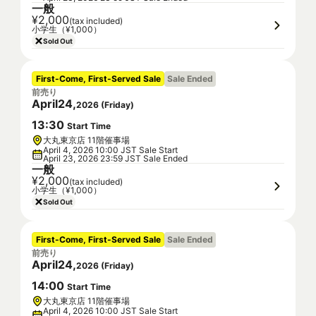
一般
¥2,000
(tax included)
小学生（¥1,000）
Sold Out
First-Come, First-Served Sale
Sale Ended
前売り
April
24
,
2026
(
Friday
)
13
:
30
Start Time
大丸東京店 11階催事場
April 4, 2026 10:00 JST Sale Start
April 23, 2026 23:59 JST Sale Ended
一般
¥2,000
(tax included)
小学生（¥1,000）
Sold Out
First-Come, First-Served Sale
Sale Ended
前売り
April
24
,
2026
(
Friday
)
14
:
00
Start Time
大丸東京店 11階催事場
April 4, 2026 10:00 JST Sale Start