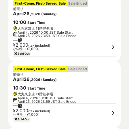
First-Come, First-Served Sale
Sale Ended
前売り
April
26
,
2026
(
Sunday
)
10
:
00
Start Time
大丸東京店 11階催事場
April 4, 2026 10:00 JST Sale Start
April 25, 2026 23:59 JST Sale Ended
一般
¥2,000
(tax included)
小学生（¥1,000）
Sold Out
First-Come, First-Served Sale
Sale Ended
前売り
April
26
,
2026
(
Sunday
)
10
:
30
Start Time
大丸東京店 11階催事場
April 4, 2026 10:00 JST Sale Start
April 25, 2026 23:59 JST Sale Ended
一般
¥2,000
(tax included)
小学生（¥1,000）
Sold Out