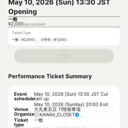
May 10, 2026 (Sun) 13:30 JST
Opening
一般
¥2,000
(tax included)
Ticket Type
一般（¥2,000）、小学生（¥1,000）
Performance Ticket Summary
Event
May 10, 2026 (Sun) 13:30 JST
Cur
schedule
tain up
May 10, 2026 (Sunday) 20:00 End
Venue
大丸東京店 11階催事場
Organizer
KAWAII_CLOSET
Ticket
一般
type