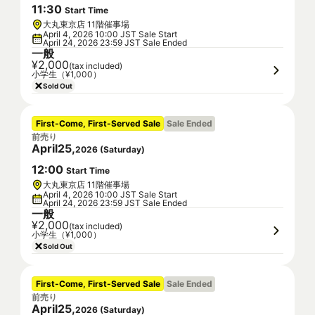
11
:
30
Start Time
大丸東京店 11階催事場
April 4, 2026 10:00 JST Sale Start
April 24, 2026 23:59 JST Sale Ended
一般
¥2,000
(tax included)
小学生（¥1,000）
Sold Out
First-Come, First-Served Sale
Sale Ended
前売り
April
25
,
2026
(
Saturday
)
12
:
00
Start Time
大丸東京店 11階催事場
April 4, 2026 10:00 JST Sale Start
April 24, 2026 23:59 JST Sale Ended
一般
¥2,000
(tax included)
小学生（¥1,000）
Sold Out
First-Come, First-Served Sale
Sale Ended
前売り
April
25
,
2026
(
Saturday
)