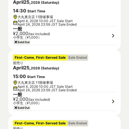
April
25
,
2026
(
Saturday
)
14
:
30
Start Time
大丸東京店 11階催事場
April 4, 2026 10:00 JST Sale Start
April 24, 2026 23:59 JST Sale Ended
一般
¥2,000
(tax included)
小学生（¥1,000）
Sold Out
First-Come, First-Served Sale
Sale Ended
前売り
April
25
,
2026
(
Saturday
)
15
:
00
Start Time
大丸東京店 11階催事場
April 4, 2026 10:00 JST Sale Start
April 24, 2026 23:59 JST Sale Ended
一般
¥2,000
(tax included)
小学生（¥1,000）
Sold Out
First-Come, First-Served Sale
Sale Ended
前売り