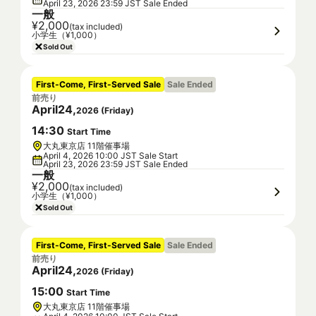
April 23, 2026 23:59 JST Sale Ended
一般
¥2,000
(tax included)
小学生（¥1,000）
Sold Out
First-Come, First-Served Sale
Sale Ended
前売り
April
24
,
2026
(
Friday
)
14
:
30
Start Time
大丸東京店 11階催事場
April 4, 2026 10:00 JST Sale Start
April 23, 2026 23:59 JST Sale Ended
一般
¥2,000
(tax included)
小学生（¥1,000）
Sold Out
First-Come, First-Served Sale
Sale Ended
前売り
April
24
,
2026
(
Friday
)
15
:
00
Start Time
大丸東京店 11階催事場