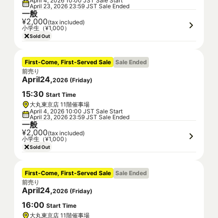
April 4, 2026 10:00 JST Sale Start
April 23, 2026 23:59 JST Sale Ended
一般
¥2,000
(tax included)
小学生（¥1,000）
Sold Out
First-Come, First-Served Sale
Sale Ended
前売り
April
24
,
2026
(
Friday
)
15
:
30
Start Time
大丸東京店 11階催事場
April 4, 2026 10:00 JST Sale Start
April 23, 2026 23:59 JST Sale Ended
一般
¥2,000
(tax included)
小学生（¥1,000）
Sold Out
First-Come, First-Served Sale
Sale Ended
前売り
April
24
,
2026
(
Friday
)
16
:
00
Start Time
大丸東京店 11階催事場