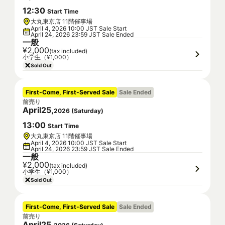
12
:
30
Start Time
大丸東京店 11階催事場
April 4, 2026 10:00 JST Sale Start
April 24, 2026 23:59 JST Sale Ended
一般
¥2,000
(tax included)
小学生（¥1,000）
Sold Out
First-Come, First-Served Sale
Sale Ended
前売り
April
25
,
2026
(
Saturday
)
13
:
00
Start Time
大丸東京店 11階催事場
April 4, 2026 10:00 JST Sale Start
April 24, 2026 23:59 JST Sale Ended
一般
¥2,000
(tax included)
小学生（¥1,000）
Sold Out
First-Come, First-Served Sale
Sale Ended
前売り
April
25
,