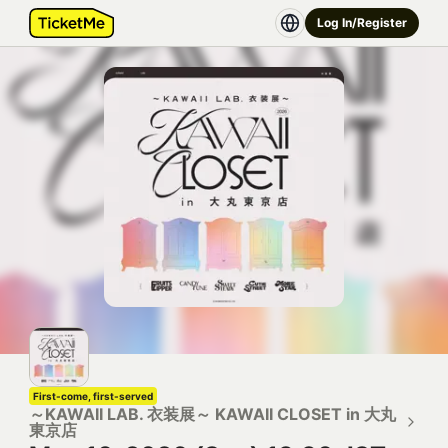
Log In/Register
First-come, first-served
～KAWAII LAB. 衣装展～ KAWAII CLOSET in 大丸
東京店