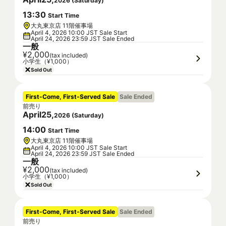
2026
(
Saturday
)
13
:
30
Start Time
大丸東京店 11階催事場
April 4, 2026 10:00 JST Sale Start
April 24, 2026 23:59 JST Sale Ended
一般
¥2,000
(tax included)
小学生（¥1,000）
Sold Out
First-Come, First-Served Sale
Sale Ended
前売り
April
25
,
2026
(
Saturday
)
14
:
00
Start Time
大丸東京店 11階催事場
April 4, 2026 10:00 JST Sale Start
April 24, 2026 23:59 JST Sale Ended
一般
¥2,000
(tax included)
小学生（¥1,000）
Sold Out
First-Come, First-Served Sale
Sale Ended
前売り