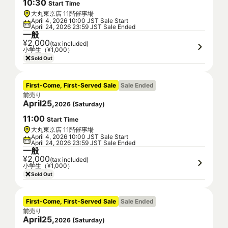
10
:
30
Start Time
大丸東京店 11階催事場
April 4, 2026 10:00 JST Sale Start
April 24, 2026 23:59 JST Sale Ended
一般
¥2,000
(tax included)
小学生（¥1,000）
Sold Out
First-Come, First-Served Sale
Sale Ended
前売り
April
25
,
2026
(
Saturday
)
11
:
00
Start Time
大丸東京店 11階催事場
April 4, 2026 10:00 JST Sale Start
April 24, 2026 23:59 JST Sale Ended
一般
¥2,000
(tax included)
小学生（¥1,000）
Sold Out
First-Come, First-Served Sale
Sale Ended
前売り
April
25
,
2026
(
Saturday
)