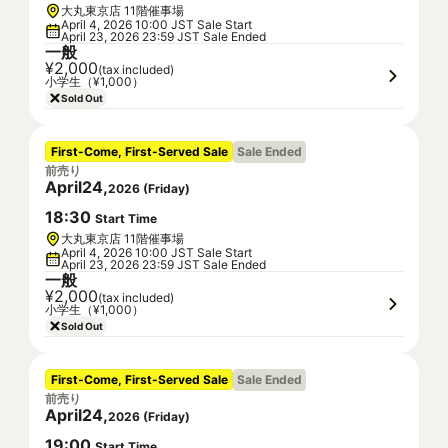
大丸東京店 11階催事場
April 4, 2026 10:00 JST Sale Start
April 23, 2026 23:59 JST Sale Ended
一般
¥2,000
(tax included)
小学生（¥1,000）
Sold Out
First-Come, First-Served Sale
Sale Ended
前売り
April
24
,
2026
(
Friday
)
18
:
30
Start Time
大丸東京店 11階催事場
April 4, 2026 10:00 JST Sale Start
April 23, 2026 23:59 JST Sale Ended
一般
¥2,000
(tax included)
小学生（¥1,000）
Sold Out
First-Come, First-Served Sale
Sale Ended
前売り
April
24
,
2026
(
Friday
)
19
:
00
Start Time