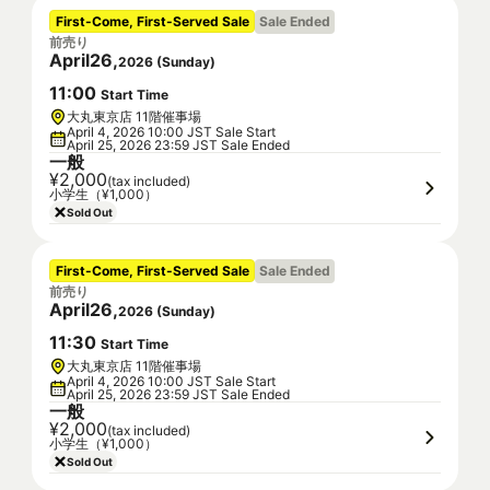
First-Come, First-Served Sale
Sale Ended
前売り
April
26
,
2026
(
Sunday
)
11
:
00
Start Time
大丸東京店 11階催事場
April 4, 2026 10:00 JST Sale Start
April 25, 2026 23:59 JST Sale Ended
一般
¥2,000
(tax included)
小学生（¥1,000）
Sold Out
First-Come, First-Served Sale
Sale Ended
前売り
April
26
,
2026
(
Sunday
)
11
:
30
Start Time
大丸東京店 11階催事場
April 4, 2026 10:00 JST Sale Start
April 25, 2026 23:59 JST Sale Ended
一般
¥2,000
(tax included)
小学生（¥1,000）
Sold Out