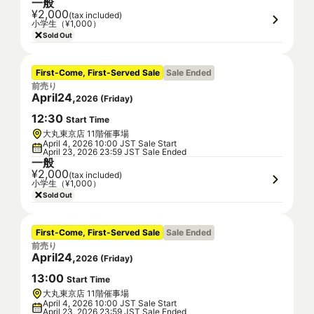
一般
¥2,000
(tax included)
小学生（¥1,000）
Sold Out
First-Come, First-Served Sale
Sale Ended
前売り
April
24
,
2026
(
Friday
)
12
:
30
Start Time
大丸東京店 11階催事場
April 4, 2026 10:00 JST Sale Start
April 23, 2026 23:59 JST Sale Ended
一般
¥2,000
(tax included)
小学生（¥1,000）
Sold Out
First-Come, First-Served Sale
Sale Ended
前売り
April
24
,
2026
(
Friday
)
13
:
00
Start Time
大丸東京店 11階催事場
April 4, 2026 10:00 JST Sale Start
April 23, 2026 23:59 JST Sale Ended