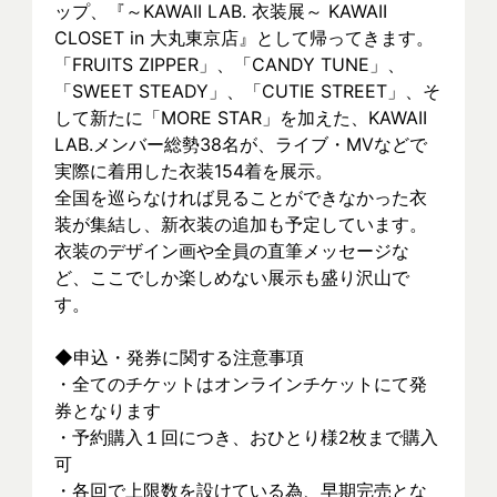
ップ、『～KAWAII LAB. 衣装展～ KAWAII 
CLOSET in 大丸東京店』として帰ってきます。
「FRUITS ZIPPER」、「CANDY TUNE」、
「SWEET STEADY」、「CUTIE STREET」、そ
して新たに「MORE STAR」を加えた、KAWAII 
LAB.メンバー総勢38名が、ライブ・MVなどで
実際に着⽤した衣装154着を展示。
全国を巡らなければ見ることができなかった衣
装が集結し、新⾐装の追加も予定しています。
衣装のデザイン画や全員の直筆メッセージな
ど、ここでしか楽しめない展示も盛り沢山で
す。
◆申込・発券に関する注意事項
・全てのチケットはオンラインチケットにて発
券となります
・予約購入１回につき、おひとり様2枚まで購入
可
・各回で上限数を設けている為、早期完売とな