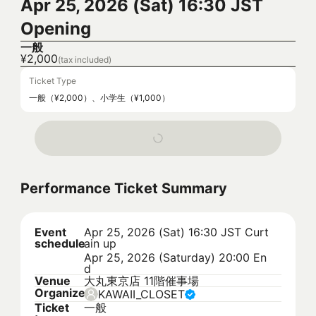
Apr 25, 2026 (Sat) 16:30 JST
Opening
一般
¥2,000
(tax included)
Ticket Type
一般（¥2,000）、小学生（¥1,000）
Performance Ticket Summary
Event
Apr 25, 2026 (Sat) 16:30 JST
Curt
schedule
ain up
Apr 25, 2026 (Saturday) 20:00 En
d
Venue
大丸東京店 11階催事場
Organizer
KAWAII_CLOSET
Ticket
一般