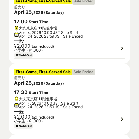
First-Come, First-Served Sale
Sale Ended
前売り
April
25
,
2026
(
Saturday
)
17
:
00
Start Time
大丸東京店 11階催事場
April 4, 2026 10:00 JST Sale Start
April 24, 2026 23:59 JST Sale Ended
一般
¥2,000
(tax included)
小学生（¥1,000）
Sold Out
First-Come, First-Served Sale
Sale Ended
前売り
April
25
,
2026
(
Saturday
)
17
:
30
Start Time
大丸東京店 11階催事場
April 4, 2026 10:00 JST Sale Start
April 24, 2026 23:59 JST Sale Ended
一般
¥2,000
(tax included)
小学生（¥1,000）
Sold Out