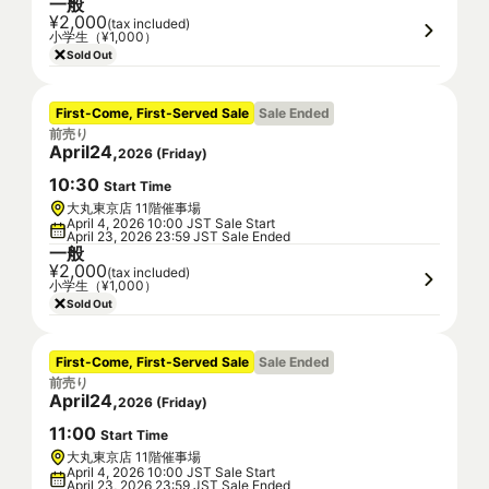
一般
¥2,000
(tax included)
小学生（¥1,000）
Sold Out
First-Come, First-Served Sale
Sale Ended
前売り
April
24
,
2026
(
Friday
)
10
:
30
Start Time
大丸東京店 11階催事場
April 4, 2026 10:00 JST Sale Start
April 23, 2026 23:59 JST Sale Ended
一般
¥2,000
(tax included)
小学生（¥1,000）
Sold Out
First-Come, First-Served Sale
Sale Ended
前売り
April
24
,
2026
(
Friday
)
11
:
00
Start Time
大丸東京店 11階催事場
April 4, 2026 10:00 JST Sale Start
April 23, 2026 23:59 JST Sale Ended