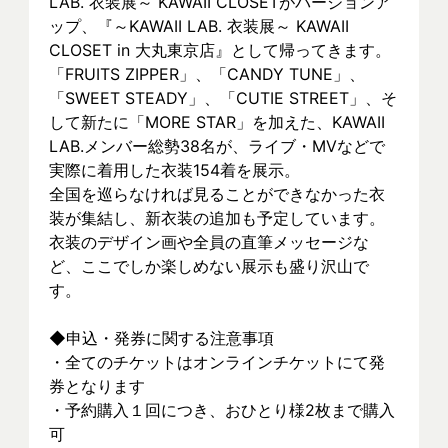
LAB. 衣装展～ KAWAII CLOSETがバージョンア
ップ、『～KAWAII LAB. 衣装展～ KAWAII 
CLOSET in 大丸東京店』として帰ってきます。
「FRUITS ZIPPER」、「CANDY TUNE」、
「SWEET STEADY」、「CUTIE STREET」、そ
して新たに「MORE STAR」を加えた、KAWAII 
LAB.メンバー総勢38名が、ライブ・MVなどで
実際に着⽤した衣装154着を展示。
全国を巡らなければ見ることができなかった衣
装が集結し、新⾐装の追加も予定しています。
衣装のデザイン画や全員の直筆メッセージな
ど、ここでしか楽しめない展示も盛り沢山で
す。
◆申込・発券に関する注意事項
・全てのチケットはオンラインチケットにて発
券となります
・予約購入１回につき、おひとり様2枚まで購入
可