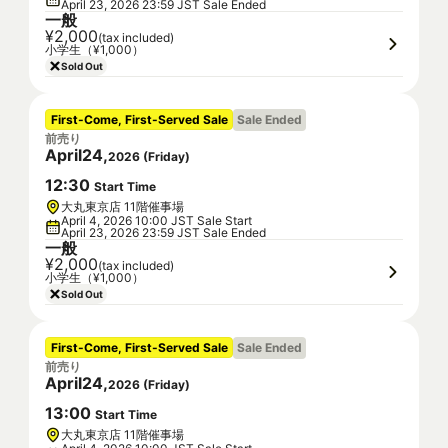
April 23, 2026 23:59 JST Sale Ended
一般
¥2,000
(tax included)
小学生（¥1,000）
Sold Out
First-Come, First-Served Sale
Sale Ended
前売り
April
24
,
2026
(
Friday
)
12
:
30
Start Time
大丸東京店 11階催事場
April 4, 2026 10:00 JST Sale Start
April 23, 2026 23:59 JST Sale Ended
一般
¥2,000
(tax included)
小学生（¥1,000）
Sold Out
First-Come, First-Served Sale
Sale Ended
前売り
April
24
,
2026
(
Friday
)
13
:
00
Start Time
大丸東京店 11階催事場