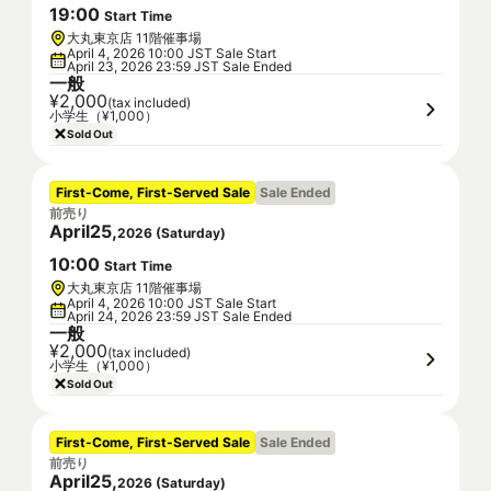
19
:
00
Start Time
大丸東京店 11階催事場
April 4, 2026 10:00 JST Sale Start
April 23, 2026 23:59 JST Sale Ended
一般
¥2,000
(tax included)
小学生（¥1,000）
Sold Out
First-Come, First-Served Sale
Sale Ended
前売り
April
25
,
2026
(
Saturday
)
10
:
00
Start Time
大丸東京店 11階催事場
April 4, 2026 10:00 JST Sale Start
April 24, 2026 23:59 JST Sale Ended
一般
¥2,000
(tax included)
小学生（¥1,000）
Sold Out
First-Come, First-Served Sale
Sale Ended
前売り
April
25
,
2026
(
Saturday
)