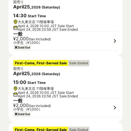
前売り
April
25
,
2026
(
Saturday
)
14
:
30
Start Time
大丸東京店 11階催事場
April 4, 2026 10:00 JST Sale Start
April 24, 2026 23:59 JST Sale Ended
一般
¥2,000
(tax included)
小学生（¥1,000）
Sold Out
First-Come, First-Served Sale
Sale Ended
前売り
April
25
,
2026
(
Saturday
)
15
:
00
Start Time
大丸東京店 11階催事場
April 4, 2026 10:00 JST Sale Start
April 24, 2026 23:59 JST Sale Ended
一般
¥2,000
(tax included)
小学生（¥1,000）
Sold Out
First-Come, First-Served Sale
Sale Ended