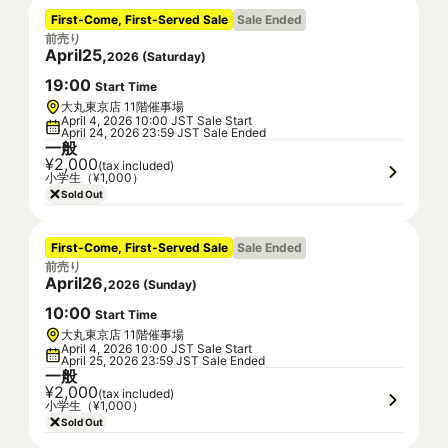
First-Come, First-Served Sale
Sale Ended
前売り
April
25
,
2026
(
Saturday
)
19
:
00
Start Time
大丸東京店 11階催事場
April 4, 2026 10:00 JST Sale Start
April 24, 2026 23:59 JST Sale Ended
一般
¥2,000
(tax included)
小学生（¥1,000）
Sold Out
First-Come, First-Served Sale
Sale Ended
前売り
April
26
,
2026
(
Sunday
)
10
:
00
Start Time
大丸東京店 11階催事場
April 4, 2026 10:00 JST Sale Start
April 25, 2026 23:59 JST Sale Ended
一般
¥2,000
(tax included)
小学生（¥1,000）
Sold Out