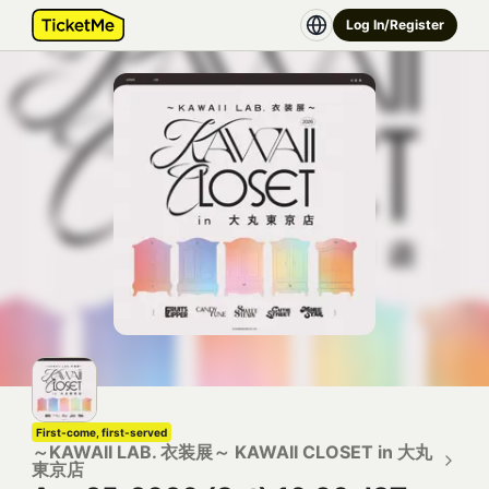
Log In/Register
First-come, first-served
～KAWAII LAB. 衣装展～ KAWAII CLOSET in 大丸
東京店