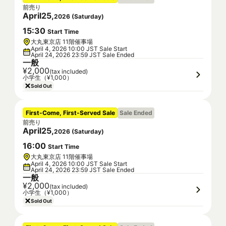
前売り
April
25
,
2026
(
Saturday
)
15
:
30
Start Time
大丸東京店 11階催事場
April 4, 2026 10:00 JST Sale Start
April 24, 2026 23:59 JST Sale Ended
一般
¥2,000
(tax included)
小学生（¥1,000）
Sold Out
First-Come, First-Served Sale
Sale Ended
前売り
April
25
,
2026
(
Saturday
)
16
:
00
Start Time
大丸東京店 11階催事場
April 4, 2026 10:00 JST Sale Start
April 24, 2026 23:59 JST Sale Ended
一般
¥2,000
(tax included)
小学生（¥1,000）
Sold Out