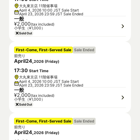
大丸東京店 11階催事場
April 4, 2026 10:00 JST Sale Start
April 23, 2026 23:59 JST Sale Ended
一般
¥2,000
(tax included)
小学生（¥1,000）
Sold Out
First-Come, First-Served Sale
Sale Ended
前売り
April
24
,
2026
(
Friday
)
17
:
30
Start Time
大丸東京店 11階催事場
April 4, 2026 10:00 JST Sale Start
April 23, 2026 23:59 JST Sale Ended
一般
¥2,000
(tax included)
小学生（¥1,000）
Sold Out
First-Come, First-Served Sale
Sale Ended
前売り
April
24
,
2026
(
Friday
)