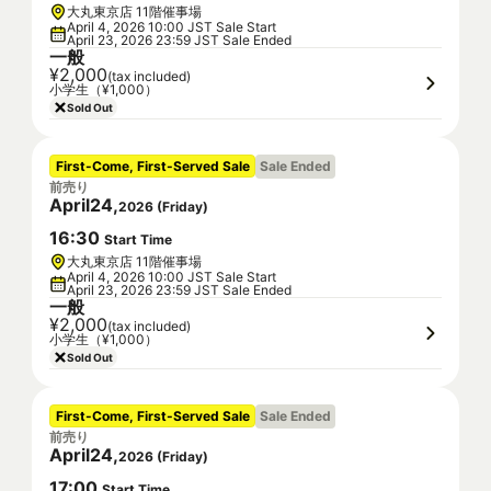
大丸東京店 11階催事場
April 4, 2026 10:00 JST Sale Start
April 23, 2026 23:59 JST Sale Ended
一般
¥2,000
(tax included)
小学生（¥1,000）
Sold Out
First-Come, First-Served Sale
Sale Ended
前売り
April
24
,
2026
(
Friday
)
16
:
30
Start Time
大丸東京店 11階催事場
April 4, 2026 10:00 JST Sale Start
April 23, 2026 23:59 JST Sale Ended
一般
¥2,000
(tax included)
小学生（¥1,000）
Sold Out
First-Come, First-Served Sale
Sale Ended
前売り
April
24
,
2026
(
Friday
)
17
:
00
Start Time