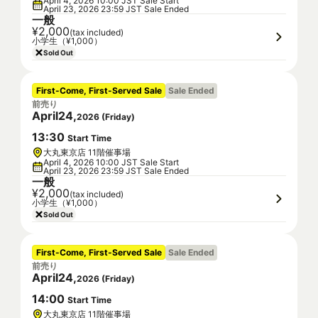
April 4, 2026 10:00 JST Sale Start
April 23, 2026 23:59 JST Sale Ended
一般
¥2,000
(tax included)
小学生（¥1,000）
Sold Out
First-Come, First-Served Sale
Sale Ended
前売り
April
24
,
2026
(
Friday
)
13
:
30
Start Time
大丸東京店 11階催事場
April 4, 2026 10:00 JST Sale Start
April 23, 2026 23:59 JST Sale Ended
一般
¥2,000
(tax included)
小学生（¥1,000）
Sold Out
First-Come, First-Served Sale
Sale Ended
前売り
April
24
,
2026
(
Friday
)
14
:
00
Start Time
大丸東京店 11階催事場