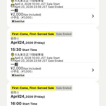
大丸東京店 11階催事場
April 4, 2026 10:00 JST Sale Start
April 23, 2026 23:59 JST Sale Ended
一般
¥2,000
(tax included)
小学生（¥1,000）
Sold Out
First-Come, First-Served Sale
Sale Ended
前売り
April
24
,
2026
(
Friday
)
15
:
30
Start Time
大丸東京店 11階催事場
April 4, 2026 10:00 JST Sale Start
April 23, 2026 23:59 JST Sale Ended
一般
¥2,000
(tax included)
小学生（¥1,000）
Sold Out
First-Come, First-Served Sale
Sale Ended
前売り
April
24
,
2026
(
Friday
)
16
:
00
Start Time