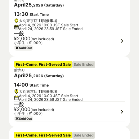
April
25
,
2026
(
Saturday
)
13
:
30
Start Time
大丸東京店 11階催事場
April 4, 2026 10:00 JST Sale Start
April 24, 2026 23:59 JST Sale Ended
一般
¥2,000
(tax included)
小学生（¥1,000）
Sold Out
First-Come, First-Served Sale
Sale Ended
前売り
April
25
,
2026
(
Saturday
)
14
:
00
Start Time
大丸東京店 11階催事場
April 4, 2026 10:00 JST Sale Start
April 24, 2026 23:59 JST Sale Ended
一般
¥2,000
(tax included)
小学生（¥1,000）
Sold Out
First-Come, First-Served Sale
Sale Ended