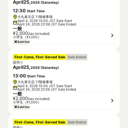
April
25
,
2026
(
Saturday
)
12
:
30
Start Time
大丸東京店 11階催事場
April 4, 2026 10:00 JST Sale Start
April 24, 2026 23:59 JST Sale Ended
一般
¥2,000
(tax included)
小学生（¥1,000）
Sold Out
First-Come, First-Served Sale
Sale Ended
前売り
April
25
,
2026
(
Saturday
)
13
:
00
Start Time
大丸東京店 11階催事場
April 4, 2026 10:00 JST Sale Start
April 24, 2026 23:59 JST Sale Ended
一般
¥2,000
(tax included)
小学生（¥1,000）
Sold Out
First-Come, First-Served Sale
Sale Ended
前売り