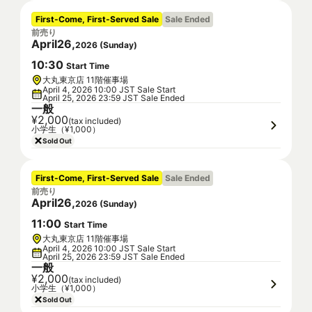
First-Come, First-Served Sale
Sale Ended
前売り
April
26
,
2026
(
Sunday
)
10
:
30
Start Time
大丸東京店 11階催事場
April 4, 2026 10:00 JST Sale Start
April 25, 2026 23:59 JST Sale Ended
一般
¥2,000
(tax included)
小学生（¥1,000）
Sold Out
First-Come, First-Served Sale
Sale Ended
前売り
April
26
,
2026
(
Sunday
)
11
:
00
Start Time
大丸東京店 11階催事場
April 4, 2026 10:00 JST Sale Start
April 25, 2026 23:59 JST Sale Ended
一般
¥2,000
(tax included)
小学生（¥1,000）
Sold Out