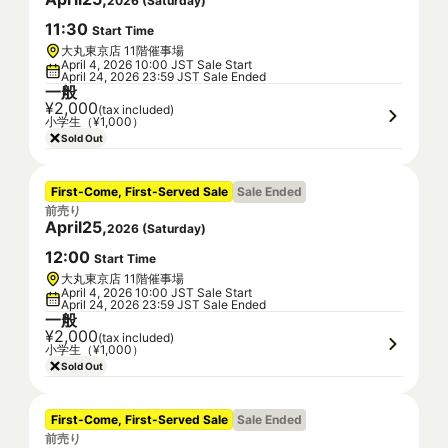
2026
(
Saturday
)
11
:
30
Start Time
大丸東京店 11階催事場
April 4, 2026 10:00 JST Sale Start
April 24, 2026 23:59 JST Sale Ended
一般
¥2,000
(tax included)
小学生（¥1,000）
Sold Out
First-Come, First-Served Sale
Sale Ended
前売り
April
25
,
2026
(
Saturday
)
12
:
00
Start Time
大丸東京店 11階催事場
April 4, 2026 10:00 JST Sale Start
April 24, 2026 23:59 JST Sale Ended
一般
¥2,000
(tax included)
小学生（¥1,000）
Sold Out
First-Come, First-Served Sale
Sale Ended
前売り