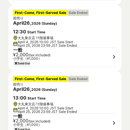
First-Come, First-Served Sale
Sale Ended
前売り
April
26
,
2026
(
Sunday
)
12
:
30
Start Time
大丸東京店 11階催事場
April 4, 2026 10:00 JST Sale Start
April 25, 2026 23:59 JST Sale Ended
一般
¥2,000
(tax included)
小学生（¥1,000）
Sold Out
First-Come, First-Served Sale
Sale Ended
前売り
April
26
,
2026
(
Sunday
)
13
:
00
Start Time
大丸東京店 11階催事場
April 4, 2026 10:00 JST Sale Start
April 25, 2026 23:59 JST Sale Ended
一般
¥2,000
(tax included)
小学生（¥1,000）
Sold Out