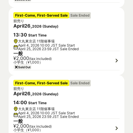
First-Come, First-Served Sale
Sale Ended
前売り
April
26
,
2026
(
Sunday
)
13
:
30
Start Time
大丸東京店 11階催事場
April 4, 2026 10:00 JST Sale Start
April 25, 2026 23:59 JST Sale Ended
一般
¥2,000
(tax included)
小学生（¥1,000）
Sold Out
First-Come, First-Served Sale
Sale Ended
前売り
April
26
,
2026
(
Sunday
)
14
:
00
Start Time
大丸東京店 11階催事場
April 4, 2026 10:00 JST Sale Start
April 25, 2026 23:59 JST Sale Ended
一般
¥2,000
(tax included)
小学生（¥1,000）