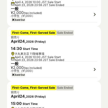
April 4, 2026 10:00 JST Sale Start
April 23, 2026 23:59 JST Sale Ended
一般
¥2,000
(tax included)
小学生（¥1,000）
Sold Out
First-Come, First-Served Sale
Sale Ended
前売り
April
24
,
2026
(
Friday
)
14
:
30
Start Time
大丸東京店 11階催事場
April 4, 2026 10:00 JST Sale Start
April 23, 2026 23:59 JST Sale Ended
一般
¥2,000
(tax included)
小学生（¥1,000）
Sold Out
First-Come, First-Served Sale
Sale Ended
前売り
April
24
,
2026
(
Friday
)
15
:
00
Start Time