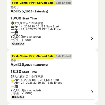
First-Come, First-Served Sale
Sale Ended
前売り
April
25
,
2026
(
Saturday
)
18
:
00
Start Time
大丸東京店 11階催事場
April 4, 2026 10:00 JST Sale Start
April 24, 2026 23:59 JST Sale Ended
一般
¥2,000
(tax included)
小学生（¥1,000）
Sold Out
First-Come, First-Served Sale
Sale Ended
前売り
April
25
,
2026
(
Saturday
)
18
:
30
Start Time
大丸東京店 11階催事場
April 4, 2026 10:00 JST Sale Start
April 24, 2026 23:59 JST Sale Ended
一般
¥2,000
(tax included)
小学生（¥1,000）
Sold Out