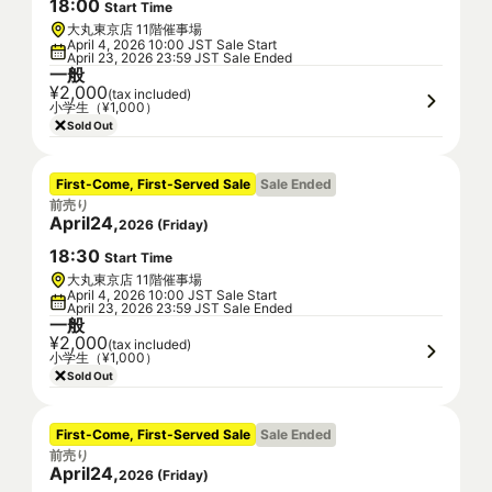
18
:
00
Start Time
大丸東京店 11階催事場
April 4, 2026 10:00 JST Sale Start
April 23, 2026 23:59 JST Sale Ended
一般
¥2,000
(tax included)
小学生（¥1,000）
Sold Out
First-Come, First-Served Sale
Sale Ended
前売り
April
24
,
2026
(
Friday
)
18
:
30
Start Time
大丸東京店 11階催事場
April 4, 2026 10:00 JST Sale Start
April 23, 2026 23:59 JST Sale Ended
一般
¥2,000
(tax included)
小学生（¥1,000）
Sold Out
First-Come, First-Served Sale
Sale Ended
前売り
April
24
,
2026
(
Friday
)