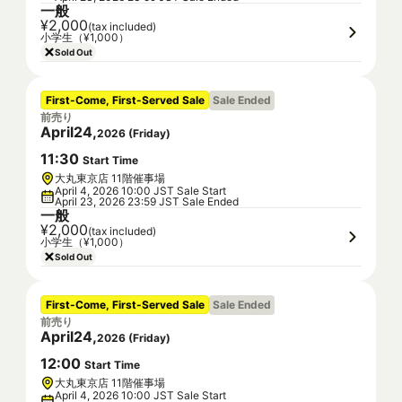
一般
¥2,000
(tax included)
小学生（¥1,000）
Sold Out
First-Come, First-Served Sale
Sale Ended
前売り
April
24
,
2026
(
Friday
)
11
:
30
Start Time
大丸東京店 11階催事場
April 4, 2026 10:00 JST Sale Start
April 23, 2026 23:59 JST Sale Ended
一般
¥2,000
(tax included)
小学生（¥1,000）
Sold Out
First-Come, First-Served Sale
Sale Ended
前売り
April
24
,
2026
(
Friday
)
12
:
00
Start Time
大丸東京店 11階催事場
April 4, 2026 10:00 JST Sale Start