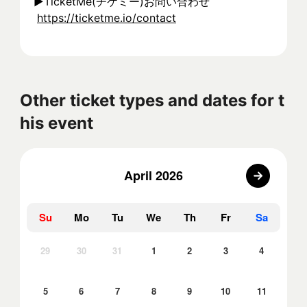
▶︎TicketMe(チケミー)お問い合わせ
https://ticketme.io/contact
Other ticket types and dates for t
his event
April 2026
Su
Mo
Tu
We
Th
Fr
Sa
29
30
31
1
2
3
4
5
6
7
8
9
10
11