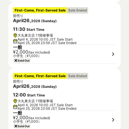
First-Come, First-Served Sale
Sale Ended
前売り
April
26
,
2026
(
Sunday
)
11
:
30
Start Time
大丸東京店 11階催事場
April 4, 2026 10:00 JST Sale Start
April 25, 2026 23:59 JST Sale Ended
一般
¥2,000
(tax included)
小学生（¥1,000）
Sold Out
First-Come, First-Served Sale
Sale Ended
前売り
April
26
,
2026
(
Sunday
)
12
:
00
Start Time
大丸東京店 11階催事場
April 4, 2026 10:00 JST Sale Start
April 25, 2026 23:59 JST Sale Ended
一般
¥2,000
(tax included)
小学生（¥1,000）
Sold Out