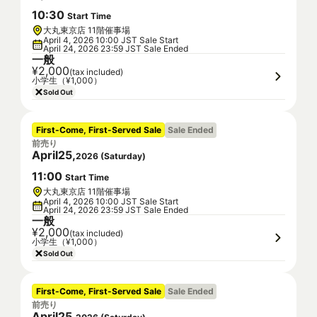
10
:
30
Start Time
大丸東京店 11階催事場
April 4, 2026 10:00 JST Sale Start
April 24, 2026 23:59 JST Sale Ended
一般
¥2,000
(tax included)
小学生（¥1,000）
Sold Out
First-Come, First-Served Sale
Sale Ended
前売り
April
25
,
2026
(
Saturday
)
11
:
00
Start Time
大丸東京店 11階催事場
April 4, 2026 10:00 JST Sale Start
April 24, 2026 23:59 JST Sale Ended
一般
¥2,000
(tax included)
小学生（¥1,000）
Sold Out
First-Come, First-Served Sale
Sale Ended
前売り
April
25
,