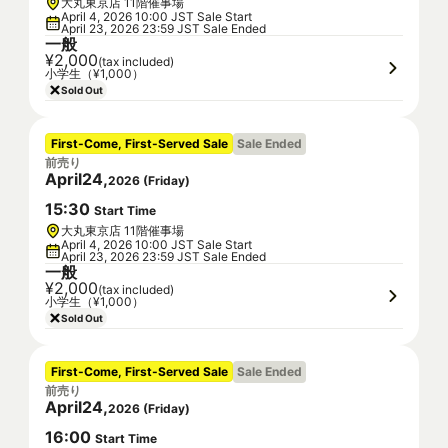
大丸東京店 11階催事場
April 4, 2026 10:00 JST Sale Start
April 23, 2026 23:59 JST Sale Ended
一般
¥2,000
(tax included)
小学生（¥1,000）
Sold Out
First-Come, First-Served Sale
Sale Ended
前売り
April
24
,
2026
(
Friday
)
15
:
30
Start Time
大丸東京店 11階催事場
April 4, 2026 10:00 JST Sale Start
April 23, 2026 23:59 JST Sale Ended
一般
¥2,000
(tax included)
小学生（¥1,000）
Sold Out
First-Come, First-Served Sale
Sale Ended
前売り
April
24
,
2026
(
Friday
)
16
:
00
Start Time