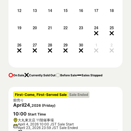
12
13
14
15
16
17
18
19
20
21
22
23
24
25
26
27
28
29
30
1
2
On Sale
Currently Sold Out
Before Sale
Sales Stopped
First-Come, First-Served Sale
Sale Ended
前売り
April
24
,
2026
(
Friday
)
10
:
00
Start Time
大丸東京店 11階催事場
April 4, 2026 10:00 JST Sale Start
April 23, 2026 23:59 JST Sale Ended