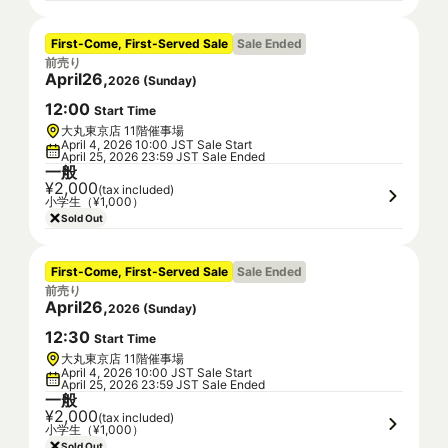
First-Come, First-Served Sale
Sale Ended
前売り
April
26
,
2026
(
Sunday
)
12
:
00
Start Time
大丸東京店 11階催事場
April 4, 2026 10:00 JST Sale Start
April 25, 2026 23:59 JST Sale Ended
一般
¥2,000
(tax included)
小学生（¥1,000）
Sold Out
First-Come, First-Served Sale
Sale Ended
前売り
April
26
,
2026
(
Sunday
)
12
:
30
Start Time
大丸東京店 11階催事場
April 4, 2026 10:00 JST Sale Start
April 25, 2026 23:59 JST Sale Ended
一般
¥2,000
(tax included)
小学生（¥1,000）
Sold Out