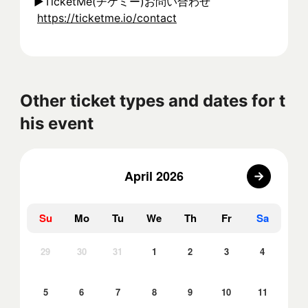
▶︎TicketMe(チケミー)お問い合わせ
https://ticketme.io/contact
Other ticket types and dates for t
his event
April 2026
Su
Mo
Tu
We
Th
Fr
Sa
29
30
31
1
2
3
4
5
6
7
8
9
10
11