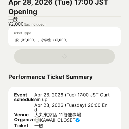
Apr 28, 2026 (Tue) 17:00 JST
Opening
一般
¥2,000
(tax included)
Ticket Type
一般（¥2,000）、小学生（¥1,000）
Performance Ticket Summary
Event
Apr 28, 2026 (Tue) 17:00 JST
Curt
schedule
ain up
Apr 28, 2026 (Tuesday) 20:00 En
d
Venue
大丸東京店 11階催事場
Organizer
KAWAII_CLOSET
Ticket
一般