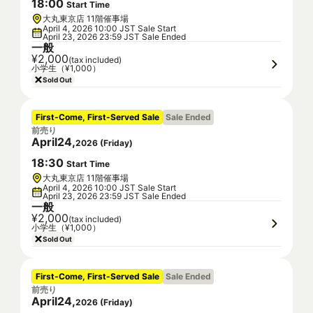
18
:
00
Start Time
大丸東京店 11階催事場
April 4, 2026 10:00 JST Sale Start
April 23, 2026 23:59 JST Sale Ended
一般
¥2,000
(tax included)
小学生（¥1,000）
Sold Out
First-Come, First-Served Sale
Sale Ended
前売り
April
24
,
2026
(
Friday
)
18
:
30
Start Time
大丸東京店 11階催事場
April 4, 2026 10:00 JST Sale Start
April 23, 2026 23:59 JST Sale Ended
一般
¥2,000
(tax included)
小学生（¥1,000）
Sold Out
First-Come, First-Served Sale
Sale Ended
前売り
April
24
,
2026
(
Friday
)