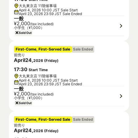
大丸東京店 11階催事場
April 4, 2026 10:00 JST Sale Start
April 23, 2026 23:59 JST Sale Ended
一般
¥2,000
(tax included)
小学生（¥1,000）
Sold Out
First-Come, First-Served Sale
Sale Ended
前売り
April
24
,
2026
(
Friday
)
17
:
30
Start Time
大丸東京店 11階催事場
April 4, 2026 10:00 JST Sale Start
April 23, 2026 23:59 JST Sale Ended
一般
¥2,000
(tax included)
小学生（¥1,000）
Sold Out
First-Come, First-Served Sale
Sale Ended
前売り
April
24
,
2026
(
Friday
)