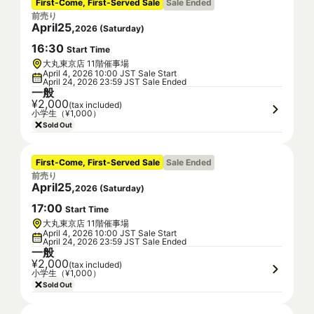
First-Come, First-Served Sale
Sale Ended
前売り
April
25
,
2026
(
Saturday
)
16
:
30
Start Time
大丸東京店 11階催事場
April 4, 2026 10:00 JST Sale Start
April 24, 2026 23:59 JST Sale Ended
一般
¥2,000
(tax included)
小学生（¥1,000）
Sold Out
First-Come, First-Served Sale
Sale Ended
前売り
April
25
,
2026
(
Saturday
)
17
:
00
Start Time
大丸東京店 11階催事場
April 4, 2026 10:00 JST Sale Start
April 24, 2026 23:59 JST Sale Ended
一般
¥2,000
(tax included)
小学生（¥1,000）
Sold Out