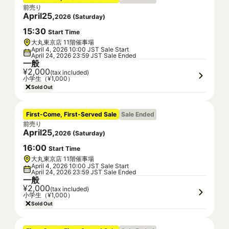
前売り
April
25
,
2026
(
Saturday
)
15
:
30
Start Time
大丸東京店 11階催事場
April 4, 2026 10:00 JST Sale Start
April 24, 2026 23:59 JST Sale Ended
一般
¥2,000
(tax included)
小学生（¥1,000）
Sold Out
First-Come, First-Served Sale
Sale Ended
前売り
April
25
,
2026
(
Saturday
)
16
:
00
Start Time
大丸東京店 11階催事場
April 4, 2026 10:00 JST Sale Start
April 24, 2026 23:59 JST Sale Ended
一般
¥2,000
(tax included)
小学生（¥1,000）
Sold Out