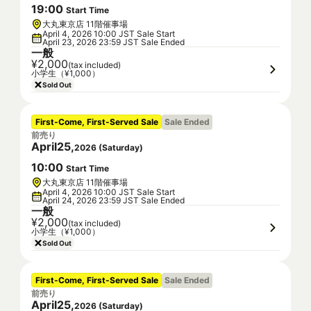
19
:
00
Start Time
大丸東京店 11階催事場
April 4, 2026 10:00 JST Sale Start
April 23, 2026 23:59 JST Sale Ended
一般
¥2,000
(tax included)
小学生（¥1,000）
Sold Out
First-Come, First-Served Sale
Sale Ended
前売り
April
25
,
2026
(
Saturday
)
10
:
00
Start Time
大丸東京店 11階催事場
April 4, 2026 10:00 JST Sale Start
April 24, 2026 23:59 JST Sale Ended
一般
¥2,000
(tax included)
小学生（¥1,000）
Sold Out
First-Come, First-Served Sale
Sale Ended
前売り
April
25
,
2026
(
Saturday
)