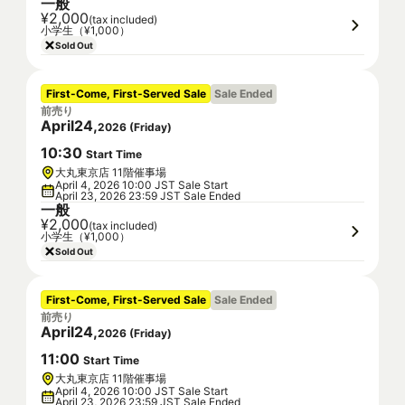
一般
¥2,000
(tax included)
小学生（¥1,000）
Sold Out
First-Come, First-Served Sale
Sale Ended
前売り
April
24
,
2026
(
Friday
)
10
:
30
Start Time
大丸東京店 11階催事場
April 4, 2026 10:00 JST Sale Start
April 23, 2026 23:59 JST Sale Ended
一般
¥2,000
(tax included)
小学生（¥1,000）
Sold Out
First-Come, First-Served Sale
Sale Ended
前売り
April
24
,
2026
(
Friday
)
11
:
00
Start Time
大丸東京店 11階催事場
April 4, 2026 10:00 JST Sale Start
April 23, 2026 23:59 JST Sale Ended