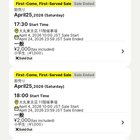
First-Come, First-Served Sale
Sale Ended
前売り
April
25
,
2026
(
Saturday
)
17
:
30
Start Time
大丸東京店 11階催事場
April 4, 2026 10:00 JST Sale Start
April 24, 2026 23:59 JST Sale Ended
一般
¥2,000
(tax included)
小学生（¥1,000）
Sold Out
First-Come, First-Served Sale
Sale Ended
前売り
April
25
,
2026
(
Saturday
)
18
:
00
Start Time
大丸東京店 11階催事場
April 4, 2026 10:00 JST Sale Start
April 24, 2026 23:59 JST Sale Ended
一般
¥2,000
(tax included)
小学生（¥1,000）
Sold Out