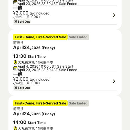
April 4, 2026 10:00 JST Sale Start
April 23, 2026 23:59 JST Sale Ended
一般
¥2,000
(tax included)
小学生（¥1,000）
Sold Out
First-Come, First-Served Sale
Sale Ended
前売り
April
24
,
2026
(
Friday
)
13
:
30
Start Time
大丸東京店 11階催事場
April 4, 2026 10:00 JST Sale Start
April 23, 2026 23:59 JST Sale Ended
一般
¥2,000
(tax included)
小学生（¥1,000）
Sold Out
First-Come, First-Served Sale
Sale Ended
前売り
April
24
,
2026
(
Friday
)
14
:
00
Start Time
大丸東京店 11階催事場