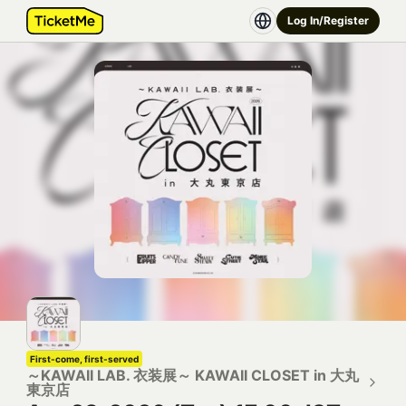
Log In/Register
First-come, first-served
～KAWAII LAB. 衣装展～ KAWAII CLOSET in 大丸
東京店