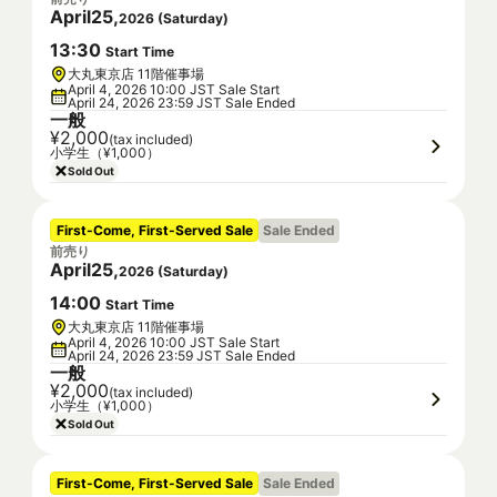
April
25
,
2026
(
Saturday
)
13
:
30
Start Time
大丸東京店 11階催事場
April 4, 2026 10:00 JST Sale Start
April 24, 2026 23:59 JST Sale Ended
一般
¥2,000
(tax included)
小学生（¥1,000）
Sold Out
First-Come, First-Served Sale
Sale Ended
前売り
April
25
,
2026
(
Saturday
)
14
:
00
Start Time
大丸東京店 11階催事場
April 4, 2026 10:00 JST Sale Start
April 24, 2026 23:59 JST Sale Ended
一般
¥2,000
(tax included)
小学生（¥1,000）
Sold Out
First-Come, First-Served Sale
Sale Ended