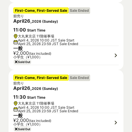
First-Come, First-Served Sale
Sale Ended
前売り
April
26
,
2026
(
Sunday
)
11
:
00
Start Time
大丸東京店 11階催事場
April 4, 2026 10:00 JST Sale Start
April 25, 2026 23:59 JST Sale Ended
一般
¥2,000
(tax included)
小学生（¥1,000）
Sold Out
First-Come, First-Served Sale
Sale Ended
前売り
April
26
,
2026
(
Sunday
)
11
:
30
Start Time
大丸東京店 11階催事場
April 4, 2026 10:00 JST Sale Start
April 25, 2026 23:59 JST Sale Ended
一般
¥2,000
(tax included)
小学生（¥1,000）
Sold Out