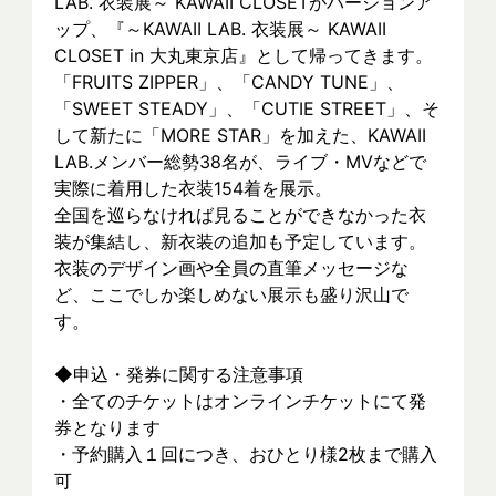
LAB. 衣装展～ KAWAII CLOSETがバージョンア
ップ、『～KAWAII LAB. 衣装展～ KAWAII 
CLOSET in 大丸東京店』として帰ってきます。
「FRUITS ZIPPER」、「CANDY TUNE」、
「SWEET STEADY」、「CUTIE STREET」、そ
して新たに「MORE STAR」を加えた、KAWAII 
LAB.メンバー総勢38名が、ライブ・MVなどで
実際に着⽤した衣装154着を展示。
全国を巡らなければ見ることができなかった衣
装が集結し、新⾐装の追加も予定しています。
衣装のデザイン画や全員の直筆メッセージな
ど、ここでしか楽しめない展示も盛り沢山で
す。
◆申込・発券に関する注意事項
・全てのチケットはオンラインチケットにて発
券となります
・予約購入１回につき、おひとり様2枚まで購入
可