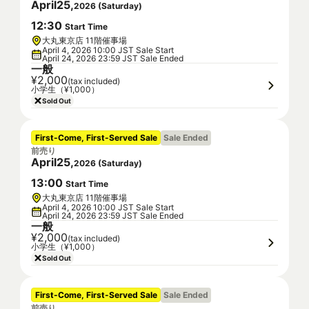
April
25
,
2026
(
Saturday
)
12
:
30
Start Time
大丸東京店 11階催事場
April 4, 2026 10:00 JST Sale Start
April 24, 2026 23:59 JST Sale Ended
一般
¥2,000
(tax included)
小学生（¥1,000）
Sold Out
First-Come, First-Served Sale
Sale Ended
前売り
April
25
,
2026
(
Saturday
)
13
:
00
Start Time
大丸東京店 11階催事場
April 4, 2026 10:00 JST Sale Start
April 24, 2026 23:59 JST Sale Ended
一般
¥2,000
(tax included)
小学生（¥1,000）
Sold Out
First-Come, First-Served Sale
Sale Ended
前売り