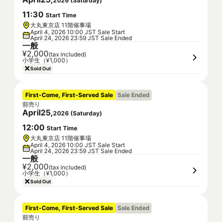
2026
(
Saturday
)
11
:
30
Start Time
大丸東京店 11階催事場
April 4, 2026 10:00 JST Sale Start
April 24, 2026 23:59 JST Sale Ended
一般
¥2,000
(tax included)
小学生（¥1,000）
Sold Out
First-Come, First-Served Sale
Sale Ended
前売り
April
25
,
2026
(
Saturday
)
12
:
00
Start Time
大丸東京店 11階催事場
April 4, 2026 10:00 JST Sale Start
April 24, 2026 23:59 JST Sale Ended
一般
¥2,000
(tax included)
小学生（¥1,000）
Sold Out
First-Come, First-Served Sale
Sale Ended
前売り