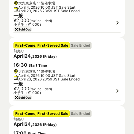
大丸東京店 11階催事場
April 4, 2026 10:00 JST Sale Start
April 23, 2026 23:59 JST Sale Ended
一般
¥2,000
(tax included)
小学生（¥1,000）
Sold Out
First-Come, First-Served Sale
Sale Ended
前売り
April
24
,
2026
(
Friday
)
16
:
30
Start Time
大丸東京店 11階催事場
April 4, 2026 10:00 JST Sale Start
April 23, 2026 23:59 JST Sale Ended
一般
¥2,000
(tax included)
小学生（¥1,000）
Sold Out
First-Come, First-Served Sale
Sale Ended
前売り
April
24
,
2026
(
Friday
)
17
:
00
Start Time