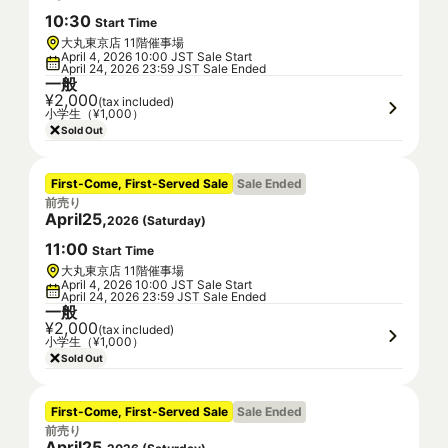
10
:
30
Start Time
大丸東京店 11階催事場
April 4, 2026 10:00 JST Sale Start
April 24, 2026 23:59 JST Sale Ended
一般
¥2,000
(tax included)
小学生（¥1,000）
Sold Out
First-Come, First-Served Sale
Sale Ended
前売り
April
25
,
2026
(
Saturday
)
11
:
00
Start Time
大丸東京店 11階催事場
April 4, 2026 10:00 JST Sale Start
April 24, 2026 23:59 JST Sale Ended
一般
¥2,000
(tax included)
小学生（¥1,000）
Sold Out
First-Come, First-Served Sale
Sale Ended
前売り
April
25
,