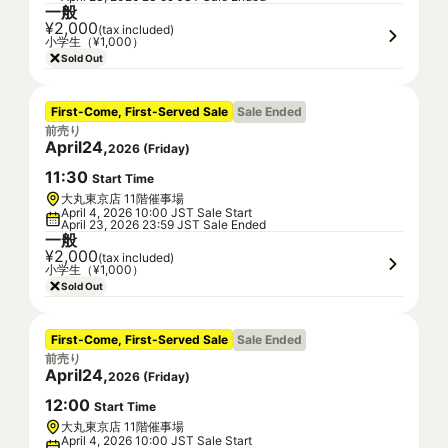
一般
¥2,000
(tax included)
小学生（¥1,000）
Sold Out
First-Come, First-Served Sale
Sale Ended
前売り
April
24
,
2026
(
Friday
)
11
:
30
Start Time
大丸東京店 11階催事場
April 4, 2026 10:00 JST Sale Start
April 23, 2026 23:59 JST Sale Ended
一般
¥2,000
(tax included)
小学生（¥1,000）
Sold Out
First-Come, First-Served Sale
Sale Ended
前売り
April
24
,
2026
(
Friday
)
12
:
00
Start Time
大丸東京店 11階催事場
April 4, 2026 10:00 JST Sale Start