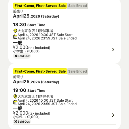
First-Come, First-Served Sale
Sale Ended
前売り
April
25
,
2026
(
Saturday
)
18
:
30
Start Time
大丸東京店 11階催事場
April 4, 2026 10:00 JST Sale Start
April 24, 2026 23:59 JST Sale Ended
一般
¥2,000
(tax included)
小学生（¥1,000）
Sold Out
First-Come, First-Served Sale
Sale Ended
前売り
April
25
,
2026
(
Saturday
)
19
:
00
Start Time
大丸東京店 11階催事場
April 4, 2026 10:00 JST Sale Start
April 24, 2026 23:59 JST Sale Ended
一般
¥2,000
(tax included)
小学生（¥1,000）
Sold Out