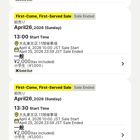
First-Come, First-Served Sale
Sale Ended
前売り
April
26
,
2026
(
Sunday
)
13
:
00
Start Time
大丸東京店 11階催事場
April 4, 2026 10:00 JST Sale Start
April 25, 2026 23:59 JST Sale Ended
一般
¥2,000
(tax included)
小学生（¥1,000）
Sold Out
First-Come, First-Served Sale
Sale Ended
前売り
April
26
,
2026
(
Sunday
)
13
:
30
Start Time
大丸東京店 11階催事場
April 4, 2026 10:00 JST Sale Start
April 25, 2026 23:59 JST Sale Ended
一般
¥2,000
(tax included)
小学生（¥1,000）