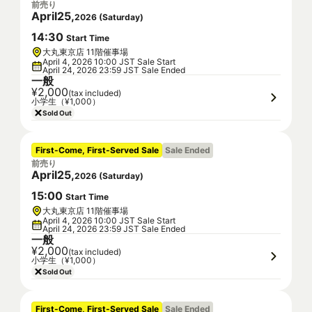
前売り
April
25
,
2026
(
Saturday
)
14
:
30
Start Time
大丸東京店 11階催事場
April 4, 2026 10:00 JST Sale Start
April 24, 2026 23:59 JST Sale Ended
一般
¥2,000
(tax included)
小学生（¥1,000）
Sold Out
First-Come, First-Served Sale
Sale Ended
前売り
April
25
,
2026
(
Saturday
)
15
:
00
Start Time
大丸東京店 11階催事場
April 4, 2026 10:00 JST Sale Start
April 24, 2026 23:59 JST Sale Ended
一般
¥2,000
(tax included)
小学生（¥1,000）
Sold Out
First-Come, First-Served Sale
Sale Ended