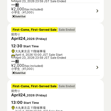
April 23, 2026 23:59 JST Sale Ended
一般
¥2,000
(tax included)
小学生（¥1,000）
Sold Out
First-Come, First-Served Sale
Sale Ended
前売り
April
24
,
2026
(
Friday
)
12
:
30
Start Time
大丸東京店 11階催事場
April 4, 2026 10:00 JST Sale Start
April 23, 2026 23:59 JST Sale Ended
一般
¥2,000
(tax included)
小学生（¥1,000）
Sold Out
First-Come, First-Served Sale
Sale Ended
前売り
April
24
,
2026
(
Friday
)
13
:
00
Start Time
大丸東京店 11階催事場