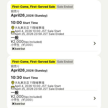
First-Come, First-Served Sale
Sale Ended
前売り
April
26
,
2026
(
Sunday
)
10
:
00
Start Time
大丸東京店 11階催事場
April 4, 2026 10:00 JST Sale Start
April 25, 2026 23:59 JST Sale Ended
一般
¥2,000
(tax included)
小学生（¥1,000）
Sold Out
First-Come, First-Served Sale
Sale Ended
前売り
April
26
,
2026
(
Sunday
)
10
:
30
Start Time
大丸東京店 11階催事場
April 4, 2026 10:00 JST Sale Start
April 25, 2026 23:59 JST Sale Ended
一般
¥2,000
(tax included)
小学生（¥1,000）
Sold Out