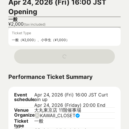
Apr 24, 2026 (Fri) 16:00 JST
Opening
一般
¥2,000
(tax included)
Ticket Type
一般（¥2,000）、小学生（¥1,000）
Performance Ticket Summary
Event
Apr 24, 2026 (Fri) 16:00 JST
Curt
schedule
ain up
Apr 24, 2026 (Friday) 20:00 End
Venue
大丸東京店 11階催事場
Organizer
KAWAII_CLOSET
Ticket
一般
type