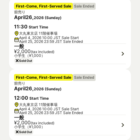
First-Come, First-Served Sale
Sale Ended
前売り
April
26
,
2026
(
Sunday
)
11
:
30
Start Time
大丸東京店 11階催事場
April 4, 2026 10:00 JST Sale Start
April 25, 2026 23:59 JST Sale Ended
一般
¥2,000
(tax included)
小学生（¥1,000）
Sold Out
First-Come, First-Served Sale
Sale Ended
前売り
April
26
,
2026
(
Sunday
)
12
:
00
Start Time
大丸東京店 11階催事場
April 4, 2026 10:00 JST Sale Start
April 25, 2026 23:59 JST Sale Ended
一般
¥2,000
(tax included)
小学生（¥1,000）
Sold Out