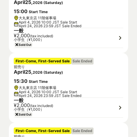
April
25
,
2026
(
Saturday
)
15
:
00
Start Time
大丸東京店 11階催事場
April 4, 2026 10:00 JST Sale Start
April 24, 2026 23:59 JST Sale Ended
一般
¥2,000
(tax included)
小学生（¥1,000）
Sold Out
First-Come, First-Served Sale
Sale Ended
前売り
April
25
,
2026
(
Saturday
)
15
:
30
Start Time
大丸東京店 11階催事場
April 4, 2026 10:00 JST Sale Start
April 24, 2026 23:59 JST Sale Ended
一般
¥2,000
(tax included)
小学生（¥1,000）
Sold Out
First-Come, First-Served Sale
Sale Ended
前売り