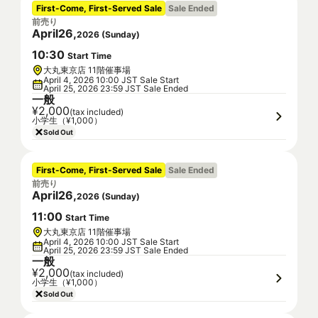
First-Come, First-Served Sale
Sale Ended
前売り
April
26
,
2026
(
Sunday
)
10
:
30
Start Time
大丸東京店 11階催事場
April 4, 2026 10:00 JST Sale Start
April 25, 2026 23:59 JST Sale Ended
一般
¥2,000
(tax included)
小学生（¥1,000）
Sold Out
First-Come, First-Served Sale
Sale Ended
前売り
April
26
,
2026
(
Sunday
)
11
:
00
Start Time
大丸東京店 11階催事場
April 4, 2026 10:00 JST Sale Start
April 25, 2026 23:59 JST Sale Ended
一般
¥2,000
(tax included)
小学生（¥1,000）
Sold Out