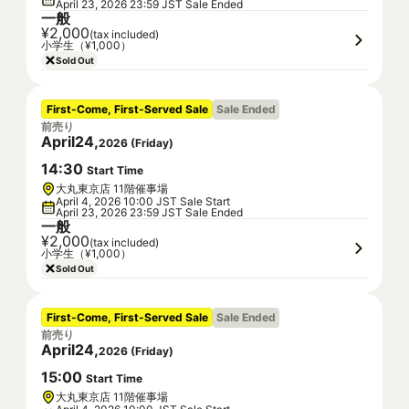
April 23, 2026 23:59 JST Sale Ended
一般
¥2,000
(tax included)
小学生（¥1,000）
Sold Out
First-Come, First-Served Sale
Sale Ended
前売り
April
24
,
2026
(
Friday
)
14
:
30
Start Time
大丸東京店 11階催事場
April 4, 2026 10:00 JST Sale Start
April 23, 2026 23:59 JST Sale Ended
一般
¥2,000
(tax included)
小学生（¥1,000）
Sold Out
First-Come, First-Served Sale
Sale Ended
前売り
April
24
,
2026
(
Friday
)
15
:
00
Start Time
大丸東京店 11階催事場