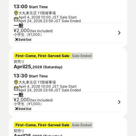
13
:
00
Start Time
大丸東京店 11階催事場
April 4, 2026 10:00 JST Sale Start
April 24, 2026 23:59 JST Sale Ended
一般
¥2,000
(tax included)
小学生（¥1,000）
Sold Out
First-Come, First-Served Sale
Sale Ended
前売り
April
25
,
2026
(
Saturday
)
13
:
30
Start Time
大丸東京店 11階催事場
April 4, 2026 10:00 JST Sale Start
April 24, 2026 23:59 JST Sale Ended
一般
¥2,000
(tax included)
小学生（¥1,000）
Sold Out
First-Come, First-Served Sale
Sale Ended
前売り
April
25
,