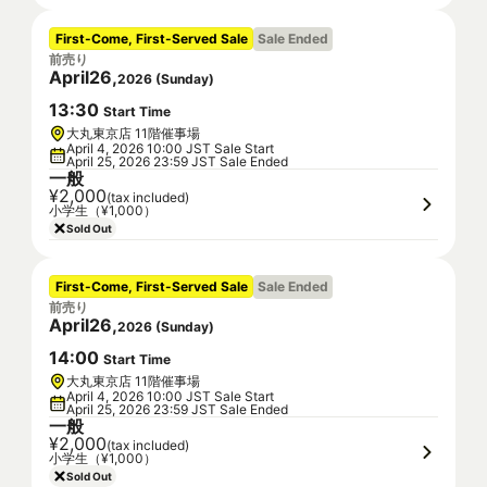
First-Come, First-Served Sale
Sale Ended
前売り
April
26
,
2026
(
Sunday
)
13
:
30
Start Time
大丸東京店 11階催事場
April 4, 2026 10:00 JST Sale Start
April 25, 2026 23:59 JST Sale Ended
一般
¥2,000
(tax included)
小学生（¥1,000）
Sold Out
First-Come, First-Served Sale
Sale Ended
前売り
April
26
,
2026
(
Sunday
)
14
:
00
Start Time
大丸東京店 11階催事場
April 4, 2026 10:00 JST Sale Start
April 25, 2026 23:59 JST Sale Ended
一般
¥2,000
(tax included)
小学生（¥1,000）
Sold Out