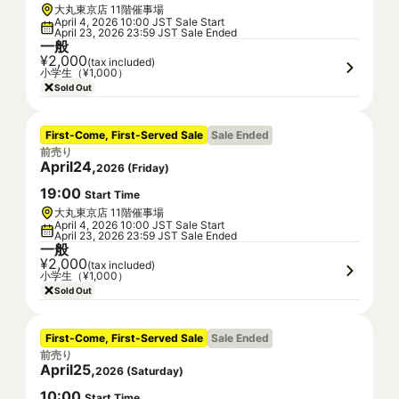
大丸東京店 11階催事場
April 4, 2026 10:00 JST Sale Start
April 23, 2026 23:59 JST Sale Ended
一般
¥2,000
(tax included)
小学生（¥1,000）
Sold Out
First-Come, First-Served Sale
Sale Ended
前売り
April
24
,
2026
(
Friday
)
19
:
00
Start Time
大丸東京店 11階催事場
April 4, 2026 10:00 JST Sale Start
April 23, 2026 23:59 JST Sale Ended
一般
¥2,000
(tax included)
小学生（¥1,000）
Sold Out
First-Come, First-Served Sale
Sale Ended
前売り
April
25
,
2026
(
Saturday
)
10
:
00
Start Time