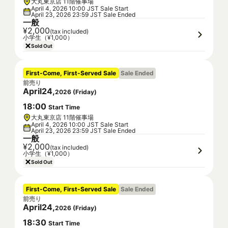
大丸東京店 11階催事場
April 4, 2026 10:00 JST Sale Start
April 23, 2026 23:59 JST Sale Ended
一般
¥2,000
(tax included)
小学生（¥1,000）
Sold Out
First-Come, First-Served Sale
Sale Ended
前売り
April
24
,
2026
(
Friday
)
18
:
00
Start Time
大丸東京店 11階催事場
April 4, 2026 10:00 JST Sale Start
April 23, 2026 23:59 JST Sale Ended
一般
¥2,000
(tax included)
小学生（¥1,000）
Sold Out
First-Come, First-Served Sale
Sale Ended
前売り
April
24
,
2026
(
Friday
)
18
:
30
Start Time