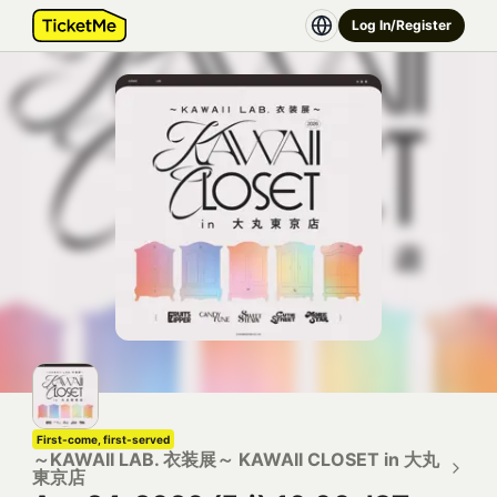
Log In/Register
First-come, first-served
～KAWAII LAB. 衣装展～ KAWAII CLOSET in 大丸
東京店