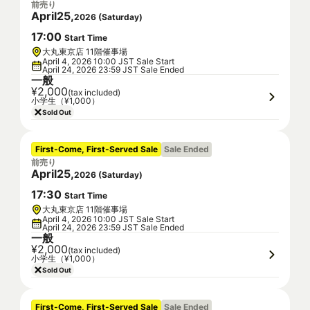
前売り
April
25
,
2026
(
Saturday
)
17
:
00
Start Time
大丸東京店 11階催事場
April 4, 2026 10:00 JST Sale Start
April 24, 2026 23:59 JST Sale Ended
一般
¥2,000
(tax included)
小学生（¥1,000）
Sold Out
First-Come, First-Served Sale
Sale Ended
前売り
April
25
,
2026
(
Saturday
)
17
:
30
Start Time
大丸東京店 11階催事場
April 4, 2026 10:00 JST Sale Start
April 24, 2026 23:59 JST Sale Ended
一般
¥2,000
(tax included)
小学生（¥1,000）
Sold Out
First-Come, First-Served Sale
Sale Ended