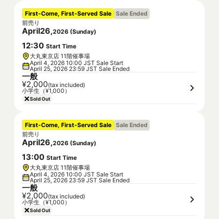
First-Come, First-Served Sale
Sale Ended
前売り
April
26
,
2026
(
Sunday
)
12
:
30
Start Time
大丸東京店 11階催事場
April 4, 2026 10:00 JST Sale Start
April 25, 2026 23:59 JST Sale Ended
一般
¥2,000
(tax included)
小学生（¥1,000）
Sold Out
First-Come, First-Served Sale
Sale Ended
前売り
April
26
,
2026
(
Sunday
)
13
:
00
Start Time
大丸東京店 11階催事場
April 4, 2026 10:00 JST Sale Start
April 25, 2026 23:59 JST Sale Ended
一般
¥2,000
(tax included)
小学生（¥1,000）
Sold Out