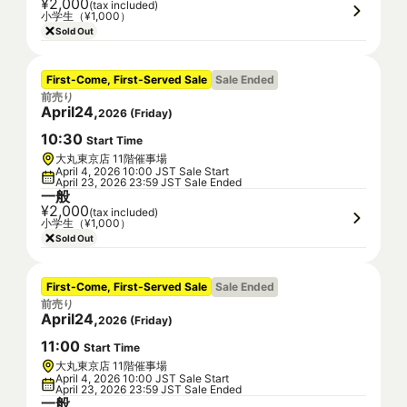
¥2,000
(tax included)
小学生（¥1,000）
Sold Out
First-Come, First-Served Sale
Sale Ended
前売り
April
24
,
2026
(
Friday
)
10
:
30
Start Time
大丸東京店 11階催事場
April 4, 2026 10:00 JST Sale Start
April 23, 2026 23:59 JST Sale Ended
一般
¥2,000
(tax included)
小学生（¥1,000）
Sold Out
First-Come, First-Served Sale
Sale Ended
前売り
April
24
,
2026
(
Friday
)
11
:
00
Start Time
大丸東京店 11階催事場
April 4, 2026 10:00 JST Sale Start
April 23, 2026 23:59 JST Sale Ended
一般