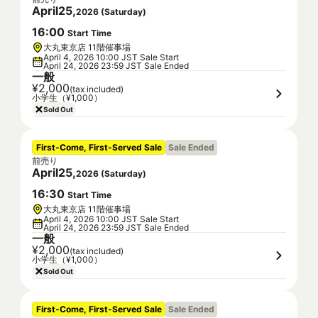
April
25
,
2026
(
Saturday
)
16
:
00
Start Time
大丸東京店 11階催事場
April 4, 2026 10:00 JST Sale Start
April 24, 2026 23:59 JST Sale Ended
一般
¥2,000
(tax included)
小学生（¥1,000）
Sold Out
First-Come, First-Served Sale
Sale Ended
前売り
April
25
,
2026
(
Saturday
)
16
:
30
Start Time
大丸東京店 11階催事場
April 4, 2026 10:00 JST Sale Start
April 24, 2026 23:59 JST Sale Ended
一般
¥2,000
(tax included)
小学生（¥1,000）
Sold Out
First-Come, First-Served Sale
Sale Ended