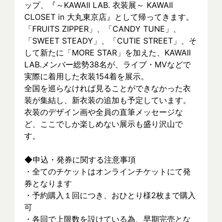
ップ、『～KAWAII LAB. 衣装展～ KAWAII 
CLOSET in 大丸東京店』として帰ってきます。
「FRUITS ZIPPER」、「CANDY TUNE」、
「SWEET STEADY」、「CUTIE STREET」、そ
して新たに「MORE STAR」を加えた、KAWAII 
LAB.メンバー総勢38名が、ライブ・MVなどで
実際に着⽤した衣装154着を展示。
全国を巡らなければ見ることができなかった衣
装が集結し、新⾐装の追加も予定しています。
衣装のデザイン画や全員の直筆メッセージな
ど、ここでしか楽しめない展示も盛り沢山で
す。
◆申込・発券に関する注意事項
・全てのチケットはオンラインチケットにて発
券となります
・予約購入１回につき、おひとり様2枚まで購入
可
・各回で上限数を設けている為、早期完売とな