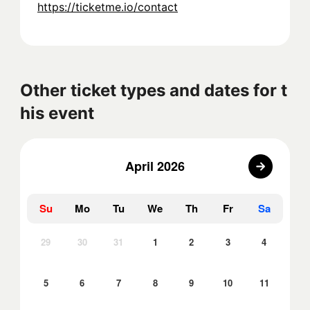
https://ticketme.io/contact
Other ticket types and dates for t
his event
April 2026
Su
Mo
Tu
We
Th
Fr
Sa
29
30
31
1
2
3
4
5
6
7
8
9
10
11