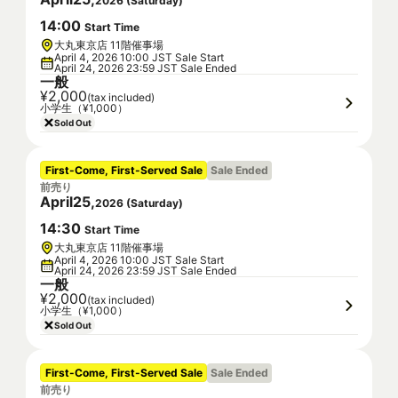
2026
(
Saturday
)
14
:
00
Start Time
大丸東京店 11階催事場
April 4, 2026 10:00 JST Sale Start
April 24, 2026 23:59 JST Sale Ended
一般
¥2,000
(tax included)
小学生（¥1,000）
Sold Out
First-Come, First-Served Sale
Sale Ended
前売り
April
25
,
2026
(
Saturday
)
14
:
30
Start Time
大丸東京店 11階催事場
April 4, 2026 10:00 JST Sale Start
April 24, 2026 23:59 JST Sale Ended
一般
¥2,000
(tax included)
小学生（¥1,000）
Sold Out
First-Come, First-Served Sale
Sale Ended
前売り