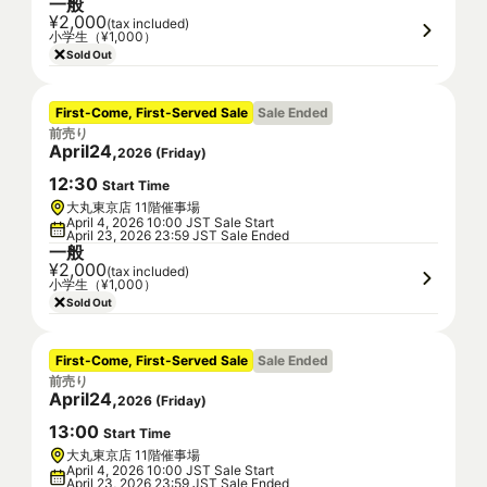
一般
¥2,000
(tax included)
小学生（¥1,000）
Sold Out
First-Come, First-Served Sale
Sale Ended
前売り
April
24
,
2026
(
Friday
)
12
:
30
Start Time
大丸東京店 11階催事場
April 4, 2026 10:00 JST Sale Start
April 23, 2026 23:59 JST Sale Ended
一般
¥2,000
(tax included)
小学生（¥1,000）
Sold Out
First-Come, First-Served Sale
Sale Ended
前売り
April
24
,
2026
(
Friday
)
13
:
00
Start Time
大丸東京店 11階催事場
April 4, 2026 10:00 JST Sale Start
April 23, 2026 23:59 JST Sale Ended