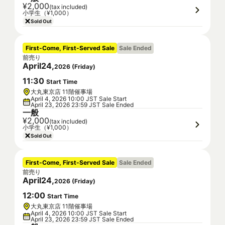
¥2,000
(tax included)
小学生（¥1,000）
Sold Out
First-Come, First-Served Sale
Sale Ended
前売り
April
24
,
2026
(
Friday
)
11
:
30
Start Time
大丸東京店 11階催事場
April 4, 2026 10:00 JST Sale Start
April 23, 2026 23:59 JST Sale Ended
一般
¥2,000
(tax included)
小学生（¥1,000）
Sold Out
First-Come, First-Served Sale
Sale Ended
前売り
April
24
,
2026
(
Friday
)
12
:
00
Start Time
大丸東京店 11階催事場
April 4, 2026 10:00 JST Sale Start
April 23, 2026 23:59 JST Sale Ended