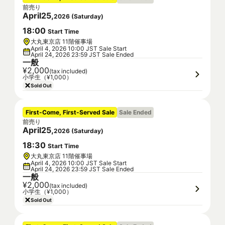
前売り
April
25
,
2026
(
Saturday
)
18
:
00
Start Time
大丸東京店 11階催事場
April 4, 2026 10:00 JST Sale Start
April 24, 2026 23:59 JST Sale Ended
一般
¥2,000
(tax included)
小学生（¥1,000）
Sold Out
First-Come, First-Served Sale
Sale Ended
前売り
April
25
,
2026
(
Saturday
)
18
:
30
Start Time
大丸東京店 11階催事場
April 4, 2026 10:00 JST Sale Start
April 24, 2026 23:59 JST Sale Ended
一般
¥2,000
(tax included)
小学生（¥1,000）
Sold Out