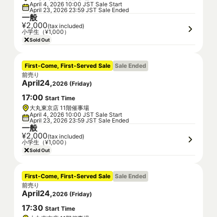
April 4, 2026 10:00 JST Sale Start
April 23, 2026 23:59 JST Sale Ended
一般
¥2,000
(tax included)
小学生（¥1,000）
Sold Out
First-Come, First-Served Sale
Sale Ended
前売り
April
24
,
2026
(
Friday
)
17
:
00
Start Time
大丸東京店 11階催事場
April 4, 2026 10:00 JST Sale Start
April 23, 2026 23:59 JST Sale Ended
一般
¥2,000
(tax included)
小学生（¥1,000）
Sold Out
First-Come, First-Served Sale
Sale Ended
前売り
April
24
,
2026
(
Friday
)
17
:
30
Start Time