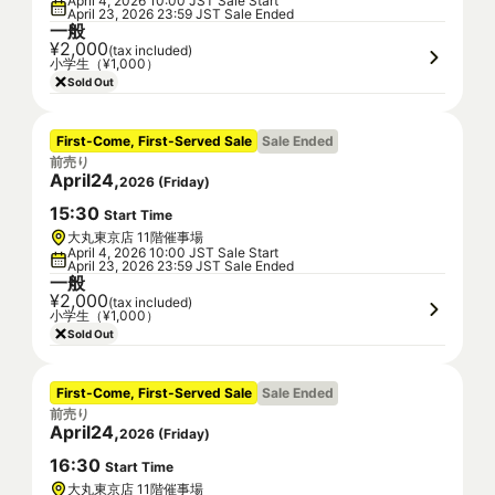
April 4, 2026 10:00 JST Sale Start
April 23, 2026 23:59 JST Sale Ended
一般
¥2,000
(tax included)
小学生（¥1,000）
Sold Out
First-Come, First-Served Sale
Sale Ended
前売り
April
24
,
2026
(
Friday
)
15
:
30
Start Time
大丸東京店 11階催事場
April 4, 2026 10:00 JST Sale Start
April 23, 2026 23:59 JST Sale Ended
一般
¥2,000
(tax included)
小学生（¥1,000）
Sold Out
First-Come, First-Served Sale
Sale Ended
前売り
April
24
,
2026
(
Friday
)
16
:
30
Start Time
大丸東京店 11階催事場