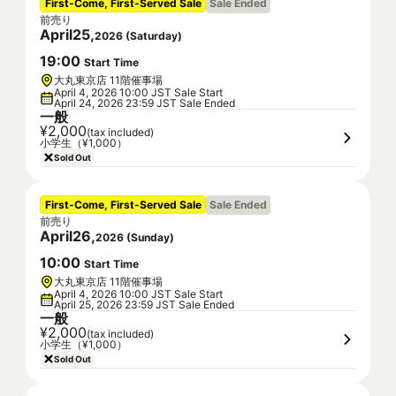
First-Come, First-Served Sale
Sale Ended
前売り
April
25
,
2026
(
Saturday
)
19
:
00
Start Time
大丸東京店 11階催事場
April 4, 2026 10:00 JST Sale Start
April 24, 2026 23:59 JST Sale Ended
一般
¥2,000
(tax included)
小学生（¥1,000）
Sold Out
First-Come, First-Served Sale
Sale Ended
前売り
April
26
,
2026
(
Sunday
)
10
:
00
Start Time
大丸東京店 11階催事場
April 4, 2026 10:00 JST Sale Start
April 25, 2026 23:59 JST Sale Ended
一般
¥2,000
(tax included)
小学生（¥1,000）
Sold Out