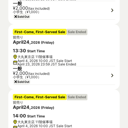
一般
¥2,000
(tax included)
小学生（¥1,000）
Sold Out
First-Come, First-Served Sale
Sale Ended
前売り
April
24
,
2026
(
Friday
)
13
:
30
Start Time
大丸東京店 11階催事場
April 4, 2026 10:00 JST Sale Start
April 23, 2026 23:59 JST Sale Ended
一般
¥2,000
(tax included)
小学生（¥1,000）
Sold Out
First-Come, First-Served Sale
Sale Ended
前売り
April
24
,
2026
(
Friday
)
14
:
00
Start Time
大丸東京店 11階催事場
April 4, 2026 10:00 JST Sale Start