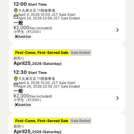
12
:
00
Start Time
大丸東京店 11階催事場
April 4, 2026 10:00 JST Sale Start
April 24, 2026 23:59 JST Sale Ended
一般
¥2,000
(tax included)
小学生（¥1,000）
Sold Out
First-Come, First-Served Sale
Sale Ended
前売り
April
25
,
2026
(
Saturday
)
12
:
30
Start Time
大丸東京店 11階催事場
April 4, 2026 10:00 JST Sale Start
April 24, 2026 23:59 JST Sale Ended
一般
¥2,000
(tax included)
小学生（¥1,000）
Sold Out
First-Come, First-Served Sale
Sale Ended
前売り
April
25
,
2026
(
Saturday
)