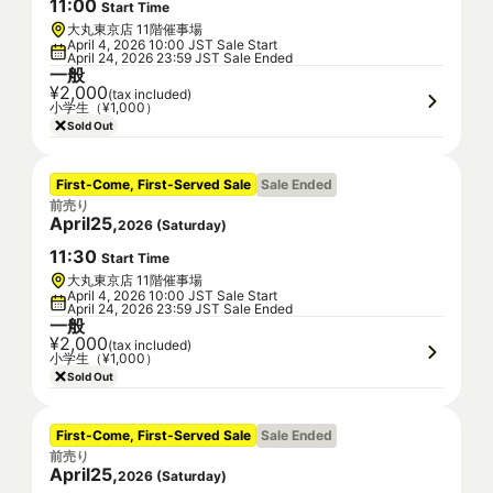
11
:
00
Start Time
大丸東京店 11階催事場
April 4, 2026 10:00 JST Sale Start
April 24, 2026 23:59 JST Sale Ended
一般
¥2,000
(tax included)
小学生（¥1,000）
Sold Out
First-Come, First-Served Sale
Sale Ended
前売り
April
25
,
2026
(
Saturday
)
11
:
30
Start Time
大丸東京店 11階催事場
April 4, 2026 10:00 JST Sale Start
April 24, 2026 23:59 JST Sale Ended
一般
¥2,000
(tax included)
小学生（¥1,000）
Sold Out
First-Come, First-Served Sale
Sale Ended
前売り
April
25
,
2026
(
Saturday
)