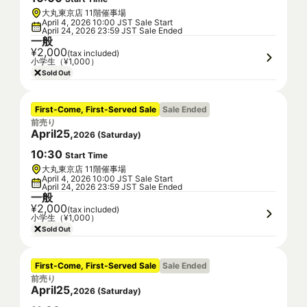
大丸東京店 11階催事場
April 4, 2026 10:00 JST Sale Start
April 24, 2026 23:59 JST Sale Ended
一般
¥2,000
(tax included)
小学生（¥1,000）
Sold Out
First-Come, First-Served Sale
Sale Ended
前売り
April
25
,
2026
(
Saturday
)
10
:
30
Start Time
大丸東京店 11階催事場
April 4, 2026 10:00 JST Sale Start
April 24, 2026 23:59 JST Sale Ended
一般
¥2,000
(tax included)
小学生（¥1,000）
Sold Out
First-Come, First-Served Sale
Sale Ended
前売り
April
25
,
2026
(
Saturday
)