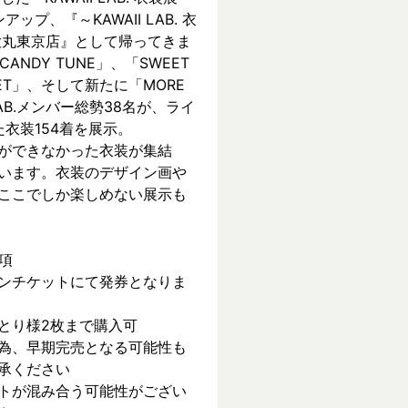
ンアップ、『～KAWAII LAB. 衣
 in 大丸東京店』として帰ってきま
CANDY TUNE」、「SWEET 
REET」、そして新たに「MORE 
 LAB.メンバー総勢38名が、ライ
衣装154着を展示。
ができなかった衣装が集結
います。衣装のデザイン画や
ここでしか楽しめない展示も
項
ンチケットにて発券となりま
とり様2枚まで購入可
為、早期完売となる可能性も
承ください
トが混み合う可能性がござい