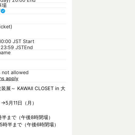
nday) 20:00 End
事場
T
icket)
 10:00 JST
Start
 23:59 JST
End
kname
s not allowed
ons apply
装展～ KAWAII CLOSET in 大
）→5月11日（月）
時半まで（午後8時閉場）
後5時半まで（午後6時閉場）