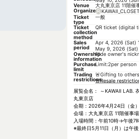
May 10, 2026 (Su
Venue
大丸東京店 11階催
Organizer
KAWAII_CLOSE
Ticket
一般
type
Ticket
QR ticket (digital t
collection
method
Sales
Apr 4, 2026 (Sat)
period
May 9, 2026 (Sat)
Ownership
Hide owner's nic
information
Purchase
Limit:2per person
limit
Trading
🚨
Gifting to other
restrictions
🚨
Resale restricti
展覧会名： ～KAWAII LAB. 衣
丸東京店
会期：2026年4月24日（金
会場：大丸東京店 11階催事場
入場時間：午前10時→午後7
※最終日5月11日（月）は午