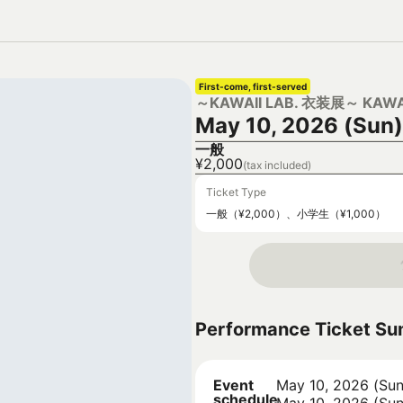
First-come, first-served
～KAWAII LAB. 衣装展～ KAWA
May 10, 2026 (Sun)
一般
¥2,000
(tax included)
Ticket Type
一般（¥2,000）、小学生（¥1,000）
Performance Ticket S
Event
May 10, 2026 (Sun
schedule