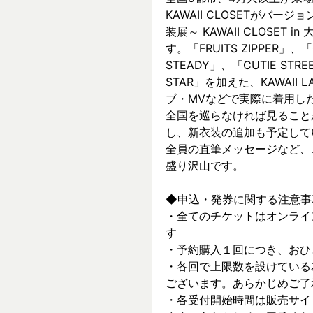
KAWAII CLOSETがバージョ
装展～ KAWAII CLOSET
す。「FRUITS ZIPPER」、「
STEADY」、「CUTIE ST
STAR」を加えた、KAWAII
ブ・MVなどで実際に着⽤した
全国を巡らなければ見ること
し、新⾐装の追加も予定して
全員の直筆メッセージなど、
盛り沢山です。
◆申込・発券に関する注意事
・全てのチケットはオンライ
す
・予約購入１回につき、おひ
・各回で上限数を設けている
ございます。あらかじめご了
・各受付開始時間は販売サイ