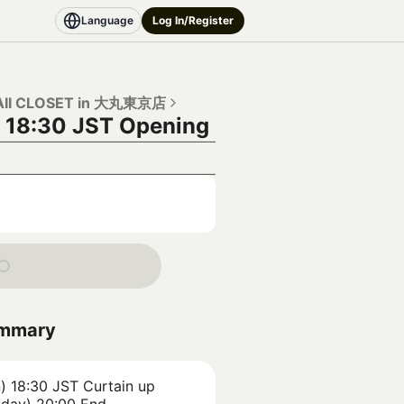
Language
Log In/Register
II CLOSET in 大丸東京店
 18:30 JST
Opening
ummary
) 18:30 JST
Curtain up