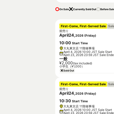
On Sale
Currently Sold Out
Before Sal
First-Come, First-Served Sale
Sal
前売り
April
24
,
2026
(
Friday
)
10
:
00
Start Time
大丸東京店 11階催事場
April 4, 2026 10:00 JST Sale Start
April 23, 2026 23:59 JST Sale End
一般
¥2,000
(tax included)
小学生（¥1,000）
Sold Out
First-Come, First-Served Sale
Sal
前売り
April
24
,
2026
(
Friday
)
10
:
30
Start Time
大丸東京店 11階催事場
April 4, 2026 10:00 JST Sale Start
April 23, 2026 23:59 JST Sale End