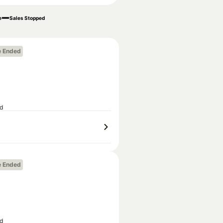
e
Sales Stopped
e Ended
ed
e Ended
ed