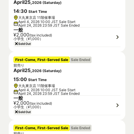
April
25
,
2026
(
Saturday
)
14
:
30
Start Time
大丸東京店 11階催事場
April 4, 2026 10:00 JST Sale Start
April 24, 2026 23:59 JST Sale Ended
一般
¥2,000
(tax included)
小学生（¥1,000）
Sold Out
First-Come, First-Served Sale
Sale Ended
前売り
April
25
,
2026
(
Saturday
)
15
:
00
Start Time
大丸東京店 11階催事場
April 4, 2026 10:00 JST Sale Start
April 24, 2026 23:59 JST Sale Ended
一般
¥2,000
(tax included)
小学生（¥1,000）
Sold Out
First-Come, First-Served Sale
Sale Ended
前売り