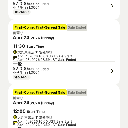
¥2,000
(tax included)
小学生（¥1,000）
Sold Out
First-Come, First-Served Sale
Sale Ended
前売り
April
24
,
2026
(
Friday
)
11
:
30
Start Time
大丸東京店 11階催事場
April 4, 2026 10:00 JST Sale Start
April 23, 2026 23:59 JST Sale Ended
一般
¥2,000
(tax included)
小学生（¥1,000）
Sold Out
First-Come, First-Served Sale
Sale Ended
前売り
April
24
,
2026
(
Friday
)
12
:
00
Start Time
大丸東京店 11階催事場
April 4, 2026 10:00 JST Sale Start
April 23, 2026 23:59 JST Sale Ended