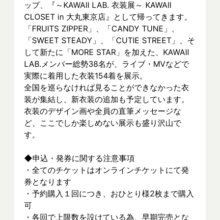
ップ、『～KAWAII LAB. 衣装展～ KAWAII 
CLOSET in 大丸東京店』として帰ってきます。
「FRUITS ZIPPER」、「CANDY TUNE」、
「SWEET STEADY」、「CUTIE STREET」、そ
して新たに「MORE STAR」を加えた、KAWAII 
LAB.メンバー総勢38名が、ライブ・MVなどで
実際に着⽤した衣装154着を展示。
全国を巡らなければ見ることができなかった衣
装が集結し、新⾐装の追加も予定しています。
衣装のデザイン画や全員の直筆メッセージな
ど、ここでしか楽しめない展示も盛り沢山で
す。
◆申込・発券に関する注意事項
・全てのチケットはオンラインチケットにて発
券となります
・予約購入１回につき、おひとり様2枚まで購入
可
・各回で上限数を設けている為、早期完売とな