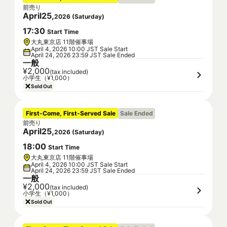
前売り
April
25
,
2026
(
Saturday
)
17
:
30
Start Time
大丸東京店 11階催事場
April 4, 2026 10:00 JST Sale Start
April 24, 2026 23:59 JST Sale Ended
一般
¥2,000
(tax included)
小学生（¥1,000）
Sold Out
First-Come, First-Served Sale
Sale Ended
前売り
April
25
,
2026
(
Saturday
)
18
:
00
Start Time
大丸東京店 11階催事場
April 4, 2026 10:00 JST Sale Start
April 24, 2026 23:59 JST Sale Ended
一般
¥2,000
(tax included)
小学生（¥1,000）
Sold Out