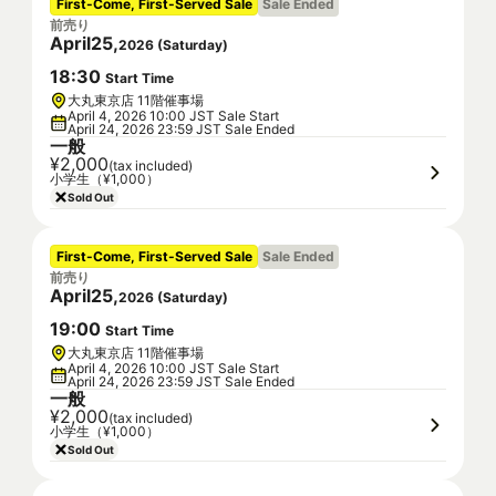
First-Come, First-Served Sale
Sale Ended
前売り
April
25
,
2026
(
Saturday
)
18
:
30
Start Time
大丸東京店 11階催事場
April 4, 2026 10:00 JST Sale Start
April 24, 2026 23:59 JST Sale Ended
一般
¥2,000
(tax included)
小学生（¥1,000）
Sold Out
First-Come, First-Served Sale
Sale Ended
前売り
April
25
,
2026
(
Saturday
)
19
:
00
Start Time
大丸東京店 11階催事場
April 4, 2026 10:00 JST Sale Start
April 24, 2026 23:59 JST Sale Ended
一般
¥2,000
(tax included)
小学生（¥1,000）
Sold Out