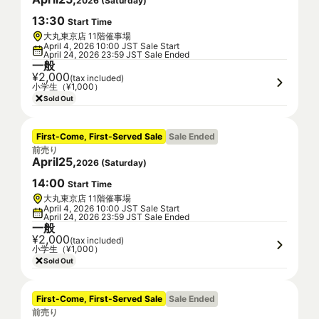
2026
(
Saturday
)
13
:
30
Start Time
大丸東京店 11階催事場
April 4, 2026 10:00 JST Sale Start
April 24, 2026 23:59 JST Sale Ended
一般
¥2,000
(tax included)
小学生（¥1,000）
Sold Out
First-Come, First-Served Sale
Sale Ended
前売り
April
25
,
2026
(
Saturday
)
14
:
00
Start Time
大丸東京店 11階催事場
April 4, 2026 10:00 JST Sale Start
April 24, 2026 23:59 JST Sale Ended
一般
¥2,000
(tax included)
小学生（¥1,000）
Sold Out
First-Come, First-Served Sale
Sale Ended
前売り