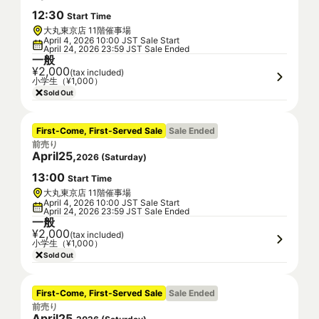
12
:
30
Start Time
大丸東京店 11階催事場
April 4, 2026 10:00 JST Sale Start
April 24, 2026 23:59 JST Sale Ended
一般
¥2,000
(tax included)
小学生（¥1,000）
Sold Out
First-Come, First-Served Sale
Sale Ended
前売り
April
25
,
2026
(
Saturday
)
13
:
00
Start Time
大丸東京店 11階催事場
April 4, 2026 10:00 JST Sale Start
April 24, 2026 23:59 JST Sale Ended
一般
¥2,000
(tax included)
小学生（¥1,000）
Sold Out
First-Come, First-Served Sale
Sale Ended
前売り
April
25
,