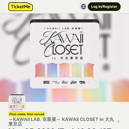
Log In/Register
First-come, first-served
～KAWAII LAB. 衣装展～ KAWAII CLOSET in 大丸
東京店