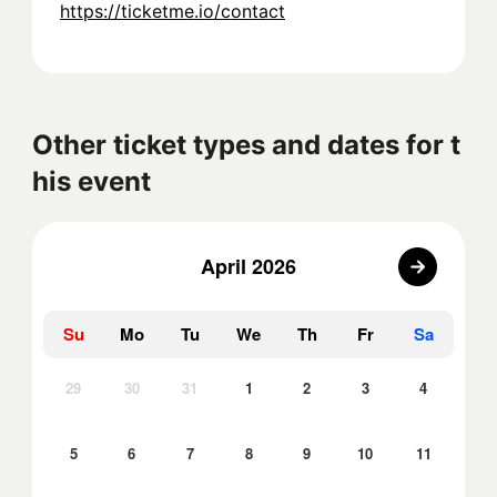
https://ticketme.io/contact
Other ticket types and dates for t
his event
April 2026
Su
Mo
Tu
We
Th
Fr
Sa
29
30
31
1
2
3
4
5
6
7
8
9
10
11