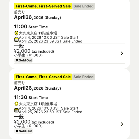
First-Come, First-Served Sale
Sale Ended
前売り
April
26
,
2026
(
Sunday
)
11
:
00
Start Time
大丸東京店 11階催事場
April 4, 2026 10:00 JST Sale Start
April 25, 2026 23:59 JST Sale Ended
一般
¥2,000
(tax included)
小学生（¥1,000）
Sold Out
First-Come, First-Served Sale
Sale Ended
前売り
April
26
,
2026
(
Sunday
)
11
:
30
Start Time
大丸東京店 11階催事場
April 4, 2026 10:00 JST Sale Start
April 25, 2026 23:59 JST Sale Ended
一般
¥2,000
(tax included)
小学生（¥1,000）
Sold Out