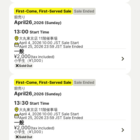
First-Come, First-Served Sale
Sale Ended
前売り
April
26
,
2026
(
Sunday
)
13
:
00
Start Time
大丸東京店 11階催事場
April 4, 2026 10:00 JST Sale Start
April 25, 2026 23:59 JST Sale Ended
一般
¥2,000
(tax included)
小学生（¥1,000）
Sold Out
First-Come, First-Served Sale
Sale Ended
前売り
April
26
,
2026
(
Sunday
)
13
:
30
Start Time
大丸東京店 11階催事場
April 4, 2026 10:00 JST Sale Start
April 25, 2026 23:59 JST Sale Ended
一般
¥2,000
(tax included)
小学生（¥1,000）
Sold Out