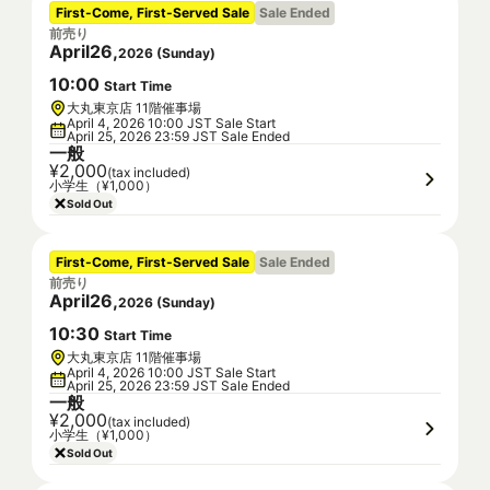
First-Come, First-Served Sale
Sale Ended
前売り
April
26
,
2026
(
Sunday
)
10
:
00
Start Time
大丸東京店 11階催事場
April 4, 2026 10:00 JST Sale Start
April 25, 2026 23:59 JST Sale Ended
一般
¥2,000
(tax included)
小学生（¥1,000）
Sold Out
First-Come, First-Served Sale
Sale Ended
前売り
April
26
,
2026
(
Sunday
)
10
:
30
Start Time
大丸東京店 11階催事場
April 4, 2026 10:00 JST Sale Start
April 25, 2026 23:59 JST Sale Ended
一般
¥2,000
(tax included)
小学生（¥1,000）
Sold Out