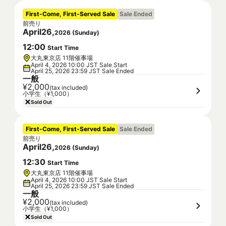
First-Come, First-Served Sale
Sale Ended
前売り
April
26
,
2026
(
Sunday
)
12
:
00
Start Time
大丸東京店 11階催事場
April 4, 2026 10:00 JST Sale Start
April 25, 2026 23:59 JST Sale Ended
一般
¥2,000
(tax included)
小学生（¥1,000）
Sold Out
First-Come, First-Served Sale
Sale Ended
前売り
April
26
,
2026
(
Sunday
)
12
:
30
Start Time
大丸東京店 11階催事場
April 4, 2026 10:00 JST Sale Start
April 25, 2026 23:59 JST Sale Ended
一般
¥2,000
(tax included)
小学生（¥1,000）
Sold Out