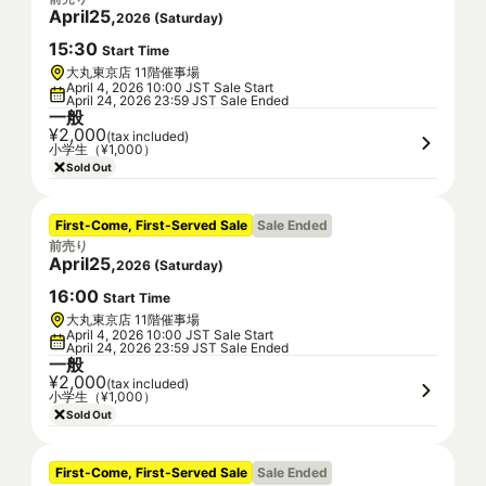
April
25
,
2026
(
Saturday
)
15
:
30
Start Time
大丸東京店 11階催事場
April 4, 2026 10:00 JST Sale Start
April 24, 2026 23:59 JST Sale Ended
一般
¥2,000
(tax included)
小学生（¥1,000）
Sold Out
First-Come, First-Served Sale
Sale Ended
前売り
April
25
,
2026
(
Saturday
)
16
:
00
Start Time
大丸東京店 11階催事場
April 4, 2026 10:00 JST Sale Start
April 24, 2026 23:59 JST Sale Ended
一般
¥2,000
(tax included)
小学生（¥1,000）
Sold Out
First-Come, First-Served Sale
Sale Ended