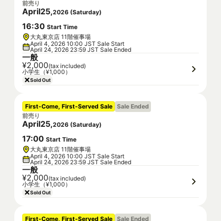
前売り
April
25
,
2026
(
Saturday
)
16
:
30
Start Time
大丸東京店 11階催事場
April 4, 2026 10:00 JST Sale Start
April 24, 2026 23:59 JST Sale Ended
一般
¥2,000
(tax included)
小学生（¥1,000）
Sold Out
First-Come, First-Served Sale
Sale Ended
前売り
April
25
,
2026
(
Saturday
)
17
:
00
Start Time
大丸東京店 11階催事場
April 4, 2026 10:00 JST Sale Start
April 24, 2026 23:59 JST Sale Ended
一般
¥2,000
(tax included)
小学生（¥1,000）
Sold Out
First-Come, First-Served Sale
Sale Ended