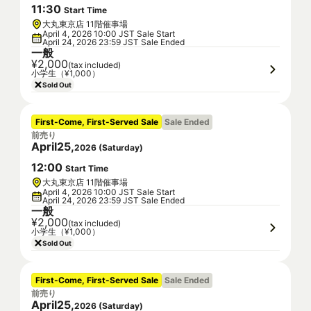
11
:
30
Start Time
大丸東京店 11階催事場
April 4, 2026 10:00 JST Sale Start
April 24, 2026 23:59 JST Sale Ended
一般
¥2,000
(tax included)
小学生（¥1,000）
Sold Out
First-Come, First-Served Sale
Sale Ended
前売り
April
25
,
2026
(
Saturday
)
12
:
00
Start Time
大丸東京店 11階催事場
April 4, 2026 10:00 JST Sale Start
April 24, 2026 23:59 JST Sale Ended
一般
¥2,000
(tax included)
小学生（¥1,000）
Sold Out
First-Come, First-Served Sale
Sale Ended
前売り
April
25
,
2026
(
Saturday
)