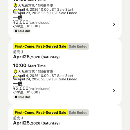
大丸東京店 11階催事場
April 4, 2026 10:00 JST Sale Start
April 23, 2026 23:59 JST Sale Ended
一般
¥2,000
(tax included)
小学生（¥1,000）
Sold Out
First-Come, First-Served Sale
Sale Ended
前売り
April
25
,
2026
(
Saturday
)
10
:
00
Start Time
大丸東京店 11階催事場
April 4, 2026 10:00 JST Sale Start
April 24, 2026 23:59 JST Sale Ended
一般
¥2,000
(tax included)
小学生（¥1,000）
Sold Out
First-Come, First-Served Sale
Sale Ended
前売り
April
25
,
2026
(
Saturday
)