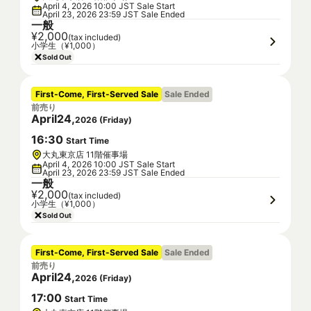
April 4, 2026 10:00 JST Sale Start
April 23, 2026 23:59 JST Sale Ended
一般
¥2,000
(tax included)
小学生（¥1,000）
Sold Out
First-Come, First-Served Sale
Sale Ended
前売り
April
24
,
2026
(
Friday
)
16
:
30
Start Time
大丸東京店 11階催事場
April 4, 2026 10:00 JST Sale Start
April 23, 2026 23:59 JST Sale Ended
一般
¥2,000
(tax included)
小学生（¥1,000）
Sold Out
First-Come, First-Served Sale
Sale Ended
前売り
April
24
,
2026
(
Friday
)
17
:
00
Start Time