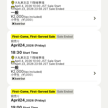
大丸東京店 11階催事場
April 4, 2026 10:00 JST Sale Start
April 23, 2026 23:59 JST Sale Ended
一般
¥2,000
(tax included)
小学生（¥1,000）
Sold Out
First-Come, First-Served Sale
Sale Ended
前売り
April
24
,
2026
(
Friday
)
18
:
30
Start Time
大丸東京店 11階催事場
April 4, 2026 10:00 JST Sale Start
April 23, 2026 23:59 JST Sale Ended
一般
¥2,000
(tax included)
小学生（¥1,000）
Sold Out
First-Come, First-Served Sale
Sale Ended
前売り
April
24
,
2026
(
Friday
)
19
:
00
Start Time