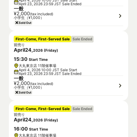
April 4, 2026 10:00 JST Sale Start
April 23, 2026 23:59 JST Sale Ended
一般
¥2,000
(tax included)
小学生（¥1,000）
Sold Out
First-Come, First-Served Sale
Sale Ended
前売り
April
24
,
2026
(
Friday
)
15
:
30
Start Time
大丸東京店 11階催事場
April 4, 2026 10:00 JST Sale Start
April 23, 2026 23:59 JST Sale Ended
一般
¥2,000
(tax included)
小学生（¥1,000）
Sold Out
First-Come, First-Served Sale
Sale Ended
前売り
April
24
,
2026
(
Friday
)
16
:
00
Start Time
大丸東京店 11階催事場