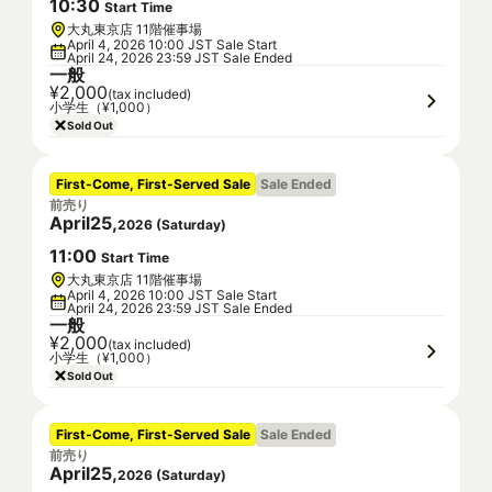
10
:
30
Start Time
大丸東京店 11階催事場
April 4, 2026 10:00 JST Sale Start
April 24, 2026 23:59 JST Sale Ended
一般
¥2,000
(tax included)
小学生（¥1,000）
Sold Out
First-Come, First-Served Sale
Sale Ended
前売り
April
25
,
2026
(
Saturday
)
11
:
00
Start Time
大丸東京店 11階催事場
April 4, 2026 10:00 JST Sale Start
April 24, 2026 23:59 JST Sale Ended
一般
¥2,000
(tax included)
小学生（¥1,000）
Sold Out
First-Come, First-Served Sale
Sale Ended
前売り
April
25
,
2026
(
Saturday
)