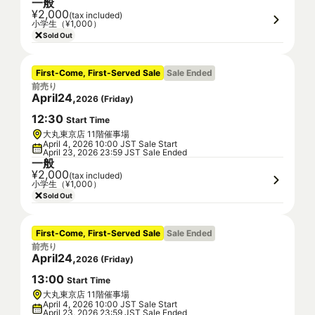
一般
¥2,000
(tax included)
小学生（¥1,000）
Sold Out
First-Come, First-Served Sale
Sale Ended
前売り
April
24
,
2026
(
Friday
)
12
:
30
Start Time
大丸東京店 11階催事場
April 4, 2026 10:00 JST Sale Start
April 23, 2026 23:59 JST Sale Ended
一般
¥2,000
(tax included)
小学生（¥1,000）
Sold Out
First-Come, First-Served Sale
Sale Ended
前売り
April
24
,
2026
(
Friday
)
13
:
00
Start Time
大丸東京店 11階催事場
April 4, 2026 10:00 JST Sale Start
April 23, 2026 23:59 JST Sale Ended