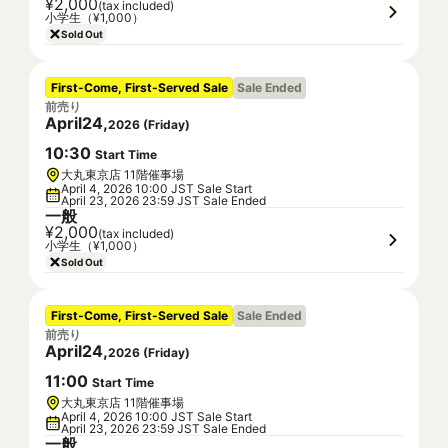
¥2,000
(tax included)
小学生（¥1,000）
Sold Out
First-Come, First-Served Sale
Sale Ended
前売り
April
24
,
2026
(
Friday
)
10
:
30
Start Time
大丸東京店 11階催事場
April 4, 2026 10:00 JST Sale Start
April 23, 2026 23:59 JST Sale Ended
一般
¥2,000
(tax included)
小学生（¥1,000）
Sold Out
First-Come, First-Served Sale
Sale Ended
前売り
April
24
,
2026
(
Friday
)
11
:
00
Start Time
大丸東京店 11階催事場
April 4, 2026 10:00 JST Sale Start
April 23, 2026 23:59 JST Sale Ended
一般