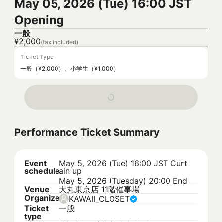
May 05, 2026 (Tue) 16:00 JST
Opening
一般
¥2,000
(tax included)
Ticket Type
一般（¥2,000）、小学生（¥1,000）
Performance Ticket Summary
Event
May 5, 2026 (Tue) 16:00 JST
Curt
schedule
ain up
May 5, 2026 (Tuesday) 20:00 End
Venue
大丸東京店 11階催事場
Organizer
KAWAII_CLOSET
Ticket
一般
type