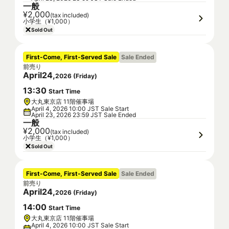
一般
¥2,000
(tax included)
小学生（¥1,000）
Sold Out
First-Come, First-Served Sale
Sale Ended
前売り
April
24
,
2026
(
Friday
)
13
:
30
Start Time
大丸東京店 11階催事場
April 4, 2026 10:00 JST Sale Start
April 23, 2026 23:59 JST Sale Ended
一般
¥2,000
(tax included)
小学生（¥1,000）
Sold Out
First-Come, First-Served Sale
Sale Ended
前売り
April
24
,
2026
(
Friday
)
14
:
00
Start Time
大丸東京店 11階催事場
April 4, 2026 10:00 JST Sale Start