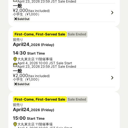
April 23, 2026 23:59 JST Sale Ended
一般
¥2,000
(tax included)
小学生（¥1,000）
Sold Out
First-Come, First-Served Sale
Sale Ended
前売り
April
24
,
2026
(
Friday
)
14
:
30
Start Time
大丸東京店 11階催事場
April 4, 2026 10:00 JST Sale Start
April 23, 2026 23:59 JST Sale Ended
一般
¥2,000
(tax included)
小学生（¥1,000）
Sold Out
First-Come, First-Served Sale
Sale Ended
前売り
April
24
,
2026
(
Friday
)
15
:
00
Start Time
大丸東京店 11階催事場