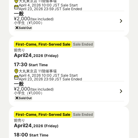
大丸東京店 11階催事場
April 4, 2026 10:00 JST Sale Start
April 23, 2026 23:59 JST Sale Ended
一般
¥2,000
(tax included)
小学生（¥1,000）
Sold Out
First-Come, First-Served Sale
Sale Ended
前売り
April
24
,
2026
(
Friday
)
17
:
30
Start Time
大丸東京店 11階催事場
April 4, 2026 10:00 JST Sale Start
April 23, 2026 23:59 JST Sale Ended
一般
¥2,000
(tax included)
小学生（¥1,000）
Sold Out
First-Come, First-Served Sale
Sale Ended
前売り
April
24
,
2026
(
Friday
)
18
:
00
Start Time