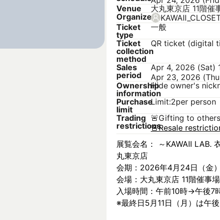
Apr 24, 2026 (Fri
Venue
大丸東京店 11階催
Organizer
KAWAII_CLOSE
Ticket
一般
type
Ticket
QR ticket (digital t
collection
method
Sales
Apr 4, 2026 (Sat)
period
Apr 23, 2026 (Thu
Ownership
Hide owner's nic
information
Purchase
Limit:2per person
limit
Trading
🚨
Gifting to other
restrictions
🚨
Resale restricti
展覧会名： ～KAWAII LAB. 衣
丸東京店
会期：2026年4月24日（金
会場：大丸東京店 11階催事場
入場時間：午前10時→午後7
※最終日5月11日（月）は午