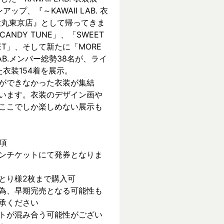
ンアップ、『～KAWAII LAB. 衣
 in 大丸東京店』として帰ってきま
CANDY TUNE」、「SWEET 
REET」、そして新たに「MORE 
 LAB.メンバー総勢38名が、ライ
衣装154着を展示。
ができなかった衣装が集結
います。衣装のデザイン画や
ここでしか楽しめない展示も
項
ンチケットにて発券となりま
とり様2枚まで購入可
為、早期完売となる可能性も
承ください
トが混み合う可能性がござい