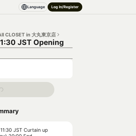
Language
Log In/Register
II CLOSET in 大丸東京店
11:30 JST
Opening
ummary
 11:30 JST
Curtain up