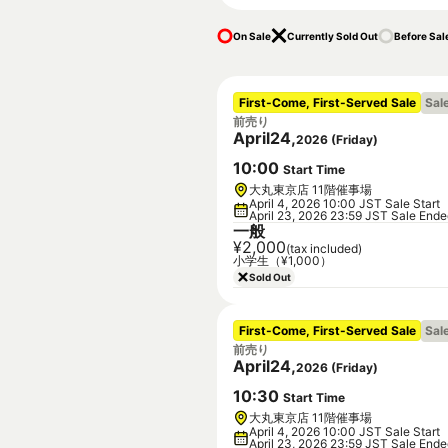
On Sale
Currently Sold Out
Before Sal
First-Come, First-Served Sale
Sal
前売り
April
24
,
2026
(
Friday
)
10
:
00
Start Time
大丸東京店 11階催事場
April 4, 2026 10:00 JST Sale Start
April 23, 2026 23:59 JST Sale End
一般
¥2,000
(tax included)
小学生（¥1,000）
Sold Out
First-Come, First-Served Sale
Sal
前売り
April
24
,
2026
(
Friday
)
10
:
30
Start Time
大丸東京店 11階催事場
April 4, 2026 10:00 JST Sale Start
April 23, 2026 23:59 JST Sale End