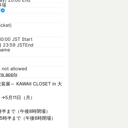
day) 20:00 End
事場
T
icket)
 10:00 JST
Start
) 23:59 JST
End
kname
s not allowed
ons apply
装展～ KAWAII CLOSET in 大
）→5月11日（月）
時半まで（午後8時閉場）
後5時半まで（午後6時閉場）