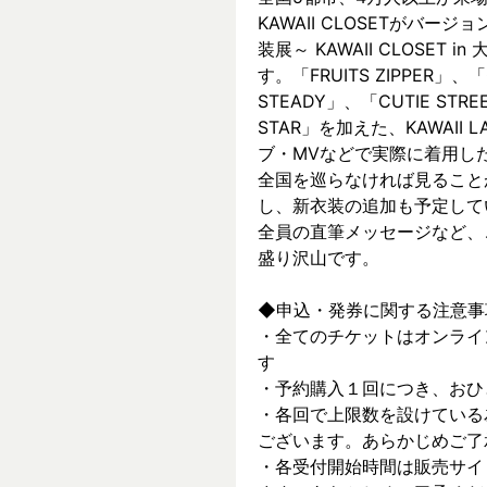
KAWAII CLOSETがバージョ
装展～ KAWAII CLOSET
す。「FRUITS ZIPPER」、「
STEADY」、「CUTIE ST
STAR」を加えた、KAWAII
ブ・MVなどで実際に着⽤した
全国を巡らなければ見ること
し、新⾐装の追加も予定して
全員の直筆メッセージなど、
盛り沢山です。
◆申込・発券に関する注意事
・全てのチケットはオンライ
す
・予約購入１回につき、おひ
・各回で上限数を設けている
ございます。あらかじめご了
・各受付開始時間は販売サイ