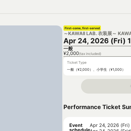
First-come, first-served
～KAWAII LAB. 衣装展～ KAWA
Apr 24, 2026 (Fri) 
一般
¥2,000
(tax included)
Ticket Type
一般（¥2,000）、小学生（¥1,000）
Performance Ticket S
Event
Apr 24, 2026 (Fri)
schedule