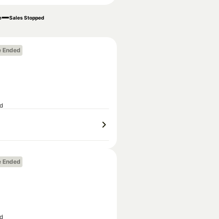
e
Sales Stopped
e Ended
ed
e Ended
ed