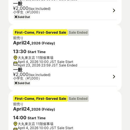
一般
¥2,000
(tax included)
小学生（¥1,000）
Sold Out
First-Come, First-Served Sale
Sale Ended
前売り
April
24
,
2026
(
Friday
)
13
:
30
Start Time
大丸東京店 11階催事場
April 4, 2026 10:00 JST Sale Start
April 23, 2026 23:59 JST Sale Ended
一般
¥2,000
(tax included)
小学生（¥1,000）
Sold Out
First-Come, First-Served Sale
Sale Ended
前売り
April
24
,
2026
(
Friday
)
14
:
00
Start Time
大丸東京店 11階催事場
April 4, 2026 10:00 JST Sale Start