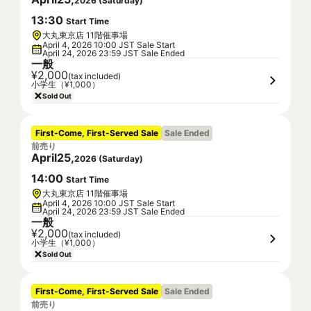
2026
(
Saturday
)
13
:
30
Start Time
大丸東京店 11階催事場
April 4, 2026 10:00 JST Sale Start
April 24, 2026 23:59 JST Sale Ended
一般
¥2,000
(tax included)
小学生（¥1,000）
Sold Out
First-Come, First-Served Sale
Sale Ended
前売り
April
25
,
2026
(
Saturday
)
14
:
00
Start Time
大丸東京店 11階催事場
April 4, 2026 10:00 JST Sale Start
April 24, 2026 23:59 JST Sale Ended
一般
¥2,000
(tax included)
小学生（¥1,000）
Sold Out
First-Come, First-Served Sale
Sale Ended
前売り