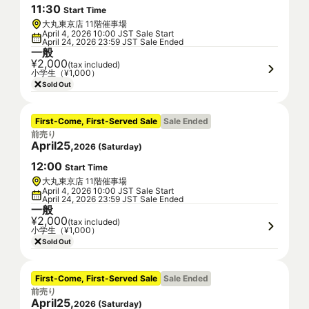
11
:
30
Start Time
大丸東京店 11階催事場
April 4, 2026 10:00 JST Sale Start
April 24, 2026 23:59 JST Sale Ended
一般
¥2,000
(tax included)
小学生（¥1,000）
Sold Out
First-Come, First-Served Sale
Sale Ended
前売り
April
25
,
2026
(
Saturday
)
12
:
00
Start Time
大丸東京店 11階催事場
April 4, 2026 10:00 JST Sale Start
April 24, 2026 23:59 JST Sale Ended
一般
¥2,000
(tax included)
小学生（¥1,000）
Sold Out
First-Come, First-Served Sale
Sale Ended
前売り
April
25
,
2026
(
Saturday
)