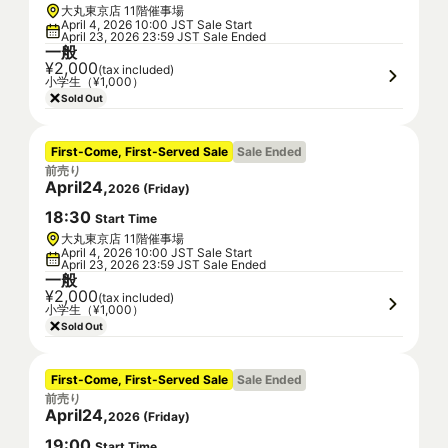
大丸東京店 11階催事場
April 4, 2026 10:00 JST Sale Start
April 23, 2026 23:59 JST Sale Ended
一般
¥2,000
(tax included)
小学生（¥1,000）
Sold Out
First-Come, First-Served Sale
Sale Ended
前売り
April
24
,
2026
(
Friday
)
18
:
30
Start Time
大丸東京店 11階催事場
April 4, 2026 10:00 JST Sale Start
April 23, 2026 23:59 JST Sale Ended
一般
¥2,000
(tax included)
小学生（¥1,000）
Sold Out
First-Come, First-Served Sale
Sale Ended
前売り
April
24
,
2026
(
Friday
)
19
:
00
Start Time