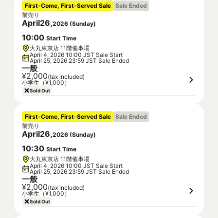
First-Come, First-Served Sale
Sale Ended
前売り
April
26
,
2026
(
Sunday
)
10
:
00
Start Time
大丸東京店 11階催事場
April 4, 2026 10:00 JST Sale Start
April 25, 2026 23:59 JST Sale Ended
一般
¥2,000
(tax included)
小学生（¥1,000）
Sold Out
First-Come, First-Served Sale
Sale Ended
前売り
April
26
,
2026
(
Sunday
)
10
:
30
Start Time
大丸東京店 11階催事場
April 4, 2026 10:00 JST Sale Start
April 25, 2026 23:59 JST Sale Ended
一般
¥2,000
(tax included)
小学生（¥1,000）
Sold Out