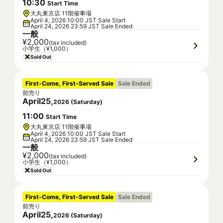
10
:
30
Start Time
大丸東京店 11階催事場
April 4, 2026 10:00 JST Sale Start
April 24, 2026 23:59 JST Sale Ended
一般
¥2,000
(tax included)
小学生（¥1,000）
Sold Out
First-Come, First-Served Sale
Sale Ended
前売り
April
25
,
2026
(
Saturday
)
11
:
00
Start Time
大丸東京店 11階催事場
April 4, 2026 10:00 JST Sale Start
April 24, 2026 23:59 JST Sale Ended
一般
¥2,000
(tax included)
小学生（¥1,000）
Sold Out
First-Come, First-Served Sale
Sale Ended
前売り
April
25
,
2026
(
Saturday
)