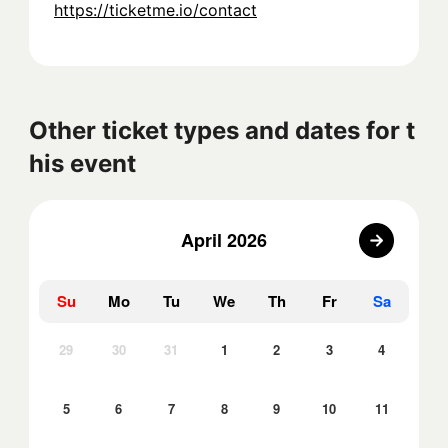
https://ticketme.io/contact
Other ticket types and dates for t
his event
April 2026
Su
Mo
Tu
We
Th
Fr
Sa
29
30
31
1
2
3
4
5
6
7
8
9
10
11