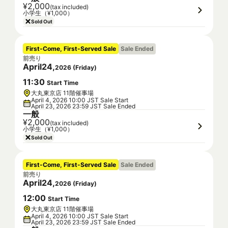
¥2,000
(tax included)
小学生（¥1,000）
Sold Out
First-Come, First-Served Sale
Sale Ended
前売り
April
24
,
2026
(
Friday
)
11
:
30
Start Time
大丸東京店 11階催事場
April 4, 2026 10:00 JST Sale Start
April 23, 2026 23:59 JST Sale Ended
一般
¥2,000
(tax included)
小学生（¥1,000）
Sold Out
First-Come, First-Served Sale
Sale Ended
前売り
April
24
,
2026
(
Friday
)
12
:
00
Start Time
大丸東京店 11階催事場
April 4, 2026 10:00 JST Sale Start
April 23, 2026 23:59 JST Sale Ended