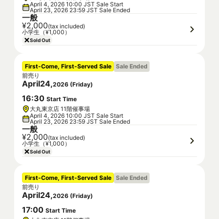
April 4, 2026 10:00 JST Sale Start
April 23, 2026 23:59 JST Sale Ended
一般
¥2,000
(tax included)
小学生（¥1,000）
Sold Out
First-Come, First-Served Sale
Sale Ended
前売り
April
24
,
2026
(
Friday
)
16
:
30
Start Time
大丸東京店 11階催事場
April 4, 2026 10:00 JST Sale Start
April 23, 2026 23:59 JST Sale Ended
一般
¥2,000
(tax included)
小学生（¥1,000）
Sold Out
First-Come, First-Served Sale
Sale Ended
前売り
April
24
,
2026
(
Friday
)
17
:
00
Start Time