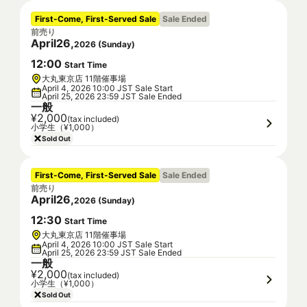
First-Come, First-Served Sale
Sale Ended
前売り
April
26
,
2026
(
Sunday
)
12
:
00
Start Time
大丸東京店 11階催事場
April 4, 2026 10:00 JST Sale Start
April 25, 2026 23:59 JST Sale Ended
一般
¥2,000
(tax included)
小学生（¥1,000）
Sold Out
First-Come, First-Served Sale
Sale Ended
前売り
April
26
,
2026
(
Sunday
)
12
:
30
Start Time
大丸東京店 11階催事場
April 4, 2026 10:00 JST Sale Start
April 25, 2026 23:59 JST Sale Ended
一般
¥2,000
(tax included)
小学生（¥1,000）
Sold Out