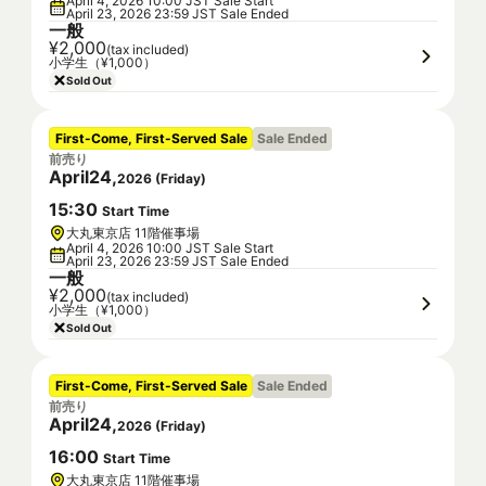
April 4, 2026 10:00 JST Sale Start
April 23, 2026 23:59 JST Sale Ended
一般
¥2,000
(tax included)
小学生（¥1,000）
Sold Out
First-Come, First-Served Sale
Sale Ended
前売り
April
24
,
2026
(
Friday
)
15
:
30
Start Time
大丸東京店 11階催事場
April 4, 2026 10:00 JST Sale Start
April 23, 2026 23:59 JST Sale Ended
一般
¥2,000
(tax included)
小学生（¥1,000）
Sold Out
First-Come, First-Served Sale
Sale Ended
前売り
April
24
,
2026
(
Friday
)
16
:
00
Start Time
大丸東京店 11階催事場