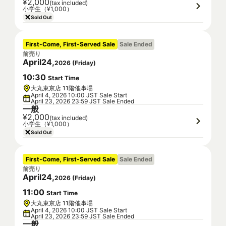
¥2,000
(tax included)
小学生（¥1,000）
Sold Out
First-Come, First-Served Sale
Sale Ended
前売り
April
24
,
2026
(
Friday
)
10
:
30
Start Time
大丸東京店 11階催事場
April 4, 2026 10:00 JST Sale Start
April 23, 2026 23:59 JST Sale Ended
一般
¥2,000
(tax included)
小学生（¥1,000）
Sold Out
First-Come, First-Served Sale
Sale Ended
前売り
April
24
,
2026
(
Friday
)
11
:
00
Start Time
大丸東京店 11階催事場
April 4, 2026 10:00 JST Sale Start
April 23, 2026 23:59 JST Sale Ended
一般