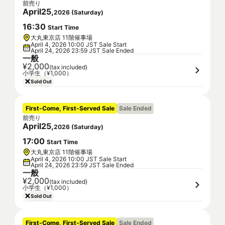
前売り
April
25
,
2026
(
Saturday
)
16
:
30
Start Time
大丸東京店 11階催事場
April 4, 2026 10:00 JST Sale Start
April 24, 2026 23:59 JST Sale Ended
一般
¥2,000
(tax included)
小学生（¥1,000）
Sold Out
First-Come, First-Served Sale
Sale Ended
前売り
April
25
,
2026
(
Saturday
)
17
:
00
Start Time
大丸東京店 11階催事場
April 4, 2026 10:00 JST Sale Start
April 24, 2026 23:59 JST Sale Ended
一般
¥2,000
(tax included)
小学生（¥1,000）
Sold Out
First-Come, First-Served Sale
Sale Ended