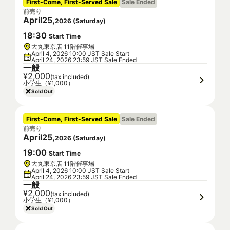
First-Come, First-Served Sale
Sale Ended
前売り
April
25
,
2026
(
Saturday
)
18
:
30
Start Time
大丸東京店 11階催事場
April 4, 2026 10:00 JST Sale Start
April 24, 2026 23:59 JST Sale Ended
一般
¥2,000
(tax included)
小学生（¥1,000）
Sold Out
First-Come, First-Served Sale
Sale Ended
前売り
April
25
,
2026
(
Saturday
)
19
:
00
Start Time
大丸東京店 11階催事場
April 4, 2026 10:00 JST Sale Start
April 24, 2026 23:59 JST Sale Ended
一般
¥2,000
(tax included)
小学生（¥1,000）
Sold Out