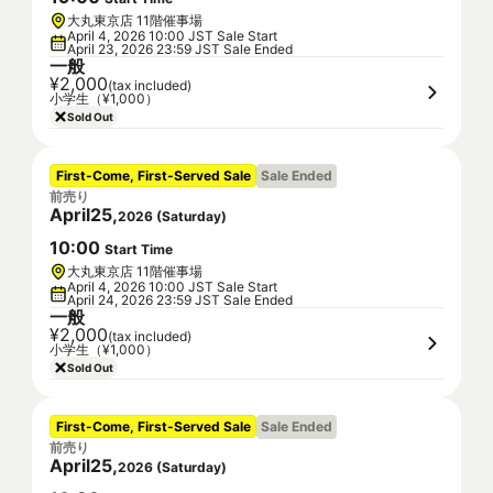
大丸東京店 11階催事場
April 4, 2026 10:00 JST Sale Start
April 23, 2026 23:59 JST Sale Ended
一般
¥2,000
(tax included)
小学生（¥1,000）
Sold Out
First-Come, First-Served Sale
Sale Ended
前売り
April
25
,
2026
(
Saturday
)
10
:
00
Start Time
大丸東京店 11階催事場
April 4, 2026 10:00 JST Sale Start
April 24, 2026 23:59 JST Sale Ended
一般
¥2,000
(tax included)
小学生（¥1,000）
Sold Out
First-Come, First-Served Sale
Sale Ended
前売り
April
25
,
2026
(
Saturday
)