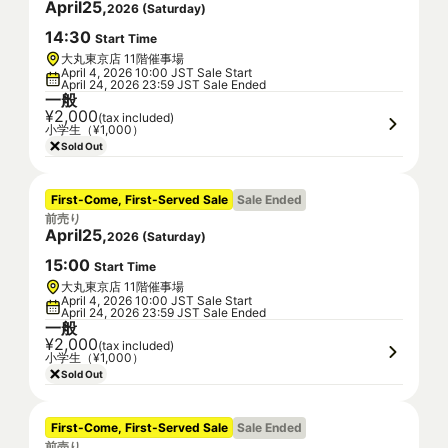
April
25
,
2026
(
Saturday
)
14
:
30
Start Time
大丸東京店 11階催事場
April 4, 2026 10:00 JST Sale Start
April 24, 2026 23:59 JST Sale Ended
一般
¥2,000
(tax included)
小学生（¥1,000）
Sold Out
First-Come, First-Served Sale
Sale Ended
前売り
April
25
,
2026
(
Saturday
)
15
:
00
Start Time
大丸東京店 11階催事場
April 4, 2026 10:00 JST Sale Start
April 24, 2026 23:59 JST Sale Ended
一般
¥2,000
(tax included)
小学生（¥1,000）
Sold Out
First-Come, First-Served Sale
Sale Ended
前売り