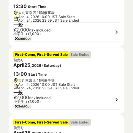
12
:
30
Start Time
大丸東京店 11階催事場
April 4, 2026 10:00 JST Sale Start
April 24, 2026 23:59 JST Sale Ended
一般
¥2,000
(tax included)
小学生（¥1,000）
Sold Out
First-Come, First-Served Sale
Sale Ended
前売り
April
25
,
2026
(
Saturday
)
13
:
00
Start Time
大丸東京店 11階催事場
April 4, 2026 10:00 JST Sale Start
April 24, 2026 23:59 JST Sale Ended
一般
¥2,000
(tax included)
小学生（¥1,000）
Sold Out
First-Come, First-Served Sale
Sale Ended
前売り
April
25
,