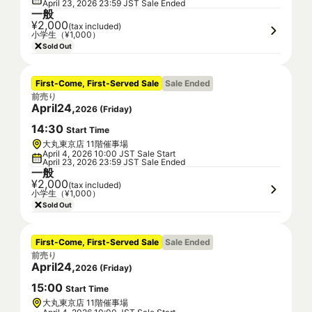
April 23, 2026 23:59 JST Sale Ended
一般
¥2,000
(tax included)
小学生（¥1,000）
Sold Out
First-Come, First-Served Sale
Sale Ended
前売り
April
24
,
2026
(
Friday
)
14
:
30
Start Time
大丸東京店 11階催事場
April 4, 2026 10:00 JST Sale Start
April 23, 2026 23:59 JST Sale Ended
一般
¥2,000
(tax included)
小学生（¥1,000）
Sold Out
First-Come, First-Served Sale
Sale Ended
前売り
April
24
,
2026
(
Friday
)
15
:
00
Start Time
大丸東京店 11階催事場