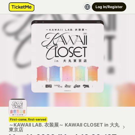
Log In/Register
First-come, first-served
～KAWAII LAB. 衣装展～ KAWAII CLOSET in 大丸
東京店