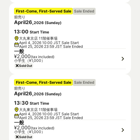
First-Come, First-Served Sale
Sale Ended
前売り
April
26
,
2026
(
Sunday
)
13
:
00
Start Time
大丸東京店 11階催事場
April 4, 2026 10:00 JST Sale Start
April 25, 2026 23:59 JST Sale Ended
一般
¥2,000
(tax included)
小学生（¥1,000）
Sold Out
First-Come, First-Served Sale
Sale Ended
前売り
April
26
,
2026
(
Sunday
)
13
:
30
Start Time
大丸東京店 11階催事場
April 4, 2026 10:00 JST Sale Start
April 25, 2026 23:59 JST Sale Ended
一般
¥2,000
(tax included)
小学生（¥1,000）
Sold Out