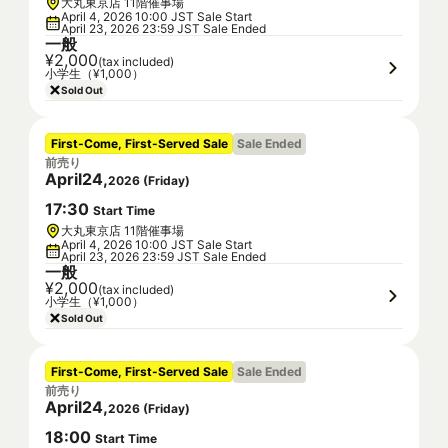
大丸東京店 11階催事場
April 4, 2026 10:00 JST Sale Start
April 23, 2026 23:59 JST Sale Ended
一般
¥2,000
(tax included)
小学生（¥1,000）
Sold Out
First-Come, First-Served Sale
Sale Ended
前売り
April
24
,
2026
(
Friday
)
17
:
30
Start Time
大丸東京店 11階催事場
April 4, 2026 10:00 JST Sale Start
April 23, 2026 23:59 JST Sale Ended
一般
¥2,000
(tax included)
小学生（¥1,000）
Sold Out
First-Come, First-Served Sale
Sale Ended
前売り
April
24
,
2026
(
Friday
)
18
:
00
Start Time