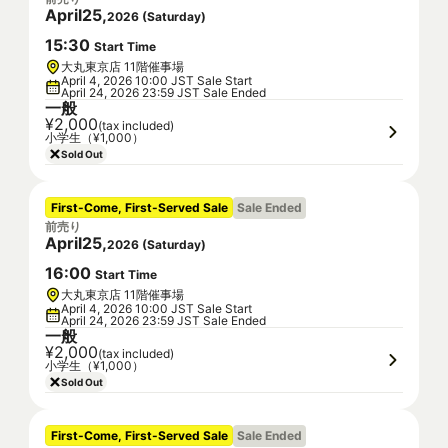
April
25
,
2026
(
Saturday
)
15
:
30
Start Time
大丸東京店 11階催事場
April 4, 2026 10:00 JST Sale Start
April 24, 2026 23:59 JST Sale Ended
一般
¥2,000
(tax included)
小学生（¥1,000）
Sold Out
First-Come, First-Served Sale
Sale Ended
前売り
April
25
,
2026
(
Saturday
)
16
:
00
Start Time
大丸東京店 11階催事場
April 4, 2026 10:00 JST Sale Start
April 24, 2026 23:59 JST Sale Ended
一般
¥2,000
(tax included)
小学生（¥1,000）
Sold Out
First-Come, First-Served Sale
Sale Ended