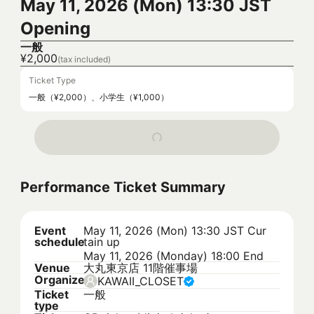
May 11, 2026 (Mon) 13:30 JST
Opening
一般
¥2,000
(tax included)
Ticket Type
一般（¥2,000）、小学生（¥1,000）
Performance Ticket Summary
Event
May 11, 2026 (Mon) 13:30 JST
Cur
schedule
tain up
May 11, 2026 (Monday) 18:00 End
Venue
大丸東京店 11階催事場
Organizer
KAWAII_CLOSET
Ticket
一般
type