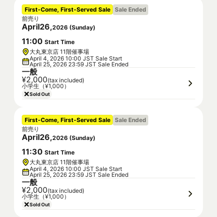
First-Come, First-Served Sale
Sale Ended
前売り
April
26
,
2026
(
Sunday
)
11
:
00
Start Time
大丸東京店 11階催事場
April 4, 2026 10:00 JST Sale Start
April 25, 2026 23:59 JST Sale Ended
一般
¥2,000
(tax included)
小学生（¥1,000）
Sold Out
First-Come, First-Served Sale
Sale Ended
前売り
April
26
,
2026
(
Sunday
)
11
:
30
Start Time
大丸東京店 11階催事場
April 4, 2026 10:00 JST Sale Start
April 25, 2026 23:59 JST Sale Ended
一般
¥2,000
(tax included)
小学生（¥1,000）
Sold Out