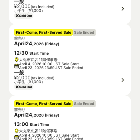
一般
¥2,000
(tax included)
小学生（¥1,000）
Sold Out
First-Come, First-Served Sale
Sale Ended
前売り
April
24
,
2026
(
Friday
)
12
:
30
Start Time
大丸東京店 11階催事場
April 4, 2026 10:00 JST Sale Start
April 23, 2026 23:59 JST Sale Ended
一般
¥2,000
(tax included)
小学生（¥1,000）
Sold Out
First-Come, First-Served Sale
Sale Ended
前売り
April
24
,
2026
(
Friday
)
13
:
00
Start Time
大丸東京店 11階催事場
April 4, 2026 10:00 JST Sale Start
April 23, 2026 23:59 JST Sale Ended