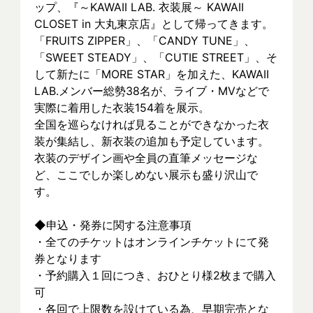
ップ、『～KAWAII LAB. 衣装展～ KAWAII 
CLOSET in 大丸東京店』として帰ってきます。
「FRUITS ZIPPER」、「CANDY TUNE」、
「SWEET STEADY」、「CUTIE STREET」、そ
して新たに「MORE STAR」を加えた、KAWAII 
LAB.メンバー総勢38名が、ライブ・MVなどで
実際に着⽤した衣装154着を展示。
全国を巡らなければ見ることができなかった衣
装が集結し、新⾐装の追加も予定しています。
衣装のデザイン画や全員の直筆メッセージな
ど、ここでしか楽しめない展示も盛り沢山で
す。
◆申込・発券に関する注意事項
・全てのチケットはオンラインチケットにて発
券となります
・予約購入１回につき、おひとり様2枚まで購入
可
・各回で上限数を設けている為、早期完売とな