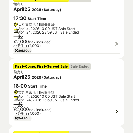
前売り
April
25
,
2026
(
Saturday
)
17
:
30
Start Time
大丸東京店 11階催事場
April 4, 2026 10:00 JST Sale Start
April 24, 2026 23:59 JST Sale Ended
一般
¥2,000
(tax included)
小学生（¥1,000）
Sold Out
First-Come, First-Served Sale
Sale Ended
前売り
April
25
,
2026
(
Saturday
)
18
:
00
Start Time
大丸東京店 11階催事場
April 4, 2026 10:00 JST Sale Start
April 24, 2026 23:59 JST Sale Ended
一般
¥2,000
(tax included)
小学生（¥1,000）
Sold Out