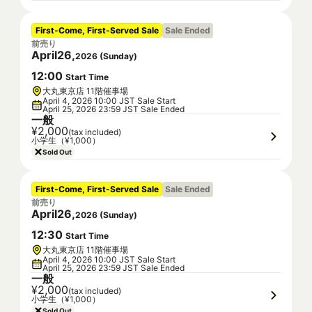
First-Come, First-Served Sale
Sale Ended
前売り
April
26
,
2026
(
Sunday
)
12
:
00
Start Time
大丸東京店 11階催事場
April 4, 2026 10:00 JST Sale Start
April 25, 2026 23:59 JST Sale Ended
一般
¥2,000
(tax included)
小学生（¥1,000）
Sold Out
First-Come, First-Served Sale
Sale Ended
前売り
April
26
,
2026
(
Sunday
)
12
:
30
Start Time
大丸東京店 11階催事場
April 4, 2026 10:00 JST Sale Start
April 25, 2026 23:59 JST Sale Ended
一般
¥2,000
(tax included)
小学生（¥1,000）
Sold Out