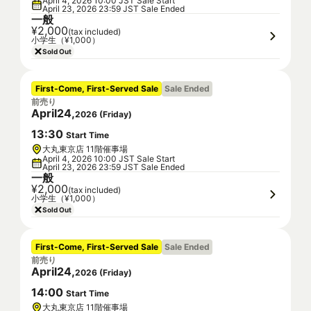
April 4, 2026 10:00 JST Sale Start
April 23, 2026 23:59 JST Sale Ended
一般
¥2,000
(tax included)
小学生（¥1,000）
Sold Out
First-Come, First-Served Sale
Sale Ended
前売り
April
24
,
2026
(
Friday
)
13
:
30
Start Time
大丸東京店 11階催事場
April 4, 2026 10:00 JST Sale Start
April 23, 2026 23:59 JST Sale Ended
一般
¥2,000
(tax included)
小学生（¥1,000）
Sold Out
First-Come, First-Served Sale
Sale Ended
前売り
April
24
,
2026
(
Friday
)
14
:
00
Start Time
大丸東京店 11階催事場