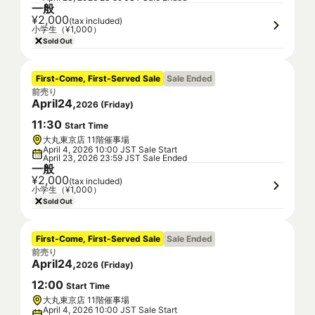
一般
¥2,000
(tax included)
小学生（¥1,000）
Sold Out
First-Come, First-Served Sale
Sale Ended
前売り
April
24
,
2026
(
Friday
)
11
:
30
Start Time
大丸東京店 11階催事場
April 4, 2026 10:00 JST Sale Start
April 23, 2026 23:59 JST Sale Ended
一般
¥2,000
(tax included)
小学生（¥1,000）
Sold Out
First-Come, First-Served Sale
Sale Ended
前売り
April
24
,
2026
(
Friday
)
12
:
00
Start Time
大丸東京店 11階催事場
April 4, 2026 10:00 JST Sale Start