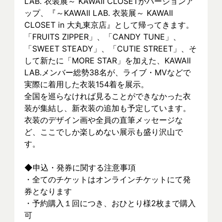
LAB. 衣装展～ KAWAII CLOSETがバージョンア
ップ、『～KAWAII LAB. 衣装展～ KAWAII 
CLOSET in 大丸東京店』として帰ってきます。
「FRUITS ZIPPER」、「CANDY TUNE」、
「SWEET STEADY」、「CUTIE STREET」、そ
して新たに「MORE STAR」を加えた、KAWAII 
LAB.メンバー総勢38名が、ライブ・MVなどで
実際に着⽤した衣装154着を展示。
全国を巡らなければ見ることができなかった衣
装が集結し、新⾐装の追加も予定しています。
衣装のデザイン画や全員の直筆メッセージな
ど、ここでしか楽しめない展示も盛り沢山で
す。
◆申込・発券に関する注意事項
・全てのチケットはオンラインチケットにて発
券となります
・予約購入１回につき、おひとり様2枚まで購入
可