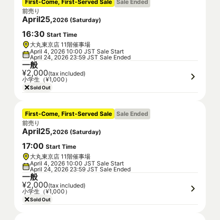
First-Come, First-Served Sale
Sale Ended
前売り
April
25
,
2026
(
Saturday
)
16
:
30
Start Time
大丸東京店 11階催事場
April 4, 2026 10:00 JST Sale Start
April 24, 2026 23:59 JST Sale Ended
一般
¥2,000
(tax included)
小学生（¥1,000）
Sold Out
First-Come, First-Served Sale
Sale Ended
前売り
April
25
,
2026
(
Saturday
)
17
:
00
Start Time
大丸東京店 11階催事場
April 4, 2026 10:00 JST Sale Start
April 24, 2026 23:59 JST Sale Ended
一般
¥2,000
(tax included)
小学生（¥1,000）
Sold Out