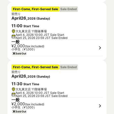
First-Come, First-Served Sale
Sale Ended
前売り
April
26
,
2026
(
Sunday
)
11
:
00
Start Time
大丸東京店 11階催事場
April 4, 2026 10:00 JST Sale Start
April 25, 2026 23:59 JST Sale Ended
一般
¥2,000
(tax included)
小学生（¥1,000）
Sold Out
First-Come, First-Served Sale
Sale Ended
前売り
April
26
,
2026
(
Sunday
)
11
:
30
Start Time
大丸東京店 11階催事場
April 4, 2026 10:00 JST Sale Start
April 25, 2026 23:59 JST Sale Ended
一般
¥2,000
(tax included)
小学生（¥1,000）
Sold Out