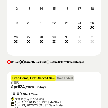
12
13
14
15
16
17
18
19
20
21
22
23
24
25
26
27
28
29
30
1
2
On Sale
Currently Sold Out
Before Sale
Sales Stopped
First-Come, First-Served Sale
Sale Ended
前売り
April
24
,
2026
(
Friday
)
10
:
00
Start Time
大丸東京店 11階催事場
April 4, 2026 10:00 JST Sale Start
April 23, 2026 23:59 JST Sale Ended