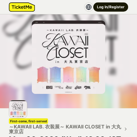
Log In/Register
First-come, first-served
～KAWAII LAB. 衣装展～ KAWAII CLOSET in 大丸
東京店