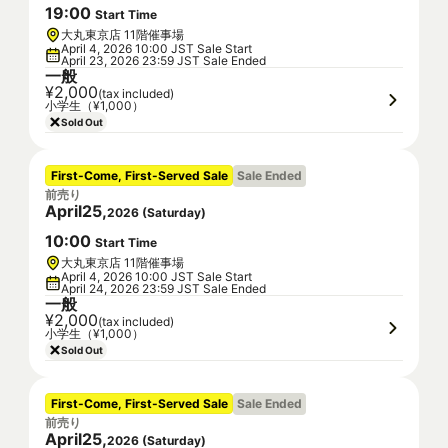
19
:
00
Start Time
大丸東京店 11階催事場
April 4, 2026 10:00 JST Sale Start
April 23, 2026 23:59 JST Sale Ended
一般
¥2,000
(tax included)
小学生（¥1,000）
Sold Out
First-Come, First-Served Sale
Sale Ended
前売り
April
25
,
2026
(
Saturday
)
10
:
00
Start Time
大丸東京店 11階催事場
April 4, 2026 10:00 JST Sale Start
April 24, 2026 23:59 JST Sale Ended
一般
¥2,000
(tax included)
小学生（¥1,000）
Sold Out
First-Come, First-Served Sale
Sale Ended
前売り
April
25
,
2026
(
Saturday
)