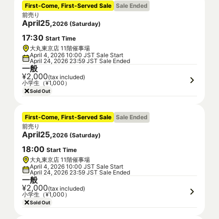
First-Come, First-Served Sale
Sale Ended
前売り
April
25
,
2026
(
Saturday
)
17
:
30
Start Time
大丸東京店 11階催事場
April 4, 2026 10:00 JST Sale Start
April 24, 2026 23:59 JST Sale Ended
一般
¥2,000
(tax included)
小学生（¥1,000）
Sold Out
First-Come, First-Served Sale
Sale Ended
前売り
April
25
,
2026
(
Saturday
)
18
:
00
Start Time
大丸東京店 11階催事場
April 4, 2026 10:00 JST Sale Start
April 24, 2026 23:59 JST Sale Ended
一般
¥2,000
(tax included)
小学生（¥1,000）
Sold Out