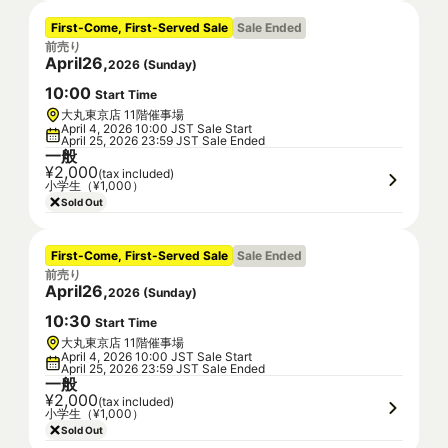
First-Come, First-Served Sale
Sale Ended
前売り
April
26
,
2026
(
Sunday
)
10
:
00
Start Time
大丸東京店 11階催事場
April 4, 2026 10:00 JST Sale Start
April 25, 2026 23:59 JST Sale Ended
一般
¥2,000
(tax included)
小学生（¥1,000）
Sold Out
First-Come, First-Served Sale
Sale Ended
前売り
April
26
,
2026
(
Sunday
)
10
:
30
Start Time
大丸東京店 11階催事場
April 4, 2026 10:00 JST Sale Start
April 25, 2026 23:59 JST Sale Ended
一般
¥2,000
(tax included)
小学生（¥1,000）
Sold Out