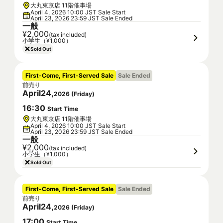
大丸東京店 11階催事場
April 4, 2026 10:00 JST Sale Start
April 23, 2026 23:59 JST Sale Ended
一般
¥2,000
(tax included)
小学生（¥1,000）
Sold Out
First-Come, First-Served Sale
Sale Ended
前売り
April
24
,
2026
(
Friday
)
16
:
30
Start Time
大丸東京店 11階催事場
April 4, 2026 10:00 JST Sale Start
April 23, 2026 23:59 JST Sale Ended
一般
¥2,000
(tax included)
小学生（¥1,000）
Sold Out
First-Come, First-Served Sale
Sale Ended
前売り
April
24
,
2026
(
Friday
)
17
:
00
Start Time