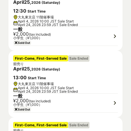
April
25
,
2026
(
Saturday
)
12
:
30
Start Time
大丸東京店 11階催事場
April 4, 2026 10:00 JST Sale Start
April 24, 2026 23:59 JST Sale Ended
一般
¥2,000
(tax included)
小学生（¥1,000）
Sold Out
First-Come, First-Served Sale
Sale Ended
前売り
April
25
,
2026
(
Saturday
)
13
:
00
Start Time
大丸東京店 11階催事場
April 4, 2026 10:00 JST Sale Start
April 24, 2026 23:59 JST Sale Ended
一般
¥2,000
(tax included)
小学生（¥1,000）
Sold Out
First-Come, First-Served Sale
Sale Ended
前売り