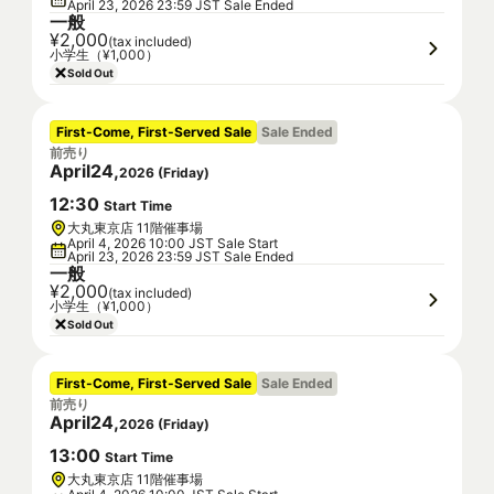
April 23, 2026 23:59 JST Sale Ended
一般
¥2,000
(tax included)
小学生（¥1,000）
Sold Out
First-Come, First-Served Sale
Sale Ended
前売り
April
24
,
2026
(
Friday
)
12
:
30
Start Time
大丸東京店 11階催事場
April 4, 2026 10:00 JST Sale Start
April 23, 2026 23:59 JST Sale Ended
一般
¥2,000
(tax included)
小学生（¥1,000）
Sold Out
First-Come, First-Served Sale
Sale Ended
前売り
April
24
,
2026
(
Friday
)
13
:
00
Start Time
大丸東京店 11階催事場