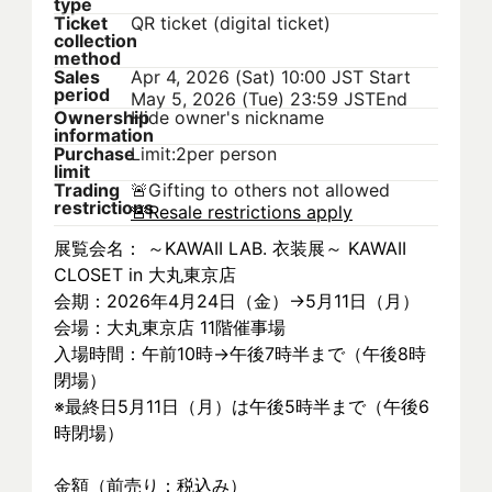
type
Ticket
QR ticket (digital ticket)
collection
method
Sales
Apr 4, 2026 (Sat) 10:00 JST
Start
period
May 5, 2026 (Tue) 23:59 JST
End
Ownership
Hide owner's nickname
information
Purchase
Limit:2per person
limit
Trading
🚨
Gifting to others not allowed
restrictions
🚨
Resale restrictions apply
展覧会名： ～KAWAII LAB. 衣装展～ KAWAII 
CLOSET in 大丸東京店
会期：2026年4月24日（金）→5月11日（月）
会場：大丸東京店 11階催事場
入場時間：午前10時→午後7時半まで（午後8時
閉場）
※最終日5月11日（月）は午後5時半まで（午後6
時閉場）
金額（前売り：税込み）