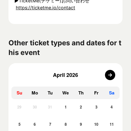
▶︎TicketMe(チケミー)お問い合わせ
https://ticketme.io/contact
Other ticket types and dates for t
his event
April 2026
Su
Mo
Tu
We
Th
Fr
Sa
29
30
31
1
2
3
4
5
6
7
8
9
10
11