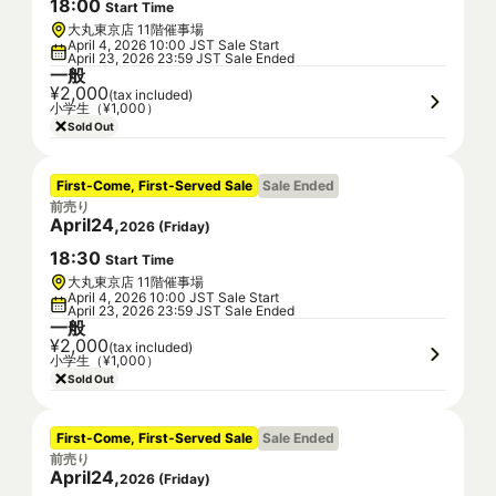
18
:
00
Start Time
大丸東京店 11階催事場
April 4, 2026 10:00 JST Sale Start
April 23, 2026 23:59 JST Sale Ended
一般
¥2,000
(tax included)
小学生（¥1,000）
Sold Out
First-Come, First-Served Sale
Sale Ended
前売り
April
24
,
2026
(
Friday
)
18
:
30
Start Time
大丸東京店 11階催事場
April 4, 2026 10:00 JST Sale Start
April 23, 2026 23:59 JST Sale Ended
一般
¥2,000
(tax included)
小学生（¥1,000）
Sold Out
First-Come, First-Served Sale
Sale Ended
前売り
April
24
,
2026
(
Friday
)