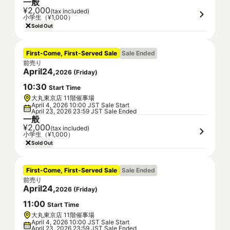
一般
¥2,000
(tax included)
小学生（¥1,000）
Sold Out
First-Come, First-Served Sale
Sale Ended
前売り
April
24
,
2026
(
Friday
)
10
:
30
Start Time
大丸東京店 11階催事場
April 4, 2026 10:00 JST Sale Start
April 23, 2026 23:59 JST Sale Ended
一般
¥2,000
(tax included)
小学生（¥1,000）
Sold Out
First-Come, First-Served Sale
Sale Ended
前売り
April
24
,
2026
(
Friday
)
11
:
00
Start Time
大丸東京店 11階催事場
April 4, 2026 10:00 JST Sale Start
April 23, 2026 23:59 JST Sale Ended