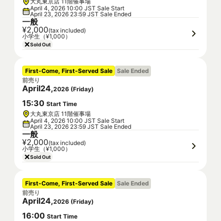
大丸東京店 11階催事場
April 4, 2026 10:00 JST Sale Start
April 23, 2026 23:59 JST Sale Ended
一般
¥2,000
(tax included)
小学生（¥1,000）
Sold Out
First-Come, First-Served Sale
Sale Ended
前売り
April
24
,
2026
(
Friday
)
15
:
30
Start Time
大丸東京店 11階催事場
April 4, 2026 10:00 JST Sale Start
April 23, 2026 23:59 JST Sale Ended
一般
¥2,000
(tax included)
小学生（¥1,000）
Sold Out
First-Come, First-Served Sale
Sale Ended
前売り
April
24
,
2026
(
Friday
)
16
:
00
Start Time