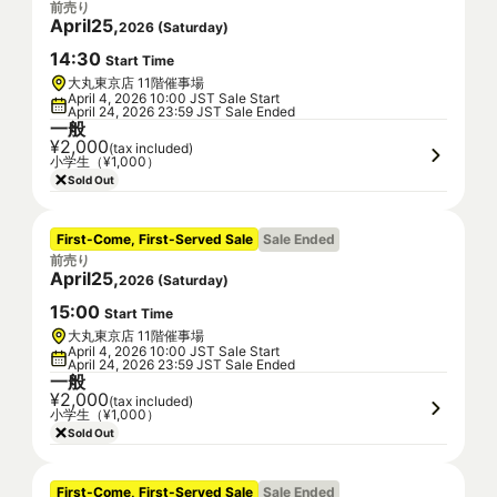
前売り
April
25
,
2026
(
Saturday
)
14
:
30
Start Time
大丸東京店 11階催事場
April 4, 2026 10:00 JST Sale Start
April 24, 2026 23:59 JST Sale Ended
一般
¥2,000
(tax included)
小学生（¥1,000）
Sold Out
First-Come, First-Served Sale
Sale Ended
前売り
April
25
,
2026
(
Saturday
)
15
:
00
Start Time
大丸東京店 11階催事場
April 4, 2026 10:00 JST Sale Start
April 24, 2026 23:59 JST Sale Ended
一般
¥2,000
(tax included)
小学生（¥1,000）
Sold Out
First-Come, First-Served Sale
Sale Ended