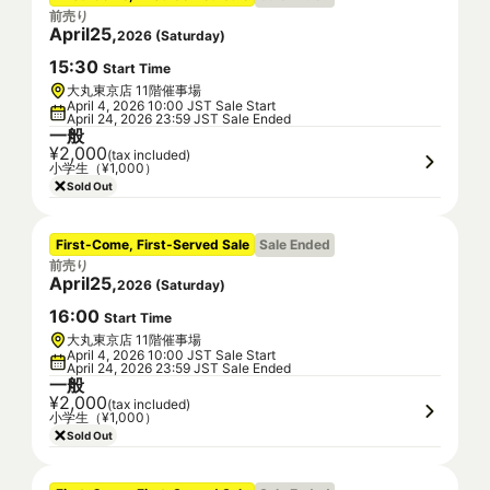
前売り
April
25
,
2026
(
Saturday
)
15
:
30
Start Time
大丸東京店 11階催事場
April 4, 2026 10:00 JST Sale Start
April 24, 2026 23:59 JST Sale Ended
一般
¥2,000
(tax included)
小学生（¥1,000）
Sold Out
First-Come, First-Served Sale
Sale Ended
前売り
April
25
,
2026
(
Saturday
)
16
:
00
Start Time
大丸東京店 11階催事場
April 4, 2026 10:00 JST Sale Start
April 24, 2026 23:59 JST Sale Ended
一般
¥2,000
(tax included)
小学生（¥1,000）
Sold Out