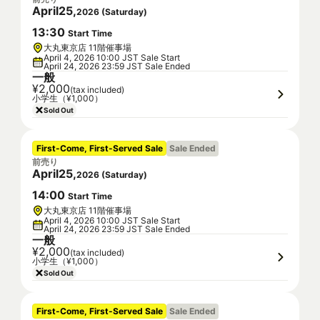
April
25
,
2026
(
Saturday
)
13
:
30
Start Time
大丸東京店 11階催事場
April 4, 2026 10:00 JST Sale Start
April 24, 2026 23:59 JST Sale Ended
一般
¥2,000
(tax included)
小学生（¥1,000）
Sold Out
First-Come, First-Served Sale
Sale Ended
前売り
April
25
,
2026
(
Saturday
)
14
:
00
Start Time
大丸東京店 11階催事場
April 4, 2026 10:00 JST Sale Start
April 24, 2026 23:59 JST Sale Ended
一般
¥2,000
(tax included)
小学生（¥1,000）
Sold Out
First-Come, First-Served Sale
Sale Ended