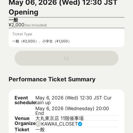
May 06, 2026 (Wed) 12:30 JST
Opening
一般
¥2,000
(tax included)
Ticket Type
一般（¥2,000）、小学生（¥1,000）
Performance Ticket Summary
Event
May 6, 2026 (Wed) 12:30 JST
Cur
schedule
tain up
May 6, 2026 (Wednesday) 20:00
End
Venue
大丸東京店 11階催事場
Organizer
KAWAII_CLOSET
Ticket
一般