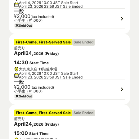
April 4, 2026 10:00 JST Sale Start
April 23, 2026 23:59 JST Sale Ended
一般
¥2,000
(tax included)
小学生（¥1,000）
Sold Out
First-Come, First-Served Sale
Sale Ended
前売り
April
24
,
2026
(
Friday
)
14
:
30
Start Time
大丸東京店 11階催事場
April 4, 2026 10:00 JST Sale Start
April 23, 2026 23:59 JST Sale Ended
一般
¥2,000
(tax included)
小学生（¥1,000）
Sold Out
First-Come, First-Served Sale
Sale Ended
前売り
April
24
,
2026
(
Friday
)
15
:
00
Start Time