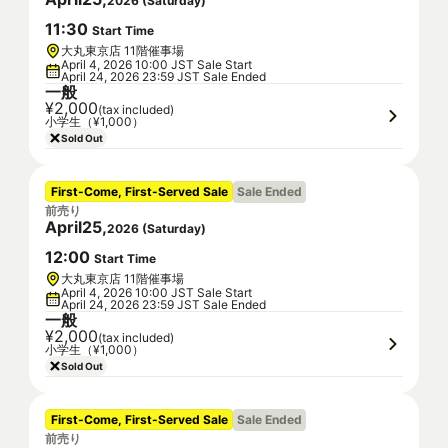
2026
(
Saturday
)
11
:
30
Start Time
大丸東京店 11階催事場
April 4, 2026 10:00 JST Sale Start
April 24, 2026 23:59 JST Sale Ended
一般
¥2,000
(tax included)
小学生（¥1,000）
Sold Out
First-Come, First-Served Sale
Sale Ended
前売り
April
25
,
2026
(
Saturday
)
12
:
00
Start Time
大丸東京店 11階催事場
April 4, 2026 10:00 JST Sale Start
April 24, 2026 23:59 JST Sale Ended
一般
¥2,000
(tax included)
小学生（¥1,000）
Sold Out
First-Come, First-Served Sale
Sale Ended
前売り