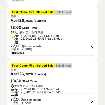
First-Come, First-Served Sale
Sale Ended
前売り
April
26
,
2026
(
Sunday
)
13
:
00
Start Time
大丸東京店 11階催事場
April 4, 2026 10:00 JST Sale Start
April 25, 2026 23:59 JST Sale Ended
一般
¥2,000
(tax included)
小学生（¥1,000）
Sold Out
First-Come, First-Served Sale
Sale Ended
前売り
April
26
,
2026
(
Sunday
)
13
:
30
Start Time
大丸東京店 11階催事場
April 4, 2026 10:00 JST Sale Start
April 25, 2026 23:59 JST Sale Ended
一般
¥2,000
(tax included)
小学生（¥1,000）