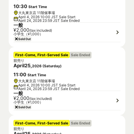
10
:
30
Start Time
大丸東京店 11階催事場
April 4, 2026 10:00 JST Sale Start
April 24, 2026 23:59 JST Sale Ended
一般
¥2,000
(tax included)
小学生（¥1,000）
Sold Out
First-Come, First-Served Sale
Sale Ended
前売り
April
25
,
2026
(
Saturday
)
11
:
00
Start Time
大丸東京店 11階催事場
April 4, 2026 10:00 JST Sale Start
April 24, 2026 23:59 JST Sale Ended
一般
¥2,000
(tax included)
小学生（¥1,000）
Sold Out
First-Come, First-Served Sale
Sale Ended
前売り
April
25
,