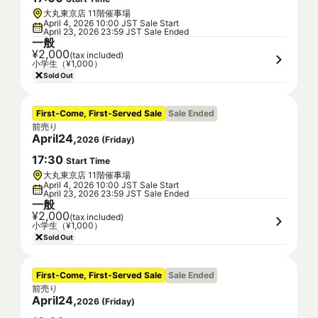
大丸東京店 11階催事場
April 4, 2026 10:00 JST Sale Start
April 23, 2026 23:59 JST Sale Ended
一般
¥2,000
(tax included)
小学生（¥1,000）
Sold Out
First-Come, First-Served Sale
Sale Ended
前売り
April
24
,
2026
(
Friday
)
17
:
30
Start Time
大丸東京店 11階催事場
April 4, 2026 10:00 JST Sale Start
April 23, 2026 23:59 JST Sale Ended
一般
¥2,000
(tax included)
小学生（¥1,000）
Sold Out
First-Come, First-Served Sale
Sale Ended
前売り
April
24
,
2026
(
Friday
)