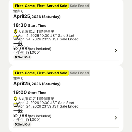
First-Come, First-Served Sale
Sale Ended
前売り
April
25
,
2026
(
Saturday
)
18
:
30
Start Time
大丸東京店 11階催事場
April 4, 2026 10:00 JST Sale Start
April 24, 2026 23:59 JST Sale Ended
一般
¥2,000
(tax included)
小学生（¥1,000）
Sold Out
First-Come, First-Served Sale
Sale Ended
前売り
April
25
,
2026
(
Saturday
)
19
:
00
Start Time
大丸東京店 11階催事場
April 4, 2026 10:00 JST Sale Start
April 24, 2026 23:59 JST Sale Ended
一般
¥2,000
(tax included)
小学生（¥1,000）
Sold Out