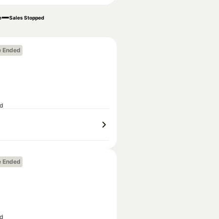
e
Sales Stopped
e Ended
ed
e Ended
ed