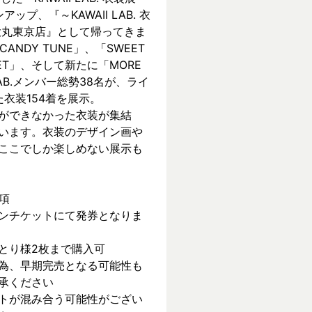
ンアップ、『～KAWAII LAB. 衣
 in 大丸東京店』として帰ってきま
CANDY TUNE」、「SWEET 
REET」、そして新たに「MORE 
 LAB.メンバー総勢38名が、ライ
衣装154着を展示。
ができなかった衣装が集結
います。衣装のデザイン画や
ここでしか楽しめない展示も
項
ンチケットにて発券となりま
とり様2枚まで購入可
為、早期完売となる可能性も
承ください
トが混み合う可能性がござい