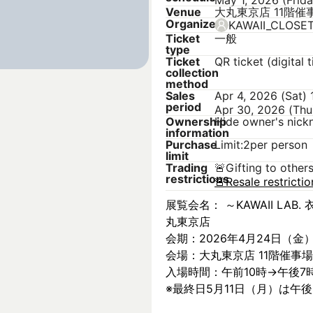
May 1, 2026 (Frid
Venue
大丸東京店 11階催
Organizer
KAWAII_CLOSE
Ticket
一般
type
Ticket
QR ticket (digital t
collection
method
Sales
Apr 4, 2026 (Sat)
period
Apr 30, 2026 (Thu
Ownership
Hide owner's nic
information
Purchase
Limit:2per person
limit
Trading
🚨
Gifting to other
restrictions
🚨
Resale restricti
展覧会名： ～KAWAII LAB. 衣
丸東京店
会期：2026年4月24日（金
会場：大丸東京店 11階催事場
入場時間：午前10時→午後7
※最終日5月11日（月）は午