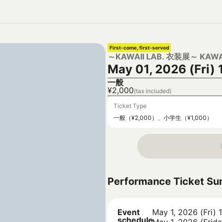
First-come, first-served
～KAWAII LAB. 衣装展～ KAWA
May 01, 2026 (Fri)
一般
¥2,000
(tax included)
Ticket Type
一般（¥2,000）、小学生（¥1,000）
Performance Ticket S
Event
May 1, 2026 (Fri) 
schedule