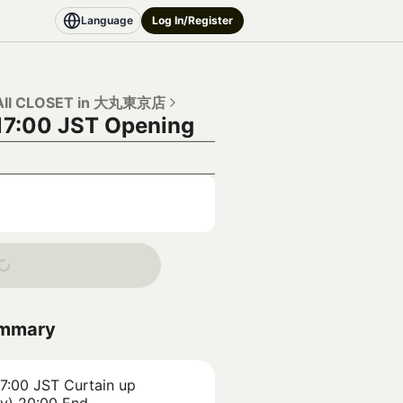
Language
Log In/Register
II CLOSET in 大丸東京店
 17:00 JST
Opening
ummary
17:00 JST
Curtain up