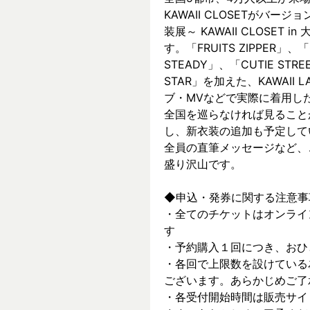
KAWAII CLOSETがバージョ
装展～ KAWAII CLOSET
す。「FRUITS ZIPPER」、「
STEADY」、「CUTIE ST
STAR」を加えた、KAWAII
ブ・MVなどで実際に着⽤した
全国を巡らなければ見ること
し、新⾐装の追加も予定して
全員の直筆メッセージなど、
盛り沢山です。
◆申込・発券に関する注意事
・全てのチケットはオンライ
す
・予約購入１回につき、おひ
・各回で上限数を設けている
ございます。あらかじめご了
・各受付開始時間は販売サイ