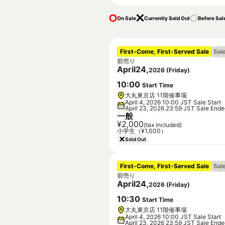
On Sale
Currently Sold Out
Before Sal
First-Come, First-Served Sale
Sal
前売り
April
24
,
2026
(
Friday
)
10
:
00
Start Time
大丸東京店 11階催事場
April 4, 2026 10:00 JST Sale Start
April 23, 2026 23:59 JST Sale End
一般
¥2,000
(tax included)
小学生（¥1,000）
Sold Out
First-Come, First-Served Sale
Sal
前売り
April
24
,
2026
(
Friday
)
10
:
30
Start Time
大丸東京店 11階催事場
April 4, 2026 10:00 JST Sale Start
April 23, 2026 23:59 JST Sale End