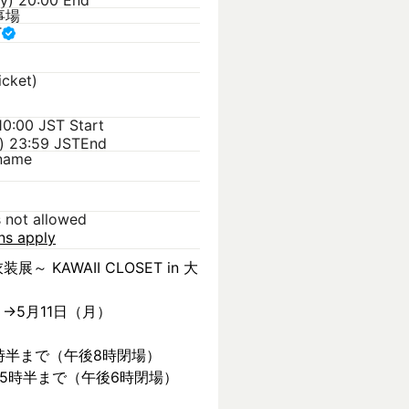
ay) 20:00 End
事場
T
icket)
 10:00 JST
Start
) 23:59 JST
End
kname
s not allowed
ons apply
装展～ KAWAII CLOSET in 大
）→5月11日（月）
時半まで（午後8時閉場）
後5時半まで（午後6時閉場）