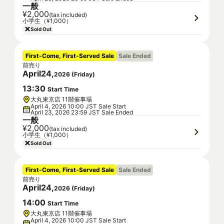
一般
¥2,000
(tax included)
小学生（¥1,000）
Sold Out
First-Come, First-Served Sale
Sale Ended
前売り
April
24
,
2026
(
Friday
)
13
:
30
Start Time
大丸東京店 11階催事場
April 4, 2026 10:00 JST Sale Start
April 23, 2026 23:59 JST Sale Ended
一般
¥2,000
(tax included)
小学生（¥1,000）
Sold Out
First-Come, First-Served Sale
Sale Ended
前売り
April
24
,
2026
(
Friday
)
14
:
00
Start Time
大丸東京店 11階催事場
April 4, 2026 10:00 JST Sale Start