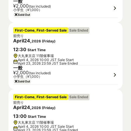
一般
¥2,000
(tax included)
小学生（¥1,000）
Sold Out
First-Come, First-Served Sale
Sale Ended
前売り
April
24
,
2026
(
Friday
)
12
:
30
Start Time
大丸東京店 11階催事場
April 4, 2026 10:00 JST Sale Start
April 23, 2026 23:59 JST Sale Ended
一般
¥2,000
(tax included)
小学生（¥1,000）
Sold Out
First-Come, First-Served Sale
Sale Ended
前売り
April
24
,
2026
(
Friday
)
13
:
00
Start Time
大丸東京店 11階催事場
April 4, 2026 10:00 JST Sale Start
April 23, 2026 23:59 JST Sale Ended