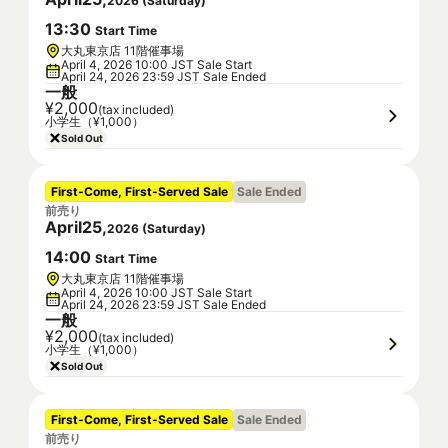
2026
(
Saturday
)
13
:
30
Start Time
大丸東京店 11階催事場
April 4, 2026 10:00 JST Sale Start
April 24, 2026 23:59 JST Sale Ended
一般
¥2,000
(tax included)
小学生（¥1,000）
Sold Out
First-Come, First-Served Sale
Sale Ended
前売り
April
25
,
2026
(
Saturday
)
14
:
00
Start Time
大丸東京店 11階催事場
April 4, 2026 10:00 JST Sale Start
April 24, 2026 23:59 JST Sale Ended
一般
¥2,000
(tax included)
小学生（¥1,000）
Sold Out
First-Come, First-Served Sale
Sale Ended
前売り