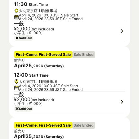
11
:
30
Start Time
大丸東京店 11階催事場
April 4, 2026 10:00 JST Sale Start
April 24, 2026 23:59 JST Sale Ended
一般
¥2,000
(tax included)
小学生（¥1,000）
Sold Out
First-Come, First-Served Sale
Sale Ended
前売り
April
25
,
2026
(
Saturday
)
12
:
00
Start Time
大丸東京店 11階催事場
April 4, 2026 10:00 JST Sale Start
April 24, 2026 23:59 JST Sale Ended
一般
¥2,000
(tax included)
小学生（¥1,000）
Sold Out
First-Come, First-Served Sale
Sale Ended
前売り
April
25
,
2026
(
Saturday
)