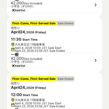
¥2,000
(tax included)
小学生（¥1,000）
Sold Out
First-Come, First-Served Sale
Sale Ended
前売り
April
24
,
2026
(
Friday
)
11
:
30
Start Time
大丸東京店 11階催事場
April 4, 2026 10:00 JST Sale Start
April 23, 2026 23:59 JST Sale Ended
一般
¥2,000
(tax included)
小学生（¥1,000）
Sold Out
First-Come, First-Served Sale
Sale Ended
前売り
April
24
,
2026
(
Friday
)
12
:
00
Start Time
大丸東京店 11階催事場
April 4, 2026 10:00 JST Sale Start
April 23, 2026 23:59 JST Sale Ended