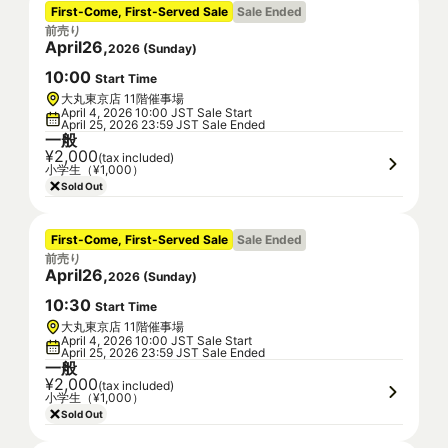
First-Come, First-Served Sale
Sale Ended
前売り
April
26
,
2026
(
Sunday
)
10
:
00
Start Time
大丸東京店 11階催事場
April 4, 2026 10:00 JST Sale Start
April 25, 2026 23:59 JST Sale Ended
一般
¥2,000
(tax included)
小学生（¥1,000）
Sold Out
First-Come, First-Served Sale
Sale Ended
前売り
April
26
,
2026
(
Sunday
)
10
:
30
Start Time
大丸東京店 11階催事場
April 4, 2026 10:00 JST Sale Start
April 25, 2026 23:59 JST Sale Ended
一般
¥2,000
(tax included)
小学生（¥1,000）
Sold Out