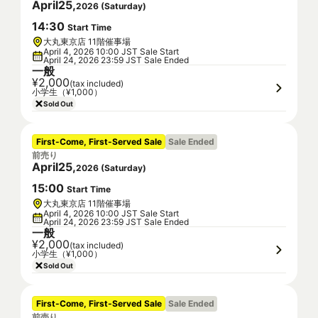
April
25
,
2026
(
Saturday
)
14
:
30
Start Time
大丸東京店 11階催事場
April 4, 2026 10:00 JST Sale Start
April 24, 2026 23:59 JST Sale Ended
一般
¥2,000
(tax included)
小学生（¥1,000）
Sold Out
First-Come, First-Served Sale
Sale Ended
前売り
April
25
,
2026
(
Saturday
)
15
:
00
Start Time
大丸東京店 11階催事場
April 4, 2026 10:00 JST Sale Start
April 24, 2026 23:59 JST Sale Ended
一般
¥2,000
(tax included)
小学生（¥1,000）
Sold Out
First-Come, First-Served Sale
Sale Ended
前売り