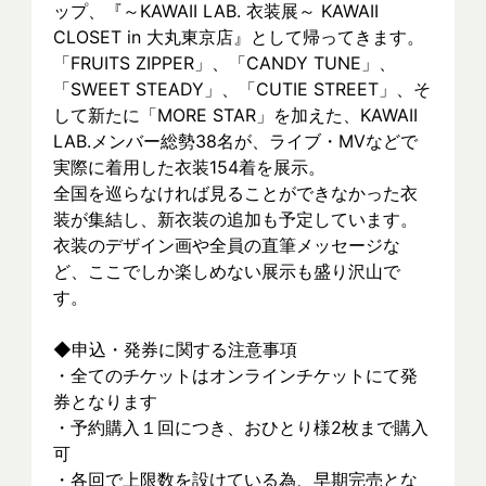
ップ、『～KAWAII LAB. 衣装展～ KAWAII 
CLOSET in 大丸東京店』として帰ってきます。
「FRUITS ZIPPER」、「CANDY TUNE」、
「SWEET STEADY」、「CUTIE STREET」、そ
して新たに「MORE STAR」を加えた、KAWAII 
LAB.メンバー総勢38名が、ライブ・MVなどで
実際に着⽤した衣装154着を展示。
全国を巡らなければ見ることができなかった衣
装が集結し、新⾐装の追加も予定しています。
衣装のデザイン画や全員の直筆メッセージな
ど、ここでしか楽しめない展示も盛り沢山で
す。
◆申込・発券に関する注意事項
・全てのチケットはオンラインチケットにて発
券となります
・予約購入１回につき、おひとり様2枚まで購入
可
・各回で上限数を設けている為、早期完売とな