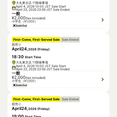
大丸東京店 11階催事場
April 4, 2026 10:00 JST Sale Start
April 23, 2026 23:59 JST Sale Ended
一般
¥2,000
(tax included)
小学生（¥1,000）
Sold Out
First-Come, First-Served Sale
Sale Ended
前売り
April
24
,
2026
(
Friday
)
18
:
30
Start Time
大丸東京店 11階催事場
April 4, 2026 10:00 JST Sale Start
April 23, 2026 23:59 JST Sale Ended
一般
¥2,000
(tax included)
小学生（¥1,000）
Sold Out
First-Come, First-Served Sale
Sale Ended
前売り
April
24
,
2026
(
Friday
)
19
:
00
Start Time