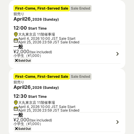
First-Come, First-Served Sale
Sale Ended
前売り
April
26
,
2026
(
Sunday
)
12
:
00
Start Time
大丸東京店 11階催事場
April 4, 2026 10:00 JST Sale Start
April 25, 2026 23:59 JST Sale Ended
一般
¥2,000
(tax included)
小学生（¥1,000）
Sold Out
First-Come, First-Served Sale
Sale Ended
前売り
April
26
,
2026
(
Sunday
)
12
:
30
Start Time
大丸東京店 11階催事場
April 4, 2026 10:00 JST Sale Start
April 25, 2026 23:59 JST Sale Ended
一般
¥2,000
(tax included)
小学生（¥1,000）
Sold Out