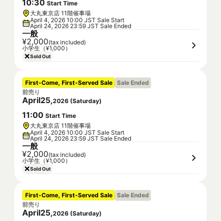
10
:
30
Start Time
大丸東京店 11階催事場
April 4, 2026 10:00 JST Sale Start
April 24, 2026 23:59 JST Sale Ended
一般
¥2,000
(tax included)
小学生（¥1,000）
Sold Out
First-Come, First-Served Sale
Sale Ended
前売り
April
25
,
2026
(
Saturday
)
11
:
00
Start Time
大丸東京店 11階催事場
April 4, 2026 10:00 JST Sale Start
April 24, 2026 23:59 JST Sale Ended
一般
¥2,000
(tax included)
小学生（¥1,000）
Sold Out
First-Come, First-Served Sale
Sale Ended
前売り
April
25
,
2026
(
Saturday
)