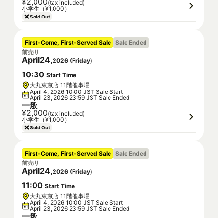
¥2,000
(tax included)
小学生（¥1,000）
Sold Out
First-Come, First-Served Sale
Sale Ended
前売り
April
24
,
2026
(
Friday
)
10
:
30
Start Time
大丸東京店 11階催事場
April 4, 2026 10:00 JST Sale Start
April 23, 2026 23:59 JST Sale Ended
一般
¥2,000
(tax included)
小学生（¥1,000）
Sold Out
First-Come, First-Served Sale
Sale Ended
前売り
April
24
,
2026
(
Friday
)
11
:
00
Start Time
大丸東京店 11階催事場
April 4, 2026 10:00 JST Sale Start
April 23, 2026 23:59 JST Sale Ended
一般