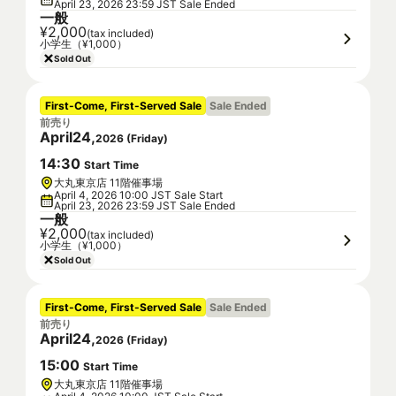
April 23, 2026 23:59 JST Sale Ended
一般
¥2,000
(tax included)
小学生（¥1,000）
Sold Out
First-Come, First-Served Sale
Sale Ended
前売り
April
24
,
2026
(
Friday
)
14
:
30
Start Time
大丸東京店 11階催事場
April 4, 2026 10:00 JST Sale Start
April 23, 2026 23:59 JST Sale Ended
一般
¥2,000
(tax included)
小学生（¥1,000）
Sold Out
First-Come, First-Served Sale
Sale Ended
前売り
April
24
,
2026
(
Friday
)
15
:
00
Start Time
大丸東京店 11階催事場