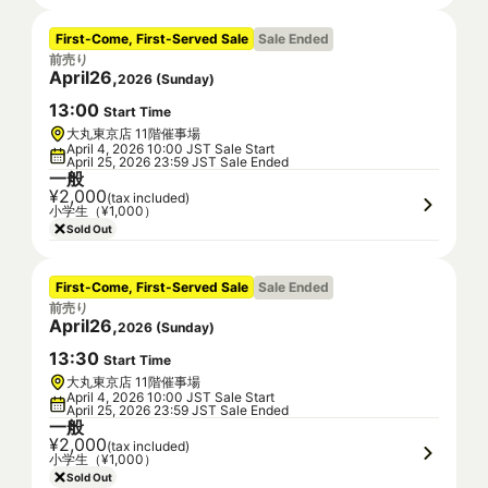
First-Come, First-Served Sale
Sale Ended
前売り
April
26
,
2026
(
Sunday
)
13
:
00
Start Time
大丸東京店 11階催事場
April 4, 2026 10:00 JST Sale Start
April 25, 2026 23:59 JST Sale Ended
一般
¥2,000
(tax included)
小学生（¥1,000）
Sold Out
First-Come, First-Served Sale
Sale Ended
前売り
April
26
,
2026
(
Sunday
)
13
:
30
Start Time
大丸東京店 11階催事場
April 4, 2026 10:00 JST Sale Start
April 25, 2026 23:59 JST Sale Ended
一般
¥2,000
(tax included)
小学生（¥1,000）
Sold Out