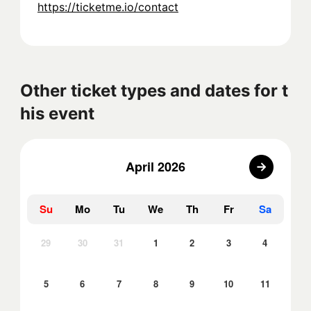
https://ticketme.io/contact
Other ticket types and dates for t
his event
April 2026
Su
Mo
Tu
We
Th
Fr
Sa
29
30
31
1
2
3
4
5
6
7
8
9
10
11