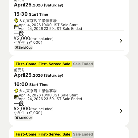
April
25
,
2026
(
Saturday
)
15
:
30
Start Time
大丸東京店 11階催事場
April 4, 2026 10:00 JST Sale Start
April 24, 2026 23:59 JST Sale Ended
一般
¥2,000
(tax included)
小学生（¥1,000）
Sold Out
First-Come, First-Served Sale
Sale Ended
前売り
April
25
,
2026
(
Saturday
)
16
:
00
Start Time
大丸東京店 11階催事場
April 4, 2026 10:00 JST Sale Start
April 24, 2026 23:59 JST Sale Ended
一般
¥2,000
(tax included)
小学生（¥1,000）
Sold Out
First-Come, First-Served Sale
Sale Ended