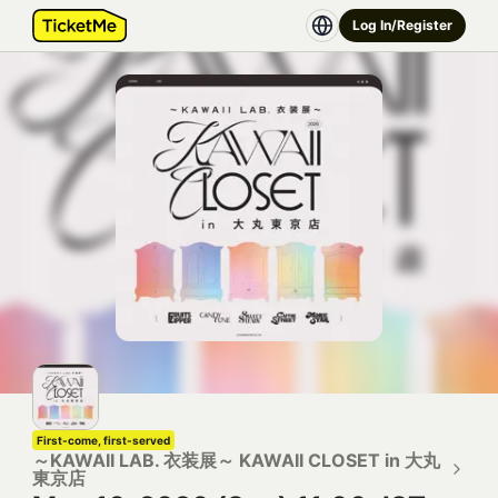
Log In/Register
First-come, first-served
～KAWAII LAB. 衣装展～ KAWAII CLOSET in 大丸
東京店