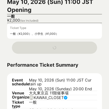
May 10, 2026 (Sun) 11:00 JST
Opening
一般
¥2,000
(tax included)
Ticket Type
一般（¥2,000）、小学生（¥1,000）
Performance Ticket Summary
Event
May 10, 2026 (Sun) 11:00 JST
Cur
schedule
tain up
May 10, 2026 (Sunday) 20:00 End
Venue
大丸東京店 11階催事場
Organizer
KAWAII_CLOSET
Ticket
一般
type