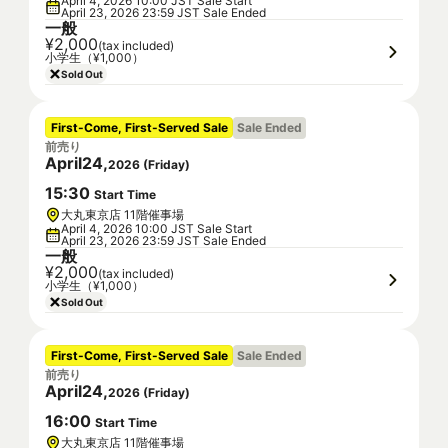
April 4, 2026 10:00 JST Sale Start
April 23, 2026 23:59 JST Sale Ended
一般
¥2,000
(tax included)
小学生（¥1,000）
Sold Out
First-Come, First-Served Sale
Sale Ended
前売り
April
24
,
2026
(
Friday
)
15
:
30
Start Time
大丸東京店 11階催事場
April 4, 2026 10:00 JST Sale Start
April 23, 2026 23:59 JST Sale Ended
一般
¥2,000
(tax included)
小学生（¥1,000）
Sold Out
First-Come, First-Served Sale
Sale Ended
前売り
April
24
,
2026
(
Friday
)
16
:
00
Start Time
大丸東京店 11階催事場