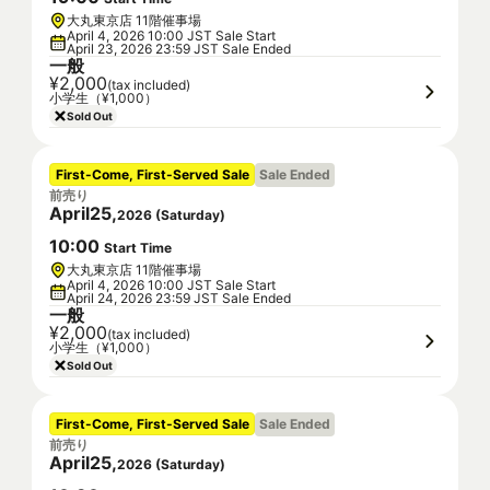
大丸東京店 11階催事場
April 4, 2026 10:00 JST Sale Start
April 23, 2026 23:59 JST Sale Ended
一般
¥2,000
(tax included)
小学生（¥1,000）
Sold Out
First-Come, First-Served Sale
Sale Ended
前売り
April
25
,
2026
(
Saturday
)
10
:
00
Start Time
大丸東京店 11階催事場
April 4, 2026 10:00 JST Sale Start
April 24, 2026 23:59 JST Sale Ended
一般
¥2,000
(tax included)
小学生（¥1,000）
Sold Out
First-Come, First-Served Sale
Sale Ended
前売り
April
25
,
2026
(
Saturday
)