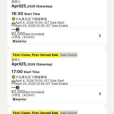
前売り
April
25
,
2026
(
Saturday
)
16
:
30
Start Time
大丸東京店 11階催事場
April 4, 2026 10:00 JST Sale Start
April 24, 2026 23:59 JST Sale Ended
一般
¥2,000
(tax included)
小学生（¥1,000）
Sold Out
First-Come, First-Served Sale
Sale Ended
前売り
April
25
,
2026
(
Saturday
)
17
:
00
Start Time
大丸東京店 11階催事場
April 4, 2026 10:00 JST Sale Start
April 24, 2026 23:59 JST Sale Ended
一般
¥2,000
(tax included)
小学生（¥1,000）
Sold Out
First-Come, First-Served Sale
Sale Ended