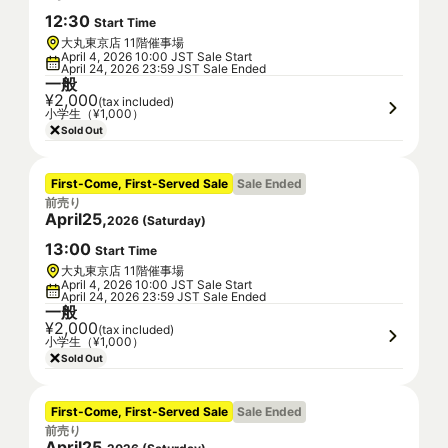
12
:
30
Start Time
大丸東京店 11階催事場
April 4, 2026 10:00 JST Sale Start
April 24, 2026 23:59 JST Sale Ended
一般
¥2,000
(tax included)
小学生（¥1,000）
Sold Out
First-Come, First-Served Sale
Sale Ended
前売り
April
25
,
2026
(
Saturday
)
13
:
00
Start Time
大丸東京店 11階催事場
April 4, 2026 10:00 JST Sale Start
April 24, 2026 23:59 JST Sale Ended
一般
¥2,000
(tax included)
小学生（¥1,000）
Sold Out
First-Come, First-Served Sale
Sale Ended
前売り
April
25
,