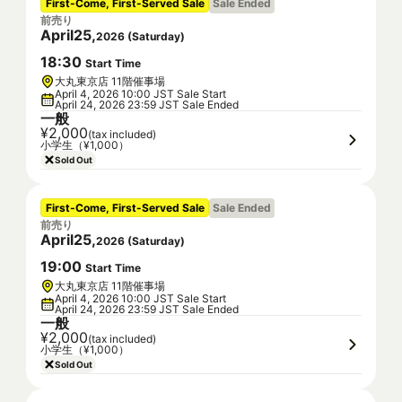
First-Come, First-Served Sale
Sale Ended
前売り
April
25
,
2026
(
Saturday
)
18
:
30
Start Time
大丸東京店 11階催事場
April 4, 2026 10:00 JST Sale Start
April 24, 2026 23:59 JST Sale Ended
一般
¥2,000
(tax included)
小学生（¥1,000）
Sold Out
First-Come, First-Served Sale
Sale Ended
前売り
April
25
,
2026
(
Saturday
)
19
:
00
Start Time
大丸東京店 11階催事場
April 4, 2026 10:00 JST Sale Start
April 24, 2026 23:59 JST Sale Ended
一般
¥2,000
(tax included)
小学生（¥1,000）
Sold Out