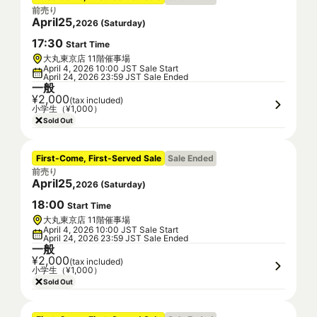
前売り
April
25
,
2026
(
Saturday
)
17
:
30
Start Time
大丸東京店 11階催事場
April 4, 2026 10:00 JST Sale Start
April 24, 2026 23:59 JST Sale Ended
一般
¥2,000
(tax included)
小学生（¥1,000）
Sold Out
First-Come, First-Served Sale
Sale Ended
前売り
April
25
,
2026
(
Saturday
)
18
:
00
Start Time
大丸東京店 11階催事場
April 4, 2026 10:00 JST Sale Start
April 24, 2026 23:59 JST Sale Ended
一般
¥2,000
(tax included)
小学生（¥1,000）
Sold Out