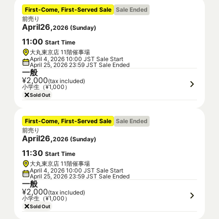
First-Come, First-Served Sale
Sale Ended
前売り
April
26
,
2026
(
Sunday
)
11
:
00
Start Time
大丸東京店 11階催事場
April 4, 2026 10:00 JST Sale Start
April 25, 2026 23:59 JST Sale Ended
一般
¥2,000
(tax included)
小学生（¥1,000）
Sold Out
First-Come, First-Served Sale
Sale Ended
前売り
April
26
,
2026
(
Sunday
)
11
:
30
Start Time
大丸東京店 11階催事場
April 4, 2026 10:00 JST Sale Start
April 25, 2026 23:59 JST Sale Ended
一般
¥2,000
(tax included)
小学生（¥1,000）
Sold Out