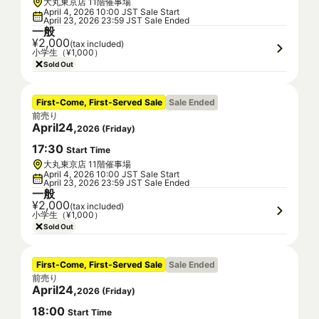
大丸東京店 11階催事場
April 4, 2026 10:00 JST Sale Start
April 23, 2026 23:59 JST Sale Ended
一般
¥2,000
(tax included)
小学生（¥1,000）
Sold Out
First-Come, First-Served Sale
Sale Ended
前売り
April
24
,
2026
(
Friday
)
17
:
30
Start Time
大丸東京店 11階催事場
April 4, 2026 10:00 JST Sale Start
April 23, 2026 23:59 JST Sale Ended
一般
¥2,000
(tax included)
小学生（¥1,000）
Sold Out
First-Come, First-Served Sale
Sale Ended
前売り
April
24
,
2026
(
Friday
)
18
:
00
Start Time