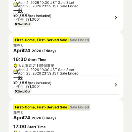
April 4, 2026 10:00 JST Sale Start
April 23, 2026 23:59 JST Sale Ended
一般
¥2,000
(tax included)
小学生（¥1,000）
Sold Out
First-Come, First-Served Sale
Sale Ended
前売り
April
24
,
2026
(
Friday
)
16
:
30
Start Time
大丸東京店 11階催事場
April 4, 2026 10:00 JST Sale Start
April 23, 2026 23:59 JST Sale Ended
一般
¥2,000
(tax included)
小学生（¥1,000）
Sold Out
First-Come, First-Served Sale
Sale Ended
前売り
April
24
,
2026
(
Friday
)
17
:
00
Start Time