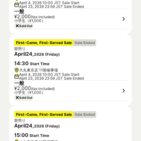
April 4, 2026 10:00 JST Sale Start
April 23, 2026 23:59 JST Sale Ended
一般
¥2,000
(tax included)
小学生（¥1,000）
Sold Out
First-Come, First-Served Sale
Sale Ended
前売り
April
24
,
2026
(
Friday
)
14
:
30
Start Time
大丸東京店 11階催事場
April 4, 2026 10:00 JST Sale Start
April 23, 2026 23:59 JST Sale Ended
一般
¥2,000
(tax included)
小学生（¥1,000）
Sold Out
First-Come, First-Served Sale
Sale Ended
前売り
April
24
,
2026
(
Friday
)
15
:
00
Start Time