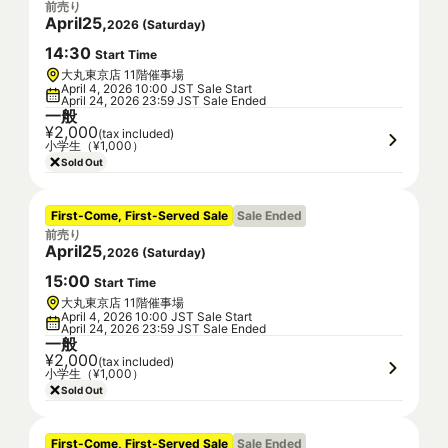
前売り
April
25
,
2026
(
Saturday
)
14
:
30
Start Time
大丸東京店 11階催事場
April 4, 2026 10:00 JST Sale Start
April 24, 2026 23:59 JST Sale Ended
一般
¥2,000
(tax included)
小学生（¥1,000）
Sold Out
First-Come, First-Served Sale
Sale Ended
前売り
April
25
,
2026
(
Saturday
)
15
:
00
Start Time
大丸東京店 11階催事場
April 4, 2026 10:00 JST Sale Start
April 24, 2026 23:59 JST Sale Ended
一般
¥2,000
(tax included)
小学生（¥1,000）
Sold Out
First-Come, First-Served Sale
Sale Ended