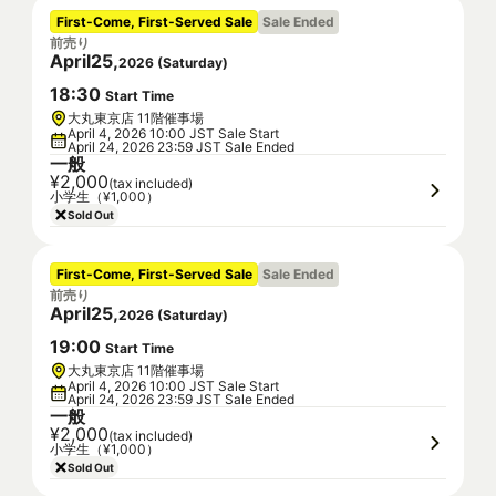
First-Come, First-Served Sale
Sale Ended
前売り
April
25
,
2026
(
Saturday
)
18
:
30
Start Time
大丸東京店 11階催事場
April 4, 2026 10:00 JST Sale Start
April 24, 2026 23:59 JST Sale Ended
一般
¥2,000
(tax included)
小学生（¥1,000）
Sold Out
First-Come, First-Served Sale
Sale Ended
前売り
April
25
,
2026
(
Saturday
)
19
:
00
Start Time
大丸東京店 11階催事場
April 4, 2026 10:00 JST Sale Start
April 24, 2026 23:59 JST Sale Ended
一般
¥2,000
(tax included)
小学生（¥1,000）
Sold Out