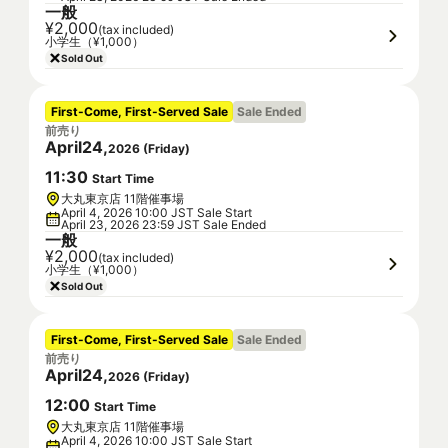
一般
¥2,000
(tax included)
小学生（¥1,000）
Sold Out
First-Come, First-Served Sale
Sale Ended
前売り
April
24
,
2026
(
Friday
)
11
:
30
Start Time
大丸東京店 11階催事場
April 4, 2026 10:00 JST Sale Start
April 23, 2026 23:59 JST Sale Ended
一般
¥2,000
(tax included)
小学生（¥1,000）
Sold Out
First-Come, First-Served Sale
Sale Ended
前売り
April
24
,
2026
(
Friday
)
12
:
00
Start Time
大丸東京店 11階催事場
April 4, 2026 10:00 JST Sale Start