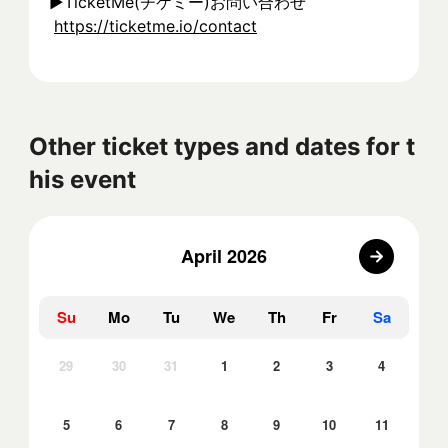
▶︎TicketMe(チケミー)お問い合わせ
https://ticketme.io/contact
Other ticket types and dates for t
his event
April 2026
Su
Mo
Tu
We
Th
Fr
Sa
29
30
31
1
2
3
4
5
6
7
8
9
10
11