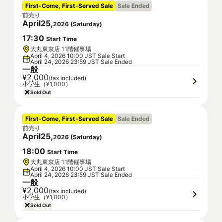
First-Come, First-Served Sale
Sale Ended
前売り
April
25
,
2026
(
Saturday
)
17
:
30
Start Time
大丸東京店 11階催事場
April 4, 2026 10:00 JST Sale Start
April 24, 2026 23:59 JST Sale Ended
一般
¥2,000
(tax included)
小学生（¥1,000）
Sold Out
First-Come, First-Served Sale
Sale Ended
前売り
April
25
,
2026
(
Saturday
)
18
:
00
Start Time
大丸東京店 11階催事場
April 4, 2026 10:00 JST Sale Start
April 24, 2026 23:59 JST Sale Ended
一般
¥2,000
(tax included)
小学生（¥1,000）
Sold Out