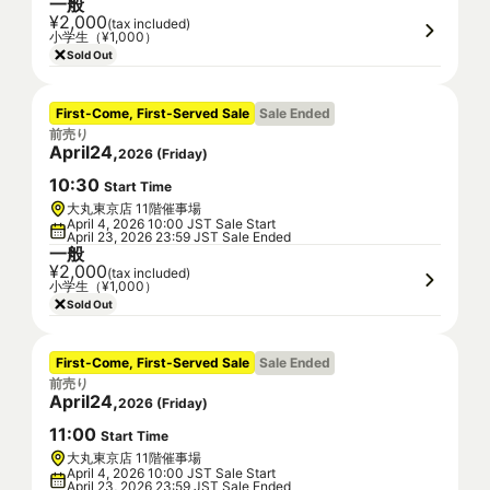
一般
¥2,000
(tax included)
小学生（¥1,000）
Sold Out
First-Come, First-Served Sale
Sale Ended
前売り
April
24
,
2026
(
Friday
)
10
:
30
Start Time
大丸東京店 11階催事場
April 4, 2026 10:00 JST Sale Start
April 23, 2026 23:59 JST Sale Ended
一般
¥2,000
(tax included)
小学生（¥1,000）
Sold Out
First-Come, First-Served Sale
Sale Ended
前売り
April
24
,
2026
(
Friday
)
11
:
00
Start Time
大丸東京店 11階催事場
April 4, 2026 10:00 JST Sale Start
April 23, 2026 23:59 JST Sale Ended