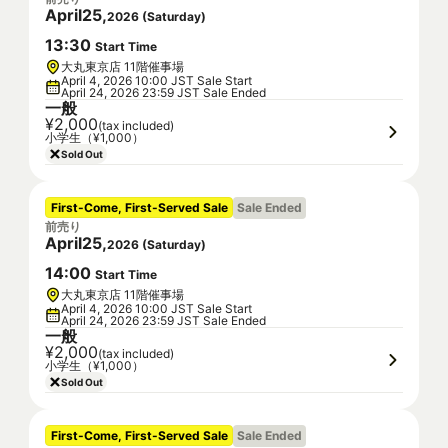
April
25
,
2026
(
Saturday
)
13
:
30
Start Time
大丸東京店 11階催事場
April 4, 2026 10:00 JST Sale Start
April 24, 2026 23:59 JST Sale Ended
一般
¥2,000
(tax included)
小学生（¥1,000）
Sold Out
First-Come, First-Served Sale
Sale Ended
前売り
April
25
,
2026
(
Saturday
)
14
:
00
Start Time
大丸東京店 11階催事場
April 4, 2026 10:00 JST Sale Start
April 24, 2026 23:59 JST Sale Ended
一般
¥2,000
(tax included)
小学生（¥1,000）
Sold Out
First-Come, First-Served Sale
Sale Ended