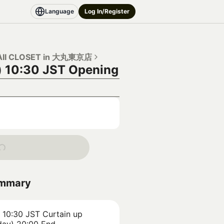
Language
Log In/Register
II CLOSET in 大丸東京店
) 10:30 JST
Opening
ummary
 10:30 JST
Curtain up