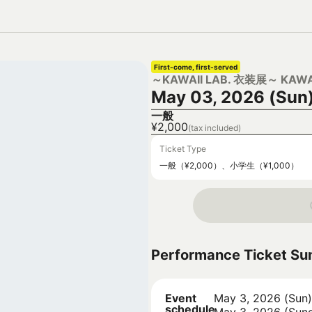
First-come, first-served
～KAWAII LAB. 衣装展～ KAWA
May 03, 2026 (Sun
一般
¥2,000
(tax included)
Ticket Type
一般（¥2,000）、小学生（¥1,000）
Performance Ticket S
Event
May 3, 2026 (Sun)
schedule