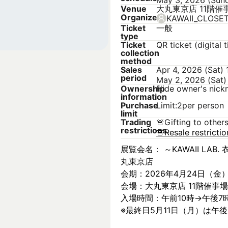
May 3, 2026 (Sun
Venue
大丸東京店 11階催
Organizer
KAWAII_CLOSE
Ticket
一般
type
Ticket
QR ticket (digital t
collection
method
Sales
Apr 4, 2026 (Sat)
period
May 2, 2026 (Sat)
Ownership
Hide owner's nic
information
Purchase
Limit:2per person
limit
Trading
🚨
Gifting to other
restrictions
🚨
Resale restricti
展覧会名： ～KAWAII LAB. 衣
丸東京店
会期：2026年4月24日（金
会場：大丸東京店 11階催事場
入場時間：午前10時→午後7
※最終日5月11日（月）は午