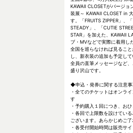
KAWAII CLOSETがバージョ
装展～ KAWAII CLOSET
す。「FRUITS ZIPPER」、「
STEADY」、「CUTIE ST
STAR」を加えた、KAWAII
ブ・MVなどで実際に着⽤した
全国を巡らなければ見ること
し、新⾐装の追加も予定して
全員の直筆メッセージなど、
盛り沢山です。
◆申込・発券に関する注意事
・全てのチケットはオンライ
す
・予約購入１回につき、おひ
・各回で上限数を設けている
ございます。あらかじめご了
・各受付開始時間は販売サイ