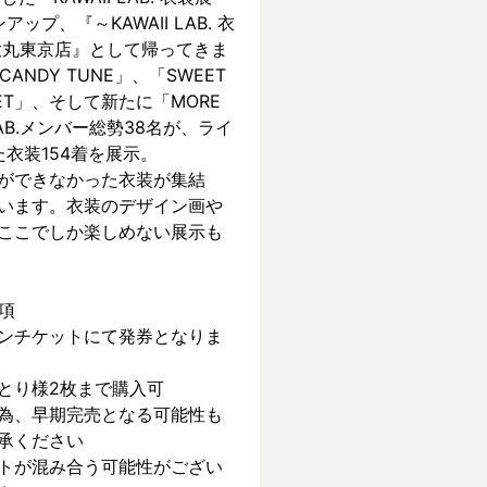
ンアップ、『～KAWAII LAB. 衣
 in 大丸東京店』として帰ってきま
CANDY TUNE」、「SWEET 
REET」、そして新たに「MORE 
 LAB.メンバー総勢38名が、ライ
衣装154着を展示。
ができなかった衣装が集結
います。衣装のデザイン画や
ここでしか楽しめない展示も
項
ンチケットにて発券となりま
とり様2枚まで購入可
為、早期完売となる可能性も
承ください
トが混み合う可能性がござい