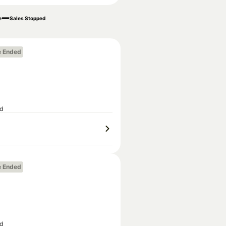
e
Sales Stopped
e Ended
ed
e Ended
ed