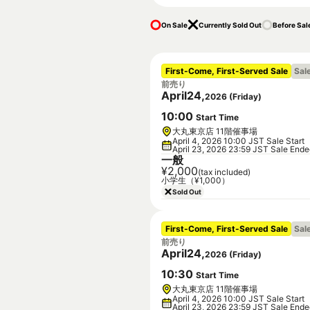
On Sale
Currently Sold Out
Before Sal
First-Come, First-Served Sale
Sal
前売り
April
24
,
2026
(
Friday
)
10
:
00
Start Time
大丸東京店 11階催事場
April 4, 2026 10:00 JST Sale Start
April 23, 2026 23:59 JST Sale End
一般
¥2,000
(tax included)
小学生（¥1,000）
Sold Out
First-Come, First-Served Sale
Sal
前売り
April
24
,
2026
(
Friday
)
10
:
30
Start Time
大丸東京店 11階催事場
April 4, 2026 10:00 JST Sale Start
April 23, 2026 23:59 JST Sale End