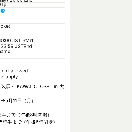
day) 20:00 End
事場
T
icket)
 10:00 JST
Start
 23:59 JST
End
kname
s not allowed
ons apply
装展～ KAWAII CLOSET in 大
）→5月11日（月）
時半まで（午後8時閉場）
後5時半まで（午後6時閉場）