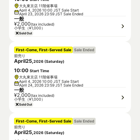
大丸東京店 11階催事場
April 4, 2026 10:00 JST Sale Start
April 23, 2026 23:59 JST Sale Ended
一般
¥2,000
(tax included)
小学生（¥1,000）
Sold Out
First-Come, First-Served Sale
Sale Ended
前売り
April
25
,
2026
(
Saturday
)
10
:
00
Start Time
大丸東京店 11階催事場
April 4, 2026 10:00 JST Sale Start
April 24, 2026 23:59 JST Sale Ended
一般
¥2,000
(tax included)
小学生（¥1,000）
Sold Out
First-Come, First-Served Sale
Sale Ended
前売り
April
25
,
2026
(
Saturday
)