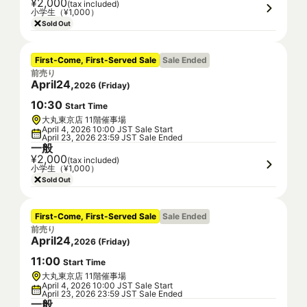
¥2,000
(tax included)
小学生（¥1,000）
Sold Out
First-Come, First-Served Sale
Sale Ended
前売り
April
24
,
2026
(
Friday
)
10
:
30
Start Time
大丸東京店 11階催事場
April 4, 2026 10:00 JST Sale Start
April 23, 2026 23:59 JST Sale Ended
一般
¥2,000
(tax included)
小学生（¥1,000）
Sold Out
First-Come, First-Served Sale
Sale Ended
前売り
April
24
,
2026
(
Friday
)
11
:
00
Start Time
大丸東京店 11階催事場
April 4, 2026 10:00 JST Sale Start
April 23, 2026 23:59 JST Sale Ended
一般