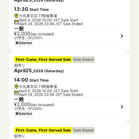
2026
(
Saturday
)
13
:
30
Start Time
大丸東京店 11階催事場
April 4, 2026 10:00 JST Sale Start
April 24, 2026 23:59 JST Sale Ended
一般
¥2,000
(tax included)
小学生（¥1,000）
Sold Out
First-Come, First-Served Sale
Sale Ended
前売り
April
25
,
2026
(
Saturday
)
14
:
00
Start Time
大丸東京店 11階催事場
April 4, 2026 10:00 JST Sale Start
April 24, 2026 23:59 JST Sale Ended
一般
¥2,000
(tax included)
小学生（¥1,000）
Sold Out
First-Come, First-Served Sale
Sale Ended
前売り