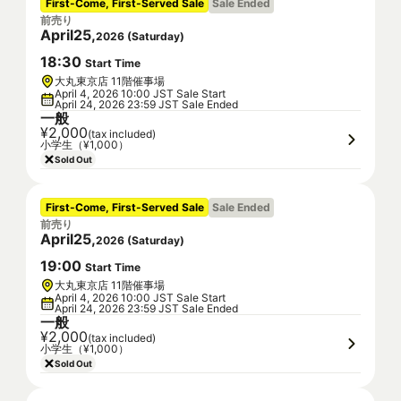
First-Come, First-Served Sale
Sale Ended
前売り
April
25
,
2026
(
Saturday
)
18
:
30
Start Time
大丸東京店 11階催事場
April 4, 2026 10:00 JST Sale Start
April 24, 2026 23:59 JST Sale Ended
一般
¥2,000
(tax included)
小学生（¥1,000）
Sold Out
First-Come, First-Served Sale
Sale Ended
前売り
April
25
,
2026
(
Saturday
)
19
:
00
Start Time
大丸東京店 11階催事場
April 4, 2026 10:00 JST Sale Start
April 24, 2026 23:59 JST Sale Ended
一般
¥2,000
(tax included)
小学生（¥1,000）
Sold Out