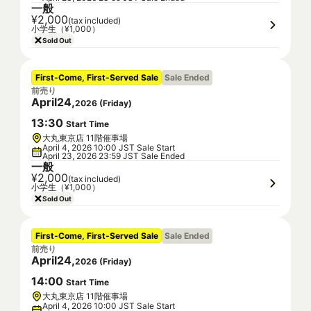
一般
¥2,000
(tax included)
小学生（¥1,000）
Sold Out
First-Come, First-Served Sale
Sale Ended
前売り
April
24
,
2026
(
Friday
)
13
:
30
Start Time
大丸東京店 11階催事場
April 4, 2026 10:00 JST Sale Start
April 23, 2026 23:59 JST Sale Ended
一般
¥2,000
(tax included)
小学生（¥1,000）
Sold Out
First-Come, First-Served Sale
Sale Ended
前売り
April
24
,
2026
(
Friday
)
14
:
00
Start Time
大丸東京店 11階催事場
April 4, 2026 10:00 JST Sale Start