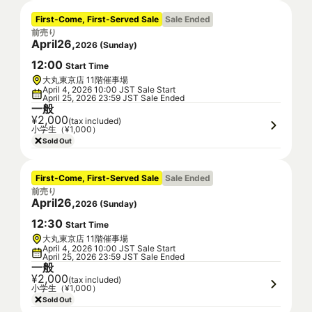
First-Come, First-Served Sale
Sale Ended
前売り
April
26
,
2026
(
Sunday
)
12
:
00
Start Time
大丸東京店 11階催事場
April 4, 2026 10:00 JST Sale Start
April 25, 2026 23:59 JST Sale Ended
一般
¥2,000
(tax included)
小学生（¥1,000）
Sold Out
First-Come, First-Served Sale
Sale Ended
前売り
April
26
,
2026
(
Sunday
)
12
:
30
Start Time
大丸東京店 11階催事場
April 4, 2026 10:00 JST Sale Start
April 25, 2026 23:59 JST Sale Ended
一般
¥2,000
(tax included)
小学生（¥1,000）
Sold Out