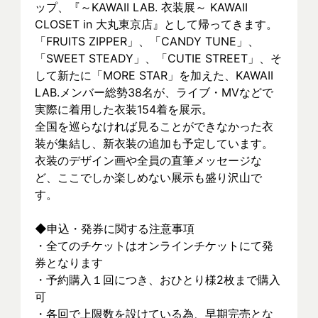
ップ、『～KAWAII LAB. 衣装展～ KAWAII 
CLOSET in 大丸東京店』として帰ってきます。
「FRUITS ZIPPER」、「CANDY TUNE」、
「SWEET STEADY」、「CUTIE STREET」、そ
して新たに「MORE STAR」を加えた、KAWAII 
LAB.メンバー総勢38名が、ライブ・MVなどで
実際に着⽤した衣装154着を展示。
全国を巡らなければ見ることができなかった衣
装が集結し、新⾐装の追加も予定しています。
衣装のデザイン画や全員の直筆メッセージな
ど、ここでしか楽しめない展示も盛り沢山で
す。
◆申込・発券に関する注意事項
・全てのチケットはオンラインチケットにて発
券となります
・予約購入１回につき、おひとり様2枚まで購入
可
・各回で上限数を設けている為、早期完売とな