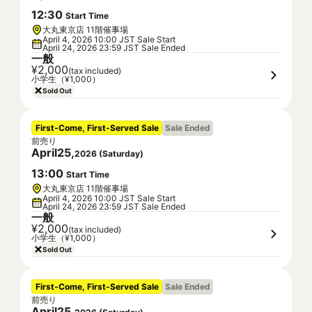
12
:
30
Start Time
大丸東京店 11階催事場
April 4, 2026 10:00 JST Sale Start
April 24, 2026 23:59 JST Sale Ended
一般
¥2,000
(tax included)
小学生（¥1,000）
Sold Out
First-Come, First-Served Sale
Sale Ended
前売り
April
25
,
2026
(
Saturday
)
13
:
00
Start Time
大丸東京店 11階催事場
April 4, 2026 10:00 JST Sale Start
April 24, 2026 23:59 JST Sale Ended
一般
¥2,000
(tax included)
小学生（¥1,000）
Sold Out
First-Come, First-Served Sale
Sale Ended
前売り
April
25
,