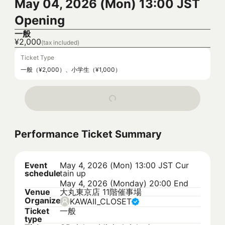
May 04, 2026 (Mon) 13:00 JST
Opening
一般
¥2,000
(tax included)
Ticket Type
一般（¥2,000）、小学生（¥1,000）
Performance Ticket Summary
Event
May 4, 2026 (Mon) 13:00 JST
Cur
schedule
tain up
May 4, 2026 (Monday) 20:00 End
Venue
大丸東京店 11階催事場
Organizer
KAWAII_CLOSET
Ticket
一般
type