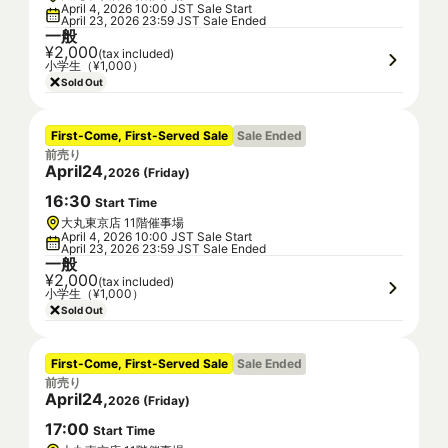
April 4, 2026 10:00 JST Sale Start
April 23, 2026 23:59 JST Sale Ended
一般
¥2,000
(tax included)
小学生（¥1,000）
Sold Out
First-Come, First-Served Sale
Sale Ended
前売り
April
24
,
2026
(
Friday
)
16
:
30
Start Time
大丸東京店 11階催事場
April 4, 2026 10:00 JST Sale Start
April 23, 2026 23:59 JST Sale Ended
一般
¥2,000
(tax included)
小学生（¥1,000）
Sold Out
First-Come, First-Served Sale
Sale Ended
前売り
April
24
,
2026
(
Friday
)
17
:
00
Start Time