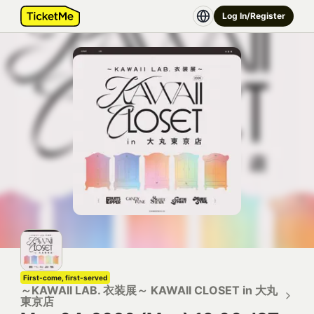
Log In/Register
First-come, first-served
～KAWAII LAB. 衣装展～ KAWAII CLOSET in 大丸
東京店