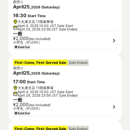
前売り
April
25
,
2026
(
Saturday
)
16
:
30
Start Time
大丸東京店 11階催事場
April 4, 2026 10:00 JST Sale Start
April 24, 2026 23:59 JST Sale Ended
一般
¥2,000
(tax included)
小学生（¥1,000）
Sold Out
First-Come, First-Served Sale
Sale Ended
前売り
April
25
,
2026
(
Saturday
)
17
:
00
Start Time
大丸東京店 11階催事場
April 4, 2026 10:00 JST Sale Start
April 24, 2026 23:59 JST Sale Ended
一般
¥2,000
(tax included)
小学生（¥1,000）
Sold Out
First-Come, First-Served Sale
Sale Ended