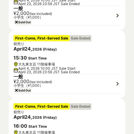
April 4, 2026 10:00 JST Sale Start
April 23, 2026 23:59 JST Sale Ended
一般
¥2,000
(tax included)
小学生（¥1,000）
Sold Out
First-Come, First-Served Sale
Sale Ended
前売り
April
24
,
2026
(
Friday
)
15
:
30
Start Time
大丸東京店 11階催事場
April 4, 2026 10:00 JST Sale Start
April 23, 2026 23:59 JST Sale Ended
一般
¥2,000
(tax included)
小学生（¥1,000）
Sold Out
First-Come, First-Served Sale
Sale Ended
前売り
April
24
,
2026
(
Friday
)
16
:
00
Start Time
大丸東京店 11階催事場