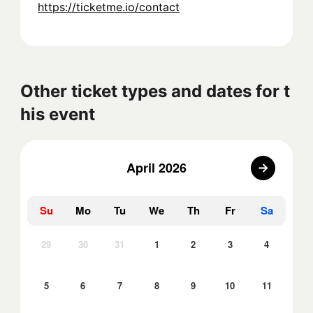
https://ticketme.io/contact
Other ticket types and dates for t
his event
April 2026
Su
Mo
Tu
We
Th
Fr
Sa
29
30
31
1
2
3
4
5
6
7
8
9
10
11