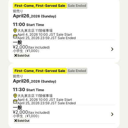
First-Come, First-Served Sale
Sale Ended
前売り
April
26
,
2026
(
Sunday
)
11
:
00
Start Time
大丸東京店 11階催事場
April 4, 2026 10:00 JST Sale Start
April 25, 2026 23:59 JST Sale Ended
一般
¥2,000
(tax included)
小学生（¥1,000）
Sold Out
First-Come, First-Served Sale
Sale Ended
前売り
April
26
,
2026
(
Sunday
)
11
:
30
Start Time
大丸東京店 11階催事場
April 4, 2026 10:00 JST Sale Start
April 25, 2026 23:59 JST Sale Ended
一般
¥2,000
(tax included)
小学生（¥1,000）
Sold Out