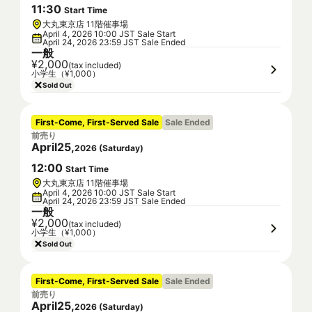
11
:
30
Start Time
大丸東京店 11階催事場
April 4, 2026 10:00 JST Sale Start
April 24, 2026 23:59 JST Sale Ended
一般
¥2,000
(tax included)
小学生（¥1,000）
Sold Out
First-Come, First-Served Sale
Sale Ended
前売り
April
25
,
2026
(
Saturday
)
12
:
00
Start Time
大丸東京店 11階催事場
April 4, 2026 10:00 JST Sale Start
April 24, 2026 23:59 JST Sale Ended
一般
¥2,000
(tax included)
小学生（¥1,000）
Sold Out
First-Come, First-Served Sale
Sale Ended
前売り
April
25
,
2026
(
Saturday
)