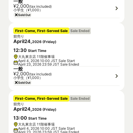
一般
¥2,000
(tax included)
小学生（¥1,000）
Sold Out
First-Come, First-Served Sale
Sale Ended
前売り
April
24
,
2026
(
Friday
)
12
:
30
Start Time
大丸東京店 11階催事場
April 4, 2026 10:00 JST Sale Start
April 23, 2026 23:59 JST Sale Ended
一般
¥2,000
(tax included)
小学生（¥1,000）
Sold Out
First-Come, First-Served Sale
Sale Ended
前売り
April
24
,
2026
(
Friday
)
13
:
00
Start Time
大丸東京店 11階催事場
April 4, 2026 10:00 JST Sale Start
April 23, 2026 23:59 JST Sale Ended