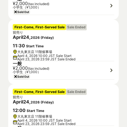
¥2,000
(tax included)
小学生（¥1,000）
Sold Out
First-Come, First-Served Sale
Sale Ended
前売り
April
24
,
2026
(
Friday
)
11
:
30
Start Time
大丸東京店 11階催事場
April 4, 2026 10:00 JST Sale Start
April 23, 2026 23:59 JST Sale Ended
一般
¥2,000
(tax included)
小学生（¥1,000）
Sold Out
First-Come, First-Served Sale
Sale Ended
前売り
April
24
,
2026
(
Friday
)
12
:
00
Start Time
大丸東京店 11階催事場
April 4, 2026 10:00 JST Sale Start
April 23, 2026 23:59 JST Sale Ended