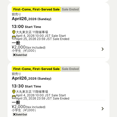
First-Come, First-Served Sale
Sale Ended
前売り
April
26
,
2026
(
Sunday
)
13
:
00
Start Time
大丸東京店 11階催事場
April 4, 2026 10:00 JST Sale Start
April 25, 2026 23:59 JST Sale Ended
一般
¥2,000
(tax included)
小学生（¥1,000）
Sold Out
First-Come, First-Served Sale
Sale Ended
前売り
April
26
,
2026
(
Sunday
)
13
:
30
Start Time
大丸東京店 11階催事場
April 4, 2026 10:00 JST Sale Start
April 25, 2026 23:59 JST Sale Ended
一般
¥2,000
(tax included)
小学生（¥1,000）
Sold Out