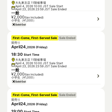
大丸東京店 11階催事場
April 4, 2026 10:00 JST Sale Start
April 23, 2026 23:59 JST Sale Ended
一般
¥2,000
(tax included)
小学生（¥1,000）
Sold Out
First-Come, First-Served Sale
Sale Ended
前売り
April
24
,
2026
(
Friday
)
18
:
30
Start Time
大丸東京店 11階催事場
April 4, 2026 10:00 JST Sale Start
April 23, 2026 23:59 JST Sale Ended
一般
¥2,000
(tax included)
小学生（¥1,000）
Sold Out
First-Come, First-Served Sale
Sale Ended
前売り
April
24
,
2026
(
Friday
)
19
:
00
Start Time