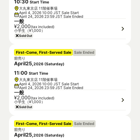
10
:
30
Start Time
大丸東京店 11階催事場
April 4, 2026 10:00 JST Sale Start
April 24, 2026 23:59 JST Sale Ended
一般
¥2,000
(tax included)
小学生（¥1,000）
Sold Out
First-Come, First-Served Sale
Sale Ended
前売り
April
25
,
2026
(
Saturday
)
11
:
00
Start Time
大丸東京店 11階催事場
April 4, 2026 10:00 JST Sale Start
April 24, 2026 23:59 JST Sale Ended
一般
¥2,000
(tax included)
小学生（¥1,000）
Sold Out
First-Come, First-Served Sale
Sale Ended
前売り
April
25
,
2026
(
Saturday
)