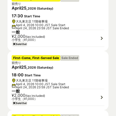
前売り
April
25
,
2026
(
Saturday
)
17
:
30
Start Time
大丸東京店 11階催事場
April 4, 2026 10:00 JST Sale Start
April 24, 2026 23:59 JST Sale Ended
一般
¥2,000
(tax included)
小学生（¥1,000）
Sold Out
First-Come, First-Served Sale
Sale Ended
前売り
April
25
,
2026
(
Saturday
)
18
:
00
Start Time
大丸東京店 11階催事場
April 4, 2026 10:00 JST Sale Start
April 24, 2026 23:59 JST Sale Ended
一般
¥2,000
(tax included)
小学生（¥1,000）
Sold Out