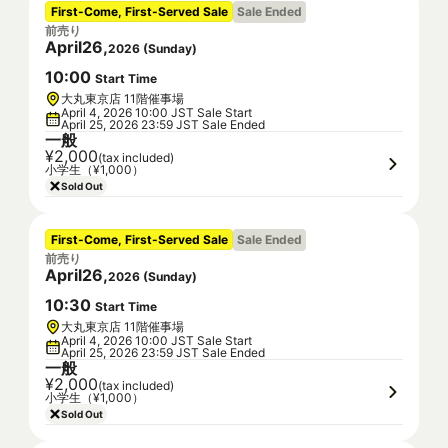
First-Come, First-Served Sale
Sale Ended
前売り
April
26
,
2026
(
Sunday
)
10
:
00
Start Time
大丸東京店 11階催事場
April 4, 2026 10:00 JST Sale Start
April 25, 2026 23:59 JST Sale Ended
一般
¥2,000
(tax included)
小学生（¥1,000）
Sold Out
First-Come, First-Served Sale
Sale Ended
前売り
April
26
,
2026
(
Sunday
)
10
:
30
Start Time
大丸東京店 11階催事場
April 4, 2026 10:00 JST Sale Start
April 25, 2026 23:59 JST Sale Ended
一般
¥2,000
(tax included)
小学生（¥1,000）
Sold Out