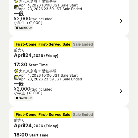
大丸東京店 11階催事場
April 4, 2026 10:00 JST Sale Start
April 23, 2026 23:59 JST Sale Ended
一般
¥2,000
(tax included)
小学生（¥1,000）
Sold Out
First-Come, First-Served Sale
Sale Ended
前売り
April
24
,
2026
(
Friday
)
17
:
30
Start Time
大丸東京店 11階催事場
April 4, 2026 10:00 JST Sale Start
April 23, 2026 23:59 JST Sale Ended
一般
¥2,000
(tax included)
小学生（¥1,000）
Sold Out
First-Come, First-Served Sale
Sale Ended
前売り
April
24
,
2026
(
Friday
)
18
:
00
Start Time