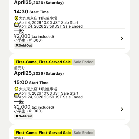
April
25
,
2026
(
Saturday
)
14
:
30
Start Time
大丸東京店 11階催事場
April 4, 2026 10:00 JST Sale Start
April 24, 2026 23:59 JST Sale Ended
一般
¥2,000
(tax included)
小学生（¥1,000）
Sold Out
First-Come, First-Served Sale
Sale Ended
前売り
April
25
,
2026
(
Saturday
)
15
:
00
Start Time
大丸東京店 11階催事場
April 4, 2026 10:00 JST Sale Start
April 24, 2026 23:59 JST Sale Ended
一般
¥2,000
(tax included)
小学生（¥1,000）
Sold Out
First-Come, First-Served Sale
Sale Ended
前売り