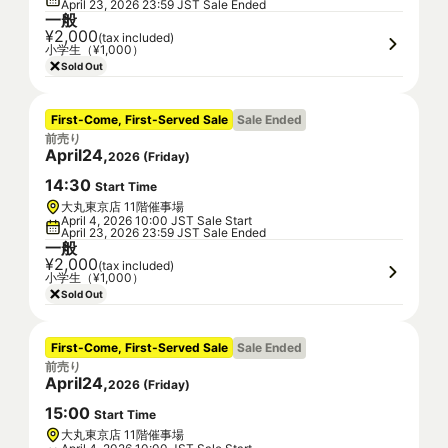
April 23, 2026 23:59 JST Sale Ended
一般
¥2,000
(tax included)
小学生（¥1,000）
Sold Out
First-Come, First-Served Sale
Sale Ended
前売り
April
24
,
2026
(
Friday
)
14
:
30
Start Time
大丸東京店 11階催事場
April 4, 2026 10:00 JST Sale Start
April 23, 2026 23:59 JST Sale Ended
一般
¥2,000
(tax included)
小学生（¥1,000）
Sold Out
First-Come, First-Served Sale
Sale Ended
前売り
April
24
,
2026
(
Friday
)
15
:
00
Start Time
大丸東京店 11階催事場