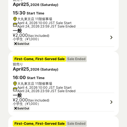
April
25
,
2026
(
Saturday
)
15
:
30
Start Time
大丸東京店 11階催事場
April 4, 2026 10:00 JST Sale Start
April 24, 2026 23:59 JST Sale Ended
一般
¥2,000
(tax included)
小学生（¥1,000）
Sold Out
First-Come, First-Served Sale
Sale Ended
前売り
April
25
,
2026
(
Saturday
)
16
:
00
Start Time
大丸東京店 11階催事場
April 4, 2026 10:00 JST Sale Start
April 24, 2026 23:59 JST Sale Ended
一般
¥2,000
(tax included)
小学生（¥1,000）
Sold Out
First-Come, First-Served Sale
Sale Ended