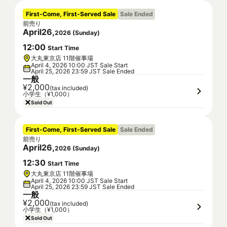
First-Come, First-Served Sale
Sale Ended
前売り
April
26
,
2026
(
Sunday
)
12
:
00
Start Time
大丸東京店 11階催事場
April 4, 2026 10:00 JST Sale Start
April 25, 2026 23:59 JST Sale Ended
一般
¥2,000
(tax included)
小学生（¥1,000）
Sold Out
First-Come, First-Served Sale
Sale Ended
前売り
April
26
,
2026
(
Sunday
)
12
:
30
Start Time
大丸東京店 11階催事場
April 4, 2026 10:00 JST Sale Start
April 25, 2026 23:59 JST Sale Ended
一般
¥2,000
(tax included)
小学生（¥1,000）
Sold Out