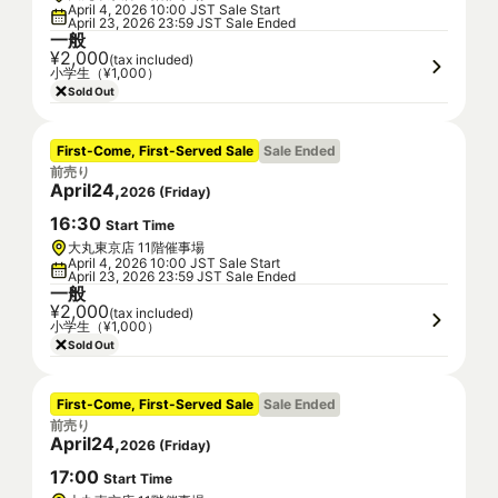
April 4, 2026 10:00 JST Sale Start
April 23, 2026 23:59 JST Sale Ended
一般
¥2,000
(tax included)
小学生（¥1,000）
Sold Out
First-Come, First-Served Sale
Sale Ended
前売り
April
24
,
2026
(
Friday
)
16
:
30
Start Time
大丸東京店 11階催事場
April 4, 2026 10:00 JST Sale Start
April 23, 2026 23:59 JST Sale Ended
一般
¥2,000
(tax included)
小学生（¥1,000）
Sold Out
First-Come, First-Served Sale
Sale Ended
前売り
April
24
,
2026
(
Friday
)
17
:
00
Start Time