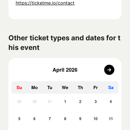
https://ticketme.io/contact
Other ticket types and dates for t
his event
April 2026
Su
Mo
Tu
We
Th
Fr
Sa
29
30
31
1
2
3
4
5
6
7
8
9
10
11