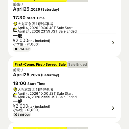
前売り
April
25
,
2026
(
Saturday
)
17
:
30
Start Time
大丸東京店 11階催事場
April 4, 2026 10:00 JST Sale Start
April 24, 2026 23:59 JST Sale Ended
一般
¥2,000
(tax included)
小学生（¥1,000）
Sold Out
First-Come, First-Served Sale
Sale Ended
前売り
April
25
,
2026
(
Saturday
)
18
:
00
Start Time
大丸東京店 11階催事場
April 4, 2026 10:00 JST Sale Start
April 24, 2026 23:59 JST Sale Ended
一般
¥2,000
(tax included)
小学生（¥1,000）
Sold Out