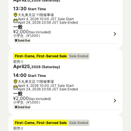
2026
(
Saturday
)
13
:
30
Start Time
大丸東京店 11階催事場
April 4, 2026 10:00 JST Sale Start
April 24, 2026 23:59 JST Sale Ended
一般
¥2,000
(tax included)
小学生（¥1,000）
Sold Out
First-Come, First-Served Sale
Sale Ended
前売り
April
25
,
2026
(
Saturday
)
14
:
00
Start Time
大丸東京店 11階催事場
April 4, 2026 10:00 JST Sale Start
April 24, 2026 23:59 JST Sale Ended
一般
¥2,000
(tax included)
小学生（¥1,000）
Sold Out
First-Come, First-Served Sale
Sale Ended
前売り