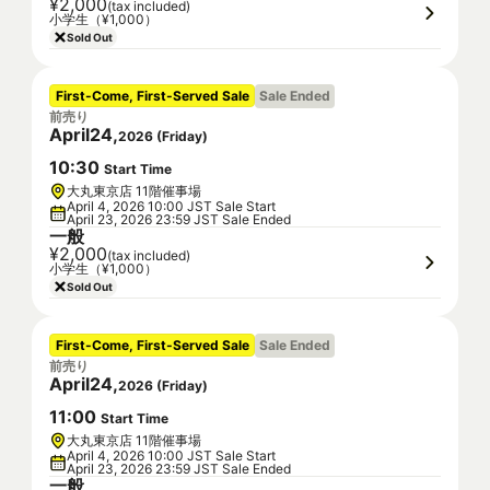
¥2,000
(tax included)
小学生（¥1,000）
Sold Out
First-Come, First-Served Sale
Sale Ended
前売り
April
24
,
2026
(
Friday
)
10
:
30
Start Time
大丸東京店 11階催事場
April 4, 2026 10:00 JST Sale Start
April 23, 2026 23:59 JST Sale Ended
一般
¥2,000
(tax included)
小学生（¥1,000）
Sold Out
First-Come, First-Served Sale
Sale Ended
前売り
April
24
,
2026
(
Friday
)
11
:
00
Start Time
大丸東京店 11階催事場
April 4, 2026 10:00 JST Sale Start
April 23, 2026 23:59 JST Sale Ended
一般