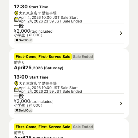
12
:
30
Start Time
大丸東京店 11階催事場
April 4, 2026 10:00 JST Sale Start
April 24, 2026 23:59 JST Sale Ended
一般
¥2,000
(tax included)
小学生（¥1,000）
Sold Out
First-Come, First-Served Sale
Sale Ended
前売り
April
25
,
2026
(
Saturday
)
13
:
00
Start Time
大丸東京店 11階催事場
April 4, 2026 10:00 JST Sale Start
April 24, 2026 23:59 JST Sale Ended
一般
¥2,000
(tax included)
小学生（¥1,000）
Sold Out
First-Come, First-Served Sale
Sale Ended
前売り
April
25
,