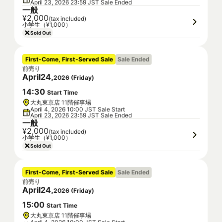
April 23, 2026 23:59 JST Sale Ended
一般
¥2,000
(tax included)
小学生（¥1,000）
Sold Out
First-Come, First-Served Sale
Sale Ended
前売り
April
24
,
2026
(
Friday
)
14
:
30
Start Time
大丸東京店 11階催事場
April 4, 2026 10:00 JST Sale Start
April 23, 2026 23:59 JST Sale Ended
一般
¥2,000
(tax included)
小学生（¥1,000）
Sold Out
First-Come, First-Served Sale
Sale Ended
前売り
April
24
,
2026
(
Friday
)
15
:
00
Start Time
大丸東京店 11階催事場