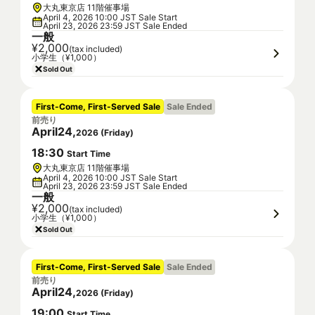
大丸東京店 11階催事場
April 4, 2026 10:00 JST Sale Start
April 23, 2026 23:59 JST Sale Ended
一般
¥2,000
(tax included)
小学生（¥1,000）
Sold Out
First-Come, First-Served Sale
Sale Ended
前売り
April
24
,
2026
(
Friday
)
18
:
30
Start Time
大丸東京店 11階催事場
April 4, 2026 10:00 JST Sale Start
April 23, 2026 23:59 JST Sale Ended
一般
¥2,000
(tax included)
小学生（¥1,000）
Sold Out
First-Come, First-Served Sale
Sale Ended
前売り
April
24
,
2026
(
Friday
)
19
:
00
Start Time