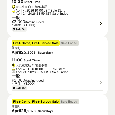
10
:
30
Start Time
大丸東京店 11階催事場
April 4, 2026 10:00 JST Sale Start
April 24, 2026 23:59 JST Sale Ended
一般
¥2,000
(tax included)
小学生（¥1,000）
Sold Out
First-Come, First-Served Sale
Sale Ended
前売り
April
25
,
2026
(
Saturday
)
11
:
00
Start Time
大丸東京店 11階催事場
April 4, 2026 10:00 JST Sale Start
April 24, 2026 23:59 JST Sale Ended
一般
¥2,000
(tax included)
小学生（¥1,000）
Sold Out
First-Come, First-Served Sale
Sale Ended
前売り
April
25
,
2026
(
Saturday
)