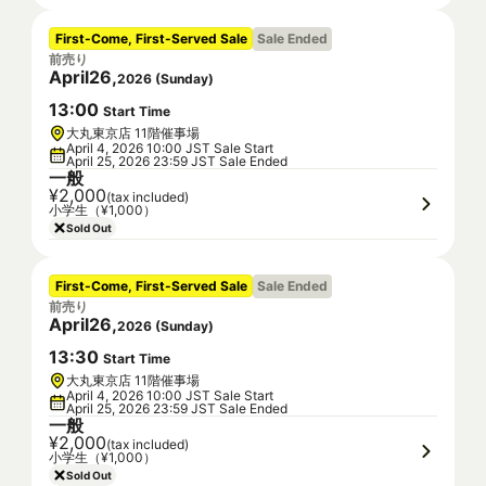
First-Come, First-Served Sale
Sale Ended
前売り
April
26
,
2026
(
Sunday
)
13
:
00
Start Time
大丸東京店 11階催事場
April 4, 2026 10:00 JST Sale Start
April 25, 2026 23:59 JST Sale Ended
一般
¥2,000
(tax included)
小学生（¥1,000）
Sold Out
First-Come, First-Served Sale
Sale Ended
前売り
April
26
,
2026
(
Sunday
)
13
:
30
Start Time
大丸東京店 11階催事場
April 4, 2026 10:00 JST Sale Start
April 25, 2026 23:59 JST Sale Ended
一般
¥2,000
(tax included)
小学生（¥1,000）
Sold Out