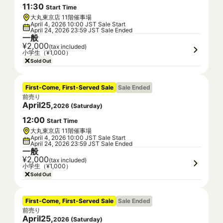
11
:
30
Start Time
大丸東京店 11階催事場
April 4, 2026 10:00 JST Sale Start
April 24, 2026 23:59 JST Sale Ended
一般
¥2,000
(tax included)
小学生（¥1,000）
Sold Out
First-Come, First-Served Sale
Sale Ended
前売り
April
25
,
2026
(
Saturday
)
12
:
00
Start Time
大丸東京店 11階催事場
April 4, 2026 10:00 JST Sale Start
April 24, 2026 23:59 JST Sale Ended
一般
¥2,000
(tax included)
小学生（¥1,000）
Sold Out
First-Come, First-Served Sale
Sale Ended
前売り
April
25
,
2026
(
Saturday
)