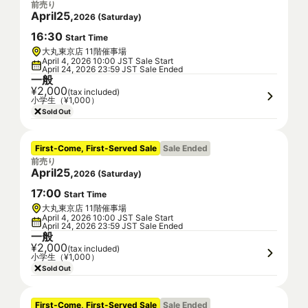
前売り
April
25
,
2026
(
Saturday
)
16
:
30
Start Time
大丸東京店 11階催事場
April 4, 2026 10:00 JST Sale Start
April 24, 2026 23:59 JST Sale Ended
一般
¥2,000
(tax included)
小学生（¥1,000）
Sold Out
First-Come, First-Served Sale
Sale Ended
前売り
April
25
,
2026
(
Saturday
)
17
:
00
Start Time
大丸東京店 11階催事場
April 4, 2026 10:00 JST Sale Start
April 24, 2026 23:59 JST Sale Ended
一般
¥2,000
(tax included)
小学生（¥1,000）
Sold Out
First-Come, First-Served Sale
Sale Ended