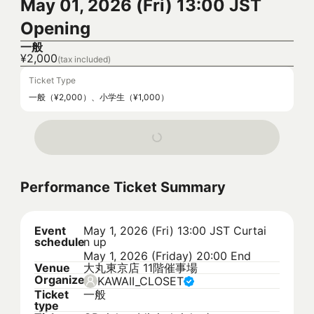
May 01, 2026 (Fri) 13:00 JST
Opening
一般
¥2,000
(tax included)
Ticket Type
一般（¥2,000）、小学生（¥1,000）
Performance Ticket Summary
Event
May 1, 2026 (Fri) 13:00 JST
Curtai
schedule
n up
May 1, 2026 (Friday) 20:00 End
Venue
大丸東京店 11階催事場
Organizer
KAWAII_CLOSET
Ticket
一般
type