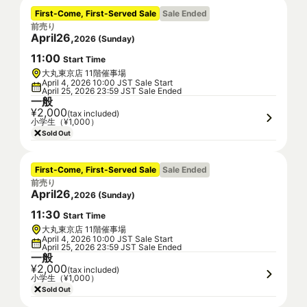
First-Come, First-Served Sale
Sale Ended
前売り
April
26
,
2026
(
Sunday
)
11
:
00
Start Time
大丸東京店 11階催事場
April 4, 2026 10:00 JST Sale Start
April 25, 2026 23:59 JST Sale Ended
一般
¥2,000
(tax included)
小学生（¥1,000）
Sold Out
First-Come, First-Served Sale
Sale Ended
前売り
April
26
,
2026
(
Sunday
)
11
:
30
Start Time
大丸東京店 11階催事場
April 4, 2026 10:00 JST Sale Start
April 25, 2026 23:59 JST Sale Ended
一般
¥2,000
(tax included)
小学生（¥1,000）
Sold Out