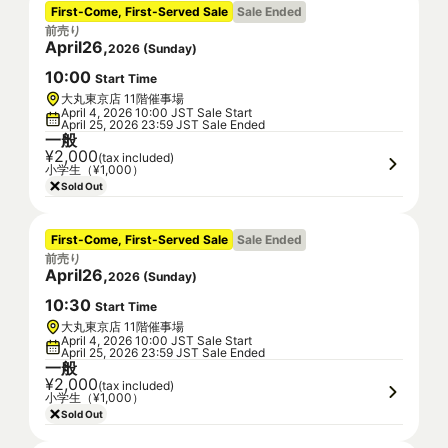
First-Come, First-Served Sale
Sale Ended
前売り
April
26
,
2026
(
Sunday
)
10
:
00
Start Time
大丸東京店 11階催事場
April 4, 2026 10:00 JST Sale Start
April 25, 2026 23:59 JST Sale Ended
一般
¥2,000
(tax included)
小学生（¥1,000）
Sold Out
First-Come, First-Served Sale
Sale Ended
前売り
April
26
,
2026
(
Sunday
)
10
:
30
Start Time
大丸東京店 11階催事場
April 4, 2026 10:00 JST Sale Start
April 25, 2026 23:59 JST Sale Ended
一般
¥2,000
(tax included)
小学生（¥1,000）
Sold Out