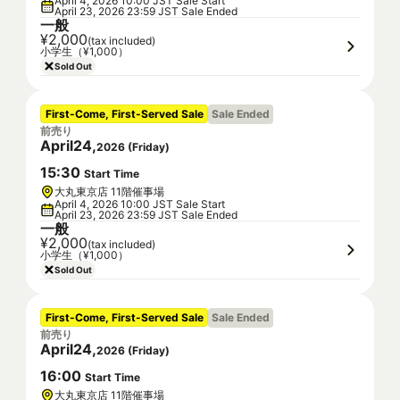
April 4, 2026 10:00 JST Sale Start
April 23, 2026 23:59 JST Sale Ended
一般
¥2,000
(tax included)
小学生（¥1,000）
Sold Out
First-Come, First-Served Sale
Sale Ended
前売り
April
24
,
2026
(
Friday
)
15
:
30
Start Time
大丸東京店 11階催事場
April 4, 2026 10:00 JST Sale Start
April 23, 2026 23:59 JST Sale Ended
一般
¥2,000
(tax included)
小学生（¥1,000）
Sold Out
First-Come, First-Served Sale
Sale Ended
前売り
April
24
,
2026
(
Friday
)
16
:
00
Start Time
大丸東京店 11階催事場