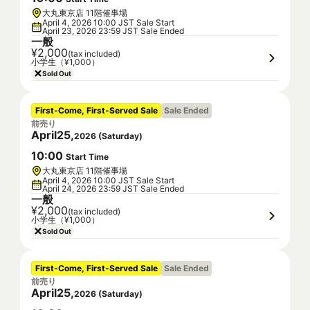
大丸東京店 11階催事場
April 4, 2026 10:00 JST Sale Start
April 23, 2026 23:59 JST Sale Ended
一般
¥2,000
(tax included)
小学生（¥1,000）
Sold Out
First-Come, First-Served Sale
Sale Ended
前売り
April
25
,
2026
(
Saturday
)
10
:
00
Start Time
大丸東京店 11階催事場
April 4, 2026 10:00 JST Sale Start
April 24, 2026 23:59 JST Sale Ended
一般
¥2,000
(tax included)
小学生（¥1,000）
Sold Out
First-Come, First-Served Sale
Sale Ended
前売り
April
25
,
2026
(
Saturday
)