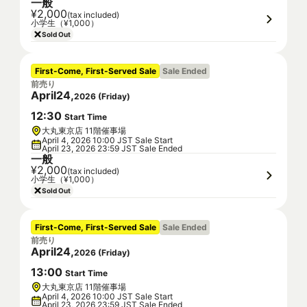
一般
¥2,000
(tax included)
小学生（¥1,000）
Sold Out
First-Come, First-Served Sale
Sale Ended
前売り
April
24
,
2026
(
Friday
)
12
:
30
Start Time
大丸東京店 11階催事場
April 4, 2026 10:00 JST Sale Start
April 23, 2026 23:59 JST Sale Ended
一般
¥2,000
(tax included)
小学生（¥1,000）
Sold Out
First-Come, First-Served Sale
Sale Ended
前売り
April
24
,
2026
(
Friday
)
13
:
00
Start Time
大丸東京店 11階催事場
April 4, 2026 10:00 JST Sale Start
April 23, 2026 23:59 JST Sale Ended