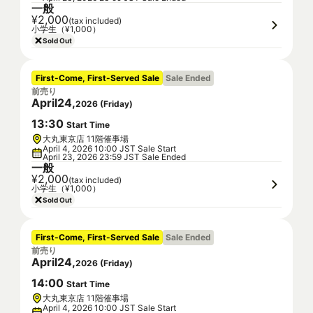
一般
¥2,000
(tax included)
小学生（¥1,000）
Sold Out
First-Come, First-Served Sale
Sale Ended
前売り
April
24
,
2026
(
Friday
)
13
:
30
Start Time
大丸東京店 11階催事場
April 4, 2026 10:00 JST Sale Start
April 23, 2026 23:59 JST Sale Ended
一般
¥2,000
(tax included)
小学生（¥1,000）
Sold Out
First-Come, First-Served Sale
Sale Ended
前売り
April
24
,
2026
(
Friday
)
14
:
00
Start Time
大丸東京店 11階催事場
April 4, 2026 10:00 JST Sale Start