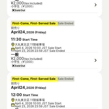
¥2,000
(tax included)
小学生（¥1,000）
Sold Out
First-Come, First-Served Sale
Sale Ended
前売り
April
24
,
2026
(
Friday
)
11
:
30
Start Time
大丸東京店 11階催事場
April 4, 2026 10:00 JST Sale Start
April 23, 2026 23:59 JST Sale Ended
一般
¥2,000
(tax included)
小学生（¥1,000）
Sold Out
First-Come, First-Served Sale
Sale Ended
前売り
April
24
,
2026
(
Friday
)
12
:
00
Start Time
大丸東京店 11階催事場
April 4, 2026 10:00 JST Sale Start
April 23, 2026 23:59 JST Sale Ended