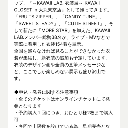
ップ、『～KAWAII LAB. 衣装展～ KAWAII 
CLOSET in 大丸東京店』として帰ってきます。
「FRUITS ZIPPER」、「CANDY TUNE」、
「SWEET STEADY」、「CUTIE STREET」、そ
して新たに「MORE STAR」を加えた、KAWAII 
LAB.メンバー総勢38名が、ライブ・MVなどで
実際に着⽤した衣装154着を展示。
全国を巡らなければ見ることができなかった衣
装が集結し、新⾐装の追加も予定しています。
衣装のデザイン画や全員の直筆メッセージな
ど、ここでしか楽しめない展示も盛り沢山で
す。
◆申込・発券に関する注意事項
・全てのチケットはオンラインチケットにて発
券となります
・予約購入１回につき、おひとり様2枚まで購入
可
・各回で上限数を設けている為、早期完売とな