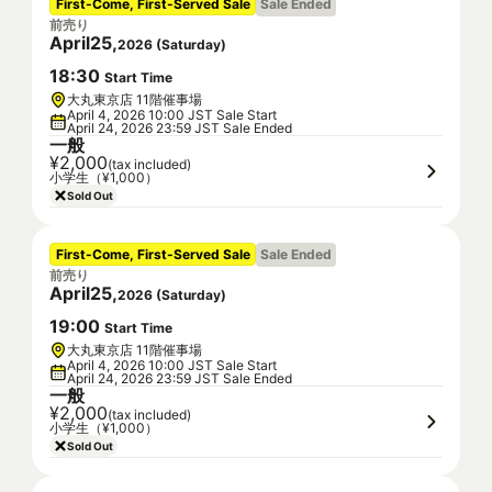
First-Come, First-Served Sale
Sale Ended
前売り
April
25
,
2026
(
Saturday
)
18
:
30
Start Time
大丸東京店 11階催事場
April 4, 2026 10:00 JST Sale Start
April 24, 2026 23:59 JST Sale Ended
一般
¥2,000
(tax included)
小学生（¥1,000）
Sold Out
First-Come, First-Served Sale
Sale Ended
前売り
April
25
,
2026
(
Saturday
)
19
:
00
Start Time
大丸東京店 11階催事場
April 4, 2026 10:00 JST Sale Start
April 24, 2026 23:59 JST Sale Ended
一般
¥2,000
(tax included)
小学生（¥1,000）
Sold Out