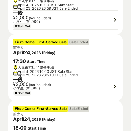
大丸東京店 11階催事場
April 4, 2026 10:00 JST Sale Start
April 23, 2026 23:59 JST Sale Ended
一般
¥2,000
(tax included)
小学生（¥1,000）
Sold Out
First-Come, First-Served Sale
Sale Ended
前売り
April
24
,
2026
(
Friday
)
17
:
30
Start Time
大丸東京店 11階催事場
April 4, 2026 10:00 JST Sale Start
April 23, 2026 23:59 JST Sale Ended
一般
¥2,000
(tax included)
小学生（¥1,000）
Sold Out
First-Come, First-Served Sale
Sale Ended
前売り
April
24
,
2026
(
Friday
)
18
:
00
Start Time