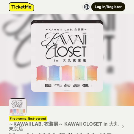
Log In/Register
First-come, first-served
～KAWAII LAB. 衣装展～ KAWAII CLOSET in 大丸
東京店