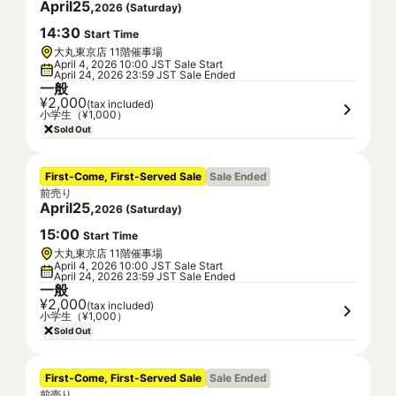
April
25
,
2026
(
Saturday
)
14
:
30
Start Time
大丸東京店 11階催事場
April 4, 2026 10:00 JST Sale Start
April 24, 2026 23:59 JST Sale Ended
一般
¥2,000
(tax included)
小学生（¥1,000）
Sold Out
First-Come, First-Served Sale
Sale Ended
前売り
April
25
,
2026
(
Saturday
)
15
:
00
Start Time
大丸東京店 11階催事場
April 4, 2026 10:00 JST Sale Start
April 24, 2026 23:59 JST Sale Ended
一般
¥2,000
(tax included)
小学生（¥1,000）
Sold Out
First-Come, First-Served Sale
Sale Ended
前売り