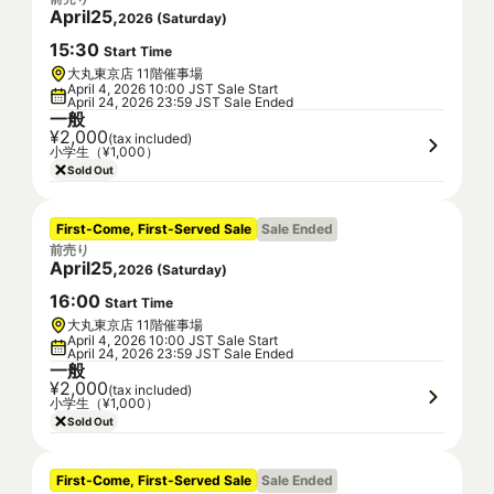
April
25
,
2026
(
Saturday
)
15
:
30
Start Time
大丸東京店 11階催事場
April 4, 2026 10:00 JST Sale Start
April 24, 2026 23:59 JST Sale Ended
一般
¥2,000
(tax included)
小学生（¥1,000）
Sold Out
First-Come, First-Served Sale
Sale Ended
前売り
April
25
,
2026
(
Saturday
)
16
:
00
Start Time
大丸東京店 11階催事場
April 4, 2026 10:00 JST Sale Start
April 24, 2026 23:59 JST Sale Ended
一般
¥2,000
(tax included)
小学生（¥1,000）
Sold Out
First-Come, First-Served Sale
Sale Ended