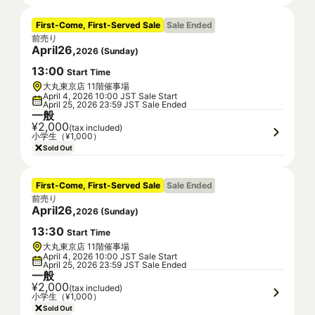
First-Come, First-Served Sale
Sale Ended
前売り
April
26
,
2026
(
Sunday
)
13
:
00
Start Time
大丸東京店 11階催事場
April 4, 2026 10:00 JST Sale Start
April 25, 2026 23:59 JST Sale Ended
一般
¥2,000
(tax included)
小学生（¥1,000）
Sold Out
First-Come, First-Served Sale
Sale Ended
前売り
April
26
,
2026
(
Sunday
)
13
:
30
Start Time
大丸東京店 11階催事場
April 4, 2026 10:00 JST Sale Start
April 25, 2026 23:59 JST Sale Ended
一般
¥2,000
(tax included)
小学生（¥1,000）
Sold Out