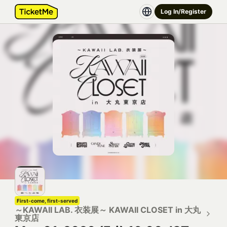
Log In/Register
First-come, first-served
～KAWAII LAB. 衣装展～ KAWAII CLOSET in 大丸
東京店