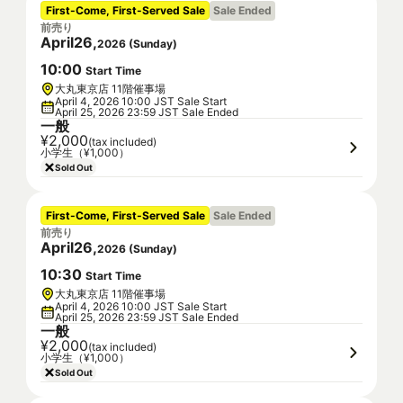
First-Come, First-Served Sale
Sale Ended
前売り
April
26
,
2026
(
Sunday
)
10
:
00
Start Time
大丸東京店 11階催事場
April 4, 2026 10:00 JST Sale Start
April 25, 2026 23:59 JST Sale Ended
一般
¥2,000
(tax included)
小学生（¥1,000）
Sold Out
First-Come, First-Served Sale
Sale Ended
前売り
April
26
,
2026
(
Sunday
)
10
:
30
Start Time
大丸東京店 11階催事場
April 4, 2026 10:00 JST Sale Start
April 25, 2026 23:59 JST Sale Ended
一般
¥2,000
(tax included)
小学生（¥1,000）
Sold Out