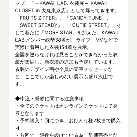
ップ、『～KAWAII LAB. 衣装展～ KAWAII 
CLOSET in 大丸東京店』として帰ってきます。
「FRUITS ZIPPER」、「CANDY TUNE」、
「SWEET STEADY」、「CUTIE STREET」、そ
して新たに「MORE STAR」を加えた、KAWAII 
LAB.メンバー総勢38名が、ライブ・MVなどで
実際に着⽤した衣装154着を展示。
全国を巡らなければ見ることができなかった衣
装が集結し、新⾐装の追加も予定しています。
衣装のデザイン画や全員の直筆メッセージな
ど、ここでしか楽しめない展示も盛り沢山で
す。
◆申込・発券に関する注意事項
・全てのチケットはオンラインチケットにて発
券となります
・予約購入１回につき、おひとり様2枚まで購入
可
・各回で上限数を設けている為、早期完売とな