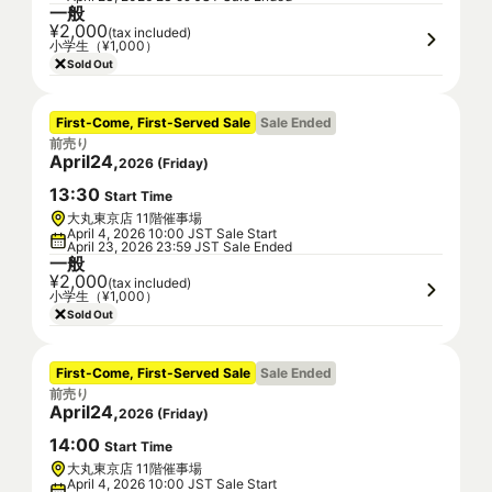
一般
¥2,000
(tax included)
小学生（¥1,000）
Sold Out
First-Come, First-Served Sale
Sale Ended
前売り
April
24
,
2026
(
Friday
)
13
:
30
Start Time
大丸東京店 11階催事場
April 4, 2026 10:00 JST Sale Start
April 23, 2026 23:59 JST Sale Ended
一般
¥2,000
(tax included)
小学生（¥1,000）
Sold Out
First-Come, First-Served Sale
Sale Ended
前売り
April
24
,
2026
(
Friday
)
14
:
00
Start Time
大丸東京店 11階催事場
April 4, 2026 10:00 JST Sale Start