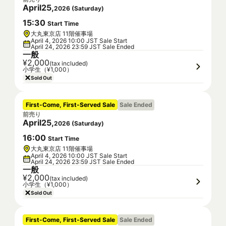
April
25
,
2026
(
Saturday
)
15
:
30
Start Time
大丸東京店 11階催事場
April 4, 2026 10:00 JST Sale Start
April 24, 2026 23:59 JST Sale Ended
一般
¥2,000
(tax included)
小学生（¥1,000）
Sold Out
First-Come, First-Served Sale
Sale Ended
前売り
April
25
,
2026
(
Saturday
)
16
:
00
Start Time
大丸東京店 11階催事場
April 4, 2026 10:00 JST Sale Start
April 24, 2026 23:59 JST Sale Ended
一般
¥2,000
(tax included)
小学生（¥1,000）
Sold Out
First-Come, First-Served Sale
Sale Ended