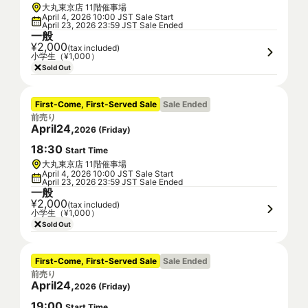
大丸東京店 11階催事場
April 4, 2026 10:00 JST Sale Start
April 23, 2026 23:59 JST Sale Ended
一般
¥2,000
(tax included)
小学生（¥1,000）
Sold Out
First-Come, First-Served Sale
Sale Ended
前売り
April
24
,
2026
(
Friday
)
18
:
30
Start Time
大丸東京店 11階催事場
April 4, 2026 10:00 JST Sale Start
April 23, 2026 23:59 JST Sale Ended
一般
¥2,000
(tax included)
小学生（¥1,000）
Sold Out
First-Come, First-Served Sale
Sale Ended
前売り
April
24
,
2026
(
Friday
)
19
:
00
Start Time