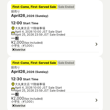
First-Come, First-Served Sale
Sale Ended
前売り
April
26
,
2026
(
Sunday
)
12
:
00
Start Time
大丸東京店 11階催事場
April 4, 2026 10:00 JST Sale Start
April 25, 2026 23:59 JST Sale Ended
一般
¥2,000
(tax included)
小学生（¥1,000）
Sold Out
First-Come, First-Served Sale
Sale Ended
前売り
April
26
,
2026
(
Sunday
)
12
:
30
Start Time
大丸東京店 11階催事場
April 4, 2026 10:00 JST Sale Start
April 25, 2026 23:59 JST Sale Ended
一般
¥2,000
(tax included)
小学生（¥1,000）
Sold Out