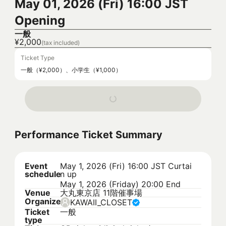
May 01, 2026 (Fri) 16:00 JST
Opening
一般
¥2,000
(tax included)
Ticket Type
一般（¥2,000）、小学生（¥1,000）
Performance Ticket Summary
Event
May 1, 2026 (Fri) 16:00 JST
Curtai
schedule
n up
May 1, 2026 (Friday) 20:00 End
Venue
大丸東京店 11階催事場
Organizer
KAWAII_CLOSET
Ticket
一般
type