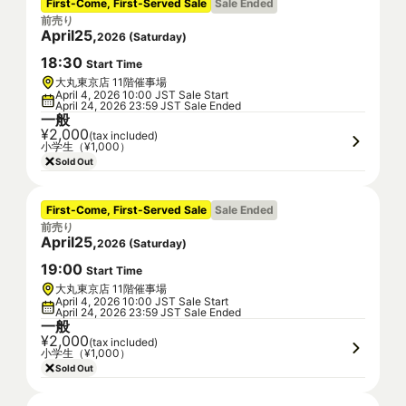
First-Come, First-Served Sale
Sale Ended
前売り
April
25
,
2026
(
Saturday
)
18
:
30
Start Time
大丸東京店 11階催事場
April 4, 2026 10:00 JST Sale Start
April 24, 2026 23:59 JST Sale Ended
一般
¥2,000
(tax included)
小学生（¥1,000）
Sold Out
First-Come, First-Served Sale
Sale Ended
前売り
April
25
,
2026
(
Saturday
)
19
:
00
Start Time
大丸東京店 11階催事場
April 4, 2026 10:00 JST Sale Start
April 24, 2026 23:59 JST Sale Ended
一般
¥2,000
(tax included)
小学生（¥1,000）
Sold Out