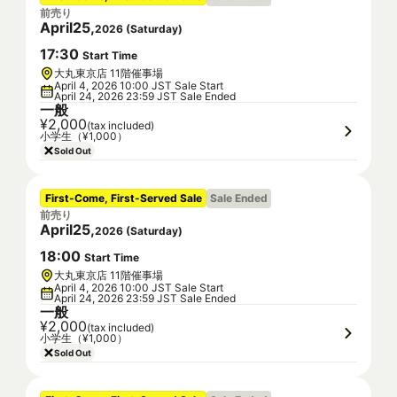
前売り
April
25
,
2026
(
Saturday
)
17
:
30
Start Time
大丸東京店 11階催事場
April 4, 2026 10:00 JST Sale Start
April 24, 2026 23:59 JST Sale Ended
一般
¥2,000
(tax included)
小学生（¥1,000）
Sold Out
First-Come, First-Served Sale
Sale Ended
前売り
April
25
,
2026
(
Saturday
)
18
:
00
Start Time
大丸東京店 11階催事場
April 4, 2026 10:00 JST Sale Start
April 24, 2026 23:59 JST Sale Ended
一般
¥2,000
(tax included)
小学生（¥1,000）
Sold Out