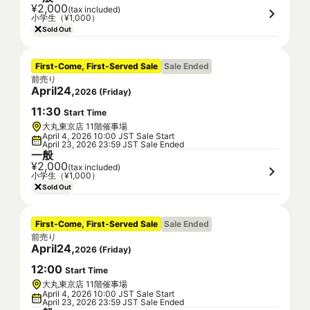
¥2,000
(tax included)
小学生（¥1,000）
Sold Out
First-Come, First-Served Sale
Sale Ended
前売り
April
24
,
2026
(
Friday
)
11
:
30
Start Time
大丸東京店 11階催事場
April 4, 2026 10:00 JST Sale Start
April 23, 2026 23:59 JST Sale Ended
一般
¥2,000
(tax included)
小学生（¥1,000）
Sold Out
First-Come, First-Served Sale
Sale Ended
前売り
April
24
,
2026
(
Friday
)
12
:
00
Start Time
大丸東京店 11階催事場
April 4, 2026 10:00 JST Sale Start
April 23, 2026 23:59 JST Sale Ended