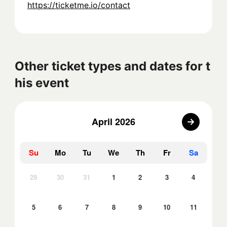
https://ticketme.io/contact
Other ticket types and dates for t
his event
April 2026
Su
Mo
Tu
We
Th
Fr
Sa
29
30
31
1
2
3
4
5
6
7
8
9
10
11