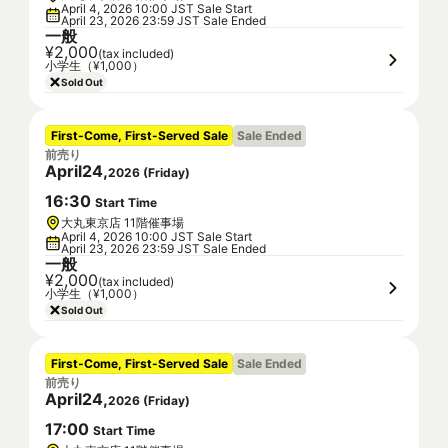
April 4, 2026 10:00 JST Sale Start
April 23, 2026 23:59 JST Sale Ended
一般
¥2,000
(tax included)
小学生（¥1,000）
Sold Out
First-Come, First-Served Sale
Sale Ended
前売り
April
24
,
2026
(
Friday
)
16
:
30
Start Time
大丸東京店 11階催事場
April 4, 2026 10:00 JST Sale Start
April 23, 2026 23:59 JST Sale Ended
一般
¥2,000
(tax included)
小学生（¥1,000）
Sold Out
First-Come, First-Served Sale
Sale Ended
前売り
April
24
,
2026
(
Friday
)
17
:
00
Start Time