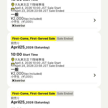
大丸東京店 11階催事場
April 4, 2026 10:00 JST Sale Start
April 23, 2026 23:59 JST Sale Ended
一般
¥2,000
(tax included)
小学生（¥1,000）
Sold Out
First-Come, First-Served Sale
Sale Ended
前売り
April
25
,
2026
(
Saturday
)
10
:
00
Start Time
大丸東京店 11階催事場
April 4, 2026 10:00 JST Sale Start
April 24, 2026 23:59 JST Sale Ended
一般
¥2,000
(tax included)
小学生（¥1,000）
Sold Out
First-Come, First-Served Sale
Sale Ended
前売り
April
25
,
2026
(
Saturday
)