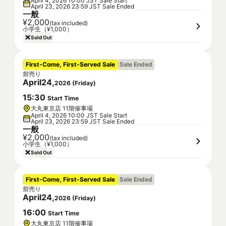
April 4, 2026 10:00 JST Sale Start
April 23, 2026 23:59 JST Sale Ended
一般
¥2,000
(tax included)
小学生（¥1,000）
Sold Out
First-Come, First-Served Sale
Sale Ended
前売り
April
24
,
2026
(
Friday
)
15
:
30
Start Time
大丸東京店 11階催事場
April 4, 2026 10:00 JST Sale Start
April 23, 2026 23:59 JST Sale Ended
一般
¥2,000
(tax included)
小学生（¥1,000）
Sold Out
First-Come, First-Served Sale
Sale Ended
前売り
April
24
,
2026
(
Friday
)
16
:
00
Start Time
大丸東京店 11階催事場