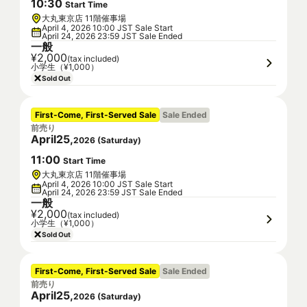
10
:
30
Start Time
大丸東京店 11階催事場
April 4, 2026 10:00 JST Sale Start
April 24, 2026 23:59 JST Sale Ended
一般
¥2,000
(tax included)
小学生（¥1,000）
Sold Out
First-Come, First-Served Sale
Sale Ended
前売り
April
25
,
2026
(
Saturday
)
11
:
00
Start Time
大丸東京店 11階催事場
April 4, 2026 10:00 JST Sale Start
April 24, 2026 23:59 JST Sale Ended
一般
¥2,000
(tax included)
小学生（¥1,000）
Sold Out
First-Come, First-Served Sale
Sale Ended
前売り
April
25
,
2026
(
Saturday
)