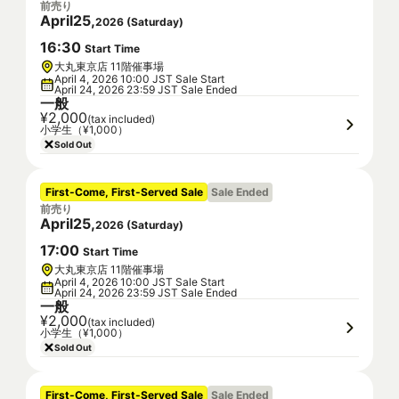
前売り
April
25
,
2026
(
Saturday
)
16
:
30
Start Time
大丸東京店 11階催事場
April 4, 2026 10:00 JST Sale Start
April 24, 2026 23:59 JST Sale Ended
一般
¥2,000
(tax included)
小学生（¥1,000）
Sold Out
First-Come, First-Served Sale
Sale Ended
前売り
April
25
,
2026
(
Saturday
)
17
:
00
Start Time
大丸東京店 11階催事場
April 4, 2026 10:00 JST Sale Start
April 24, 2026 23:59 JST Sale Ended
一般
¥2,000
(tax included)
小学生（¥1,000）
Sold Out
First-Come, First-Served Sale
Sale Ended