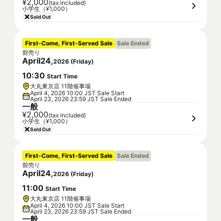
¥2,000
(tax included)
小学生（¥1,000）
Sold Out
First-Come, First-Served Sale
Sale Ended
前売り
April
24
,
2026
(
Friday
)
10
:
30
Start Time
大丸東京店 11階催事場
April 4, 2026 10:00 JST Sale Start
April 23, 2026 23:59 JST Sale Ended
一般
¥2,000
(tax included)
小学生（¥1,000）
Sold Out
First-Come, First-Served Sale
Sale Ended
前売り
April
24
,
2026
(
Friday
)
11
:
00
Start Time
大丸東京店 11階催事場
April 4, 2026 10:00 JST Sale Start
April 23, 2026 23:59 JST Sale Ended
一般