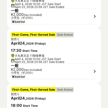
大丸東京店 11階催事場
April 4, 2026 10:00 JST Sale Start
April 23, 2026 23:59 JST Sale Ended
一般
¥2,000
(tax included)
小学生（¥1,000）
Sold Out
First-Come, First-Served Sale
Sale Ended
前売り
April
24
,
2026
(
Friday
)
17
:
30
Start Time
大丸東京店 11階催事場
April 4, 2026 10:00 JST Sale Start
April 23, 2026 23:59 JST Sale Ended
一般
¥2,000
(tax included)
小学生（¥1,000）
Sold Out
First-Come, First-Served Sale
Sale Ended
前売り
April
24
,
2026
(
Friday
)
18
:
00
Start Time