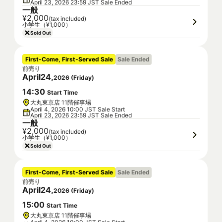
April 23, 2026 23:59 JST Sale Ended
一般
¥2,000
(tax included)
小学生（¥1,000）
Sold Out
First-Come, First-Served Sale
Sale Ended
前売り
April
24
,
2026
(
Friday
)
14
:
30
Start Time
大丸東京店 11階催事場
April 4, 2026 10:00 JST Sale Start
April 23, 2026 23:59 JST Sale Ended
一般
¥2,000
(tax included)
小学生（¥1,000）
Sold Out
First-Come, First-Served Sale
Sale Ended
前売り
April
24
,
2026
(
Friday
)
15
:
00
Start Time
大丸東京店 11階催事場