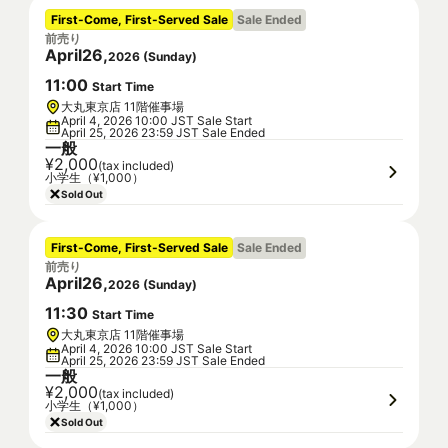
First-Come, First-Served Sale
Sale Ended
前売り
April
26
,
2026
(
Sunday
)
11
:
00
Start Time
大丸東京店 11階催事場
April 4, 2026 10:00 JST Sale Start
April 25, 2026 23:59 JST Sale Ended
一般
¥2,000
(tax included)
小学生（¥1,000）
Sold Out
First-Come, First-Served Sale
Sale Ended
前売り
April
26
,
2026
(
Sunday
)
11
:
30
Start Time
大丸東京店 11階催事場
April 4, 2026 10:00 JST Sale Start
April 25, 2026 23:59 JST Sale Ended
一般
¥2,000
(tax included)
小学生（¥1,000）
Sold Out