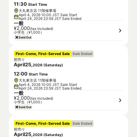
11
:
30
Start Time
大丸東京店 11階催事場
April 4, 2026 10:00 JST Sale Start
April 24, 2026 23:59 JST Sale Ended
一般
¥2,000
(tax included)
小学生（¥1,000）
Sold Out
First-Come, First-Served Sale
Sale Ended
前売り
April
25
,
2026
(
Saturday
)
12
:
00
Start Time
大丸東京店 11階催事場
April 4, 2026 10:00 JST Sale Start
April 24, 2026 23:59 JST Sale Ended
一般
¥2,000
(tax included)
小学生（¥1,000）
Sold Out
First-Come, First-Served Sale
Sale Ended
前売り
April
25
,
2026
(
Saturday
)