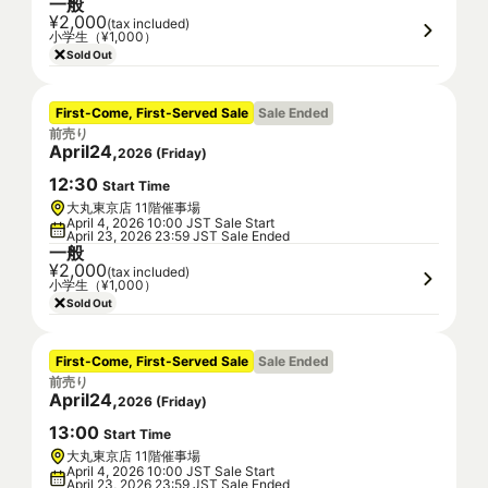
一般
¥2,000
(tax included)
小学生（¥1,000）
Sold Out
First-Come, First-Served Sale
Sale Ended
前売り
April
24
,
2026
(
Friday
)
12
:
30
Start Time
大丸東京店 11階催事場
April 4, 2026 10:00 JST Sale Start
April 23, 2026 23:59 JST Sale Ended
一般
¥2,000
(tax included)
小学生（¥1,000）
Sold Out
First-Come, First-Served Sale
Sale Ended
前売り
April
24
,
2026
(
Friday
)
13
:
00
Start Time
大丸東京店 11階催事場
April 4, 2026 10:00 JST Sale Start
April 23, 2026 23:59 JST Sale Ended