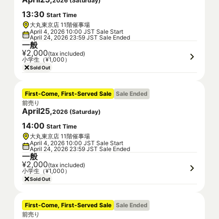
2026
(
Saturday
)
13
:
30
Start Time
大丸東京店 11階催事場
April 4, 2026 10:00 JST Sale Start
April 24, 2026 23:59 JST Sale Ended
一般
¥2,000
(tax included)
小学生（¥1,000）
Sold Out
First-Come, First-Served Sale
Sale Ended
前売り
April
25
,
2026
(
Saturday
)
14
:
00
Start Time
大丸東京店 11階催事場
April 4, 2026 10:00 JST Sale Start
April 24, 2026 23:59 JST Sale Ended
一般
¥2,000
(tax included)
小学生（¥1,000）
Sold Out
First-Come, First-Served Sale
Sale Ended
前売り