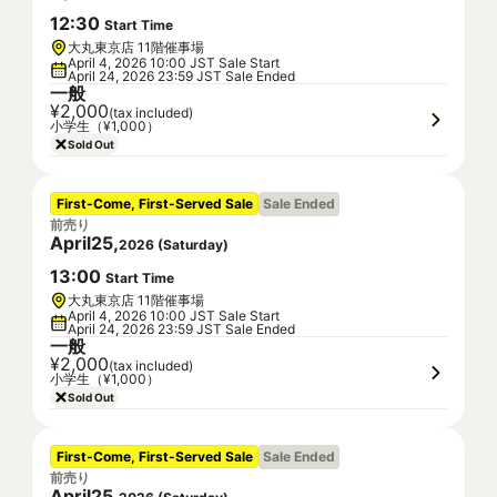
12
:
30
Start Time
大丸東京店 11階催事場
April 4, 2026 10:00 JST Sale Start
April 24, 2026 23:59 JST Sale Ended
一般
¥2,000
(tax included)
小学生（¥1,000）
Sold Out
First-Come, First-Served Sale
Sale Ended
前売り
April
25
,
2026
(
Saturday
)
13
:
00
Start Time
大丸東京店 11階催事場
April 4, 2026 10:00 JST Sale Start
April 24, 2026 23:59 JST Sale Ended
一般
¥2,000
(tax included)
小学生（¥1,000）
Sold Out
First-Come, First-Served Sale
Sale Ended
前売り
April
25
,