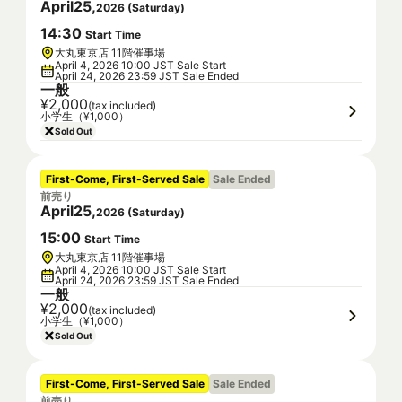
April
25
,
2026
(
Saturday
)
14
:
30
Start Time
大丸東京店 11階催事場
April 4, 2026 10:00 JST Sale Start
April 24, 2026 23:59 JST Sale Ended
一般
¥2,000
(tax included)
小学生（¥1,000）
Sold Out
First-Come, First-Served Sale
Sale Ended
前売り
April
25
,
2026
(
Saturday
)
15
:
00
Start Time
大丸東京店 11階催事場
April 4, 2026 10:00 JST Sale Start
April 24, 2026 23:59 JST Sale Ended
一般
¥2,000
(tax included)
小学生（¥1,000）
Sold Out
First-Come, First-Served Sale
Sale Ended
前売り