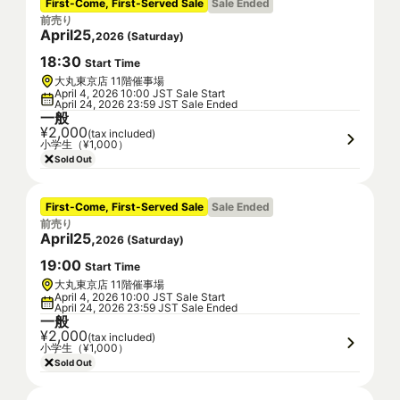
First-Come, First-Served Sale
Sale Ended
前売り
April
25
,
2026
(
Saturday
)
18
:
30
Start Time
大丸東京店 11階催事場
April 4, 2026 10:00 JST Sale Start
April 24, 2026 23:59 JST Sale Ended
一般
¥2,000
(tax included)
小学生（¥1,000）
Sold Out
First-Come, First-Served Sale
Sale Ended
前売り
April
25
,
2026
(
Saturday
)
19
:
00
Start Time
大丸東京店 11階催事場
April 4, 2026 10:00 JST Sale Start
April 24, 2026 23:59 JST Sale Ended
一般
¥2,000
(tax included)
小学生（¥1,000）
Sold Out