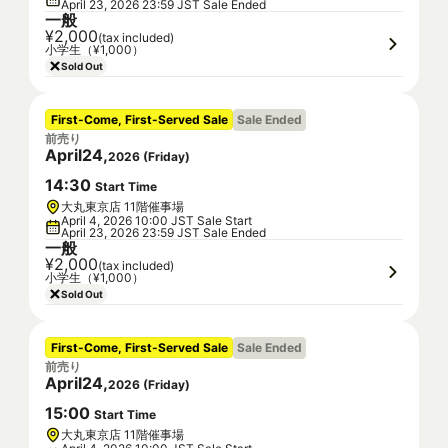
April 23, 2026 23:59 JST Sale Ended
一般
¥2,000
(tax included)
小学生（¥1,000）
Sold Out
First-Come, First-Served Sale
Sale Ended
前売り
April
24
,
2026
(
Friday
)
14
:
30
Start Time
大丸東京店 11階催事場
April 4, 2026 10:00 JST Sale Start
April 23, 2026 23:59 JST Sale Ended
一般
¥2,000
(tax included)
小学生（¥1,000）
Sold Out
First-Come, First-Served Sale
Sale Ended
前売り
April
24
,
2026
(
Friday
)
15
:
00
Start Time
大丸東京店 11階催事場