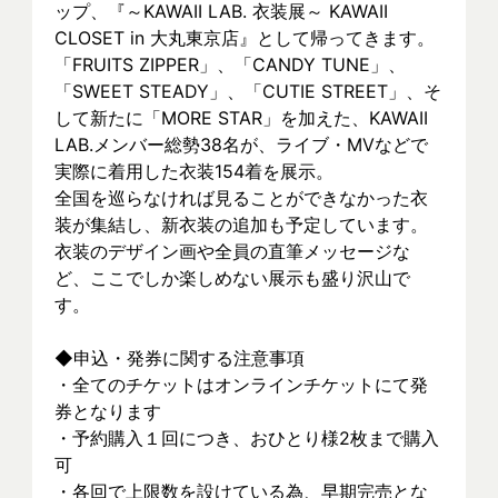
ップ、『～KAWAII LAB. 衣装展～ KAWAII 
CLOSET in 大丸東京店』として帰ってきます。
「FRUITS ZIPPER」、「CANDY TUNE」、
「SWEET STEADY」、「CUTIE STREET」、そ
して新たに「MORE STAR」を加えた、KAWAII 
LAB.メンバー総勢38名が、ライブ・MVなどで
実際に着⽤した衣装154着を展示。
全国を巡らなければ見ることができなかった衣
装が集結し、新⾐装の追加も予定しています。
衣装のデザイン画や全員の直筆メッセージな
ど、ここでしか楽しめない展示も盛り沢山で
す。
◆申込・発券に関する注意事項
・全てのチケットはオンラインチケットにて発
券となります
・予約購入１回につき、おひとり様2枚まで購入
可
・各回で上限数を設けている為、早期完売とな