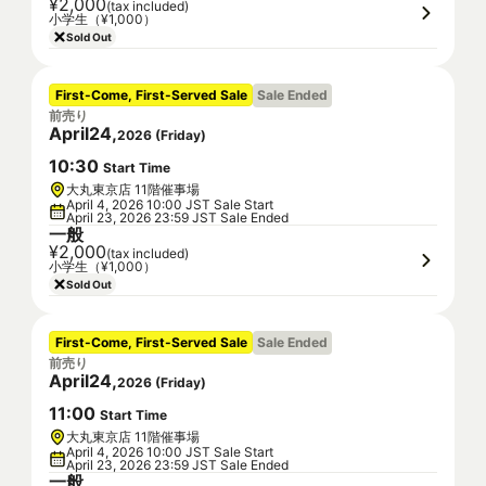
¥2,000
(tax included)
小学生（¥1,000）
Sold Out
First-Come, First-Served Sale
Sale Ended
前売り
April
24
,
2026
(
Friday
)
10
:
30
Start Time
大丸東京店 11階催事場
April 4, 2026 10:00 JST Sale Start
April 23, 2026 23:59 JST Sale Ended
一般
¥2,000
(tax included)
小学生（¥1,000）
Sold Out
First-Come, First-Served Sale
Sale Ended
前売り
April
24
,
2026
(
Friday
)
11
:
00
Start Time
大丸東京店 11階催事場
April 4, 2026 10:00 JST Sale Start
April 23, 2026 23:59 JST Sale Ended
一般