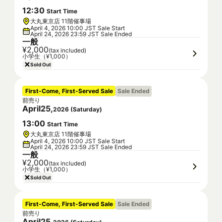
12
:
30
Start Time
大丸東京店 11階催事場
April 4, 2026 10:00 JST Sale Start
April 24, 2026 23:59 JST Sale Ended
一般
¥2,000
(tax included)
小学生（¥1,000）
Sold Out
First-Come, First-Served Sale
Sale Ended
前売り
April
25
,
2026
(
Saturday
)
13
:
00
Start Time
大丸東京店 11階催事場
April 4, 2026 10:00 JST Sale Start
April 24, 2026 23:59 JST Sale Ended
一般
¥2,000
(tax included)
小学生（¥1,000）
Sold Out
First-Come, First-Served Sale
Sale Ended
前売り
April
25
,