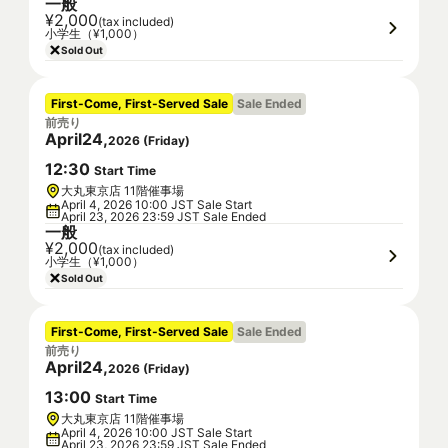
一般
¥2,000
(tax included)
小学生（¥1,000）
Sold Out
First-Come, First-Served Sale
Sale Ended
前売り
April
24
,
2026
(
Friday
)
12
:
30
Start Time
大丸東京店 11階催事場
April 4, 2026 10:00 JST Sale Start
April 23, 2026 23:59 JST Sale Ended
一般
¥2,000
(tax included)
小学生（¥1,000）
Sold Out
First-Come, First-Served Sale
Sale Ended
前売り
April
24
,
2026
(
Friday
)
13
:
00
Start Time
大丸東京店 11階催事場
April 4, 2026 10:00 JST Sale Start
April 23, 2026 23:59 JST Sale Ended