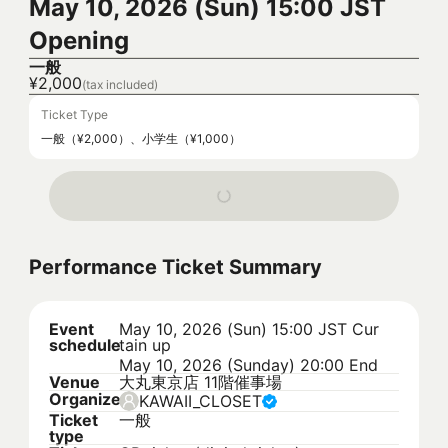
May 10, 2026 (Sun) 15:00 JST
Opening
一般
¥2,000
(tax included)
Ticket Type
一般（¥2,000）、小学生（¥1,000）
Performance Ticket Summary
Event
May 10, 2026 (Sun) 15:00 JST
Cur
schedule
tain up
May 10, 2026 (Sunday) 20:00 End
Venue
大丸東京店 11階催事場
Organizer
KAWAII_CLOSET
Ticket
一般
type