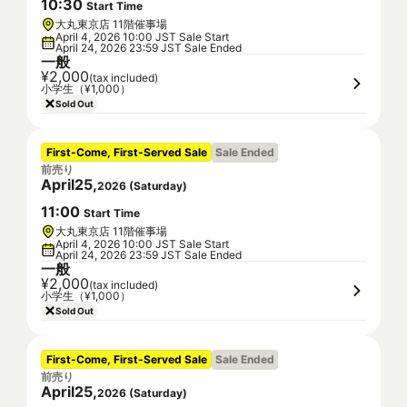
10
:
30
Start Time
大丸東京店 11階催事場
April 4, 2026 10:00 JST Sale Start
April 24, 2026 23:59 JST Sale Ended
一般
¥2,000
(tax included)
小学生（¥1,000）
Sold Out
First-Come, First-Served Sale
Sale Ended
前売り
April
25
,
2026
(
Saturday
)
11
:
00
Start Time
大丸東京店 11階催事場
April 4, 2026 10:00 JST Sale Start
April 24, 2026 23:59 JST Sale Ended
一般
¥2,000
(tax included)
小学生（¥1,000）
Sold Out
First-Come, First-Served Sale
Sale Ended
前売り
April
25
,
2026
(
Saturday
)