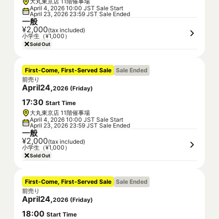
大丸東京店 11階催事場
April 4, 2026 10:00 JST Sale Start
April 23, 2026 23:59 JST Sale Ended
一般
¥2,000
(tax included)
小学生（¥1,000）
Sold Out
First-Come, First-Served Sale
Sale Ended
前売り
April
24
,
2026
(
Friday
)
17
:
30
Start Time
大丸東京店 11階催事場
April 4, 2026 10:00 JST Sale Start
April 23, 2026 23:59 JST Sale Ended
一般
¥2,000
(tax included)
小学生（¥1,000）
Sold Out
First-Come, First-Served Sale
Sale Ended
前売り
April
24
,
2026
(
Friday
)
18
:
00
Start Time