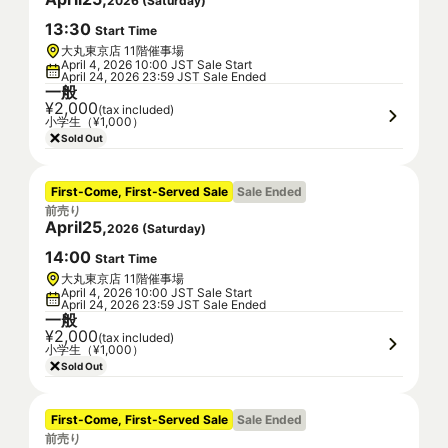
2026
(
Saturday
)
13
:
30
Start Time
大丸東京店 11階催事場
April 4, 2026 10:00 JST Sale Start
April 24, 2026 23:59 JST Sale Ended
一般
¥2,000
(tax included)
小学生（¥1,000）
Sold Out
First-Come, First-Served Sale
Sale Ended
前売り
April
25
,
2026
(
Saturday
)
14
:
00
Start Time
大丸東京店 11階催事場
April 4, 2026 10:00 JST Sale Start
April 24, 2026 23:59 JST Sale Ended
一般
¥2,000
(tax included)
小学生（¥1,000）
Sold Out
First-Come, First-Served Sale
Sale Ended
前売り