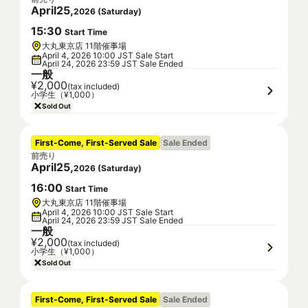
April
25
,
2026
(
Saturday
)
15
:
30
Start Time
大丸東京店 11階催事場
April 4, 2026 10:00 JST Sale Start
April 24, 2026 23:59 JST Sale Ended
一般
¥2,000
(tax included)
小学生（¥1,000）
Sold Out
First-Come, First-Served Sale
Sale Ended
前売り
April
25
,
2026
(
Saturday
)
16
:
00
Start Time
大丸東京店 11階催事場
April 4, 2026 10:00 JST Sale Start
April 24, 2026 23:59 JST Sale Ended
一般
¥2,000
(tax included)
小学生（¥1,000）
Sold Out
First-Come, First-Served Sale
Sale Ended