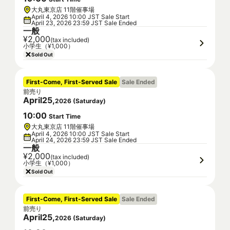
大丸東京店 11階催事場
April 4, 2026 10:00 JST Sale Start
April 23, 2026 23:59 JST Sale Ended
一般
¥2,000
(tax included)
小学生（¥1,000）
Sold Out
First-Come, First-Served Sale
Sale Ended
前売り
April
25
,
2026
(
Saturday
)
10
:
00
Start Time
大丸東京店 11階催事場
April 4, 2026 10:00 JST Sale Start
April 24, 2026 23:59 JST Sale Ended
一般
¥2,000
(tax included)
小学生（¥1,000）
Sold Out
First-Come, First-Served Sale
Sale Ended
前売り
April
25
,
2026
(
Saturday
)