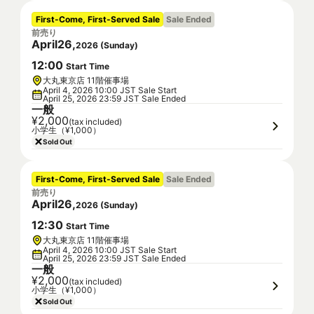
First-Come, First-Served Sale
Sale Ended
前売り
April
26
,
2026
(
Sunday
)
12
:
00
Start Time
大丸東京店 11階催事場
April 4, 2026 10:00 JST Sale Start
April 25, 2026 23:59 JST Sale Ended
一般
¥2,000
(tax included)
小学生（¥1,000）
Sold Out
First-Come, First-Served Sale
Sale Ended
前売り
April
26
,
2026
(
Sunday
)
12
:
30
Start Time
大丸東京店 11階催事場
April 4, 2026 10:00 JST Sale Start
April 25, 2026 23:59 JST Sale Ended
一般
¥2,000
(tax included)
小学生（¥1,000）
Sold Out