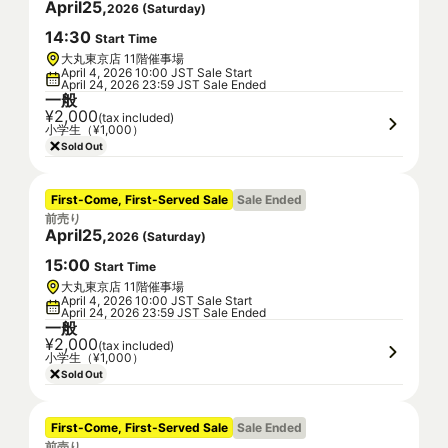
April
25
,
2026
(
Saturday
)
14
:
30
Start Time
大丸東京店 11階催事場
April 4, 2026 10:00 JST Sale Start
April 24, 2026 23:59 JST Sale Ended
一般
¥2,000
(tax included)
小学生（¥1,000）
Sold Out
First-Come, First-Served Sale
Sale Ended
前売り
April
25
,
2026
(
Saturday
)
15
:
00
Start Time
大丸東京店 11階催事場
April 4, 2026 10:00 JST Sale Start
April 24, 2026 23:59 JST Sale Ended
一般
¥2,000
(tax included)
小学生（¥1,000）
Sold Out
First-Come, First-Served Sale
Sale Ended
前売り