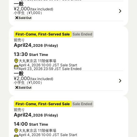
一般
¥2,000
(tax included)
小学生（¥1,000）
Sold Out
First-Come, First-Served Sale
Sale Ended
前売り
April
24
,
2026
(
Friday
)
13
:
30
Start Time
大丸東京店 11階催事場
April 4, 2026 10:00 JST Sale Start
April 23, 2026 23:59 JST Sale Ended
一般
¥2,000
(tax included)
小学生（¥1,000）
Sold Out
First-Come, First-Served Sale
Sale Ended
前売り
April
24
,
2026
(
Friday
)
14
:
00
Start Time
大丸東京店 11階催事場
April 4, 2026 10:00 JST Sale Start