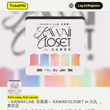
Log In/Register
First-come, first-served
～KAWAII LAB. 衣装展～ KAWAII CLOSET in 大丸
東京店