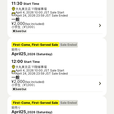
11
:
30
Start Time
大丸東京店 11階催事場
April 4, 2026 10:00 JST Sale Start
April 24, 2026 23:59 JST Sale Ended
一般
¥2,000
(tax included)
小学生（¥1,000）
Sold Out
First-Come, First-Served Sale
Sale Ended
前売り
April
25
,
2026
(
Saturday
)
12
:
00
Start Time
大丸東京店 11階催事場
April 4, 2026 10:00 JST Sale Start
April 24, 2026 23:59 JST Sale Ended
一般
¥2,000
(tax included)
小学生（¥1,000）
Sold Out
First-Come, First-Served Sale
Sale Ended
前売り
April
25
,
2026
(
Saturday
)