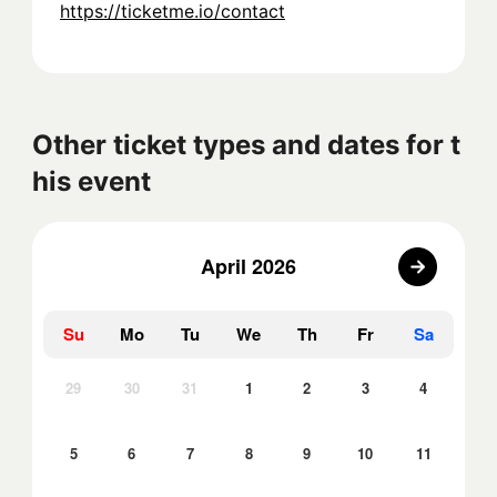
https://ticketme.io/contact
Other ticket types and dates for t
his event
April 2026
Su
Mo
Tu
We
Th
Fr
Sa
29
30
31
1
2
3
4
5
6
7
8
9
10
11