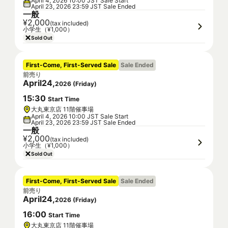
April 4, 2026 10:00 JST Sale Start
April 23, 2026 23:59 JST Sale Ended
一般
¥2,000
(tax included)
小学生（¥1,000）
Sold Out
First-Come, First-Served Sale
Sale Ended
前売り
April
24
,
2026
(
Friday
)
15
:
30
Start Time
大丸東京店 11階催事場
April 4, 2026 10:00 JST Sale Start
April 23, 2026 23:59 JST Sale Ended
一般
¥2,000
(tax included)
小学生（¥1,000）
Sold Out
First-Come, First-Served Sale
Sale Ended
前売り
April
24
,
2026
(
Friday
)
16
:
00
Start Time
大丸東京店 11階催事場