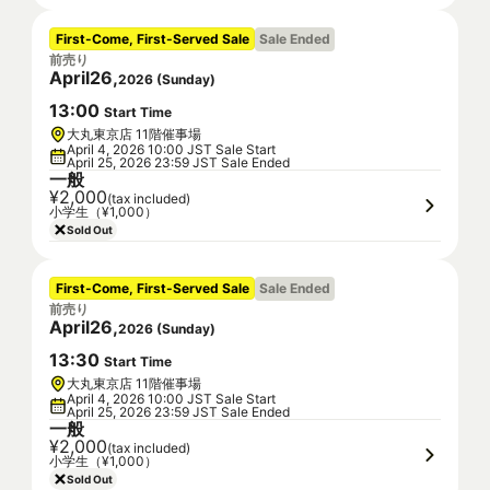
First-Come, First-Served Sale
Sale Ended
前売り
April
26
,
2026
(
Sunday
)
13
:
00
Start Time
大丸東京店 11階催事場
April 4, 2026 10:00 JST Sale Start
April 25, 2026 23:59 JST Sale Ended
一般
¥2,000
(tax included)
小学生（¥1,000）
Sold Out
First-Come, First-Served Sale
Sale Ended
前売り
April
26
,
2026
(
Sunday
)
13
:
30
Start Time
大丸東京店 11階催事場
April 4, 2026 10:00 JST Sale Start
April 25, 2026 23:59 JST Sale Ended
一般
¥2,000
(tax included)
小学生（¥1,000）
Sold Out