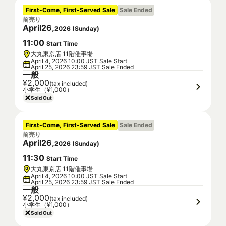
First-Come, First-Served Sale
Sale Ended
前売り
April
26
,
2026
(
Sunday
)
11
:
00
Start Time
大丸東京店 11階催事場
April 4, 2026 10:00 JST Sale Start
April 25, 2026 23:59 JST Sale Ended
一般
¥2,000
(tax included)
小学生（¥1,000）
Sold Out
First-Come, First-Served Sale
Sale Ended
前売り
April
26
,
2026
(
Sunday
)
11
:
30
Start Time
大丸東京店 11階催事場
April 4, 2026 10:00 JST Sale Start
April 25, 2026 23:59 JST Sale Ended
一般
¥2,000
(tax included)
小学生（¥1,000）
Sold Out