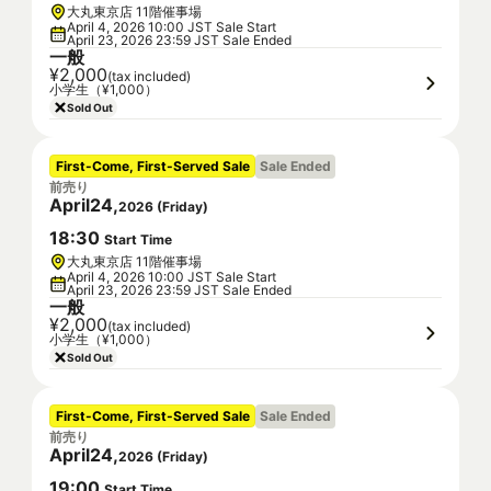
大丸東京店 11階催事場
April 4, 2026 10:00 JST Sale Start
April 23, 2026 23:59 JST Sale Ended
一般
¥2,000
(tax included)
小学生（¥1,000）
Sold Out
First-Come, First-Served Sale
Sale Ended
前売り
April
24
,
2026
(
Friday
)
18
:
30
Start Time
大丸東京店 11階催事場
April 4, 2026 10:00 JST Sale Start
April 23, 2026 23:59 JST Sale Ended
一般
¥2,000
(tax included)
小学生（¥1,000）
Sold Out
First-Come, First-Served Sale
Sale Ended
前売り
April
24
,
2026
(
Friday
)
19
:
00
Start Time