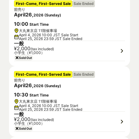
First-Come, First-Served Sale
Sale Ended
前売り
April
26
,
2026
(
Sunday
)
10
:
00
Start Time
大丸東京店 11階催事場
April 4, 2026 10:00 JST Sale Start
April 25, 2026 23:59 JST Sale Ended
一般
¥2,000
(tax included)
小学生（¥1,000）
Sold Out
First-Come, First-Served Sale
Sale Ended
前売り
April
26
,
2026
(
Sunday
)
10
:
30
Start Time
大丸東京店 11階催事場
April 4, 2026 10:00 JST Sale Start
April 25, 2026 23:59 JST Sale Ended
一般
¥2,000
(tax included)
小学生（¥1,000）
Sold Out