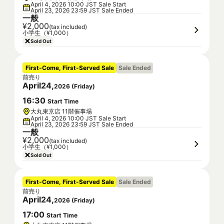
April 4, 2026 10:00 JST Sale Start
April 23, 2026 23:59 JST Sale Ended
一般
¥2,000
(tax included)
小学生（¥1,000）
Sold Out
First-Come, First-Served Sale
Sale Ended
前売り
April
24
,
2026
(
Friday
)
16
:
30
Start Time
大丸東京店 11階催事場
April 4, 2026 10:00 JST Sale Start
April 23, 2026 23:59 JST Sale Ended
一般
¥2,000
(tax included)
小学生（¥1,000）
Sold Out
First-Come, First-Served Sale
Sale Ended
前売り
April
24
,
2026
(
Friday
)
17
:
00
Start Time