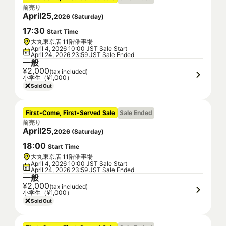
前売り
April
25
,
2026
(
Saturday
)
17
:
30
Start Time
大丸東京店 11階催事場
April 4, 2026 10:00 JST Sale Start
April 24, 2026 23:59 JST Sale Ended
一般
¥2,000
(tax included)
小学生（¥1,000）
Sold Out
First-Come, First-Served Sale
Sale Ended
前売り
April
25
,
2026
(
Saturday
)
18
:
00
Start Time
大丸東京店 11階催事場
April 4, 2026 10:00 JST Sale Start
April 24, 2026 23:59 JST Sale Ended
一般
¥2,000
(tax included)
小学生（¥1,000）
Sold Out