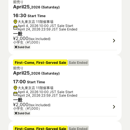
前売り
April
25
,
2026
(
Saturday
)
16
:
30
Start Time
大丸東京店 11階催事場
April 4, 2026 10:00 JST Sale Start
April 24, 2026 23:59 JST Sale Ended
一般
¥2,000
(tax included)
小学生（¥1,000）
Sold Out
First-Come, First-Served Sale
Sale Ended
前売り
April
25
,
2026
(
Saturday
)
17
:
00
Start Time
大丸東京店 11階催事場
April 4, 2026 10:00 JST Sale Start
April 24, 2026 23:59 JST Sale Ended
一般
¥2,000
(tax included)
小学生（¥1,000）
Sold Out
First-Come, First-Served Sale
Sale Ended