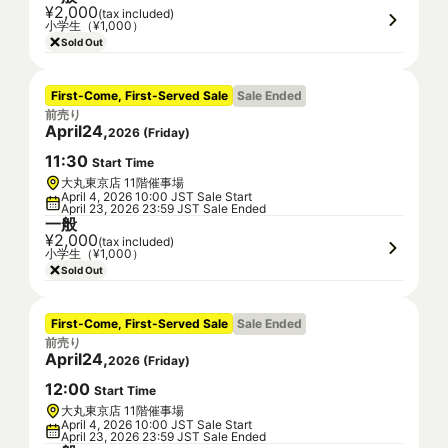
¥2,000
(tax included)
小学生（¥1,000）
Sold Out
First-Come, First-Served Sale
Sale Ended
前売り
April
24
,
2026
(
Friday
)
11
:
30
Start Time
大丸東京店 11階催事場
April 4, 2026 10:00 JST Sale Start
April 23, 2026 23:59 JST Sale Ended
一般
¥2,000
(tax included)
小学生（¥1,000）
Sold Out
First-Come, First-Served Sale
Sale Ended
前売り
April
24
,
2026
(
Friday
)
12
:
00
Start Time
大丸東京店 11階催事場
April 4, 2026 10:00 JST Sale Start
April 23, 2026 23:59 JST Sale Ended