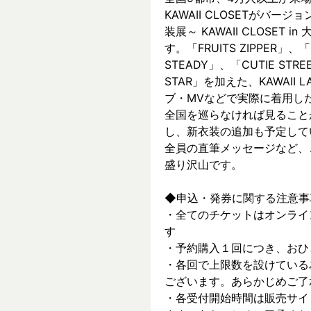
KAWAII CLOSETがバージョ
装展～ KAWAII CLOSET
す。「FRUITS ZIPPER」、「
STEADY」、「CUTIE ST
STAR」を加えた、KAWAII
ブ・MVなどで実際に着⽤した
全国を巡らなければ見ること
し、新⾐装の追加も予定して
全員の直筆メッセージなど、
盛り沢山です。
◆申込・発券に関する注意事
・全てのチケットはオンライ
す
・予約購入１回につき、おひ
・各回で上限数を設けている
ございます。あらかじめご了
・各受付開始時間は販売サイ