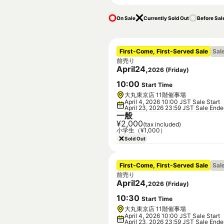
On Sale
Currently Sold Out
Before Sal
First-Come, First-Served Sale
Sal
前売り
April
24
,
2026
(
Friday
)
10
:
00
Start Time
大丸東京店 11階催事場
April 4, 2026 10:00 JST Sale Start
April 23, 2026 23:59 JST Sale End
一般
¥2,000
(tax included)
小学生（¥1,000）
Sold Out
First-Come, First-Served Sale
Sal
前売り
April
24
,
2026
(
Friday
)
10
:
30
Start Time
大丸東京店 11階催事場
April 4, 2026 10:00 JST Sale Start
April 23, 2026 23:59 JST Sale End