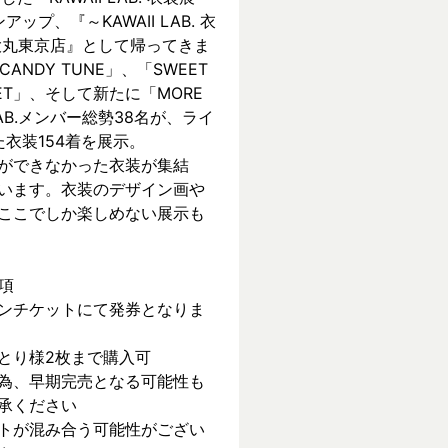
ンアップ、『～KAWAII LAB. 衣
 in 大丸東京店』として帰ってきま
CANDY TUNE」、「SWEET 
REET」、そして新たに「MORE 
 LAB.メンバー総勢38名が、ライ
衣装154着を展示。
ができなかった衣装が集結
います。衣装のデザイン画や
ここでしか楽しめない展示も
項
ンチケットにて発券となりま
とり様2枚まで購入可
為、早期完売となる可能性も
承ください
トが混み合う可能性がござい