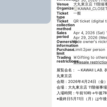
Apr 30, 2026 (Thu
Venue
大丸東京店 11階催
Organizer
KAWAII_CLOSE
Ticket
一般
type
Ticket
QR ticket (digital t
collection
method
Sales
Apr 4, 2026 (Sat)
period
Apr 29, 2026 (We
Ownership
Hide owner's nic
information
Purchase
Limit:2per person
limit
Trading
🚨
Gifting to other
restrictions
🚨
Resale restricti
展覧会名： ～KAWAII LAB. 衣
丸東京店
会期：2026年4月24日（金
会場：大丸東京店 11階催事場
入場時間：午前10時→午後7
※最終日5月11日（月）は午