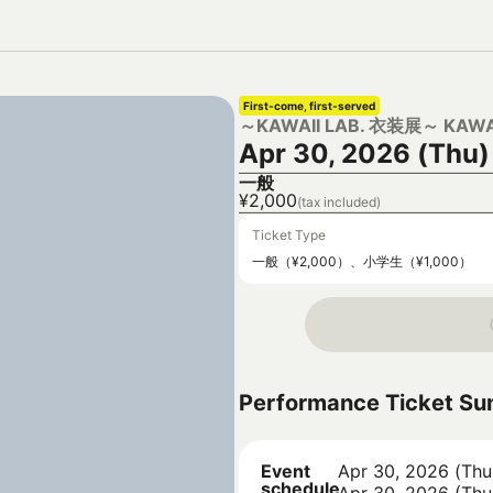
First-come, first-served
～KAWAII LAB. 衣装展～ KAWA
Apr 30, 2026 (Thu)
一般
¥2,000
(tax included)
Ticket Type
一般（¥2,000）、小学生（¥1,000）
Performance Ticket S
Event
Apr 30, 2026 (Thu
schedule