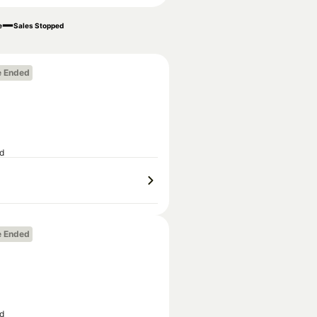
e
Sales Stopped
e Ended
ed
e Ended
ed