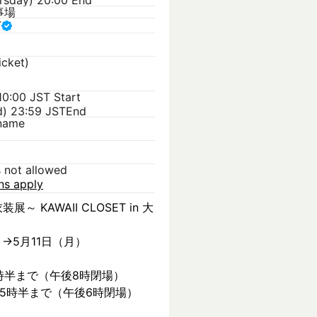
rsday) 20:00 End
事場
T
icket)
 10:00 JST
Start
d) 23:59 JST
End
kname
s not allowed
ons apply
装展～ KAWAII CLOSET in 大
）→5月11日（月）
時半まで（午後8時閉場）
後5時半まで（午後6時閉場）