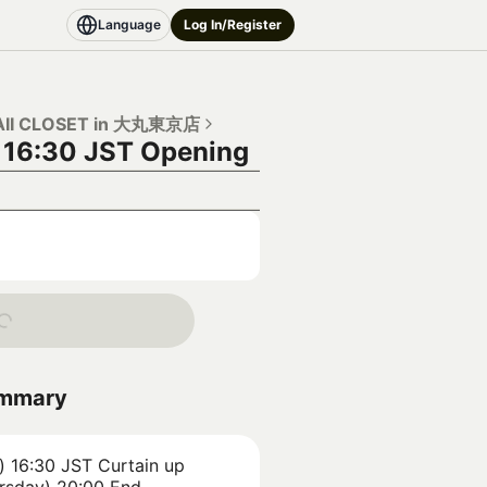
Language
Log In/Register
II CLOSET in 大丸東京店
 16:30 JST
Opening
ummary
) 16:30 JST
Curtain up