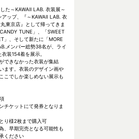
KAWAII LAB. 衣装展～ 
ンアップ、『～KAWAII LAB. 衣
 in 大丸東京店』として帰ってきま
CANDY TUNE」、「SWEET 
REET」、そして新たに「MORE 
 LAB.メンバー総勢38名が、ライ
衣装154着を展示。
ができなかった衣装が集結
います。衣装のデザイン画や
ここでしか楽しめない展示も
項
ンチケットにて発券となりま
とり様2枚まで購入可
為、早期完売となる可能性も
承ください