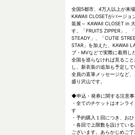
全国5都市、4万⼈以上が来場した～
KAWAII CLOSETがバージョ
装展～ KAWAII CLOSET
す。「FRUITS ZIPPER」、「
STEADY」、「CUTIE ST
STAR」を加えた、KAWAII
ブ・MVなどで実際に着⽤した
全国を巡らなければ見ること
し、新⾐装の追加も予定して
全員の直筆メッセージなど、
盛り沢山です。
◆申込・発券に関する注意事
・全てのチケットはオンライ
す
・予約購入１回につき、おひ
・各回で上限数を設けている
ございます。あらかじめご了