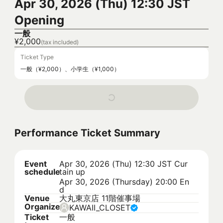
Apr 30, 2026 (Thu) 12:30 JST
Opening
一般
¥2,000
(tax included)
Ticket Type
一般（¥2,000）、小学生（¥1,000）
Performance Ticket Summary
Event
Apr 30, 2026 (Thu) 12:30 JST
Cur
schedule
tain up
Apr 30, 2026 (Thursday) 20:00 En
d
Venue
大丸東京店 11階催事場
Organizer
KAWAII_CLOSET
Ticket
一般