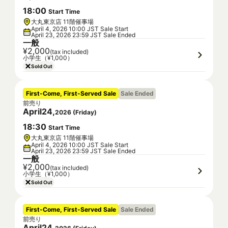
18
:
00
Start Time
大丸東京店 11階催事場
April 4, 2026 10:00 JST Sale Start
April 23, 2026 23:59 JST Sale Ended
一般
¥2,000
(tax included)
小学生（¥1,000）
Sold Out
First-Come, First-Served Sale
Sale Ended
前売り
April
24
,
2026
(
Friday
)
18
:
30
Start Time
大丸東京店 11階催事場
April 4, 2026 10:00 JST Sale Start
April 23, 2026 23:59 JST Sale Ended
一般
¥2,000
(tax included)
小学生（¥1,000）
Sold Out
First-Come, First-Served Sale
Sale Ended
前売り
April
24
,