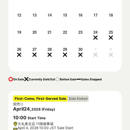
12
13
14
15
16
17
18
19
20
21
22
23
24
25
26
27
28
29
30
1
2
On Sale
Currently Sold Out
Before Sale
Sales Stopped
First-Come, First-Served Sale
Sale Ended
前売り
April
24
,
2026
(
Friday
)
10
:
00
Start Time
大丸東京店 11階催事場
April 4, 2026 10:00 JST Sale Start