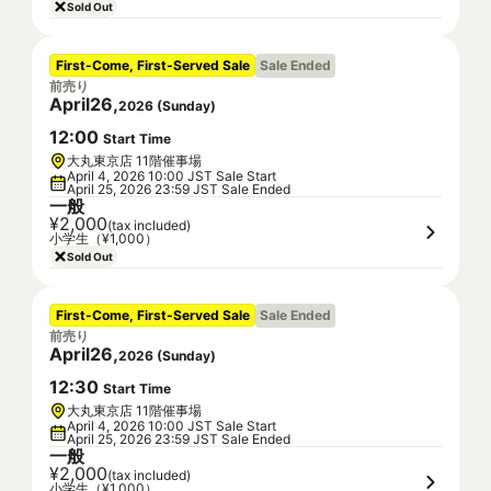
Sold Out
First-Come, First-Served Sale
Sale Ended
前売り
April
26
,
2026
(
Sunday
)
12
:
00
Start Time
大丸東京店 11階催事場
April 4, 2026 10:00 JST Sale Start
April 25, 2026 23:59 JST Sale Ended
一般
¥2,000
(tax included)
小学生（¥1,000）
Sold Out
First-Come, First-Served Sale
Sale Ended
前売り
April
26
,
2026
(
Sunday
)
12
:
30
Start Time
大丸東京店 11階催事場
April 4, 2026 10:00 JST Sale Start
April 25, 2026 23:59 JST Sale Ended
一般
¥2,000
(tax included)
小学生（¥1,000）