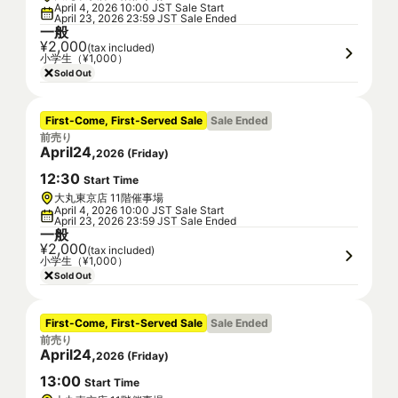
April 4, 2026 10:00 JST Sale Start
April 23, 2026 23:59 JST Sale Ended
一般
¥2,000
(tax included)
小学生（¥1,000）
Sold Out
First-Come, First-Served Sale
Sale Ended
前売り
April
24
,
2026
(
Friday
)
12
:
30
Start Time
大丸東京店 11階催事場
April 4, 2026 10:00 JST Sale Start
April 23, 2026 23:59 JST Sale Ended
一般
¥2,000
(tax included)
小学生（¥1,000）
Sold Out
First-Come, First-Served Sale
Sale Ended
前売り
April
24
,
2026
(
Friday
)
13
:
00
Start Time