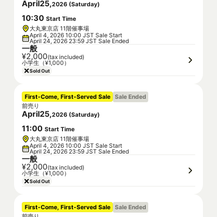
April
25
,
2026
(
Saturday
)
10
:
30
Start Time
大丸東京店 11階催事場
April 4, 2026 10:00 JST Sale Start
April 24, 2026 23:59 JST Sale Ended
一般
¥2,000
(tax included)
小学生（¥1,000）
Sold Out
First-Come, First-Served Sale
Sale Ended
前売り
April
25
,
2026
(
Saturday
)
11
:
00
Start Time
大丸東京店 11階催事場
April 4, 2026 10:00 JST Sale Start
April 24, 2026 23:59 JST Sale Ended
一般
¥2,000
(tax included)
小学生（¥1,000）
Sold Out
First-Come, First-Served Sale
Sale Ended
前売り