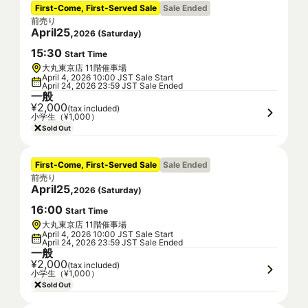
First-Come, First-Served Sale
Sale Ended
前売り
April
25
,
2026
(
Saturday
)
15
:
30
Start Time
大丸東京店 11階催事場
April 4, 2026 10:00 JST Sale Start
April 24, 2026 23:59 JST Sale Ended
一般
¥2,000
(tax included)
小学生（¥1,000）
Sold Out
First-Come, First-Served Sale
Sale Ended
前売り
April
25
,
2026
(
Saturday
)
16
:
00
Start Time
大丸東京店 11階催事場
April 4, 2026 10:00 JST Sale Start
April 24, 2026 23:59 JST Sale Ended
一般
¥2,000
(tax included)
小学生（¥1,000）
Sold Out