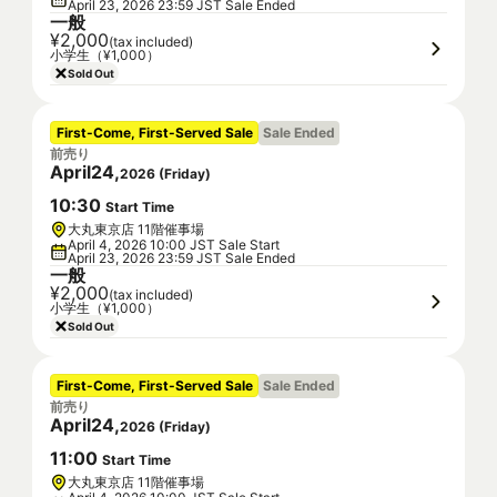
April 23, 2026 23:59 JST Sale Ended
一般
¥2,000
(tax included)
小学生（¥1,000）
Sold Out
First-Come, First-Served Sale
Sale Ended
前売り
April
24
,
2026
(
Friday
)
10
:
30
Start Time
大丸東京店 11階催事場
April 4, 2026 10:00 JST Sale Start
April 23, 2026 23:59 JST Sale Ended
一般
¥2,000
(tax included)
小学生（¥1,000）
Sold Out
First-Come, First-Served Sale
Sale Ended
前売り
April
24
,
2026
(
Friday
)
11
:
00
Start Time
大丸東京店 11階催事場