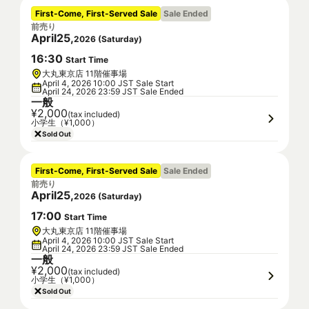
First-Come, First-Served Sale
Sale Ended
前売り
April
25
,
2026
(
Saturday
)
16
:
30
Start Time
大丸東京店 11階催事場
April 4, 2026 10:00 JST Sale Start
April 24, 2026 23:59 JST Sale Ended
一般
¥2,000
(tax included)
小学生（¥1,000）
Sold Out
First-Come, First-Served Sale
Sale Ended
前売り
April
25
,
2026
(
Saturday
)
17
:
00
Start Time
大丸東京店 11階催事場
April 4, 2026 10:00 JST Sale Start
April 24, 2026 23:59 JST Sale Ended
一般
¥2,000
(tax included)
小学生（¥1,000）
Sold Out