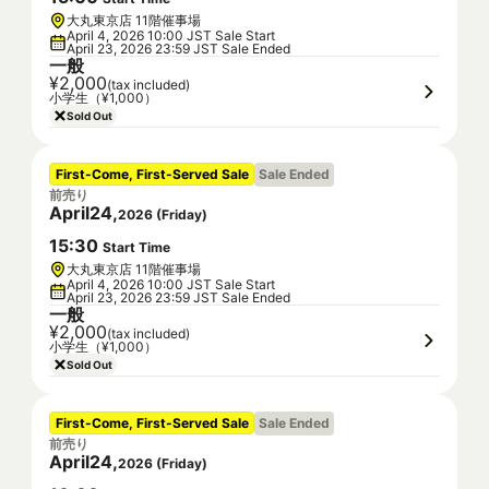
大丸東京店 11階催事場
April 4, 2026 10:00 JST Sale Start
April 23, 2026 23:59 JST Sale Ended
一般
¥2,000
(tax included)
小学生（¥1,000）
Sold Out
First-Come, First-Served Sale
Sale Ended
前売り
April
24
,
2026
(
Friday
)
15
:
30
Start Time
大丸東京店 11階催事場
April 4, 2026 10:00 JST Sale Start
April 23, 2026 23:59 JST Sale Ended
一般
¥2,000
(tax included)
小学生（¥1,000）
Sold Out
First-Come, First-Served Sale
Sale Ended
前売り
April
24
,
2026
(
Friday
)