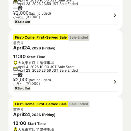
April 4, 2026 10:00 JST Sale Start
April 23, 2026 23:59 JST Sale Ended
一般
¥2,000
(tax included)
小学生（¥1,000）
Sold Out
First-Come, First-Served Sale
Sale Ended
前売り
April
24
,
2026
(
Friday
)
11
:
30
Start Time
大丸東京店 11階催事場
April 4, 2026 10:00 JST Sale Start
April 23, 2026 23:59 JST Sale Ended
一般
¥2,000
(tax included)
小学生（¥1,000）
Sold Out
First-Come, First-Served Sale
Sale Ended
前売り
April
24
,
2026
(
Friday
)
12
:
00
Start Time
大丸東京店 11階催事場