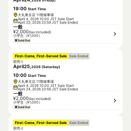
2026
(
Friday
)
19
:
00
Start Time
大丸東京店 11階催事場
April 4, 2026 10:00 JST Sale Start
April 23, 2026 23:59 JST Sale Ended
一般
¥2,000
(tax included)
小学生（¥1,000）
Sold Out
First-Come, First-Served Sale
Sale Ended
前売り
April
25
,
2026
(
Saturday
)
10
:
00
Start Time
大丸東京店 11階催事場
April 4, 2026 10:00 JST Sale Start
April 24, 2026 23:59 JST Sale Ended
一般
¥2,000
(tax included)
小学生（¥1,000）
Sold Out
First-Come, First-Served Sale
Sale Ended
前売り