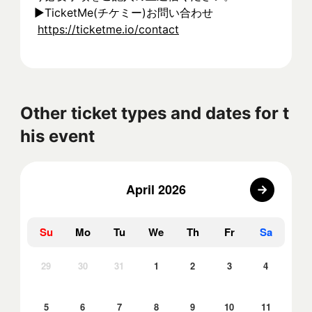
▶︎TicketMe(チケミー)お問い合わせ
https://ticketme.io/contact
Other ticket types and dates for t
his event
April 2026
Su
Mo
Tu
We
Th
Fr
Sa
29
30
31
1
2
3
4
5
6
7
8
9
10
11