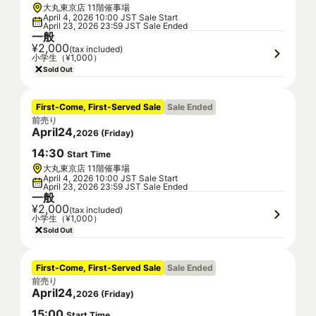
大丸東京店 11階催事場
April 4, 2026 10:00 JST Sale Start
April 23, 2026 23:59 JST Sale Ended
一般
¥2,000
(tax included)
小学生（¥1,000）
Sold Out
First-Come, First-Served Sale
Sale Ended
前売り
April
24
,
2026
(
Friday
)
14
:
30
Start Time
大丸東京店 11階催事場
April 4, 2026 10:00 JST Sale Start
April 23, 2026 23:59 JST Sale Ended
一般
¥2,000
(tax included)
小学生（¥1,000）
Sold Out
First-Come, First-Served Sale
Sale Ended
前売り
April
24
,
2026
(
Friday
)
15
:
00
Start Time