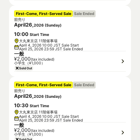
First-Come, First-Served Sale
Sale Ended
前売り
April
26
,
2026
(
Sunday
)
10
:
00
Start Time
大丸東京店 11階催事場
April 4, 2026 10:00 JST Sale Start
April 25, 2026 23:59 JST Sale Ended
一般
¥2,000
(tax included)
小学生（¥1,000）
Sold Out
First-Come, First-Served Sale
Sale Ended
前売り
April
26
,
2026
(
Sunday
)
10
:
30
Start Time
大丸東京店 11階催事場
April 4, 2026 10:00 JST Sale Start
April 25, 2026 23:59 JST Sale Ended
一般
¥2,000
(tax included)
小学生（¥1,000）
Sold Out