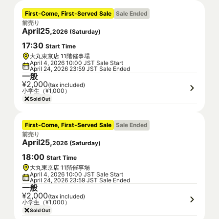
First-Come, First-Served Sale
Sale Ended
前売り
April
25
,
2026
(
Saturday
)
17
:
30
Start Time
大丸東京店 11階催事場
April 4, 2026 10:00 JST Sale Start
April 24, 2026 23:59 JST Sale Ended
一般
¥2,000
(tax included)
小学生（¥1,000）
Sold Out
First-Come, First-Served Sale
Sale Ended
前売り
April
25
,
2026
(
Saturday
)
18
:
00
Start Time
大丸東京店 11階催事場
April 4, 2026 10:00 JST Sale Start
April 24, 2026 23:59 JST Sale Ended
一般
¥2,000
(tax included)
小学生（¥1,000）
Sold Out