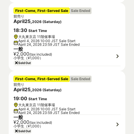
First-Come, First-Served Sale
Sale Ended
前売り
April
25
,
2026
(
Saturday
)
18
:
30
Start Time
大丸東京店 11階催事場
April 4, 2026 10:00 JST Sale Start
April 24, 2026 23:59 JST Sale Ended
一般
¥2,000
(tax included)
小学生（¥1,000）
Sold Out
First-Come, First-Served Sale
Sale Ended
前売り
April
25
,
2026
(
Saturday
)
19
:
00
Start Time
大丸東京店 11階催事場
April 4, 2026 10:00 JST Sale Start
April 24, 2026 23:59 JST Sale Ended
一般
¥2,000
(tax included)
小学生（¥1,000）
Sold Out