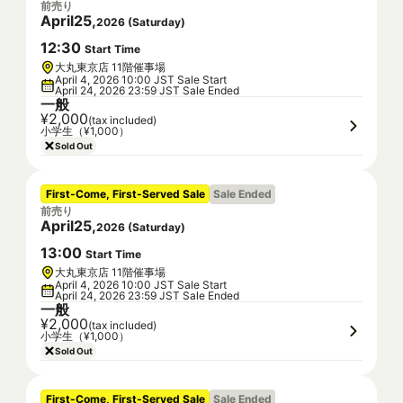
前売り
April
25
,
2026
(
Saturday
)
12
:
30
Start Time
大丸東京店 11階催事場
April 4, 2026 10:00 JST Sale Start
April 24, 2026 23:59 JST Sale Ended
一般
¥2,000
(tax included)
小学生（¥1,000）
Sold Out
First-Come, First-Served Sale
Sale Ended
前売り
April
25
,
2026
(
Saturday
)
13
:
00
Start Time
大丸東京店 11階催事場
April 4, 2026 10:00 JST Sale Start
April 24, 2026 23:59 JST Sale Ended
一般
¥2,000
(tax included)
小学生（¥1,000）
Sold Out
First-Come, First-Served Sale
Sale Ended