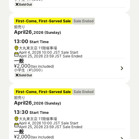
Sold Out
First-Come, First-Served Sale
Sale Ended
前売り
April
26
,
2026
(
Sunday
)
13
:
00
Start Time
大丸東京店 11階催事場
April 4, 2026 10:00 JST Sale Start
April 25, 2026 23:59 JST Sale Ended
一般
¥2,000
(tax included)
小学生（¥1,000）
Sold Out
First-Come, First-Served Sale
Sale Ended
前売り
April
26
,
2026
(
Sunday
)
13
:
30
Start Time
大丸東京店 11階催事場
April 4, 2026 10:00 JST Sale Start
April 25, 2026 23:59 JST Sale Ended
一般
¥2,000
(tax included)