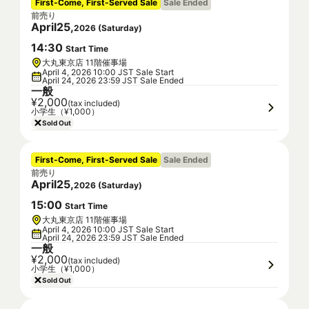
First-Come, First-Served Sale
Sale Ended
前売り
April
25
,
2026
(
Saturday
)
14
:
30
Start Time
大丸東京店 11階催事場
April 4, 2026 10:00 JST Sale Start
April 24, 2026 23:59 JST Sale Ended
一般
¥2,000
(tax included)
小学生（¥1,000）
Sold Out
First-Come, First-Served Sale
Sale Ended
前売り
April
25
,
2026
(
Saturday
)
15
:
00
Start Time
大丸東京店 11階催事場
April 4, 2026 10:00 JST Sale Start
April 24, 2026 23:59 JST Sale Ended
一般
¥2,000
(tax included)
小学生（¥1,000）
Sold Out