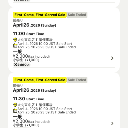
First-Come, First-Served Sale
Sale Ended
前売り
April
26
,
2026
(
Sunday
)
11
:
00
Start Time
大丸東京店 11階催事場
April 4, 2026 10:00 JST Sale Start
April 25, 2026 23:59 JST Sale Ended
一般
¥2,000
(tax included)
小学生（¥1,000）
Sold Out
First-Come, First-Served Sale
Sale Ended
前売り
April
26
,
2026
(
Sunday
)
11
:
30
Start Time
大丸東京店 11階催事場
April 4, 2026 10:00 JST Sale Start
April 25, 2026 23:59 JST Sale Ended
一般
¥2,000
(tax included)
小学生（¥1,000）