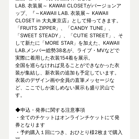
LAB. 衣装展～ KAWAII CLOSETがバージョンア
ップ、『～KAWAII LAB. 衣装展～ KAWAII 
CLOSET in 大丸東京店』として帰ってきます。
「FRUITS ZIPPER」、「CANDY TUNE」、
「SWEET STEADY」、「CUTIE STREET」、そ
して新たに「MORE STAR」を加えた、KAWAII 
LAB.メンバー総勢38名が、ライブ・MVなどで
実際に着⽤した衣装154着を展示。
全国を巡らなければ見ることができなかった衣
装が集結し、新⾐装の追加も予定しています。
衣装のデザイン画や全員の直筆メッセージな
ど、ここでしか楽しめない展示も盛り沢山で
す。
◆申込・発券に関する注意事項
・全てのチケットはオンラインチケットにて発
券となります
・予約購入１回につき、おひとり様2枚まで購入