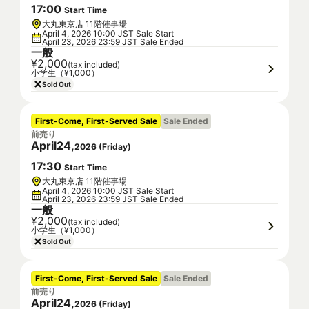
17
:
00
Start Time
大丸東京店 11階催事場
April 4, 2026 10:00 JST Sale Start
April 23, 2026 23:59 JST Sale Ended
一般
¥2,000
(tax included)
小学生（¥1,000）
Sold Out
First-Come, First-Served Sale
Sale Ended
前売り
April
24
,
2026
(
Friday
)
17
:
30
Start Time
大丸東京店 11階催事場
April 4, 2026 10:00 JST Sale Start
April 23, 2026 23:59 JST Sale Ended
一般
¥2,000
(tax included)
小学生（¥1,000）
Sold Out
First-Come, First-Served Sale
Sale Ended
前売り
April
24
,
2026
(
Friday
)