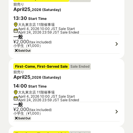
前売り
April
25
,
2026
(
Saturday
)
13
:
30
Start Time
大丸東京店 11階催事場
April 4, 2026 10:00 JST Sale Start
April 24, 2026 23:59 JST Sale Ended
一般
¥2,000
(tax included)
小学生（¥1,000）
Sold Out
First-Come, First-Served Sale
Sale Ended
前売り
April
25
,
2026
(
Saturday
)
14
:
00
Start Time
大丸東京店 11階催事場
April 4, 2026 10:00 JST Sale Start
April 24, 2026 23:59 JST Sale Ended
一般
¥2,000
(tax included)
小学生（¥1,000）
Sold Out