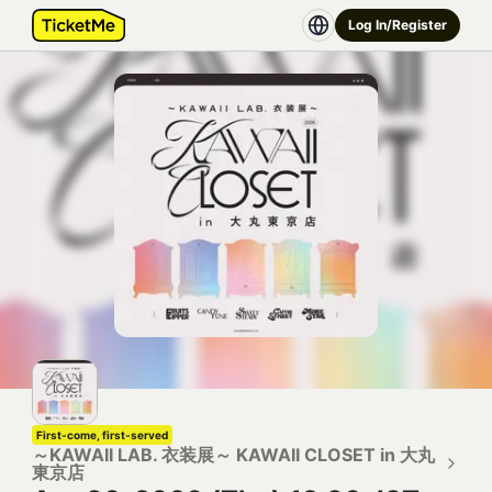
Log In/Register
First-come, first-served
～KAWAII LAB. 衣装展～ KAWAII CLOSET in 大丸
東京店