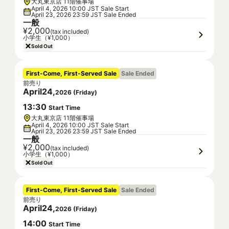
大丸東京店 11階催事場
April 4, 2026 10:00 JST Sale Start
April 23, 2026 23:59 JST Sale Ended
一般
¥2,000
(tax included)
小学生（¥1,000）
Sold Out
First-Come, First-Served Sale
Sale Ended
前売り
April
24
,
2026
(
Friday
)
13
:
30
Start Time
大丸東京店 11階催事場
April 4, 2026 10:00 JST Sale Start
April 23, 2026 23:59 JST Sale Ended
一般
¥2,000
(tax included)
小学生（¥1,000）
Sold Out
First-Come, First-Served Sale
Sale Ended
前売り
April
24
,
2026
(
Friday
)
14
:
00
Start Time