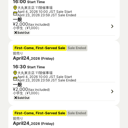
16
:
00
Start Time
大丸東京店 11階催事場
April 4, 2026 10:00 JST Sale Start
April 23, 2026 23:59 JST Sale Ended
一般
¥2,000
(tax included)
小学生（¥1,000）
Sold Out
First-Come, First-Served Sale
Sale Ended
前売り
April
24
,
2026
(
Friday
)
16
:
30
Start Time
大丸東京店 11階催事場
April 4, 2026 10:00 JST Sale Start
April 23, 2026 23:59 JST Sale Ended
一般
¥2,000
(tax included)
小学生（¥1,000）
Sold Out
First-Come, First-Served Sale
Sale Ended
前売り
April
24
,
2026
(
Friday
)