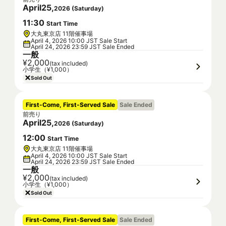
April
25
,
2026
(
Saturday
)
11
:
30
Start Time
大丸東京店 11階催事場
April 4, 2026 10:00 JST Sale Start
April 24, 2026 23:59 JST Sale Ended
一般
¥2,000
(tax included)
小学生（¥1,000）
Sold Out
First-Come, First-Served Sale
Sale Ended
前売り
April
25
,
2026
(
Saturday
)
12
:
00
Start Time
大丸東京店 11階催事場
April 4, 2026 10:00 JST Sale Start
April 24, 2026 23:59 JST Sale Ended
一般
¥2,000
(tax included)
小学生（¥1,000）
Sold Out
First-Come, First-Served Sale
Sale Ended