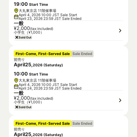
19
:
00
Start Time
大丸東京店 11階催事場
April 4, 2026 10:00 JST Sale Start
April 23, 2026 23:59 JST Sale Ended
一般
¥2,000
(tax included)
小学生（¥1,000）
Sold Out
First-Come, First-Served Sale
Sale Ended
前売り
April
25
,
2026
(
Saturday
)
10
:
00
Start Time
大丸東京店 11階催事場
April 4, 2026 10:00 JST Sale Start
April 24, 2026 23:59 JST Sale Ended
一般
¥2,000
(tax included)
小学生（¥1,000）
Sold Out
First-Come, First-Served Sale
Sale Ended
前売り
April
25
,
2026
(
Saturday
)