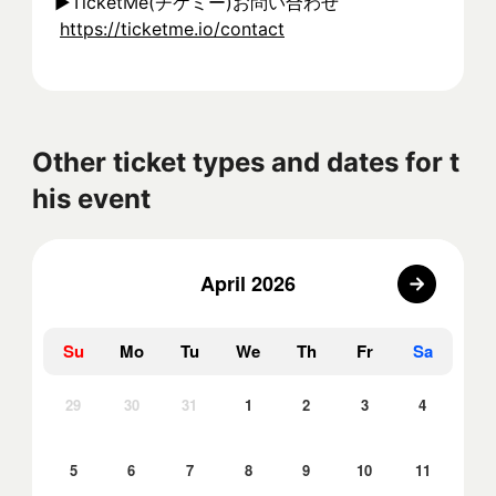
▶︎TicketMe(チケミー)お問い合わせ
https://ticketme.io/contact
Other ticket types and dates for t
his event
April 2026
Su
Mo
Tu
We
Th
Fr
Sa
29
30
31
1
2
3
4
5
6
7
8
9
10
11