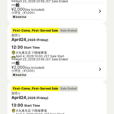
April 23, 2026 23:59 JST Sale Ended
一般
¥2,000
(tax included)
小学生（¥1,000）
Sold Out
First-Come, First-Served Sale
Sale Ended
前売り
April
24
,
2026
(
Friday
)
12
:
30
Start Time
大丸東京店 11階催事場
April 4, 2026 10:00 JST Sale Start
April 23, 2026 23:59 JST Sale Ended
一般
¥2,000
(tax included)
小学生（¥1,000）
Sold Out
First-Come, First-Served Sale
Sale Ended
前売り
April
24
,
2026
(
Friday
)
13
:
00
Start Time
大丸東京店 11階催事場