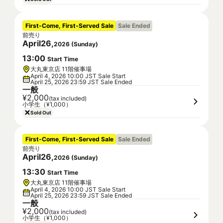
First-Come, First-Served Sale
Sale Ended
前売り
April
26
,
2026
(
Sunday
)
13
:
00
Start Time
大丸東京店 11階催事場
April 4, 2026 10:00 JST Sale Start
April 25, 2026 23:59 JST Sale Ended
一般
¥2,000
(tax included)
小学生（¥1,000）
Sold Out
First-Come, First-Served Sale
Sale Ended
前売り
April
26
,
2026
(
Sunday
)
13
:
30
Start Time
大丸東京店 11階催事場
April 4, 2026 10:00 JST Sale Start
April 25, 2026 23:59 JST Sale Ended
一般
¥2,000
(tax included)
小学生（¥1,000）