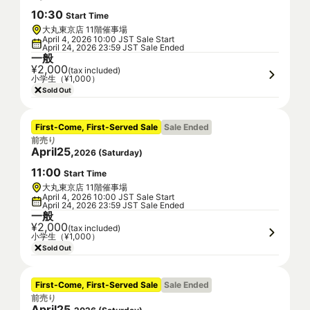
10
:
30
Start Time
大丸東京店 11階催事場
April 4, 2026 10:00 JST Sale Start
April 24, 2026 23:59 JST Sale Ended
一般
¥2,000
(tax included)
小学生（¥1,000）
Sold Out
First-Come, First-Served Sale
Sale Ended
前売り
April
25
,
2026
(
Saturday
)
11
:
00
Start Time
大丸東京店 11階催事場
April 4, 2026 10:00 JST Sale Start
April 24, 2026 23:59 JST Sale Ended
一般
¥2,000
(tax included)
小学生（¥1,000）
Sold Out
First-Come, First-Served Sale
Sale Ended
前売り
April
25
,