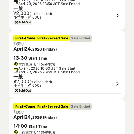
April 4, 2026 10:00 JST Sale Start
April 23, 2026 23:59 JST Sale Ended
一般
¥2,000
(tax included)
小学生（¥1,000）
Sold Out
First-Come, First-Served Sale
Sale Ended
前売り
April
24
,
2026
(
Friday
)
13
:
30
Start Time
大丸東京店 11階催事場
April 4, 2026 10:00 JST Sale Start
April 23, 2026 23:59 JST Sale Ended
一般
¥2,000
(tax included)
小学生（¥1,000）
Sold Out
First-Come, First-Served Sale
Sale Ended
前売り
April
24
,
2026
(
Friday
)
14
:
00
Start Time
大丸東京店 11階催事場