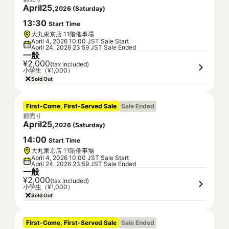
April
25
,
2026
(
Saturday
)
13
:
30
Start Time
大丸東京店 11階催事場
April 4, 2026 10:00 JST Sale Start
April 24, 2026 23:59 JST Sale Ended
一般
¥2,000
(tax included)
小学生（¥1,000）
Sold Out
First-Come, First-Served Sale
Sale Ended
前売り
April
25
,
2026
(
Saturday
)
14
:
00
Start Time
大丸東京店 11階催事場
April 4, 2026 10:00 JST Sale Start
April 24, 2026 23:59 JST Sale Ended
一般
¥2,000
(tax included)
小学生（¥1,000）
Sold Out
First-Come, First-Served Sale
Sale Ended