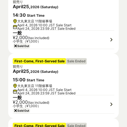
前売り
April
25
,
2026
(
Saturday
)
14
:
30
Start Time
大丸東京店 11階催事場
April 4, 2026 10:00 JST Sale Start
April 24, 2026 23:59 JST Sale Ended
一般
¥2,000
(tax included)
小学生（¥1,000）
Sold Out
First-Come, First-Served Sale
Sale Ended
前売り
April
25
,
2026
(
Saturday
)
15
:
00
Start Time
大丸東京店 11階催事場
April 4, 2026 10:00 JST Sale Start
April 24, 2026 23:59 JST Sale Ended
一般
¥2,000
(tax included)
小学生（¥1,000）
Sold Out
First-Come, First-Served Sale
Sale Ended