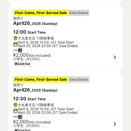
First-Come, First-Served Sale
Sale Ended
前売り
April
26
,
2026
(
Sunday
)
12
:
00
Start Time
大丸東京店 11階催事場
April 4, 2026 10:00 JST Sale Start
April 25, 2026 23:59 JST Sale Ended
一般
¥2,000
(tax included)
小学生（¥1,000）
Sold Out
First-Come, First-Served Sale
Sale Ended
前売り
April
26
,
2026
(
Sunday
)
12
:
30
Start Time
大丸東京店 11階催事場
April 4, 2026 10:00 JST Sale Start
April 25, 2026 23:59 JST Sale Ended
一般
¥2,000
(tax included)
小学生（¥1,000）
Sold Out