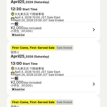
April
25
,
2026
(
Saturday
)
12
:
30
Start Time
大丸東京店 11階催事場
April 4, 2026 10:00 JST Sale Start
April 24, 2026 23:59 JST Sale Ended
一般
¥2,000
(tax included)
小学生（¥1,000）
Sold Out
First-Come, First-Served Sale
Sale Ended
前売り
April
25
,
2026
(
Saturday
)
13
:
00
Start Time
大丸東京店 11階催事場
April 4, 2026 10:00 JST Sale Start
April 24, 2026 23:59 JST Sale Ended
一般
¥2,000
(tax included)
小学生（¥1,000）
Sold Out
First-Come, First-Served Sale
Sale Ended
前売り