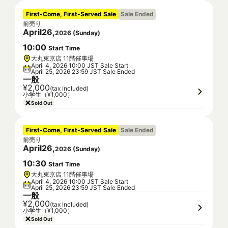
First-Come, First-Served Sale
Sale Ended
前売り
April
26
,
2026
(
Sunday
)
10
:
00
Start Time
大丸東京店 11階催事場
April 4, 2026 10:00 JST Sale Start
April 25, 2026 23:59 JST Sale Ended
一般
¥2,000
(tax included)
小学生（¥1,000）
Sold Out
First-Come, First-Served Sale
Sale Ended
前売り
April
26
,
2026
(
Sunday
)
10
:
30
Start Time
大丸東京店 11階催事場
April 4, 2026 10:00 JST Sale Start
April 25, 2026 23:59 JST Sale Ended
一般
¥2,000
(tax included)
小学生（¥1,000）
Sold Out