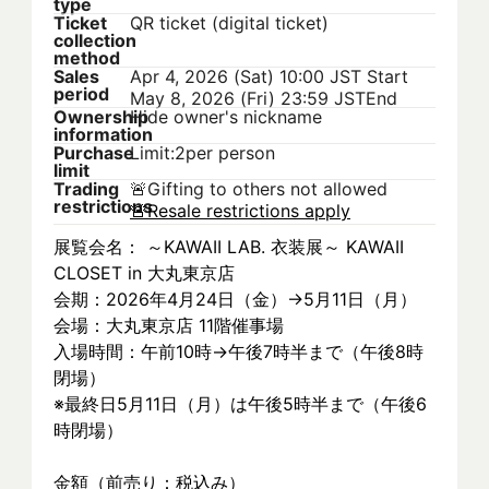
type
Ticket
QR ticket (digital ticket)
collection
method
Sales
Apr 4, 2026 (Sat) 10:00 JST
Start
period
May 8, 2026 (Fri) 23:59 JST
End
Ownership
Hide owner's nickname
information
Purchase
Limit:2per person
limit
Trading
🚨
Gifting to others not allowed
restrictions
🚨
Resale restrictions apply
展覧会名： ～KAWAII LAB. 衣装展～ KAWAII 
CLOSET in 大丸東京店
会期：2026年4月24日（金）→5月11日（月）
会場：大丸東京店 11階催事場
入場時間：午前10時→午後7時半まで（午後8時
閉場）
※最終日5月11日（月）は午後5時半まで（午後6
時閉場）
金額（前売り：税込み）