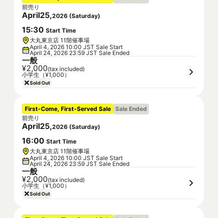
前売り
April
25
,
2026
(
Saturday
)
15
:
30
Start Time
大丸東京店 11階催事場
April 4, 2026 10:00 JST Sale Start
April 24, 2026 23:59 JST Sale Ended
一般
¥2,000
(tax included)
小学生（¥1,000）
Sold Out
First-Come, First-Served Sale
Sale Ended
前売り
April
25
,
2026
(
Saturday
)
16
:
00
Start Time
大丸東京店 11階催事場
April 4, 2026 10:00 JST Sale Start
April 24, 2026 23:59 JST Sale Ended
一般
¥2,000
(tax included)
小学生（¥1,000）
Sold Out