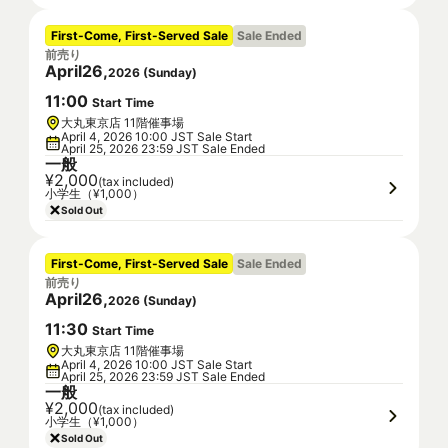
First-Come, First-Served Sale
Sale Ended
前売り
April
26
,
2026
(
Sunday
)
11
:
00
Start Time
大丸東京店 11階催事場
April 4, 2026 10:00 JST Sale Start
April 25, 2026 23:59 JST Sale Ended
一般
¥2,000
(tax included)
小学生（¥1,000）
Sold Out
First-Come, First-Served Sale
Sale Ended
前売り
April
26
,
2026
(
Sunday
)
11
:
30
Start Time
大丸東京店 11階催事場
April 4, 2026 10:00 JST Sale Start
April 25, 2026 23:59 JST Sale Ended
一般
¥2,000
(tax included)
小学生（¥1,000）
Sold Out