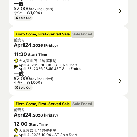
一般
¥2,000
(tax included)
小学生（¥1,000）
Sold Out
First-Come, First-Served Sale
Sale Ended
前売り
April
24
,
2026
(
Friday
)
11
:
30
Start Time
大丸東京店 11階催事場
April 4, 2026 10:00 JST Sale Start
April 23, 2026 23:59 JST Sale Ended
一般
¥2,000
(tax included)
小学生（¥1,000）
Sold Out
First-Come, First-Served Sale
Sale Ended
前売り
April
24
,
2026
(
Friday
)
12
:
00
Start Time
大丸東京店 11階催事場
April 4, 2026 10:00 JST Sale Start