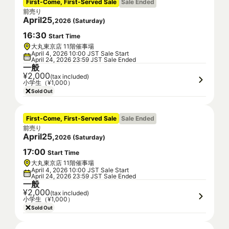
First-Come, First-Served Sale
Sale Ended
前売り
April
25
,
2026
(
Saturday
)
16
:
30
Start Time
大丸東京店 11階催事場
April 4, 2026 10:00 JST Sale Start
April 24, 2026 23:59 JST Sale Ended
一般
¥2,000
(tax included)
小学生（¥1,000）
Sold Out
First-Come, First-Served Sale
Sale Ended
前売り
April
25
,
2026
(
Saturday
)
17
:
00
Start Time
大丸東京店 11階催事場
April 4, 2026 10:00 JST Sale Start
April 24, 2026 23:59 JST Sale Ended
一般
¥2,000
(tax included)
小学生（¥1,000）
Sold Out