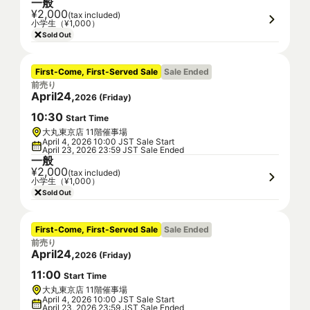
一般
¥2,000
(tax included)
小学生（¥1,000）
Sold Out
First-Come, First-Served Sale
Sale Ended
前売り
April
24
,
2026
(
Friday
)
10
:
30
Start Time
大丸東京店 11階催事場
April 4, 2026 10:00 JST Sale Start
April 23, 2026 23:59 JST Sale Ended
一般
¥2,000
(tax included)
小学生（¥1,000）
Sold Out
First-Come, First-Served Sale
Sale Ended
前売り
April
24
,
2026
(
Friday
)
11
:
00
Start Time
大丸東京店 11階催事場
April 4, 2026 10:00 JST Sale Start
April 23, 2026 23:59 JST Sale Ended