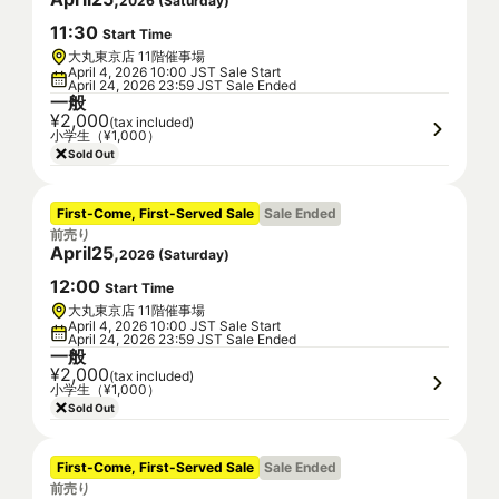
2026
(
Saturday
)
11
:
30
Start Time
大丸東京店 11階催事場
April 4, 2026 10:00 JST Sale Start
April 24, 2026 23:59 JST Sale Ended
一般
¥2,000
(tax included)
小学生（¥1,000）
Sold Out
First-Come, First-Served Sale
Sale Ended
前売り
April
25
,
2026
(
Saturday
)
12
:
00
Start Time
大丸東京店 11階催事場
April 4, 2026 10:00 JST Sale Start
April 24, 2026 23:59 JST Sale Ended
一般
¥2,000
(tax included)
小学生（¥1,000）
Sold Out
First-Come, First-Served Sale
Sale Ended
前売り