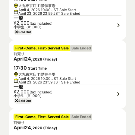
大丸東京店 11階催事場
April 4, 2026 10:00 JST Sale Start
April 23, 2026 23:59 JST Sale Ended
一般
¥2,000
(tax included)
小学生（¥1,000）
Sold Out
First-Come, First-Served Sale
Sale Ended
前売り
April
24
,
2026
(
Friday
)
17
:
30
Start Time
大丸東京店 11階催事場
April 4, 2026 10:00 JST Sale Start
April 23, 2026 23:59 JST Sale Ended
一般
¥2,000
(tax included)
小学生（¥1,000）
Sold Out
First-Come, First-Served Sale
Sale Ended
前売り
April
24
,
2026
(
Friday
)