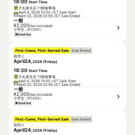
18
:
00
Start Time
大丸東京店 11階催事場
April 4, 2026 10:00 JST Sale Start
April 23, 2026 23:59 JST Sale Ended
一般
¥2,000
(tax included)
小学生（¥1,000）
Sold Out
First-Come, First-Served Sale
Sale Ended
前売り
April
24
,
2026
(
Friday
)
18
:
30
Start Time
大丸東京店 11階催事場
April 4, 2026 10:00 JST Sale Start
April 23, 2026 23:59 JST Sale Ended
一般
¥2,000
(tax included)
小学生（¥1,000）
Sold Out
First-Come, First-Served Sale
Sale Ended
前売り
April
24
,
2026
(
Friday
)