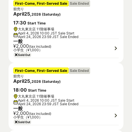
First-Come, First-Served Sale
Sale Ended
前売り
April
25
,
2026
(
Saturday
)
17
:
30
Start Time
大丸東京店 11階催事場
April 4, 2026 10:00 JST Sale Start
April 24, 2026 23:59 JST Sale Ended
一般
¥2,000
(tax included)
小学生（¥1,000）
Sold Out
First-Come, First-Served Sale
Sale Ended
前売り
April
25
,
2026
(
Saturday
)
18
:
00
Start Time
大丸東京店 11階催事場
April 4, 2026 10:00 JST Sale Start
April 24, 2026 23:59 JST Sale Ended
一般
¥2,000
(tax included)
小学生（¥1,000）
Sold Out