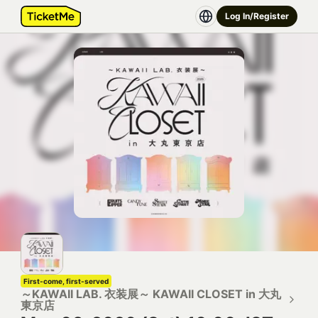
Log In/Register
First-come, first-served
～KAWAII LAB. 衣装展～ KAWAII CLOSET in 大丸
東京店