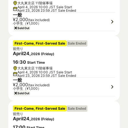
大丸東京店 11階催事場
April 4, 2026 10:00 JST Sale Start
April 23, 2026 23:59 JST Sale Ended
一般
¥2,000
(tax included)
小学生（¥1,000）
Sold Out
First-Come, First-Served Sale
Sale Ended
前売り
April
24
,
2026
(
Friday
)
16
:
30
Start Time
大丸東京店 11階催事場
April 4, 2026 10:00 JST Sale Start
April 23, 2026 23:59 JST Sale Ended
一般
¥2,000
(tax included)
小学生（¥1,000）
Sold Out
First-Come, First-Served Sale
Sale Ended
前売り
April
24
,
2026
(
Friday
)
17
:
00
Start Time