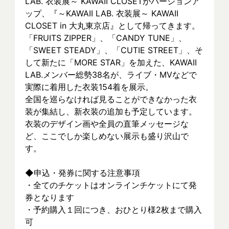
LAB. 衣装展～ KAWAII CLOSETがバージョンア
ップ、『～KAWAII LAB. 衣装展～ KAWAII 
CLOSET in 大丸東京店』として帰ってきます。
「FRUITS ZIPPER」、「CANDY TUNE」、
「SWEET STEADY」、「CUTIE STREET」、そ
して新たに「MORE STAR」を加えた、KAWAII 
LAB.メンバー総勢38名が、ライブ・MVなどで
実際に着⽤した衣装154着を展示。
全国を巡らなければ見ることができなかった衣
装が集結し、新⾐装の追加も予定しています。
衣装のデザイン画や全員の直筆メッセージな
ど、ここでしか楽しめない展示も盛り沢山で
す。
◆申込・発券に関する注意事項
・全てのチケットはオンラインチケットにて発
券となります
・予約購入１回につき、おひとり様2枚まで購入
可