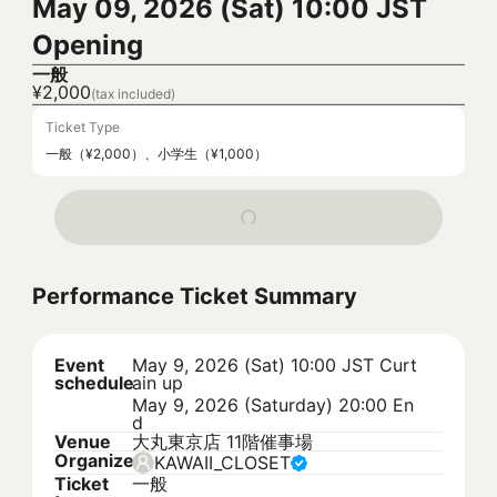
May 09, 2026 (Sat) 10:00 JST
Opening
一般
¥2,000
(tax included)
Ticket Type
一般（¥2,000）、小学生（¥1,000）
Performance Ticket Summary
Event
May 9, 2026 (Sat) 10:00 JST
Curt
schedule
ain up
May 9, 2026 (Saturday) 20:00 En
d
Venue
大丸東京店 11階催事場
Organizer
KAWAII_CLOSET
Ticket
一般