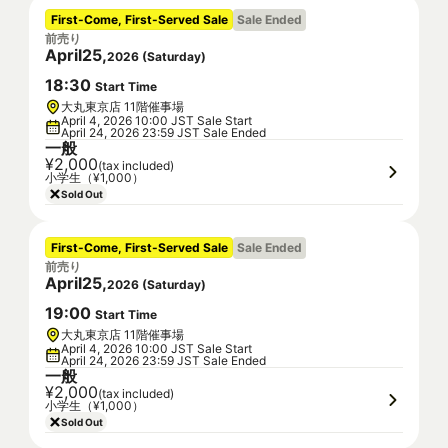
First-Come, First-Served Sale
Sale Ended
前売り
April
25
,
2026
(
Saturday
)
18
:
30
Start Time
大丸東京店 11階催事場
April 4, 2026 10:00 JST Sale Start
April 24, 2026 23:59 JST Sale Ended
一般
¥2,000
(tax included)
小学生（¥1,000）
Sold Out
First-Come, First-Served Sale
Sale Ended
前売り
April
25
,
2026
(
Saturday
)
19
:
00
Start Time
大丸東京店 11階催事場
April 4, 2026 10:00 JST Sale Start
April 24, 2026 23:59 JST Sale Ended
一般
¥2,000
(tax included)
小学生（¥1,000）
Sold Out