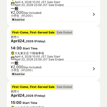
April 4, 2026 10:00 JST Sale Start
April 23, 2026 23:59 JST Sale Ended
一般
¥2,000
(tax included)
小学生（¥1,000）
Sold Out
First-Come, First-Served Sale
Sale Ended
前売り
April
24
,
2026
(
Friday
)
14
:
30
Start Time
大丸東京店 11階催事場
April 4, 2026 10:00 JST Sale Start
April 23, 2026 23:59 JST Sale Ended
一般
¥2,000
(tax included)
小学生（¥1,000）
Sold Out
First-Come, First-Served Sale
Sale Ended
前売り
April
24
,
2026
(
Friday
)
15
:
00
Start Time