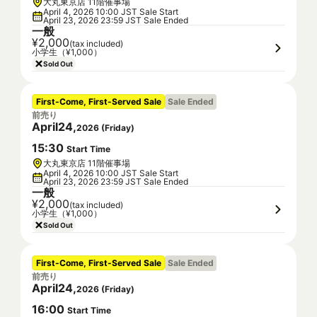
大丸東京店 11階催事場
April 4, 2026 10:00 JST Sale Start
April 23, 2026 23:59 JST Sale Ended
一般
¥2,000
(tax included)
小学生（¥1,000）
Sold Out
First-Come, First-Served Sale
Sale Ended
前売り
April
24
,
2026
(
Friday
)
15
:
30
Start Time
大丸東京店 11階催事場
April 4, 2026 10:00 JST Sale Start
April 23, 2026 23:59 JST Sale Ended
一般
¥2,000
(tax included)
小学生（¥1,000）
Sold Out
First-Come, First-Served Sale
Sale Ended
前売り
April
24
,
2026
(
Friday
)
16
:
00
Start Time