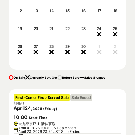
12
13
14
15
16
17
18
19
20
21
22
23
24
25
26
27
28
29
30
1
2
On Sale
Currently Sold Out
Before Sale
Sales Stopped
First-Come, First-Served Sale
Sale Ended
前売り
April
24
,
2026
(
Friday
)
10
:
00
Start Time
大丸東京店 11階催事場
April 4, 2026 10:00 JST Sale Start
April 23, 2026 23:59 JST Sale Ended