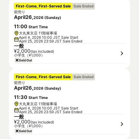
First-Come, First-Served Sale
Sale Ended
前売り
April
26
,
2026
(
Sunday
)
11
:
00
Start Time
大丸東京店 11階催事場
April 4, 2026 10:00 JST Sale Start
April 25, 2026 23:59 JST Sale Ended
一般
¥2,000
(tax included)
小学生（¥1,000）
Sold Out
First-Come, First-Served Sale
Sale Ended
前売り
April
26
,
2026
(
Sunday
)
11
:
30
Start Time
大丸東京店 11階催事場
April 4, 2026 10:00 JST Sale Start
April 25, 2026 23:59 JST Sale Ended
一般
¥2,000
(tax included)
小学生（¥1,000）
Sold Out