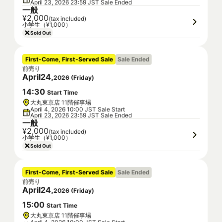
April 23, 2026 23:59 JST Sale Ended
一般
¥2,000
(tax included)
小学生（¥1,000）
Sold Out
First-Come, First-Served Sale
Sale Ended
前売り
April
24
,
2026
(
Friday
)
14
:
30
Start Time
大丸東京店 11階催事場
April 4, 2026 10:00 JST Sale Start
April 23, 2026 23:59 JST Sale Ended
一般
¥2,000
(tax included)
小学生（¥1,000）
Sold Out
First-Come, First-Served Sale
Sale Ended
前売り
April
24
,
2026
(
Friday
)
15
:
00
Start Time
大丸東京店 11階催事場