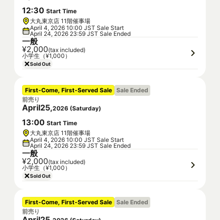
12
:
30
Start Time
大丸東京店 11階催事場
April 4, 2026 10:00 JST Sale Start
April 24, 2026 23:59 JST Sale Ended
一般
¥2,000
(tax included)
小学生（¥1,000）
Sold Out
First-Come, First-Served Sale
Sale Ended
前売り
April
25
,
2026
(
Saturday
)
13
:
00
Start Time
大丸東京店 11階催事場
April 4, 2026 10:00 JST Sale Start
April 24, 2026 23:59 JST Sale Ended
一般
¥2,000
(tax included)
小学生（¥1,000）
Sold Out
First-Come, First-Served Sale
Sale Ended
前売り
April
25
,