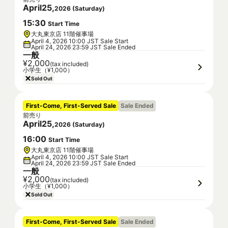
April
25
,
2026
(
Saturday
)
15
:
30
Start Time
大丸東京店 11階催事場
April 4, 2026 10:00 JST Sale Start
April 24, 2026 23:59 JST Sale Ended
一般
¥2,000
(tax included)
小学生（¥1,000）
Sold Out
First-Come, First-Served Sale
Sale Ended
前売り
April
25
,
2026
(
Saturday
)
16
:
00
Start Time
大丸東京店 11階催事場
April 4, 2026 10:00 JST Sale Start
April 24, 2026 23:59 JST Sale Ended
一般
¥2,000
(tax included)
小学生（¥1,000）
Sold Out
First-Come, First-Served Sale
Sale Ended