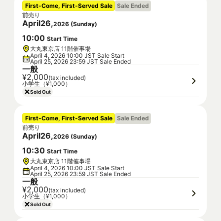
First-Come, First-Served Sale
Sale Ended
前売り
April
26
,
2026
(
Sunday
)
10
:
00
Start Time
大丸東京店 11階催事場
April 4, 2026 10:00 JST Sale Start
April 25, 2026 23:59 JST Sale Ended
一般
¥2,000
(tax included)
小学生（¥1,000）
Sold Out
First-Come, First-Served Sale
Sale Ended
前売り
April
26
,
2026
(
Sunday
)
10
:
30
Start Time
大丸東京店 11階催事場
April 4, 2026 10:00 JST Sale Start
April 25, 2026 23:59 JST Sale Ended
一般
¥2,000
(tax included)
小学生（¥1,000）
Sold Out