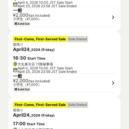
April 4, 2026 10:00 JST Sale Start
April 23, 2026 23:59 JST Sale Ended
一般
¥2,000
(tax included)
小学生（¥1,000）
Sold Out
First-Come, First-Served Sale
Sale Ended
前売り
April
24
,
2026
(
Friday
)
16
:
30
Start Time
大丸東京店 11階催事場
April 4, 2026 10:00 JST Sale Start
April 23, 2026 23:59 JST Sale Ended
一般
¥2,000
(tax included)
小学生（¥1,000）
Sold Out
First-Come, First-Served Sale
Sale Ended
前売り
April
24
,
2026
(
Friday
)
17
:
00
Start Time