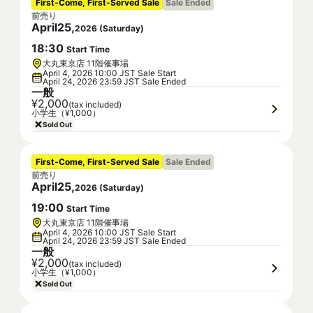
First-Come, First-Served Sale
Sale Ended
前売り
April
25
,
2026
(
Saturday
)
18
:
30
Start Time
大丸東京店 11階催事場
April 4, 2026 10:00 JST Sale Start
April 24, 2026 23:59 JST Sale Ended
一般
¥2,000
(tax included)
小学生（¥1,000）
Sold Out
First-Come, First-Served Sale
Sale Ended
前売り
April
25
,
2026
(
Saturday
)
19
:
00
Start Time
大丸東京店 11階催事場
April 4, 2026 10:00 JST Sale Start
April 24, 2026 23:59 JST Sale Ended
一般
¥2,000
(tax included)
小学生（¥1,000）
Sold Out