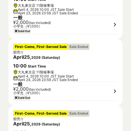
大丸東京店 11階催事場
April 4, 2026 10:00 JST Sale Start
April 23, 2026 23:59 JST Sale Ended
一般
¥2,000
(tax included)
小学生（¥1,000）
Sold Out
First-Come, First-Served Sale
Sale Ended
前売り
April
25
,
2026
(
Saturday
)
10
:
00
Start Time
大丸東京店 11階催事場
April 4, 2026 10:00 JST Sale Start
April 24, 2026 23:59 JST Sale Ended
一般
¥2,000
(tax included)
小学生（¥1,000）
Sold Out
First-Come, First-Served Sale
Sale Ended
前売り
April
25
,
2026
(
Saturday
)