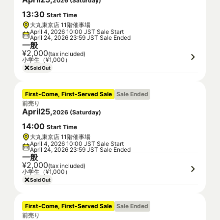
2026
(
Saturday
)
13
:
30
Start Time
大丸東京店 11階催事場
April 4, 2026 10:00 JST Sale Start
April 24, 2026 23:59 JST Sale Ended
一般
¥2,000
(tax included)
小学生（¥1,000）
Sold Out
First-Come, First-Served Sale
Sale Ended
前売り
April
25
,
2026
(
Saturday
)
14
:
00
Start Time
大丸東京店 11階催事場
April 4, 2026 10:00 JST Sale Start
April 24, 2026 23:59 JST Sale Ended
一般
¥2,000
(tax included)
小学生（¥1,000）
Sold Out
First-Come, First-Served Sale
Sale Ended
前売り