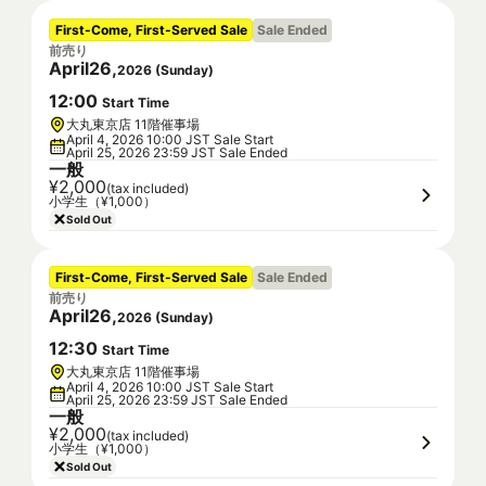
First-Come, First-Served Sale
Sale Ended
前売り
April
26
,
2026
(
Sunday
)
12
:
00
Start Time
大丸東京店 11階催事場
April 4, 2026 10:00 JST Sale Start
April 25, 2026 23:59 JST Sale Ended
一般
¥2,000
(tax included)
小学生（¥1,000）
Sold Out
First-Come, First-Served Sale
Sale Ended
前売り
April
26
,
2026
(
Sunday
)
12
:
30
Start Time
大丸東京店 11階催事場
April 4, 2026 10:00 JST Sale Start
April 25, 2026 23:59 JST Sale Ended
一般
¥2,000
(tax included)
小学生（¥1,000）
Sold Out