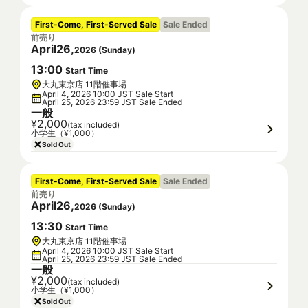
First-Come, First-Served Sale
Sale Ended
前売り
April
26
,
2026
(
Sunday
)
13
:
00
Start Time
大丸東京店 11階催事場
April 4, 2026 10:00 JST Sale Start
April 25, 2026 23:59 JST Sale Ended
一般
¥2,000
(tax included)
小学生（¥1,000）
Sold Out
First-Come, First-Served Sale
Sale Ended
前売り
April
26
,
2026
(
Sunday
)
13
:
30
Start Time
大丸東京店 11階催事場
April 4, 2026 10:00 JST Sale Start
April 25, 2026 23:59 JST Sale Ended
一般
¥2,000
(tax included)
小学生（¥1,000）
Sold Out