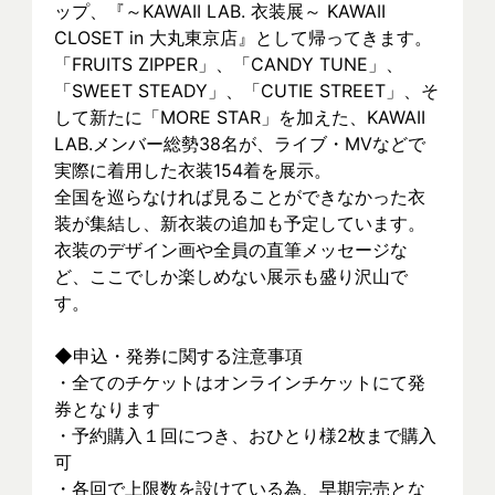
ップ、『～KAWAII LAB. 衣装展～ KAWAII 
CLOSET in 大丸東京店』として帰ってきます。
「FRUITS ZIPPER」、「CANDY TUNE」、
「SWEET STEADY」、「CUTIE STREET」、そ
して新たに「MORE STAR」を加えた、KAWAII 
LAB.メンバー総勢38名が、ライブ・MVなどで
実際に着⽤した衣装154着を展示。
全国を巡らなければ見ることができなかった衣
装が集結し、新⾐装の追加も予定しています。
衣装のデザイン画や全員の直筆メッセージな
ど、ここでしか楽しめない展示も盛り沢山で
す。
◆申込・発券に関する注意事項
・全てのチケットはオンラインチケットにて発
券となります
・予約購入１回につき、おひとり様2枚まで購入
可
・各回で上限数を設けている為、早期完売とな