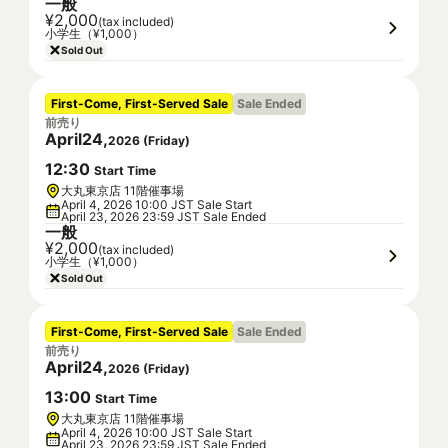
一般
¥2,000
(tax included)
小学生（¥1,000）
Sold Out
First-Come, First-Served Sale
Sale Ended
前売り
April
24
,
2026
(
Friday
)
12
:
30
Start Time
大丸東京店 11階催事場
April 4, 2026 10:00 JST Sale Start
April 23, 2026 23:59 JST Sale Ended
一般
¥2,000
(tax included)
小学生（¥1,000）
Sold Out
First-Come, First-Served Sale
Sale Ended
前売り
April
24
,
2026
(
Friday
)
13
:
00
Start Time
大丸東京店 11階催事場
April 4, 2026 10:00 JST Sale Start
April 23, 2026 23:59 JST Sale Ended