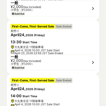
一般
¥2,000
(tax included)
小学生（¥1,000）
Sold Out
First-Come, First-Served Sale
Sale Ended
前売り
April
24
,
2026
(
Friday
)
13
:
30
Start Time
大丸東京店 11階催事場
April 4, 2026 10:00 JST Sale Start
April 23, 2026 23:59 JST Sale Ended
一般
¥2,000
(tax included)
小学生（¥1,000）
Sold Out
First-Come, First-Served Sale
Sale Ended
前売り
April
24
,
2026
(
Friday
)
14
:
00
Start Time
大丸東京店 11階催事場
April 4, 2026 10:00 JST Sale Start