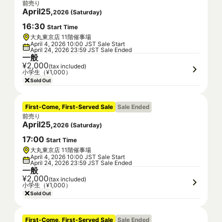
前売り
April
25
,
2026
(
Saturday
)
16
:
30
Start Time
大丸東京店 11階催事場
April 4, 2026 10:00 JST Sale Start
April 24, 2026 23:59 JST Sale Ended
一般
¥2,000
(tax included)
小学生（¥1,000）
Sold Out
First-Come, First-Served Sale
Sale Ended
前売り
April
25
,
2026
(
Saturday
)
17
:
00
Start Time
大丸東京店 11階催事場
April 4, 2026 10:00 JST Sale Start
April 24, 2026 23:59 JST Sale Ended
一般
¥2,000
(tax included)
小学生（¥1,000）
Sold Out
First-Come, First-Served Sale
Sale Ended