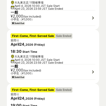
大丸東京店 11階催事場
April 4, 2026 10:00 JST Sale Start
April 23, 2026 23:59 JST Sale Ended
一般
¥2,000
(tax included)
小学生（¥1,000）
Sold Out
First-Come, First-Served Sale
Sale Ended
前売り
April
24
,
2026
(
Friday
)
18
:
30
Start Time
大丸東京店 11階催事場
April 4, 2026 10:00 JST Sale Start
April 23, 2026 23:59 JST Sale Ended
一般
¥2,000
(tax included)
小学生（¥1,000）
Sold Out
First-Come, First-Served Sale
Sale Ended
前売り
April
24
,
2026
(
Friday
)
19
:
00
Start Time