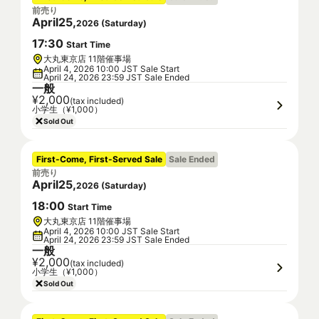
前売り
April
25
,
2026
(
Saturday
)
17
:
30
Start Time
大丸東京店 11階催事場
April 4, 2026 10:00 JST Sale Start
April 24, 2026 23:59 JST Sale Ended
一般
¥2,000
(tax included)
小学生（¥1,000）
Sold Out
First-Come, First-Served Sale
Sale Ended
前売り
April
25
,
2026
(
Saturday
)
18
:
00
Start Time
大丸東京店 11階催事場
April 4, 2026 10:00 JST Sale Start
April 24, 2026 23:59 JST Sale Ended
一般
¥2,000
(tax included)
小学生（¥1,000）
Sold Out