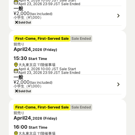
April 4, 2026 10:00 JST Sale Start
April 23, 2026 23:59 JST Sale Ended
一般
¥2,000
(tax included)
小学生（¥1,000）
Sold Out
First-Come, First-Served Sale
Sale Ended
前売り
April
24
,
2026
(
Friday
)
15
:
30
Start Time
大丸東京店 11階催事場
April 4, 2026 10:00 JST Sale Start
April 23, 2026 23:59 JST Sale Ended
一般
¥2,000
(tax included)
小学生（¥1,000）
Sold Out
First-Come, First-Served Sale
Sale Ended
前売り
April
24
,
2026
(
Friday
)
16
:
00
Start Time
大丸東京店 11階催事場