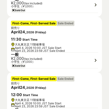
¥2,000
(tax included)
小学生（¥1,000）
Sold Out
First-Come, First-Served Sale
Sale Ended
前売り
April
24
,
2026
(
Friday
)
11
:
30
Start Time
大丸東京店 11階催事場
April 4, 2026 10:00 JST Sale Start
April 23, 2026 23:59 JST Sale Ended
一般
¥2,000
(tax included)
小学生（¥1,000）
Sold Out
First-Come, First-Served Sale
Sale Ended
前売り
April
24
,
2026
(
Friday
)
12
:
00
Start Time
大丸東京店 11階催事場
April 4, 2026 10:00 JST Sale Start
April 23, 2026 23:59 JST Sale Ended