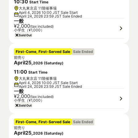
10
:
30
Start Time
大丸東京店 11階催事場
April 4, 2026 10:00 JST Sale Start
April 24, 2026 23:59 JST Sale Ended
一般
¥2,000
(tax included)
小学生（¥1,000）
Sold Out
First-Come, First-Served Sale
Sale Ended
前売り
April
25
,
2026
(
Saturday
)
11
:
00
Start Time
大丸東京店 11階催事場
April 4, 2026 10:00 JST Sale Start
April 24, 2026 23:59 JST Sale Ended
一般
¥2,000
(tax included)
小学生（¥1,000）
Sold Out
First-Come, First-Served Sale
Sale Ended
前売り
April
25
,
2026
(
Saturday
)