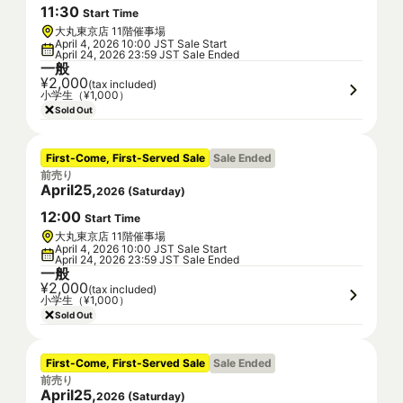
11
:
30
Start Time
大丸東京店 11階催事場
April 4, 2026 10:00 JST Sale Start
April 24, 2026 23:59 JST Sale Ended
一般
¥2,000
(tax included)
小学生（¥1,000）
Sold Out
First-Come, First-Served Sale
Sale Ended
前売り
April
25
,
2026
(
Saturday
)
12
:
00
Start Time
大丸東京店 11階催事場
April 4, 2026 10:00 JST Sale Start
April 24, 2026 23:59 JST Sale Ended
一般
¥2,000
(tax included)
小学生（¥1,000）
Sold Out
First-Come, First-Served Sale
Sale Ended
前売り
April
25
,
2026
(
Saturday
)