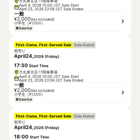
大丸東京店 11階催事場
April 4, 2026 10:00 JST Sale Start
April 23, 2026 23:59 JST Sale Ended
一般
¥2,000
(tax included)
小学生（¥1,000）
Sold Out
First-Come, First-Served Sale
Sale Ended
前売り
April
24
,
2026
(
Friday
)
17
:
30
Start Time
大丸東京店 11階催事場
April 4, 2026 10:00 JST Sale Start
April 23, 2026 23:59 JST Sale Ended
一般
¥2,000
(tax included)
小学生（¥1,000）
Sold Out
First-Come, First-Served Sale
Sale Ended
前売り
April
24
,
2026
(
Friday
)
18
:
00
Start Time