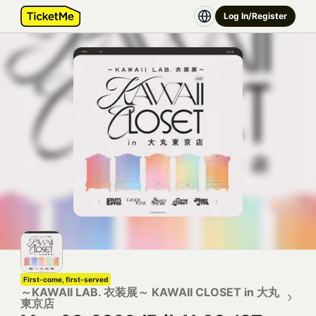
Log In/Register
First-come, first-served
～KAWAII LAB. 衣装展～ KAWAII CLOSET in 大丸
東京店