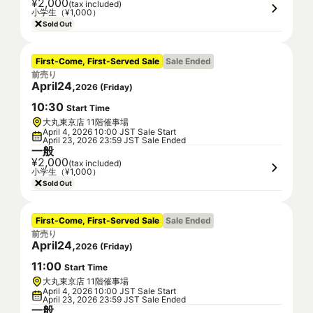
¥2,000
(tax included)
小学生（¥1,000）
Sold Out
First-Come, First-Served Sale
Sale Ended
前売り
April
24
,
2026
(
Friday
)
10
:
30
Start Time
大丸東京店 11階催事場
April 4, 2026 10:00 JST Sale Start
April 23, 2026 23:59 JST Sale Ended
一般
¥2,000
(tax included)
小学生（¥1,000）
Sold Out
First-Come, First-Served Sale
Sale Ended
前売り
April
24
,
2026
(
Friday
)
11
:
00
Start Time
大丸東京店 11階催事場
April 4, 2026 10:00 JST Sale Start
April 23, 2026 23:59 JST Sale Ended
一般