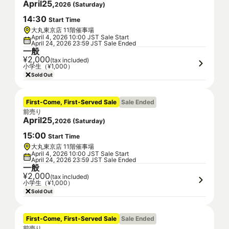
April
25
,
2026
(
Saturday
)
14
:
30
Start Time
大丸東京店 11階催事場
April 4, 2026 10:00 JST Sale Start
April 24, 2026 23:59 JST Sale Ended
一般
¥2,000
(tax included)
小学生（¥1,000）
Sold Out
First-Come, First-Served Sale
Sale Ended
前売り
April
25
,
2026
(
Saturday
)
15
:
00
Start Time
大丸東京店 11階催事場
April 4, 2026 10:00 JST Sale Start
April 24, 2026 23:59 JST Sale Ended
一般
¥2,000
(tax included)
小学生（¥1,000）
Sold Out
First-Come, First-Served Sale
Sale Ended
前売り