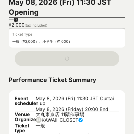
May 08, 2026 (Fri) 11:30 JST
Opening
一般
¥2,000
(tax included)
Ticket Type
一般（¥2,000）、小学生（¥1,000）
Performance Ticket Summary
Event
May 8, 2026 (Fri) 11:30 JST
Curtai
schedule
n up
May 8, 2026 (Friday) 20:00 End
Venue
大丸東京店 11階催事場
Organizer
KAWAII_CLOSET
Ticket
一般
type