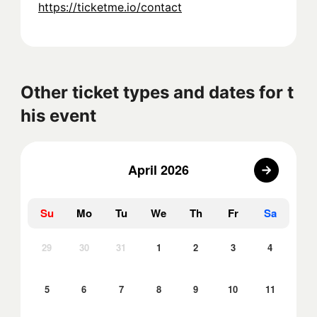
https://ticketme.io/contact
Other ticket types and dates for t
his event
April 2026
Su
Mo
Tu
We
Th
Fr
Sa
29
30
31
1
2
3
4
5
6
7
8
9
10
11