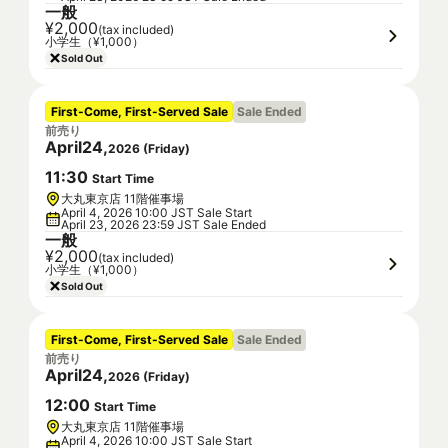
一般
¥2,000
(tax included)
小学生（¥1,000）
Sold Out
First-Come, First-Served Sale
Sale Ended
前売り
April
24
,
2026
(
Friday
)
11
:
30
Start Time
大丸東京店 11階催事場
April 4, 2026 10:00 JST Sale Start
April 23, 2026 23:59 JST Sale Ended
一般
¥2,000
(tax included)
小学生（¥1,000）
Sold Out
First-Come, First-Served Sale
Sale Ended
前売り
April
24
,
2026
(
Friday
)
12
:
00
Start Time
大丸東京店 11階催事場
April 4, 2026 10:00 JST Sale Start