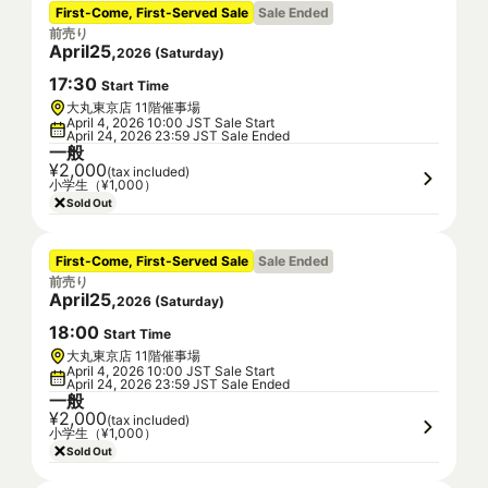
First-Come, First-Served Sale
Sale Ended
前売り
April
25
,
2026
(
Saturday
)
17
:
30
Start Time
大丸東京店 11階催事場
April 4, 2026 10:00 JST Sale Start
April 24, 2026 23:59 JST Sale Ended
一般
¥2,000
(tax included)
小学生（¥1,000）
Sold Out
First-Come, First-Served Sale
Sale Ended
前売り
April
25
,
2026
(
Saturday
)
18
:
00
Start Time
大丸東京店 11階催事場
April 4, 2026 10:00 JST Sale Start
April 24, 2026 23:59 JST Sale Ended
一般
¥2,000
(tax included)
小学生（¥1,000）
Sold Out