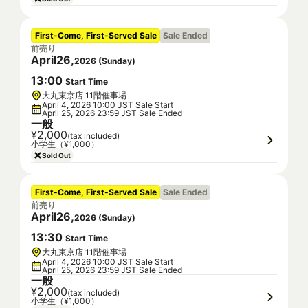
First-Come, First-Served Sale
Sale Ended
前売り
April
26
,
2026
(
Sunday
)
13
:
00
Start Time
大丸東京店 11階催事場
April 4, 2026 10:00 JST Sale Start
April 25, 2026 23:59 JST Sale Ended
一般
¥2,000
(tax included)
小学生（¥1,000）
Sold Out
First-Come, First-Served Sale
Sale Ended
前売り
April
26
,
2026
(
Sunday
)
13
:
30
Start Time
大丸東京店 11階催事場
April 4, 2026 10:00 JST Sale Start
April 25, 2026 23:59 JST Sale Ended
一般
¥2,000
(tax included)
小学生（¥1,000）