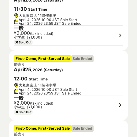
2026
(
Saturday
)
11
:
30
Start Time
大丸東京店 11階催事場
April 4, 2026 10:00 JST Sale Start
April 24, 2026 23:59 JST Sale Ended
一般
¥2,000
(tax included)
小学生（¥1,000）
Sold Out
First-Come, First-Served Sale
Sale Ended
前売り
April
25
,
2026
(
Saturday
)
12
:
00
Start Time
大丸東京店 11階催事場
April 4, 2026 10:00 JST Sale Start
April 24, 2026 23:59 JST Sale Ended
一般
¥2,000
(tax included)
小学生（¥1,000）
Sold Out
First-Come, First-Served Sale
Sale Ended
前売り