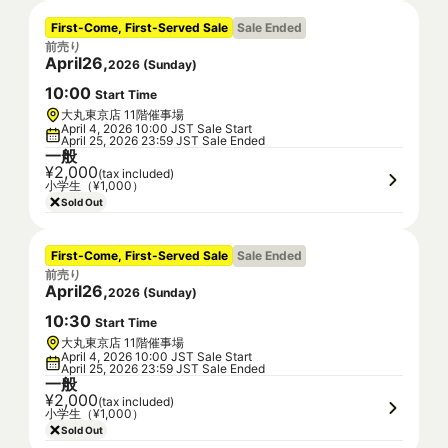
First-Come, First-Served Sale
Sale Ended
前売り
April
26
,
2026
(
Sunday
)
10
:
00
Start Time
大丸東京店 11階催事場
April 4, 2026 10:00 JST Sale Start
April 25, 2026 23:59 JST Sale Ended
一般
¥2,000
(tax included)
小学生（¥1,000）
Sold Out
First-Come, First-Served Sale
Sale Ended
前売り
April
26
,
2026
(
Sunday
)
10
:
30
Start Time
大丸東京店 11階催事場
April 4, 2026 10:00 JST Sale Start
April 25, 2026 23:59 JST Sale Ended
一般
¥2,000
(tax included)
小学生（¥1,000）
Sold Out