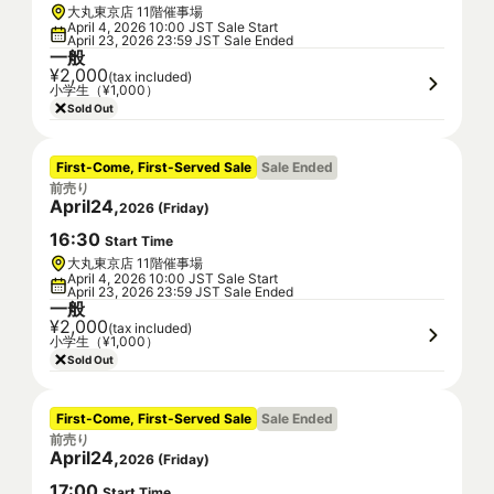
大丸東京店 11階催事場
April 4, 2026 10:00 JST Sale Start
April 23, 2026 23:59 JST Sale Ended
一般
¥2,000
(tax included)
小学生（¥1,000）
Sold Out
First-Come, First-Served Sale
Sale Ended
前売り
April
24
,
2026
(
Friday
)
16
:
30
Start Time
大丸東京店 11階催事場
April 4, 2026 10:00 JST Sale Start
April 23, 2026 23:59 JST Sale Ended
一般
¥2,000
(tax included)
小学生（¥1,000）
Sold Out
First-Come, First-Served Sale
Sale Ended
前売り
April
24
,
2026
(
Friday
)
17
:
00
Start Time