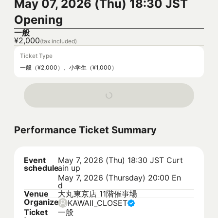
May 07, 2026 (Thu) 18:30 JST
Opening
一般
¥2,000
(tax included)
Ticket Type
一般（¥2,000）、小学生（¥1,000）
Performance Ticket Summary
Event
May 7, 2026 (Thu) 18:30 JST
Curt
schedule
ain up
May 7, 2026 (Thursday) 20:00 En
d
Venue
大丸東京店 11階催事場
Organizer
KAWAII_CLOSET
Ticket
一般