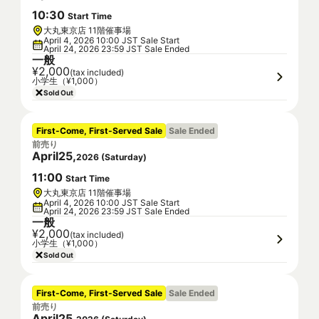
10
:
30
Start Time
大丸東京店 11階催事場
April 4, 2026 10:00 JST Sale Start
April 24, 2026 23:59 JST Sale Ended
一般
¥2,000
(tax included)
小学生（¥1,000）
Sold Out
First-Come, First-Served Sale
Sale Ended
前売り
April
25
,
2026
(
Saturday
)
11
:
00
Start Time
大丸東京店 11階催事場
April 4, 2026 10:00 JST Sale Start
April 24, 2026 23:59 JST Sale Ended
一般
¥2,000
(tax included)
小学生（¥1,000）
Sold Out
First-Come, First-Served Sale
Sale Ended
前売り
April
25
,