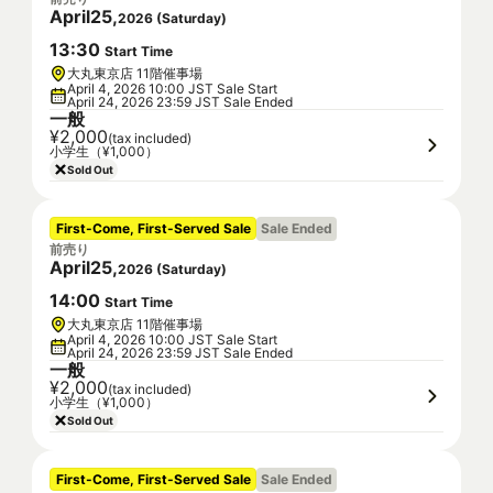
April
25
,
2026
(
Saturday
)
13
:
30
Start Time
大丸東京店 11階催事場
April 4, 2026 10:00 JST Sale Start
April 24, 2026 23:59 JST Sale Ended
一般
¥2,000
(tax included)
小学生（¥1,000）
Sold Out
First-Come, First-Served Sale
Sale Ended
前売り
April
25
,
2026
(
Saturday
)
14
:
00
Start Time
大丸東京店 11階催事場
April 4, 2026 10:00 JST Sale Start
April 24, 2026 23:59 JST Sale Ended
一般
¥2,000
(tax included)
小学生（¥1,000）
Sold Out
First-Come, First-Served Sale
Sale Ended