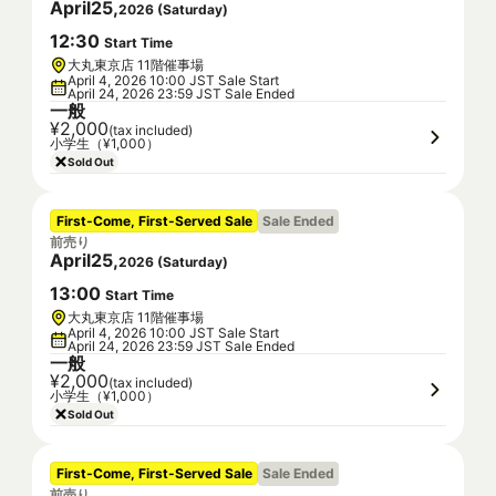
April
25
,
2026
(
Saturday
)
12
:
30
Start Time
大丸東京店 11階催事場
April 4, 2026 10:00 JST Sale Start
April 24, 2026 23:59 JST Sale Ended
一般
¥2,000
(tax included)
小学生（¥1,000）
Sold Out
First-Come, First-Served Sale
Sale Ended
前売り
April
25
,
2026
(
Saturday
)
13
:
00
Start Time
大丸東京店 11階催事場
April 4, 2026 10:00 JST Sale Start
April 24, 2026 23:59 JST Sale Ended
一般
¥2,000
(tax included)
小学生（¥1,000）
Sold Out
First-Come, First-Served Sale
Sale Ended
前売り