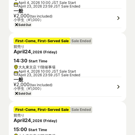
April 4, 2026 10:00 JST Sale Start
April 23, 2026 23:59 JST Sale Ended
一般
¥2,000
(tax included)
小学生（¥1,000）
Sold Out
First-Come, First-Served Sale
Sale Ended
前売り
April
24
,
2026
(
Friday
)
14
:
30
Start Time
大丸東京店 11階催事場
April 4, 2026 10:00 JST Sale Start
April 23, 2026 23:59 JST Sale Ended
一般
¥2,000
(tax included)
小学生（¥1,000）
Sold Out
First-Come, First-Served Sale
Sale Ended
前売り
April
24
,
2026
(
Friday
)
15
:
00
Start Time