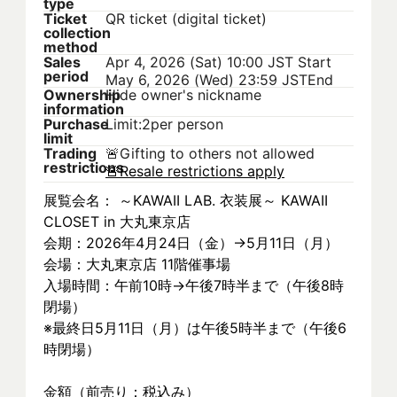
type
Ticket
QR ticket (digital ticket)
collection
method
Sales
Apr 4, 2026 (Sat) 10:00 JST
Start
period
May 6, 2026 (Wed) 23:59 JST
End
Ownership
Hide owner's nickname
information
Purchase
Limit:2per person
limit
Trading
🚨
Gifting to others not allowed
restrictions
🚨
Resale restrictions apply
展覧会名： ～KAWAII LAB. 衣装展～ KAWAII 
CLOSET in 大丸東京店
会期：2026年4月24日（金）→5月11日（月）
会場：大丸東京店 11階催事場
入場時間：午前10時→午後7時半まで（午後8時
閉場）
※最終日5月11日（月）は午後5時半まで（午後6
時閉場）
金額（前売り：税込み）