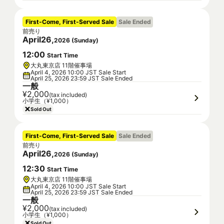
First-Come, First-Served Sale
Sale Ended
前売り
April
26
,
2026
(
Sunday
)
12
:
00
Start Time
大丸東京店 11階催事場
April 4, 2026 10:00 JST Sale Start
April 25, 2026 23:59 JST Sale Ended
一般
¥2,000
(tax included)
小学生（¥1,000）
Sold Out
First-Come, First-Served Sale
Sale Ended
前売り
April
26
,
2026
(
Sunday
)
12
:
30
Start Time
大丸東京店 11階催事場
April 4, 2026 10:00 JST Sale Start
April 25, 2026 23:59 JST Sale Ended
一般
¥2,000
(tax included)
小学生（¥1,000）
Sold Out