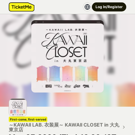
Log In/Register
First-come, first-served
～KAWAII LAB. 衣装展～ KAWAII CLOSET in 大丸
東京店