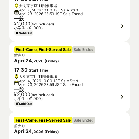
大丸東京店 11階催事場
April 4, 2026 10:00 JST Sale Start
April 23, 2026 23:59 JST Sale Ended
一般
¥2,000
(tax included)
小学生（¥1,000）
Sold Out
First-Come, First-Served Sale
Sale Ended
前売り
April
24
,
2026
(
Friday
)
17
:
30
Start Time
大丸東京店 11階催事場
April 4, 2026 10:00 JST Sale Start
April 23, 2026 23:59 JST Sale Ended
一般
¥2,000
(tax included)
小学生（¥1,000）
Sold Out
First-Come, First-Served Sale
Sale Ended
前売り
April
24
,
2026
(
Friday
)