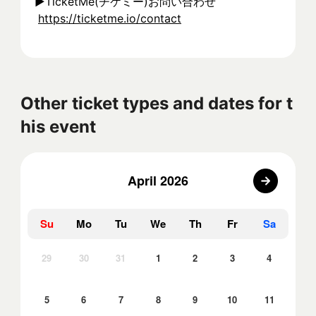
▶︎TicketMe(チケミー)お問い合わせ
https://ticketme.io/contact
Other ticket types and dates for t
his event
April 2026
Su
Mo
Tu
We
Th
Fr
Sa
29
30
31
1
2
3
4
5
6
7
8
9
10
11