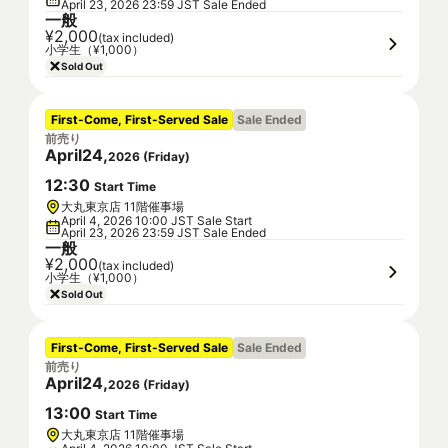
April 23, 2026 23:59 JST Sale Ended
一般
¥2,000
(tax included)
小学生（¥1,000）
Sold Out
First-Come, First-Served Sale
Sale Ended
前売り
April
24
,
2026
(
Friday
)
12
:
30
Start Time
大丸東京店 11階催事場
April 4, 2026 10:00 JST Sale Start
April 23, 2026 23:59 JST Sale Ended
一般
¥2,000
(tax included)
小学生（¥1,000）
Sold Out
First-Come, First-Served Sale
Sale Ended
前売り
April
24
,
2026
(
Friday
)
13
:
00
Start Time
大丸東京店 11階催事場