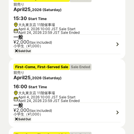
前売り
April
25
,
2026
(
Saturday
)
15
:
30
Start Time
大丸東京店 11階催事場
April 4, 2026 10:00 JST Sale Start
April 24, 2026 23:59 JST Sale Ended
一般
¥2,000
(tax included)
小学生（¥1,000）
Sold Out
First-Come, First-Served Sale
Sale Ended
前売り
April
25
,
2026
(
Saturday
)
16
:
00
Start Time
大丸東京店 11階催事場
April 4, 2026 10:00 JST Sale Start
April 24, 2026 23:59 JST Sale Ended
一般
¥2,000
(tax included)
小学生（¥1,000）
Sold Out