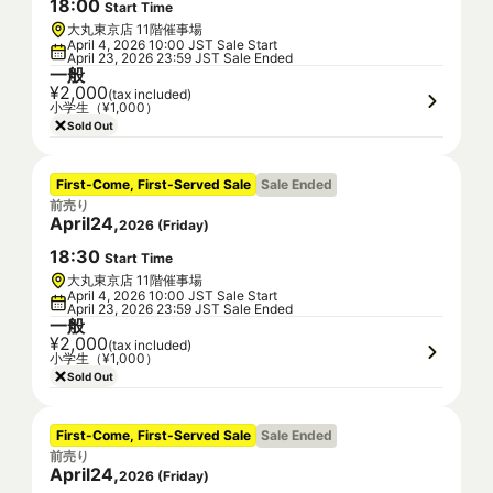
18
:
00
Start Time
大丸東京店 11階催事場
April 4, 2026 10:00 JST Sale Start
April 23, 2026 23:59 JST Sale Ended
一般
¥2,000
(tax included)
小学生（¥1,000）
Sold Out
First-Come, First-Served Sale
Sale Ended
前売り
April
24
,
2026
(
Friday
)
18
:
30
Start Time
大丸東京店 11階催事場
April 4, 2026 10:00 JST Sale Start
April 23, 2026 23:59 JST Sale Ended
一般
¥2,000
(tax included)
小学生（¥1,000）
Sold Out
First-Come, First-Served Sale
Sale Ended
前売り
April
24
,
2026
(
Friday
)