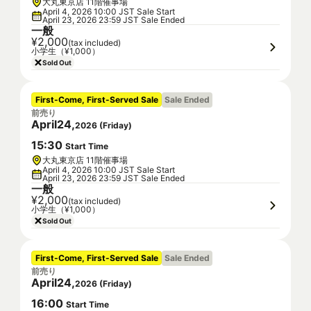
大丸東京店 11階催事場
April 4, 2026 10:00 JST Sale Start
April 23, 2026 23:59 JST Sale Ended
一般
¥2,000
(tax included)
小学生（¥1,000）
Sold Out
First-Come, First-Served Sale
Sale Ended
前売り
April
24
,
2026
(
Friday
)
15
:
30
Start Time
大丸東京店 11階催事場
April 4, 2026 10:00 JST Sale Start
April 23, 2026 23:59 JST Sale Ended
一般
¥2,000
(tax included)
小学生（¥1,000）
Sold Out
First-Come, First-Served Sale
Sale Ended
前売り
April
24
,
2026
(
Friday
)
16
:
00
Start Time