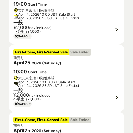
19
:
00
Start Time
大丸東京店 11階催事場
April 4, 2026 10:00 JST Sale Start
April 23, 2026 23:59 JST Sale Ended
一般
¥2,000
(tax included)
小学生（¥1,000）
Sold Out
First-Come, First-Served Sale
Sale Ended
前売り
April
25
,
2026
(
Saturday
)
10
:
00
Start Time
大丸東京店 11階催事場
April 4, 2026 10:00 JST Sale Start
April 24, 2026 23:59 JST Sale Ended
一般
¥2,000
(tax included)
小学生（¥1,000）
Sold Out
First-Come, First-Served Sale
Sale Ended
前売り
April
25
,
2026
(
Saturday
)