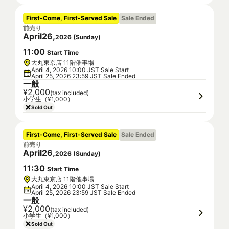
First-Come, First-Served Sale
Sale Ended
前売り
April
26
,
2026
(
Sunday
)
11
:
00
Start Time
大丸東京店 11階催事場
April 4, 2026 10:00 JST Sale Start
April 25, 2026 23:59 JST Sale Ended
一般
¥2,000
(tax included)
小学生（¥1,000）
Sold Out
First-Come, First-Served Sale
Sale Ended
前売り
April
26
,
2026
(
Sunday
)
11
:
30
Start Time
大丸東京店 11階催事場
April 4, 2026 10:00 JST Sale Start
April 25, 2026 23:59 JST Sale Ended
一般
¥2,000
(tax included)
小学生（¥1,000）
Sold Out