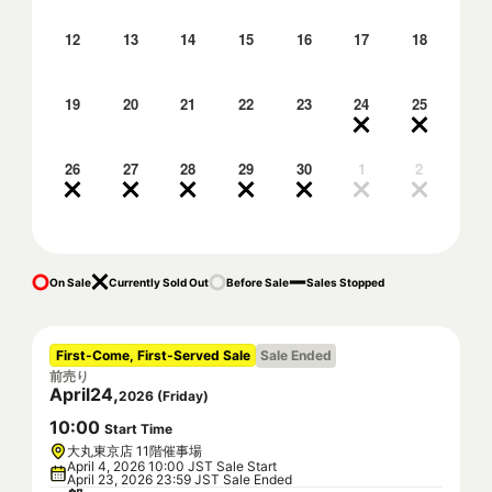
12
13
14
15
16
17
18
19
20
21
22
23
24
25
26
27
28
29
30
1
2
On Sale
Currently Sold Out
Before Sale
Sales Stopped
First-Come, First-Served Sale
Sale Ended
前売り
April
24
,
2026
(
Friday
)
10
:
00
Start Time
大丸東京店 11階催事場
April 4, 2026 10:00 JST Sale Start
April 23, 2026 23:59 JST Sale Ended