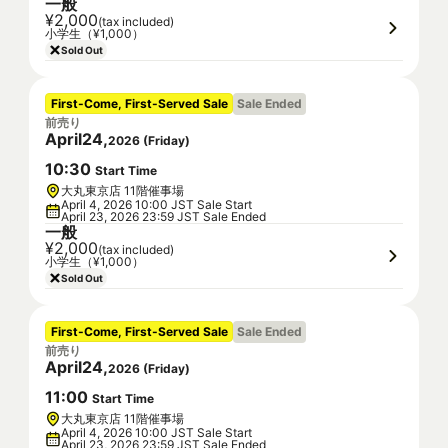
一般
¥2,000
(tax included)
小学生（¥1,000）
Sold Out
First-Come, First-Served Sale
Sale Ended
前売り
April
24
,
2026
(
Friday
)
10
:
30
Start Time
大丸東京店 11階催事場
April 4, 2026 10:00 JST Sale Start
April 23, 2026 23:59 JST Sale Ended
一般
¥2,000
(tax included)
小学生（¥1,000）
Sold Out
First-Come, First-Served Sale
Sale Ended
前売り
April
24
,
2026
(
Friday
)
11
:
00
Start Time
大丸東京店 11階催事場
April 4, 2026 10:00 JST Sale Start
April 23, 2026 23:59 JST Sale Ended