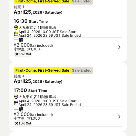
First-Come, First-Served Sale
Sale Ended
前売り
April
25
,
2026
(
Saturday
)
16
:
30
Start Time
大丸東京店 11階催事場
April 4, 2026 10:00 JST Sale Start
April 24, 2026 23:59 JST Sale Ended
一般
¥2,000
(tax included)
小学生（¥1,000）
Sold Out
First-Come, First-Served Sale
Sale Ended
前売り
April
25
,
2026
(
Saturday
)
17
:
00
Start Time
大丸東京店 11階催事場
April 4, 2026 10:00 JST Sale Start
April 24, 2026 23:59 JST Sale Ended
一般
¥2,000
(tax included)
小学生（¥1,000）
Sold Out