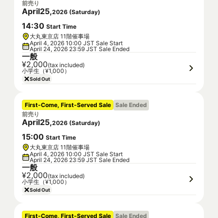
前売り
April
25
,
2026
(
Saturday
)
14
:
30
Start Time
大丸東京店 11階催事場
April 4, 2026 10:00 JST Sale Start
April 24, 2026 23:59 JST Sale Ended
一般
¥2,000
(tax included)
小学生（¥1,000）
Sold Out
First-Come, First-Served Sale
Sale Ended
前売り
April
25
,
2026
(
Saturday
)
15
:
00
Start Time
大丸東京店 11階催事場
April 4, 2026 10:00 JST Sale Start
April 24, 2026 23:59 JST Sale Ended
一般
¥2,000
(tax included)
小学生（¥1,000）
Sold Out
First-Come, First-Served Sale
Sale Ended