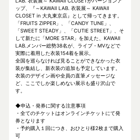
LAB. 衣装展～ KAWAII CLOSETがバージョンア
ップ、『～KAWAII LAB. 衣装展～ KAWAII 
CLOSET in 大丸東京店』として帰ってきます。
「FRUITS ZIPPER」、「CANDY TUNE」、
「SWEET STEADY」、「CUTIE STREET」、そ
して新たに「MORE STAR」を加えた、KAWAII 
LAB.メンバー総勢38名が、ライブ・MVなどで
実際に着⽤した衣装154着を展示。
全国を巡らなければ見ることができなかった衣
装が集結し、新⾐装の追加も予定しています。
衣装のデザイン画や全員の直筆メッセージな
ど、ここでしか楽しめない展示も盛り沢山で
す。
◆申込・発券に関する注意事項
・全てのチケットはオンラインチケットにて発
券となります
・予約購入１回につき、おひとり様2枚まで購入
可