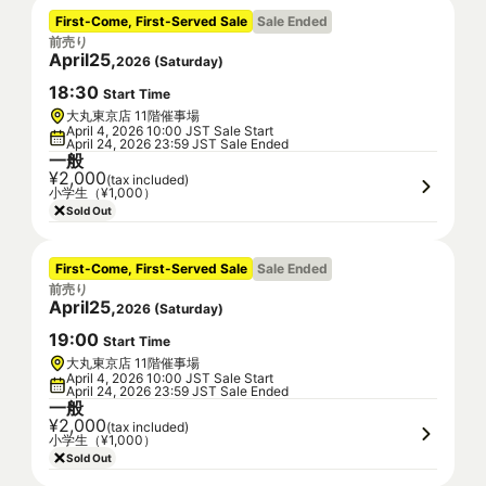
First-Come, First-Served Sale
Sale Ended
前売り
April
25
,
2026
(
Saturday
)
18
:
30
Start Time
大丸東京店 11階催事場
April 4, 2026 10:00 JST Sale Start
April 24, 2026 23:59 JST Sale Ended
一般
¥2,000
(tax included)
小学生（¥1,000）
Sold Out
First-Come, First-Served Sale
Sale Ended
前売り
April
25
,
2026
(
Saturday
)
19
:
00
Start Time
大丸東京店 11階催事場
April 4, 2026 10:00 JST Sale Start
April 24, 2026 23:59 JST Sale Ended
一般
¥2,000
(tax included)
小学生（¥1,000）
Sold Out