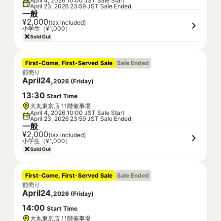
April 4, 2026 10:00 JST Sale Start
April 23, 2026 23:59 JST Sale Ended
一般
¥2,000
(tax included)
小学生（¥1,000）
Sold Out
First-Come, First-Served Sale
Sale Ended
前売り
April
24
,
2026
(
Friday
)
13
:
30
Start Time
大丸東京店 11階催事場
April 4, 2026 10:00 JST Sale Start
April 23, 2026 23:59 JST Sale Ended
一般
¥2,000
(tax included)
小学生（¥1,000）
Sold Out
First-Come, First-Served Sale
Sale Ended
前売り
April
24
,
2026
(
Friday
)
14
:
00
Start Time
大丸東京店 11階催事場