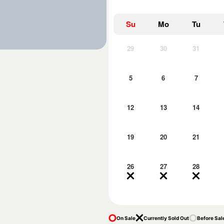
Su
Mo
Tu
29
30
31
5
6
7
12
13
14
19
20
21
26
27
28
On Sale
Currently Sold Out
Before Sal