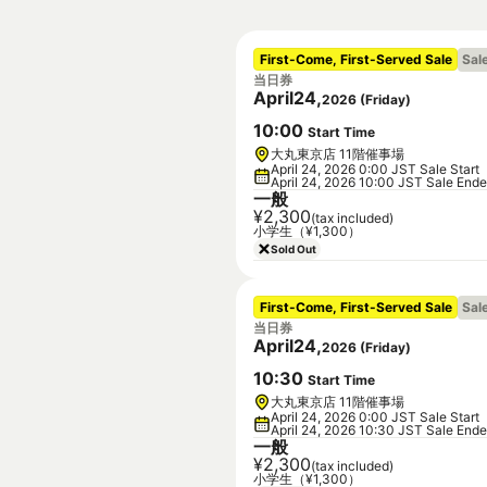
First-Come, First-Served Sale
Sal
当日券
April
24
,
2026
(
Friday
)
10
:
00
Start Time
大丸東京店 11階催事場
April 24, 2026 0:00 JST Sale Start
April 24, 2026 10:00 JST Sale End
一般
¥2,300
(tax included)
小学生（¥1,300）
Sold Out
First-Come, First-Served Sale
Sal
当日券
April
24
,
2026
(
Friday
)
10
:
30
Start Time
大丸東京店 11階催事場
April 24, 2026 0:00 JST Sale Start
April 24, 2026 10:30 JST Sale End
一般
¥2,300
(tax included)
小学生（¥1,300）