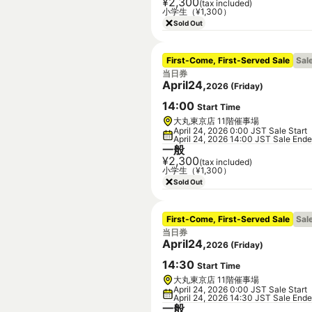
¥2,300
(tax included)
小学生（¥1,300）
Sold Out
First-Come, First-Served Sale
Sal
当日券
April
24
,
2026
(
Friday
)
14
:
00
Start Time
大丸東京店 11階催事場
April 24, 2026 0:00 JST Sale Start
April 24, 2026 14:00 JST Sale End
一般
¥2,300
(tax included)
小学生（¥1,300）
Sold Out
First-Come, First-Served Sale
Sal
当日券
April
24
,
2026
(
Friday
)
14
:
30
Start Time
大丸東京店 11階催事場
April 24, 2026 0:00 JST Sale Start
April 24, 2026 14:30 JST Sale End
一般