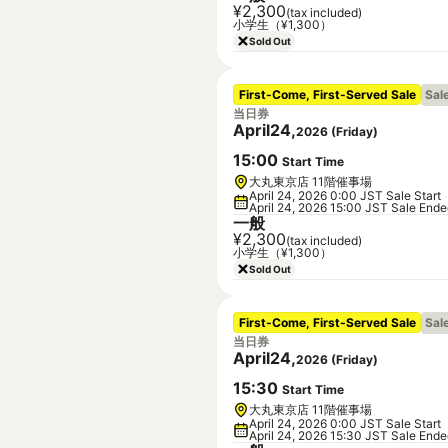
¥2,300
(tax included)
小学生（¥1,300）
Sold Out
First-Come, First-Served Sale
Sal
当日券
April
24
,
2026
(
Friday
)
15
:
00
Start Time
大丸東京店 11階催事場
April 24, 2026 0:00 JST Sale Start
April 24, 2026 15:00 JST Sale End
一般
¥2,300
(tax included)
小学生（¥1,300）
Sold Out
First-Come, First-Served Sale
Sal
当日券
April
24
,
2026
(
Friday
)
15
:
30
Start Time
大丸東京店 11階催事場
April 24, 2026 0:00 JST Sale Start
April 24, 2026 15:30 JST Sale End