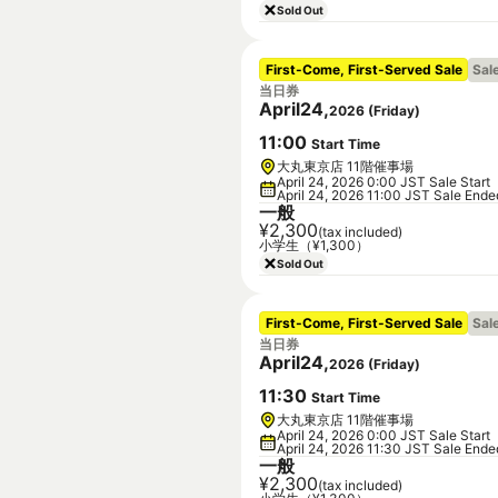
Sold Out
First-Come, First-Served Sale
Sal
当日券
April
24
,
2026
(
Friday
)
11
:
00
Start Time
大丸東京店 11階催事場
April 24, 2026 0:00 JST Sale Start
April 24, 2026 11:00 JST Sale Ende
一般
¥2,300
(tax included)
小学生（¥1,300）
Sold Out
First-Come, First-Served Sale
Sal
当日券
April
24
,
2026
(
Friday
)
11
:
30
Start Time
大丸東京店 11階催事場
April 24, 2026 0:00 JST Sale Start
April 24, 2026 11:30 JST Sale Ende
一般
¥2,300
(tax included)