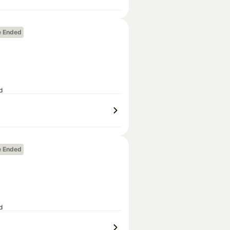
e Ended
d
e Ended
d