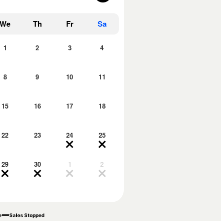
We
Th
Fr
Sa
1
2
3
4
8
9
10
11
15
16
17
18
22
23
24
25
29
30
1
2
e
Sales Stopped