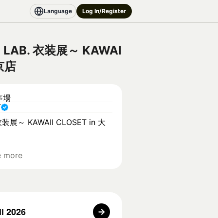
Language
Log In/Register
LAB. 衣装展～ KAWAI
東京店
事場
T
装展～ KAWAII CLOSET in 大
e more
il 2026