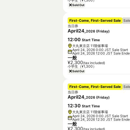
小学生（¥1,300）
Sold Out
First-Come, First-Served Sale
Sal
当日券
April
24
,
2026
(
Friday
)
12
:
00
Start Time
大丸東京店 11階催事場
April 24, 2026 0:00 JST Sale Start
April 24, 2026 12:00 JST Sale End
一般
¥2,300
(tax included)
小学生（¥1,300）
Sold Out
First-Come, First-Served Sale
Sal
当日券
April
24
,
2026
(
Friday
)
12
:
30
Start Time
大丸東京店 11階催事場
April 24, 2026 0:00 JST Sale Start
April 24, 2026 12:30 JST Sale End
一般
¥2,300
(tax included)