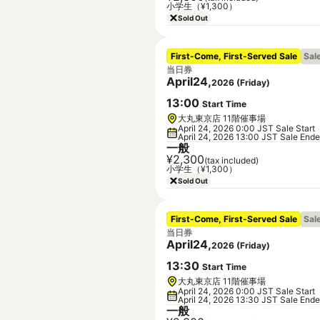
小学生（¥1,300）
Sold Out
First-Come, First-Served Sale
Sal
当日券
April
24
,
2026
(
Friday
)
13
:
00
Start Time
大丸東京店 11階催事場
April 24, 2026 0:00 JST Sale Start
April 24, 2026 13:00 JST Sale End
一般
¥2,300
(tax included)
小学生（¥1,300）
Sold Out
First-Come, First-Served Sale
Sal
当日券
April
24
,
2026
(
Friday
)
13
:
30
Start Time
大丸東京店 11階催事場
April 24, 2026 0:00 JST Sale Start
April 24, 2026 13:30 JST Sale End
一般