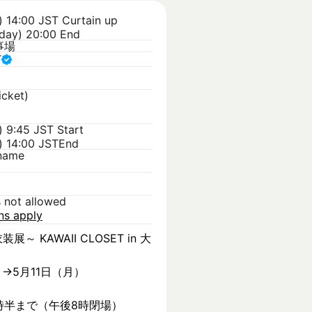
) 14:00 JST
Curtain up
day) 20:00 End
事場
T
icket)
) 9:45 JST
Start
) 14:00 JST
End
kname
s not allowed
ons apply
装展～ KAWAII CLOSET in 大
）→5月11日（月）
時半まで（午後8時閉場）