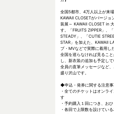
全国5都市、4万⼈以上が来場した～
KAWAII CLOSETがバージョ
装展～ KAWAII CLOSET
す。「FRUITS ZIPPER」、「
STEADY」、「CUTIE ST
STAR」を加えた、KAWAII
ブ・MVなどで実際に着⽤した
全国を巡らなければ見ること
し、新⾐装の追加も予定して
全員の直筆メッセージなど、
盛り沢山です。
◆申込・発券に関する注意事
・全てのチケットはオンライ
す
・予約購入１回につき、おひ
・各回で上限数を設けている