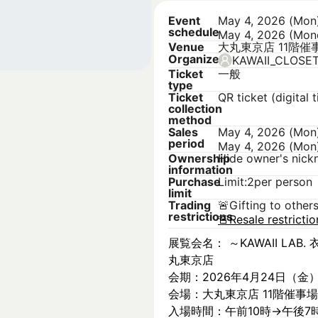
Event
May 4, 2026 (Mon
schedule
May 4, 2026 (Mon
Venue
大丸東京店 11階催
Organizer
KAWAII_CLOSE
Ticket
一般
type
Ticket
QR ticket (digital t
collection
method
Sales
May 4, 2026 (Mon
period
May 4, 2026 (Mon
Ownership
Hide owner's nic
information
Purchase
Limit:2per person
limit
Trading
🚨
Gifting to other
restrictions
🚨
Resale restricti
展覧会名： ～KAWAII LAB. 衣
丸東京店
会期：2026年4月24日（金
会場：大丸東京店 11階催事場
入場時間：午前10時→午後7