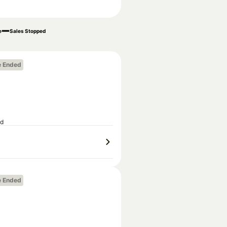
e
Sales Stopped
e Ended
ed
e Ended