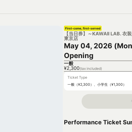
First-come, first-served
【当日券】～KAWAII LAB. 衣装展
東京店
May 04, 2026 (Mon
Opening
一般
¥2,300
(tax included)
Ticket Type
一般（¥2,300）、小学生（¥1,300）
Performance Ticket S