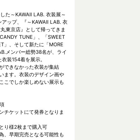
KAWAII LAB. 衣装展～ 
ンアップ、『～KAWAII LAB. 衣
 in 大丸東京店』として帰ってきま
CANDY TUNE」、「SWEET 
REET」、そして新たに「MORE 
 LAB.メンバー総勢38名が、ライ
衣装154着を展示。
ができなかった衣装が集結
います。衣装のデザイン画や
ここでしか楽しめない展示も
項
ンチケットにて発券となりま
とり様2枚まで購入可
為、早期完売となる可能性も