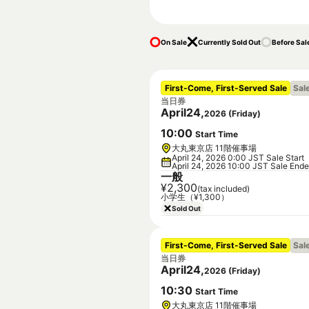
On Sale
Currently Sold Out
Before Sal
First-Come, First-Served Sale
Sal
当日券
April
24
,
2026
(
Friday
)
10
:
00
Start Time
大丸東京店 11階催事場
April 24, 2026 0:00 JST Sale Start
April 24, 2026 10:00 JST Sale End
一般
¥2,300
(tax included)
小学生（¥1,300）
Sold Out
First-Come, First-Served Sale
Sal
当日券
April
24
,
2026
(
Friday
)
10
:
30
Start Time
大丸東京店 11階催事場