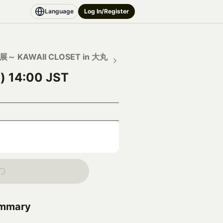
Language
Log In/Register
～ KAWAII CLOSET in 大丸
) 14:00 JST
ummary