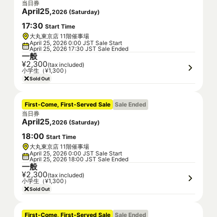
当日券
April
25
,
2026
(
Saturday
)
17
:
30
Start Time
大丸東京店 11階催事場
April 25, 2026 0:00 JST Sale Start
April 25, 2026 17:30 JST Sale Ended
一般
¥2,300
(tax included)
小学生（¥1,300）
Sold Out
First-Come, First-Served Sale
Sale Ended
当日券
April
25
,
2026
(
Saturday
)
18
:
00
Start Time
大丸東京店 11階催事場
April 25, 2026 0:00 JST Sale Start
April 25, 2026 18:00 JST Sale Ended
一般
¥2,300
(tax included)
小学生（¥1,300）
Sold Out
First-Come, First-Served Sale
Sale Ended