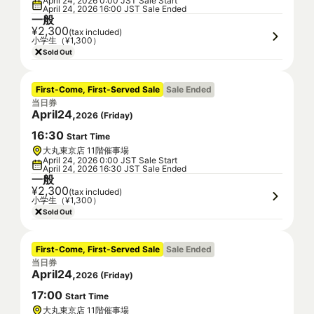
April 24, 2026 0:00 JST Sale Start
April 24, 2026 16:00 JST Sale Ended
一般
¥2,300
(tax included)
小学生（¥1,300）
Sold Out
First-Come, First-Served Sale
Sale Ended
当日券
April
24
,
2026
(
Friday
)
16
:
30
Start Time
大丸東京店 11階催事場
April 24, 2026 0:00 JST Sale Start
April 24, 2026 16:30 JST Sale Ended
一般
¥2,300
(tax included)
小学生（¥1,300）
Sold Out
First-Come, First-Served Sale
Sale Ended
当日券
April
24
,
2026
(
Friday
)
17
:
00
Start Time
大丸東京店 11階催事場