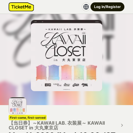
Log In/Register
First-come, first-served
【当日券】～KAWAII LAB. 衣装展～ KAWAII
CLOSET in 大丸東京店