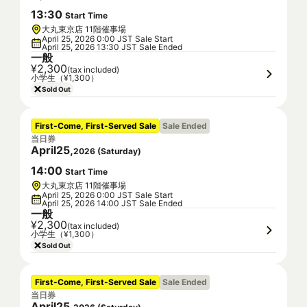
13
:
30
Start Time
大丸東京店 11階催事場
April 25, 2026 0:00 JST Sale Start
April 25, 2026 13:30 JST Sale Ended
一般
¥2,300
(tax included)
小学生（¥1,300）
Sold Out
First-Come, First-Served Sale
Sale Ended
当日券
April
25
,
2026
(
Saturday
)
14
:
00
Start Time
大丸東京店 11階催事場
April 25, 2026 0:00 JST Sale Start
April 25, 2026 14:00 JST Sale Ended
一般
¥2,300
(tax included)
小学生（¥1,300）
Sold Out
First-Come, First-Served Sale
Sale Ended
当日券
April
25
,