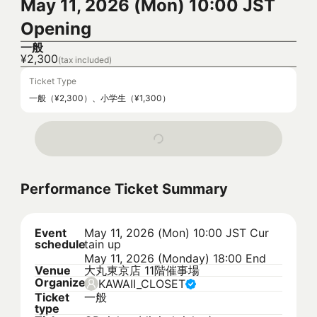
May 11, 2026 (Mon) 10:00 JST
Opening
一般
¥2,300
(tax included)
Ticket Type
一般（¥2,300）、小学生（¥1,300）
Performance Ticket Summary
Event
May 11, 2026 (Mon) 10:00 JST
Cur
schedule
tain up
May 11, 2026 (Monday) 18:00 End
Venue
大丸東京店 11階催事場
Organizer
KAWAII_CLOSET
Ticket
一般
type