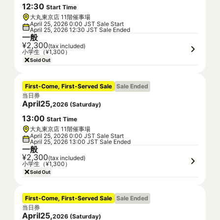
12
:
30
Start Time
大丸東京店 11階催事場
April 25, 2026 0:00 JST Sale Start
April 25, 2026 12:30 JST Sale Ended
一般
¥2,300
(tax included)
小学生（¥1,300）
Sold Out
First-Come, First-Served Sale
Sale Ended
当日券
April
25
,
2026
(
Saturday
)
13
:
00
Start Time
大丸東京店 11階催事場
April 25, 2026 0:00 JST Sale Start
April 25, 2026 13:00 JST Sale Ended
一般
¥2,300
(tax included)
小学生（¥1,300）
Sold Out
First-Come, First-Served Sale
Sale Ended
当日券
April
25
,
2026
(
Saturday
)