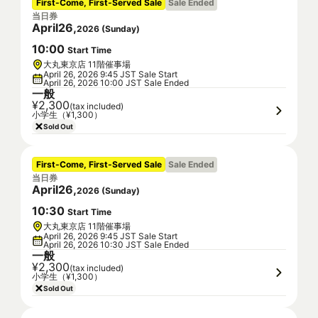
First-Come, First-Served Sale
Sale Ended
当日券
April
26
,
2026
(
Sunday
)
10
:
00
Start Time
大丸東京店 11階催事場
April 26, 2026 9:45 JST Sale Start
April 26, 2026 10:00 JST Sale Ended
一般
¥2,300
(tax included)
小学生（¥1,300）
Sold Out
First-Come, First-Served Sale
Sale Ended
当日券
April
26
,
2026
(
Sunday
)
10
:
30
Start Time
大丸東京店 11階催事場
April 26, 2026 9:45 JST Sale Start
April 26, 2026 10:30 JST Sale Ended
一般
¥2,300
(tax included)
小学生（¥1,300）
Sold Out