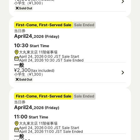
小学生（¥1,300）
Sold Out
First-Come, First-Served Sale
Sale Ended
当日券
April
24
,
2026
(
Friday
)
10
:
30
Start Time
大丸東京店 11階催事場
April 24, 2026 0:00 JST Sale Start
April 24, 2026 10:30 JST Sale Ended
一般
¥2,300
(tax included)
小学生（¥1,300）
Sold Out
First-Come, First-Served Sale
Sale Ended
当日券
April
24
,
2026
(
Friday
)
11
:
00
Start Time
大丸東京店 11階催事場
April 24, 2026 0:00 JST Sale Start
April 24, 2026 11:00 JST Sale Ended
一般