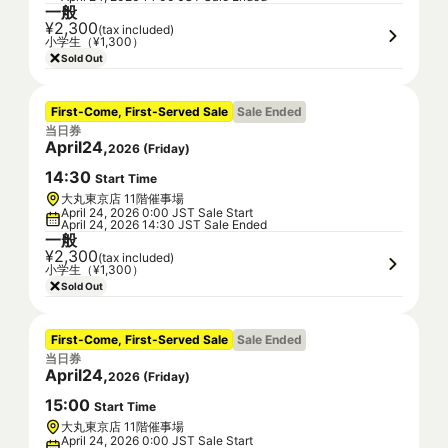
一般
¥2,300
(tax included)
小学生（¥1,300）
Sold Out
First-Come, First-Served Sale
Sale Ended
当日券
April
24
,
2026
(
Friday
)
14
:
30
Start Time
大丸東京店 11階催事場
April 24, 2026 0:00 JST Sale Start
April 24, 2026 14:30 JST Sale Ended
一般
¥2,300
(tax included)
小学生（¥1,300）
Sold Out
First-Come, First-Served Sale
Sale Ended
当日券
April
24
,
2026
(
Friday
)
15
:
00
Start Time
大丸東京店 11階催事場
April 24, 2026 0:00 JST Sale Start