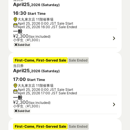
April
25
,
2026
(
Saturday
)
16
:
30
Start Time
大丸東京店 11階催事場
April 25, 2026 0:00 JST Sale Start
April 25, 2026 16:30 JST Sale Ended
一般
¥2,300
(tax included)
小学生（¥1,300）
Sold Out
First-Come, First-Served Sale
Sale Ended
当日券
April
25
,
2026
(
Saturday
)
17
:
00
Start Time
大丸東京店 11階催事場
April 25, 2026 0:00 JST Sale Start
April 25, 2026 17:00 JST Sale Ended
一般
¥2,300
(tax included)
小学生（¥1,300）
Sold Out
First-Come, First-Served Sale
Sale Ended