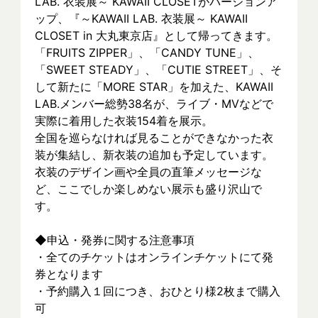
LAB. 衣装展～ KAWAII CLOSETがバージョンア
ップ、『～KAWAII LAB. 衣装展～ KAWAII 
CLOSET in 大丸東京店』として帰ってきます。
「FRUITS ZIPPER」、「CANDY TUNE」、
「SWEET STEADY」、「CUTIE STREET」、そ
して新たに「MORE STAR」を加えた、KAWAII 
LAB.メンバー総勢38名が、ライブ・MVなどで
実際に着⽤した衣装154着を展示。
全国を巡らなければ見ることができなかった衣
装が集結し、新⾐装の追加も予定しています。
衣装のデザイン画や全員の直筆メッセージな
ど、ここでしか楽しめない展示も盛り沢山で
す。
◆申込・発券に関する注意事項
・全てのチケットはオンラインチケットにて発
券となります
・予約購入１回につき、おひとり様2枚まで購入
可