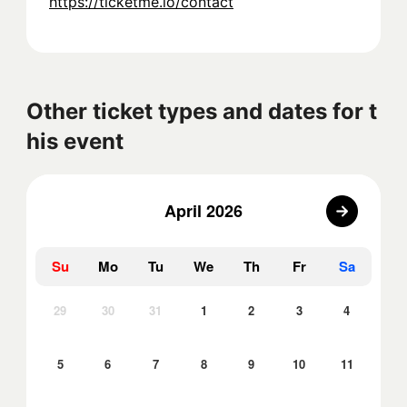
https://ticketme.io/contact
Other ticket types and dates for t
his event
April 2026
Su
Mo
Tu
We
Th
Fr
Sa
29
30
31
1
2
3
4
5
6
7
8
9
10
11