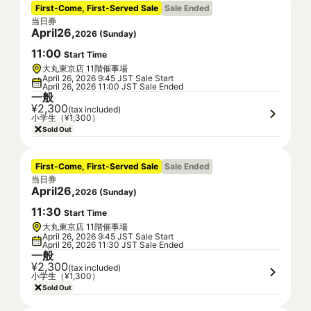
First-Come, First-Served Sale
Sale Ended
当日券
April
26
,
2026
(
Sunday
)
11
:
00
Start Time
大丸東京店 11階催事場
April 26, 2026 9:45 JST Sale Start
April 26, 2026 11:00 JST Sale Ended
一般
¥2,300
(tax included)
小学生（¥1,300）
Sold Out
First-Come, First-Served Sale
Sale Ended
当日券
April
26
,
2026
(
Sunday
)
11
:
30
Start Time
大丸東京店 11階催事場
April 26, 2026 9:45 JST Sale Start
April 26, 2026 11:30 JST Sale Ended
一般
¥2,300
(tax included)
小学生（¥1,300）
Sold Out