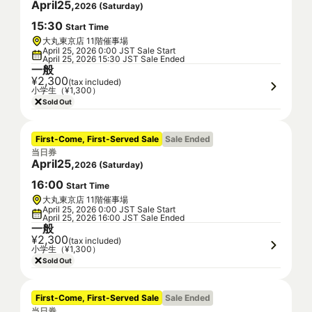
April
25
,
2026
(
Saturday
)
15
:
30
Start Time
大丸東京店 11階催事場
April 25, 2026 0:00 JST Sale Start
April 25, 2026 15:30 JST Sale Ended
一般
¥2,300
(tax included)
小学生（¥1,300）
Sold Out
First-Come, First-Served Sale
Sale Ended
当日券
April
25
,
2026
(
Saturday
)
16
:
00
Start Time
大丸東京店 11階催事場
April 25, 2026 0:00 JST Sale Start
April 25, 2026 16:00 JST Sale Ended
一般
¥2,300
(tax included)
小学生（¥1,300）
Sold Out
First-Come, First-Served Sale
Sale Ended
当日券