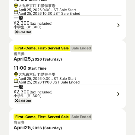
大丸東京店 11階催事場
April 25, 2026 0:00 JST Sale Start
April 25, 2026 10:30 JST Sale Ended
一般
¥2,300
(tax included)
小学生（¥1,300）
Sold Out
First-Come, First-Served Sale
Sale Ended
当日券
April
25
,
2026
(
Saturday
)
11
:
00
Start Time
大丸東京店 11階催事場
April 25, 2026 0:00 JST Sale Start
April 25, 2026 11:00 JST Sale Ended
一般
¥2,300
(tax included)
小学生（¥1,300）
Sold Out
First-Come, First-Served Sale
Sale Ended
当日券
April
25
,
2026
(
Saturday
)