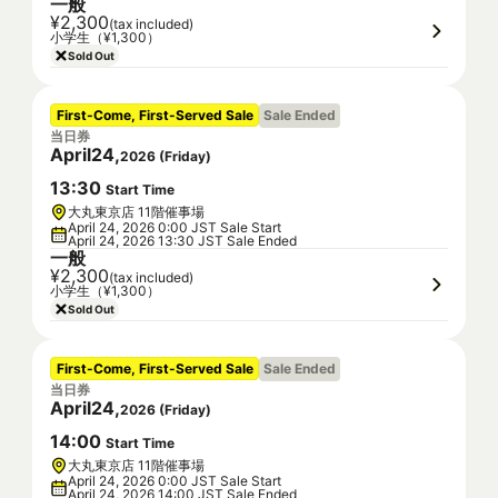
一般
¥2,300
(tax included)
小学生（¥1,300）
Sold Out
First-Come, First-Served Sale
Sale Ended
当日券
April
24
,
2026
(
Friday
)
13
:
30
Start Time
大丸東京店 11階催事場
April 24, 2026 0:00 JST Sale Start
April 24, 2026 13:30 JST Sale Ended
一般
¥2,300
(tax included)
小学生（¥1,300）
Sold Out
First-Come, First-Served Sale
Sale Ended
当日券
April
24
,
2026
(
Friday
)
14
:
00
Start Time
大丸東京店 11階催事場
April 24, 2026 0:00 JST Sale Start
April 24, 2026 14:00 JST Sale Ended