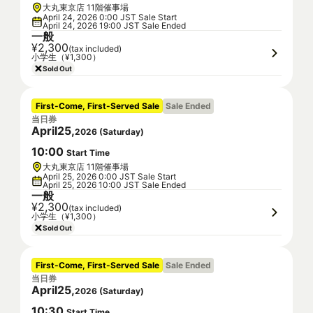
大丸東京店 11階催事場
April 24, 2026 0:00 JST Sale Start
April 24, 2026 19:00 JST Sale Ended
一般
¥2,300
(tax included)
小学生（¥1,300）
Sold Out
First-Come, First-Served Sale
Sale Ended
当日券
April
25
,
2026
(
Saturday
)
10
:
00
Start Time
大丸東京店 11階催事場
April 25, 2026 0:00 JST Sale Start
April 25, 2026 10:00 JST Sale Ended
一般
¥2,300
(tax included)
小学生（¥1,300）
Sold Out
First-Come, First-Served Sale
Sale Ended
当日券
April
25
,
2026
(
Saturday
)
10
:
30
Start Time