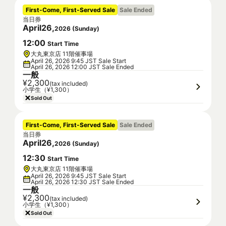
First-Come, First-Served Sale
Sale Ended
当日券
April
26
,
2026
(
Sunday
)
12
:
00
Start Time
大丸東京店 11階催事場
April 26, 2026 9:45 JST Sale Start
April 26, 2026 12:00 JST Sale Ended
一般
¥2,300
(tax included)
小学生（¥1,300）
Sold Out
First-Come, First-Served Sale
Sale Ended
当日券
April
26
,
2026
(
Sunday
)
12
:
30
Start Time
大丸東京店 11階催事場
April 26, 2026 9:45 JST Sale Start
April 26, 2026 12:30 JST Sale Ended
一般
¥2,300
(tax included)
小学生（¥1,300）
Sold Out