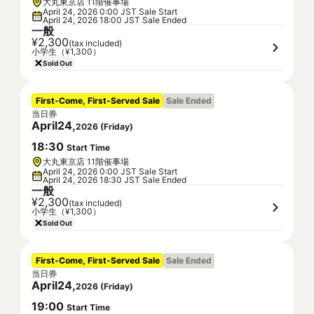
大丸東京店 11階催事場
April 24, 2026 0:00 JST Sale Start
April 24, 2026 18:00 JST Sale Ended
一般
¥2,300
(tax included)
小学生（¥1,300）
Sold Out
First-Come, First-Served Sale
Sale Ended
当日券
April
24
,
2026
(
Friday
)
18
:
30
Start Time
大丸東京店 11階催事場
April 24, 2026 0:00 JST Sale Start
April 24, 2026 18:30 JST Sale Ended
一般
¥2,300
(tax included)
小学生（¥1,300）
Sold Out
First-Come, First-Served Sale
Sale Ended
当日券
April
24
,
2026
(
Friday
)
19
:
00
Start Time