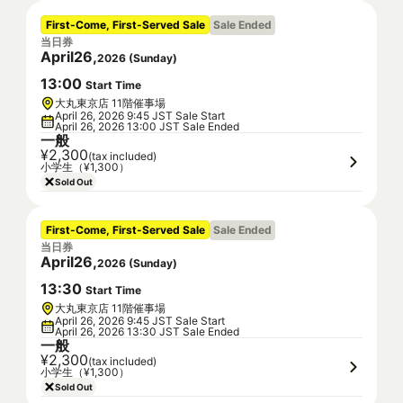
First-Come, First-Served Sale
Sale Ended
当日券
April
26
,
2026
(
Sunday
)
13
:
00
Start Time
大丸東京店 11階催事場
April 26, 2026 9:45 JST Sale Start
April 26, 2026 13:00 JST Sale Ended
一般
¥2,300
(tax included)
小学生（¥1,300）
Sold Out
First-Come, First-Served Sale
Sale Ended
当日券
April
26
,
2026
(
Sunday
)
13
:
30
Start Time
大丸東京店 11階催事場
April 26, 2026 9:45 JST Sale Start
April 26, 2026 13:30 JST Sale Ended
一般
¥2,300
(tax included)
小学生（¥1,300）
Sold Out