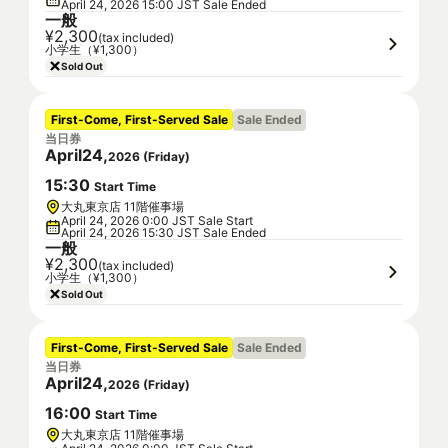
April 24, 2026 15:00 JST Sale Ended
一般
¥2,300
(tax included)
小学生（¥1,300）
Sold Out
First-Come, First-Served Sale
Sale Ended
当日券
April
24
,
2026
(
Friday
)
15
:
30
Start Time
大丸東京店 11階催事場
April 24, 2026 0:00 JST Sale Start
April 24, 2026 15:30 JST Sale Ended
一般
¥2,300
(tax included)
小学生（¥1,300）
Sold Out
First-Come, First-Served Sale
Sale Ended
当日券
April
24
,
2026
(
Friday
)
16
:
00
Start Time
大丸東京店 11階催事場