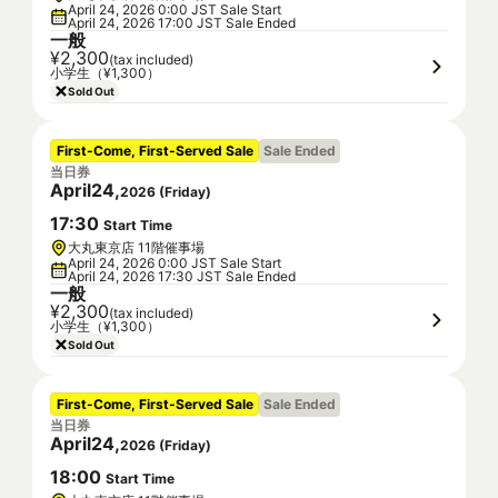
April 24, 2026 0:00 JST Sale Start
April 24, 2026 17:00 JST Sale Ended
一般
¥2,300
(tax included)
小学生（¥1,300）
Sold Out
First-Come, First-Served Sale
Sale Ended
当日券
April
24
,
2026
(
Friday
)
17
:
30
Start Time
大丸東京店 11階催事場
April 24, 2026 0:00 JST Sale Start
April 24, 2026 17:30 JST Sale Ended
一般
¥2,300
(tax included)
小学生（¥1,300）
Sold Out
First-Come, First-Served Sale
Sale Ended
当日券
April
24
,
2026
(
Friday
)
18
:
00
Start Time