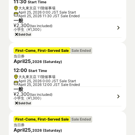
11
:
30
Start Time
大丸東京店 11階催事場
April 25, 2026 0:00 JST Sale Start
April 25, 2026 11:30 JST Sale Ended
一般
¥2,300
(tax included)
小学生（¥1,300）
Sold Out
First-Come, First-Served Sale
Sale Ended
当日券
April
25
,
2026
(
Saturday
)
12
:
00
Start Time
大丸東京店 11階催事場
April 25, 2026 0:00 JST Sale Start
April 25, 2026 12:00 JST Sale Ended
一般
¥2,300
(tax included)
小学生（¥1,300）
Sold Out
First-Come, First-Served Sale
Sale Ended
当日券
April
25
,
2026
(
Saturday
)