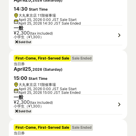
2026
(
Saturday
)
14
:
30
Start Time
大丸東京店 11階催事場
April 25, 2026 0:00 JST Sale Start
April 25, 2026 14:30 JST Sale Ended
一般
¥2,300
(tax included)
小学生（¥1,300）
Sold Out
First-Come, First-Served Sale
Sale Ended
当日券
April
25
,
2026
(
Saturday
)
15
:
00
Start Time
大丸東京店 11階催事場
April 25, 2026 0:00 JST Sale Start
April 25, 2026 15:00 JST Sale Ended
一般
¥2,300
(tax included)
小学生（¥1,300）
Sold Out
First-Come, First-Served Sale
Sale Ended
当日券