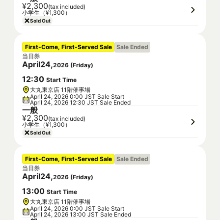
¥2,300
(tax included)
小学生（¥1,300）
Sold Out
First-Come, First-Served Sale
Sale Ended
当日券
April
24
,
2026
(
Friday
)
12
:
30
Start Time
大丸東京店 11階催事場
April 24, 2026 0:00 JST Sale Start
April 24, 2026 12:30 JST Sale Ended
一般
¥2,300
(tax included)
小学生（¥1,300）
Sold Out
First-Come, First-Served Sale
Sale Ended
当日券
April
24
,
2026
(
Friday
)
13
:
00
Start Time
大丸東京店 11階催事場
April 24, 2026 0:00 JST Sale Start
April 24, 2026 13:00 JST Sale Ended