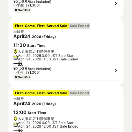
¥2,300
(tax included)
小学生（¥1,300）
Sold Out
First-Come, First-Served Sale
Sale Ended
当日券
April
24
,
2026
(
Friday
)
11
:
30
Start Time
大丸東京店 11階催事場
April 24, 2026 0:00 JST Sale Start
April 24, 2026 11:30 JST Sale Ended
一般
¥2,300
(tax included)
小学生（¥1,300）
Sold Out
First-Come, First-Served Sale
Sale Ended
当日券
April
24
,
2026
(
Friday
)
12
:
00
Start Time
大丸東京店 11階催事場
April 24, 2026 0:00 JST Sale Start
April 24, 2026 12:00 JST Sale Ended
一般