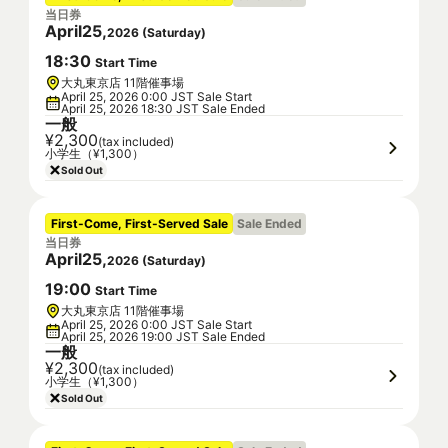
当日券
April
25
,
2026
(
Saturday
)
18
:
30
Start Time
大丸東京店 11階催事場
April 25, 2026 0:00 JST Sale Start
April 25, 2026 18:30 JST Sale Ended
一般
¥2,300
(tax included)
小学生（¥1,300）
Sold Out
First-Come, First-Served Sale
Sale Ended
当日券
April
25
,
2026
(
Saturday
)
19
:
00
Start Time
大丸東京店 11階催事場
April 25, 2026 0:00 JST Sale Start
April 25, 2026 19:00 JST Sale Ended
一般
¥2,300
(tax included)
小学生（¥1,300）
Sold Out