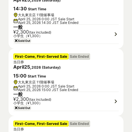
2026
(
Saturday
)
14
:
30
Start Time
大丸東京店 11階催事場
April 25, 2026 0:00 JST Sale Start
April 25, 2026 14:30 JST Sale Ended
一般
¥2,300
(tax included)
小学生（¥1,300）
Sold Out
First-Come, First-Served Sale
Sale Ended
当日券
April
25
,
2026
(
Saturday
)
15
:
00
Start Time
大丸東京店 11階催事場
April 25, 2026 0:00 JST Sale Start
April 25, 2026 15:00 JST Sale Ended
一般
¥2,300
(tax included)
小学生（¥1,300）
Sold Out
First-Come, First-Served Sale
Sale Ended
当日券