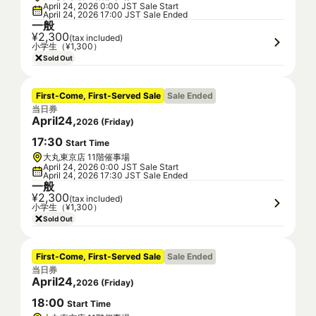
April 24, 2026 0:00 JST Sale Start
April 24, 2026 17:00 JST Sale Ended
一般
¥2,300
(tax included)
小学生（¥1,300）
Sold Out
First-Come, First-Served Sale
Sale Ended
当日券
April
24
,
2026
(
Friday
)
17
:
30
Start Time
大丸東京店 11階催事場
April 24, 2026 0:00 JST Sale Start
April 24, 2026 17:30 JST Sale Ended
一般
¥2,300
(tax included)
小学生（¥1,300）
Sold Out
First-Come, First-Served Sale
Sale Ended
当日券
April
24
,
2026
(
Friday
)
18
:
00
Start Time