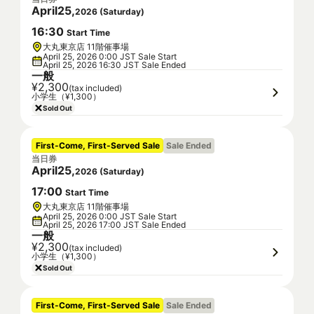
April
25
,
2026
(
Saturday
)
16
:
30
Start Time
大丸東京店 11階催事場
April 25, 2026 0:00 JST Sale Start
April 25, 2026 16:30 JST Sale Ended
一般
¥2,300
(tax included)
小学生（¥1,300）
Sold Out
First-Come, First-Served Sale
Sale Ended
当日券
April
25
,
2026
(
Saturday
)
17
:
00
Start Time
大丸東京店 11階催事場
April 25, 2026 0:00 JST Sale Start
April 25, 2026 17:00 JST Sale Ended
一般
¥2,300
(tax included)
小学生（¥1,300）
Sold Out
First-Come, First-Served Sale
Sale Ended