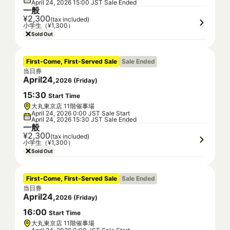
April 24, 2026 15:00 JST Sale Ended
一般
¥2,300
(tax included)
小学生（¥1,300）
Sold Out
First-Come, First-Served Sale
Sale Ended
当日券
April
24
,
2026
(
Friday
)
15
:
30
Start Time
大丸東京店 11階催事場
April 24, 2026 0:00 JST Sale Start
April 24, 2026 15:30 JST Sale Ended
一般
¥2,300
(tax included)
小学生（¥1,300）
Sold Out
First-Come, First-Served Sale
Sale Ended
当日券
April
24
,
2026
(
Friday
)
16
:
00
Start Time
大丸東京店 11階催事場