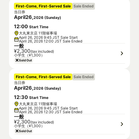
First-Come, First-Served Sale
Sale Ended
当日券
April
26
,
2026
(
Sunday
)
12
:
00
Start Time
大丸東京店 11階催事場
April 26, 2026 9:45 JST Sale Start
April 26, 2026 12:00 JST Sale Ended
一般
¥2,300
(tax included)
小学生（¥1,300）
Sold Out
First-Come, First-Served Sale
Sale Ended
当日券
April
26
,
2026
(
Sunday
)
12
:
30
Start Time
大丸東京店 11階催事場
April 26, 2026 9:45 JST Sale Start
April 26, 2026 12:30 JST Sale Ended
一般
¥2,300
(tax included)
小学生（¥1,300）
Sold Out