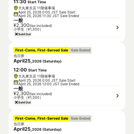
11
:
30
Start Time
大丸東京店 11階催事場
April 25, 2026 0:00 JST Sale Start
April 25, 2026 11:30 JST Sale Ended
一般
¥2,300
(tax included)
小学生（¥1,300）
Sold Out
First-Come, First-Served Sale
Sale Ended
当日券
April
25
,
2026
(
Saturday
)
12
:
00
Start Time
大丸東京店 11階催事場
April 25, 2026 0:00 JST Sale Start
April 25, 2026 12:00 JST Sale Ended
一般
¥2,300
(tax included)
小学生（¥1,300）
Sold Out
First-Come, First-Served Sale
Sale Ended
当日券
April
25
,
2026
(
Saturday
)