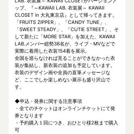
LAB. 衣装展～ KAWAII CLOSETがバージョンア
ップ、『～KAWAII LAB. 衣装展～ KAWAII 
CLOSET in 大丸東京店』として帰ってきます。
「FRUITS ZIPPER」、「CANDY TUNE」、
「SWEET STEADY」、「CUTIE STREET」、そ
して新たに「MORE STAR」を加えた、KAWAII 
LAB.メンバー総勢38名が、ライブ・MVなどで
実際に着⽤した衣装154着を展示。
全国を巡らなければ見ることができなかった衣
装が集結し、新⾐装の追加も予定しています。
衣装のデザイン画や全員の直筆メッセージな
ど、ここでしか楽しめない展示も盛り沢山で
す。
◆申込・発券に関する注意事項
・全てのチケットはオンラインチケットにて発
券となります
・予約購入１回につき、おひとり様2枚まで購入
可