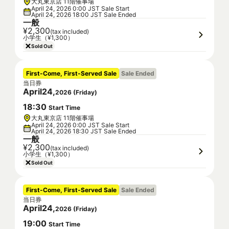
大丸東京店 11階催事場
April 24, 2026 0:00 JST Sale Start
April 24, 2026 18:00 JST Sale Ended
一般
¥2,300
(tax included)
小学生（¥1,300）
Sold Out
First-Come, First-Served Sale
Sale Ended
当日券
April
24
,
2026
(
Friday
)
18
:
30
Start Time
大丸東京店 11階催事場
April 24, 2026 0:00 JST Sale Start
April 24, 2026 18:30 JST Sale Ended
一般
¥2,300
(tax included)
小学生（¥1,300）
Sold Out
First-Come, First-Served Sale
Sale Ended
当日券
April
24
,
2026
(
Friday
)
19
:
00
Start Time