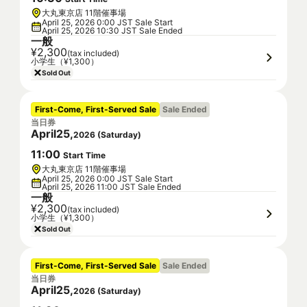
大丸東京店 11階催事場
April 25, 2026 0:00 JST Sale Start
April 25, 2026 10:30 JST Sale Ended
一般
¥2,300
(tax included)
小学生（¥1,300）
Sold Out
First-Come, First-Served Sale
Sale Ended
当日券
April
25
,
2026
(
Saturday
)
11
:
00
Start Time
大丸東京店 11階催事場
April 25, 2026 0:00 JST Sale Start
April 25, 2026 11:00 JST Sale Ended
一般
¥2,300
(tax included)
小学生（¥1,300）
Sold Out
First-Come, First-Served Sale
Sale Ended
当日券
April
25
,
2026
(
Saturday
)