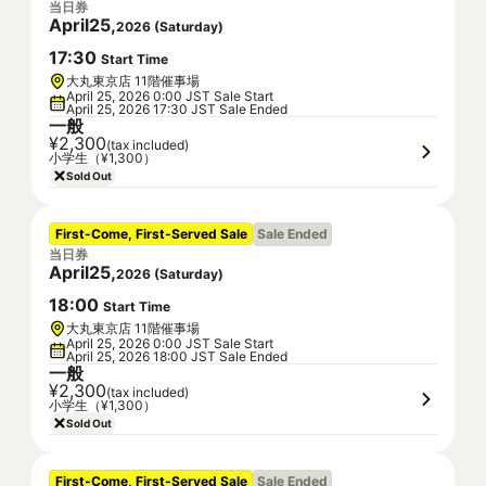
当日券
April
25
,
2026
(
Saturday
)
17
:
30
Start Time
大丸東京店 11階催事場
April 25, 2026 0:00 JST Sale Start
April 25, 2026 17:30 JST Sale Ended
一般
¥2,300
(tax included)
小学生（¥1,300）
Sold Out
First-Come, First-Served Sale
Sale Ended
当日券
April
25
,
2026
(
Saturday
)
18
:
00
Start Time
大丸東京店 11階催事場
April 25, 2026 0:00 JST Sale Start
April 25, 2026 18:00 JST Sale Ended
一般
¥2,300
(tax included)
小学生（¥1,300）
Sold Out
First-Come, First-Served Sale
Sale Ended