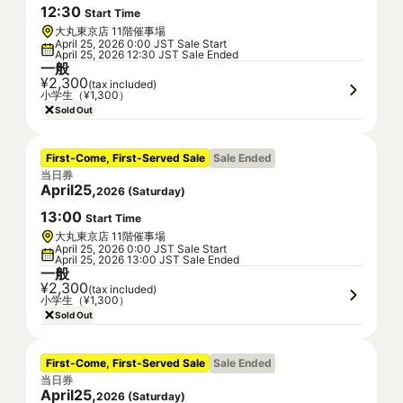
12
:
30
Start Time
大丸東京店 11階催事場
April 25, 2026 0:00 JST Sale Start
April 25, 2026 12:30 JST Sale Ended
一般
¥2,300
(tax included)
小学生（¥1,300）
Sold Out
First-Come, First-Served Sale
Sale Ended
当日券
April
25
,
2026
(
Saturday
)
13
:
00
Start Time
大丸東京店 11階催事場
April 25, 2026 0:00 JST Sale Start
April 25, 2026 13:00 JST Sale Ended
一般
¥2,300
(tax included)
小学生（¥1,300）
Sold Out
First-Come, First-Served Sale
Sale Ended
当日券
April
25
,
2026
(
Saturday
)