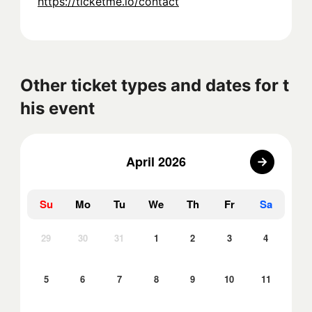
https://ticketme.io/contact
Other ticket types and dates for t
his event
April 2026
Su
Mo
Tu
We
Th
Fr
Sa
29
30
31
1
2
3
4
5
6
7
8
9
10
11