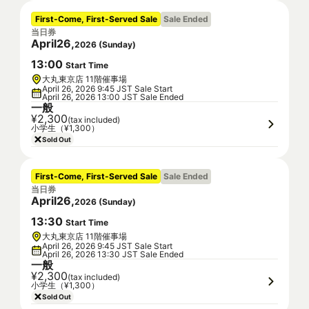
First-Come, First-Served Sale
Sale Ended
当日券
April
26
,
2026
(
Sunday
)
13
:
00
Start Time
大丸東京店 11階催事場
April 26, 2026 9:45 JST Sale Start
April 26, 2026 13:00 JST Sale Ended
一般
¥2,300
(tax included)
小学生（¥1,300）
Sold Out
First-Come, First-Served Sale
Sale Ended
当日券
April
26
,
2026
(
Sunday
)
13
:
30
Start Time
大丸東京店 11階催事場
April 26, 2026 9:45 JST Sale Start
April 26, 2026 13:30 JST Sale Ended
一般
¥2,300
(tax included)
小学生（¥1,300）
Sold Out