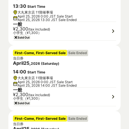
13
:
30
Start Time
大丸東京店 11階催事場
April 25, 2026 0:00 JST Sale Start
April 25, 2026 13:30 JST Sale Ended
一般
¥2,300
(tax included)
小学生（¥1,300）
Sold Out
First-Come, First-Served Sale
Sale Ended
当日券
April
25
,
2026
(
Saturday
)
14
:
00
Start Time
大丸東京店 11階催事場
April 25, 2026 0:00 JST Sale Start
April 25, 2026 14:00 JST Sale Ended
一般
¥2,300
(tax included)
小学生（¥1,300）
Sold Out
First-Come, First-Served Sale
Sale Ended
当日券
April
25
,