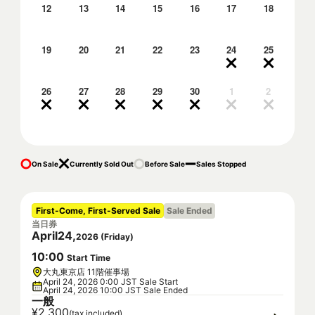
12
13
14
15
16
17
18
19
20
21
22
23
24
25
26
27
28
29
30
1
2
On Sale
Currently Sold Out
Before Sale
Sales Stopped
First-Come, First-Served Sale
Sale Ended
当日券
April
24
,
2026
(
Friday
)
10
:
00
Start Time
大丸東京店 11階催事場
April 24, 2026 0:00 JST Sale Start
April 24, 2026 10:00 JST Sale Ended
一般
¥2,300
(tax included)