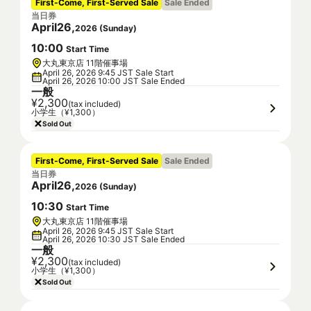
First-Come, First-Served Sale
Sale Ended
当日券
April
26
,
2026
(
Sunday
)
10
:
00
Start Time
大丸東京店 11階催事場
April 26, 2026 9:45 JST Sale Start
April 26, 2026 10:00 JST Sale Ended
一般
¥2,300
(tax included)
小学生（¥1,300）
Sold Out
First-Come, First-Served Sale
Sale Ended
当日券
April
26
,
2026
(
Sunday
)
10
:
30
Start Time
大丸東京店 11階催事場
April 26, 2026 9:45 JST Sale Start
April 26, 2026 10:30 JST Sale Ended
一般
¥2,300
(tax included)
小学生（¥1,300）
Sold Out