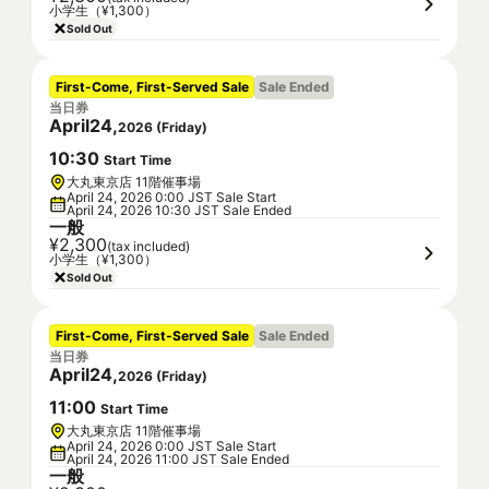
小学生（¥1,300）
Sold Out
First-Come, First-Served Sale
Sale Ended
当日券
April
24
,
2026
(
Friday
)
10
:
30
Start Time
大丸東京店 11階催事場
April 24, 2026 0:00 JST Sale Start
April 24, 2026 10:30 JST Sale Ended
一般
¥2,300
(tax included)
小学生（¥1,300）
Sold Out
First-Come, First-Served Sale
Sale Ended
当日券
April
24
,
2026
(
Friday
)
11
:
00
Start Time
大丸東京店 11階催事場
April 24, 2026 0:00 JST Sale Start
April 24, 2026 11:00 JST Sale Ended
一般