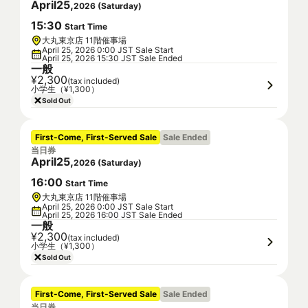
April
25
,
2026
(
Saturday
)
15
:
30
Start Time
大丸東京店 11階催事場
April 25, 2026 0:00 JST Sale Start
April 25, 2026 15:30 JST Sale Ended
一般
¥2,300
(tax included)
小学生（¥1,300）
Sold Out
First-Come, First-Served Sale
Sale Ended
当日券
April
25
,
2026
(
Saturday
)
16
:
00
Start Time
大丸東京店 11階催事場
April 25, 2026 0:00 JST Sale Start
April 25, 2026 16:00 JST Sale Ended
一般
¥2,300
(tax included)
小学生（¥1,300）
Sold Out
First-Come, First-Served Sale
Sale Ended
当日券