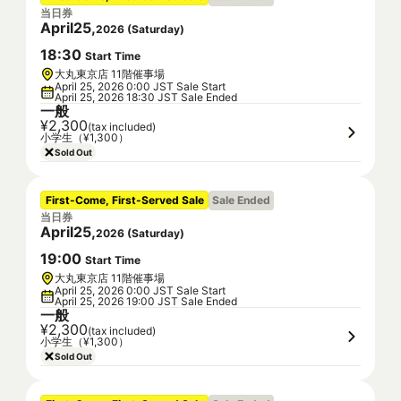
当日券
April
25
,
2026
(
Saturday
)
18
:
30
Start Time
大丸東京店 11階催事場
April 25, 2026 0:00 JST Sale Start
April 25, 2026 18:30 JST Sale Ended
一般
¥2,300
(tax included)
小学生（¥1,300）
Sold Out
First-Come, First-Served Sale
Sale Ended
当日券
April
25
,
2026
(
Saturday
)
19
:
00
Start Time
大丸東京店 11階催事場
April 25, 2026 0:00 JST Sale Start
April 25, 2026 19:00 JST Sale Ended
一般
¥2,300
(tax included)
小学生（¥1,300）
Sold Out