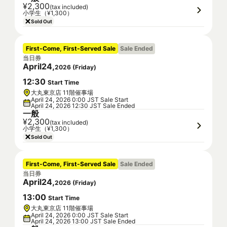
¥2,300
(tax included)
小学生（¥1,300）
Sold Out
First-Come, First-Served Sale
Sale Ended
当日券
April
24
,
2026
(
Friday
)
12
:
30
Start Time
大丸東京店 11階催事場
April 24, 2026 0:00 JST Sale Start
April 24, 2026 12:30 JST Sale Ended
一般
¥2,300
(tax included)
小学生（¥1,300）
Sold Out
First-Come, First-Served Sale
Sale Ended
当日券
April
24
,
2026
(
Friday
)
13
:
00
Start Time
大丸東京店 11階催事場
April 24, 2026 0:00 JST Sale Start
April 24, 2026 13:00 JST Sale Ended