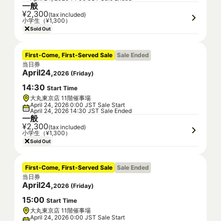
一般
¥2,300
(tax included)
小学生（¥1,300）
Sold Out
First-Come, First-Served Sale
Sale Ended
当日券
April
24
,
2026
(
Friday
)
14
:
30
Start Time
大丸東京店 11階催事場
April 24, 2026 0:00 JST Sale Start
April 24, 2026 14:30 JST Sale Ended
一般
¥2,300
(tax included)
小学生（¥1,300）
Sold Out
First-Come, First-Served Sale
Sale Ended
当日券
April
24
,
2026
(
Friday
)
15
:
00
Start Time
大丸東京店 11階催事場
April 24, 2026 0:00 JST Sale Start