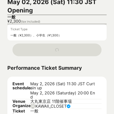
May 02, 2026 (Sat) 11:30 JST
Opening
一般
¥2,300
(tax included)
Ticket Type
一般（¥2,300）、小学生（¥1,300）
Performance Ticket Summary
Event
May 2, 2026 (Sat) 11:30 JST
Curt
schedule
ain up
May 2, 2026 (Saturday) 20:00 En
d
Venue
大丸東京店 11階催事場
Organizer
KAWAII_CLOSET
Ticket
一般