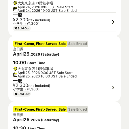
大丸東京店 11階催事場
April 24, 2026 0:00 JST Sale Start
April 24, 2026 19:00 JST Sale Ended
一般
¥2,300
(tax included)
小学生（¥1,300）
Sold Out
First-Come, First-Served Sale
Sale Ended
当日券
April
25
,
2026
(
Saturday
)
10
:
00
Start Time
大丸東京店 11階催事場
April 25, 2026 0:00 JST Sale Start
April 25, 2026 10:00 JST Sale Ended
一般
¥2,300
(tax included)
小学生（¥1,300）
Sold Out
First-Come, First-Served Sale
Sale Ended
当日券
April
25
,
2026
(
Saturday
)
10
:
30
Start Time