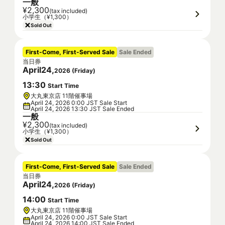
一般
¥2,300
(tax included)
小学生（¥1,300）
Sold Out
First-Come, First-Served Sale
Sale Ended
当日券
April
24
,
2026
(
Friday
)
13
:
30
Start Time
大丸東京店 11階催事場
April 24, 2026 0:00 JST Sale Start
April 24, 2026 13:30 JST Sale Ended
一般
¥2,300
(tax included)
小学生（¥1,300）
Sold Out
First-Come, First-Served Sale
Sale Ended
当日券
April
24
,
2026
(
Friday
)
14
:
00
Start Time
大丸東京店 11階催事場
April 24, 2026 0:00 JST Sale Start
April 24, 2026 14:00 JST Sale Ended