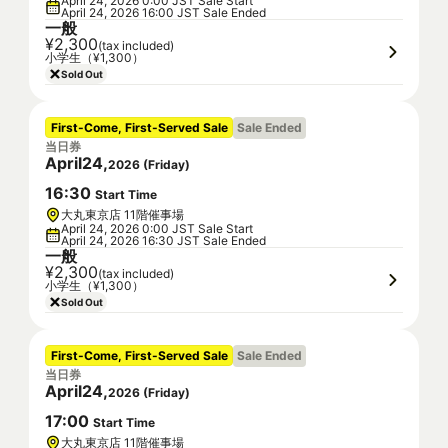
April 24, 2026 0:00 JST Sale Start
April 24, 2026 16:00 JST Sale Ended
一般
¥2,300
(tax included)
小学生（¥1,300）
Sold Out
First-Come, First-Served Sale
Sale Ended
当日券
April
24
,
2026
(
Friday
)
16
:
30
Start Time
大丸東京店 11階催事場
April 24, 2026 0:00 JST Sale Start
April 24, 2026 16:30 JST Sale Ended
一般
¥2,300
(tax included)
小学生（¥1,300）
Sold Out
First-Come, First-Served Sale
Sale Ended
当日券
April
24
,
2026
(
Friday
)
17
:
00
Start Time
大丸東京店 11階催事場