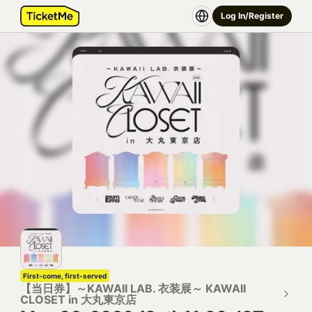
Log In/Register
First-come, first-served
【当日券】～KAWAII LAB. 衣装展～ KAWAII
CLOSET in 大丸東京店