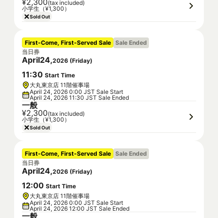
¥2,300
(tax included)
小学生（¥1,300）
Sold Out
First-Come, First-Served Sale
Sale Ended
当日券
April
24
,
2026
(
Friday
)
11
:
30
Start Time
大丸東京店 11階催事場
April 24, 2026 0:00 JST Sale Start
April 24, 2026 11:30 JST Sale Ended
一般
¥2,300
(tax included)
小学生（¥1,300）
Sold Out
First-Come, First-Served Sale
Sale Ended
当日券
April
24
,
2026
(
Friday
)
12
:
00
Start Time
大丸東京店 11階催事場
April 24, 2026 0:00 JST Sale Start
April 24, 2026 12:00 JST Sale Ended
一般