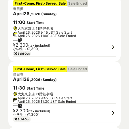
First-Come, First-Served Sale
Sale Ended
当日券
April
26
,
2026
(
Sunday
)
11
:
00
Start Time
大丸東京店 11階催事場
April 26, 2026 9:45 JST Sale Start
April 26, 2026 11:00 JST Sale Ended
一般
¥2,300
(tax included)
小学生（¥1,300）
Sold Out
First-Come, First-Served Sale
Sale Ended
当日券
April
26
,
2026
(
Sunday
)
11
:
30
Start Time
大丸東京店 11階催事場
April 26, 2026 9:45 JST Sale Start
April 26, 2026 11:30 JST Sale Ended
一般
¥2,300
(tax included)
小学生（¥1,300）
Sold Out