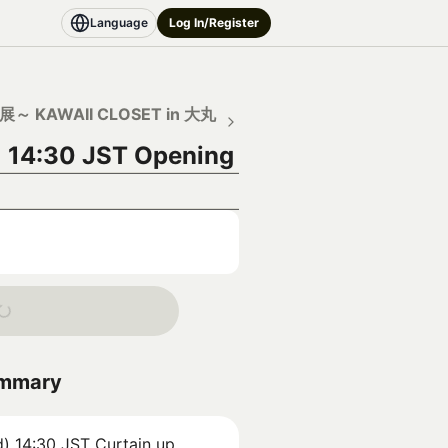
Language
Log In/Register
～ KAWAII CLOSET in 大丸
 14:30 JST
Opening
ummary
) 14:30 JST
Curtain up