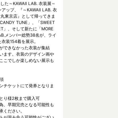
KAWAII LAB. 衣装展～ 
ンアップ、『～KAWAII LAB. 衣
 in 大丸東京店』として帰ってきま
CANDY TUNE」、「SWEET 
REET」、そして新たに「MORE 
 LAB.メンバー総勢38名が、ライ
衣装154着を展示。
ができなかった衣装が集結
います。衣装のデザイン画や
ここでしか楽しめない展示も
項
ンチケットにて発券となりま
とり様2枚まで購入可
為、早期完売となる可能性も
承ください。
トが混み合う可能性がござい