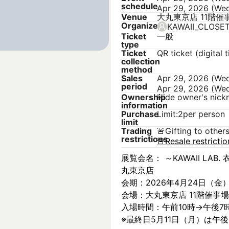
schedule
Apr 29, 2026 (We
Venue
大丸東京店 11階催
Organizer
KAWAII_CLOSE
Ticket
一般
type
Ticket
QR ticket (digital t
collection
method
Sales
Apr 29, 2026 (We
period
Apr 29, 2026 (Wed
Ownership
Hide owner's nic
information
Purchase
Limit:2per person
limit
Trading
🚨
Gifting to other
restrictions
🚨
Resale restricti
展覧会名： ～KAWAII LAB. 衣
丸東京店
会期：2026年4月24日（金
会場：大丸東京店 11階催事場
入場時間：午前10時→午後7
※最終日5月11日（月）は午