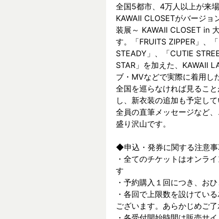
全国5都市、4万⼈以上が来場した～
KAWAII CLOSETがバージョ
装展～ KAWAII CLOSET
す。「FRUITS ZIPPER」、「
STEADY」、「CUTIE ST
STAR」を加えた、KAWAII
ブ・MVなどで実際に着⽤した
全国を巡らなければ見ること
し、新⾐装の追加も予定して
全員の直筆メッセージなど、
盛り沢山です。
◆申込・発券に関する注意事
・全てのチケットはオンライ
す
・予約購入１回につき、おひ
・各回で上限数を設けている
ございます。あらかじめご了
・各受付開始時間は販売サイ