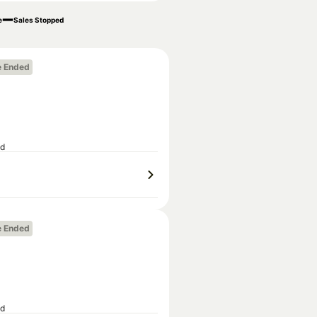
e
Sales Stopped
e Ended
ed
e Ended
ed