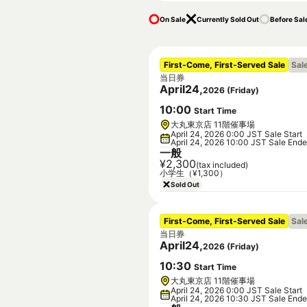
On Sale
Currently Sold Out
Before Sal
First-Come, First-Served Sale
Sal
当日券
April
24
,
2026
(
Friday
)
10
:
00
Start Time
大丸東京店 11階催事場
April 24, 2026 0:00 JST Sale Start
April 24, 2026 10:00 JST Sale End
一般
¥2,300
(tax included)
小学生（¥1,300）
Sold Out
First-Come, First-Served Sale
Sal
当日券
April
24
,
2026
(
Friday
)
10
:
30
Start Time
大丸東京店 11階催事場
April 24, 2026 0:00 JST Sale Start
April 24, 2026 10:30 JST Sale End