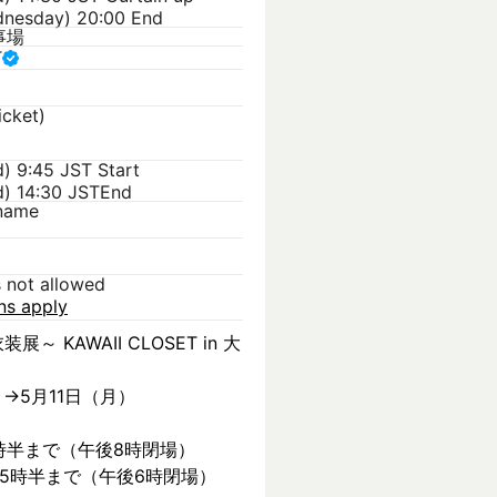
dnesday) 20:00 End
事場
T
icket)
d) 9:45 JST
Start
) 14:30 JST
End
kname
s not allowed
ons apply
装展～ KAWAII CLOSET in 大
）→5月11日（月）
時半まで（午後8時閉場）
後5時半まで（午後6時閉場）