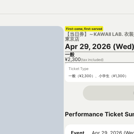
First-come, first-served
【当日券】～KAWAII LAB. 衣装展
東京店
Apr 29, 2026 (Wed)
一般
¥2,300
(tax included)
Ticket Type
一般（¥2,300）、小学生（¥1,300）
Performance Ticket S
Event
Apr 29, 2026 (Wed