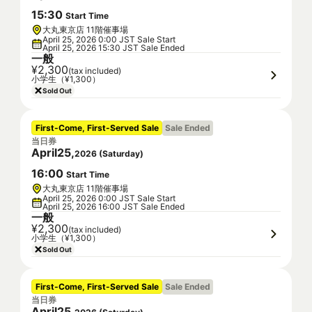
15
:
30
Start Time
大丸東京店 11階催事場
April 25, 2026 0:00 JST Sale Start
April 25, 2026 15:30 JST Sale Ended
一般
¥2,300
(tax included)
小学生（¥1,300）
Sold Out
First-Come, First-Served Sale
Sale Ended
当日券
April
25
,
2026
(
Saturday
)
16
:
00
Start Time
大丸東京店 11階催事場
April 25, 2026 0:00 JST Sale Start
April 25, 2026 16:00 JST Sale Ended
一般
¥2,300
(tax included)
小学生（¥1,300）
Sold Out
First-Come, First-Served Sale
Sale Ended
当日券
April
25
,