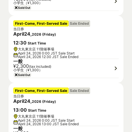
小学生（¥1,300）
Sold Out
First-Come, First-Served Sale
Sale Ended
当日券
April
24
,
2026
(
Friday
)
12
:
30
Start Time
大丸東京店 11階催事場
April 24, 2026 0:00 JST Sale Start
April 24, 2026 12:30 JST Sale Ended
一般
¥2,300
(tax included)
小学生（¥1,300）
Sold Out
First-Come, First-Served Sale
Sale Ended
当日券
April
24
,
2026
(
Friday
)
13
:
00
Start Time
大丸東京店 11階催事場
April 24, 2026 0:00 JST Sale Start
April 24, 2026 13:00 JST Sale Ended
一般