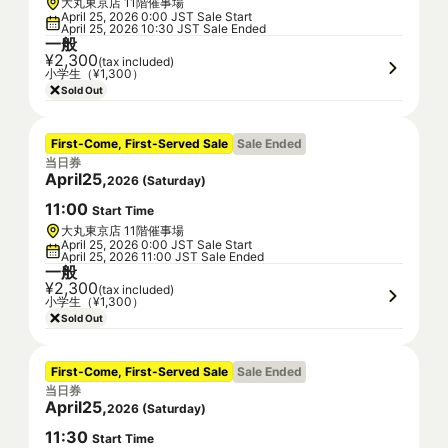
大丸東京店 11階催事場
April 25, 2026 0:00 JST Sale Start
April 25, 2026 10:30 JST Sale Ended
一般
¥2,300
(tax included)
小学生（¥1,300）
Sold Out
First-Come, First-Served Sale
Sale Ended
当日券
April
25
,
2026
(
Saturday
)
11
:
00
Start Time
大丸東京店 11階催事場
April 25, 2026 0:00 JST Sale Start
April 25, 2026 11:00 JST Sale Ended
一般
¥2,300
(tax included)
小学生（¥1,300）
Sold Out
First-Come, First-Served Sale
Sale Ended
当日券
April
25
,
2026
(
Saturday
)
11
:
30
Start Time