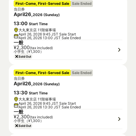
First-Come, First-Served Sale
Sale Ended
当日券
April
26
,
2026
(
Sunday
)
13
:
00
Start Time
大丸東京店 11階催事場
April 26, 2026 9:45 JST Sale Start
April 26, 2026 13:00 JST Sale Ended
一般
¥2,300
(tax included)
小学生（¥1,300）
Sold Out
First-Come, First-Served Sale
Sale Ended
当日券
April
26
,
2026
(
Sunday
)
13
:
30
Start Time
大丸東京店 11階催事場
April 26, 2026 9:45 JST Sale Start
April 26, 2026 13:30 JST Sale Ended
一般
¥2,300
(tax included)
小学生（¥1,300）
Sold Out