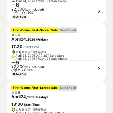
April 24, 2026 17:00 JST Sale Ended
一般
¥2,300
(tax included)
小学生（¥1,300）
Sold Out
First-Come, First-Served Sale
Sale Ended
当日券
April
24
,
2026
(
Friday
)
17
:
30
Start Time
大丸東京店 11階催事場
April 24, 2026 0:00 JST Sale Start
April 24, 2026 17:30 JST Sale Ended
一般
¥2,300
(tax included)
小学生（¥1,300）
Sold Out
First-Come, First-Served Sale
Sale Ended
当日券
April
24
,
2026
(
Friday
)
18
:
00
Start Time
大丸東京店 11階催事場