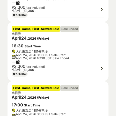
一般
¥2,300
(tax included)
小学生（¥1,300）
Sold Out
First-Come, First-Served Sale
Sale Ended
当日券
April
24
,
2026
(
Friday
)
16
:
30
Start Time
大丸東京店 11階催事場
April 24, 2026 0:00 JST Sale Start
April 24, 2026 16:30 JST Sale Ended
一般
¥2,300
(tax included)
小学生（¥1,300）
Sold Out
First-Come, First-Served Sale
Sale Ended
当日券
April
24
,
2026
(
Friday
)
17
:
00
Start Time
大丸東京店 11階催事場
April 24, 2026 0:00 JST Sale Start