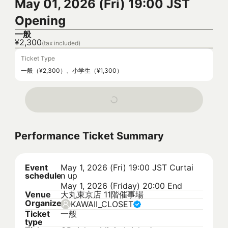
May 01, 2026 (Fri) 19:00 JST
Opening
一般
¥2,300
(tax included)
Ticket Type
一般（¥2,300）、小学生（¥1,300）
Performance Ticket Summary
Event
May 1, 2026 (Fri) 19:00 JST
Curtai
schedule
n up
May 1, 2026 (Friday) 20:00 End
Venue
大丸東京店 11階催事場
Organizer
KAWAII_CLOSET
Ticket
一般
type