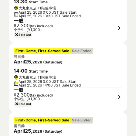
13
:
30
Start Time
大丸東京店 11階催事場
April 25, 2026 0:00 JST Sale Start
April 25, 2026 13:30 JST Sale Ended
一般
¥2,300
(tax included)
小学生（¥1,300）
Sold Out
First-Come, First-Served Sale
Sale Ended
当日券
April
25
,
2026
(
Saturday
)
14
:
00
Start Time
大丸東京店 11階催事場
April 25, 2026 0:00 JST Sale Start
April 25, 2026 14:00 JST Sale Ended
一般
¥2,300
(tax included)
小学生（¥1,300）
Sold Out
First-Come, First-Served Sale
Sale Ended
当日券
April
25
,
2026
(
Saturday
)