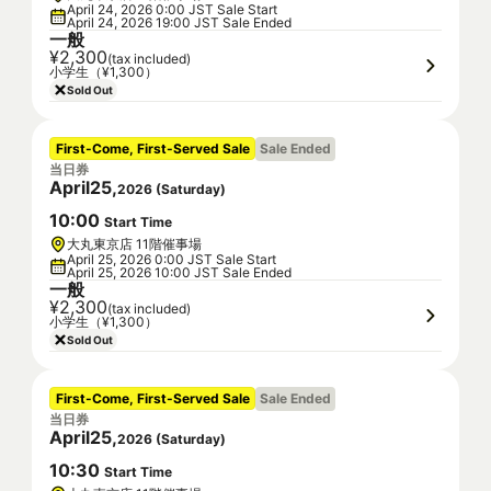
April 24, 2026 0:00 JST Sale Start
April 24, 2026 19:00 JST Sale Ended
一般
¥2,300
(tax included)
小学生（¥1,300）
Sold Out
First-Come, First-Served Sale
Sale Ended
当日券
April
25
,
2026
(
Saturday
)
10
:
00
Start Time
大丸東京店 11階催事場
April 25, 2026 0:00 JST Sale Start
April 25, 2026 10:00 JST Sale Ended
一般
¥2,300
(tax included)
小学生（¥1,300）
Sold Out
First-Come, First-Served Sale
Sale Ended
当日券
April
25
,
2026
(
Saturday
)
10
:
30
Start Time