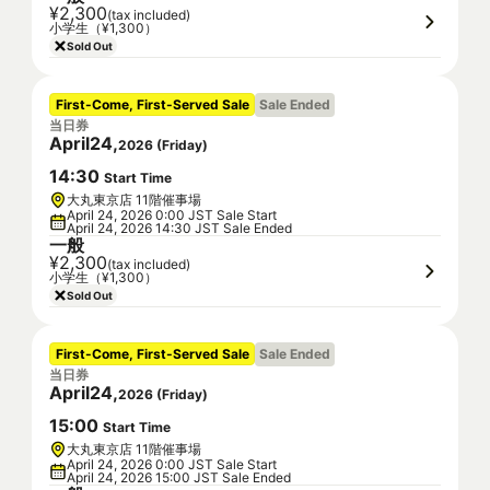
¥2,300
(tax included)
小学生（¥1,300）
Sold Out
First-Come, First-Served Sale
Sale Ended
当日券
April
24
,
2026
(
Friday
)
14
:
30
Start Time
大丸東京店 11階催事場
April 24, 2026 0:00 JST Sale Start
April 24, 2026 14:30 JST Sale Ended
一般
¥2,300
(tax included)
小学生（¥1,300）
Sold Out
First-Come, First-Served Sale
Sale Ended
当日券
April
24
,
2026
(
Friday
)
15
:
00
Start Time
大丸東京店 11階催事場
April 24, 2026 0:00 JST Sale Start
April 24, 2026 15:00 JST Sale Ended