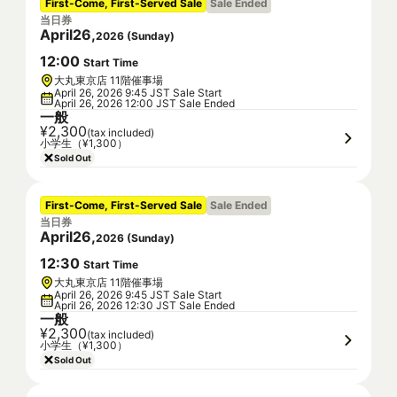
First-Come, First-Served Sale
Sale Ended
当日券
April
26
,
2026
(
Sunday
)
12
:
00
Start Time
大丸東京店 11階催事場
April 26, 2026 9:45 JST Sale Start
April 26, 2026 12:00 JST Sale Ended
一般
¥2,300
(tax included)
小学生（¥1,300）
Sold Out
First-Come, First-Served Sale
Sale Ended
当日券
April
26
,
2026
(
Sunday
)
12
:
30
Start Time
大丸東京店 11階催事場
April 26, 2026 9:45 JST Sale Start
April 26, 2026 12:30 JST Sale Ended
一般
¥2,300
(tax included)
小学生（¥1,300）
Sold Out