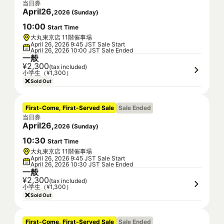
当日券
April
26
,
2026
(
Sunday
)
10
:
00
Start Time
大丸東京店 11階催事場
April 26, 2026 9:45 JST Sale Start
April 26, 2026 10:00 JST Sale Ended
一般
¥2,300
(tax included)
小学生（¥1,300）
Sold Out
First-Come, First-Served Sale
Sale Ended
当日券
April
26
,
2026
(
Sunday
)
10
:
30
Start Time
大丸東京店 11階催事場
April 26, 2026 9:45 JST Sale Start
April 26, 2026 10:30 JST Sale Ended
一般
¥2,300
(tax included)
小学生（¥1,300）
Sold Out
First-Come, First-Served Sale
Sale Ended