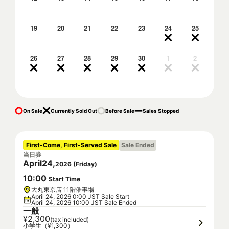
19
20
21
22
23
24
25
26
27
28
29
30
1
2
On Sale
Currently Sold Out
Before Sale
Sales Stopped
First-Come, First-Served Sale
Sale Ended
当日券
April
24
,
2026
(
Friday
)
10
:
00
Start Time
大丸東京店 11階催事場
April 24, 2026 0:00 JST Sale Start
April 24, 2026 10:00 JST Sale Ended
一般
¥2,300
(tax included)
小学生（¥1,300）