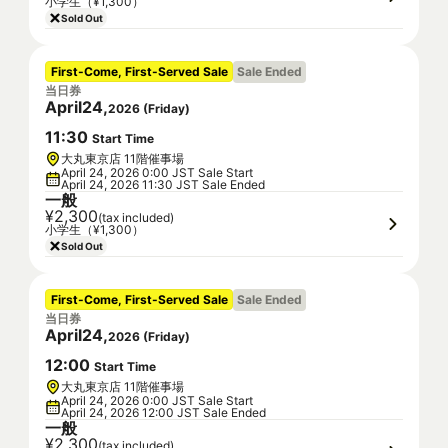
小学生（¥1,300）
Sold Out
First-Come, First-Served Sale
Sale Ended
当日券
April
24
,
2026
(
Friday
)
11
:
30
Start Time
大丸東京店 11階催事場
April 24, 2026 0:00 JST Sale Start
April 24, 2026 11:30 JST Sale Ended
一般
¥2,300
(tax included)
小学生（¥1,300）
Sold Out
First-Come, First-Served Sale
Sale Ended
当日券
April
24
,
2026
(
Friday
)
12
:
00
Start Time
大丸東京店 11階催事場
April 24, 2026 0:00 JST Sale Start
April 24, 2026 12:00 JST Sale Ended
一般
¥2,300
(tax included)