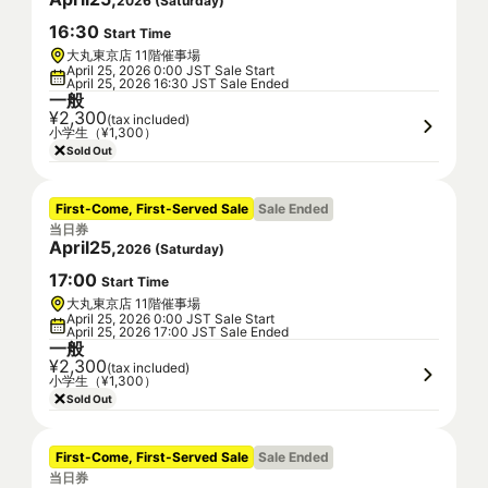
2026
(
Saturday
)
16
:
30
Start Time
大丸東京店 11階催事場
April 25, 2026 0:00 JST Sale Start
April 25, 2026 16:30 JST Sale Ended
一般
¥2,300
(tax included)
小学生（¥1,300）
Sold Out
First-Come, First-Served Sale
Sale Ended
当日券
April
25
,
2026
(
Saturday
)
17
:
00
Start Time
大丸東京店 11階催事場
April 25, 2026 0:00 JST Sale Start
April 25, 2026 17:00 JST Sale Ended
一般
¥2,300
(tax included)
小学生（¥1,300）
Sold Out
First-Come, First-Served Sale
Sale Ended
当日券