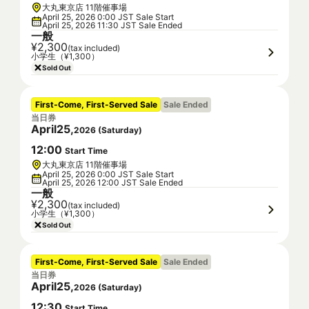
大丸東京店 11階催事場
April 25, 2026 0:00 JST Sale Start
April 25, 2026 11:30 JST Sale Ended
一般
¥2,300
(tax included)
小学生（¥1,300）
Sold Out
First-Come, First-Served Sale
Sale Ended
当日券
April
25
,
2026
(
Saturday
)
12
:
00
Start Time
大丸東京店 11階催事場
April 25, 2026 0:00 JST Sale Start
April 25, 2026 12:00 JST Sale Ended
一般
¥2,300
(tax included)
小学生（¥1,300）
Sold Out
First-Come, First-Served Sale
Sale Ended
当日券
April
25
,
2026
(
Saturday
)
12
:
30
Start Time