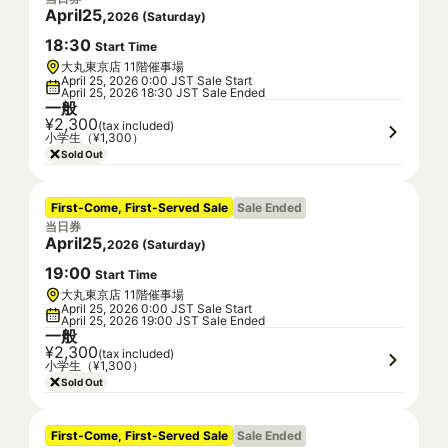
April
25
,
2026
(
Saturday
)
18
:
30
Start Time
大丸東京店 11階催事場
April 25, 2026 0:00 JST Sale Start
April 25, 2026 18:30 JST Sale Ended
一般
¥2,300
(tax included)
小学生（¥1,300）
Sold Out
First-Come, First-Served Sale
Sale Ended
当日券
April
25
,
2026
(
Saturday
)
19
:
00
Start Time
大丸東京店 11階催事場
April 25, 2026 0:00 JST Sale Start
April 25, 2026 19:00 JST Sale Ended
一般
¥2,300
(tax included)
小学生（¥1,300）
Sold Out
First-Come, First-Served Sale
Sale Ended