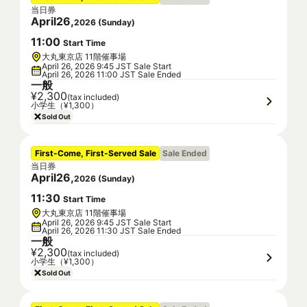
当日券
April
26
,
2026
(
Sunday
)
11
:
00
Start Time
大丸東京店 11階催事場
April 26, 2026 9:45 JST Sale Start
April 26, 2026 11:00 JST Sale Ended
一般
¥2,300
(tax included)
小学生（¥1,300）
Sold Out
First-Come, First-Served Sale
Sale Ended
当日券
April
26
,
2026
(
Sunday
)
11
:
30
Start Time
大丸東京店 11階催事場
April 26, 2026 9:45 JST Sale Start
April 26, 2026 11:30 JST Sale Ended
一般
¥2,300
(tax included)
小学生（¥1,300）
Sold Out