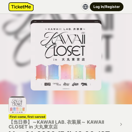
Log In/Register
First-come, first-served
【当日券】～KAWAII LAB. 衣装展～ KAWAII
CLOSET in 大丸東京店