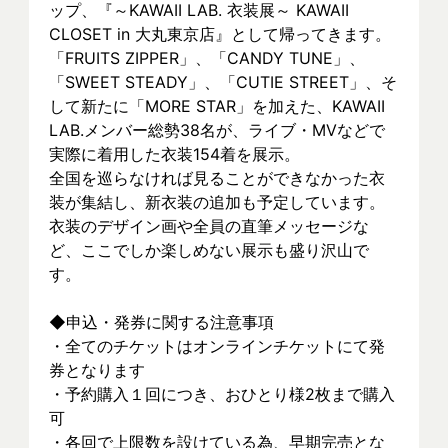
ップ、『～KAWAII LAB. 衣装展～ KAWAII 
CLOSET in 大丸東京店』として帰ってきます。
「FRUITS ZIPPER」、「CANDY TUNE」、
「SWEET STEADY」、「CUTIE STREET」、そ
して新たに「MORE STAR」を加えた、KAWAII 
LAB.メンバー総勢38名が、ライブ・MVなどで
実際に着⽤した衣装154着を展示。
全国を巡らなければ見ることができなかった衣
装が集結し、新⾐装の追加も予定しています。
衣装のデザイン画や全員の直筆メッセージな
ど、ここでしか楽しめない展示も盛り沢山で
す。
◆申込・発券に関する注意事項
・全てのチケットはオンラインチケットにて発
券となります
・予約購入１回につき、おひとり様2枚まで購入
可
・各回で上限数を設けている為、早期完売とな