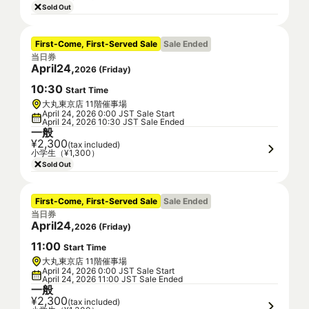
Sold Out
First-Come, First-Served Sale
Sale Ended
当日券
April
24
,
2026
(
Friday
)
10
:
30
Start Time
大丸東京店 11階催事場
April 24, 2026 0:00 JST Sale Start
April 24, 2026 10:30 JST Sale Ended
一般
¥2,300
(tax included)
小学生（¥1,300）
Sold Out
First-Come, First-Served Sale
Sale Ended
当日券
April
24
,
2026
(
Friday
)
11
:
00
Start Time
大丸東京店 11階催事場
April 24, 2026 0:00 JST Sale Start
April 24, 2026 11:00 JST Sale Ended
一般
¥2,300
(tax included)