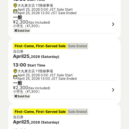
大丸東京店 11階催事場
April 25, 2026 0:00 JST Sale Start
April 25, 2026 12:30 JST Sale Ended
一般
¥2,300
(tax included)
小学生（¥1,300）
Sold Out
First-Come, First-Served Sale
Sale Ended
当日券
April
25
,
2026
(
Saturday
)
13
:
00
Start Time
大丸東京店 11階催事場
April 25, 2026 0:00 JST Sale Start
April 25, 2026 13:00 JST Sale Ended
一般
¥2,300
(tax included)
小学生（¥1,300）
Sold Out
First-Come, First-Served Sale
Sale Ended
当日券
April
25
,
2026
(
Saturday
)