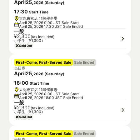
April
25
,
2026
(
Saturday
)
17
:
30
Start Time
大丸東京店 11階催事場
April 25, 2026 0:00 JST Sale Start
April 25, 2026 17:30 JST Sale Ended
一般
¥2,300
(tax included)
小学生（¥1,300）
Sold Out
First-Come, First-Served Sale
Sale Ended
当日券
April
25
,
2026
(
Saturday
)
18
:
00
Start Time
大丸東京店 11階催事場
April 25, 2026 0:00 JST Sale Start
April 25, 2026 18:00 JST Sale Ended
一般
¥2,300
(tax included)
小学生（¥1,300）
Sold Out
First-Come, First-Served Sale
Sale Ended
当日券