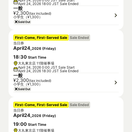
April 24, 2026 0:00 JST Sale Start
April 24, 2026 18:00 JST Sale Ended
一般
¥2,300
(tax included)
小学生（¥1,300）
Sold Out
First-Come, First-Served Sale
Sale Ended
当日券
April
24
,
2026
(
Friday
)
18
:
30
Start Time
大丸東京店 11階催事場
April 24, 2026 0:00 JST Sale Start
April 24, 2026 18:30 JST Sale Ended
一般
¥2,300
(tax included)
小学生（¥1,300）
Sold Out
First-Come, First-Served Sale
Sale Ended
当日券
April
24
,
2026
(
Friday
)
19
:
00
Start Time
大丸東京店 11階催事場