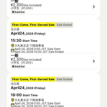
一般
¥2,300
(tax included)
小学生（¥1,300）
Sold Out
First-Come, First-Served Sale
Sale Ended
当日券
April
24
,
2026
(
Friday
)
15
:
30
Start Time
大丸東京店 11階催事場
April 24, 2026 0:00 JST Sale Start
April 24, 2026 15:30 JST Sale Ended
一般
¥2,300
(tax included)
小学生（¥1,300）
Sold Out
First-Come, First-Served Sale
Sale Ended
当日券
April
24
,
2026
(
Friday
)
16
:
00
Start Time
大丸東京店 11階催事場
April 24, 2026 0:00 JST Sale Start
April 24, 2026 16:00 JST Sale Ended