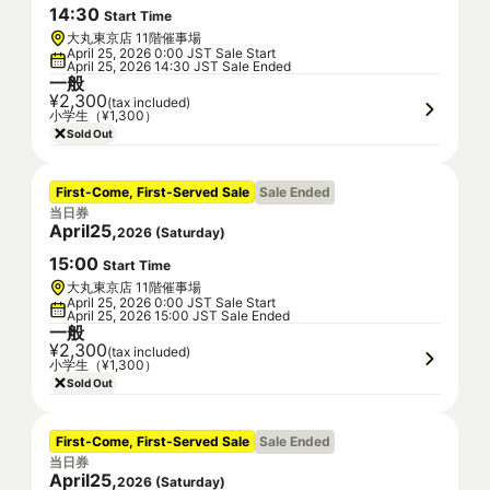
14
:
30
Start Time
大丸東京店 11階催事場
April 25, 2026 0:00 JST Sale Start
April 25, 2026 14:30 JST Sale Ended
一般
¥2,300
(tax included)
小学生（¥1,300）
Sold Out
First-Come, First-Served Sale
Sale Ended
当日券
April
25
,
2026
(
Saturday
)
15
:
00
Start Time
大丸東京店 11階催事場
April 25, 2026 0:00 JST Sale Start
April 25, 2026 15:00 JST Sale Ended
一般
¥2,300
(tax included)
小学生（¥1,300）
Sold Out
First-Come, First-Served Sale
Sale Ended
当日券
April
25
,
2026
(
Saturday
)