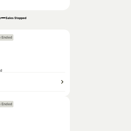
e
Sales Stopped
e Ended
ed
e Ended