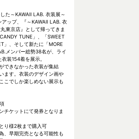
KAWAII LAB. 衣装展～ 
ンアップ、『～KAWAII LAB. 衣
 in 大丸東京店』として帰ってきま
CANDY TUNE」、「SWEET 
REET」、そして新たに「MORE 
 LAB.メンバー総勢38名が、ライ
衣装154着を展示。
ができなかった衣装が集結
います。衣装のデザイン画や
ここでしか楽しめない展示も
項
ンチケットにて発券となりま
とり様2枚まで購入可
為、早期完売となる可能性も