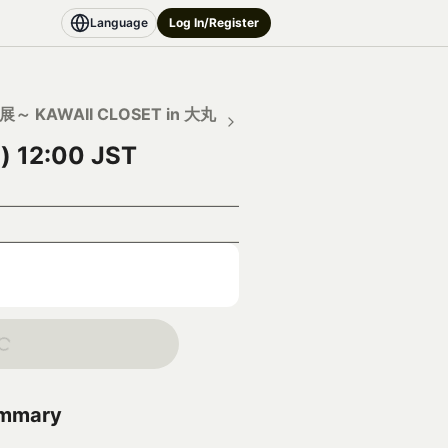
Language
Log In/Register
～ KAWAII CLOSET in 大丸
) 12:00 JST
ummary