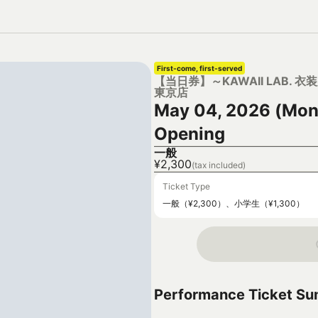
First-come, first-served
【当日券】～KAWAII LAB. 衣装展
東京店
May 04, 2026 (Mon
Opening
一般
¥2,300
(tax included)
Ticket Type
一般（¥2,300）、小学生（¥1,300）
Performance Ticket S