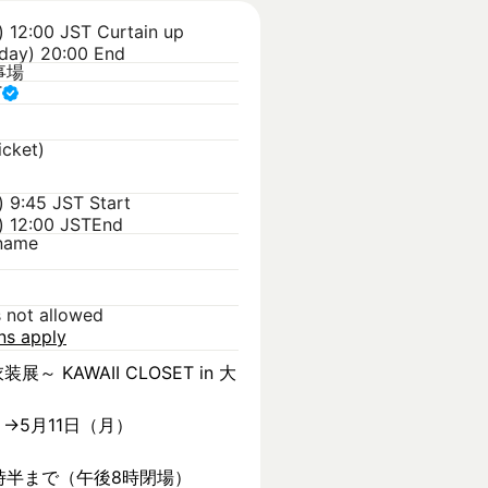
) 12:00 JST
Curtain up
day) 20:00 End
事場
T
icket)
) 9:45 JST
Start
) 12:00 JST
End
kname
s not allowed
ons apply
装展～ KAWAII CLOSET in 大
）→5月11日（月）
時半まで（午後8時閉場）