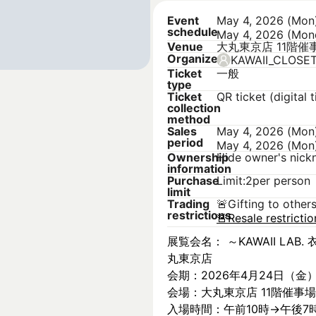
Event
May 4, 2026 (Mon
schedule
May 4, 2026 (Mon
Venue
大丸東京店 11階催
Organizer
KAWAII_CLOSE
Ticket
一般
type
Ticket
QR ticket (digital t
collection
method
Sales
May 4, 2026 (Mon
period
May 4, 2026 (Mon
Ownership
Hide owner's nic
information
Purchase
Limit:2per person
limit
Trading
🚨
Gifting to other
restrictions
🚨
Resale restricti
展覧会名： ～KAWAII LAB. 衣
丸東京店
会期：2026年4月24日（金
会場：大丸東京店 11階催事場
入場時間：午前10時→午後7