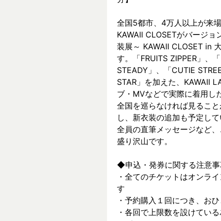
全国5都市、4万⼈以上が来場した～
KAWAII CLOSETがバージョ
装展～ KAWAII CLOSET
す。「FRUITS ZIPPER」、「
STEADY」、「CUTIE ST
STAR」を加えた、KAWAII
ブ・MVなどで実際に着⽤した
全国を巡らなければ見ること
し、新⾐装の追加も予定して
全員の直筆メッセージなど、
盛り沢山です。
◆申込・発券に関する注意事
・全てのチケットはオンライ
す
・予約購入１回につき、おひ
・各回で上限数を設けている