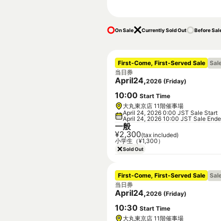
On Sale
Currently Sold Out
Before Sal
First-Come, First-Served Sale
Sal
当日券
April
24
,
2026
(
Friday
)
10
:
00
Start Time
大丸東京店 11階催事場
April 24, 2026 0:00 JST Sale Start
April 24, 2026 10:00 JST Sale End
一般
¥2,300
(tax included)
小学生（¥1,300）
Sold Out
First-Come, First-Served Sale
Sal
当日券
April
24
,
2026
(
Friday
)
10
:
30
Start Time
大丸東京店 11階催事場