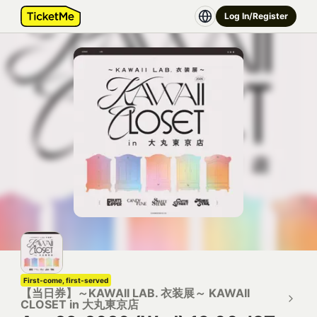
Log In/Register
First-come, first-served
【当日券】～KAWAII LAB. 衣装展～ KAWAII
CLOSET in 大丸東京店