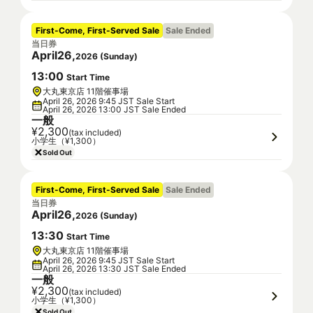
First-Come, First-Served Sale
Sale Ended
当日券
April
26
,
2026
(
Sunday
)
13
:
00
Start Time
大丸東京店 11階催事場
April 26, 2026 9:45 JST Sale Start
April 26, 2026 13:00 JST Sale Ended
一般
¥2,300
(tax included)
小学生（¥1,300）
Sold Out
First-Come, First-Served Sale
Sale Ended
当日券
April
26
,
2026
(
Sunday
)
13
:
30
Start Time
大丸東京店 11階催事場
April 26, 2026 9:45 JST Sale Start
April 26, 2026 13:30 JST Sale Ended
一般
¥2,300
(tax included)
小学生（¥1,300）
Sold Out