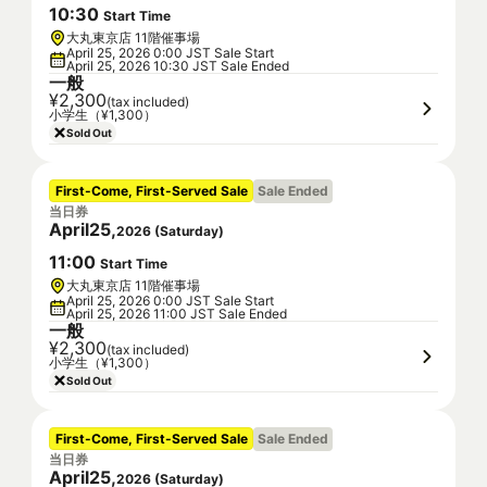
10
:
30
Start Time
大丸東京店 11階催事場
April 25, 2026 0:00 JST Sale Start
April 25, 2026 10:30 JST Sale Ended
一般
¥2,300
(tax included)
小学生（¥1,300）
Sold Out
First-Come, First-Served Sale
Sale Ended
当日券
April
25
,
2026
(
Saturday
)
11
:
00
Start Time
大丸東京店 11階催事場
April 25, 2026 0:00 JST Sale Start
April 25, 2026 11:00 JST Sale Ended
一般
¥2,300
(tax included)
小学生（¥1,300）
Sold Out
First-Come, First-Served Sale
Sale Ended
当日券
April
25
,
2026
(
Saturday
)