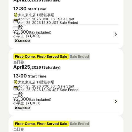
2026
(
Saturday
)
12
:
30
Start Time
大丸東京店 11階催事場
April 25, 2026 0:00 JST Sale Start
April 25, 2026 12:30 JST Sale Ended
一般
¥2,300
(tax included)
小学生（¥1,300）
Sold Out
First-Come, First-Served Sale
Sale Ended
当日券
April
25
,
2026
(
Saturday
)
13
:
00
Start Time
大丸東京店 11階催事場
April 25, 2026 0:00 JST Sale Start
April 25, 2026 13:00 JST Sale Ended
一般
¥2,300
(tax included)
小学生（¥1,300）
Sold Out
First-Come, First-Served Sale
Sale Ended
当日券