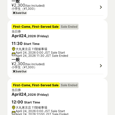
一般
¥2,300
(tax included)
小学生（¥1,300）
Sold Out
First-Come, First-Served Sale
Sale Ended
当日券
April
24
,
2026
(
Friday
)
11
:
30
Start Time
大丸東京店 11階催事場
April 24, 2026 0:00 JST Sale Start
April 24, 2026 11:30 JST Sale Ended
一般
¥2,300
(tax included)
小学生（¥1,300）
Sold Out
First-Come, First-Served Sale
Sale Ended
当日券
April
24
,
2026
(
Friday
)
12
:
00
Start Time
大丸東京店 11階催事場
April 24, 2026 0:00 JST Sale Start
April 24, 2026 12:00 JST Sale Ended