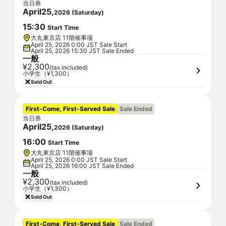
当日券
April
25
,
2026
(
Saturday
)
15
:
30
Start Time
大丸東京店 11階催事場
April 25, 2026 0:00 JST Sale Start
April 25, 2026 15:30 JST Sale Ended
一般
¥2,300
(tax included)
小学生（¥1,300）
Sold Out
First-Come, First-Served Sale
Sale Ended
当日券
April
25
,
2026
(
Saturday
)
16
:
00
Start Time
大丸東京店 11階催事場
April 25, 2026 0:00 JST Sale Start
April 25, 2026 16:00 JST Sale Ended
一般
¥2,300
(tax included)
小学生（¥1,300）
Sold Out
First-Come, First-Served Sale
Sale Ended