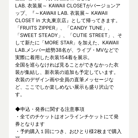
LAB. 衣装展～ KAWAII CLOSETがバージョンア
ップ、『～KAWAII LAB. 衣装展～ KAWAII 
CLOSET in 大丸東京店』として帰ってきます。
「FRUITS ZIPPER」、「CANDY TUNE」、
「SWEET STEADY」、「CUTIE STREET」、そ
して新たに「MORE STAR」を加えた、KAWAII 
LAB.メンバー総勢38名が、ライブ・MVなどで
実際に着⽤した衣装154着を展示。
全国を巡らなければ見ることができなかった衣
装が集結し、新⾐装の追加も予定しています。
衣装のデザイン画や全員の直筆メッセージな
ど、ここでしか楽しめない展示も盛り沢山で
す。
◆申込・発券に関する注意事項
・全てのチケットはオンラインチケットにて発
券となります
・予約購入１回につき、おひとり様2枚まで購入