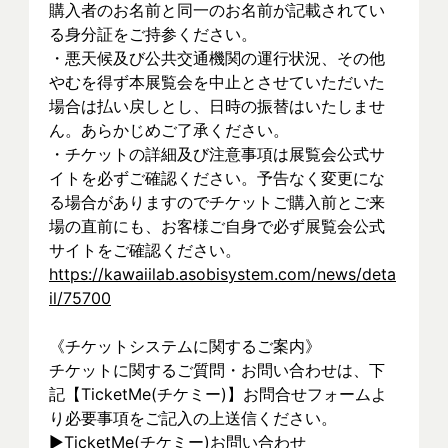
購入者のお名前と同一のお名前が記載されてい
る身分証をご持参ください。
・悪天候及び公共交通機関の運行状況、その他
やむを得ず本展覧会を中止とさせていただいた
場合は払い戻しとし、日時の振替はいたしませ
ん。あらかじめご了承ください。
・チケットの詳細及び注意事項は展覧会公式サ
イトを必ずご確認ください。予告なく変更にな
る場合がありますのでチケットご購入前とご来
場の直前にも、お客様ご自身で必ず展覧会公式
サイトをご確認ください。
https://kawaiilab.asobisystem.com/news/deta
il/75700
《チケットシステムに関するご案内》
チケットに関するご質問・お問い合わせは、下
記【TicketMe(チケミー)】お問合せフォームよ
り必要事項をご記入の上送信ください。
▶︎TicketMe(チケミー)お問い合わせ