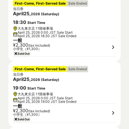
First-Come, First-Served Sale
Sale Ended
当日券
April
25
,
2026
(
Saturday
)
18
:
30
Start Time
大丸東京店 11階催事場
April 25, 2026 0:00 JST Sale Start
April 25, 2026 18:30 JST Sale Ended
一般
¥2,300
(tax included)
小学生（¥1,300）
Sold Out
First-Come, First-Served Sale
Sale Ended
当日券
April
25
,
2026
(
Saturday
)
19
:
00
Start Time
大丸東京店 11階催事場
April 25, 2026 0:00 JST Sale Start
April 25, 2026 19:00 JST Sale Ended
一般
¥2,300
(tax included)
小学生（¥1,300）
Sold Out