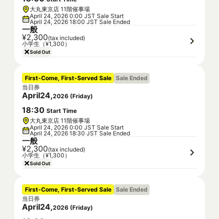
大丸東京店 11階催事場
April 24, 2026 0:00 JST Sale Start
April 24, 2026 18:00 JST Sale Ended
一般
¥2,300
(tax included)
小学生（¥1,300）
Sold Out
First-Come, First-Served Sale
Sale Ended
当日券
April
24
,
2026
(
Friday
)
18
:
30
Start Time
大丸東京店 11階催事場
April 24, 2026 0:00 JST Sale Start
April 24, 2026 18:30 JST Sale Ended
一般
¥2,300
(tax included)
小学生（¥1,300）
Sold Out
First-Come, First-Served Sale
Sale Ended
当日券
April
24
,
2026
(
Friday
)