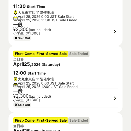
11
:
30
Start Time
大丸東京店 11階催事場
April 25, 2026 0:00 JST Sale Start
April 25, 2026 11:30 JST Sale Ended
一般
¥2,300
(tax included)
小学生（¥1,300）
Sold Out
First-Come, First-Served Sale
Sale Ended
当日券
April
25
,
2026
(
Saturday
)
12
:
00
Start Time
大丸東京店 11階催事場
April 25, 2026 0:00 JST Sale Start
April 25, 2026 12:00 JST Sale Ended
一般
¥2,300
(tax included)
小学生（¥1,300）
Sold Out
First-Come, First-Served Sale
Sale Ended
当日券
April
25
,