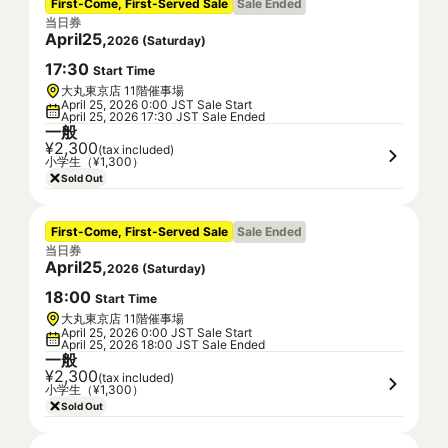
First-Come, First-Served Sale
Sale Ended
当日券
April
25
,
2026
(
Saturday
)
17
:
30
Start Time
大丸東京店 11階催事場
April 25, 2026 0:00 JST Sale Start
April 25, 2026 17:30 JST Sale Ended
一般
¥2,300
(tax included)
小学生（¥1,300）
Sold Out
First-Come, First-Served Sale
Sale Ended
当日券
April
25
,
2026
(
Saturday
)
18
:
00
Start Time
大丸東京店 11階催事場
April 25, 2026 0:00 JST Sale Start
April 25, 2026 18:00 JST Sale Ended
一般
¥2,300
(tax included)
小学生（¥1,300）
Sold Out