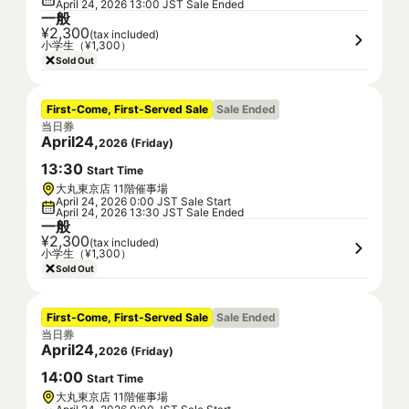
April 24, 2026 13:00 JST Sale Ended
一般
¥2,300
(tax included)
小学生（¥1,300）
Sold Out
First-Come, First-Served Sale
Sale Ended
当日券
April
24
,
2026
(
Friday
)
13
:
30
Start Time
大丸東京店 11階催事場
April 24, 2026 0:00 JST Sale Start
April 24, 2026 13:30 JST Sale Ended
一般
¥2,300
(tax included)
小学生（¥1,300）
Sold Out
First-Come, First-Served Sale
Sale Ended
当日券
April
24
,
2026
(
Friday
)
14
:
00
Start Time
大丸東京店 11階催事場