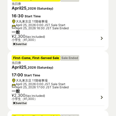
当日券
April
25
,
2026
(
Saturday
)
16
:
30
Start Time
大丸東京店 11階催事場
April 25, 2026 0:00 JST Sale Start
April 25, 2026 16:30 JST Sale Ended
一般
¥2,300
(tax included)
小学生（¥1,300）
Sold Out
First-Come, First-Served Sale
Sale Ended
当日券
April
25
,
2026
(
Saturday
)
17
:
00
Start Time
大丸東京店 11階催事場
April 25, 2026 0:00 JST Sale Start
April 25, 2026 17:00 JST Sale Ended
一般
¥2,300
(tax included)
小学生（¥1,300）
Sold Out