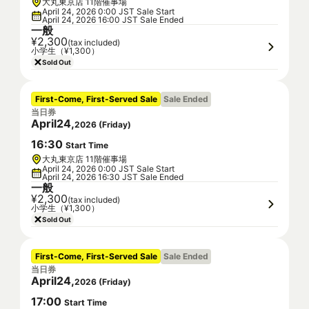
大丸東京店 11階催事場
April 24, 2026 0:00 JST Sale Start
April 24, 2026 16:00 JST Sale Ended
一般
¥2,300
(tax included)
小学生（¥1,300）
Sold Out
First-Come, First-Served Sale
Sale Ended
当日券
April
24
,
2026
(
Friday
)
16
:
30
Start Time
大丸東京店 11階催事場
April 24, 2026 0:00 JST Sale Start
April 24, 2026 16:30 JST Sale Ended
一般
¥2,300
(tax included)
小学生（¥1,300）
Sold Out
First-Come, First-Served Sale
Sale Ended
当日券
April
24
,
2026
(
Friday
)
17
:
00
Start Time