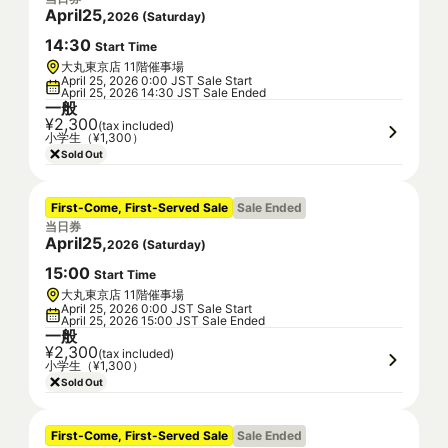
April
25
,
2026
(
Saturday
)
14
:
30
Start Time
大丸東京店 11階催事場
April 25, 2026 0:00 JST Sale Start
April 25, 2026 14:30 JST Sale Ended
一般
¥2,300
(tax included)
小学生（¥1,300）
Sold Out
First-Come, First-Served Sale
Sale Ended
当日券
April
25
,
2026
(
Saturday
)
15
:
00
Start Time
大丸東京店 11階催事場
April 25, 2026 0:00 JST Sale Start
April 25, 2026 15:00 JST Sale Ended
一般
¥2,300
(tax included)
小学生（¥1,300）
Sold Out
First-Come, First-Served Sale
Sale Ended