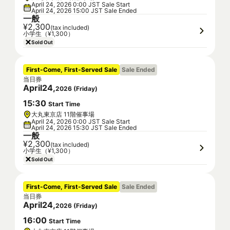
April 24, 2026 0:00 JST Sale Start
April 24, 2026 15:00 JST Sale Ended
一般
¥2,300
(tax included)
小学生（¥1,300）
Sold Out
First-Come, First-Served Sale
Sale Ended
当日券
April
24
,
2026
(
Friday
)
15
:
30
Start Time
大丸東京店 11階催事場
April 24, 2026 0:00 JST Sale Start
April 24, 2026 15:30 JST Sale Ended
一般
¥2,300
(tax included)
小学生（¥1,300）
Sold Out
First-Come, First-Served Sale
Sale Ended
当日券
April
24
,
2026
(
Friday
)
16
:
00
Start Time