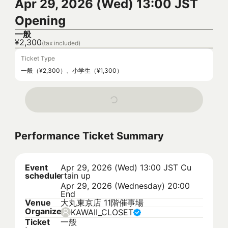
Apr 29, 2026 (Wed) 13:00 JST
Opening
一般
¥2,300
(tax included)
Ticket Type
一般（¥2,300）、小学生（¥1,300）
Performance Ticket Summary
Event
Apr 29, 2026 (Wed) 13:00 JST
Cu
schedule
rtain up
Apr 29, 2026 (Wednesday) 20:00
End
Venue
大丸東京店 11階催事場
Organizer
KAWAII_CLOSET
Ticket
一般