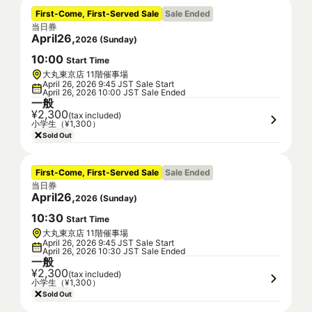
First-Come, First-Served Sale
Sale Ended
当日券
April
26
,
2026
(
Sunday
)
10
:
00
Start Time
大丸東京店 11階催事場
April 26, 2026 9:45 JST Sale Start
April 26, 2026 10:00 JST Sale Ended
一般
¥2,300
(tax included)
小学生（¥1,300）
Sold Out
First-Come, First-Served Sale
Sale Ended
当日券
April
26
,
2026
(
Sunday
)
10
:
30
Start Time
大丸東京店 11階催事場
April 26, 2026 9:45 JST Sale Start
April 26, 2026 10:30 JST Sale Ended
一般
¥2,300
(tax included)
小学生（¥1,300）
Sold Out