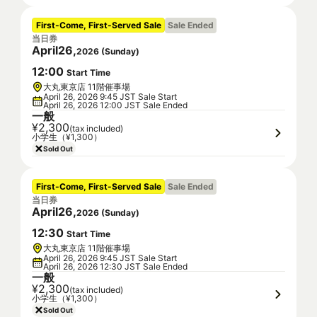
First-Come, First-Served Sale
Sale Ended
当日券
April
26
,
2026
(
Sunday
)
12
:
00
Start Time
大丸東京店 11階催事場
April 26, 2026 9:45 JST Sale Start
April 26, 2026 12:00 JST Sale Ended
一般
¥2,300
(tax included)
小学生（¥1,300）
Sold Out
First-Come, First-Served Sale
Sale Ended
当日券
April
26
,
2026
(
Sunday
)
12
:
30
Start Time
大丸東京店 11階催事場
April 26, 2026 9:45 JST Sale Start
April 26, 2026 12:30 JST Sale Ended
一般
¥2,300
(tax included)
小学生（¥1,300）
Sold Out