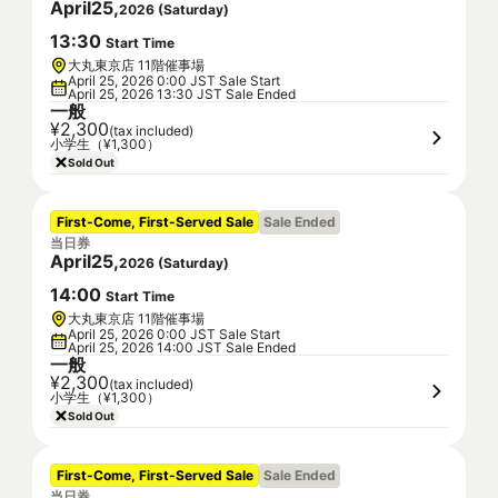
April
25
,
2026
(
Saturday
)
13
:
30
Start Time
大丸東京店 11階催事場
April 25, 2026 0:00 JST Sale Start
April 25, 2026 13:30 JST Sale Ended
一般
¥2,300
(tax included)
小学生（¥1,300）
Sold Out
First-Come, First-Served Sale
Sale Ended
当日券
April
25
,
2026
(
Saturday
)
14
:
00
Start Time
大丸東京店 11階催事場
April 25, 2026 0:00 JST Sale Start
April 25, 2026 14:00 JST Sale Ended
一般
¥2,300
(tax included)
小学生（¥1,300）
Sold Out
First-Come, First-Served Sale
Sale Ended
当日券