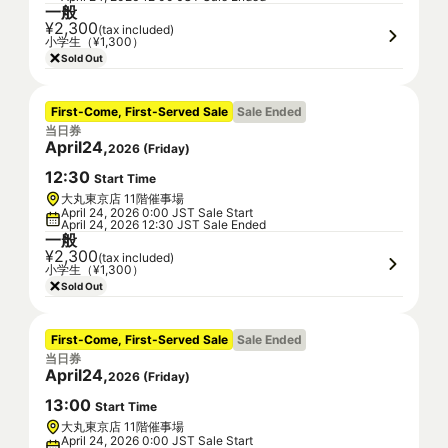
一般
¥2,300
(tax included)
小学生（¥1,300）
Sold Out
First-Come, First-Served Sale
Sale Ended
当日券
April
24
,
2026
(
Friday
)
12
:
30
Start Time
大丸東京店 11階催事場
April 24, 2026 0:00 JST Sale Start
April 24, 2026 12:30 JST Sale Ended
一般
¥2,300
(tax included)
小学生（¥1,300）
Sold Out
First-Come, First-Served Sale
Sale Ended
当日券
April
24
,
2026
(
Friday
)
13
:
00
Start Time
大丸東京店 11階催事場
April 24, 2026 0:00 JST Sale Start