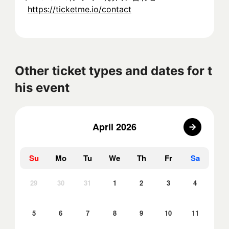
https://ticketme.io/contact
Other ticket types and dates for t
his event
April 2026
Su
Mo
Tu
We
Th
Fr
Sa
29
30
31
1
2
3
4
5
6
7
8
9
10
11