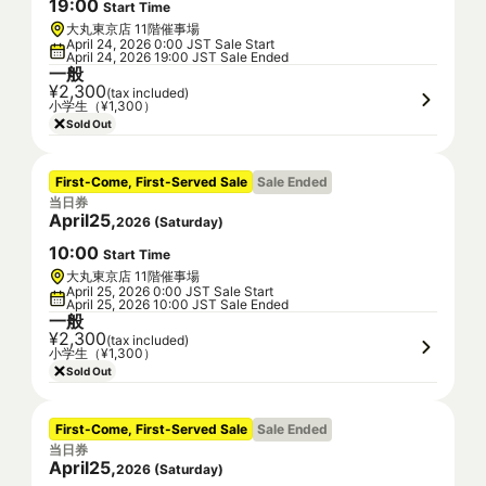
19
:
00
Start Time
大丸東京店 11階催事場
April 24, 2026 0:00 JST Sale Start
April 24, 2026 19:00 JST Sale Ended
一般
¥2,300
(tax included)
小学生（¥1,300）
Sold Out
First-Come, First-Served Sale
Sale Ended
当日券
April
25
,
2026
(
Saturday
)
10
:
00
Start Time
大丸東京店 11階催事場
April 25, 2026 0:00 JST Sale Start
April 25, 2026 10:00 JST Sale Ended
一般
¥2,300
(tax included)
小学生（¥1,300）
Sold Out
First-Come, First-Served Sale
Sale Ended
当日券
April
25
,
2026
(
Saturday
)