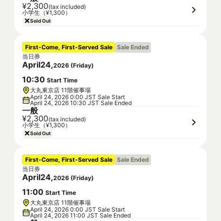
¥2,300
(tax included)
小学生（¥1,300）
Sold Out
First-Come, First-Served Sale
Sale Ended
当日券
April
24
,
2026
(
Friday
)
10
:
30
Start Time
大丸東京店 11階催事場
April 24, 2026 0:00 JST Sale Start
April 24, 2026 10:30 JST Sale Ended
一般
¥2,300
(tax included)
小学生（¥1,300）
Sold Out
First-Come, First-Served Sale
Sale Ended
当日券
April
24
,
2026
(
Friday
)
11
:
00
Start Time
大丸東京店 11階催事場
April 24, 2026 0:00 JST Sale Start
April 24, 2026 11:00 JST Sale Ended