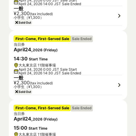
April 24, 2026 0:00 JST Sale Start
April 24, 2026 14:00 JST Sale Ended
一般
¥2,300
(tax included)
小学生（¥1,300）
Sold Out
First-Come, First-Served Sale
Sale Ended
当日券
April
24
,
2026
(
Friday
)
14
:
30
Start Time
大丸東京店 11階催事場
April 24, 2026 0:00 JST Sale Start
April 24, 2026 14:30 JST Sale Ended
一般
¥2,300
(tax included)
小学生（¥1,300）
Sold Out
First-Come, First-Served Sale
Sale Ended
当日券
April
24
,
2026
(
Friday
)
15
:
00
Start Time
大丸東京店 11階催事場