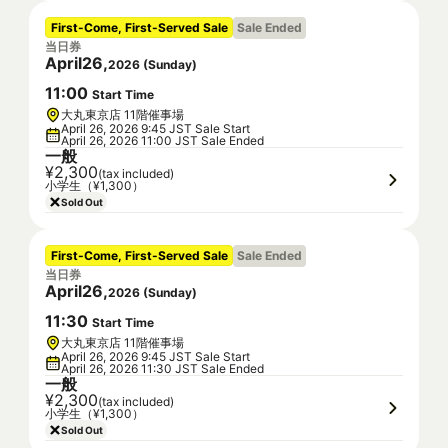
First-Come, First-Served Sale
Sale Ended
当日券
April
26
,
2026
(
Sunday
)
11
:
00
Start Time
大丸東京店 11階催事場
April 26, 2026 9:45 JST Sale Start
April 26, 2026 11:00 JST Sale Ended
一般
¥2,300
(tax included)
小学生（¥1,300）
Sold Out
First-Come, First-Served Sale
Sale Ended
当日券
April
26
,
2026
(
Sunday
)
11
:
30
Start Time
大丸東京店 11階催事場
April 26, 2026 9:45 JST Sale Start
April 26, 2026 11:30 JST Sale Ended
一般
¥2,300
(tax included)
小学生（¥1,300）
Sold Out