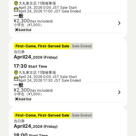
大丸東京店 11階催事場
April 24, 2026 0:00 JST Sale Start
April 24, 2026 17:00 JST Sale Ended
一般
¥2,300
(tax included)
小学生（¥1,300）
Sold Out
First-Come, First-Served Sale
Sale Ended
当日券
April
24
,
2026
(
Friday
)
17
:
30
Start Time
大丸東京店 11階催事場
April 24, 2026 0:00 JST Sale Start
April 24, 2026 17:30 JST Sale Ended
一般
¥2,300
(tax included)
小学生（¥1,300）
Sold Out
First-Come, First-Served Sale
Sale Ended
当日券
April
24
,
2026
(
Friday
)
18
:
00
Start Time