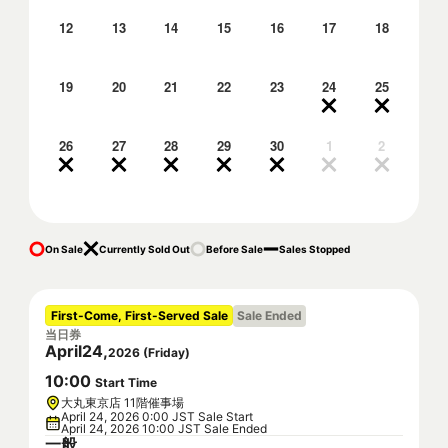
12
13
14
15
16
17
18
19
20
21
22
23
24
25
26
27
28
29
30
1
2
On Sale
Currently Sold Out
Before Sale
Sales Stopped
First-Come, First-Served Sale
Sale Ended
当日券
April
24
,
2026
(
Friday
)
10
:
00
Start Time
大丸東京店 11階催事場
April 24, 2026 0:00 JST Sale Start
April 24, 2026 10:00 JST Sale Ended
一般