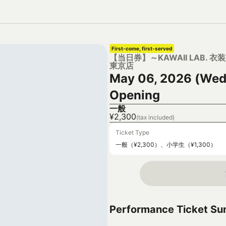
First-come, first-served
【当日券】～KAWAII LAB. 衣装展
東京店
May 06, 2026 (Wed
Opening
一般
¥2,300
(tax included)
Ticket Type
一般（¥2,300）、小学生（¥1,300）
Performance Ticket S