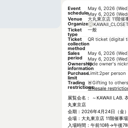
Event
May 6, 2026 (Wed
schedule
May 6, 2026 (Wed
Venue
大丸東京店 11階催
Organizer
KAWAII_CLOSE
Ticket
一般
type
Ticket
QR ticket (digital t
collection
method
Sales
May 6, 2026 (Wed
period
May 6, 2026 (Wed
Ownership
Hide owner's nic
information
Purchase
Limit:2per person
limit
Trading
🚨
Gifting to other
restrictions
🚨
Resale restricti
展覧会名： ～KAWAII LAB. 衣
丸東京店
会期：2026年4月24日（金
会場：大丸東京店 11階催事場
入場時間：午前10時→午後7