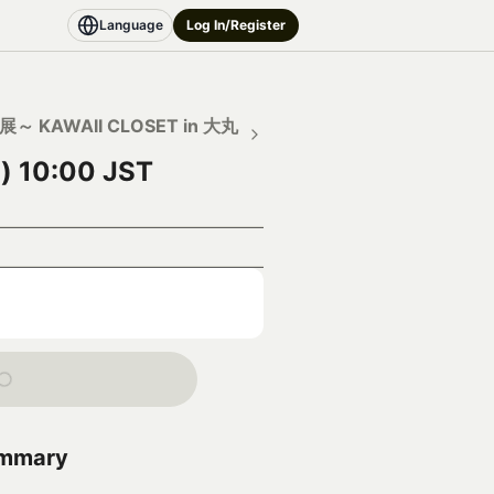
Language
Log In/Register
～ KAWAII CLOSET in 大丸
) 10:00 JST
ummary