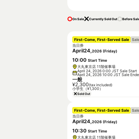
On Sale
Currently Sold Out
Before Sal
First-Come, First-Served Sale
Sal
当日券
April
24
,
2026
(
Friday
)
10
:
00
Start Time
大丸東京店 11階催事場
April 24, 2026 0:00 JST Sale Start
April 24, 2026 10:00 JST Sale End
一般
¥2,300
(tax included)
小学生（¥1,300）
Sold Out
First-Come, First-Served Sale
Sal
当日券
April
24
,
2026
(
Friday
)
10
:
30
Start Time
大丸東京店 11階催事場