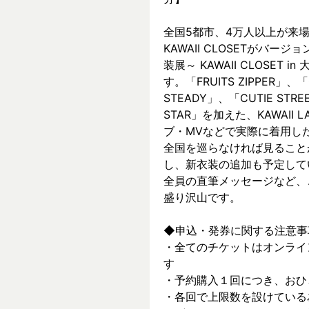
全国5都市、4万⼈以上が来場した～
KAWAII CLOSETがバージョ
装展～ KAWAII CLOSET
す。「FRUITS ZIPPER」、「
STEADY」、「CUTIE ST
STAR」を加えた、KAWAII
ブ・MVなどで実際に着⽤した
全国を巡らなければ見ること
し、新⾐装の追加も予定して
全員の直筆メッセージなど、
盛り沢山です。
◆申込・発券に関する注意事
・全てのチケットはオンライ
す
・予約購入１回につき、おひ
・各回で上限数を設けている