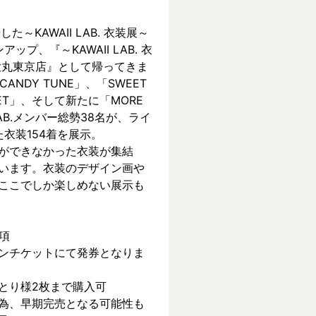
KAWAII LAB. 衣装展～ 
ンアップ、『～KAWAII LAB. 衣
 in 大丸東京店』として帰ってきま
CANDY TUNE」、「SWEET 
REET」、そして新たに「MORE 
 LAB.メンバー総勢38名が、ライ
衣装154着を展示。
ができなかった衣装が集結
います。衣装のデザイン画や
ここでしか楽しめない展示も
項
ンチケットにて発券となりま
とり様2枚まで購入可
為、早期完売となる可能性も