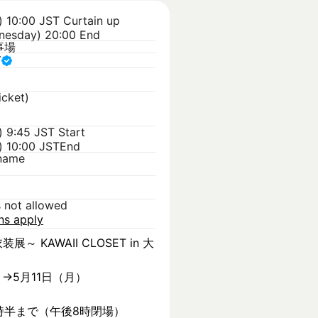
) 10:00 JST
Curtain up
nesday) 20:00 End
事場
T
icket)
) 9:45 JST
Start
) 10:00 JST
End
kname
s not allowed
ons apply
装展～ KAWAII CLOSET in 大
）→5月11日（月）
時半まで（午後8時閉場）