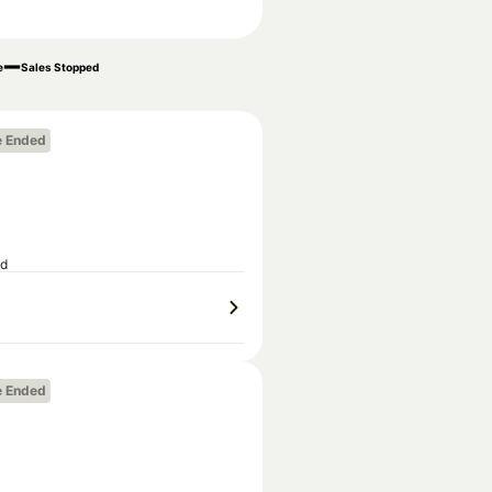
e
Sales Stopped
e Ended
ed
e Ended