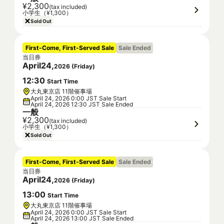
¥2,300
(tax included)
小学生（¥1,300）
Sold Out
First-Come, First-Served Sale
Sale Ended
当日券
April
24
,
2026
(
Friday
)
12
:
30
Start Time
大丸東京店 11階催事場
April 24, 2026 0:00 JST Sale Start
April 24, 2026 12:30 JST Sale Ended
一般
¥2,300
(tax included)
小学生（¥1,300）
Sold Out
First-Come, First-Served Sale
Sale Ended
当日券
April
24
,
2026
(
Friday
)
13
:
00
Start Time
大丸東京店 11階催事場
April 24, 2026 0:00 JST Sale Start
April 24, 2026 13:00 JST Sale Ended