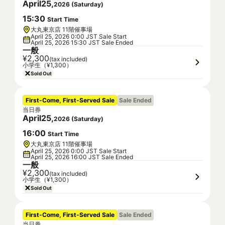
April
25
,
2026
(
Saturday
)
15
:
30
Start Time
大丸東京店 11階催事場
April 25, 2026 0:00 JST Sale Start
April 25, 2026 15:30 JST Sale Ended
一般
¥2,300
(tax included)
小学生（¥1,300）
Sold Out
First-Come, First-Served Sale
Sale Ended
当日券
April
25
,
2026
(
Saturday
)
16
:
00
Start Time
大丸東京店 11階催事場
April 25, 2026 0:00 JST Sale Start
April 25, 2026 16:00 JST Sale Ended
一般
¥2,300
(tax included)
小学生（¥1,300）
Sold Out
First-Come, First-Served Sale
Sale Ended
当日券