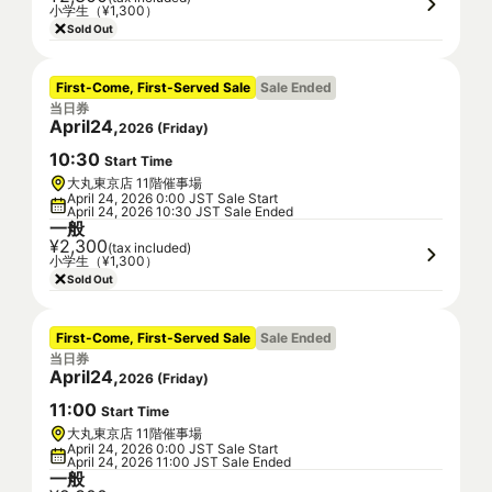
小学生（¥1,300）
Sold Out
First-Come, First-Served Sale
Sale Ended
当日券
April
24
,
2026
(
Friday
)
10
:
30
Start Time
大丸東京店 11階催事場
April 24, 2026 0:00 JST Sale Start
April 24, 2026 10:30 JST Sale Ended
一般
¥2,300
(tax included)
小学生（¥1,300）
Sold Out
First-Come, First-Served Sale
Sale Ended
当日券
April
24
,
2026
(
Friday
)
11
:
00
Start Time
大丸東京店 11階催事場
April 24, 2026 0:00 JST Sale Start
April 24, 2026 11:00 JST Sale Ended
一般