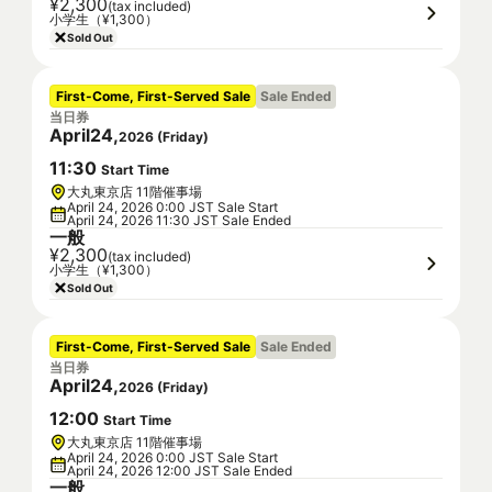
¥2,300
(tax included)
小学生（¥1,300）
Sold Out
First-Come, First-Served Sale
Sale Ended
当日券
April
24
,
2026
(
Friday
)
11
:
30
Start Time
大丸東京店 11階催事場
April 24, 2026 0:00 JST Sale Start
April 24, 2026 11:30 JST Sale Ended
一般
¥2,300
(tax included)
小学生（¥1,300）
Sold Out
First-Come, First-Served Sale
Sale Ended
当日券
April
24
,
2026
(
Friday
)
12
:
00
Start Time
大丸東京店 11階催事場
April 24, 2026 0:00 JST Sale Start
April 24, 2026 12:00 JST Sale Ended
一般