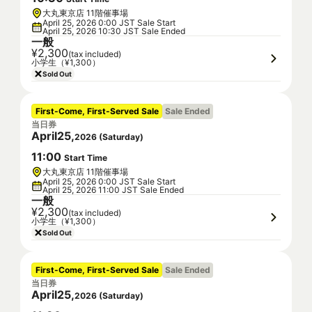
大丸東京店 11階催事場
April 25, 2026 0:00 JST Sale Start
April 25, 2026 10:30 JST Sale Ended
一般
¥2,300
(tax included)
小学生（¥1,300）
Sold Out
First-Come, First-Served Sale
Sale Ended
当日券
April
25
,
2026
(
Saturday
)
11
:
00
Start Time
大丸東京店 11階催事場
April 25, 2026 0:00 JST Sale Start
April 25, 2026 11:00 JST Sale Ended
一般
¥2,300
(tax included)
小学生（¥1,300）
Sold Out
First-Come, First-Served Sale
Sale Ended
当日券
April
25
,
2026
(
Saturday
)