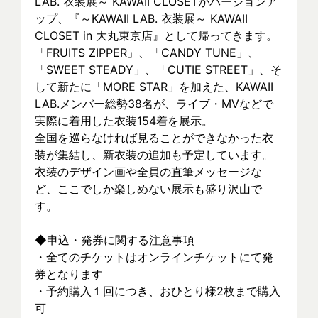
LAB. 衣装展～ KAWAII CLOSETがバージョンア
ップ、『～KAWAII LAB. 衣装展～ KAWAII 
CLOSET in 大丸東京店』として帰ってきます。
「FRUITS ZIPPER」、「CANDY TUNE」、
「SWEET STEADY」、「CUTIE STREET」、そ
して新たに「MORE STAR」を加えた、KAWAII 
LAB.メンバー総勢38名が、ライブ・MVなどで
実際に着⽤した衣装154着を展示。
全国を巡らなければ見ることができなかった衣
装が集結し、新⾐装の追加も予定しています。
衣装のデザイン画や全員の直筆メッセージな
ど、ここでしか楽しめない展示も盛り沢山で
す。
◆申込・発券に関する注意事項
・全てのチケットはオンラインチケットにて発
券となります
・予約購入１回につき、おひとり様2枚まで購入
可