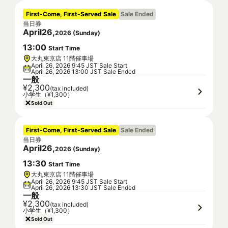
First-Come, First-Served Sale
Sale Ended
当日券
April
26
,
2026
(
Sunday
)
13
:
00
Start Time
大丸東京店 11階催事場
April 26, 2026 9:45 JST Sale Start
April 26, 2026 13:00 JST Sale Ended
一般
¥2,300
(tax included)
小学生（¥1,300）
Sold Out
First-Come, First-Served Sale
Sale Ended
当日券
April
26
,
2026
(
Sunday
)
13
:
30
Start Time
大丸東京店 11階催事場
April 26, 2026 9:45 JST Sale Start
April 26, 2026 13:30 JST Sale Ended
一般
¥2,300
(tax included)
小学生（¥1,300）
Sold Out