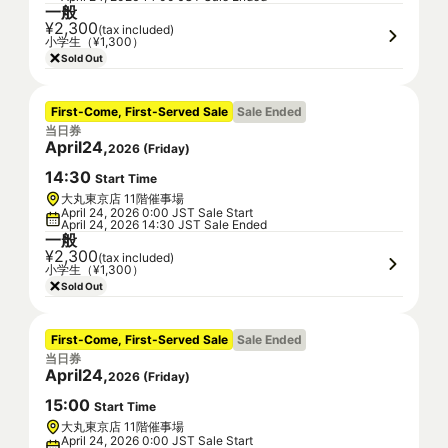
一般
¥2,300
(tax included)
小学生（¥1,300）
Sold Out
First-Come, First-Served Sale
Sale Ended
当日券
April
24
,
2026
(
Friday
)
14
:
30
Start Time
大丸東京店 11階催事場
April 24, 2026 0:00 JST Sale Start
April 24, 2026 14:30 JST Sale Ended
一般
¥2,300
(tax included)
小学生（¥1,300）
Sold Out
First-Come, First-Served Sale
Sale Ended
当日券
April
24
,
2026
(
Friday
)
15
:
00
Start Time
大丸東京店 11階催事場
April 24, 2026 0:00 JST Sale Start