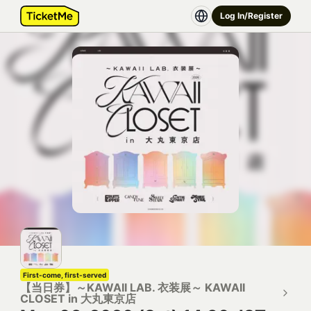
Log In/Register
First-come, first-served
【当日券】～KAWAII LAB. 衣装展～ KAWAII
CLOSET in 大丸東京店