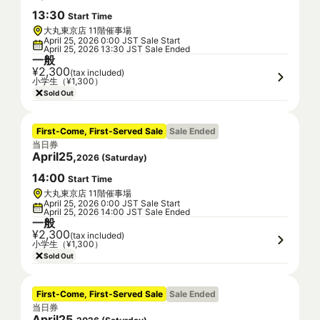
13
:
30
Start Time
大丸東京店 11階催事場
April 25, 2026 0:00 JST Sale Start
April 25, 2026 13:30 JST Sale Ended
一般
¥2,300
(tax included)
小学生（¥1,300）
Sold Out
First-Come, First-Served Sale
Sale Ended
当日券
April
25
,
2026
(
Saturday
)
14
:
00
Start Time
大丸東京店 11階催事場
April 25, 2026 0:00 JST Sale Start
April 25, 2026 14:00 JST Sale Ended
一般
¥2,300
(tax included)
小学生（¥1,300）
Sold Out
First-Come, First-Served Sale
Sale Ended
当日券
April
25
,