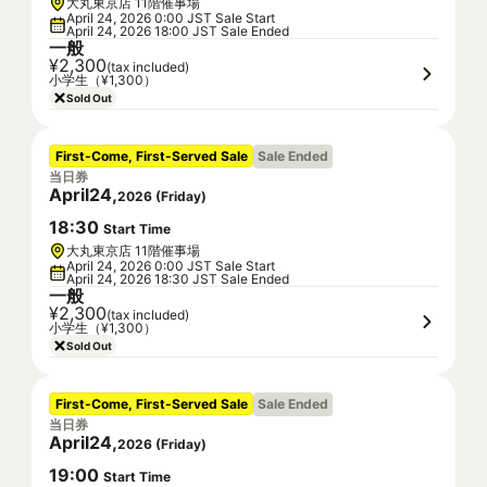
大丸東京店 11階催事場
April 24, 2026 0:00 JST Sale Start
April 24, 2026 18:00 JST Sale Ended
一般
¥2,300
(tax included)
小学生（¥1,300）
Sold Out
First-Come, First-Served Sale
Sale Ended
当日券
April
24
,
2026
(
Friday
)
18
:
30
Start Time
大丸東京店 11階催事場
April 24, 2026 0:00 JST Sale Start
April 24, 2026 18:30 JST Sale Ended
一般
¥2,300
(tax included)
小学生（¥1,300）
Sold Out
First-Come, First-Served Sale
Sale Ended
当日券
April
24
,
2026
(
Friday
)
19
:
00
Start Time