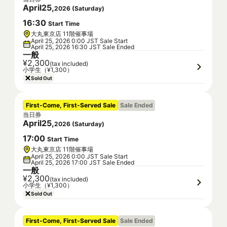
April
25
,
2026
(
Saturday
)
16
:
30
Start Time
大丸東京店 11階催事場
April 25, 2026 0:00 JST Sale Start
April 25, 2026 16:30 JST Sale Ended
一般
¥2,300
(tax included)
小学生（¥1,300）
Sold Out
First-Come, First-Served Sale
Sale Ended
当日券
April
25
,
2026
(
Saturday
)
17
:
00
Start Time
大丸東京店 11階催事場
April 25, 2026 0:00 JST Sale Start
April 25, 2026 17:00 JST Sale Ended
一般
¥2,300
(tax included)
小学生（¥1,300）
Sold Out
First-Come, First-Served Sale
Sale Ended