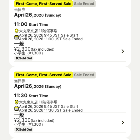
First-Come, First-Served Sale
Sale Ended
当日券
April
26
,
2026
(
Sunday
)
11
:
00
Start Time
大丸東京店 11階催事場
April 26, 2026 9:45 JST Sale Start
April 26, 2026 11:00 JST Sale Ended
一般
¥2,300
(tax included)
小学生（¥1,300）
Sold Out
First-Come, First-Served Sale
Sale Ended
当日券
April
26
,
2026
(
Sunday
)
11
:
30
Start Time
大丸東京店 11階催事場
April 26, 2026 9:45 JST Sale Start
April 26, 2026 11:30 JST Sale Ended
一般
¥2,300
(tax included)
小学生（¥1,300）
Sold Out