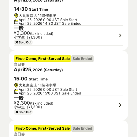
2026
(
Saturday
)
14
:
30
Start Time
大丸東京店 11階催事場
April 25, 2026 0:00 JST Sale Start
April 25, 2026 14:30 JST Sale Ended
一般
¥2,300
(tax included)
小学生（¥1,300）
Sold Out
First-Come, First-Served Sale
Sale Ended
当日券
April
25
,
2026
(
Saturday
)
15
:
00
Start Time
大丸東京店 11階催事場
April 25, 2026 0:00 JST Sale Start
April 25, 2026 15:00 JST Sale Ended
一般
¥2,300
(tax included)
小学生（¥1,300）
Sold Out
First-Come, First-Served Sale
Sale Ended
当日券