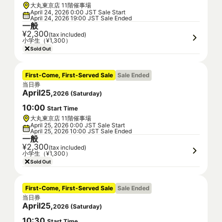
大丸東京店 11階催事場
April 24, 2026 0:00 JST Sale Start
April 24, 2026 19:00 JST Sale Ended
一般
¥2,300
(tax included)
小学生（¥1,300）
Sold Out
First-Come, First-Served Sale
Sale Ended
当日券
April
25
,
2026
(
Saturday
)
10
:
00
Start Time
大丸東京店 11階催事場
April 25, 2026 0:00 JST Sale Start
April 25, 2026 10:00 JST Sale Ended
一般
¥2,300
(tax included)
小学生（¥1,300）
Sold Out
First-Come, First-Served Sale
Sale Ended
当日券
April
25
,
2026
(
Saturday
)
10
:
30
Start Time