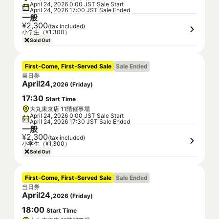
April 24, 2026 0:00 JST Sale Start
April 24, 2026 17:00 JST Sale Ended
一般
¥2,300
(tax included)
小学生（¥1,300）
Sold Out
First-Come, First-Served Sale
Sale Ended
当日券
April
24
,
2026
(
Friday
)
17
:
30
Start Time
大丸東京店 11階催事場
April 24, 2026 0:00 JST Sale Start
April 24, 2026 17:30 JST Sale Ended
一般
¥2,300
(tax included)
小学生（¥1,300）
Sold Out
First-Come, First-Served Sale
Sale Ended
当日券
April
24
,
2026
(
Friday
)
18
:
00
Start Time