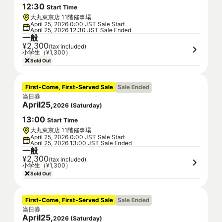
12
:
30
Start Time
大丸東京店 11階催事場
April 25, 2026 0:00 JST Sale Start
April 25, 2026 12:30 JST Sale Ended
一般
¥2,300
(tax included)
小学生（¥1,300）
Sold Out
First-Come, First-Served Sale
Sale Ended
当日券
April
25
,
2026
(
Saturday
)
13
:
00
Start Time
大丸東京店 11階催事場
April 25, 2026 0:00 JST Sale Start
April 25, 2026 13:00 JST Sale Ended
一般
¥2,300
(tax included)
小学生（¥1,300）
Sold Out
First-Come, First-Served Sale
Sale Ended
当日券
April
25
,
2026
(
Saturday
)