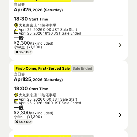
当日券
April
25
,
2026
(
Saturday
)
18
:
30
Start Time
大丸東京店 11階催事場
April 25, 2026 0:00 JST Sale Start
April 25, 2026 18:30 JST Sale Ended
一般
¥2,300
(tax included)
小学生（¥1,300）
Sold Out
First-Come, First-Served Sale
Sale Ended
当日券
April
25
,
2026
(
Saturday
)
19
:
00
Start Time
大丸東京店 11階催事場
April 25, 2026 0:00 JST Sale Start
April 25, 2026 19:00 JST Sale Ended
一般
¥2,300
(tax included)
小学生（¥1,300）
Sold Out