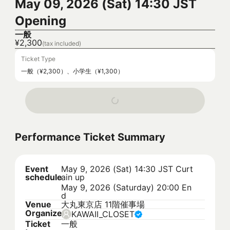
May 09, 2026 (Sat) 14:30 JST
Opening
一般
¥2,300
(tax included)
Ticket Type
一般（¥2,300）、小学生（¥1,300）
Performance Ticket Summary
Event
May 9, 2026 (Sat) 14:30 JST
Curt
schedule
ain up
May 9, 2026 (Saturday) 20:00 En
d
Venue
大丸東京店 11階催事場
Organizer
KAWAII_CLOSET
Ticket
一般