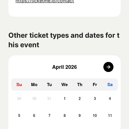
https://ticketme.io/contact
Other ticket types and dates for t
his event
April 2026
Su
Mo
Tu
We
Th
Fr
Sa
29
30
31
1
2
3
4
5
6
7
8
9
10
11