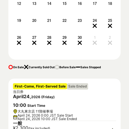
12
13
14
15
16
17
18
19
20
21
22
23
24
25
26
27
28
29
30
1
2
On Sale
Currently Sold Out
Before Sale
Sales Stopped
First-Come, First-Served Sale
Sale Ended
当日券
April
24
,
2026
(
Friday
)
10
:
00
Start Time
大丸東京店 11階催事場
April 24, 2026 0:00 JST Sale Start
April 24, 2026 10:00 JST Sale Ended
一般
¥2,300
(tax included)