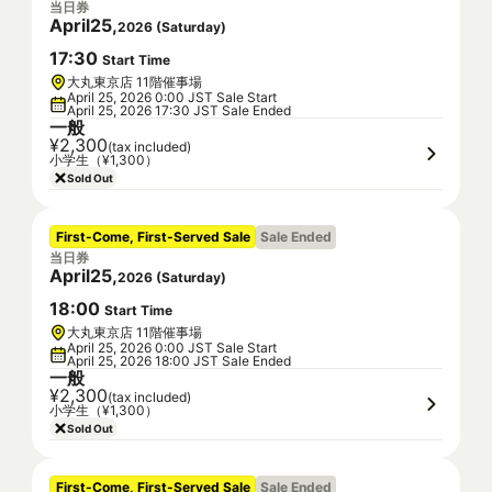
当日券
April
25
,
2026
(
Saturday
)
17
:
30
Start Time
大丸東京店 11階催事場
April 25, 2026 0:00 JST Sale Start
April 25, 2026 17:30 JST Sale Ended
一般
¥2,300
(tax included)
小学生（¥1,300）
Sold Out
First-Come, First-Served Sale
Sale Ended
当日券
April
25
,
2026
(
Saturday
)
18
:
00
Start Time
大丸東京店 11階催事場
April 25, 2026 0:00 JST Sale Start
April 25, 2026 18:00 JST Sale Ended
一般
¥2,300
(tax included)
小学生（¥1,300）
Sold Out
First-Come, First-Served Sale
Sale Ended