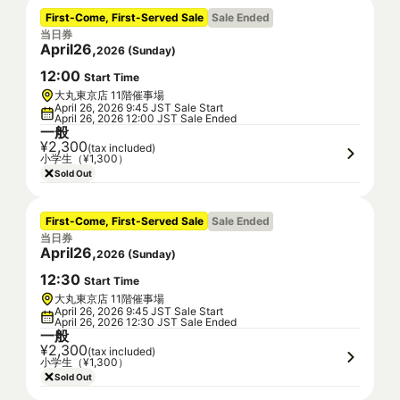
First-Come, First-Served Sale
Sale Ended
当日券
April
26
,
2026
(
Sunday
)
12
:
00
Start Time
大丸東京店 11階催事場
April 26, 2026 9:45 JST Sale Start
April 26, 2026 12:00 JST Sale Ended
一般
¥2,300
(tax included)
小学生（¥1,300）
Sold Out
First-Come, First-Served Sale
Sale Ended
当日券
April
26
,
2026
(
Sunday
)
12
:
30
Start Time
大丸東京店 11階催事場
April 26, 2026 9:45 JST Sale Start
April 26, 2026 12:30 JST Sale Ended
一般
¥2,300
(tax included)
小学生（¥1,300）
Sold Out