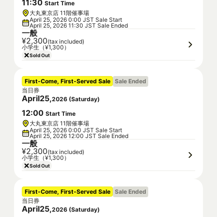
11
:
30
Start Time
大丸東京店 11階催事場
April 25, 2026 0:00 JST Sale Start
April 25, 2026 11:30 JST Sale Ended
一般
¥2,300
(tax included)
小学生（¥1,300）
Sold Out
First-Come, First-Served Sale
Sale Ended
当日券
April
25
,
2026
(
Saturday
)
12
:
00
Start Time
大丸東京店 11階催事場
April 25, 2026 0:00 JST Sale Start
April 25, 2026 12:00 JST Sale Ended
一般
¥2,300
(tax included)
小学生（¥1,300）
Sold Out
First-Come, First-Served Sale
Sale Ended
当日券
April
25
,
2026
(
Saturday
)