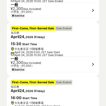
April 24, 2026 15:00 JST Sale Ended
一般
¥2,300
(tax included)
小学生（¥1,300）
Sold Out
First-Come, First-Served Sale
Sale Ended
当日券
April
24
,
2026
(
Friday
)
15
:
30
Start Time
大丸東京店 11階催事場
April 24, 2026 0:00 JST Sale Start
April 24, 2026 15:30 JST Sale Ended
一般
¥2,300
(tax included)
小学生（¥1,300）
Sold Out
First-Come, First-Served Sale
Sale Ended
当日券
April
24
,
2026
(
Friday
)
16
:
00
Start Time
大丸東京店 11階催事場