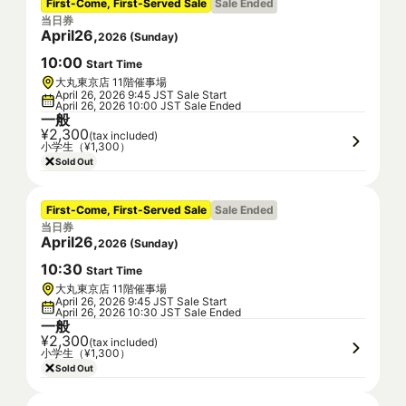
First-Come, First-Served Sale
Sale Ended
当日券
April
26
,
2026
(
Sunday
)
10
:
00
Start Time
大丸東京店 11階催事場
April 26, 2026 9:45 JST Sale Start
April 26, 2026 10:00 JST Sale Ended
一般
¥2,300
(tax included)
小学生（¥1,300）
Sold Out
First-Come, First-Served Sale
Sale Ended
当日券
April
26
,
2026
(
Sunday
)
10
:
30
Start Time
大丸東京店 11階催事場
April 26, 2026 9:45 JST Sale Start
April 26, 2026 10:30 JST Sale Ended
一般
¥2,300
(tax included)
小学生（¥1,300）
Sold Out