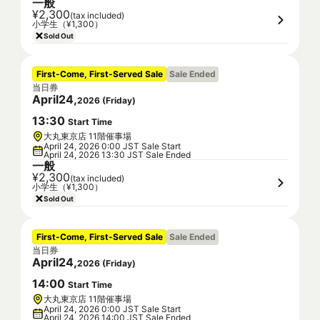
一般
¥2,300
(tax included)
小学生（¥1,300）
Sold Out
First-Come, First-Served Sale
Sale Ended
当日券
April
24
,
2026
(
Friday
)
13
:
30
Start Time
大丸東京店 11階催事場
April 24, 2026 0:00 JST Sale Start
April 24, 2026 13:30 JST Sale Ended
一般
¥2,300
(tax included)
小学生（¥1,300）
Sold Out
First-Come, First-Served Sale
Sale Ended
当日券
April
24
,
2026
(
Friday
)
14
:
00
Start Time
大丸東京店 11階催事場
April 24, 2026 0:00 JST Sale Start
April 24, 2026 14:00 JST Sale Ended