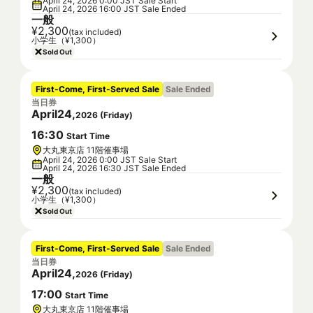
April 24, 2026 0:00 JST Sale Start
April 24, 2026 16:00 JST Sale Ended
一般
¥2,300
(tax included)
小学生（¥1,300）
Sold Out
First-Come, First-Served Sale
Sale Ended
当日券
April
24
,
2026
(
Friday
)
16
:
30
Start Time
大丸東京店 11階催事場
April 24, 2026 0:00 JST Sale Start
April 24, 2026 16:30 JST Sale Ended
一般
¥2,300
(tax included)
小学生（¥1,300）
Sold Out
First-Come, First-Served Sale
Sale Ended
当日券
April
24
,
2026
(
Friday
)
17
:
00
Start Time
大丸東京店 11階催事場