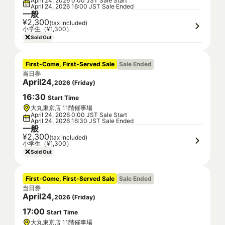
April 24, 2026 0:00 JST Sale Start
April 24, 2026 16:00 JST Sale Ended
一般
¥2,300
(tax included)
小学生（¥1,300）
Sold Out
First-Come, First-Served Sale
Sale Ended
当日券
April
24
,
2026
(
Friday
)
16
:
30
Start Time
大丸東京店 11階催事場
April 24, 2026 0:00 JST Sale Start
April 24, 2026 16:30 JST Sale Ended
一般
¥2,300
(tax included)
小学生（¥1,300）
Sold Out
First-Come, First-Served Sale
Sale Ended
当日券
April
24
,
2026
(
Friday
)
17
:
00
Start Time
大丸東京店 11階催事場