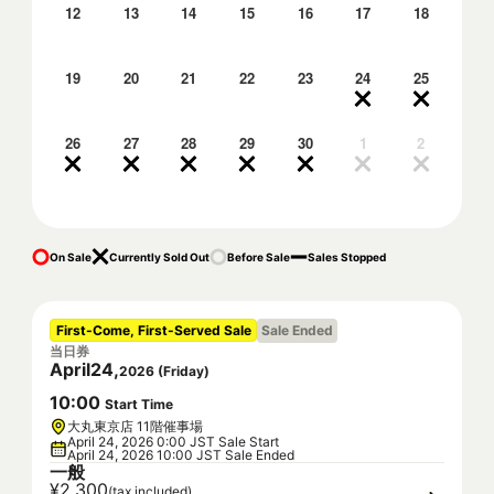
12
13
14
15
16
17
18
19
20
21
22
23
24
25
26
27
28
29
30
1
2
On Sale
Currently Sold Out
Before Sale
Sales Stopped
First-Come, First-Served Sale
Sale Ended
当日券
April
24
,
2026
(
Friday
)
10
:
00
Start Time
大丸東京店 11階催事場
April 24, 2026 0:00 JST Sale Start
April 24, 2026 10:00 JST Sale Ended
一般
¥2,300
(tax included)