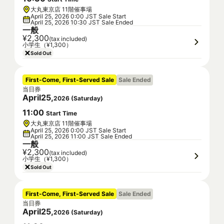
大丸東京店 11階催事場
April 25, 2026 0:00 JST Sale Start
April 25, 2026 10:30 JST Sale Ended
一般
¥2,300
(tax included)
小学生（¥1,300）
Sold Out
First-Come, First-Served Sale
Sale Ended
当日券
April
25
,
2026
(
Saturday
)
11
:
00
Start Time
大丸東京店 11階催事場
April 25, 2026 0:00 JST Sale Start
April 25, 2026 11:00 JST Sale Ended
一般
¥2,300
(tax included)
小学生（¥1,300）
Sold Out
First-Come, First-Served Sale
Sale Ended
当日券
April
25
,
2026
(
Saturday
)