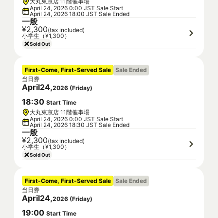
大丸東京店 11階催事場
April 24, 2026 0:00 JST Sale Start
April 24, 2026 18:00 JST Sale Ended
一般
¥2,300
(tax included)
小学生（¥1,300）
Sold Out
First-Come, First-Served Sale
Sale Ended
当日券
April
24
,
2026
(
Friday
)
18
:
30
Start Time
大丸東京店 11階催事場
April 24, 2026 0:00 JST Sale Start
April 24, 2026 18:30 JST Sale Ended
一般
¥2,300
(tax included)
小学生（¥1,300）
Sold Out
First-Come, First-Served Sale
Sale Ended
当日券
April
24
,
2026
(
Friday
)
19
:
00
Start Time