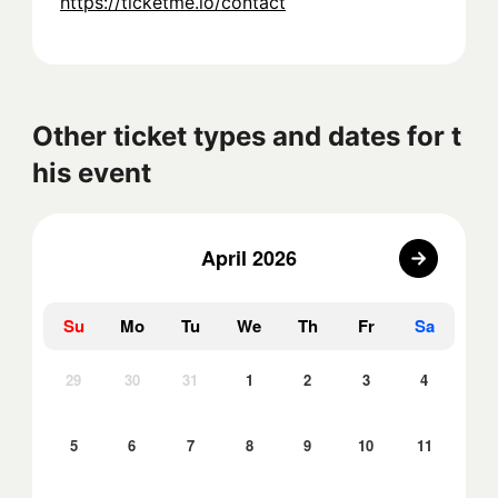
https://ticketme.io/contact
Other ticket types and dates for t
his event
April 2026
Su
Mo
Tu
We
Th
Fr
Sa
29
30
31
1
2
3
4
5
6
7
8
9
10
11