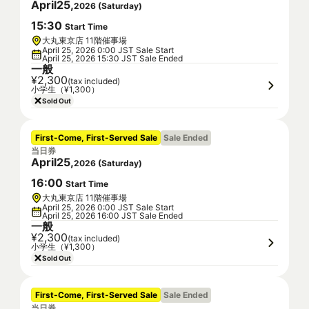
April
25
,
2026
(
Saturday
)
15
:
30
Start Time
大丸東京店 11階催事場
April 25, 2026 0:00 JST Sale Start
April 25, 2026 15:30 JST Sale Ended
一般
¥2,300
(tax included)
小学生（¥1,300）
Sold Out
First-Come, First-Served Sale
Sale Ended
当日券
April
25
,
2026
(
Saturday
)
16
:
00
Start Time
大丸東京店 11階催事場
April 25, 2026 0:00 JST Sale Start
April 25, 2026 16:00 JST Sale Ended
一般
¥2,300
(tax included)
小学生（¥1,300）
Sold Out
First-Come, First-Served Sale
Sale Ended
当日券