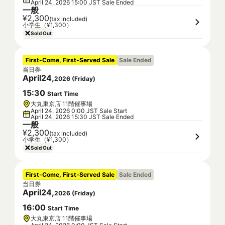
April 24, 2026 15:00 JST Sale Ended
一般
¥2,300
(tax included)
小学生（¥1,300）
Sold Out
First-Come, First-Served Sale
Sale Ended
当日券
April
24
,
2026
(
Friday
)
15
:
30
Start Time
大丸東京店 11階催事場
April 24, 2026 0:00 JST Sale Start
April 24, 2026 15:30 JST Sale Ended
一般
¥2,300
(tax included)
小学生（¥1,300）
Sold Out
First-Come, First-Served Sale
Sale Ended
当日券
April
24
,
2026
(
Friday
)
16
:
00
Start Time
大丸東京店 11階催事場