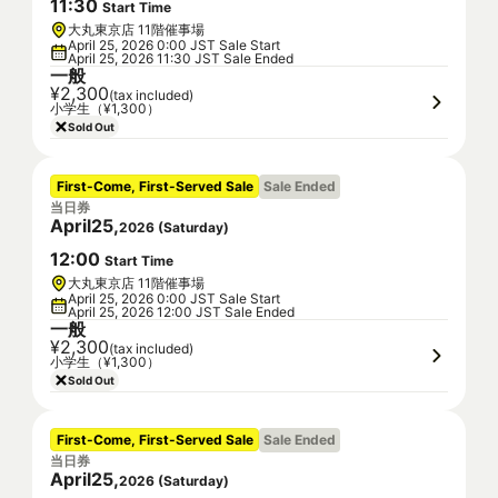
11
:
30
Start Time
大丸東京店 11階催事場
April 25, 2026 0:00 JST Sale Start
April 25, 2026 11:30 JST Sale Ended
一般
¥2,300
(tax included)
小学生（¥1,300）
Sold Out
First-Come, First-Served Sale
Sale Ended
当日券
April
25
,
2026
(
Saturday
)
12
:
00
Start Time
大丸東京店 11階催事場
April 25, 2026 0:00 JST Sale Start
April 25, 2026 12:00 JST Sale Ended
一般
¥2,300
(tax included)
小学生（¥1,300）
Sold Out
First-Come, First-Served Sale
Sale Ended
当日券
April
25
,
2026
(
Saturday
)