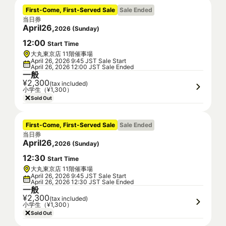
First-Come, First-Served Sale
Sale Ended
当日券
April
26
,
2026
(
Sunday
)
12
:
00
Start Time
大丸東京店 11階催事場
April 26, 2026 9:45 JST Sale Start
April 26, 2026 12:00 JST Sale Ended
一般
¥2,300
(tax included)
小学生（¥1,300）
Sold Out
First-Come, First-Served Sale
Sale Ended
当日券
April
26
,
2026
(
Sunday
)
12
:
30
Start Time
大丸東京店 11階催事場
April 26, 2026 9:45 JST Sale Start
April 26, 2026 12:30 JST Sale Ended
一般
¥2,300
(tax included)
小学生（¥1,300）
Sold Out