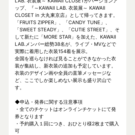
LAB. 衣装展～ KAWAII CLOSETがバージョンア
ップ、『～KAWAII LAB. 衣装展～ KAWAII 
CLOSET in 大丸東京店』として帰ってきます。
「FRUITS ZIPPER」、「CANDY TUNE」、
「SWEET STEADY」、「CUTIE STREET」、そ
して新たに「MORE STAR」を加えた、KAWAII 
LAB.メンバー総勢38名が、ライブ・MVなどで
実際に着⽤した衣装154着を展示。
全国を巡らなければ見ることができなかった衣
装が集結し、新⾐装の追加も予定しています。
衣装のデザイン画や全員の直筆メッセージな
ど、ここでしか楽しめない展示も盛り沢山で
す。
◆申込・発券に関する注意事項
・全てのチケットはオンラインチケットにて発
券となります
・予約購入１回につき、おひとり様2枚まで購入
可