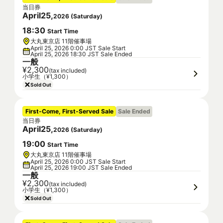
当日券
April
25
,
2026
(
Saturday
)
18
:
30
Start Time
大丸東京店 11階催事場
April 25, 2026 0:00 JST Sale Start
April 25, 2026 18:30 JST Sale Ended
一般
¥2,300
(tax included)
小学生（¥1,300）
Sold Out
First-Come, First-Served Sale
Sale Ended
当日券
April
25
,
2026
(
Saturday
)
19
:
00
Start Time
大丸東京店 11階催事場
April 25, 2026 0:00 JST Sale Start
April 25, 2026 19:00 JST Sale Ended
一般
¥2,300
(tax included)
小学生（¥1,300）
Sold Out