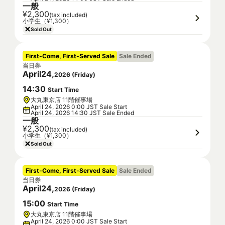
一般
¥2,300
(tax included)
小学生（¥1,300）
Sold Out
First-Come, First-Served Sale
Sale Ended
当日券
April
24
,
2026
(
Friday
)
14
:
30
Start Time
大丸東京店 11階催事場
April 24, 2026 0:00 JST Sale Start
April 24, 2026 14:30 JST Sale Ended
一般
¥2,300
(tax included)
小学生（¥1,300）
Sold Out
First-Come, First-Served Sale
Sale Ended
当日券
April
24
,
2026
(
Friday
)
15
:
00
Start Time
大丸東京店 11階催事場
April 24, 2026 0:00 JST Sale Start