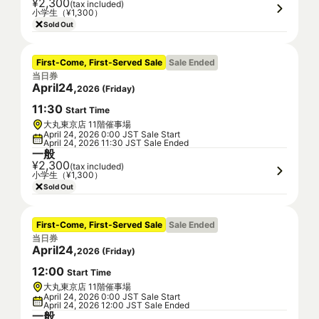
¥2,300
(tax included)
小学生（¥1,300）
Sold Out
First-Come, First-Served Sale
Sale Ended
当日券
April
24
,
2026
(
Friday
)
11
:
30
Start Time
大丸東京店 11階催事場
April 24, 2026 0:00 JST Sale Start
April 24, 2026 11:30 JST Sale Ended
一般
¥2,300
(tax included)
小学生（¥1,300）
Sold Out
First-Come, First-Served Sale
Sale Ended
当日券
April
24
,
2026
(
Friday
)
12
:
00
Start Time
大丸東京店 11階催事場
April 24, 2026 0:00 JST Sale Start
April 24, 2026 12:00 JST Sale Ended
一般