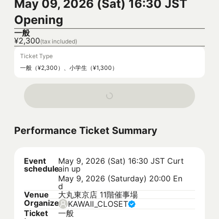
May 09, 2026 (Sat) 16:30 JST
Opening
一般
¥2,300
(tax included)
Ticket Type
一般（¥2,300）、小学生（¥1,300）
Performance Ticket Summary
Event
May 9, 2026 (Sat) 16:30 JST
Curt
schedule
ain up
May 9, 2026 (Saturday) 20:00 En
d
Venue
大丸東京店 11階催事場
Organizer
KAWAII_CLOSET
Ticket
一般