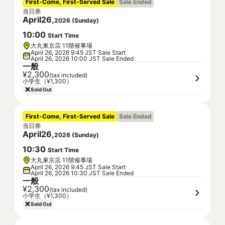
First-Come, First-Served Sale
Sale Ended
当日券
April
26
,
2026
(
Sunday
)
10
:
00
Start Time
大丸東京店 11階催事場
April 26, 2026 9:45 JST Sale Start
April 26, 2026 10:00 JST Sale Ended
一般
¥2,300
(tax included)
小学生（¥1,300）
Sold Out
First-Come, First-Served Sale
Sale Ended
当日券
April
26
,
2026
(
Sunday
)
10
:
30
Start Time
大丸東京店 11階催事場
April 26, 2026 9:45 JST Sale Start
April 26, 2026 10:30 JST Sale Ended
一般
¥2,300
(tax included)
小学生（¥1,300）
Sold Out