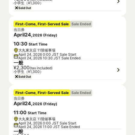
小学生（¥1,300）
Sold Out
First-Come, First-Served Sale
Sale Ended
当日券
April
24
,
2026
(
Friday
)
10
:
30
Start Time
大丸東京店 11階催事場
April 24, 2026 0:00 JST Sale Start
April 24, 2026 10:30 JST Sale Ended
一般
¥2,300
(tax included)
小学生（¥1,300）
Sold Out
First-Come, First-Served Sale
Sale Ended
当日券
April
24
,
2026
(
Friday
)
11
:
00
Start Time
大丸東京店 11階催事場
April 24, 2026 0:00 JST Sale Start
April 24, 2026 11:00 JST Sale Ended
一般