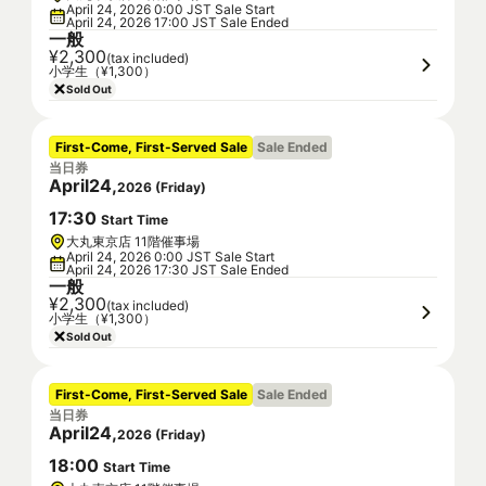
April 24, 2026 0:00 JST Sale Start
April 24, 2026 17:00 JST Sale Ended
一般
¥2,300
(tax included)
小学生（¥1,300）
Sold Out
First-Come, First-Served Sale
Sale Ended
当日券
April
24
,
2026
(
Friday
)
17
:
30
Start Time
大丸東京店 11階催事場
April 24, 2026 0:00 JST Sale Start
April 24, 2026 17:30 JST Sale Ended
一般
¥2,300
(tax included)
小学生（¥1,300）
Sold Out
First-Come, First-Served Sale
Sale Ended
当日券
April
24
,
2026
(
Friday
)
18
:
00
Start Time