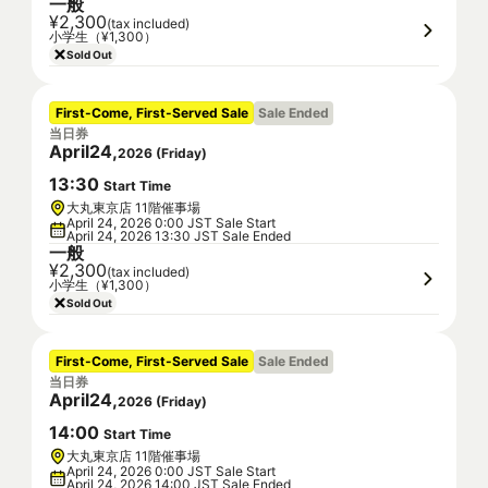
一般
¥2,300
(tax included)
小学生（¥1,300）
Sold Out
First-Come, First-Served Sale
Sale Ended
当日券
April
24
,
2026
(
Friday
)
13
:
30
Start Time
大丸東京店 11階催事場
April 24, 2026 0:00 JST Sale Start
April 24, 2026 13:30 JST Sale Ended
一般
¥2,300
(tax included)
小学生（¥1,300）
Sold Out
First-Come, First-Served Sale
Sale Ended
当日券
April
24
,
2026
(
Friday
)
14
:
00
Start Time
大丸東京店 11階催事場
April 24, 2026 0:00 JST Sale Start
April 24, 2026 14:00 JST Sale Ended