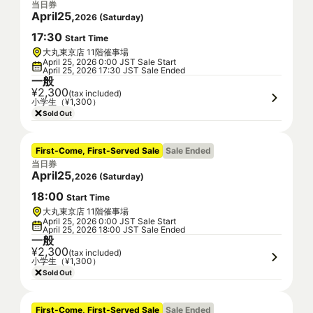
当日券
April
25
,
2026
(
Saturday
)
17
:
30
Start Time
大丸東京店 11階催事場
April 25, 2026 0:00 JST Sale Start
April 25, 2026 17:30 JST Sale Ended
一般
¥2,300
(tax included)
小学生（¥1,300）
Sold Out
First-Come, First-Served Sale
Sale Ended
当日券
April
25
,
2026
(
Saturday
)
18
:
00
Start Time
大丸東京店 11階催事場
April 25, 2026 0:00 JST Sale Start
April 25, 2026 18:00 JST Sale Ended
一般
¥2,300
(tax included)
小学生（¥1,300）
Sold Out
First-Come, First-Served Sale
Sale Ended