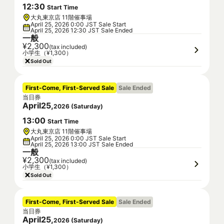
12
:
30
Start Time
大丸東京店 11階催事場
April 25, 2026 0:00 JST Sale Start
April 25, 2026 12:30 JST Sale Ended
一般
¥2,300
(tax included)
小学生（¥1,300）
Sold Out
First-Come, First-Served Sale
Sale Ended
当日券
April
25
,
2026
(
Saturday
)
13
:
00
Start Time
大丸東京店 11階催事場
April 25, 2026 0:00 JST Sale Start
April 25, 2026 13:00 JST Sale Ended
一般
¥2,300
(tax included)
小学生（¥1,300）
Sold Out
First-Come, First-Served Sale
Sale Ended
当日券
April
25
,
2026
(
Saturday
)