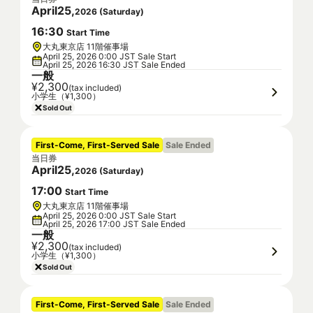
April
25
,
2026
(
Saturday
)
16
:
30
Start Time
大丸東京店 11階催事場
April 25, 2026 0:00 JST Sale Start
April 25, 2026 16:30 JST Sale Ended
一般
¥2,300
(tax included)
小学生（¥1,300）
Sold Out
First-Come, First-Served Sale
Sale Ended
当日券
April
25
,
2026
(
Saturday
)
17
:
00
Start Time
大丸東京店 11階催事場
April 25, 2026 0:00 JST Sale Start
April 25, 2026 17:00 JST Sale Ended
一般
¥2,300
(tax included)
小学生（¥1,300）
Sold Out
First-Come, First-Served Sale
Sale Ended