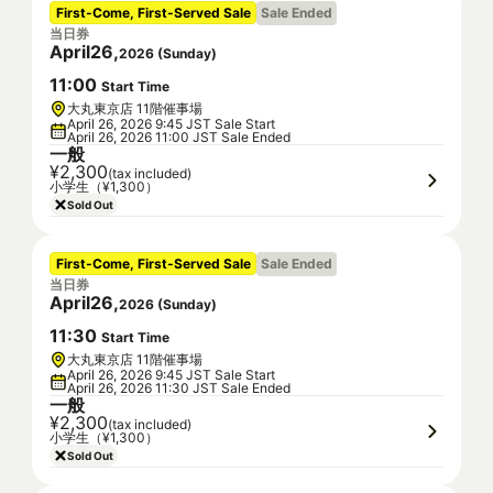
First-Come, First-Served Sale
Sale Ended
当日券
April
26
,
2026
(
Sunday
)
11
:
00
Start Time
大丸東京店 11階催事場
April 26, 2026 9:45 JST Sale Start
April 26, 2026 11:00 JST Sale Ended
一般
¥2,300
(tax included)
小学生（¥1,300）
Sold Out
First-Come, First-Served Sale
Sale Ended
当日券
April
26
,
2026
(
Sunday
)
11
:
30
Start Time
大丸東京店 11階催事場
April 26, 2026 9:45 JST Sale Start
April 26, 2026 11:30 JST Sale Ended
一般
¥2,300
(tax included)
小学生（¥1,300）
Sold Out