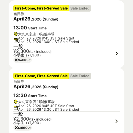
First-Come, First-Served Sale
Sale Ended
当日券
April
26
,
2026
(
Sunday
)
13
:
00
Start Time
大丸東京店 11階催事場
April 26, 2026 9:45 JST Sale Start
April 26, 2026 13:00 JST Sale Ended
一般
¥2,300
(tax included)
小学生（¥1,300）
Sold Out
First-Come, First-Served Sale
Sale Ended
当日券
April
26
,
2026
(
Sunday
)
13
:
30
Start Time
大丸東京店 11階催事場
April 26, 2026 9:45 JST Sale Start
April 26, 2026 13:30 JST Sale Ended
一般
¥2,300
(tax included)
小学生（¥1,300）
Sold Out