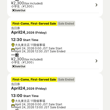
¥2,300
(tax included)
小学生（¥1,300）
Sold Out
First-Come, First-Served Sale
Sale Ended
当日券
April
24
,
2026
(
Friday
)
12
:
30
Start Time
大丸東京店 11階催事場
April 24, 2026 0:00 JST Sale Start
April 24, 2026 12:30 JST Sale Ended
一般
¥2,300
(tax included)
小学生（¥1,300）
Sold Out
First-Come, First-Served Sale
Sale Ended
当日券
April
24
,
2026
(
Friday
)
13
:
00
Start Time
大丸東京店 11階催事場
April 24, 2026 0:00 JST Sale Start
April 24, 2026 13:00 JST Sale Ended