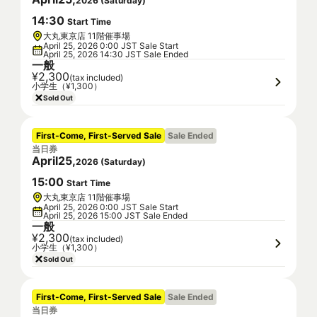
2026
(
Saturday
)
14
:
30
Start Time
大丸東京店 11階催事場
April 25, 2026 0:00 JST Sale Start
April 25, 2026 14:30 JST Sale Ended
一般
¥2,300
(tax included)
小学生（¥1,300）
Sold Out
First-Come, First-Served Sale
Sale Ended
当日券
April
25
,
2026
(
Saturday
)
15
:
00
Start Time
大丸東京店 11階催事場
April 25, 2026 0:00 JST Sale Start
April 25, 2026 15:00 JST Sale Ended
一般
¥2,300
(tax included)
小学生（¥1,300）
Sold Out
First-Come, First-Served Sale
Sale Ended
当日券