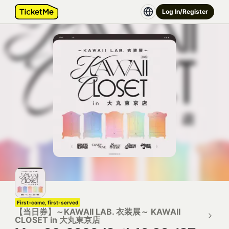
Log In/Register
First-come, first-served
【当日券】～KAWAII LAB. 衣装展～ KAWAII
CLOSET in 大丸東京店