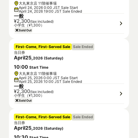
大丸東京店 11階催事場
April 24, 2026 0:00 JST Sale Start
April 24, 2026 19:00 JST Sale Ended
一般
¥2,300
(tax included)
小学生（¥1,300）
Sold Out
First-Come, First-Served Sale
Sale Ended
当日券
April
25
,
2026
(
Saturday
)
10
:
00
Start Time
大丸東京店 11階催事場
April 25, 2026 0:00 JST Sale Start
April 25, 2026 10:00 JST Sale Ended
一般
¥2,300
(tax included)
小学生（¥1,300）
Sold Out
First-Come, First-Served Sale
Sale Ended
当日券
April
25
,
2026
(
Saturday
)
10
:
30
Start Time