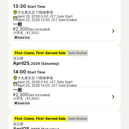
13
:
30
Start Time
大丸東京店 11階催事場
April 25, 2026 0:00 JST Sale Start
April 25, 2026 13:30 JST Sale Ended
一般
¥2,300
(tax included)
小学生（¥1,300）
Sold Out
First-Come, First-Served Sale
Sale Ended
当日券
April
25
,
2026
(
Saturday
)
14
:
00
Start Time
大丸東京店 11階催事場
April 25, 2026 0:00 JST Sale Start
April 25, 2026 14:00 JST Sale Ended
一般
¥2,300
(tax included)
小学生（¥1,300）
Sold Out
First-Come, First-Served Sale
Sale Ended
当日券
April
25
,