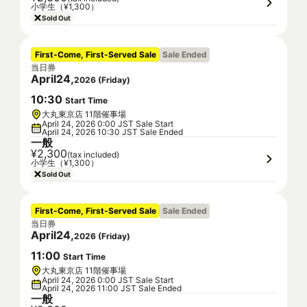
小学生（¥1,300）
Sold Out
First-Come, First-Served Sale
Sale Ended
当日券
April
24
,
2026
(
Friday
)
10
:
30
Start Time
大丸東京店 11階催事場
April 24, 2026 0:00 JST Sale Start
April 24, 2026 10:30 JST Sale Ended
一般
¥2,300
(tax included)
小学生（¥1,300）
Sold Out
First-Come, First-Served Sale
Sale Ended
当日券
April
24
,
2026
(
Friday
)
11
:
00
Start Time
大丸東京店 11階催事場
April 24, 2026 0:00 JST Sale Start
April 24, 2026 11:00 JST Sale Ended
一般