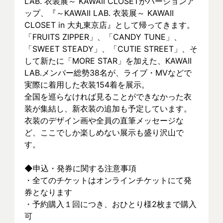
LAB. 衣装展～ KAWAII CLOSETがバージョンア
ップ、『～KAWAII LAB. 衣装展～ KAWAII 
CLOSET in 大丸東京店』として帰ってきます。
「FRUITS ZIPPER」、「CANDY TUNE」、
「SWEET STEADY」、「CUTIE STREET」、そ
して新たに「MORE STAR」を加えた、KAWAII 
LAB.メンバー総勢38名が、ライブ・MVなどで
実際に着⽤した衣装154着を展示。
全国を巡らなければ見ることができなかった衣
装が集結し、新⾐装の追加も予定しています。
衣装のデザイン画や全員の直筆メッセージな
ど、ここでしか楽しめない展示も盛り沢山で
す。
◆申込・発券に関する注意事項
・全てのチケットはオンラインチケットにて発
券となります
・予約購入１回につき、おひとり様2枚まで購入
可