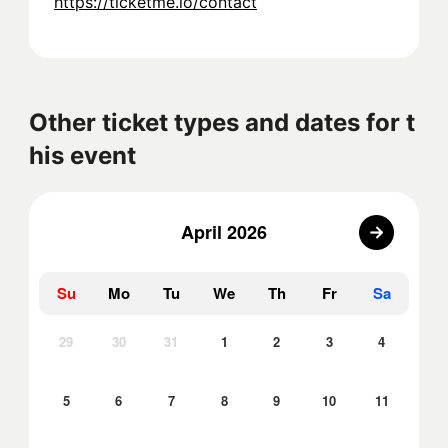
https://ticketme.io/contact
Other ticket types and dates for t
his event
April 2026
Su
Mo
Tu
We
Th
Fr
Sa
29
30
31
1
2
3
4
5
6
7
8
9
10
11