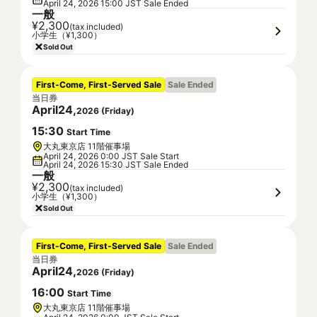
April 24, 2026 15:00 JST Sale Ended
一般
¥2,300
(tax included)
小学生（¥1,300）
Sold Out
First-Come, First-Served Sale
Sale Ended
当日券
April
24
,
2026
(
Friday
)
15
:
30
Start Time
大丸東京店 11階催事場
April 24, 2026 0:00 JST Sale Start
April 24, 2026 15:30 JST Sale Ended
一般
¥2,300
(tax included)
小学生（¥1,300）
Sold Out
First-Come, First-Served Sale
Sale Ended
当日券
April
24
,
2026
(
Friday
)
16
:
00
Start Time
大丸東京店 11階催事場