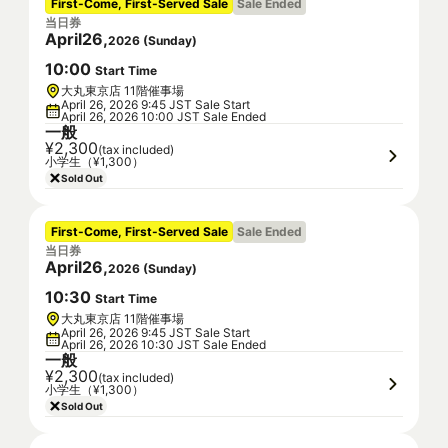
First-Come, First-Served Sale
Sale Ended
当日券
April
26
,
2026
(
Sunday
)
10
:
00
Start Time
大丸東京店 11階催事場
April 26, 2026 9:45 JST Sale Start
April 26, 2026 10:00 JST Sale Ended
一般
¥2,300
(tax included)
小学生（¥1,300）
Sold Out
First-Come, First-Served Sale
Sale Ended
当日券
April
26
,
2026
(
Sunday
)
10
:
30
Start Time
大丸東京店 11階催事場
April 26, 2026 9:45 JST Sale Start
April 26, 2026 10:30 JST Sale Ended
一般
¥2,300
(tax included)
小学生（¥1,300）
Sold Out