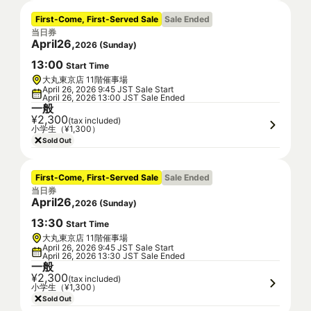
First-Come, First-Served Sale
Sale Ended
当日券
April
26
,
2026
(
Sunday
)
13
:
00
Start Time
大丸東京店 11階催事場
April 26, 2026 9:45 JST Sale Start
April 26, 2026 13:00 JST Sale Ended
一般
¥2,300
(tax included)
小学生（¥1,300）
Sold Out
First-Come, First-Served Sale
Sale Ended
当日券
April
26
,
2026
(
Sunday
)
13
:
30
Start Time
大丸東京店 11階催事場
April 26, 2026 9:45 JST Sale Start
April 26, 2026 13:30 JST Sale Ended
一般
¥2,300
(tax included)
小学生（¥1,300）
Sold Out