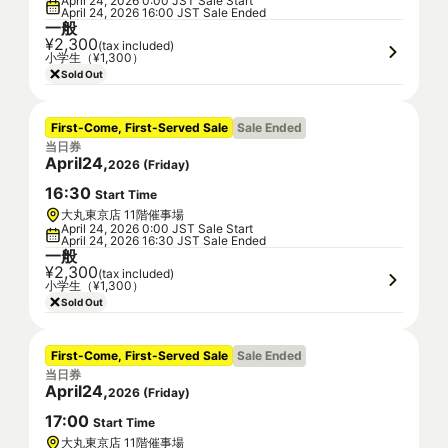
April 24, 2026 0:00 JST Sale Start
April 24, 2026 16:00 JST Sale Ended
一般
¥2,300
(tax included)
小学生（¥1,300）
Sold Out
First-Come, First-Served Sale
Sale Ended
当日券
April
24
,
2026
(
Friday
)
16
:
30
Start Time
大丸東京店 11階催事場
April 24, 2026 0:00 JST Sale Start
April 24, 2026 16:30 JST Sale Ended
一般
¥2,300
(tax included)
小学生（¥1,300）
Sold Out
First-Come, First-Served Sale
Sale Ended
当日券
April
24
,
2026
(
Friday
)
17
:
00
Start Time
大丸東京店 11階催事場