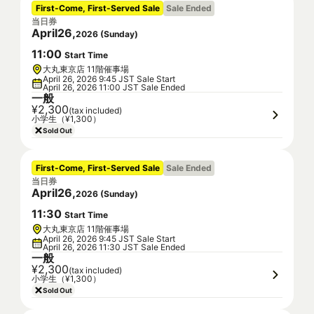
First-Come, First-Served Sale
Sale Ended
当日券
April
26
,
2026
(
Sunday
)
11
:
00
Start Time
大丸東京店 11階催事場
April 26, 2026 9:45 JST Sale Start
April 26, 2026 11:00 JST Sale Ended
一般
¥2,300
(tax included)
小学生（¥1,300）
Sold Out
First-Come, First-Served Sale
Sale Ended
当日券
April
26
,
2026
(
Sunday
)
11
:
30
Start Time
大丸東京店 11階催事場
April 26, 2026 9:45 JST Sale Start
April 26, 2026 11:30 JST Sale Ended
一般
¥2,300
(tax included)
小学生（¥1,300）
Sold Out