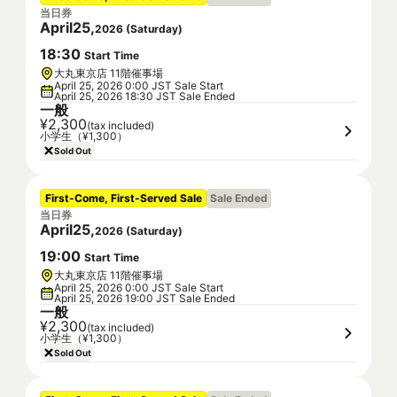
当日券
April
25
,
2026
(
Saturday
)
18
:
30
Start Time
大丸東京店 11階催事場
April 25, 2026 0:00 JST Sale Start
April 25, 2026 18:30 JST Sale Ended
一般
¥2,300
(tax included)
小学生（¥1,300）
Sold Out
First-Come, First-Served Sale
Sale Ended
当日券
April
25
,
2026
(
Saturday
)
19
:
00
Start Time
大丸東京店 11階催事場
April 25, 2026 0:00 JST Sale Start
April 25, 2026 19:00 JST Sale Ended
一般
¥2,300
(tax included)
小学生（¥1,300）
Sold Out