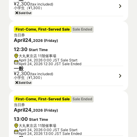
¥2,300
(tax included)
小学生（¥1,300）
Sold Out
First-Come, First-Served Sale
Sale Ended
当日券
April
24
,
2026
(
Friday
)
12
:
30
Start Time
大丸東京店 11階催事場
April 24, 2026 0:00 JST Sale Start
April 24, 2026 12:30 JST Sale Ended
一般
¥2,300
(tax included)
小学生（¥1,300）
Sold Out
First-Come, First-Served Sale
Sale Ended
当日券
April
24
,
2026
(
Friday
)
13
:
00
Start Time
大丸東京店 11階催事場
April 24, 2026 0:00 JST Sale Start
April 24, 2026 13:00 JST Sale Ended