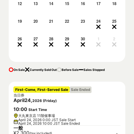
12
13
14
15
16
17
18
19
20
21
22
23
24
25
26
27
28
29
30
1
2
On Sale
Currently Sold Out
Before Sale
Sales Stopped
First-Come, First-Served Sale
Sale Ended
当日券
April
24
,
2026
(
Friday
)
10
:
00
Start Time
大丸東京店 11階催事場
April 24, 2026 0:00 JST Sale Start
April 24, 2026 10:00 JST Sale Ended
一般
¥2,300
(tax included)