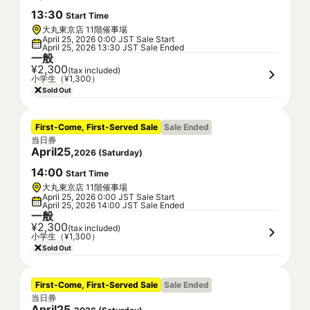
13
:
30
Start Time
大丸東京店 11階催事場
April 25, 2026 0:00 JST Sale Start
April 25, 2026 13:30 JST Sale Ended
一般
¥2,300
(tax included)
小学生（¥1,300）
Sold Out
First-Come, First-Served Sale
Sale Ended
当日券
April
25
,
2026
(
Saturday
)
14
:
00
Start Time
大丸東京店 11階催事場
April 25, 2026 0:00 JST Sale Start
April 25, 2026 14:00 JST Sale Ended
一般
¥2,300
(tax included)
小学生（¥1,300）
Sold Out
First-Come, First-Served Sale
Sale Ended
当日券
April
25
,