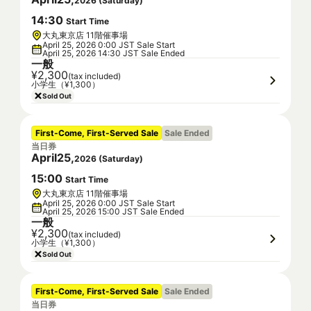
2026
(
Saturday
)
14
:
30
Start Time
大丸東京店 11階催事場
April 25, 2026 0:00 JST Sale Start
April 25, 2026 14:30 JST Sale Ended
一般
¥2,300
(tax included)
小学生（¥1,300）
Sold Out
First-Come, First-Served Sale
Sale Ended
当日券
April
25
,
2026
(
Saturday
)
15
:
00
Start Time
大丸東京店 11階催事場
April 25, 2026 0:00 JST Sale Start
April 25, 2026 15:00 JST Sale Ended
一般
¥2,300
(tax included)
小学生（¥1,300）
Sold Out
First-Come, First-Served Sale
Sale Ended
当日券