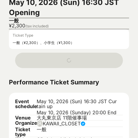
May 10, 2026 (Sun) 16:30 JST
Opening
一般
¥2,300
(tax included)
Ticket Type
一般（¥2,300）、小学生（¥1,300）
Performance Ticket Summary
Event
May 10, 2026 (Sun) 16:30 JST
Cur
schedule
tain up
May 10, 2026 (Sunday) 20:00 End
Venue
大丸東京店 11階催事場
Organizer
KAWAII_CLOSET
Ticket
一般
type