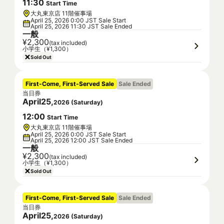
11
:
30
Start Time
大丸東京店 11階催事場
April 25, 2026 0:00 JST Sale Start
April 25, 2026 11:30 JST Sale Ended
一般
¥2,300
(tax included)
小学生（¥1,300）
Sold Out
First-Come, First-Served Sale
Sale Ended
当日券
April
25
,
2026
(
Saturday
)
12
:
00
Start Time
大丸東京店 11階催事場
April 25, 2026 0:00 JST Sale Start
April 25, 2026 12:00 JST Sale Ended
一般
¥2,300
(tax included)
小学生（¥1,300）
Sold Out
First-Come, First-Served Sale
Sale Ended
当日券
April
25
,
2026
(
Saturday
)