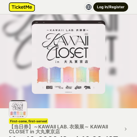
Log In/Register
First-come, first-served
【当日券】～KAWAII LAB. 衣装展～ KAWAII
CLOSET in 大丸東京店