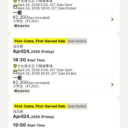
大丸東京店 11階催事場
April 24, 2026 0:00 JST Sale Start
April 24, 2026 18:00 JST Sale Ended
一般
¥2,300
(tax included)
小学生（¥1,300）
Sold Out
First-Come, First-Served Sale
Sale Ended
当日券
April
24
,
2026
(
Friday
)
18
:
30
Start Time
大丸東京店 11階催事場
April 24, 2026 0:00 JST Sale Start
April 24, 2026 18:30 JST Sale Ended
一般
¥2,300
(tax included)
小学生（¥1,300）
Sold Out
First-Come, First-Served Sale
Sale Ended
当日券
April
24
,
2026
(
Friday
)
19
:
00
Start Time