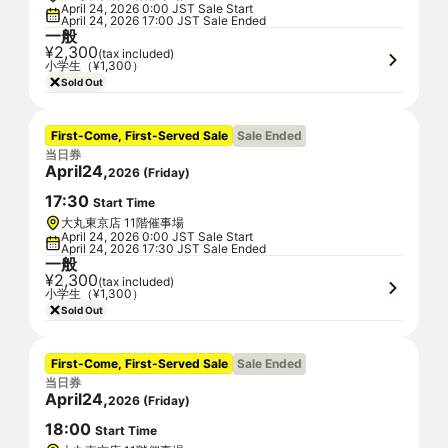
April 24, 2026 0:00 JST Sale Start
April 24, 2026 17:00 JST Sale Ended
一般
¥2,300
(tax included)
小学生（¥1,300）
Sold Out
First-Come, First-Served Sale
Sale Ended
当日券
April
24
,
2026
(
Friday
)
17
:
30
Start Time
大丸東京店 11階催事場
April 24, 2026 0:00 JST Sale Start
April 24, 2026 17:30 JST Sale Ended
一般
¥2,300
(tax included)
小学生（¥1,300）
Sold Out
First-Come, First-Served Sale
Sale Ended
当日券
April
24
,
2026
(
Friday
)
18
:
00
Start Time