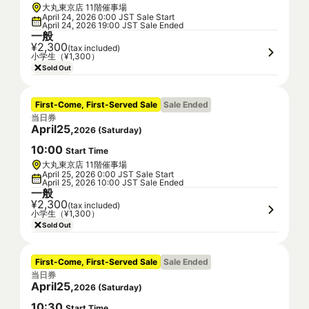
大丸東京店 11階催事場
April 24, 2026 0:00 JST Sale Start
April 24, 2026 19:00 JST Sale Ended
一般
¥2,300
(tax included)
小学生（¥1,300）
Sold Out
First-Come, First-Served Sale
Sale Ended
当日券
April
25
,
2026
(
Saturday
)
10
:
00
Start Time
大丸東京店 11階催事場
April 25, 2026 0:00 JST Sale Start
April 25, 2026 10:00 JST Sale Ended
一般
¥2,300
(tax included)
小学生（¥1,300）
Sold Out
First-Come, First-Served Sale
Sale Ended
当日券
April
25
,
2026
(
Saturday
)
10
:
30
Start Time