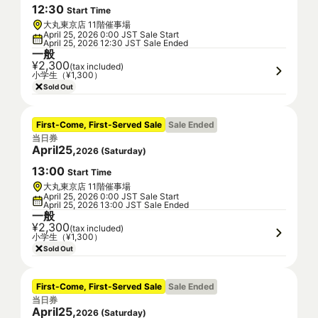
12
:
30
Start Time
大丸東京店 11階催事場
April 25, 2026 0:00 JST Sale Start
April 25, 2026 12:30 JST Sale Ended
一般
¥2,300
(tax included)
小学生（¥1,300）
Sold Out
First-Come, First-Served Sale
Sale Ended
当日券
April
25
,
2026
(
Saturday
)
13
:
00
Start Time
大丸東京店 11階催事場
April 25, 2026 0:00 JST Sale Start
April 25, 2026 13:00 JST Sale Ended
一般
¥2,300
(tax included)
小学生（¥1,300）
Sold Out
First-Come, First-Served Sale
Sale Ended
当日券
April
25
,
2026
(
Saturday
)