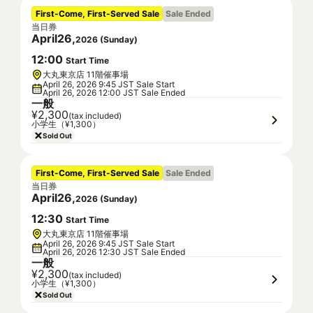
First-Come, First-Served Sale
Sale Ended
当日券
April
26
,
2026
(
Sunday
)
12
:
00
Start Time
大丸東京店 11階催事場
April 26, 2026 9:45 JST Sale Start
April 26, 2026 12:00 JST Sale Ended
一般
¥2,300
(tax included)
小学生（¥1,300）
Sold Out
First-Come, First-Served Sale
Sale Ended
当日券
April
26
,
2026
(
Sunday
)
12
:
30
Start Time
大丸東京店 11階催事場
April 26, 2026 9:45 JST Sale Start
April 26, 2026 12:30 JST Sale Ended
一般
¥2,300
(tax included)
小学生（¥1,300）
Sold Out