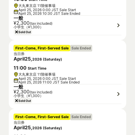
大丸東京店 11階催事場
April 25, 2026 0:00 JST Sale Start
April 25, 2026 10:30 JST Sale Ended
一般
¥2,300
(tax included)
小学生（¥1,300）
Sold Out
First-Come, First-Served Sale
Sale Ended
当日券
April
25
,
2026
(
Saturday
)
11
:
00
Start Time
大丸東京店 11階催事場
April 25, 2026 0:00 JST Sale Start
April 25, 2026 11:00 JST Sale Ended
一般
¥2,300
(tax included)
小学生（¥1,300）
Sold Out
First-Come, First-Served Sale
Sale Ended
当日券
April
25
,
2026
(
Saturday
)