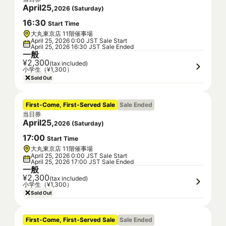
April
25
,
2026
(
Saturday
)
16
:
30
Start Time
大丸東京店 11階催事場
April 25, 2026 0:00 JST Sale Start
April 25, 2026 16:30 JST Sale Ended
一般
¥2,300
(tax included)
小学生（¥1,300）
Sold Out
First-Come, First-Served Sale
Sale Ended
当日券
April
25
,
2026
(
Saturday
)
17
:
00
Start Time
大丸東京店 11階催事場
April 25, 2026 0:00 JST Sale Start
April 25, 2026 17:00 JST Sale Ended
一般
¥2,300
(tax included)
小学生（¥1,300）
Sold Out
First-Come, First-Served Sale
Sale Ended