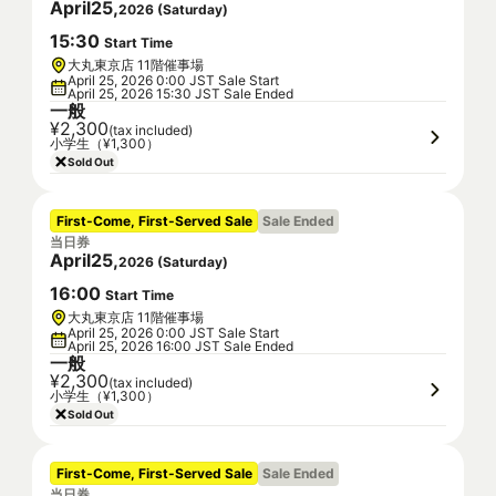
April
25
,
2026
(
Saturday
)
15
:
30
Start Time
大丸東京店 11階催事場
April 25, 2026 0:00 JST Sale Start
April 25, 2026 15:30 JST Sale Ended
一般
¥2,300
(tax included)
小学生（¥1,300）
Sold Out
First-Come, First-Served Sale
Sale Ended
当日券
April
25
,
2026
(
Saturday
)
16
:
00
Start Time
大丸東京店 11階催事場
April 25, 2026 0:00 JST Sale Start
April 25, 2026 16:00 JST Sale Ended
一般
¥2,300
(tax included)
小学生（¥1,300）
Sold Out
First-Come, First-Served Sale
Sale Ended
当日券