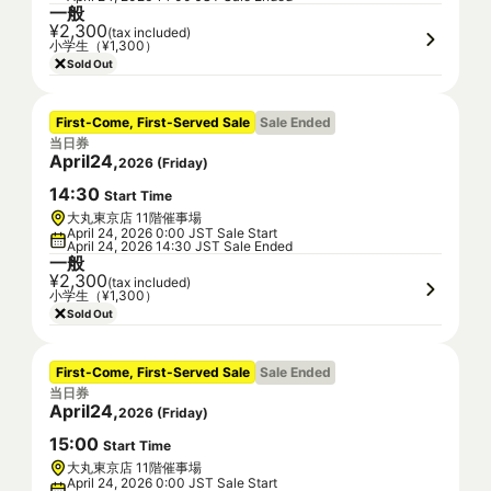
一般
¥2,300
(tax included)
小学生（¥1,300）
Sold Out
First-Come, First-Served Sale
Sale Ended
当日券
April
24
,
2026
(
Friday
)
14
:
30
Start Time
大丸東京店 11階催事場
April 24, 2026 0:00 JST Sale Start
April 24, 2026 14:30 JST Sale Ended
一般
¥2,300
(tax included)
小学生（¥1,300）
Sold Out
First-Come, First-Served Sale
Sale Ended
当日券
April
24
,
2026
(
Friday
)
15
:
00
Start Time
大丸東京店 11階催事場
April 24, 2026 0:00 JST Sale Start