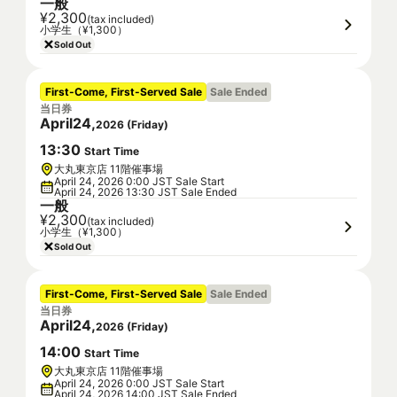
一般
¥2,300
(tax included)
小学生（¥1,300）
Sold Out
First-Come, First-Served Sale
Sale Ended
当日券
April
24
,
2026
(
Friday
)
13
:
30
Start Time
大丸東京店 11階催事場
April 24, 2026 0:00 JST Sale Start
April 24, 2026 13:30 JST Sale Ended
一般
¥2,300
(tax included)
小学生（¥1,300）
Sold Out
First-Come, First-Served Sale
Sale Ended
当日券
April
24
,
2026
(
Friday
)
14
:
00
Start Time
大丸東京店 11階催事場
April 24, 2026 0:00 JST Sale Start
April 24, 2026 14:00 JST Sale Ended