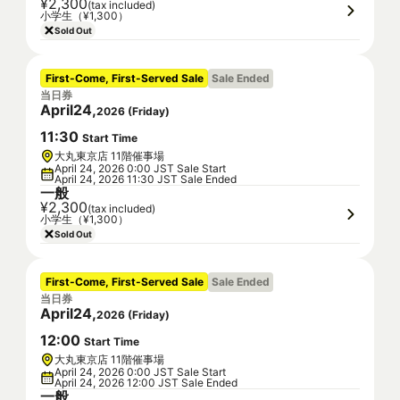
¥2,300
(tax included)
小学生（¥1,300）
Sold Out
First-Come, First-Served Sale
Sale Ended
当日券
April
24
,
2026
(
Friday
)
11
:
30
Start Time
大丸東京店 11階催事場
April 24, 2026 0:00 JST Sale Start
April 24, 2026 11:30 JST Sale Ended
一般
¥2,300
(tax included)
小学生（¥1,300）
Sold Out
First-Come, First-Served Sale
Sale Ended
当日券
April
24
,
2026
(
Friday
)
12
:
00
Start Time
大丸東京店 11階催事場
April 24, 2026 0:00 JST Sale Start
April 24, 2026 12:00 JST Sale Ended
一般