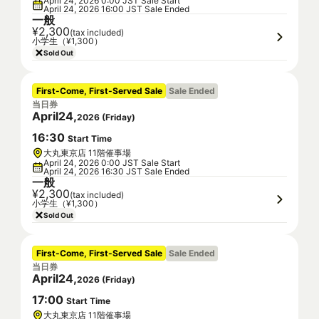
April 24, 2026 0:00 JST Sale Start
April 24, 2026 16:00 JST Sale Ended
一般
¥2,300
(tax included)
小学生（¥1,300）
Sold Out
First-Come, First-Served Sale
Sale Ended
当日券
April
24
,
2026
(
Friday
)
16
:
30
Start Time
大丸東京店 11階催事場
April 24, 2026 0:00 JST Sale Start
April 24, 2026 16:30 JST Sale Ended
一般
¥2,300
(tax included)
小学生（¥1,300）
Sold Out
First-Come, First-Served Sale
Sale Ended
当日券
April
24
,
2026
(
Friday
)
17
:
00
Start Time
大丸東京店 11階催事場