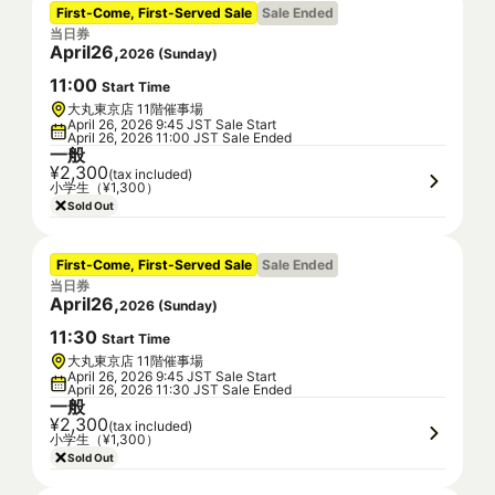
First-Come, First-Served Sale
Sale Ended
当日券
April
26
,
2026
(
Sunday
)
11
:
00
Start Time
大丸東京店 11階催事場
April 26, 2026 9:45 JST Sale Start
April 26, 2026 11:00 JST Sale Ended
一般
¥2,300
(tax included)
小学生（¥1,300）
Sold Out
First-Come, First-Served Sale
Sale Ended
当日券
April
26
,
2026
(
Sunday
)
11
:
30
Start Time
大丸東京店 11階催事場
April 26, 2026 9:45 JST Sale Start
April 26, 2026 11:30 JST Sale Ended
一般
¥2,300
(tax included)
小学生（¥1,300）
Sold Out