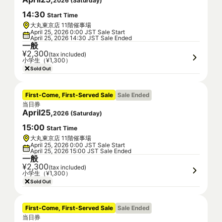
2026
(
Saturday
)
14
:
30
Start Time
大丸東京店 11階催事場
April 25, 2026 0:00 JST Sale Start
April 25, 2026 14:30 JST Sale Ended
一般
¥2,300
(tax included)
小学生（¥1,300）
Sold Out
First-Come, First-Served Sale
Sale Ended
当日券
April
25
,
2026
(
Saturday
)
15
:
00
Start Time
大丸東京店 11階催事場
April 25, 2026 0:00 JST Sale Start
April 25, 2026 15:00 JST Sale Ended
一般
¥2,300
(tax included)
小学生（¥1,300）
Sold Out
First-Come, First-Served Sale
Sale Ended
当日券