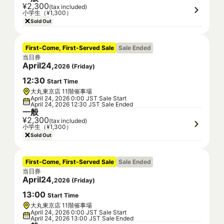
¥2,300
(tax included)
小学生（¥1,300）
Sold Out
First-Come, First-Served Sale
Sale Ended
当日券
April
24
,
2026
(
Friday
)
12
:
30
Start Time
大丸東京店 11階催事場
April 24, 2026 0:00 JST Sale Start
April 24, 2026 12:30 JST Sale Ended
一般
¥2,300
(tax included)
小学生（¥1,300）
Sold Out
First-Come, First-Served Sale
Sale Ended
当日券
April
24
,
2026
(
Friday
)
13
:
00
Start Time
大丸東京店 11階催事場
April 24, 2026 0:00 JST Sale Start
April 24, 2026 13:00 JST Sale Ended