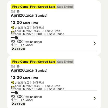
First-Come, First-Served Sale
Sale Ended
当日券
April
26
,
2026
(
Sunday
)
13
:
00
Start Time
大丸東京店 11階催事場
April 26, 2026 9:45 JST Sale Start
April 26, 2026 13:00 JST Sale Ended
一般
¥2,300
(tax included)
小学生（¥1,300）
Sold Out
First-Come, First-Served Sale
Sale Ended
当日券
April
26
,
2026
(
Sunday
)
13
:
30
Start Time
大丸東京店 11階催事場
April 26, 2026 9:45 JST Sale Start
April 26, 2026 13:30 JST Sale Ended
一般
¥2,300
(tax included)
小学生（¥1,300）
Sold Out