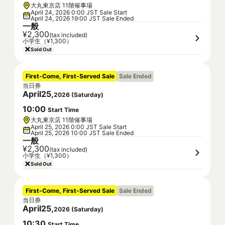
大丸東京店 11階催事場
April 24, 2026 0:00 JST Sale Start
April 24, 2026 19:00 JST Sale Ended
一般
¥2,300
(tax included)
小学生（¥1,300）
Sold Out
First-Come, First-Served Sale
Sale Ended
当日券
April
25
,
2026
(
Saturday
)
10
:
00
Start Time
大丸東京店 11階催事場
April 25, 2026 0:00 JST Sale Start
April 25, 2026 10:00 JST Sale Ended
一般
¥2,300
(tax included)
小学生（¥1,300）
Sold Out
First-Come, First-Served Sale
Sale Ended
当日券
April
25
,
2026
(
Saturday
)
10
:
30
Start Time