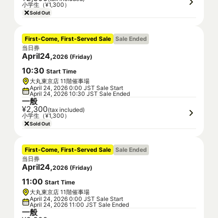
小学生（¥1,300）
Sold Out
First-Come, First-Served Sale
Sale Ended
当日券
April
24
,
2026
(
Friday
)
10
:
30
Start Time
大丸東京店 11階催事場
April 24, 2026 0:00 JST Sale Start
April 24, 2026 10:30 JST Sale Ended
一般
¥2,300
(tax included)
小学生（¥1,300）
Sold Out
First-Come, First-Served Sale
Sale Ended
当日券
April
24
,
2026
(
Friday
)
11
:
00
Start Time
大丸東京店 11階催事場
April 24, 2026 0:00 JST Sale Start
April 24, 2026 11:00 JST Sale Ended
一般