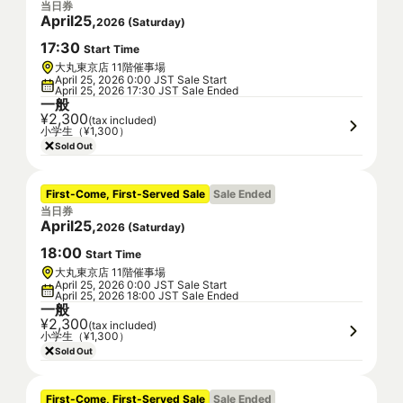
当日券
April
25
,
2026
(
Saturday
)
17
:
30
Start Time
大丸東京店 11階催事場
April 25, 2026 0:00 JST Sale Start
April 25, 2026 17:30 JST Sale Ended
一般
¥2,300
(tax included)
小学生（¥1,300）
Sold Out
First-Come, First-Served Sale
Sale Ended
当日券
April
25
,
2026
(
Saturday
)
18
:
00
Start Time
大丸東京店 11階催事場
April 25, 2026 0:00 JST Sale Start
April 25, 2026 18:00 JST Sale Ended
一般
¥2,300
(tax included)
小学生（¥1,300）
Sold Out
First-Come, First-Served Sale
Sale Ended