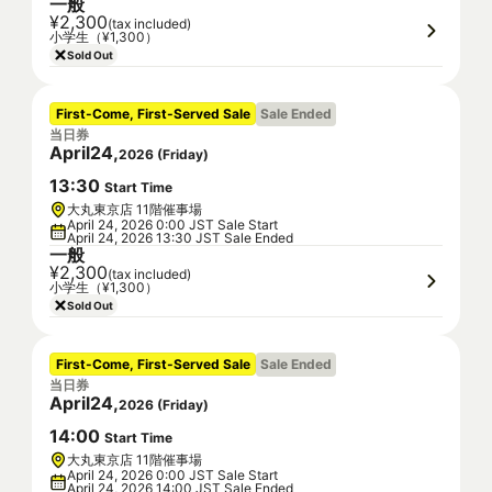
一般
¥2,300
(tax included)
小学生（¥1,300）
Sold Out
First-Come, First-Served Sale
Sale Ended
当日券
April
24
,
2026
(
Friday
)
13
:
30
Start Time
大丸東京店 11階催事場
April 24, 2026 0:00 JST Sale Start
April 24, 2026 13:30 JST Sale Ended
一般
¥2,300
(tax included)
小学生（¥1,300）
Sold Out
First-Come, First-Served Sale
Sale Ended
当日券
April
24
,
2026
(
Friday
)
14
:
00
Start Time
大丸東京店 11階催事場
April 24, 2026 0:00 JST Sale Start
April 24, 2026 14:00 JST Sale Ended