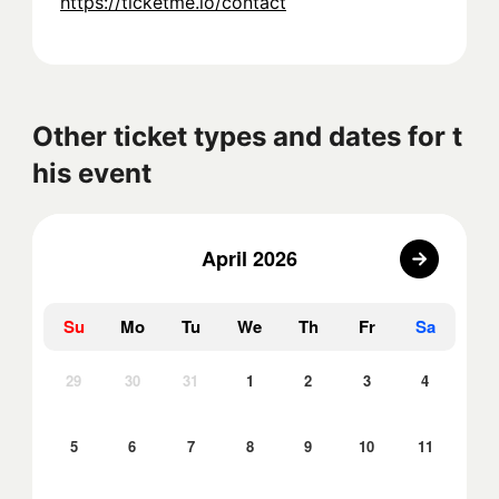
https://ticketme.io/contact
Other ticket types and dates for t
his event
April 2026
Su
Mo
Tu
We
Th
Fr
Sa
29
30
31
1
2
3
4
5
6
7
8
9
10
11