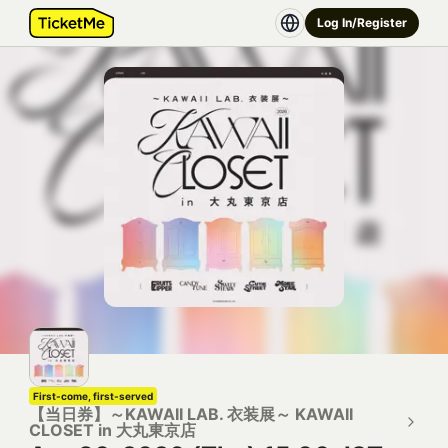
Log In/Register
First-come, first-served
【当日券】～KAWAII LAB. 衣装展～ KAWAII
CLOSET in 大丸東京店