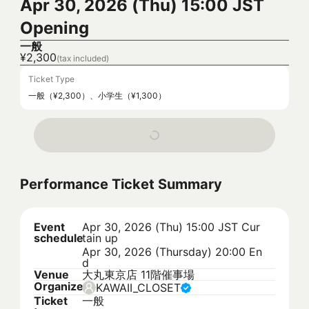
Apr 30, 2026 (Thu) 15:00 JST
Opening
一般
¥2,300
(tax included)
Ticket Type
一般（¥2,300）、小学生（¥1,300）
Performance Ticket Summary
Event
Apr 30, 2026 (Thu) 15:00 JST
Cur
schedule
tain up
Apr 30, 2026 (Thursday) 20:00 En
d
Venue
大丸東京店 11階催事場
Organizer
KAWAII_CLOSET
Ticket
一般