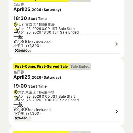
当日券
April
25
,
2026
(
Saturday
)
18
:
30
Start Time
大丸東京店 11階催事場
April 25, 2026 0:00 JST Sale Start
April 25, 2026 18:30 JST Sale Ended
一般
¥2,300
(tax included)
小学生（¥1,300）
Sold Out
First-Come, First-Served Sale
Sale Ended
当日券
April
25
,
2026
(
Saturday
)
19
:
00
Start Time
大丸東京店 11階催事場
April 25, 2026 0:00 JST Sale Start
April 25, 2026 19:00 JST Sale Ended
一般
¥2,300
(tax included)
小学生（¥1,300）
Sold Out