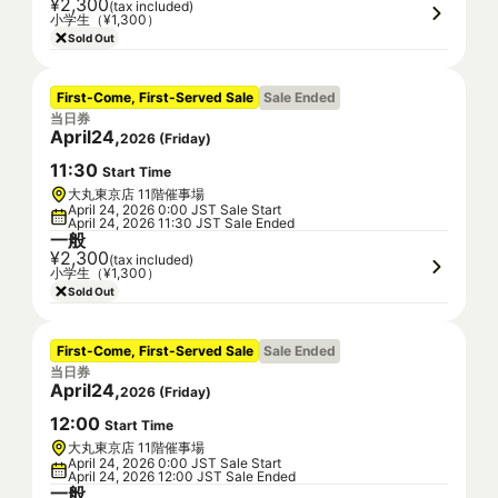
¥2,300
(tax included)
小学生（¥1,300）
Sold Out
First-Come, First-Served Sale
Sale Ended
当日券
April
24
,
2026
(
Friday
)
11
:
30
Start Time
大丸東京店 11階催事場
April 24, 2026 0:00 JST Sale Start
April 24, 2026 11:30 JST Sale Ended
一般
¥2,300
(tax included)
小学生（¥1,300）
Sold Out
First-Come, First-Served Sale
Sale Ended
当日券
April
24
,
2026
(
Friday
)
12
:
00
Start Time
大丸東京店 11階催事場
April 24, 2026 0:00 JST Sale Start
April 24, 2026 12:00 JST Sale Ended
一般