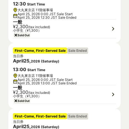
12
:
30
Start Time
大丸東京店 11階催事場
April 25, 2026 0:00 JST Sale Start
April 25, 2026 12:30 JST Sale Ended
一般
¥2,300
(tax included)
小学生（¥1,300）
Sold Out
First-Come, First-Served Sale
Sale Ended
当日券
April
25
,
2026
(
Saturday
)
13
:
00
Start Time
大丸東京店 11階催事場
April 25, 2026 0:00 JST Sale Start
April 25, 2026 13:00 JST Sale Ended
一般
¥2,300
(tax included)
小学生（¥1,300）
Sold Out
First-Come, First-Served Sale
Sale Ended
当日券
April
25
,
2026
(
Saturday
)