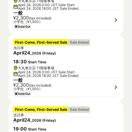
大丸東京店 11階催事場
April 24, 2026 0:00 JST Sale Start
April 24, 2026 18:00 JST Sale Ended
一般
¥2,300
(tax included)
小学生（¥1,300）
Sold Out
First-Come, First-Served Sale
Sale Ended
当日券
April
24
,
2026
(
Friday
)
18
:
30
Start Time
大丸東京店 11階催事場
April 24, 2026 0:00 JST Sale Start
April 24, 2026 18:30 JST Sale Ended
一般
¥2,300
(tax included)
小学生（¥1,300）
Sold Out
First-Come, First-Served Sale
Sale Ended
当日券
April
24
,
2026
(
Friday
)
19
:
00
Start Time