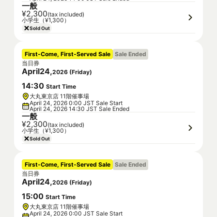
一般
¥2,300
(tax included)
小学生（¥1,300）
Sold Out
First-Come, First-Served Sale
Sale Ended
当日券
April
24
,
2026
(
Friday
)
14
:
30
Start Time
大丸東京店 11階催事場
April 24, 2026 0:00 JST Sale Start
April 24, 2026 14:30 JST Sale Ended
一般
¥2,300
(tax included)
小学生（¥1,300）
Sold Out
First-Come, First-Served Sale
Sale Ended
当日券
April
24
,
2026
(
Friday
)
15
:
00
Start Time
大丸東京店 11階催事場
April 24, 2026 0:00 JST Sale Start