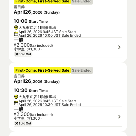
First-Come, First-Served Sale
Sale Ended
当日券
April
26
,
2026
(
Sunday
)
10
:
00
Start Time
大丸東京店 11階催事場
April 26, 2026 9:45 JST Sale Start
April 26, 2026 10:00 JST Sale Ended
一般
¥2,300
(tax included)
小学生（¥1,300）
Sold Out
First-Come, First-Served Sale
Sale Ended
当日券
April
26
,
2026
(
Sunday
)
10
:
30
Start Time
大丸東京店 11階催事場
April 26, 2026 9:45 JST Sale Start
April 26, 2026 10:30 JST Sale Ended
一般
¥2,300
(tax included)
小学生（¥1,300）
Sold Out