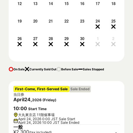
12
13
14
15
16
17
18
19
20
21
22
23
24
25
26
27
28
29
30
1
2
On Sale
Currently Sold Out
Before Sale
Sales Stopped
First-Come, First-Served Sale
Sale Ended
当日券
April
24
,
2026
(
Friday
)
10
:
00
Start Time
大丸東京店 11階催事場
April 24, 2026 0:00 JST Sale Start
April 24, 2026 10:00 JST Sale Ended
一般
¥2,300
(tax included)