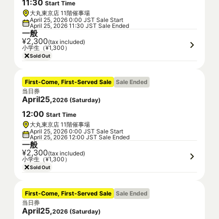
11
:
30
Start Time
大丸東京店 11階催事場
April 25, 2026 0:00 JST Sale Start
April 25, 2026 11:30 JST Sale Ended
一般
¥2,300
(tax included)
小学生（¥1,300）
Sold Out
First-Come, First-Served Sale
Sale Ended
当日券
April
25
,
2026
(
Saturday
)
12
:
00
Start Time
大丸東京店 11階催事場
April 25, 2026 0:00 JST Sale Start
April 25, 2026 12:00 JST Sale Ended
一般
¥2,300
(tax included)
小学生（¥1,300）
Sold Out
First-Come, First-Served Sale
Sale Ended
当日券
April
25
,
2026
(
Saturday
)