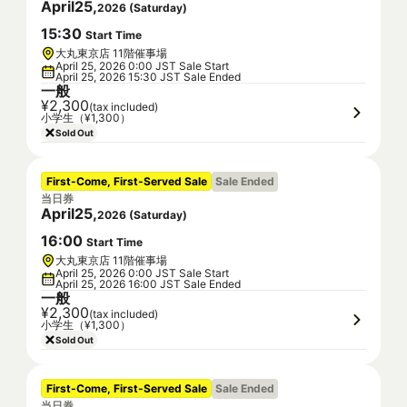
April
25
,
2026
(
Saturday
)
15
:
30
Start Time
大丸東京店 11階催事場
April 25, 2026 0:00 JST Sale Start
April 25, 2026 15:30 JST Sale Ended
一般
¥2,300
(tax included)
小学生（¥1,300）
Sold Out
First-Come, First-Served Sale
Sale Ended
当日券
April
25
,
2026
(
Saturday
)
16
:
00
Start Time
大丸東京店 11階催事場
April 25, 2026 0:00 JST Sale Start
April 25, 2026 16:00 JST Sale Ended
一般
¥2,300
(tax included)
小学生（¥1,300）
Sold Out
First-Come, First-Served Sale
Sale Ended
当日券