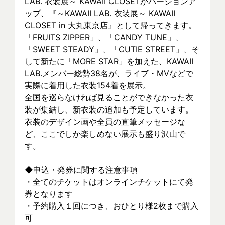
LAB. 衣装展～ KAWAII CLOSETがバージョンア
ップ、『～KAWAII LAB. 衣装展～ KAWAII 
CLOSET in 大丸東京店』として帰ってきます。
「FRUITS ZIPPER」、「CANDY TUNE」、
「SWEET STEADY」、「CUTIE STREET」、そ
して新たに「MORE STAR」を加えた、KAWAII 
LAB.メンバー総勢38名が、ライブ・MVなどで
実際に着⽤した衣装154着を展示。
全国を巡らなければ見ることができなかった衣
装が集結し、新⾐装の追加も予定しています。
衣装のデザイン画や全員の直筆メッセージな
ど、ここでしか楽しめない展示も盛り沢山で
す。
◆申込・発券に関する注意事項
・全てのチケットはオンラインチケットにて発
券となります
・予約購入１回につき、おひとり様2枚まで購入
可