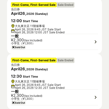
First-Come, First-Served Sale
Sale Ended
当日券
April
26
,
2026
(
Sunday
)
12
:
00
Start Time
大丸東京店 11階催事場
April 26, 2026 9:45 JST Sale Start
April 26, 2026 12:00 JST Sale Ended
一般
¥2,300
(tax included)
小学生（¥1,300）
Sold Out
First-Come, First-Served Sale
Sale Ended
当日券
April
26
,
2026
(
Sunday
)
12
:
30
Start Time
大丸東京店 11階催事場
April 26, 2026 9:45 JST Sale Start
April 26, 2026 12:30 JST Sale Ended
一般
¥2,300
(tax included)
小学生（¥1,300）
Sold Out