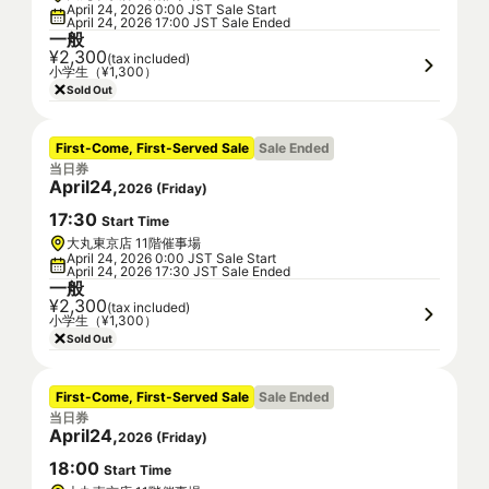
April 24, 2026 0:00 JST Sale Start
April 24, 2026 17:00 JST Sale Ended
一般
¥2,300
(tax included)
小学生（¥1,300）
Sold Out
First-Come, First-Served Sale
Sale Ended
当日券
April
24
,
2026
(
Friday
)
17
:
30
Start Time
大丸東京店 11階催事場
April 24, 2026 0:00 JST Sale Start
April 24, 2026 17:30 JST Sale Ended
一般
¥2,300
(tax included)
小学生（¥1,300）
Sold Out
First-Come, First-Served Sale
Sale Ended
当日券
April
24
,
2026
(
Friday
)
18
:
00
Start Time