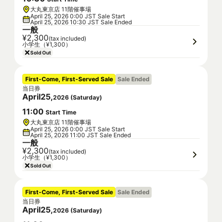
大丸東京店 11階催事場
April 25, 2026 0:00 JST Sale Start
April 25, 2026 10:30 JST Sale Ended
一般
¥2,300
(tax included)
小学生（¥1,300）
Sold Out
First-Come, First-Served Sale
Sale Ended
当日券
April
25
,
2026
(
Saturday
)
11
:
00
Start Time
大丸東京店 11階催事場
April 25, 2026 0:00 JST Sale Start
April 25, 2026 11:00 JST Sale Ended
一般
¥2,300
(tax included)
小学生（¥1,300）
Sold Out
First-Come, First-Served Sale
Sale Ended
当日券
April
25
,
2026
(
Saturday
)