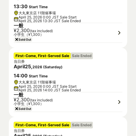
13
:
30
Start Time
大丸東京店 11階催事場
April 25, 2026 0:00 JST Sale Start
April 25, 2026 13:30 JST Sale Ended
一般
¥2,300
(tax included)
小学生（¥1,300）
Sold Out
First-Come, First-Served Sale
Sale Ended
当日券
April
25
,
2026
(
Saturday
)
14
:
00
Start Time
大丸東京店 11階催事場
April 25, 2026 0:00 JST Sale Start
April 25, 2026 14:00 JST Sale Ended
一般
¥2,300
(tax included)
小学生（¥1,300）
Sold Out
First-Come, First-Served Sale
Sale Ended
当日券
April
25
,