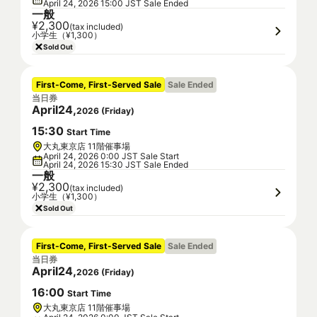
April 24, 2026 15:00 JST Sale Ended
一般
¥2,300
(tax included)
小学生（¥1,300）
Sold Out
First-Come, First-Served Sale
Sale Ended
当日券
April
24
,
2026
(
Friday
)
15
:
30
Start Time
大丸東京店 11階催事場
April 24, 2026 0:00 JST Sale Start
April 24, 2026 15:30 JST Sale Ended
一般
¥2,300
(tax included)
小学生（¥1,300）
Sold Out
First-Come, First-Served Sale
Sale Ended
当日券
April
24
,
2026
(
Friday
)
16
:
00
Start Time
大丸東京店 11階催事場