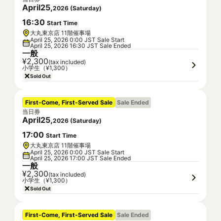
April
25
,
2026
(
Saturday
)
16
:
30
Start Time
大丸東京店 11階催事場
April 25, 2026 0:00 JST Sale Start
April 25, 2026 16:30 JST Sale Ended
一般
¥2,300
(tax included)
小学生（¥1,300）
Sold Out
First-Come, First-Served Sale
Sale Ended
当日券
April
25
,
2026
(
Saturday
)
17
:
00
Start Time
大丸東京店 11階催事場
April 25, 2026 0:00 JST Sale Start
April 25, 2026 17:00 JST Sale Ended
一般
¥2,300
(tax included)
小学生（¥1,300）
Sold Out
First-Come, First-Served Sale
Sale Ended