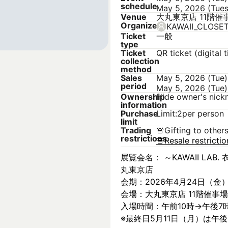
schedule
May 5, 2026 (Tue
Venue
大丸東京店 11階催
Organizer
KAWAII_CLOSE
Ticket
一般
type
Ticket
QR ticket (digital t
collection
method
Sales
May 5, 2026 (Tue)
period
May 5, 2026 (Tue)
Ownership
Hide owner's nic
information
Purchase
Limit:2per person
limit
Trading
🚨
Gifting to other
restrictions
🚨
Resale restricti
展覧会名： ～KAWAII LAB. 衣
丸東京店
会期：2026年4月24日（金
会場：大丸東京店 11階催事場
入場時間：午前10時→午後7
※最終日5月11日（月）は午