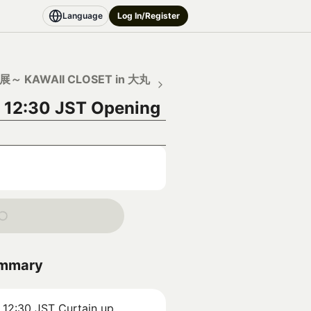
Language
Log In/Register
～ KAWAII CLOSET in 大丸
 12:30 JST
Opening
ummary
 12:30 JST
Curtain up