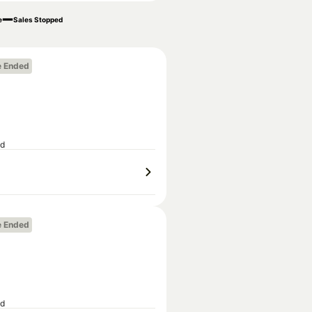
e
Sales Stopped
e Ended
ed
e Ended
ed