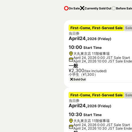
On Sale
Currently Sold Out
Before Sal
First-Come, First-Served Sale
Sal
当日券
April
24
,
2026
(
Friday
)
10
:
00
Start Time
大丸東京店 11階催事場
April 24, 2026 0:00 JST Sale Start
April 24, 2026 10:00 JST Sale End
一般
¥2,300
(tax included)
小学生（¥1,300）
Sold Out
First-Come, First-Served Sale
Sal
当日券
April
24
,
2026
(
Friday
)
10
:
30
Start Time
大丸東京店 11階催事場
April 24, 2026 0:00 JST Sale Start
April 24, 2026 10:30 JST Sale End