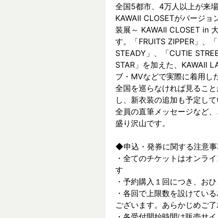
全国5都市、4万⼈以上が来場した～
KAWAII CLOSETがバージョ
装展～ KAWAII CLOSET
す。「FRUITS ZIPPER」、「
STEADY」、「CUTIE ST
STAR」を加えた、KAWAII
ブ・MVなどで実際に着⽤した
全国を巡らなければ見ること
し、新⾐装の追加も予定して
全員の直筆メッセージなど、
盛り沢山です。
◆申込・発券に関する注意事
・全てのチケットはオンライ
す
・予約購入１回につき、おひ
・各回で上限数を設けている
ございます。あらかじめご了
・各受付開始時間は販売サイ