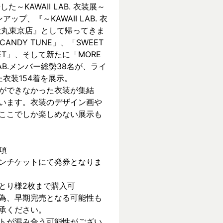
KAWAII LAB. 衣装展～ 
ンアップ、『～KAWAII LAB. 衣
 in 大丸東京店』として帰ってきま
CANDY TUNE」、「SWEET 
REET」、そして新たに「MORE 
 LAB.メンバー総勢38名が、ライ
衣装154着を展示。
ができなかった衣装が集結
います。衣装のデザイン画や
ここでしか楽しめない展示も
項
ンチケットにて発券となりま
とり様2枚まで購入可
為、早期完売となる可能性も
承ください。
トが混み合う可能性がござい