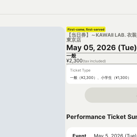
First-come, first-served
【当日券】～KAWAII LAB. 衣装展
東京店
May 05, 2026 (Tue)
一般
¥2,300
(tax included)
Ticket Type
一般（¥2,300）、小学生（¥1,300）
Performance Ticket S
Event
May 5, 2026 (Tue)