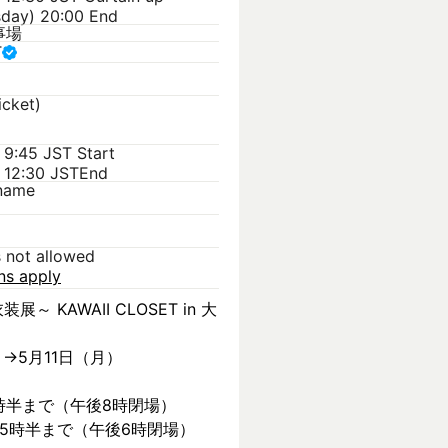
sday) 20:00 End
事場
T
icket)
 9:45 JST
Start
 12:30 JST
End
kname
s not allowed
ons apply
装展～ KAWAII CLOSET in 大
）→5月11日（月）
時半まで（午後8時閉場）
後5時半まで（午後6時閉場）