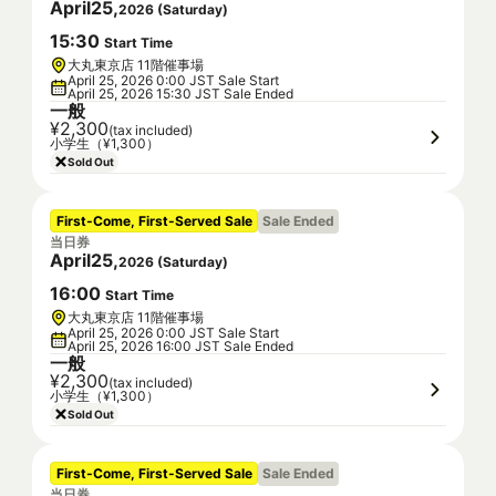
April
25
,
2026
(
Saturday
)
15
:
30
Start Time
大丸東京店 11階催事場
April 25, 2026 0:00 JST Sale Start
April 25, 2026 15:30 JST Sale Ended
一般
¥2,300
(tax included)
小学生（¥1,300）
Sold Out
First-Come, First-Served Sale
Sale Ended
当日券
April
25
,
2026
(
Saturday
)
16
:
00
Start Time
大丸東京店 11階催事場
April 25, 2026 0:00 JST Sale Start
April 25, 2026 16:00 JST Sale Ended
一般
¥2,300
(tax included)
小学生（¥1,300）
Sold Out
First-Come, First-Served Sale
Sale Ended
当日券