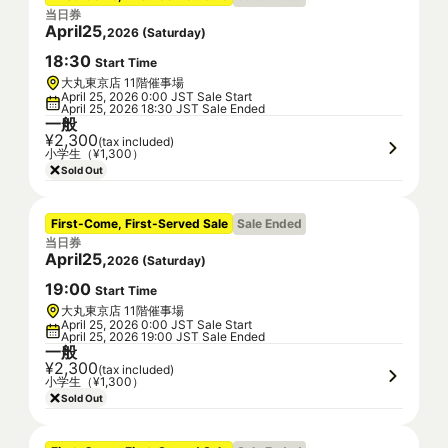
当日券
April
25
,
2026
(
Saturday
)
18
:
30
Start Time
大丸東京店 11階催事場
April 25, 2026 0:00 JST Sale Start
April 25, 2026 18:30 JST Sale Ended
一般
¥2,300
(tax included)
小学生（¥1,300）
Sold Out
First-Come, First-Served Sale
Sale Ended
当日券
April
25
,
2026
(
Saturday
)
19
:
00
Start Time
大丸東京店 11階催事場
April 25, 2026 0:00 JST Sale Start
April 25, 2026 19:00 JST Sale Ended
一般
¥2,300
(tax included)
小学生（¥1,300）
Sold Out