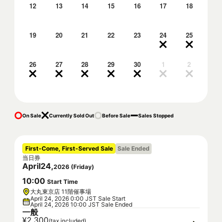
12
13
14
15
16
17
18
19
20
21
22
23
24
25
26
27
28
29
30
1
2
On Sale
Currently Sold Out
Before Sale
Sales Stopped
First-Come, First-Served Sale
Sale Ended
当日券
April
24
,
2026
(
Friday
)
10
:
00
Start Time
大丸東京店 11階催事場
April 24, 2026 0:00 JST Sale Start
April 24, 2026 10:00 JST Sale Ended
一般
¥2,300
(tax included)