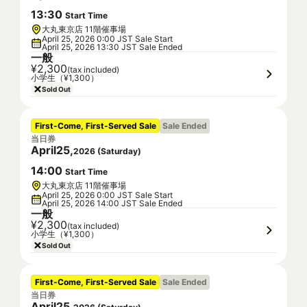
13
:
30
Start Time
大丸東京店 11階催事場
April 25, 2026 0:00 JST Sale Start
April 25, 2026 13:30 JST Sale Ended
一般
¥2,300
(tax included)
小学生（¥1,300）
Sold Out
First-Come, First-Served Sale
Sale Ended
当日券
April
25
,
2026
(
Saturday
)
14
:
00
Start Time
大丸東京店 11階催事場
April 25, 2026 0:00 JST Sale Start
April 25, 2026 14:00 JST Sale Ended
一般
¥2,300
(tax included)
小学生（¥1,300）
Sold Out
First-Come, First-Served Sale
Sale Ended
当日券
April
25
,