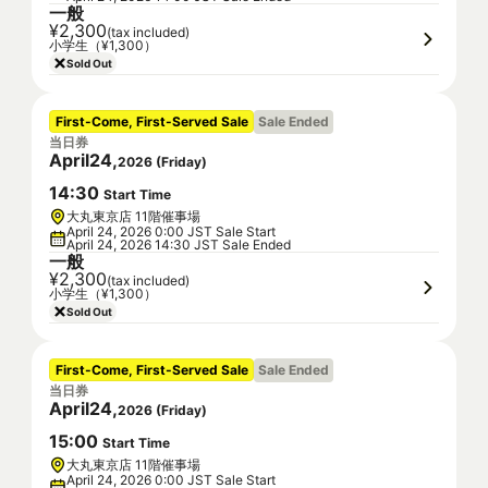
一般
¥2,300
(tax included)
小学生（¥1,300）
Sold Out
First-Come, First-Served Sale
Sale Ended
当日券
April
24
,
2026
(
Friday
)
14
:
30
Start Time
大丸東京店 11階催事場
April 24, 2026 0:00 JST Sale Start
April 24, 2026 14:30 JST Sale Ended
一般
¥2,300
(tax included)
小学生（¥1,300）
Sold Out
First-Come, First-Served Sale
Sale Ended
当日券
April
24
,
2026
(
Friday
)
15
:
00
Start Time
大丸東京店 11階催事場
April 24, 2026 0:00 JST Sale Start