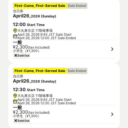
First-Come, First-Served Sale
Sale Ended
当日券
April
26
,
2026
(
Sunday
)
12
:
00
Start Time
大丸東京店 11階催事場
April 26, 2026 9:45 JST Sale Start
April 26, 2026 12:00 JST Sale Ended
一般
¥2,300
(tax included)
小学生（¥1,300）
Sold Out
First-Come, First-Served Sale
Sale Ended
当日券
April
26
,
2026
(
Sunday
)
12
:
30
Start Time
大丸東京店 11階催事場
April 26, 2026 9:45 JST Sale Start
April 26, 2026 12:30 JST Sale Ended
一般
¥2,300
(tax included)
小学生（¥1,300）
Sold Out