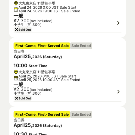
大丸東京店 11階催事場
April 24, 2026 0:00 JST Sale Start
April 24, 2026 19:00 JST Sale Ended
一般
¥2,300
(tax included)
小学生（¥1,300）
Sold Out
First-Come, First-Served Sale
Sale Ended
当日券
April
25
,
2026
(
Saturday
)
10
:
00
Start Time
大丸東京店 11階催事場
April 25, 2026 0:00 JST Sale Start
April 25, 2026 10:00 JST Sale Ended
一般
¥2,300
(tax included)
小学生（¥1,300）
Sold Out
First-Come, First-Served Sale
Sale Ended
当日券
April
25
,
2026
(
Saturday
)
10
:
30
Start Time