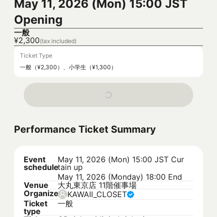
May 11, 2026 (Mon) 15:00 JST
Opening
一般
¥2,300
(tax included)
Ticket Type
一般（¥2,300）、小学生（¥1,300）
Performance Ticket Summary
Event
May 11, 2026 (Mon) 15:00 JST
Cur
schedule
tain up
May 11, 2026 (Monday) 18:00 End
Venue
大丸東京店 11階催事場
Organizer
KAWAII_CLOSET
Ticket
一般
type