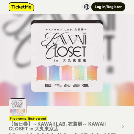
Log In/Register
First-come, first-served
【当日券】～KAWAII LAB. 衣装展～ KAWAII
CLOSET in 大丸東京店