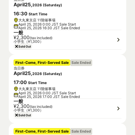
April
25
,
2026
(
Saturday
)
16
:
30
Start Time
大丸東京店 11階催事場
April 25, 2026 0:00 JST Sale Start
April 25, 2026 16:30 JST Sale Ended
一般
¥2,300
(tax included)
小学生（¥1,300）
Sold Out
First-Come, First-Served Sale
Sale Ended
当日券
April
25
,
2026
(
Saturday
)
17
:
00
Start Time
大丸東京店 11階催事場
April 25, 2026 0:00 JST Sale Start
April 25, 2026 17:00 JST Sale Ended
一般
¥2,300
(tax included)
小学生（¥1,300）
Sold Out
First-Come, First-Served Sale
Sale Ended