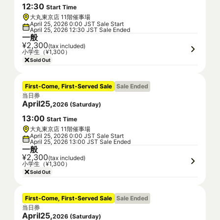
12
:
30
Start Time
大丸東京店 11階催事場
April 25, 2026 0:00 JST Sale Start
April 25, 2026 12:30 JST Sale Ended
一般
¥2,300
(tax included)
小学生（¥1,300）
Sold Out
First-Come, First-Served Sale
Sale Ended
当日券
April
25
,
2026
(
Saturday
)
13
:
00
Start Time
大丸東京店 11階催事場
April 25, 2026 0:00 JST Sale Start
April 25, 2026 13:00 JST Sale Ended
一般
¥2,300
(tax included)
小学生（¥1,300）
Sold Out
First-Come, First-Served Sale
Sale Ended
当日券
April
25
,
2026
(
Saturday
)