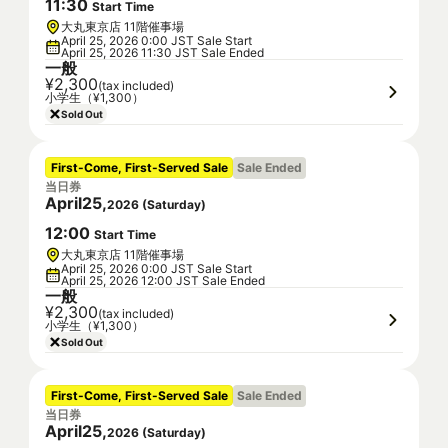
11
:
30
Start Time
大丸東京店 11階催事場
April 25, 2026 0:00 JST Sale Start
April 25, 2026 11:30 JST Sale Ended
一般
¥2,300
(tax included)
小学生（¥1,300）
Sold Out
First-Come, First-Served Sale
Sale Ended
当日券
April
25
,
2026
(
Saturday
)
12
:
00
Start Time
大丸東京店 11階催事場
April 25, 2026 0:00 JST Sale Start
April 25, 2026 12:00 JST Sale Ended
一般
¥2,300
(tax included)
小学生（¥1,300）
Sold Out
First-Come, First-Served Sale
Sale Ended
当日券
April
25
,
2026
(
Saturday
)