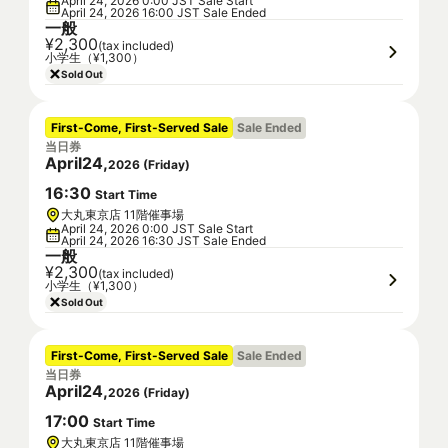
April 24, 2026 0:00 JST Sale Start
April 24, 2026 16:00 JST Sale Ended
一般
¥2,300
(tax included)
小学生（¥1,300）
Sold Out
First-Come, First-Served Sale
Sale Ended
当日券
April
24
,
2026
(
Friday
)
16
:
30
Start Time
大丸東京店 11階催事場
April 24, 2026 0:00 JST Sale Start
April 24, 2026 16:30 JST Sale Ended
一般
¥2,300
(tax included)
小学生（¥1,300）
Sold Out
First-Come, First-Served Sale
Sale Ended
当日券
April
24
,
2026
(
Friday
)
17
:
00
Start Time
大丸東京店 11階催事場