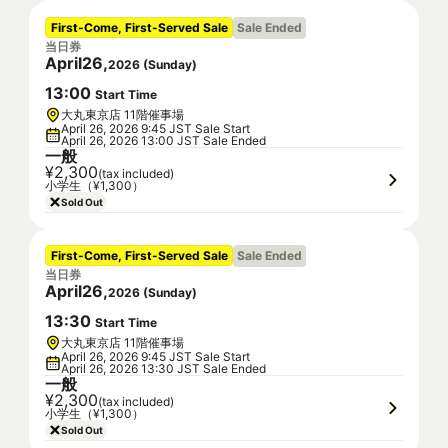
First-Come, First-Served Sale
Sale Ended
当日券
April
26
,
2026
(
Sunday
)
13
:
00
Start Time
大丸東京店 11階催事場
April 26, 2026 9:45 JST Sale Start
April 26, 2026 13:00 JST Sale Ended
一般
¥2,300
(tax included)
小学生（¥1,300）
Sold Out
First-Come, First-Served Sale
Sale Ended
当日券
April
26
,
2026
(
Sunday
)
13
:
30
Start Time
大丸東京店 11階催事場
April 26, 2026 9:45 JST Sale Start
April 26, 2026 13:30 JST Sale Ended
一般
¥2,300
(tax included)
小学生（¥1,300）
Sold Out