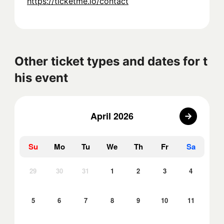
https://ticketme.io/contact
Other ticket types and dates for t
his event
April 2026
Su
Mo
Tu
We
Th
Fr
Sa
29
30
31
1
2
3
4
5
6
7
8
9
10
11