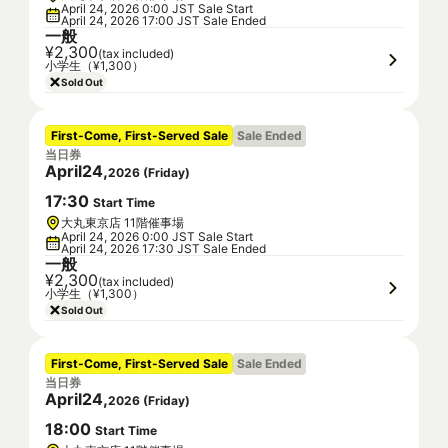
April 24, 2026 0:00 JST Sale Start
April 24, 2026 17:00 JST Sale Ended
一般
¥2,300
(tax included)
小学生（¥1,300）
Sold Out
First-Come, First-Served Sale
Sale Ended
当日券
April
24
,
2026
(
Friday
)
17
:
30
Start Time
大丸東京店 11階催事場
April 24, 2026 0:00 JST Sale Start
April 24, 2026 17:30 JST Sale Ended
一般
¥2,300
(tax included)
小学生（¥1,300）
Sold Out
First-Come, First-Served Sale
Sale Ended
当日券
April
24
,
2026
(
Friday
)
18
:
00
Start Time