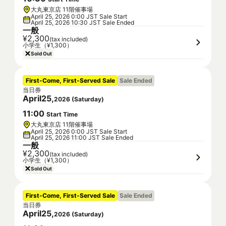
大丸東京店 11階催事場
April 25, 2026 0:00 JST Sale Start
April 25, 2026 10:30 JST Sale Ended
一般
¥2,300
(tax included)
小学生（¥1,300）
Sold Out
First-Come, First-Served Sale
Sale Ended
当日券
April
25
,
2026
(
Saturday
)
11
:
00
Start Time
大丸東京店 11階催事場
April 25, 2026 0:00 JST Sale Start
April 25, 2026 11:00 JST Sale Ended
一般
¥2,300
(tax included)
小学生（¥1,300）
Sold Out
First-Come, First-Served Sale
Sale Ended
当日券
April
25
,
2026
(
Saturday
)