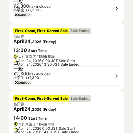
一般
¥2,300
(tax included)
小学生（¥1,300）
Sold Out
First-Come, First-Served Sale
Sale Ended
当日券
April
24
,
2026
(
Friday
)
13
:
30
Start Time
大丸東京店 11階催事場
April 24, 2026 0:00 JST Sale Start
April 24, 2026 13:30 JST Sale Ended
一般
¥2,300
(tax included)
小学生（¥1,300）
Sold Out
First-Come, First-Served Sale
Sale Ended
当日券
April
24
,
2026
(
Friday
)
14
:
00
Start Time
大丸東京店 11階催事場
April 24, 2026 0:00 JST Sale Start
April 24, 2026 14:00 JST Sale Ended