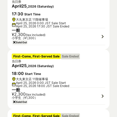
当日券
April
25
,
2026
(
Saturday
)
17
:
30
Start Time
大丸東京店 11階催事場
April 25, 2026 0:00 JST Sale Start
April 25, 2026 17:30 JST Sale Ended
一般
¥2,300
(tax included)
小学生（¥1,300）
Sold Out
First-Come, First-Served Sale
Sale Ended
当日券
April
25
,
2026
(
Saturday
)
18
:
00
Start Time
大丸東京店 11階催事場
April 25, 2026 0:00 JST Sale Start
April 25, 2026 18:00 JST Sale Ended
一般
¥2,300
(tax included)
小学生（¥1,300）
Sold Out
First-Come, First-Served Sale
Sale Ended