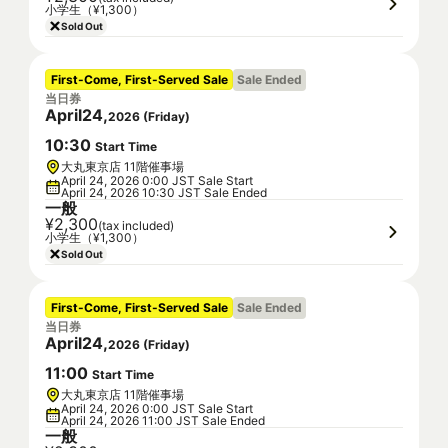
小学生（¥1,300）
Sold Out
First-Come, First-Served Sale
Sale Ended
当日券
April
24
,
2026
(
Friday
)
10
:
30
Start Time
大丸東京店 11階催事場
April 24, 2026 0:00 JST Sale Start
April 24, 2026 10:30 JST Sale Ended
一般
¥2,300
(tax included)
小学生（¥1,300）
Sold Out
First-Come, First-Served Sale
Sale Ended
当日券
April
24
,
2026
(
Friday
)
11
:
00
Start Time
大丸東京店 11階催事場
April 24, 2026 0:00 JST Sale Start
April 24, 2026 11:00 JST Sale Ended
一般