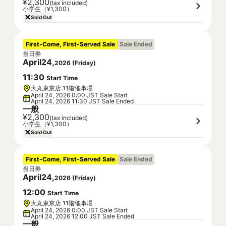
¥2,300
(tax included)
小学生（¥1,300）
Sold Out
First-Come, First-Served Sale
Sale Ended
当日券
April
24
,
2026
(
Friday
)
11
:
30
Start Time
大丸東京店 11階催事場
April 24, 2026 0:00 JST Sale Start
April 24, 2026 11:30 JST Sale Ended
一般
¥2,300
(tax included)
小学生（¥1,300）
Sold Out
First-Come, First-Served Sale
Sale Ended
当日券
April
24
,
2026
(
Friday
)
12
:
00
Start Time
大丸東京店 11階催事場
April 24, 2026 0:00 JST Sale Start
April 24, 2026 12:00 JST Sale Ended
一般