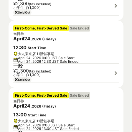
¥2,300
(tax included)
小学生（¥1,300）
Sold Out
First-Come, First-Served Sale
Sale Ended
当日券
April
24
,
2026
(
Friday
)
12
:
30
Start Time
大丸東京店 11階催事場
April 24, 2026 0:00 JST Sale Start
April 24, 2026 12:30 JST Sale Ended
一般
¥2,300
(tax included)
小学生（¥1,300）
Sold Out
First-Come, First-Served Sale
Sale Ended
当日券
April
24
,
2026
(
Friday
)
13
:
00
Start Time
大丸東京店 11階催事場
April 24, 2026 0:00 JST Sale Start
April 24, 2026 13:00 JST Sale Ended