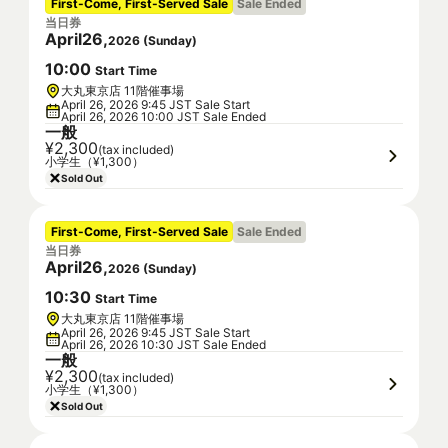
First-Come, First-Served Sale
Sale Ended
当日券
April
26
,
2026
(
Sunday
)
10
:
00
Start Time
大丸東京店 11階催事場
April 26, 2026 9:45 JST Sale Start
April 26, 2026 10:00 JST Sale Ended
一般
¥2,300
(tax included)
小学生（¥1,300）
Sold Out
First-Come, First-Served Sale
Sale Ended
当日券
April
26
,
2026
(
Sunday
)
10
:
30
Start Time
大丸東京店 11階催事場
April 26, 2026 9:45 JST Sale Start
April 26, 2026 10:30 JST Sale Ended
一般
¥2,300
(tax included)
小学生（¥1,300）
Sold Out