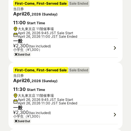
First-Come, First-Served Sale
Sale Ended
当日券
April
26
,
2026
(
Sunday
)
11
:
00
Start Time
大丸東京店 11階催事場
April 26, 2026 9:45 JST Sale Start
April 26, 2026 11:00 JST Sale Ended
一般
¥2,300
(tax included)
小学生（¥1,300）
Sold Out
First-Come, First-Served Sale
Sale Ended
当日券
April
26
,
2026
(
Sunday
)
11
:
30
Start Time
大丸東京店 11階催事場
April 26, 2026 9:45 JST Sale Start
April 26, 2026 11:30 JST Sale Ended
一般
¥2,300
(tax included)
小学生（¥1,300）
Sold Out