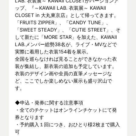
LAB. 衣装展～ KAWAII CLOSETがバージョンア
ップ、『～KAWAII LAB. 衣装展～ KAWAII 
CLOSET in 大丸東京店』として帰ってきます。
「FRUITS ZIPPER」、「CANDY TUNE」、
「SWEET STEADY」、「CUTIE STREET」、そ
して新たに「MORE STAR」を加えた、KAWAII 
LAB.メンバー総勢38名が、ライブ・MVなどで
実際に着⽤した衣装154着を展示。
全国を巡らなければ見ることができなかった衣
装が集結し、新⾐装の追加も予定しています。
衣装のデザイン画や全員の直筆メッセージな
ど、ここでしか楽しめない展示も盛り沢山で
す。
◆申込・発券に関する注意事項
・全てのチケットはオンラインチケットにて発
券となります
・予約購入１回につき、おひとり様2枚まで購入
可