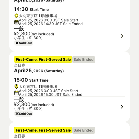
2026
(
Saturday
)
14
:
30
Start Time
大丸東京店 11階催事場
April 25, 2026 0:00 JST Sale Start
April 25, 2026 14:30 JST Sale Ended
一般
¥2,300
(tax included)
小学生（¥1,300）
Sold Out
First-Come, First-Served Sale
Sale Ended
当日券
April
25
,
2026
(
Saturday
)
15
:
00
Start Time
大丸東京店 11階催事場
April 25, 2026 0:00 JST Sale Start
April 25, 2026 15:00 JST Sale Ended
一般
¥2,300
(tax included)
小学生（¥1,300）
Sold Out
First-Come, First-Served Sale
Sale Ended
当日券