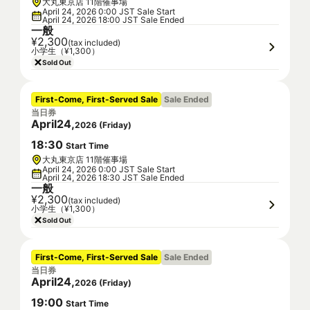
大丸東京店 11階催事場
April 24, 2026 0:00 JST Sale Start
April 24, 2026 18:00 JST Sale Ended
一般
¥2,300
(tax included)
小学生（¥1,300）
Sold Out
First-Come, First-Served Sale
Sale Ended
当日券
April
24
,
2026
(
Friday
)
18
:
30
Start Time
大丸東京店 11階催事場
April 24, 2026 0:00 JST Sale Start
April 24, 2026 18:30 JST Sale Ended
一般
¥2,300
(tax included)
小学生（¥1,300）
Sold Out
First-Come, First-Served Sale
Sale Ended
当日券
April
24
,
2026
(
Friday
)
19
:
00
Start Time