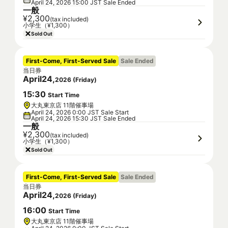
April 24, 2026 15:00 JST Sale Ended
一般
¥2,300
(tax included)
小学生（¥1,300）
Sold Out
First-Come, First-Served Sale
Sale Ended
当日券
April
24
,
2026
(
Friday
)
15
:
30
Start Time
大丸東京店 11階催事場
April 24, 2026 0:00 JST Sale Start
April 24, 2026 15:30 JST Sale Ended
一般
¥2,300
(tax included)
小学生（¥1,300）
Sold Out
First-Come, First-Served Sale
Sale Ended
当日券
April
24
,
2026
(
Friday
)
16
:
00
Start Time
大丸東京店 11階催事場