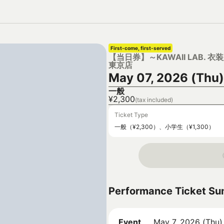
First-come, first-served
【当日券】～KAWAII LAB. 衣装展
東京店
May 07, 2026 (Thu)
一般
¥2,300
(tax included)
Ticket Type
一般（¥2,300）、小学生（¥1,300）
Performance Ticket S
Event
May 7, 2026 (Thu)