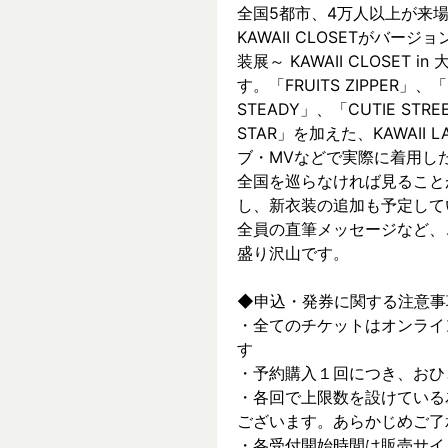
全国5都市、4万⼈以上が来場した～
KAWAII CLOSETがバージョ
装展～ KAWAII CLOSET
す。「FRUITS ZIPPER」、「
STEADY」、「CUTIE ST
STAR」を加えた、KAWAII
ブ・MVなどで実際に着⽤した
全国を巡らなければ見ること
し、新⾐装の追加も予定して
全員の直筆メッセージなど、
盛り沢山です。
◆申込・発券に関する注意事
・全てのチケットはオンライ
す
・予約購入１回につき、おひ
・各回で上限数を設けている
ございます。あらかじめご了
・各受付開始時間は販売サイ