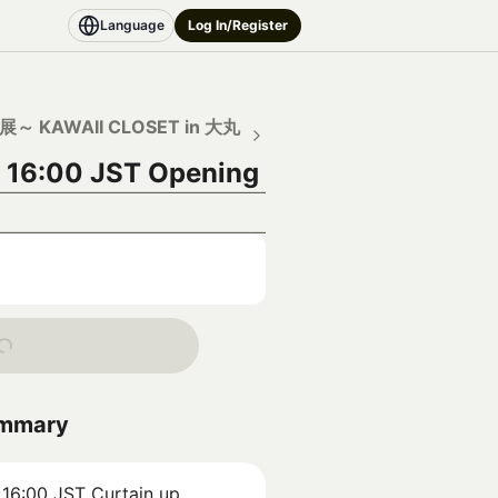
Language
Log In/Register
～ KAWAII CLOSET in 大丸
 16:00 JST
Opening
ummary
 16:00 JST
Curtain up