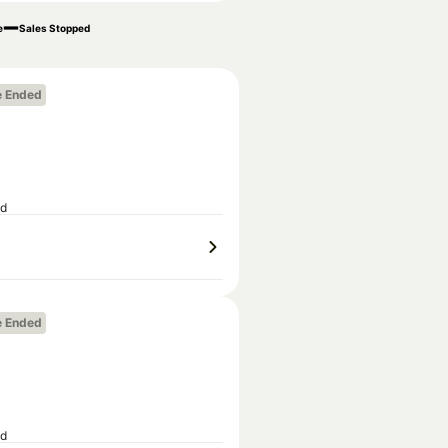
e
Sales Stopped
e Ended
ed
e Ended
ed