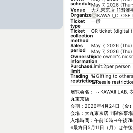
schedule
May 7, 2026 (Thur
Venue
大丸東京店 11階催
Organizer
KAWAII_CLOSE
Ticket
一般
type
Ticket
QR ticket (digital t
collection
method
Sales
May 7, 2026 (Thu)
period
May 7, 2026 (Thu)
Ownership
Hide owner's nic
information
Purchase
Limit:2per person
limit
Trading
🚨
Gifting to other
restrictions
🚨
Resale restricti
展覧会名： ～KAWAII LAB. 衣
丸東京店
会期：2026年4月24日（金
会場：大丸東京店 11階催事場
入場時間：午前10時→午後7
※最終日5月11日（月）は午