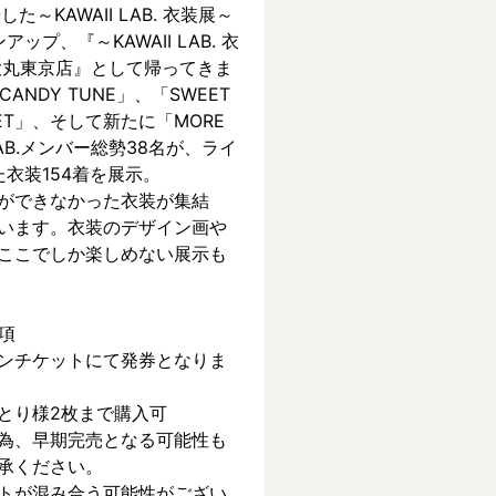
KAWAII LAB. 衣装展～ 
ンアップ、『～KAWAII LAB. 衣
 in 大丸東京店』として帰ってきま
CANDY TUNE」、「SWEET 
REET」、そして新たに「MORE 
 LAB.メンバー総勢38名が、ライ
衣装154着を展示。
ができなかった衣装が集結
います。衣装のデザイン画や
ここでしか楽しめない展示も
項
ンチケットにて発券となりま
とり様2枚まで購入可
為、早期完売となる可能性も
承ください。
トが混み合う可能性がござい