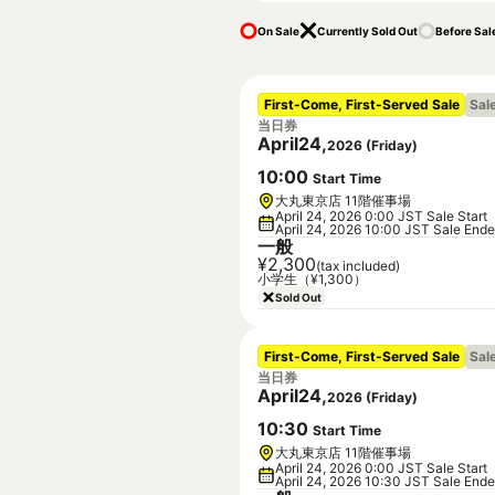
On Sale
Currently Sold Out
Before Sal
First-Come, First-Served Sale
Sal
当日券
April
24
,
2026
(
Friday
)
10
:
00
Start Time
大丸東京店 11階催事場
April 24, 2026 0:00 JST Sale Start
April 24, 2026 10:00 JST Sale End
一般
¥2,300
(tax included)
小学生（¥1,300）
Sold Out
First-Come, First-Served Sale
Sal
当日券
April
24
,
2026
(
Friday
)
10
:
30
Start Time
大丸東京店 11階催事場
April 24, 2026 0:00 JST Sale Start
April 24, 2026 10:30 JST Sale End