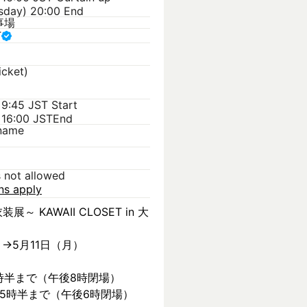
sday) 20:00 End
事場
T
icket)
 9:45 JST
Start
 16:00 JST
End
kname
s not allowed
ons apply
装展～ KAWAII CLOSET in 大
）→5月11日（月）
時半まで（午後8時閉場）
後5時半まで（午後6時閉場）