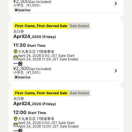
¥2,300
(tax included)
小学生（¥1,300）
Sold Out
First-Come, First-Served Sale
Sale Ended
当日券
April
24
,
2026
(
Friday
)
11
:
30
Start Time
大丸東京店 11階催事場
April 24, 2026 0:00 JST Sale Start
April 24, 2026 11:30 JST Sale Ended
一般
¥2,300
(tax included)
小学生（¥1,300）
Sold Out
First-Come, First-Served Sale
Sale Ended
当日券
April
24
,
2026
(
Friday
)
12
:
00
Start Time
大丸東京店 11階催事場
April 24, 2026 0:00 JST Sale Start
April 24, 2026 12:00 JST Sale Ended
一般