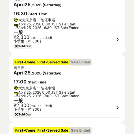
April
25
,
2026
(
Saturday
)
16
:
30
Start Time
大丸東京店 11階催事場
April 25, 2026 0:00 JST Sale Start
April 25, 2026 16:30 JST Sale Ended
一般
¥2,300
(tax included)
小学生（¥1,300）
Sold Out
First-Come, First-Served Sale
Sale Ended
当日券
April
25
,
2026
(
Saturday
)
17
:
00
Start Time
大丸東京店 11階催事場
April 25, 2026 0:00 JST Sale Start
April 25, 2026 17:00 JST Sale Ended
一般
¥2,300
(tax included)
小学生（¥1,300）
Sold Out
First-Come, First-Served Sale
Sale Ended