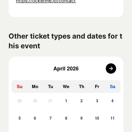
https://ticketme.io/contact
Other ticket types and dates for t
his event
April 2026
Su
Mo
Tu
We
Th
Fr
Sa
29
30
31
1
2
3
4
5
6
7
8
9
10
11