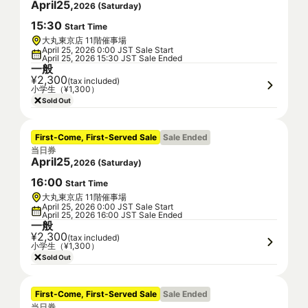
April
25
,
2026
(
Saturday
)
15
:
30
Start Time
大丸東京店 11階催事場
April 25, 2026 0:00 JST Sale Start
April 25, 2026 15:30 JST Sale Ended
一般
¥2,300
(tax included)
小学生（¥1,300）
Sold Out
First-Come, First-Served Sale
Sale Ended
当日券
April
25
,
2026
(
Saturday
)
16
:
00
Start Time
大丸東京店 11階催事場
April 25, 2026 0:00 JST Sale Start
April 25, 2026 16:00 JST Sale Ended
一般
¥2,300
(tax included)
小学生（¥1,300）
Sold Out
First-Come, First-Served Sale
Sale Ended
当日券