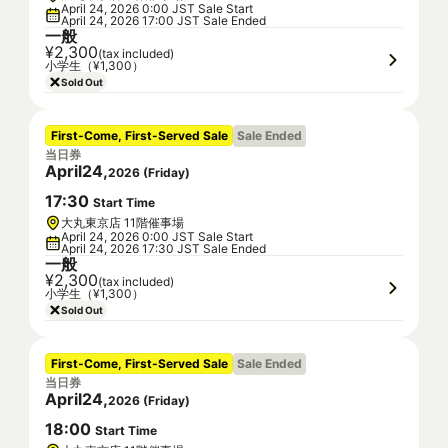
April 24, 2026 0:00 JST Sale Start
April 24, 2026 17:00 JST Sale Ended
一般
¥2,300
(tax included)
小学生（¥1,300）
Sold Out
First-Come, First-Served Sale
Sale Ended
当日券
April
24
,
2026
(
Friday
)
17
:
30
Start Time
大丸東京店 11階催事場
April 24, 2026 0:00 JST Sale Start
April 24, 2026 17:30 JST Sale Ended
一般
¥2,300
(tax included)
小学生（¥1,300）
Sold Out
First-Come, First-Served Sale
Sale Ended
当日券
April
24
,
2026
(
Friday
)
18
:
00
Start Time