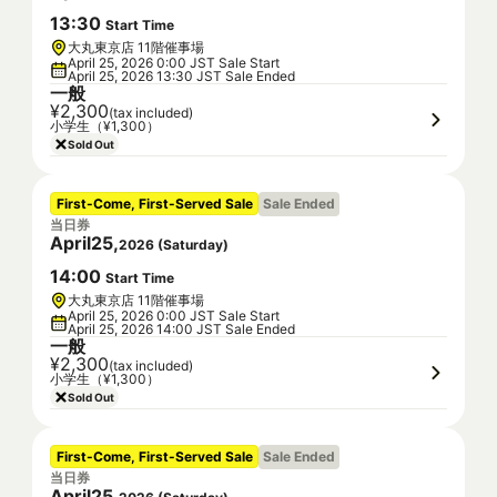
13
:
30
Start Time
大丸東京店 11階催事場
April 25, 2026 0:00 JST Sale Start
April 25, 2026 13:30 JST Sale Ended
一般
¥2,300
(tax included)
小学生（¥1,300）
Sold Out
First-Come, First-Served Sale
Sale Ended
当日券
April
25
,
2026
(
Saturday
)
14
:
00
Start Time
大丸東京店 11階催事場
April 25, 2026 0:00 JST Sale Start
April 25, 2026 14:00 JST Sale Ended
一般
¥2,300
(tax included)
小学生（¥1,300）
Sold Out
First-Come, First-Served Sale
Sale Ended
当日券
April
25
,