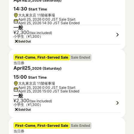
2026
(
Saturday
)
14
:
30
Start Time
大丸東京店 11階催事場
April 25, 2026 0:00 JST Sale Start
April 25, 2026 14:30 JST Sale Ended
一般
¥2,300
(tax included)
小学生（¥1,300）
Sold Out
First-Come, First-Served Sale
Sale Ended
当日券
April
25
,
2026
(
Saturday
)
15
:
00
Start Time
大丸東京店 11階催事場
April 25, 2026 0:00 JST Sale Start
April 25, 2026 15:00 JST Sale Ended
一般
¥2,300
(tax included)
小学生（¥1,300）
Sold Out
First-Come, First-Served Sale
Sale Ended
当日券