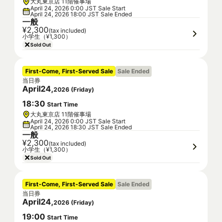
大丸東京店 11階催事場
April 24, 2026 0:00 JST Sale Start
April 24, 2026 18:00 JST Sale Ended
一般
¥2,300
(tax included)
小学生（¥1,300）
Sold Out
First-Come, First-Served Sale
Sale Ended
当日券
April
24
,
2026
(
Friday
)
18
:
30
Start Time
大丸東京店 11階催事場
April 24, 2026 0:00 JST Sale Start
April 24, 2026 18:30 JST Sale Ended
一般
¥2,300
(tax included)
小学生（¥1,300）
Sold Out
First-Come, First-Served Sale
Sale Ended
当日券
April
24
,
2026
(
Friday
)
19
:
00
Start Time