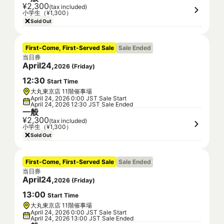
¥2,300
(tax included)
小学生（¥1,300）
Sold Out
First-Come, First-Served Sale
Sale Ended
当日券
April
24
,
2026
(
Friday
)
12
:
30
Start Time
大丸東京店 11階催事場
April 24, 2026 0:00 JST Sale Start
April 24, 2026 12:30 JST Sale Ended
一般
¥2,300
(tax included)
小学生（¥1,300）
Sold Out
First-Come, First-Served Sale
Sale Ended
当日券
April
24
,
2026
(
Friday
)
13
:
00
Start Time
大丸東京店 11階催事場
April 24, 2026 0:00 JST Sale Start
April 24, 2026 13:00 JST Sale Ended