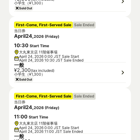
小学生（¥1,300）
Sold Out
First-Come, First-Served Sale
Sale Ended
当日券
April
24
,
2026
(
Friday
)
10
:
30
Start Time
大丸東京店 11階催事場
April 24, 2026 0:00 JST Sale Start
April 24, 2026 10:30 JST Sale Ended
一般
¥2,300
(tax included)
小学生（¥1,300）
Sold Out
First-Come, First-Served Sale
Sale Ended
当日券
April
24
,
2026
(
Friday
)
11
:
00
Start Time
大丸東京店 11階催事場
April 24, 2026 0:00 JST Sale Start
April 24, 2026 11:00 JST Sale Ended
一般