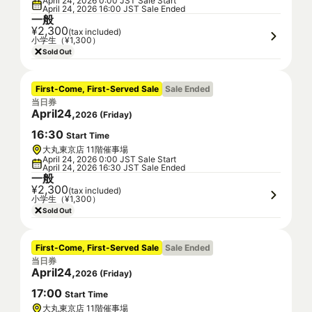
April 24, 2026 0:00 JST Sale Start
April 24, 2026 16:00 JST Sale Ended
一般
¥2,300
(tax included)
小学生（¥1,300）
Sold Out
First-Come, First-Served Sale
Sale Ended
当日券
April
24
,
2026
(
Friday
)
16
:
30
Start Time
大丸東京店 11階催事場
April 24, 2026 0:00 JST Sale Start
April 24, 2026 16:30 JST Sale Ended
一般
¥2,300
(tax included)
小学生（¥1,300）
Sold Out
First-Come, First-Served Sale
Sale Ended
当日券
April
24
,
2026
(
Friday
)
17
:
00
Start Time
大丸東京店 11階催事場