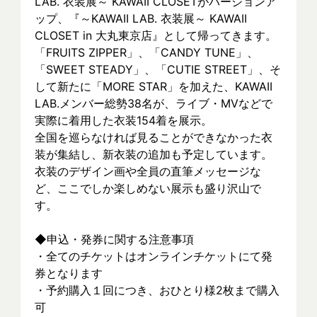
LAB. 衣装展～ KAWAII CLOSETがバージョンア
ップ、『～KAWAII LAB. 衣装展～ KAWAII 
CLOSET in 大丸東京店』として帰ってきます。
「FRUITS ZIPPER」、「CANDY TUNE」、
「SWEET STEADY」、「CUTIE STREET」、そ
して新たに「MORE STAR」を加えた、KAWAII 
LAB.メンバー総勢38名が、ライブ・MVなどで
実際に着⽤した衣装154着を展示。
全国を巡らなければ見ることができなかった衣
装が集結し、新⾐装の追加も予定しています。
衣装のデザイン画や全員の直筆メッセージな
ど、ここでしか楽しめない展示も盛り沢山で
す。
◆申込・発券に関する注意事項
・全てのチケットはオンラインチケットにて発
券となります
・予約購入１回につき、おひとり様2枚まで購入
可