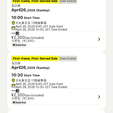
First-Come, First-Served Sale
Sale Ended
当日券
April
26
,
2026
(
Sunday
)
10
:
00
Start Time
大丸東京店 11階催事場
April 26, 2026 9:45 JST Sale Start
April 26, 2026 10:00 JST Sale Ended
一般
¥2,300
(tax included)
小学生（¥1,300）
Sold Out
First-Come, First-Served Sale
Sale Ended
当日券
April
26
,
2026
(
Sunday
)
10
:
30
Start Time
大丸東京店 11階催事場
April 26, 2026 9:45 JST Sale Start
April 26, 2026 10:30 JST Sale Ended
一般
¥2,300
(tax included)
小学生（¥1,300）
Sold Out