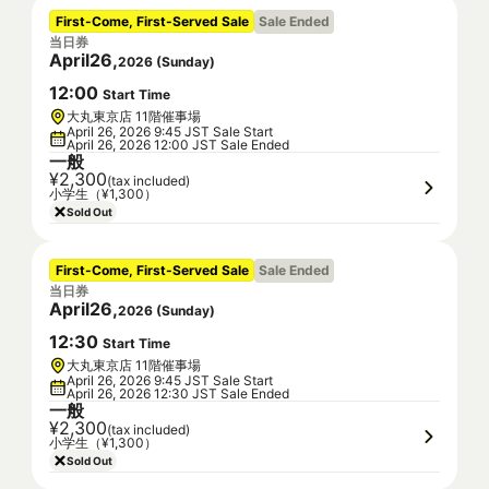
First-Come, First-Served Sale
Sale Ended
当日券
April
26
,
2026
(
Sunday
)
12
:
00
Start Time
大丸東京店 11階催事場
April 26, 2026 9:45 JST Sale Start
April 26, 2026 12:00 JST Sale Ended
一般
¥2,300
(tax included)
小学生（¥1,300）
Sold Out
First-Come, First-Served Sale
Sale Ended
当日券
April
26
,
2026
(
Sunday
)
12
:
30
Start Time
大丸東京店 11階催事場
April 26, 2026 9:45 JST Sale Start
April 26, 2026 12:30 JST Sale Ended
一般
¥2,300
(tax included)
小学生（¥1,300）
Sold Out