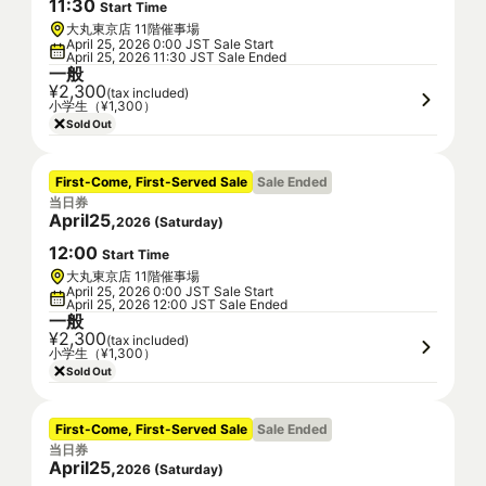
11
:
30
Start Time
大丸東京店 11階催事場
April 25, 2026 0:00 JST Sale Start
April 25, 2026 11:30 JST Sale Ended
一般
¥2,300
(tax included)
小学生（¥1,300）
Sold Out
First-Come, First-Served Sale
Sale Ended
当日券
April
25
,
2026
(
Saturday
)
12
:
00
Start Time
大丸東京店 11階催事場
April 25, 2026 0:00 JST Sale Start
April 25, 2026 12:00 JST Sale Ended
一般
¥2,300
(tax included)
小学生（¥1,300）
Sold Out
First-Come, First-Served Sale
Sale Ended
当日券
April
25
,
2026
(
Saturday
)