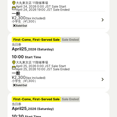
大丸東京店 11階催事場
April 24, 2026 0:00 JST Sale Start
April 24, 2026 19:00 JST Sale Ended
一般
¥2,300
(tax included)
小学生（¥1,300）
Sold Out
First-Come, First-Served Sale
Sale Ended
当日券
April
25
,
2026
(
Saturday
)
10
:
00
Start Time
大丸東京店 11階催事場
April 25, 2026 0:00 JST Sale Start
April 25, 2026 10:00 JST Sale Ended
一般
¥2,300
(tax included)
小学生（¥1,300）
Sold Out
First-Come, First-Served Sale
Sale Ended
当日券
April
25
,
2026
(
Saturday
)
10
:
30
Start Time