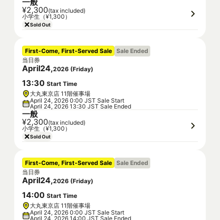
一般
¥2,300
(tax included)
小学生（¥1,300）
Sold Out
First-Come, First-Served Sale
Sale Ended
当日券
April
24
,
2026
(
Friday
)
13
:
30
Start Time
大丸東京店 11階催事場
April 24, 2026 0:00 JST Sale Start
April 24, 2026 13:30 JST Sale Ended
一般
¥2,300
(tax included)
小学生（¥1,300）
Sold Out
First-Come, First-Served Sale
Sale Ended
当日券
April
24
,
2026
(
Friday
)
14
:
00
Start Time
大丸東京店 11階催事場
April 24, 2026 0:00 JST Sale Start
April 24, 2026 14:00 JST Sale Ended