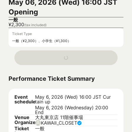
May 06, 2026 (Wed) 16:00 JST
Opening
一般
¥2,300
(tax included)
Ticket Type
一般（¥2,300）、小学生（¥1,300）
Performance Ticket Summary
Event
May 6, 2026 (Wed) 16:00 JST
Cur
schedule
tain up
May 6, 2026 (Wednesday) 20:00
End
Venue
大丸東京店 11階催事場
Organizer
KAWAII_CLOSET
Ticket
一般