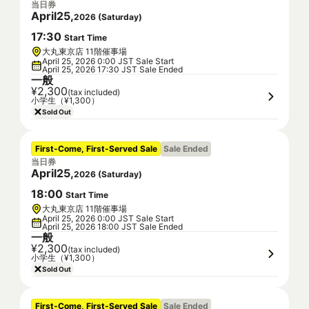
当日券
April
25
,
2026
(
Saturday
)
17
:
30
Start Time
大丸東京店 11階催事場
April 25, 2026 0:00 JST Sale Start
April 25, 2026 17:30 JST Sale Ended
一般
¥2,300
(tax included)
小学生（¥1,300）
Sold Out
First-Come, First-Served Sale
Sale Ended
当日券
April
25
,
2026
(
Saturday
)
18
:
00
Start Time
大丸東京店 11階催事場
April 25, 2026 0:00 JST Sale Start
April 25, 2026 18:00 JST Sale Ended
一般
¥2,300
(tax included)
小学生（¥1,300）
Sold Out
First-Come, First-Served Sale
Sale Ended