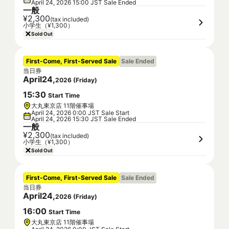
April 24, 2026 15:00 JST Sale Ended
一般
¥2,300
(tax included)
小学生（¥1,300）
Sold Out
First-Come, First-Served Sale
Sale Ended
当日券
April
24
,
2026
(
Friday
)
15
:
30
Start Time
大丸東京店 11階催事場
April 24, 2026 0:00 JST Sale Start
April 24, 2026 15:30 JST Sale Ended
一般
¥2,300
(tax included)
小学生（¥1,300）
Sold Out
First-Come, First-Served Sale
Sale Ended
当日券
April
24
,
2026
(
Friday
)
16
:
00
Start Time
大丸東京店 11階催事場