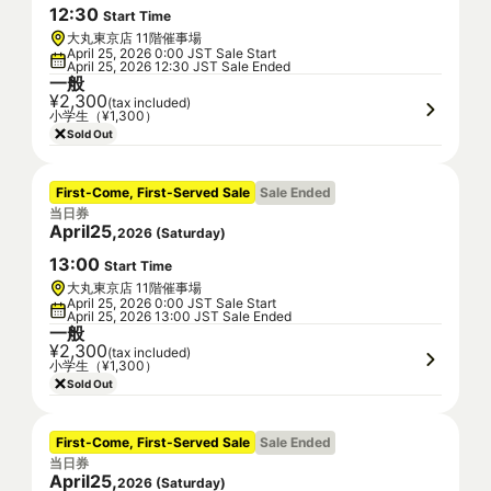
12
:
30
Start Time
大丸東京店 11階催事場
April 25, 2026 0:00 JST Sale Start
April 25, 2026 12:30 JST Sale Ended
一般
¥2,300
(tax included)
小学生（¥1,300）
Sold Out
First-Come, First-Served Sale
Sale Ended
当日券
April
25
,
2026
(
Saturday
)
13
:
00
Start Time
大丸東京店 11階催事場
April 25, 2026 0:00 JST Sale Start
April 25, 2026 13:00 JST Sale Ended
一般
¥2,300
(tax included)
小学生（¥1,300）
Sold Out
First-Come, First-Served Sale
Sale Ended
当日券
April
25
,
2026
(
Saturday
)