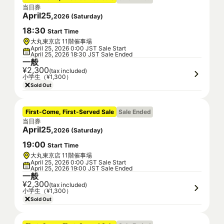
当日券
April
25
,
2026
(
Saturday
)
18
:
30
Start Time
大丸東京店 11階催事場
April 25, 2026 0:00 JST Sale Start
April 25, 2026 18:30 JST Sale Ended
一般
¥2,300
(tax included)
小学生（¥1,300）
Sold Out
First-Come, First-Served Sale
Sale Ended
当日券
April
25
,
2026
(
Saturday
)
19
:
00
Start Time
大丸東京店 11階催事場
April 25, 2026 0:00 JST Sale Start
April 25, 2026 19:00 JST Sale Ended
一般
¥2,300
(tax included)
小学生（¥1,300）
Sold Out