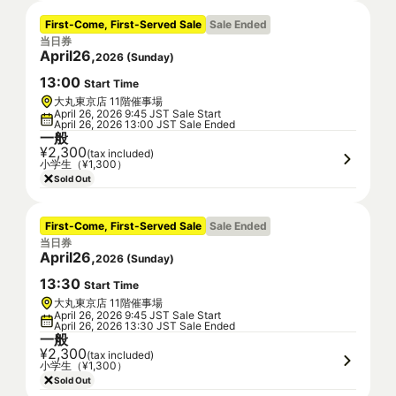
First-Come, First-Served Sale
Sale Ended
当日券
April
26
,
2026
(
Sunday
)
13
:
00
Start Time
大丸東京店 11階催事場
April 26, 2026 9:45 JST Sale Start
April 26, 2026 13:00 JST Sale Ended
一般
¥2,300
(tax included)
小学生（¥1,300）
Sold Out
First-Come, First-Served Sale
Sale Ended
当日券
April
26
,
2026
(
Sunday
)
13
:
30
Start Time
大丸東京店 11階催事場
April 26, 2026 9:45 JST Sale Start
April 26, 2026 13:30 JST Sale Ended
一般
¥2,300
(tax included)
小学生（¥1,300）
Sold Out