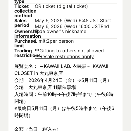
type
Ticket
QR ticket (digital ticket)
collection
method
Sales
May 6, 2026 (Wed) 9:45 JST
Start
period
May 6, 2026 (Wed) 16:00 JST
End
Ownership
Hide owner's nickname
information
Purchase
Limit:2per person
limit
Trading
🚨
Gifting to others not allowed
restrictions
🚨
Resale restrictions apply
展覧会名： ～KAWAII LAB. 衣装展～ KAWAII 
CLOSET in 大丸東京店
会期：2026年4月24日（金）→5月11日（月）
会場：大丸東京店 11階催事場
入場時間：午前10時→午後7時半まで（午後8時
閉場）
※最終日5月11日（月）は午後5時半まで（午後6
時閉場）
金額（当日：税込み）