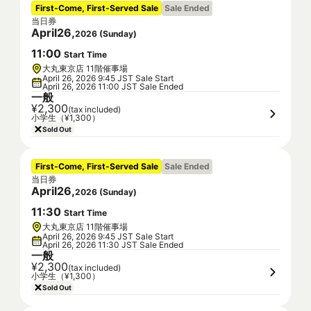
First-Come, First-Served Sale
Sale Ended
当日券
April
26
,
2026
(
Sunday
)
11
:
00
Start Time
大丸東京店 11階催事場
April 26, 2026 9:45 JST Sale Start
April 26, 2026 11:00 JST Sale Ended
一般
¥2,300
(tax included)
小学生（¥1,300）
Sold Out
First-Come, First-Served Sale
Sale Ended
当日券
April
26
,
2026
(
Sunday
)
11
:
30
Start Time
大丸東京店 11階催事場
April 26, 2026 9:45 JST Sale Start
April 26, 2026 11:30 JST Sale Ended
一般
¥2,300
(tax included)
小学生（¥1,300）
Sold Out