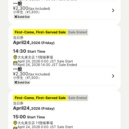
一般
¥2,300
(tax included)
小学生（¥1,300）
Sold Out
First-Come, First-Served Sale
Sale Ended
当日券
April
24
,
2026
(
Friday
)
14
:
30
Start Time
大丸東京店 11階催事場
April 24, 2026 0:00 JST Sale Start
April 24, 2026 14:30 JST Sale Ended
一般
¥2,300
(tax included)
小学生（¥1,300）
Sold Out
First-Come, First-Served Sale
Sale Ended
当日券
April
24
,
2026
(
Friday
)
15
:
00
Start Time
大丸東京店 11階催事場
April 24, 2026 0:00 JST Sale Start