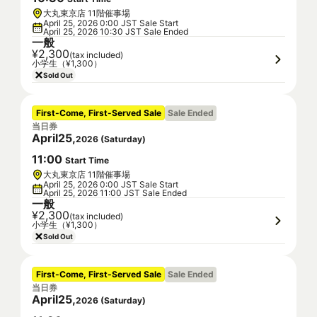
大丸東京店 11階催事場
April 25, 2026 0:00 JST Sale Start
April 25, 2026 10:30 JST Sale Ended
一般
¥2,300
(tax included)
小学生（¥1,300）
Sold Out
First-Come, First-Served Sale
Sale Ended
当日券
April
25
,
2026
(
Saturday
)
11
:
00
Start Time
大丸東京店 11階催事場
April 25, 2026 0:00 JST Sale Start
April 25, 2026 11:00 JST Sale Ended
一般
¥2,300
(tax included)
小学生（¥1,300）
Sold Out
First-Come, First-Served Sale
Sale Ended
当日券
April
25
,
2026
(
Saturday
)