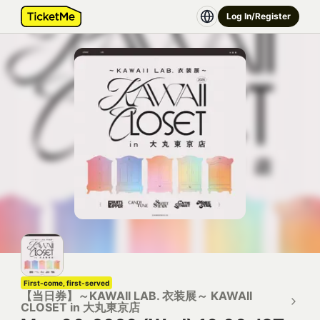
Log In/Register
First-come, first-served
【当日券】～KAWAII LAB. 衣装展～ KAWAII
CLOSET in 大丸東京店