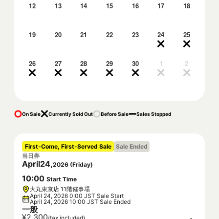
12
13
14
15
16
17
18
19
20
21
22
23
24
25
26
27
28
29
30
1
2
On Sale
Currently Sold Out
Before Sale
Sales Stopped
First-Come, First-Served Sale
Sale Ended
当日券
April
24
,
2026
(
Friday
)
10
:
00
Start Time
大丸東京店 11階催事場
April 24, 2026 0:00 JST Sale Start
April 24, 2026 10:00 JST Sale Ended
一般
¥2,300
(tax included)