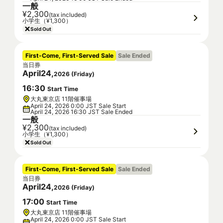
一般
¥2,300
(tax included)
小学生（¥1,300）
Sold Out
First-Come, First-Served Sale
Sale Ended
当日券
April
24
,
2026
(
Friday
)
16
:
30
Start Time
大丸東京店 11階催事場
April 24, 2026 0:00 JST Sale Start
April 24, 2026 16:30 JST Sale Ended
一般
¥2,300
(tax included)
小学生（¥1,300）
Sold Out
First-Come, First-Served Sale
Sale Ended
当日券
April
24
,
2026
(
Friday
)
17
:
00
Start Time
大丸東京店 11階催事場
April 24, 2026 0:00 JST Sale Start