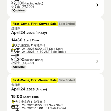
¥2,300
(tax included)
小学生（¥1,300）
Sold Out
First-Come, First-Served Sale
Sale Ended
当日券
April
24
,
2026
(
Friday
)
14
:
30
Start Time
大丸東京店 11階催事場
April 24, 2026 0:00 JST Sale Start
April 24, 2026 14:30 JST Sale Ended
一般
¥2,300
(tax included)
小学生（¥1,300）
Sold Out
First-Come, First-Served Sale
Sale Ended
当日券
April
24
,
2026
(
Friday
)
15
:
00
Start Time
大丸東京店 11階催事場
April 24, 2026 0:00 JST Sale Start
April 24, 2026 15:00 JST Sale Ended