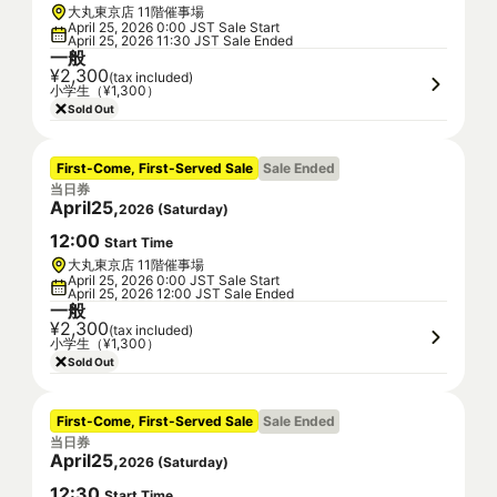
大丸東京店 11階催事場
April 25, 2026 0:00 JST Sale Start
April 25, 2026 11:30 JST Sale Ended
一般
¥2,300
(tax included)
小学生（¥1,300）
Sold Out
First-Come, First-Served Sale
Sale Ended
当日券
April
25
,
2026
(
Saturday
)
12
:
00
Start Time
大丸東京店 11階催事場
April 25, 2026 0:00 JST Sale Start
April 25, 2026 12:00 JST Sale Ended
一般
¥2,300
(tax included)
小学生（¥1,300）
Sold Out
First-Come, First-Served Sale
Sale Ended
当日券
April
25
,
2026
(
Saturday
)
12
:
30
Start Time