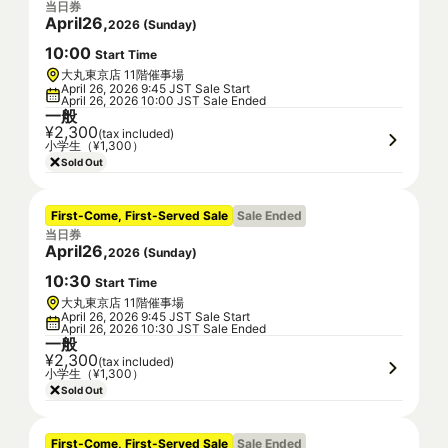
当日券
April
26
,
2026
(
Sunday
)
10
:
00
Start Time
大丸東京店 11階催事場
April 26, 2026 9:45 JST Sale Start
April 26, 2026 10:00 JST Sale Ended
一般
¥2,300
(tax included)
小学生（¥1,300）
Sold Out
First-Come, First-Served Sale
Sale Ended
当日券
April
26
,
2026
(
Sunday
)
10
:
30
Start Time
大丸東京店 11階催事場
April 26, 2026 9:45 JST Sale Start
April 26, 2026 10:30 JST Sale Ended
一般
¥2,300
(tax included)
小学生（¥1,300）
Sold Out
First-Come, First-Served Sale
Sale Ended