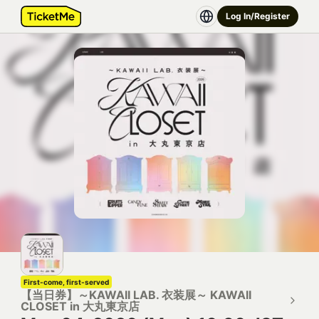
Log In/Register
First-come, first-served
【当日券】～KAWAII LAB. 衣装展～ KAWAII
CLOSET in 大丸東京店