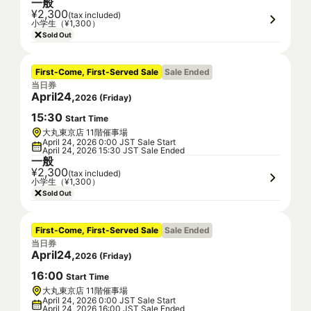
一般
¥2,300
(tax included)
小学生（¥1,300）
Sold Out
First-Come, First-Served Sale
Sale Ended
当日券
April
24
,
2026
(
Friday
)
15
:
30
Start Time
大丸東京店 11階催事場
April 24, 2026 0:00 JST Sale Start
April 24, 2026 15:30 JST Sale Ended
一般
¥2,300
(tax included)
小学生（¥1,300）
Sold Out
First-Come, First-Served Sale
Sale Ended
当日券
April
24
,
2026
(
Friday
)
16
:
00
Start Time
大丸東京店 11階催事場
April 24, 2026 0:00 JST Sale Start
April 24, 2026 16:00 JST Sale Ended