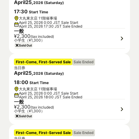
April
25
,
2026
(
Saturday
)
17
:
30
Start Time
大丸東京店 11階催事場
April 25, 2026 0:00 JST Sale Start
April 25, 2026 17:30 JST Sale Ended
一般
¥2,300
(tax included)
小学生（¥1,300）
Sold Out
First-Come, First-Served Sale
Sale Ended
当日券
April
25
,
2026
(
Saturday
)
18
:
00
Start Time
大丸東京店 11階催事場
April 25, 2026 0:00 JST Sale Start
April 25, 2026 18:00 JST Sale Ended
一般
¥2,300
(tax included)
小学生（¥1,300）
Sold Out
First-Come, First-Served Sale
Sale Ended
当日券