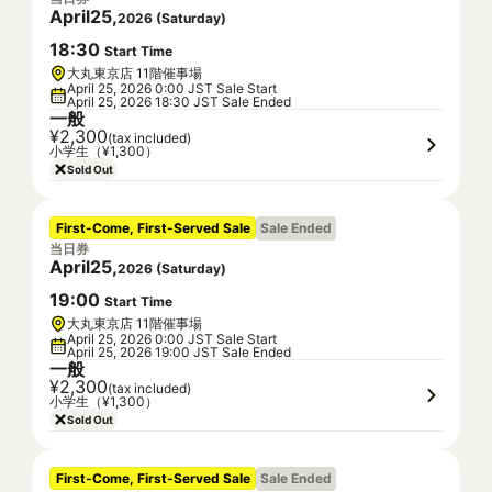
April
25
,
2026
(
Saturday
)
18
:
30
Start Time
大丸東京店 11階催事場
April 25, 2026 0:00 JST Sale Start
April 25, 2026 18:30 JST Sale Ended
一般
¥2,300
(tax included)
小学生（¥1,300）
Sold Out
First-Come, First-Served Sale
Sale Ended
当日券
April
25
,
2026
(
Saturday
)
19
:
00
Start Time
大丸東京店 11階催事場
April 25, 2026 0:00 JST Sale Start
April 25, 2026 19:00 JST Sale Ended
一般
¥2,300
(tax included)
小学生（¥1,300）
Sold Out
First-Come, First-Served Sale
Sale Ended