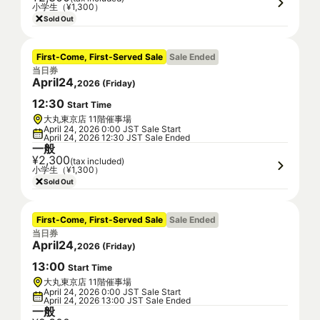
小学生（¥1,300）
Sold Out
First-Come, First-Served Sale
Sale Ended
当日券
April
24
,
2026
(
Friday
)
12
:
30
Start Time
大丸東京店 11階催事場
April 24, 2026 0:00 JST Sale Start
April 24, 2026 12:30 JST Sale Ended
一般
¥2,300
(tax included)
小学生（¥1,300）
Sold Out
First-Come, First-Served Sale
Sale Ended
当日券
April
24
,
2026
(
Friday
)
13
:
00
Start Time
大丸東京店 11階催事場
April 24, 2026 0:00 JST Sale Start
April 24, 2026 13:00 JST Sale Ended
一般