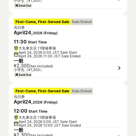
小学生（¥1,300）
Sold Out
First-Come, First-Served Sale
Sale Ended
当日券
April
24
,
2026
(
Friday
)
11
:
30
Start Time
大丸東京店 11階催事場
April 24, 2026 0:00 JST Sale Start
April 24, 2026 11:30 JST Sale Ended
一般
¥2,300
(tax included)
小学生（¥1,300）
Sold Out
First-Come, First-Served Sale
Sale Ended
当日券
April
24
,
2026
(
Friday
)
12
:
00
Start Time
大丸東京店 11階催事場
April 24, 2026 0:00 JST Sale Start
April 24, 2026 12:00 JST Sale Ended
一般
¥2,300
(tax included)