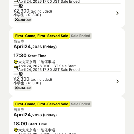
April 24, 2026 17:00 JST Sale Ended
一般
¥2,300
(tax included)
小学生（¥1,300）
Sold Out
First-Come, First-Served Sale
Sale Ended
当日券
April
24
,
2026
(
Friday
)
17
:
30
Start Time
大丸東京店 11階催事場
April 24, 2026 0:00 JST Sale Start
April 24, 2026 17:30 JST Sale Ended
一般
¥2,300
(tax included)
小学生（¥1,300）
Sold Out
First-Come, First-Served Sale
Sale Ended
当日券
April
24
,
2026
(
Friday
)
18
:
00
Start Time
大丸東京店 11階催事場