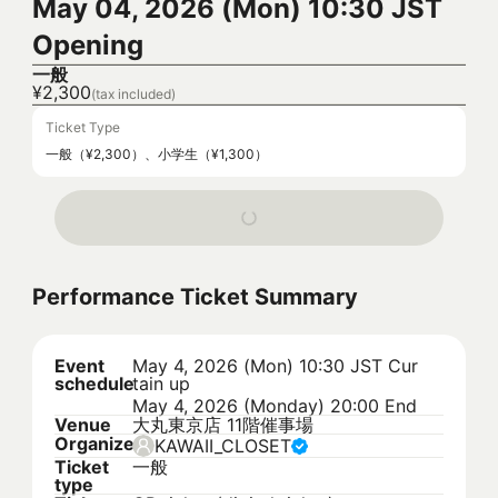
May 04, 2026 (Mon) 10:30 JST
Opening
一般
¥2,300
(tax included)
Ticket Type
一般（¥2,300）、小学生（¥1,300）
Performance Ticket Summary
Event
May 4, 2026 (Mon) 10:30 JST
Cur
schedule
tain up
May 4, 2026 (Monday) 20:00 End
Venue
大丸東京店 11階催事場
Organizer
KAWAII_CLOSET
Ticket
一般
type