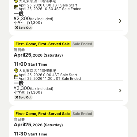
大丸東京店 11階催事場
April 25, 2026 0:00 JST Sale Start
April 25, 2026 10:30 JST Sale Ended
一般
¥2,300
(tax included)
小学生（¥1,300）
Sold Out
First-Come, First-Served Sale
Sale Ended
当日券
April
25
,
2026
(
Saturday
)
11
:
00
Start Time
大丸東京店 11階催事場
April 25, 2026 0:00 JST Sale Start
April 25, 2026 11:00 JST Sale Ended
一般
¥2,300
(tax included)
小学生（¥1,300）
Sold Out
First-Come, First-Served Sale
Sale Ended
当日券
April
25
,
2026
(
Saturday
)
11
:
30
Start Time