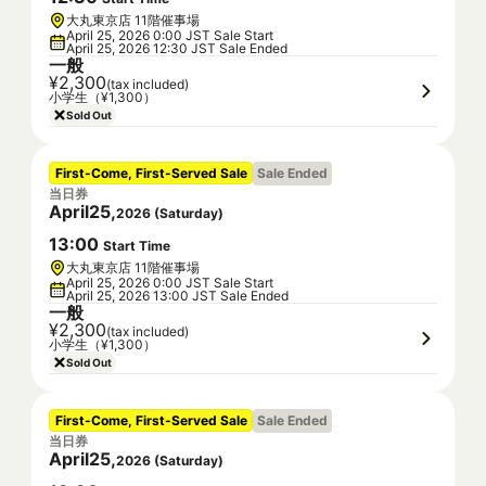
大丸東京店 11階催事場
April 25, 2026 0:00 JST Sale Start
April 25, 2026 12:30 JST Sale Ended
一般
¥2,300
(tax included)
小学生（¥1,300）
Sold Out
First-Come, First-Served Sale
Sale Ended
当日券
April
25
,
2026
(
Saturday
)
13
:
00
Start Time
大丸東京店 11階催事場
April 25, 2026 0:00 JST Sale Start
April 25, 2026 13:00 JST Sale Ended
一般
¥2,300
(tax included)
小学生（¥1,300）
Sold Out
First-Come, First-Served Sale
Sale Ended
当日券
April
25
,
2026
(
Saturday
)