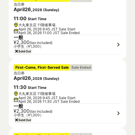
当日券
April
26
,
2026
(
Sunday
)
11
:
00
Start Time
大丸東京店 11階催事場
April 26, 2026 9:45 JST Sale Start
April 26, 2026 11:00 JST Sale Ended
一般
¥2,300
(tax included)
小学生（¥1,300）
Sold Out
First-Come, First-Served Sale
Sale Ended
当日券
April
26
,
2026
(
Sunday
)
11
:
30
Start Time
大丸東京店 11階催事場
April 26, 2026 9:45 JST Sale Start
April 26, 2026 11:30 JST Sale Ended
一般
¥2,300
(tax included)
小学生（¥1,300）
Sold Out