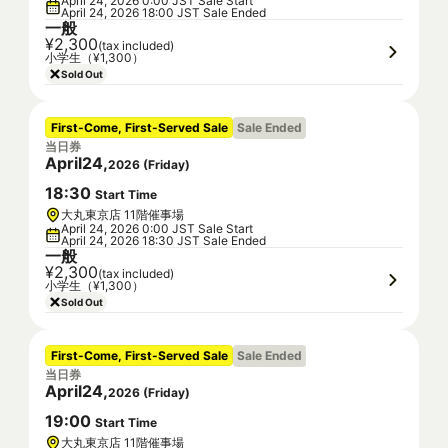
April 24, 2026 0:00 JST Sale Start
April 24, 2026 18:00 JST Sale Ended
一般
¥2,300
(tax included)
小学生（¥1,300）
Sold Out
First-Come, First-Served Sale
Sale Ended
当日券
April
24
,
2026
(
Friday
)
18
:
30
Start Time
大丸東京店 11階催事場
April 24, 2026 0:00 JST Sale Start
April 24, 2026 18:30 JST Sale Ended
一般
¥2,300
(tax included)
小学生（¥1,300）
Sold Out
First-Come, First-Served Sale
Sale Ended
当日券
April
24
,
2026
(
Friday
)
19
:
00
Start Time
大丸東京店 11階催事場