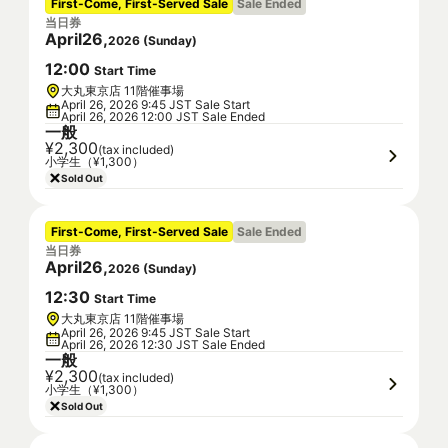
First-Come, First-Served Sale
Sale Ended
当日券
April
26
,
2026
(
Sunday
)
12
:
00
Start Time
大丸東京店 11階催事場
April 26, 2026 9:45 JST Sale Start
April 26, 2026 12:00 JST Sale Ended
一般
¥2,300
(tax included)
小学生（¥1,300）
Sold Out
First-Come, First-Served Sale
Sale Ended
当日券
April
26
,
2026
(
Sunday
)
12
:
30
Start Time
大丸東京店 11階催事場
April 26, 2026 9:45 JST Sale Start
April 26, 2026 12:30 JST Sale Ended
一般
¥2,300
(tax included)
小学生（¥1,300）
Sold Out