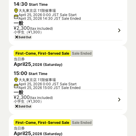
14
:
30
Start Time
大丸東京店 11階催事場
April 25, 2026 0:00 JST Sale Start
April 25, 2026 14:30 JST Sale Ended
一般
¥2,300
(tax included)
小学生（¥1,300）
Sold Out
First-Come, First-Served Sale
Sale Ended
当日券
April
25
,
2026
(
Saturday
)
15
:
00
Start Time
大丸東京店 11階催事場
April 25, 2026 0:00 JST Sale Start
April 25, 2026 15:00 JST Sale Ended
一般
¥2,300
(tax included)
小学生（¥1,300）
Sold Out
First-Come, First-Served Sale
Sale Ended
当日券
April
25
,
2026
(
Saturday
)