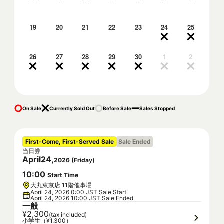
19
20
21
22
23
24
25
26
27
28
29
30
1
2
On Sale
Currently Sold Out
Before Sale
Sales Stopped
First-Come, First-Served Sale
Sale Ended
当日券
April
24
,
2026
(
Friday
)
10
:
00
Start Time
大丸東京店 11階催事場
April 24, 2026 0:00 JST Sale Start
April 24, 2026 10:00 JST Sale Ended
一般
¥2,300
(tax included)
小学生（¥1,300）