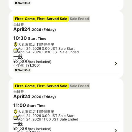
Sold Out
First-Come, First-Served Sale
Sale Ended
当日券
April
24
,
2026
(
Friday
)
10
:
30
Start Time
大丸東京店 11階催事場
April 24, 2026 0:00 JST Sale Start
April 24, 2026 10:30 JST Sale Ended
一般
¥2,300
(tax included)
小学生（¥1,300）
Sold Out
First-Come, First-Served Sale
Sale Ended
当日券
April
24
,
2026
(
Friday
)
11
:
00
Start Time
大丸東京店 11階催事場
April 24, 2026 0:00 JST Sale Start
April 24, 2026 11:00 JST Sale Ended
一般
¥2,300
(tax included)