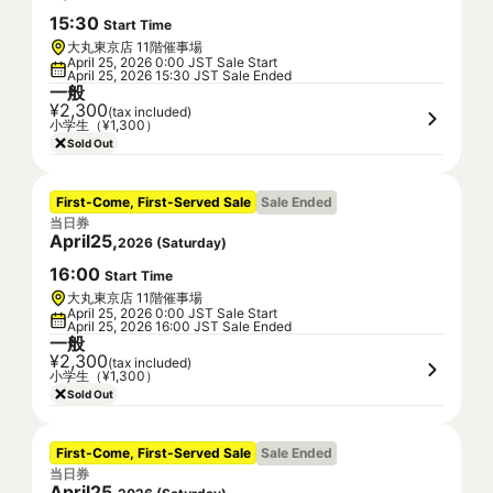
15
:
30
Start Time
大丸東京店 11階催事場
April 25, 2026 0:00 JST Sale Start
April 25, 2026 15:30 JST Sale Ended
一般
¥2,300
(tax included)
小学生（¥1,300）
Sold Out
First-Come, First-Served Sale
Sale Ended
当日券
April
25
,
2026
(
Saturday
)
16
:
00
Start Time
大丸東京店 11階催事場
April 25, 2026 0:00 JST Sale Start
April 25, 2026 16:00 JST Sale Ended
一般
¥2,300
(tax included)
小学生（¥1,300）
Sold Out
First-Come, First-Served Sale
Sale Ended
当日券
April
25
,