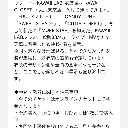
ップ、『～KAWAII LAB. 衣装展～ KAWAII 
CLOSET in 大丸東京店』として帰ってきます。
「FRUITS ZIPPER」、「CANDY TUNE」、
「SWEET STEADY」、「CUTIE STREET」、そ
して新たに「MORE STAR」を加えた、KAWAII 
LAB.メンバー総勢38名が、ライブ・MVなどで
実際に着⽤した衣装154着を展示。
全国を巡らなければ見ることができなかった衣
装が集結し、新⾐装の追加も予定しています。
衣装のデザイン画や全員の直筆メッセージな
ど、ここでしか楽しめない展示も盛り沢山で
す。
◆申込・発券に関する注意事項
・全てのチケットはオンラインチケットにて発
券となります
・予約購入１回につき、おひとり様2枚まで購入
可
・各回で上限数を設けている為、早期完売とな