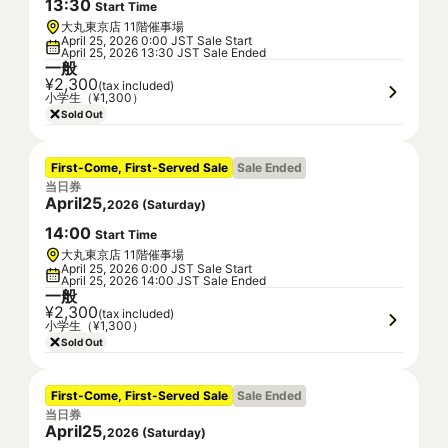
13
:
30
Start Time
大丸東京店 11階催事場
April 25, 2026 0:00 JST Sale Start
April 25, 2026 13:30 JST Sale Ended
一般
¥2,300
(tax included)
小学生（¥1,300）
Sold Out
First-Come, First-Served Sale
Sale Ended
当日券
April
25
,
2026
(
Saturday
)
14
:
00
Start Time
大丸東京店 11階催事場
April 25, 2026 0:00 JST Sale Start
April 25, 2026 14:00 JST Sale Ended
一般
¥2,300
(tax included)
小学生（¥1,300）
Sold Out
First-Come, First-Served Sale
Sale Ended
当日券
April
25
,
2026
(
Saturday
)