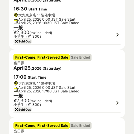
2026
(
Saturday
)
16
:
30
Start Time
大丸東京店 11階催事場
April 25, 2026 0:00 JST Sale Start
April 25, 2026 16:30 JST Sale Ended
一般
¥2,300
(tax included)
小学生（¥1,300）
Sold Out
First-Come, First-Served Sale
Sale Ended
当日券
April
25
,
2026
(
Saturday
)
17
:
00
Start Time
大丸東京店 11階催事場
April 25, 2026 0:00 JST Sale Start
April 25, 2026 17:00 JST Sale Ended
一般
¥2,300
(tax included)
小学生（¥1,300）
Sold Out
First-Come, First-Served Sale
Sale Ended
当日券