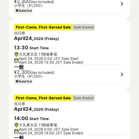
¥2,300
(tax included)
小学生（¥1,300）
Sold Out
First-Come, First-Served Sale
Sale Ended
当日券
April
24
,
2026
(
Friday
)
13
:
30
Start Time
大丸東京店 11階催事場
April 24, 2026 0:00 JST Sale Start
April 24, 2026 13:30 JST Sale Ended
一般
¥2,300
(tax included)
小学生（¥1,300）
Sold Out
First-Come, First-Served Sale
Sale Ended
当日券
April
24
,
2026
(
Friday
)
14
:
00
Start Time
大丸東京店 11階催事場
April 24, 2026 0:00 JST Sale Start
April 24, 2026 14:00 JST Sale Ended
一般