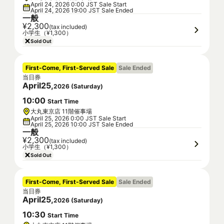
April 24, 2026 0:00 JST Sale Start
April 24, 2026 19:00 JST Sale Ended
一般
¥2,300
(tax included)
小学生（¥1,300）
Sold Out
First-Come, First-Served Sale
Sale Ended
当日券
April
25
,
2026
(
Saturday
)
10
:
00
Start Time
大丸東京店 11階催事場
April 25, 2026 0:00 JST Sale Start
April 25, 2026 10:00 JST Sale Ended
一般
¥2,300
(tax included)
小学生（¥1,300）
Sold Out
First-Come, First-Served Sale
Sale Ended
当日券
April
25
,
2026
(
Saturday
)
10
:
30
Start Time