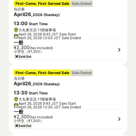
First-Come, First-Served Sale
Sale Ended
当日券
April
26
,
2026
(
Sunday
)
13
:
00
Start Time
大丸東京店 11階催事場
April 26, 2026 9:45 JST Sale Start
April 26, 2026 13:00 JST Sale Ended
一般
¥2,300
(tax included)
小学生（¥1,300）
Sold Out
First-Come, First-Served Sale
Sale Ended
当日券
April
26
,
2026
(
Sunday
)
13
:
30
Start Time
大丸東京店 11階催事場
April 26, 2026 9:45 JST Sale Start
April 26, 2026 13:30 JST Sale Ended
一般
¥2,300
(tax included)
小学生（¥1,300）
Sold Out