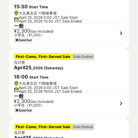
15
:
30
Start Time
大丸東京店 11階催事場
April 25, 2026 0:00 JST Sale Start
April 25, 2026 15:30 JST Sale Ended
一般
¥2,300
(tax included)
小学生（¥1,300）
Sold Out
First-Come, First-Served Sale
Sale Ended
当日券
April
25
,
2026
(
Saturday
)
16
:
00
Start Time
大丸東京店 11階催事場
April 25, 2026 0:00 JST Sale Start
April 25, 2026 16:00 JST Sale Ended
一般
¥2,300
(tax included)
小学生（¥1,300）
Sold Out
First-Come, First-Served Sale
Sale Ended
当日券
April
25
,