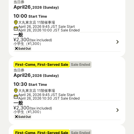
当日券
April
26
,
2026
(
Sunday
)
10
:
00
Start Time
大丸東京店 11階催事場
April 26, 2026 9:45 JST Sale Start
April 26, 2026 10:00 JST Sale Ended
一般
¥2,300
(tax included)
小学生（¥1,300）
Sold Out
First-Come, First-Served Sale
Sale Ended
当日券
April
26
,
2026
(
Sunday
)
10
:
30
Start Time
大丸東京店 11階催事場
April 26, 2026 9:45 JST Sale Start
April 26, 2026 10:30 JST Sale Ended
一般
¥2,300
(tax included)
小学生（¥1,300）
Sold Out
First-Come, First-Served Sale
Sale Ended