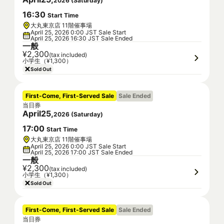
2026
(
Saturday
)
16
:
30
Start Time
大丸東京店 11階催事場
April 25, 2026 0:00 JST Sale Start
April 25, 2026 16:30 JST Sale Ended
一般
¥2,300
(tax included)
小学生（¥1,300）
Sold Out
First-Come, First-Served Sale
Sale Ended
当日券
April
25
,
2026
(
Saturday
)
17
:
00
Start Time
大丸東京店 11階催事場
April 25, 2026 0:00 JST Sale Start
April 25, 2026 17:00 JST Sale Ended
一般
¥2,300
(tax included)
小学生（¥1,300）
Sold Out
First-Come, First-Served Sale
Sale Ended
当日券