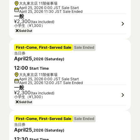
大丸東京店 11階催事場
April 25, 2026 0:00 JST Sale Start
April 25, 2026 11:30 JST Sale Ended
一般
¥2,300
(tax included)
小学生（¥1,300）
Sold Out
First-Come, First-Served Sale
Sale Ended
当日券
April
25
,
2026
(
Saturday
)
12
:
00
Start Time
大丸東京店 11階催事場
April 25, 2026 0:00 JST Sale Start
April 25, 2026 12:00 JST Sale Ended
一般
¥2,300
(tax included)
小学生（¥1,300）
Sold Out
First-Come, First-Served Sale
Sale Ended
当日券
April
25
,
2026
(
Saturday
)
12
:
30
Start Time