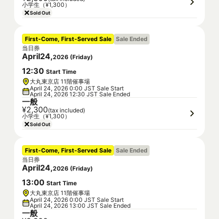
小学生（¥1,300）
Sold Out
First-Come, First-Served Sale
Sale Ended
当日券
April
24
,
2026
(
Friday
)
12
:
30
Start Time
大丸東京店 11階催事場
April 24, 2026 0:00 JST Sale Start
April 24, 2026 12:30 JST Sale Ended
一般
¥2,300
(tax included)
小学生（¥1,300）
Sold Out
First-Come, First-Served Sale
Sale Ended
当日券
April
24
,
2026
(
Friday
)
13
:
00
Start Time
大丸東京店 11階催事場
April 24, 2026 0:00 JST Sale Start
April 24, 2026 13:00 JST Sale Ended
一般