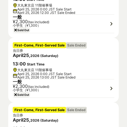
大丸東京店 11階催事場
April 25, 2026 0:00 JST Sale Start
April 25, 2026 12:30 JST Sale Ended
一般
¥2,300
(tax included)
小学生（¥1,300）
Sold Out
First-Come, First-Served Sale
Sale Ended
当日券
April
25
,
2026
(
Saturday
)
13
:
00
Start Time
大丸東京店 11階催事場
April 25, 2026 0:00 JST Sale Start
April 25, 2026 13:00 JST Sale Ended
一般
¥2,300
(tax included)
小学生（¥1,300）
Sold Out
First-Come, First-Served Sale
Sale Ended
当日券
April
25
,
2026
(
Saturday
)