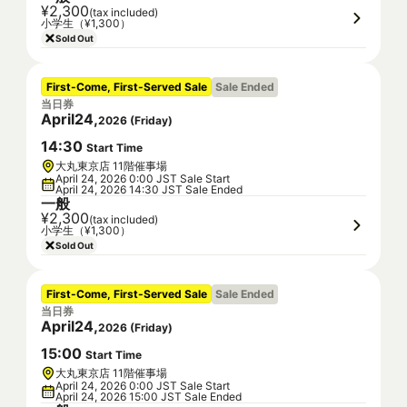
¥2,300
(tax included)
小学生（¥1,300）
Sold Out
First-Come, First-Served Sale
Sale Ended
当日券
April
24
,
2026
(
Friday
)
14
:
30
Start Time
大丸東京店 11階催事場
April 24, 2026 0:00 JST Sale Start
April 24, 2026 14:30 JST Sale Ended
一般
¥2,300
(tax included)
小学生（¥1,300）
Sold Out
First-Come, First-Served Sale
Sale Ended
当日券
April
24
,
2026
(
Friday
)
15
:
00
Start Time
大丸東京店 11階催事場
April 24, 2026 0:00 JST Sale Start
April 24, 2026 15:00 JST Sale Ended