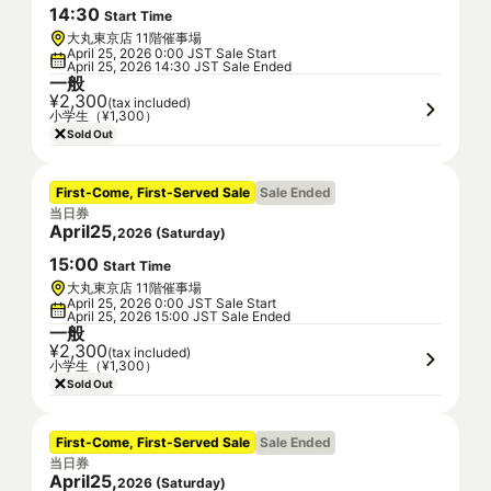
14
:
30
Start Time
大丸東京店 11階催事場
April 25, 2026 0:00 JST Sale Start
April 25, 2026 14:30 JST Sale Ended
一般
¥2,300
(tax included)
小学生（¥1,300）
Sold Out
First-Come, First-Served Sale
Sale Ended
当日券
April
25
,
2026
(
Saturday
)
15
:
00
Start Time
大丸東京店 11階催事場
April 25, 2026 0:00 JST Sale Start
April 25, 2026 15:00 JST Sale Ended
一般
¥2,300
(tax included)
小学生（¥1,300）
Sold Out
First-Come, First-Served Sale
Sale Ended
当日券
April
25
,
2026
(
Saturday
)