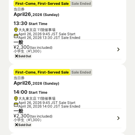
First-Come, First-Served Sale
Sale Ended
当日券
April
26
,
2026
(
Sunday
)
13
:
30
Start Time
大丸東京店 11階催事場
April 26, 2026 9:45 JST Sale Start
April 26, 2026 13:30 JST Sale Ended
一般
¥2,300
(tax included)
小学生（¥1,300）
Sold Out
First-Come, First-Served Sale
Sale Ended
当日券
April
26
,
2026
(
Sunday
)
14
:
00
Start Time
大丸東京店 11階催事場
April 26, 2026 9:45 JST Sale Start
April 26, 2026 14:00 JST Sale Ended
一般
¥2,300
(tax included)
小学生（¥1,300）
Sold Out