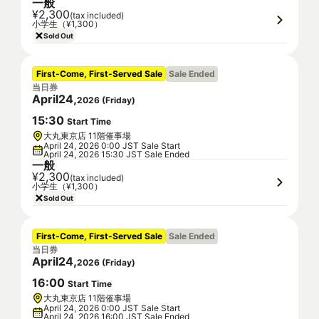
一般
¥2,300
(tax included)
小学生（¥1,300）
Sold Out
First-Come, First-Served Sale
Sale Ended
当日券
April
24
,
2026
(
Friday
)
15
:
30
Start Time
大丸東京店 11階催事場
April 24, 2026 0:00 JST Sale Start
April 24, 2026 15:30 JST Sale Ended
一般
¥2,300
(tax included)
小学生（¥1,300）
Sold Out
First-Come, First-Served Sale
Sale Ended
当日券
April
24
,
2026
(
Friday
)
16
:
00
Start Time
大丸東京店 11階催事場
April 24, 2026 0:00 JST Sale Start
April 24, 2026 16:00 JST Sale Ended