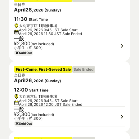
当日券
April
26
,
2026
(
Sunday
)
11
:
30
Start Time
大丸東京店 11階催事場
April 26, 2026 9:45 JST Sale Start
April 26, 2026 11:30 JST Sale Ended
一般
¥2,300
(tax included)
小学生（¥1,300）
Sold Out
First-Come, First-Served Sale
Sale Ended
当日券
April
26
,
2026
(
Sunday
)
12
:
00
Start Time
大丸東京店 11階催事場
April 26, 2026 9:45 JST Sale Start
April 26, 2026 12:00 JST Sale Ended
一般
¥2,300
(tax included)
小学生（¥1,300）
Sold Out