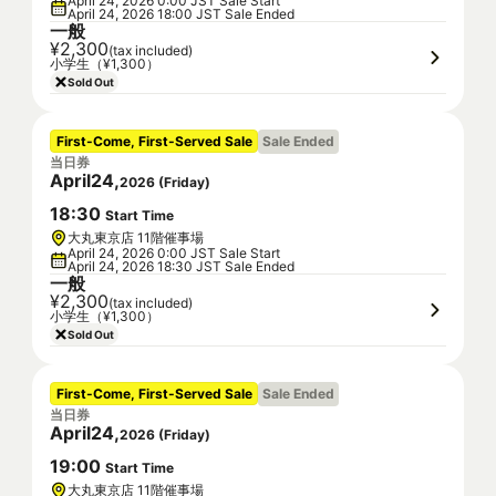
April 24, 2026 0:00 JST Sale Start
April 24, 2026 18:00 JST Sale Ended
一般
¥2,300
(tax included)
小学生（¥1,300）
Sold Out
First-Come, First-Served Sale
Sale Ended
当日券
April
24
,
2026
(
Friday
)
18
:
30
Start Time
大丸東京店 11階催事場
April 24, 2026 0:00 JST Sale Start
April 24, 2026 18:30 JST Sale Ended
一般
¥2,300
(tax included)
小学生（¥1,300）
Sold Out
First-Come, First-Served Sale
Sale Ended
当日券
April
24
,
2026
(
Friday
)
19
:
00
Start Time
大丸東京店 11階催事場