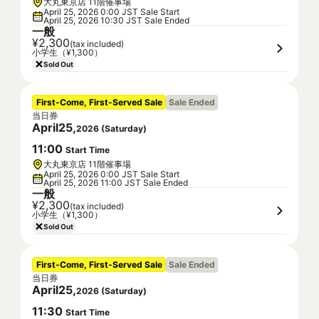
大丸東京店 11階催事場
April 25, 2026 0:00 JST Sale Start
April 25, 2026 10:30 JST Sale Ended
一般
¥2,300
(tax included)
小学生（¥1,300）
Sold Out
First-Come, First-Served Sale
Sale Ended
当日券
April
25
,
2026
(
Saturday
)
11
:
00
Start Time
大丸東京店 11階催事場
April 25, 2026 0:00 JST Sale Start
April 25, 2026 11:00 JST Sale Ended
一般
¥2,300
(tax included)
小学生（¥1,300）
Sold Out
First-Come, First-Served Sale
Sale Ended
当日券
April
25
,
2026
(
Saturday
)
11
:
30
Start Time