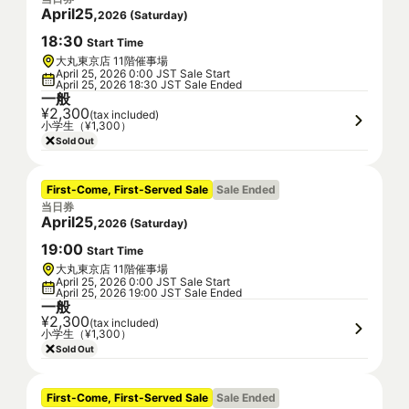
April
25
,
2026
(
Saturday
)
18
:
30
Start Time
大丸東京店 11階催事場
April 25, 2026 0:00 JST Sale Start
April 25, 2026 18:30 JST Sale Ended
一般
¥2,300
(tax included)
小学生（¥1,300）
Sold Out
First-Come, First-Served Sale
Sale Ended
当日券
April
25
,
2026
(
Saturday
)
19
:
00
Start Time
大丸東京店 11階催事場
April 25, 2026 0:00 JST Sale Start
April 25, 2026 19:00 JST Sale Ended
一般
¥2,300
(tax included)
小学生（¥1,300）
Sold Out
First-Come, First-Served Sale
Sale Ended