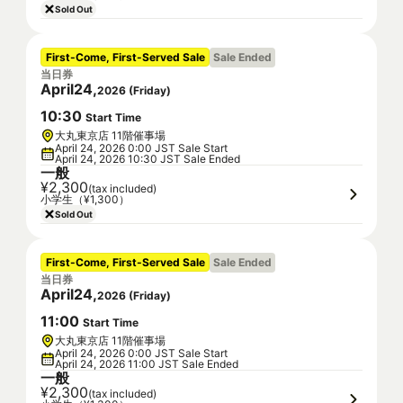
Sold Out
First-Come, First-Served Sale
Sale Ended
当日券
April
24
,
2026
(
Friday
)
10
:
30
Start Time
大丸東京店 11階催事場
April 24, 2026 0:00 JST Sale Start
April 24, 2026 10:30 JST Sale Ended
一般
¥2,300
(tax included)
小学生（¥1,300）
Sold Out
First-Come, First-Served Sale
Sale Ended
当日券
April
24
,
2026
(
Friday
)
11
:
00
Start Time
大丸東京店 11階催事場
April 24, 2026 0:00 JST Sale Start
April 24, 2026 11:00 JST Sale Ended
一般
¥2,300
(tax included)