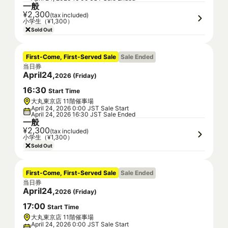
一般
¥2,300
(tax included)
小学生（¥1,300）
Sold Out
First-Come, First-Served Sale
Sale Ended
当日券
April
24
,
2026
(
Friday
)
16
:
30
Start Time
大丸東京店 11階催事場
April 24, 2026 0:00 JST Sale Start
April 24, 2026 16:30 JST Sale Ended
一般
¥2,300
(tax included)
小学生（¥1,300）
Sold Out
First-Come, First-Served Sale
Sale Ended
当日券
April
24
,
2026
(
Friday
)
17
:
00
Start Time
大丸東京店 11階催事場
April 24, 2026 0:00 JST Sale Start