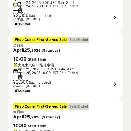
April 24, 2026 0:00 JST Sale Start
April 24, 2026 19:00 JST Sale Ended
一般
¥2,300
(tax included)
小学生（¥1,300）
Sold Out
First-Come, First-Served Sale
Sale Ended
当日券
April
25
,
2026
(
Saturday
)
10
:
00
Start Time
大丸東京店 11階催事場
April 25, 2026 0:00 JST Sale Start
April 25, 2026 10:00 JST Sale Ended
一般
¥2,300
(tax included)
小学生（¥1,300）
Sold Out
First-Come, First-Served Sale
Sale Ended
当日券
April
25
,
2026
(
Saturday
)
10
:
30
Start Time