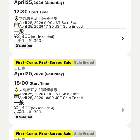
April
25
,
2026
(
Saturday
)
17
:
30
Start Time
大丸東京店 11階催事場
April 25, 2026 0:00 JST Sale Start
April 25, 2026 17:30 JST Sale Ended
一般
¥2,300
(tax included)
小学生（¥1,300）
Sold Out
First-Come, First-Served Sale
Sale Ended
当日券
April
25
,
2026
(
Saturday
)
18
:
00
Start Time
大丸東京店 11階催事場
April 25, 2026 0:00 JST Sale Start
April 25, 2026 18:00 JST Sale Ended
一般
¥2,300
(tax included)
小学生（¥1,300）
Sold Out
First-Come, First-Served Sale
Sale Ended
当日券