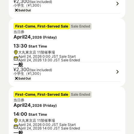
¥2,300
(tax included)
小学生（¥1,300）
Sold Out
First-Come, First-Served Sale
Sale Ended
当日券
April
24
,
2026
(
Friday
)
13
:
30
Start Time
大丸東京店 11階催事場
April 24, 2026 0:00 JST Sale Start
April 24, 2026 13:30 JST Sale Ended
一般
¥2,300
(tax included)
小学生（¥1,300）
Sold Out
First-Come, First-Served Sale
Sale Ended
当日券
April
24
,
2026
(
Friday
)
14
:
00
Start Time
大丸東京店 11階催事場
April 24, 2026 0:00 JST Sale Start
April 24, 2026 14:00 JST Sale Ended
一般