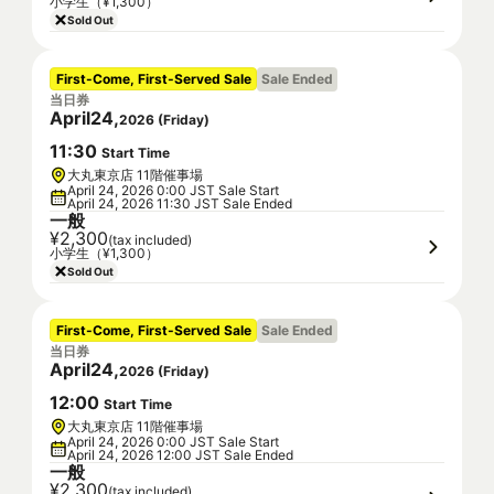
小学生（¥1,300）
Sold Out
First-Come, First-Served Sale
Sale Ended
当日券
April
24
,
2026
(
Friday
)
11
:
30
Start Time
大丸東京店 11階催事場
April 24, 2026 0:00 JST Sale Start
April 24, 2026 11:30 JST Sale Ended
一般
¥2,300
(tax included)
小学生（¥1,300）
Sold Out
First-Come, First-Served Sale
Sale Ended
当日券
April
24
,
2026
(
Friday
)
12
:
00
Start Time
大丸東京店 11階催事場
April 24, 2026 0:00 JST Sale Start
April 24, 2026 12:00 JST Sale Ended
一般
¥2,300
(tax included)