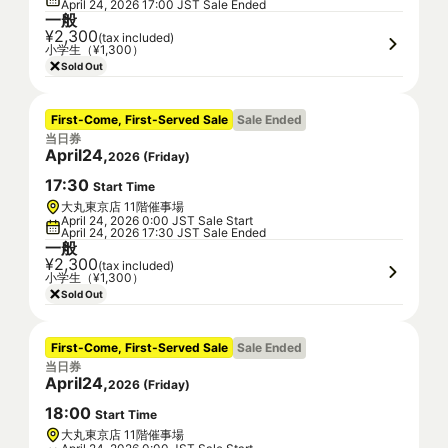
April 24, 2026 17:00 JST Sale Ended
一般
¥2,300
(tax included)
小学生（¥1,300）
Sold Out
First-Come, First-Served Sale
Sale Ended
当日券
April
24
,
2026
(
Friday
)
17
:
30
Start Time
大丸東京店 11階催事場
April 24, 2026 0:00 JST Sale Start
April 24, 2026 17:30 JST Sale Ended
一般
¥2,300
(tax included)
小学生（¥1,300）
Sold Out
First-Come, First-Served Sale
Sale Ended
当日券
April
24
,
2026
(
Friday
)
18
:
00
Start Time
大丸東京店 11階催事場