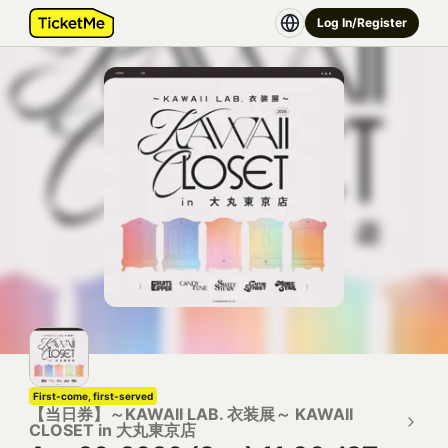
Log In/Register
First-come, first-served
【当日券】～KAWAII LAB. 衣装展～ KAWAII
CLOSET in 大丸東京店