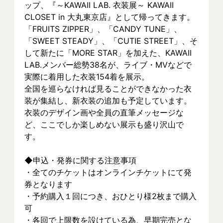
ップ、『～KAWAII LAB. 衣装展～ KAWAII 
CLOSET in 大丸東京店』として帰ってきます。
「FRUITS ZIPPER」、「CANDY TUNE」、
「SWEET STEADY」、「CUTIE STREET」、そ
して新たに「MORE STAR」を加えた、KAWAII 
LAB.メンバー総勢38名が、ライブ・MVなどで
実際に着⽤した衣装154着を展示。
全国を巡らなければ見ることができなかった衣
装が集結し、新⾐装の追加も予定しています。
衣装のデザイン画や全員の直筆メッセージな
ど、ここでしか楽しめない展示も盛り沢山で
す。
◆申込・発券に関する注意事項
・全てのチケットはオンラインチケットにて発
券となります
・予約購入１回につき、おひとり様2枚まで購入
可
・各回で上限数を設けている為、早期完売とな