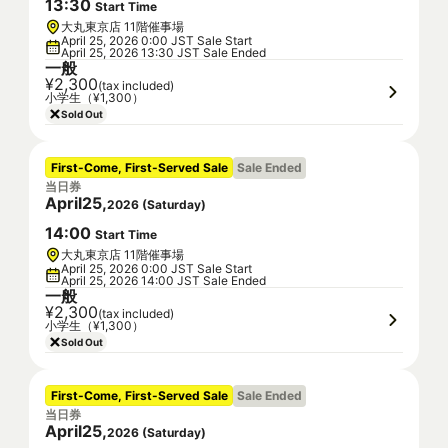
13
:
30
Start Time
大丸東京店 11階催事場
April 25, 2026 0:00 JST Sale Start
April 25, 2026 13:30 JST Sale Ended
一般
¥2,300
(tax included)
小学生（¥1,300）
Sold Out
First-Come, First-Served Sale
Sale Ended
当日券
April
25
,
2026
(
Saturday
)
14
:
00
Start Time
大丸東京店 11階催事場
April 25, 2026 0:00 JST Sale Start
April 25, 2026 14:00 JST Sale Ended
一般
¥2,300
(tax included)
小学生（¥1,300）
Sold Out
First-Come, First-Served Sale
Sale Ended
当日券
April
25
,
2026
(
Saturday
)