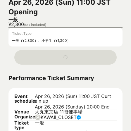
Apr 26, 2026 (Sun) 11:00 JST
Opening
一般
¥2,300
(tax included)
Ticket Type
一般（¥2,300）、小学生（¥1,300）
Performance Ticket Summary
Event
Apr 26, 2026 (Sun) 11:00 JST
Curt
schedule
ain up
Apr 26, 2026 (Sunday) 20:00 End
Venue
大丸東京店 11階催事場
Organizer
KAWAII_CLOSET
Ticket
一般
type