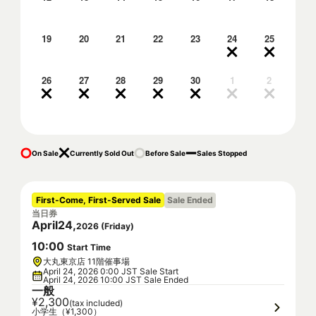
19
20
21
22
23
24
25
26
27
28
29
30
1
2
On Sale
Currently Sold Out
Before Sale
Sales Stopped
First-Come, First-Served Sale
Sale Ended
当日券
April
24
,
2026
(
Friday
)
10
:
00
Start Time
大丸東京店 11階催事場
April 24, 2026 0:00 JST Sale Start
April 24, 2026 10:00 JST Sale Ended
一般
¥2,300
(tax included)
小学生（¥1,300）