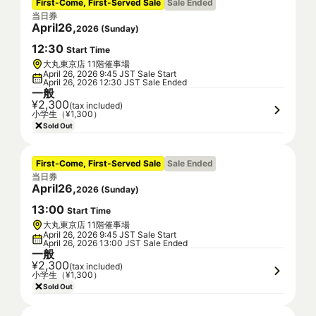
First-Come, First-Served Sale
Sale Ended
当日券
April
26
,
2026
(
Sunday
)
12
:
30
Start Time
大丸東京店 11階催事場
April 26, 2026 9:45 JST Sale Start
April 26, 2026 12:30 JST Sale Ended
一般
¥2,300
(tax included)
小学生（¥1,300）
Sold Out
First-Come, First-Served Sale
Sale Ended
当日券
April
26
,
2026
(
Sunday
)
13
:
00
Start Time
大丸東京店 11階催事場
April 26, 2026 9:45 JST Sale Start
April 26, 2026 13:00 JST Sale Ended
一般
¥2,300
(tax included)
小学生（¥1,300）
Sold Out