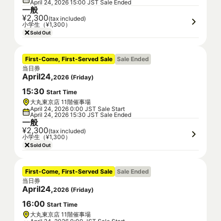
April 24, 2026 15:00 JST Sale Ended
一般
¥2,300
(tax included)
小学生（¥1,300）
Sold Out
First-Come, First-Served Sale
Sale Ended
当日券
April
24
,
2026
(
Friday
)
15
:
30
Start Time
大丸東京店 11階催事場
April 24, 2026 0:00 JST Sale Start
April 24, 2026 15:30 JST Sale Ended
一般
¥2,300
(tax included)
小学生（¥1,300）
Sold Out
First-Come, First-Served Sale
Sale Ended
当日券
April
24
,
2026
(
Friday
)
16
:
00
Start Time
大丸東京店 11階催事場