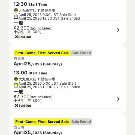
12
:
30
Start Time
大丸東京店 11階催事場
April 25, 2026 0:00 JST Sale Start
April 25, 2026 12:30 JST Sale Ended
一般
¥2,300
(tax included)
小学生（¥1,300）
Sold Out
First-Come, First-Served Sale
Sale Ended
当日券
April
25
,
2026
(
Saturday
)
13
:
00
Start Time
大丸東京店 11階催事場
April 25, 2026 0:00 JST Sale Start
April 25, 2026 13:00 JST Sale Ended
一般
¥2,300
(tax included)
小学生（¥1,300）
Sold Out
First-Come, First-Served Sale
Sale Ended
当日券
April
25
,
2026
(
Saturday
)