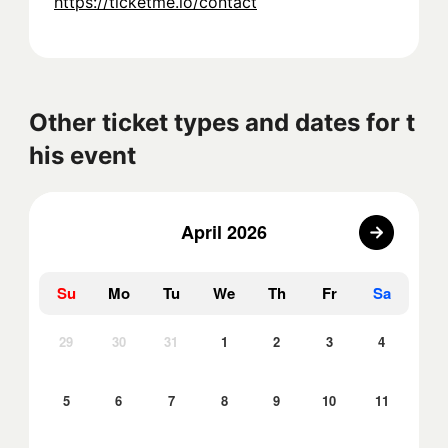
https://ticketme.io/contact
Other ticket types and dates for t
his event
April 2026
Su
Mo
Tu
We
Th
Fr
Sa
29
30
31
1
2
3
4
5
6
7
8
9
10
11