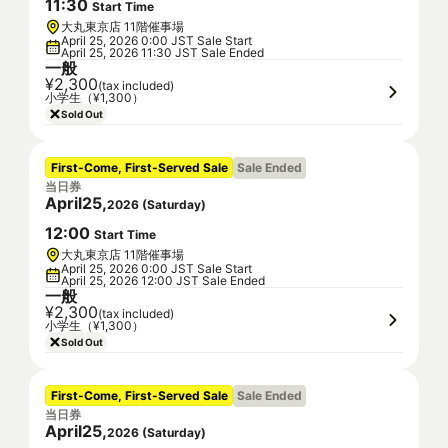
11
:
30
Start Time
大丸東京店 11階催事場
April 25, 2026 0:00 JST Sale Start
April 25, 2026 11:30 JST Sale Ended
一般
¥2,300
(tax included)
小学生（¥1,300）
Sold Out
First-Come, First-Served Sale
Sale Ended
当日券
April
25
,
2026
(
Saturday
)
12
:
00
Start Time
大丸東京店 11階催事場
April 25, 2026 0:00 JST Sale Start
April 25, 2026 12:00 JST Sale Ended
一般
¥2,300
(tax included)
小学生（¥1,300）
Sold Out
First-Come, First-Served Sale
Sale Ended
当日券
April
25
,
2026
(
Saturday
)