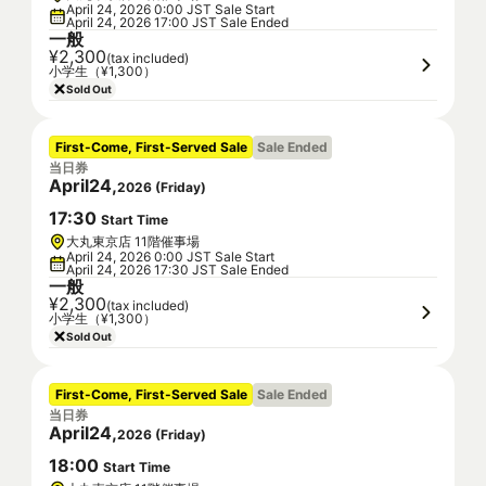
April 24, 2026 0:00 JST Sale Start
April 24, 2026 17:00 JST Sale Ended
一般
¥2,300
(tax included)
小学生（¥1,300）
Sold Out
First-Come, First-Served Sale
Sale Ended
当日券
April
24
,
2026
(
Friday
)
17
:
30
Start Time
大丸東京店 11階催事場
April 24, 2026 0:00 JST Sale Start
April 24, 2026 17:30 JST Sale Ended
一般
¥2,300
(tax included)
小学生（¥1,300）
Sold Out
First-Come, First-Served Sale
Sale Ended
当日券
April
24
,
2026
(
Friday
)
18
:
00
Start Time