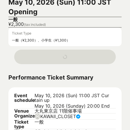
May 10, 2026 (Sun) 11:00 JST
Opening
一般
¥2,300
(tax included)
Ticket Type
一般（¥2,300）、小学生（¥1,300）
Performance Ticket Summary
Event
May 10, 2026 (Sun) 11:00 JST
Cur
schedule
tain up
May 10, 2026 (Sunday) 20:00 End
Venue
大丸東京店 11階催事場
Organizer
KAWAII_CLOSET
Ticket
一般
type