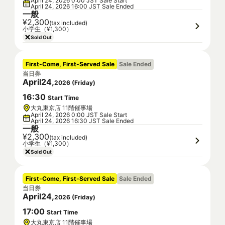
April 24, 2026 0:00 JST Sale Start
April 24, 2026 16:00 JST Sale Ended
一般
¥2,300
(tax included)
小学生（¥1,300）
Sold Out
First-Come, First-Served Sale
Sale Ended
当日券
April
24
,
2026
(
Friday
)
16
:
30
Start Time
大丸東京店 11階催事場
April 24, 2026 0:00 JST Sale Start
April 24, 2026 16:30 JST Sale Ended
一般
¥2,300
(tax included)
小学生（¥1,300）
Sold Out
First-Come, First-Served Sale
Sale Ended
当日券
April
24
,
2026
(
Friday
)
17
:
00
Start Time
大丸東京店 11階催事場