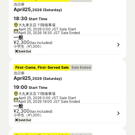
当日券
April
25
,
2026
(
Saturday
)
18
:
30
Start Time
大丸東京店 11階催事場
April 25, 2026 0:00 JST Sale Start
April 25, 2026 18:30 JST Sale Ended
一般
¥2,300
(tax included)
小学生（¥1,300）
Sold Out
First-Come, First-Served Sale
Sale Ended
当日券
April
25
,
2026
(
Saturday
)
19
:
00
Start Time
大丸東京店 11階催事場
April 25, 2026 0:00 JST Sale Start
April 25, 2026 19:00 JST Sale Ended
一般
¥2,300
(tax included)
小学生（¥1,300）
Sold Out