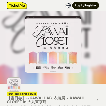
Log In/Register
First-come, first-served
【当日券】～KAWAII LAB. 衣装展～ KAWAII
CLOSET in 大丸東京店