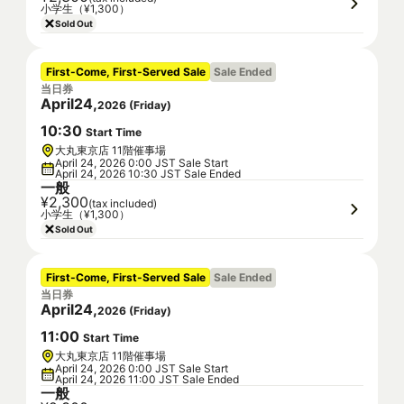
小学生（¥1,300）
Sold Out
First-Come, First-Served Sale
Sale Ended
当日券
April
24
,
2026
(
Friday
)
10
:
30
Start Time
大丸東京店 11階催事場
April 24, 2026 0:00 JST Sale Start
April 24, 2026 10:30 JST Sale Ended
一般
¥2,300
(tax included)
小学生（¥1,300）
Sold Out
First-Come, First-Served Sale
Sale Ended
当日券
April
24
,
2026
(
Friday
)
11
:
00
Start Time
大丸東京店 11階催事場
April 24, 2026 0:00 JST Sale Start
April 24, 2026 11:00 JST Sale Ended
一般