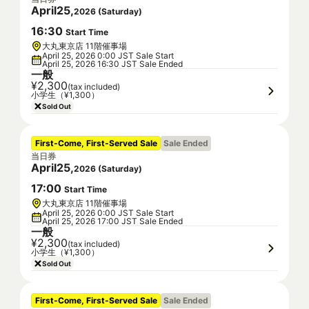
April
25
,
2026
(
Saturday
)
16
:
30
Start Time
大丸東京店 11階催事場
April 25, 2026 0:00 JST Sale Start
April 25, 2026 16:30 JST Sale Ended
一般
¥2,300
(tax included)
小学生（¥1,300）
Sold Out
First-Come, First-Served Sale
Sale Ended
当日券
April
25
,
2026
(
Saturday
)
17
:
00
Start Time
大丸東京店 11階催事場
April 25, 2026 0:00 JST Sale Start
April 25, 2026 17:00 JST Sale Ended
一般
¥2,300
(tax included)
小学生（¥1,300）
Sold Out
First-Come, First-Served Sale
Sale Ended