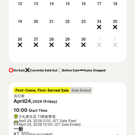
12
13
14
15
16
17
18
19
20
21
22
23
24
25
26
27
28
29
30
1
2
On Sale
Currently Sold Out
Before Sale
Sales Stopped
First-Come, First-Served Sale
Sale Ended
当日券
April
24
,
2026
(
Friday
)
10
:
00
Start Time
大丸東京店 11階催事場
April 24, 2026 0:00 JST Sale Start
April 24, 2026 10:00 JST Sale Ended
一般
¥2,300
(tax included)