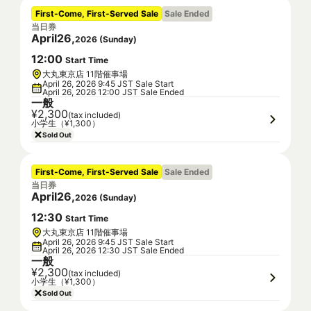
First-Come, First-Served Sale
Sale Ended
当日券
April
26
,
2026
(
Sunday
)
12
:
00
Start Time
大丸東京店 11階催事場
April 26, 2026 9:45 JST Sale Start
April 26, 2026 12:00 JST Sale Ended
一般
¥2,300
(tax included)
小学生（¥1,300）
Sold Out
First-Come, First-Served Sale
Sale Ended
当日券
April
26
,
2026
(
Sunday
)
12
:
30
Start Time
大丸東京店 11階催事場
April 26, 2026 9:45 JST Sale Start
April 26, 2026 12:30 JST Sale Ended
一般
¥2,300
(tax included)
小学生（¥1,300）
Sold Out