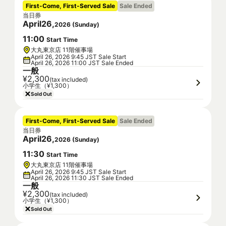
First-Come, First-Served Sale
Sale Ended
当日券
April
26
,
2026
(
Sunday
)
11
:
00
Start Time
大丸東京店 11階催事場
April 26, 2026 9:45 JST Sale Start
April 26, 2026 11:00 JST Sale Ended
一般
¥2,300
(tax included)
小学生（¥1,300）
Sold Out
First-Come, First-Served Sale
Sale Ended
当日券
April
26
,
2026
(
Sunday
)
11
:
30
Start Time
大丸東京店 11階催事場
April 26, 2026 9:45 JST Sale Start
April 26, 2026 11:30 JST Sale Ended
一般
¥2,300
(tax included)
小学生（¥1,300）
Sold Out