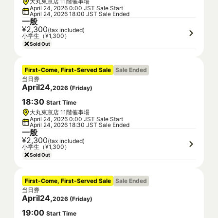
大丸東京店 11階催事場
April 24, 2026 0:00 JST Sale Start
April 24, 2026 18:00 JST Sale Ended
一般
¥2,300
(tax included)
小学生（¥1,300）
Sold Out
First-Come, First-Served Sale
Sale Ended
当日券
April
24
,
2026
(
Friday
)
18
:
30
Start Time
大丸東京店 11階催事場
April 24, 2026 0:00 JST Sale Start
April 24, 2026 18:30 JST Sale Ended
一般
¥2,300
(tax included)
小学生（¥1,300）
Sold Out
First-Come, First-Served Sale
Sale Ended
当日券
April
24
,
2026
(
Friday
)
19
:
00
Start Time