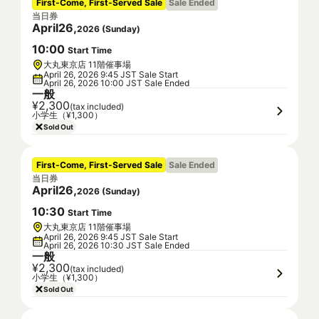
First-Come, First-Served Sale
Sale Ended
当日券
April
26
,
2026
(
Sunday
)
10
:
00
Start Time
大丸東京店 11階催事場
April 26, 2026 9:45 JST Sale Start
April 26, 2026 10:00 JST Sale Ended
一般
¥2,300
(tax included)
小学生（¥1,300）
Sold Out
First-Come, First-Served Sale
Sale Ended
当日券
April
26
,
2026
(
Sunday
)
10
:
30
Start Time
大丸東京店 11階催事場
April 26, 2026 9:45 JST Sale Start
April 26, 2026 10:30 JST Sale Ended
一般
¥2,300
(tax included)
小学生（¥1,300）
Sold Out