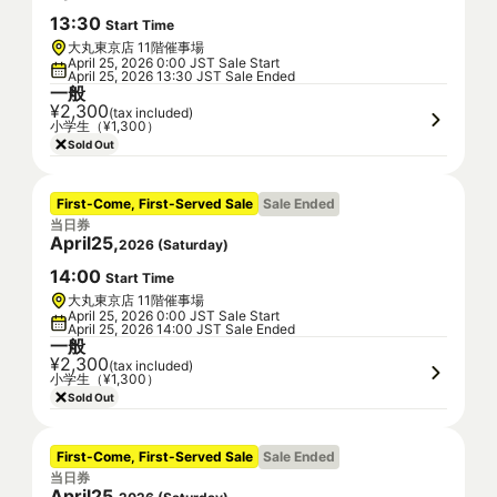
13
:
30
Start Time
大丸東京店 11階催事場
April 25, 2026 0:00 JST Sale Start
April 25, 2026 13:30 JST Sale Ended
一般
¥2,300
(tax included)
小学生（¥1,300）
Sold Out
First-Come, First-Served Sale
Sale Ended
当日券
April
25
,
2026
(
Saturday
)
14
:
00
Start Time
大丸東京店 11階催事場
April 25, 2026 0:00 JST Sale Start
April 25, 2026 14:00 JST Sale Ended
一般
¥2,300
(tax included)
小学生（¥1,300）
Sold Out
First-Come, First-Served Sale
Sale Ended
当日券
April
25
,