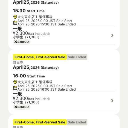
April
25
,
2026
(
Saturday
)
15
:
30
Start Time
大丸東京店 11階催事場
April 25, 2026 0:00 JST Sale Start
April 25, 2026 15:30 JST Sale Ended
一般
¥2,300
(tax included)
小学生（¥1,300）
Sold Out
First-Come, First-Served Sale
Sale Ended
当日券
April
25
,
2026
(
Saturday
)
16
:
00
Start Time
大丸東京店 11階催事場
April 25, 2026 0:00 JST Sale Start
April 25, 2026 16:00 JST Sale Ended
一般
¥2,300
(tax included)
小学生（¥1,300）
Sold Out
First-Come, First-Served Sale
Sale Ended
当日券