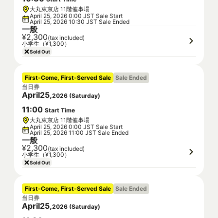
大丸東京店 11階催事場
April 25, 2026 0:00 JST Sale Start
April 25, 2026 10:30 JST Sale Ended
一般
¥2,300
(tax included)
小学生（¥1,300）
Sold Out
First-Come, First-Served Sale
Sale Ended
当日券
April
25
,
2026
(
Saturday
)
11
:
00
Start Time
大丸東京店 11階催事場
April 25, 2026 0:00 JST Sale Start
April 25, 2026 11:00 JST Sale Ended
一般
¥2,300
(tax included)
小学生（¥1,300）
Sold Out
First-Come, First-Served Sale
Sale Ended
当日券
April
25
,
2026
(
Saturday
)