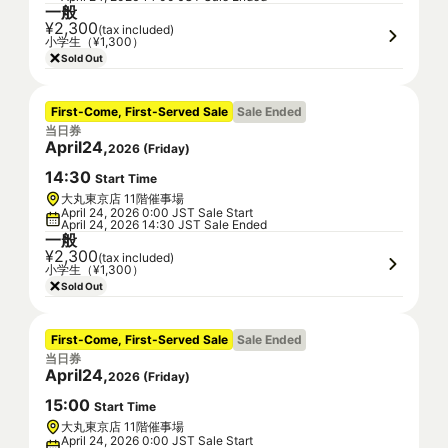
一般
¥2,300
(tax included)
小学生（¥1,300）
Sold Out
First-Come, First-Served Sale
Sale Ended
当日券
April
24
,
2026
(
Friday
)
14
:
30
Start Time
大丸東京店 11階催事場
April 24, 2026 0:00 JST Sale Start
April 24, 2026 14:30 JST Sale Ended
一般
¥2,300
(tax included)
小学生（¥1,300）
Sold Out
First-Come, First-Served Sale
Sale Ended
当日券
April
24
,
2026
(
Friday
)
15
:
00
Start Time
大丸東京店 11階催事場
April 24, 2026 0:00 JST Sale Start