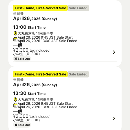
First-Come, First-Served Sale
Sale Ended
当日券
April
26
,
2026
(
Sunday
)
13
:
00
Start Time
大丸東京店 11階催事場
April 26, 2026 9:45 JST Sale Start
April 26, 2026 13:00 JST Sale Ended
一般
¥2,300
(tax included)
小学生（¥1,300）
Sold Out
First-Come, First-Served Sale
Sale Ended
当日券
April
26
,
2026
(
Sunday
)
13
:
30
Start Time
大丸東京店 11階催事場
April 26, 2026 9:45 JST Sale Start
April 26, 2026 13:30 JST Sale Ended
一般
¥2,300
(tax included)
小学生（¥1,300）
Sold Out