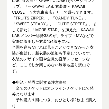
LAB. 衣装展～ KAWAII CLOSETがバージョンア
ップ、『～KAWAII LAB. 衣装展～ KAWAII 
CLOSET in 大丸東京店』として帰ってきます。
「FRUITS ZIPPER」、「CANDY TUNE」、
「SWEET STEADY」、「CUTIE STREET」、そ
して新たに「MORE STAR」を加えた、KAWAII 
LAB.メンバー総勢38名が、ライブ・MVなどで
実際に着⽤した衣装154着を展示。
全国を巡らなければ見ることができなかった衣
装が集結し、新⾐装の追加も予定しています。
衣装のデザイン画や全員の直筆メッセージな
ど、ここでしか楽しめない展示も盛り沢山で
す。
◆申込・発券に関する注意事項
・全てのチケットはオンラインチケットにて発
券となります
・予約購入１回につき、おひとり様2枚まで購入
可