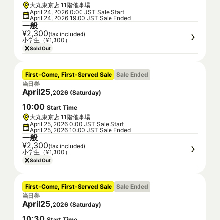
大丸東京店 11階催事場
April 24, 2026 0:00 JST Sale Start
April 24, 2026 19:00 JST Sale Ended
一般
¥2,300
(tax included)
小学生（¥1,300）
Sold Out
First-Come, First-Served Sale
Sale Ended
当日券
April
25
,
2026
(
Saturday
)
10
:
00
Start Time
大丸東京店 11階催事場
April 25, 2026 0:00 JST Sale Start
April 25, 2026 10:00 JST Sale Ended
一般
¥2,300
(tax included)
小学生（¥1,300）
Sold Out
First-Come, First-Served Sale
Sale Ended
当日券
April
25
,
2026
(
Saturday
)
10
:
30
Start Time