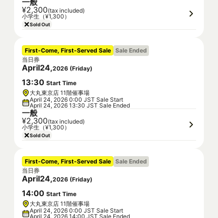
一般
¥2,300
(tax included)
小学生（¥1,300）
Sold Out
First-Come, First-Served Sale
Sale Ended
当日券
April
24
,
2026
(
Friday
)
13
:
30
Start Time
大丸東京店 11階催事場
April 24, 2026 0:00 JST Sale Start
April 24, 2026 13:30 JST Sale Ended
一般
¥2,300
(tax included)
小学生（¥1,300）
Sold Out
First-Come, First-Served Sale
Sale Ended
当日券
April
24
,
2026
(
Friday
)
14
:
00
Start Time
大丸東京店 11階催事場
April 24, 2026 0:00 JST Sale Start
April 24, 2026 14:00 JST Sale Ended