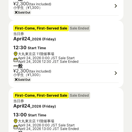
¥2,300
(tax included)
小学生（¥1,300）
Sold Out
First-Come, First-Served Sale
Sale Ended
当日券
April
24
,
2026
(
Friday
)
12
:
30
Start Time
大丸東京店 11階催事場
April 24, 2026 0:00 JST Sale Start
April 24, 2026 12:30 JST Sale Ended
一般
¥2,300
(tax included)
小学生（¥1,300）
Sold Out
First-Come, First-Served Sale
Sale Ended
当日券
April
24
,
2026
(
Friday
)
13
:
00
Start Time
大丸東京店 11階催事場
April 24, 2026 0:00 JST Sale Start
April 24, 2026 13:00 JST Sale Ended