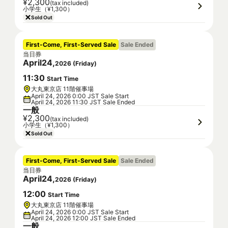
¥2,300
(tax included)
小学生（¥1,300）
Sold Out
First-Come, First-Served Sale
Sale Ended
当日券
April
24
,
2026
(
Friday
)
11
:
30
Start Time
大丸東京店 11階催事場
April 24, 2026 0:00 JST Sale Start
April 24, 2026 11:30 JST Sale Ended
一般
¥2,300
(tax included)
小学生（¥1,300）
Sold Out
First-Come, First-Served Sale
Sale Ended
当日券
April
24
,
2026
(
Friday
)
12
:
00
Start Time
大丸東京店 11階催事場
April 24, 2026 0:00 JST Sale Start
April 24, 2026 12:00 JST Sale Ended
一般