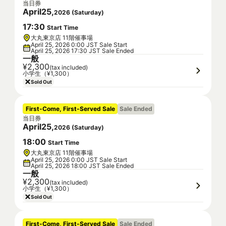
当日券
April
25
,
2026
(
Saturday
)
17
:
30
Start Time
大丸東京店 11階催事場
April 25, 2026 0:00 JST Sale Start
April 25, 2026 17:30 JST Sale Ended
一般
¥2,300
(tax included)
小学生（¥1,300）
Sold Out
First-Come, First-Served Sale
Sale Ended
当日券
April
25
,
2026
(
Saturday
)
18
:
00
Start Time
大丸東京店 11階催事場
April 25, 2026 0:00 JST Sale Start
April 25, 2026 18:00 JST Sale Ended
一般
¥2,300
(tax included)
小学生（¥1,300）
Sold Out
First-Come, First-Served Sale
Sale Ended