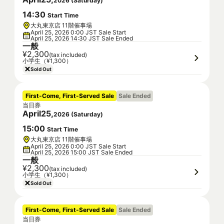
2026
(
Saturday
)
14
:
30
Start Time
大丸東京店 11階催事場
April 25, 2026 0:00 JST Sale Start
April 25, 2026 14:30 JST Sale Ended
一般
¥2,300
(tax included)
小学生（¥1,300）
Sold Out
First-Come, First-Served Sale
Sale Ended
当日券
April
25
,
2026
(
Saturday
)
15
:
00
Start Time
大丸東京店 11階催事場
April 25, 2026 0:00 JST Sale Start
April 25, 2026 15:00 JST Sale Ended
一般
¥2,300
(tax included)
小学生（¥1,300）
Sold Out
First-Come, First-Served Sale
Sale Ended
当日券