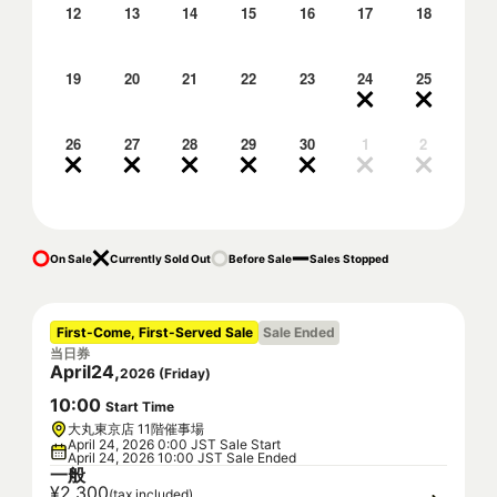
12
13
14
15
16
17
18
19
20
21
22
23
24
25
26
27
28
29
30
1
2
On Sale
Currently Sold Out
Before Sale
Sales Stopped
First-Come, First-Served Sale
Sale Ended
当日券
April
24
,
2026
(
Friday
)
10
:
00
Start Time
大丸東京店 11階催事場
April 24, 2026 0:00 JST Sale Start
April 24, 2026 10:00 JST Sale Ended
一般
¥2,300
(tax included)