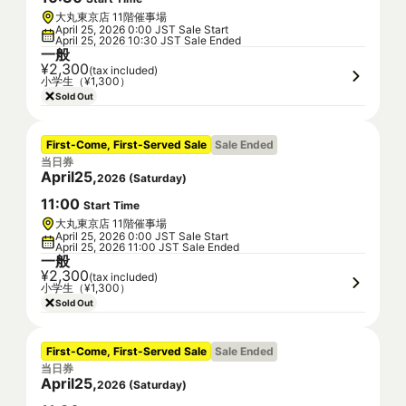
大丸東京店 11階催事場
April 25, 2026 0:00 JST Sale Start
April 25, 2026 10:30 JST Sale Ended
一般
¥2,300
(tax included)
小学生（¥1,300）
Sold Out
First-Come, First-Served Sale
Sale Ended
当日券
April
25
,
2026
(
Saturday
)
11
:
00
Start Time
大丸東京店 11階催事場
April 25, 2026 0:00 JST Sale Start
April 25, 2026 11:00 JST Sale Ended
一般
¥2,300
(tax included)
小学生（¥1,300）
Sold Out
First-Come, First-Served Sale
Sale Ended
当日券
April
25
,
2026
(
Saturday
)