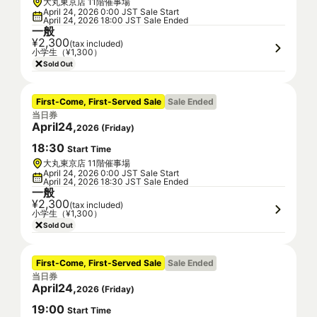
大丸東京店 11階催事場
April 24, 2026 0:00 JST Sale Start
April 24, 2026 18:00 JST Sale Ended
一般
¥2,300
(tax included)
小学生（¥1,300）
Sold Out
First-Come, First-Served Sale
Sale Ended
当日券
April
24
,
2026
(
Friday
)
18
:
30
Start Time
大丸東京店 11階催事場
April 24, 2026 0:00 JST Sale Start
April 24, 2026 18:30 JST Sale Ended
一般
¥2,300
(tax included)
小学生（¥1,300）
Sold Out
First-Come, First-Served Sale
Sale Ended
当日券
April
24
,
2026
(
Friday
)
19
:
00
Start Time