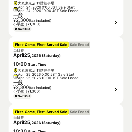
大丸東京店 11階催事場
April 24, 2026 0:00 JST Sale Start
April 24, 2026 19:00 JST Sale Ended
一般
¥2,300
(tax included)
小学生（¥1,300）
Sold Out
First-Come, First-Served Sale
Sale Ended
当日券
April
25
,
2026
(
Saturday
)
10
:
00
Start Time
大丸東京店 11階催事場
April 25, 2026 0:00 JST Sale Start
April 25, 2026 10:00 JST Sale Ended
一般
¥2,300
(tax included)
小学生（¥1,300）
Sold Out
First-Come, First-Served Sale
Sale Ended
当日券
April
25
,
2026
(
Saturday
)
10
:
30
Start Time