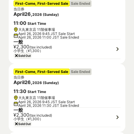
First-Come, First-Served Sale
Sale Ended
当日券
April
26
,
2026
(
Sunday
)
11
:
00
Start Time
大丸東京店 11階催事場
April 26, 2026 9:45 JST Sale Start
April 26, 2026 11:00 JST Sale Ended
一般
¥2,300
(tax included)
小学生（¥1,300）
Sold Out
First-Come, First-Served Sale
Sale Ended
当日券
April
26
,
2026
(
Sunday
)
11
:
30
Start Time
大丸東京店 11階催事場
April 26, 2026 9:45 JST Sale Start
April 26, 2026 11:30 JST Sale Ended
一般
¥2,300
(tax included)
小学生（¥1,300）
Sold Out