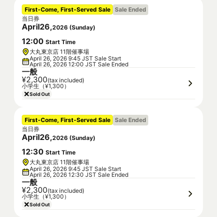
First-Come, First-Served Sale
Sale Ended
当日券
April
26
,
2026
(
Sunday
)
12
:
00
Start Time
大丸東京店 11階催事場
April 26, 2026 9:45 JST Sale Start
April 26, 2026 12:00 JST Sale Ended
一般
¥2,300
(tax included)
小学生（¥1,300）
Sold Out
First-Come, First-Served Sale
Sale Ended
当日券
April
26
,
2026
(
Sunday
)
12
:
30
Start Time
大丸東京店 11階催事場
April 26, 2026 9:45 JST Sale Start
April 26, 2026 12:30 JST Sale Ended
一般
¥2,300
(tax included)
小学生（¥1,300）
Sold Out