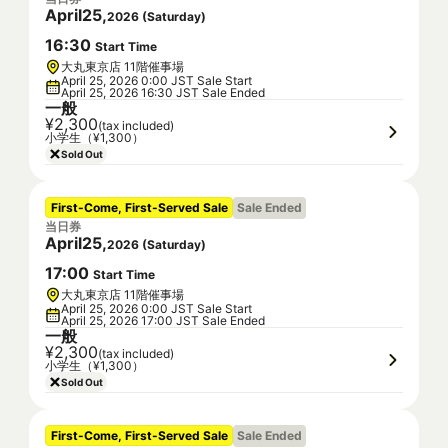
April
25
,
2026
(
Saturday
)
16
:
30
Start Time
大丸東京店 11階催事場
April 25, 2026 0:00 JST Sale Start
April 25, 2026 16:30 JST Sale Ended
一般
¥2,300
(tax included)
小学生（¥1,300）
Sold Out
First-Come, First-Served Sale
Sale Ended
当日券
April
25
,
2026
(
Saturday
)
17
:
00
Start Time
大丸東京店 11階催事場
April 25, 2026 0:00 JST Sale Start
April 25, 2026 17:00 JST Sale Ended
一般
¥2,300
(tax included)
小学生（¥1,300）
Sold Out
First-Come, First-Served Sale
Sale Ended