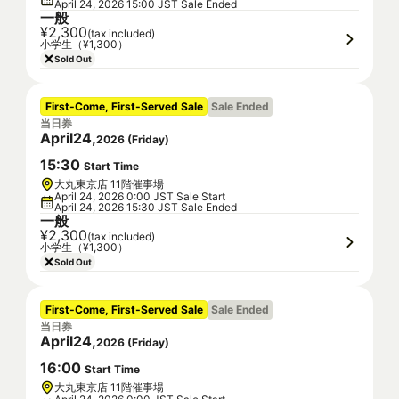
April 24, 2026 15:00 JST Sale Ended
一般
¥2,300
(tax included)
小学生（¥1,300）
Sold Out
First-Come, First-Served Sale
Sale Ended
当日券
April
24
,
2026
(
Friday
)
15
:
30
Start Time
大丸東京店 11階催事場
April 24, 2026 0:00 JST Sale Start
April 24, 2026 15:30 JST Sale Ended
一般
¥2,300
(tax included)
小学生（¥1,300）
Sold Out
First-Come, First-Served Sale
Sale Ended
当日券
April
24
,
2026
(
Friday
)
16
:
00
Start Time
大丸東京店 11階催事場