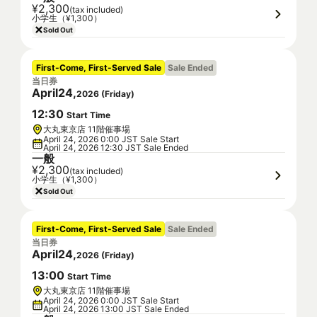
¥2,300
(tax included)
小学生（¥1,300）
Sold Out
First-Come, First-Served Sale
Sale Ended
当日券
April
24
,
2026
(
Friday
)
12
:
30
Start Time
大丸東京店 11階催事場
April 24, 2026 0:00 JST Sale Start
April 24, 2026 12:30 JST Sale Ended
一般
¥2,300
(tax included)
小学生（¥1,300）
Sold Out
First-Come, First-Served Sale
Sale Ended
当日券
April
24
,
2026
(
Friday
)
13
:
00
Start Time
大丸東京店 11階催事場
April 24, 2026 0:00 JST Sale Start
April 24, 2026 13:00 JST Sale Ended