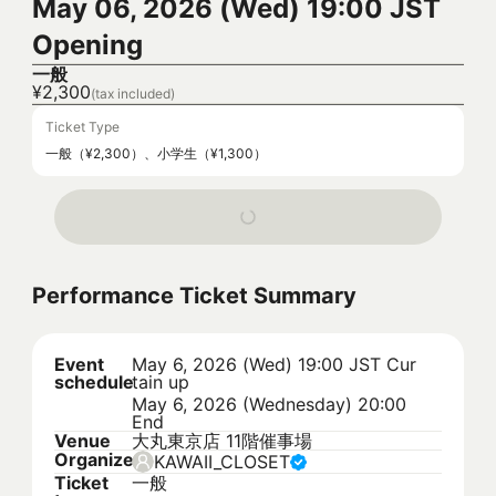
May 06, 2026 (Wed) 19:00 JST
Opening
一般
¥2,300
(tax included)
Ticket Type
一般（¥2,300）、小学生（¥1,300）
Performance Ticket Summary
Event
May 6, 2026 (Wed) 19:00 JST
Cur
schedule
tain up
May 6, 2026 (Wednesday) 20:00
End
Venue
大丸東京店 11階催事場
Organizer
KAWAII_CLOSET
Ticket
一般