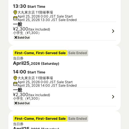
13
:
30
Start Time
大丸東京店 11階催事場
April 25, 2026 0:00 JST Sale Start
April 25, 2026 13:30 JST Sale Ended
一般
¥2,300
(tax included)
小学生（¥1,300）
Sold Out
First-Come, First-Served Sale
Sale Ended
当日券
April
25
,
2026
(
Saturday
)
14
:
00
Start Time
大丸東京店 11階催事場
April 25, 2026 0:00 JST Sale Start
April 25, 2026 14:00 JST Sale Ended
一般
¥2,300
(tax included)
小学生（¥1,300）
Sold Out
First-Come, First-Served Sale
Sale Ended
当日券
April
25
,