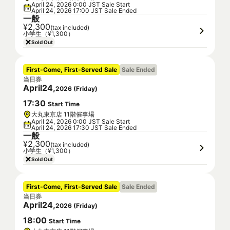
April 24, 2026 0:00 JST Sale Start
April 24, 2026 17:00 JST Sale Ended
一般
¥2,300
(tax included)
小学生（¥1,300）
Sold Out
First-Come, First-Served Sale
Sale Ended
当日券
April
24
,
2026
(
Friday
)
17
:
30
Start Time
大丸東京店 11階催事場
April 24, 2026 0:00 JST Sale Start
April 24, 2026 17:30 JST Sale Ended
一般
¥2,300
(tax included)
小学生（¥1,300）
Sold Out
First-Come, First-Served Sale
Sale Ended
当日券
April
24
,
2026
(
Friday
)
18
:
00
Start Time