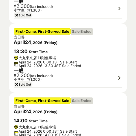
一般
¥2,300
(tax included)
小学生（¥1,300）
Sold Out
First-Come, First-Served Sale
Sale Ended
当日券
April
24
,
2026
(
Friday
)
13
:
30
Start Time
大丸東京店 11階催事場
April 24, 2026 0:00 JST Sale Start
April 24, 2026 13:30 JST Sale Ended
一般
¥2,300
(tax included)
小学生（¥1,300）
Sold Out
First-Come, First-Served Sale
Sale Ended
当日券
April
24
,
2026
(
Friday
)
14
:
00
Start Time
大丸東京店 11階催事場
April 24, 2026 0:00 JST Sale Start
April 24, 2026 14:00 JST Sale Ended