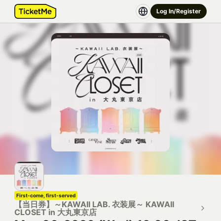
Log In/Register
First-come, first-served
【当日券】～KAWAII LAB. 衣装展～ KAWAII
CLOSET in 大丸東京店