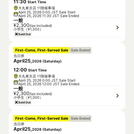
11
:
30
Start Time
大丸東京店 11階催事場
April 25, 2026 0:00 JST Sale Start
April 25, 2026 11:30 JST Sale Ended
一般
¥2,300
(tax included)
小学生（¥1,300）
Sold Out
First-Come, First-Served Sale
Sale Ended
当日券
April
25
,
2026
(
Saturday
)
12
:
00
Start Time
大丸東京店 11階催事場
April 25, 2026 0:00 JST Sale Start
April 25, 2026 12:00 JST Sale Ended
一般
¥2,300
(tax included)
小学生（¥1,300）
Sold Out
First-Come, First-Served Sale
Sale Ended
当日券
April
25
,
2026
(
Saturday
)