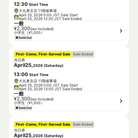
12
:
30
Start Time
大丸東京店 11階催事場
April 25, 2026 0:00 JST Sale Start
April 25, 2026 12:30 JST Sale Ended
一般
¥2,300
(tax included)
小学生（¥1,300）
Sold Out
First-Come, First-Served Sale
Sale Ended
当日券
April
25
,
2026
(
Saturday
)
13
:
00
Start Time
大丸東京店 11階催事場
April 25, 2026 0:00 JST Sale Start
April 25, 2026 13:00 JST Sale Ended
一般
¥2,300
(tax included)
小学生（¥1,300）
Sold Out
First-Come, First-Served Sale
Sale Ended
当日券
April
25
,
2026
(
Saturday
)