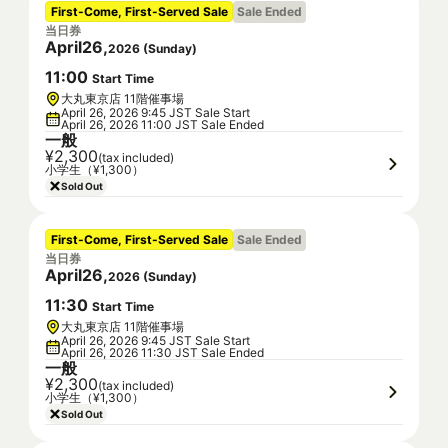
First-Come, First-Served Sale
Sale Ended
当日券
April
26
,
2026
(
Sunday
)
11
:
00
Start Time
大丸東京店 11階催事場
April 26, 2026 9:45 JST Sale Start
April 26, 2026 11:00 JST Sale Ended
一般
¥2,300
(tax included)
小学生（¥1,300）
Sold Out
First-Come, First-Served Sale
Sale Ended
当日券
April
26
,
2026
(
Sunday
)
11
:
30
Start Time
大丸東京店 11階催事場
April 26, 2026 9:45 JST Sale Start
April 26, 2026 11:30 JST Sale Ended
一般
¥2,300
(tax included)
小学生（¥1,300）
Sold Out