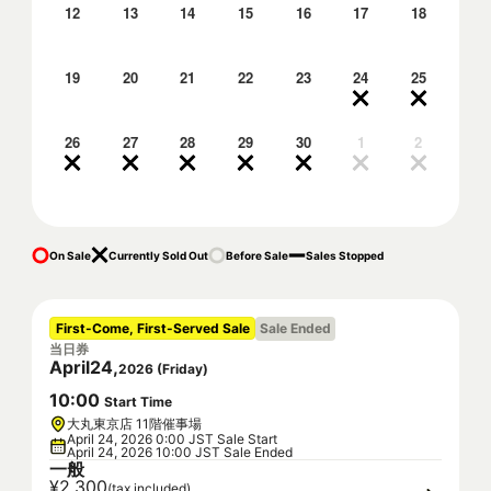
12
13
14
15
16
17
18
19
20
21
22
23
24
25
26
27
28
29
30
1
2
On Sale
Currently Sold Out
Before Sale
Sales Stopped
First-Come, First-Served Sale
Sale Ended
当日券
April
24
,
2026
(
Friday
)
10
:
00
Start Time
大丸東京店 11階催事場
April 24, 2026 0:00 JST Sale Start
April 24, 2026 10:00 JST Sale Ended
一般
¥2,300
(tax included)