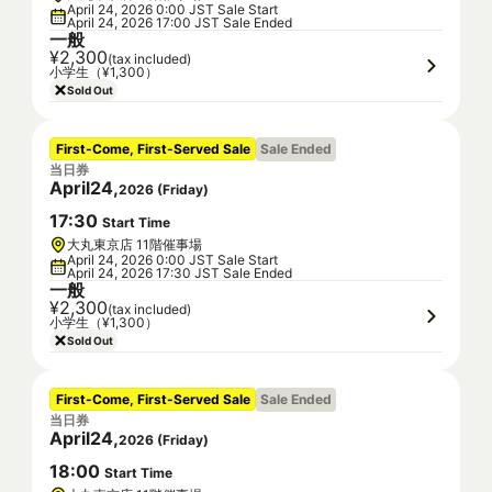
April 24, 2026 0:00 JST Sale Start
April 24, 2026 17:00 JST Sale Ended
一般
¥2,300
(tax included)
小学生（¥1,300）
Sold Out
First-Come, First-Served Sale
Sale Ended
当日券
April
24
,
2026
(
Friday
)
17
:
30
Start Time
大丸東京店 11階催事場
April 24, 2026 0:00 JST Sale Start
April 24, 2026 17:30 JST Sale Ended
一般
¥2,300
(tax included)
小学生（¥1,300）
Sold Out
First-Come, First-Served Sale
Sale Ended
当日券
April
24
,
2026
(
Friday
)
18
:
00
Start Time