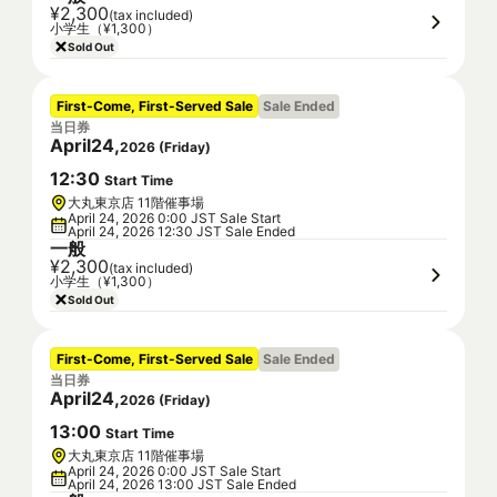
¥2,300
(tax included)
小学生（¥1,300）
Sold Out
First-Come, First-Served Sale
Sale Ended
当日券
April
24
,
2026
(
Friday
)
12
:
30
Start Time
大丸東京店 11階催事場
April 24, 2026 0:00 JST Sale Start
April 24, 2026 12:30 JST Sale Ended
一般
¥2,300
(tax included)
小学生（¥1,300）
Sold Out
First-Come, First-Served Sale
Sale Ended
当日券
April
24
,
2026
(
Friday
)
13
:
00
Start Time
大丸東京店 11階催事場
April 24, 2026 0:00 JST Sale Start
April 24, 2026 13:00 JST Sale Ended