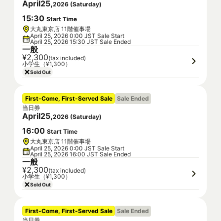
April
25
,
2026
(
Saturday
)
15
:
30
Start Time
大丸東京店 11階催事場
April 25, 2026 0:00 JST Sale Start
April 25, 2026 15:30 JST Sale Ended
一般
¥2,300
(tax included)
小学生（¥1,300）
Sold Out
First-Come, First-Served Sale
Sale Ended
当日券
April
25
,
2026
(
Saturday
)
16
:
00
Start Time
大丸東京店 11階催事場
April 25, 2026 0:00 JST Sale Start
April 25, 2026 16:00 JST Sale Ended
一般
¥2,300
(tax included)
小学生（¥1,300）
Sold Out
First-Come, First-Served Sale
Sale Ended
当日券