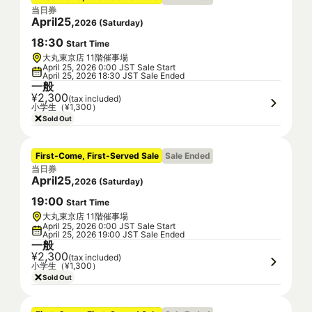
当日券
April
25
,
2026
(
Saturday
)
18
:
30
Start Time
大丸東京店 11階催事場
April 25, 2026 0:00 JST Sale Start
April 25, 2026 18:30 JST Sale Ended
一般
¥2,300
(tax included)
小学生（¥1,300）
Sold Out
First-Come, First-Served Sale
Sale Ended
当日券
April
25
,
2026
(
Saturday
)
19
:
00
Start Time
大丸東京店 11階催事場
April 25, 2026 0:00 JST Sale Start
April 25, 2026 19:00 JST Sale Ended
一般
¥2,300
(tax included)
小学生（¥1,300）
Sold Out