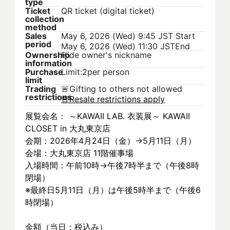
type
Ticket
QR ticket (digital ticket)
collection
method
Sales
May 6, 2026 (Wed) 9:45 JST
Start
period
May 6, 2026 (Wed) 11:30 JST
End
Ownership
Hide owner's nickname
information
Purchase
Limit:2per person
limit
Trading
🚨
Gifting to others not allowed
restrictions
🚨
Resale restrictions apply
展覧会名： ～KAWAII LAB. 衣装展～ KAWAII 
CLOSET in 大丸東京店
会期：2026年4月24日（金）→5月11日（月）
会場：大丸東京店 11階催事場
入場時間：午前10時→午後7時半まで（午後8時
閉場）
※最終日5月11日（月）は午後5時半まで（午後6
時閉場）
金額（当日：税込み）