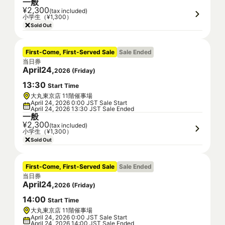
一般
¥2,300
(tax included)
小学生（¥1,300）
Sold Out
First-Come, First-Served Sale
Sale Ended
当日券
April
24
,
2026
(
Friday
)
13
:
30
Start Time
大丸東京店 11階催事場
April 24, 2026 0:00 JST Sale Start
April 24, 2026 13:30 JST Sale Ended
一般
¥2,300
(tax included)
小学生（¥1,300）
Sold Out
First-Come, First-Served Sale
Sale Ended
当日券
April
24
,
2026
(
Friday
)
14
:
00
Start Time
大丸東京店 11階催事場
April 24, 2026 0:00 JST Sale Start
April 24, 2026 14:00 JST Sale Ended