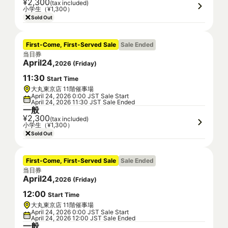
¥2,300
(tax included)
小学生（¥1,300）
Sold Out
First-Come, First-Served Sale
Sale Ended
当日券
April
24
,
2026
(
Friday
)
11
:
30
Start Time
大丸東京店 11階催事場
April 24, 2026 0:00 JST Sale Start
April 24, 2026 11:30 JST Sale Ended
一般
¥2,300
(tax included)
小学生（¥1,300）
Sold Out
First-Come, First-Served Sale
Sale Ended
当日券
April
24
,
2026
(
Friday
)
12
:
00
Start Time
大丸東京店 11階催事場
April 24, 2026 0:00 JST Sale Start
April 24, 2026 12:00 JST Sale Ended
一般