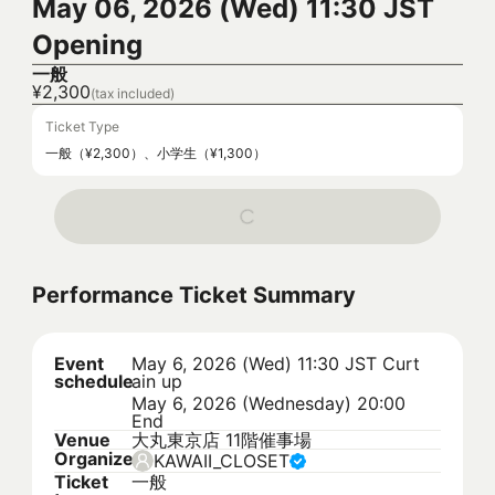
May 06, 2026 (Wed) 11:30 JST
Opening
一般
¥2,300
(tax included)
Ticket Type
一般（¥2,300）、小学生（¥1,300）
Performance Ticket Summary
Event
May 6, 2026 (Wed) 11:30 JST
Curt
schedule
ain up
May 6, 2026 (Wednesday) 20:00
End
Venue
大丸東京店 11階催事場
Organizer
KAWAII_CLOSET
Ticket
一般