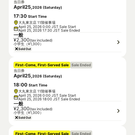
当日券
April
25
,
2026
(
Saturday
)
17
:
30
Start Time
大丸東京店 11階催事場
April 25, 2026 0:00 JST Sale Start
April 25, 2026 17:30 JST Sale Ended
一般
¥2,300
(tax included)
小学生（¥1,300）
Sold Out
First-Come, First-Served Sale
Sale Ended
当日券
April
25
,
2026
(
Saturday
)
18
:
00
Start Time
大丸東京店 11階催事場
April 25, 2026 0:00 JST Sale Start
April 25, 2026 18:00 JST Sale Ended
一般
¥2,300
(tax included)
小学生（¥1,300）
Sold Out
First-Come, First-Served Sale
Sale Ended