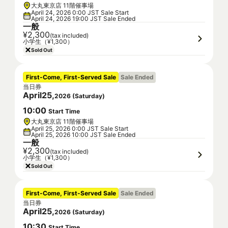
大丸東京店 11階催事場
April 24, 2026 0:00 JST Sale Start
April 24, 2026 19:00 JST Sale Ended
一般
¥2,300
(tax included)
小学生（¥1,300）
Sold Out
First-Come, First-Served Sale
Sale Ended
当日券
April
25
,
2026
(
Saturday
)
10
:
00
Start Time
大丸東京店 11階催事場
April 25, 2026 0:00 JST Sale Start
April 25, 2026 10:00 JST Sale Ended
一般
¥2,300
(tax included)
小学生（¥1,300）
Sold Out
First-Come, First-Served Sale
Sale Ended
当日券
April
25
,
2026
(
Saturday
)
10
:
30
Start Time