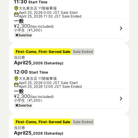
11
:
30
Start Time
大丸東京店 11階催事場
April 25, 2026 0:00 JST Sale Start
April 25, 2026 11:30 JST Sale Ended
一般
¥2,300
(tax included)
小学生（¥1,300）
Sold Out
First-Come, First-Served Sale
Sale Ended
当日券
April
25
,
2026
(
Saturday
)
12
:
00
Start Time
大丸東京店 11階催事場
April 25, 2026 0:00 JST Sale Start
April 25, 2026 12:00 JST Sale Ended
一般
¥2,300
(tax included)
小学生（¥1,300）
Sold Out
First-Come, First-Served Sale
Sale Ended
当日券
April
25
,
2026
(
Saturday
)