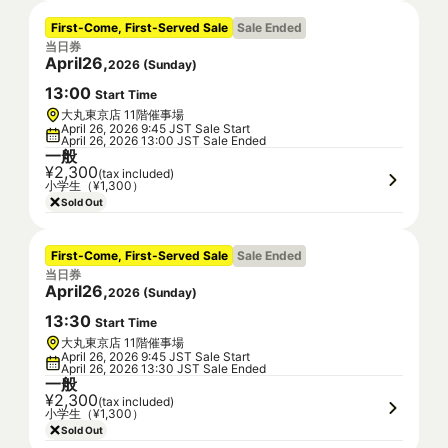
First-Come, First-Served Sale
Sale Ended
当日券
April
26
,
2026
(
Sunday
)
13
:
00
Start Time
大丸東京店 11階催事場
April 26, 2026 9:45 JST Sale Start
April 26, 2026 13:00 JST Sale Ended
一般
¥2,300
(tax included)
小学生（¥1,300）
Sold Out
First-Come, First-Served Sale
Sale Ended
当日券
April
26
,
2026
(
Sunday
)
13
:
30
Start Time
大丸東京店 11階催事場
April 26, 2026 9:45 JST Sale Start
April 26, 2026 13:30 JST Sale Ended
一般
¥2,300
(tax included)
小学生（¥1,300）
Sold Out