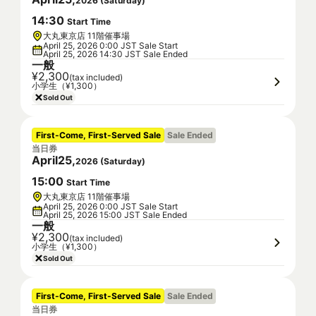
2026
(
Saturday
)
14
:
30
Start Time
大丸東京店 11階催事場
April 25, 2026 0:00 JST Sale Start
April 25, 2026 14:30 JST Sale Ended
一般
¥2,300
(tax included)
小学生（¥1,300）
Sold Out
First-Come, First-Served Sale
Sale Ended
当日券
April
25
,
2026
(
Saturday
)
15
:
00
Start Time
大丸東京店 11階催事場
April 25, 2026 0:00 JST Sale Start
April 25, 2026 15:00 JST Sale Ended
一般
¥2,300
(tax included)
小学生（¥1,300）
Sold Out
First-Come, First-Served Sale
Sale Ended
当日券