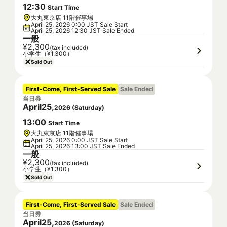
12
:
30
Start Time
大丸東京店 11階催事場
April 25, 2026 0:00 JST Sale Start
April 25, 2026 12:30 JST Sale Ended
一般
¥2,300
(tax included)
小学生（¥1,300）
Sold Out
First-Come, First-Served Sale
Sale Ended
当日券
April
25
,
2026
(
Saturday
)
13
:
00
Start Time
大丸東京店 11階催事場
April 25, 2026 0:00 JST Sale Start
April 25, 2026 13:00 JST Sale Ended
一般
¥2,300
(tax included)
小学生（¥1,300）
Sold Out
First-Come, First-Served Sale
Sale Ended
当日券
April
25
,
2026
(
Saturday
)