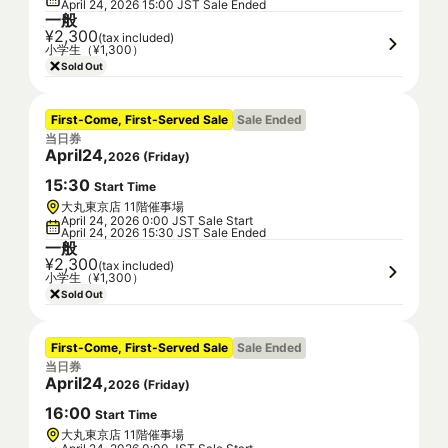
April 24, 2026 15:00 JST Sale Ended
一般
¥2,300
(tax included)
小学生（¥1,300）
Sold Out
First-Come, First-Served Sale
Sale Ended
当日券
April
24
,
2026
(
Friday
)
15
:
30
Start Time
大丸東京店 11階催事場
April 24, 2026 0:00 JST Sale Start
April 24, 2026 15:30 JST Sale Ended
一般
¥2,300
(tax included)
小学生（¥1,300）
Sold Out
First-Come, First-Served Sale
Sale Ended
当日券
April
24
,
2026
(
Friday
)
16
:
00
Start Time
大丸東京店 11階催事場