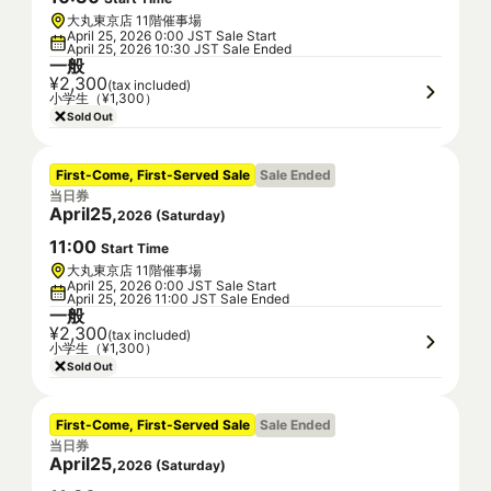
大丸東京店 11階催事場
April 25, 2026 0:00 JST Sale Start
April 25, 2026 10:30 JST Sale Ended
一般
¥2,300
(tax included)
小学生（¥1,300）
Sold Out
First-Come, First-Served Sale
Sale Ended
当日券
April
25
,
2026
(
Saturday
)
11
:
00
Start Time
大丸東京店 11階催事場
April 25, 2026 0:00 JST Sale Start
April 25, 2026 11:00 JST Sale Ended
一般
¥2,300
(tax included)
小学生（¥1,300）
Sold Out
First-Come, First-Served Sale
Sale Ended
当日券
April
25
,
2026
(
Saturday
)