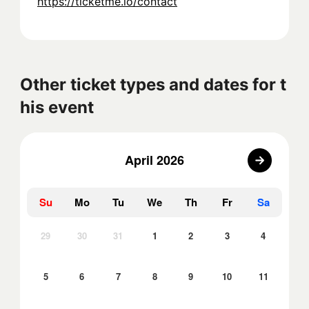
https://ticketme.io/contact
Other ticket types and dates for t
his event
April 2026
Su
Mo
Tu
We
Th
Fr
Sa
29
30
31
1
2
3
4
5
6
7
8
9
10
11