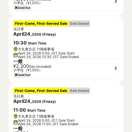
小学生（¥1,300）
Sold Out
First-Come, First-Served Sale
Sale Ended
当日券
April
24
,
2026
(
Friday
)
10
:
30
Start Time
大丸東京店 11階催事場
April 24, 2026 0:00 JST Sale Start
April 24, 2026 10:30 JST Sale Ended
一般
¥2,300
(tax included)
小学生（¥1,300）
Sold Out
First-Come, First-Served Sale
Sale Ended
当日券
April
24
,
2026
(
Friday
)
11
:
00
Start Time
大丸東京店 11階催事場
April 24, 2026 0:00 JST Sale Start
April 24, 2026 11:00 JST Sale Ended
一般