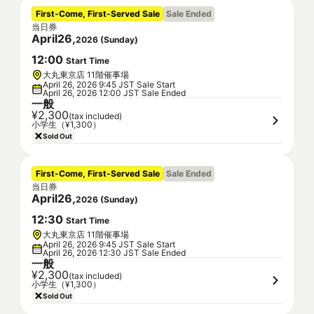
First-Come, First-Served Sale
Sale Ended
当日券
April
26
,
2026
(
Sunday
)
12
:
00
Start Time
大丸東京店 11階催事場
April 26, 2026 9:45 JST Sale Start
April 26, 2026 12:00 JST Sale Ended
一般
¥2,300
(tax included)
小学生（¥1,300）
Sold Out
First-Come, First-Served Sale
Sale Ended
当日券
April
26
,
2026
(
Sunday
)
12
:
30
Start Time
大丸東京店 11階催事場
April 26, 2026 9:45 JST Sale Start
April 26, 2026 12:30 JST Sale Ended
一般
¥2,300
(tax included)
小学生（¥1,300）
Sold Out