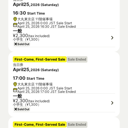
April
25
,
2026
(
Saturday
)
16
:
30
Start Time
大丸東京店 11階催事場
April 25, 2026 0:00 JST Sale Start
April 25, 2026 16:30 JST Sale Ended
一般
¥2,300
(tax included)
小学生（¥1,300）
Sold Out
First-Come, First-Served Sale
Sale Ended
当日券
April
25
,
2026
(
Saturday
)
17
:
00
Start Time
大丸東京店 11階催事場
April 25, 2026 0:00 JST Sale Start
April 25, 2026 17:00 JST Sale Ended
一般
¥2,300
(tax included)
小学生（¥1,300）
Sold Out
First-Come, First-Served Sale
Sale Ended