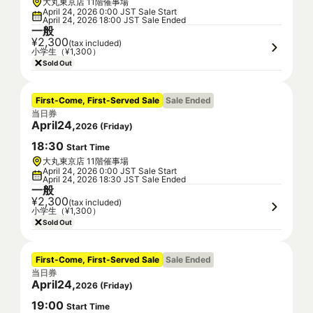
大丸東京店 11階催事場
April 24, 2026 0:00 JST Sale Start
April 24, 2026 18:00 JST Sale Ended
一般
¥2,300
(tax included)
小学生（¥1,300）
Sold Out
First-Come, First-Served Sale
Sale Ended
当日券
April
24
,
2026
(
Friday
)
18
:
30
Start Time
大丸東京店 11階催事場
April 24, 2026 0:00 JST Sale Start
April 24, 2026 18:30 JST Sale Ended
一般
¥2,300
(tax included)
小学生（¥1,300）
Sold Out
First-Come, First-Served Sale
Sale Ended
当日券
April
24
,
2026
(
Friday
)
19
:
00
Start Time