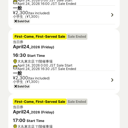
April 24, 2026 0:00 JST Sale Start
April 24, 2026 16:00 JST Sale Ended
一般
¥2,300
(tax included)
小学生（¥1,300）
Sold Out
First-Come, First-Served Sale
Sale Ended
当日券
April
24
,
2026
(
Friday
)
16
:
30
Start Time
大丸東京店 11階催事場
April 24, 2026 0:00 JST Sale Start
April 24, 2026 16:30 JST Sale Ended
一般
¥2,300
(tax included)
小学生（¥1,300）
Sold Out
First-Come, First-Served Sale
Sale Ended
当日券
April
24
,
2026
(
Friday
)
17
:
00
Start Time
大丸東京店 11階催事場