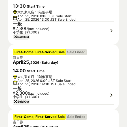
13
:
30
Start Time
大丸東京店 11階催事場
April 25, 2026 0:00 JST Sale Start
April 25, 2026 13:30 JST Sale Ended
一般
¥2,300
(tax included)
小学生（¥1,300）
Sold Out
First-Come, First-Served Sale
Sale Ended
当日券
April
25
,
2026
(
Saturday
)
14
:
00
Start Time
大丸東京店 11階催事場
April 25, 2026 0:00 JST Sale Start
April 25, 2026 14:00 JST Sale Ended
一般
¥2,300
(tax included)
小学生（¥1,300）
Sold Out
First-Come, First-Served Sale
Sale Ended
当日券
April
25
,