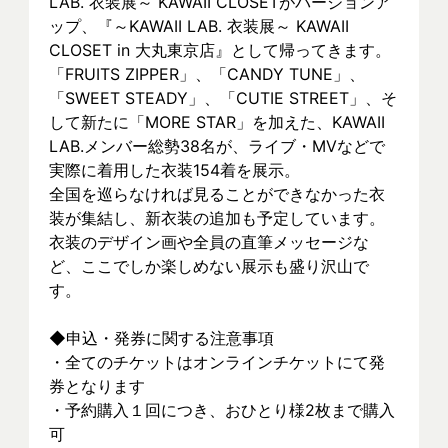
LAB. 衣装展～ KAWAII CLOSETがバージョンア
ップ、『～KAWAII LAB. 衣装展～ KAWAII 
CLOSET in 大丸東京店』として帰ってきます。
「FRUITS ZIPPER」、「CANDY TUNE」、
「SWEET STEADY」、「CUTIE STREET」、そ
して新たに「MORE STAR」を加えた、KAWAII 
LAB.メンバー総勢38名が、ライブ・MVなどで
実際に着⽤した衣装154着を展示。
全国を巡らなければ見ることができなかった衣
装が集結し、新⾐装の追加も予定しています。
衣装のデザイン画や全員の直筆メッセージな
ど、ここでしか楽しめない展示も盛り沢山で
す。
◆申込・発券に関する注意事項
・全てのチケットはオンラインチケットにて発
券となります
・予約購入１回につき、おひとり様2枚まで購入
可