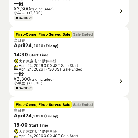
一般
¥2,300
(tax included)
小学生（¥1,300）
Sold Out
First-Come, First-Served Sale
Sale Ended
当日券
April
24
,
2026
(
Friday
)
14
:
30
Start Time
大丸東京店 11階催事場
April 24, 2026 0:00 JST Sale Start
April 24, 2026 14:30 JST Sale Ended
一般
¥2,300
(tax included)
小学生（¥1,300）
Sold Out
First-Come, First-Served Sale
Sale Ended
当日券
April
24
,
2026
(
Friday
)
15
:
00
Start Time
大丸東京店 11階催事場
April 24, 2026 0:00 JST Sale Start