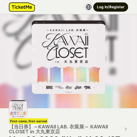
Log In/Register
First-come, first-served
【当日券】～KAWAII LAB. 衣装展～ KAWAII
CLOSET in 大丸東京店