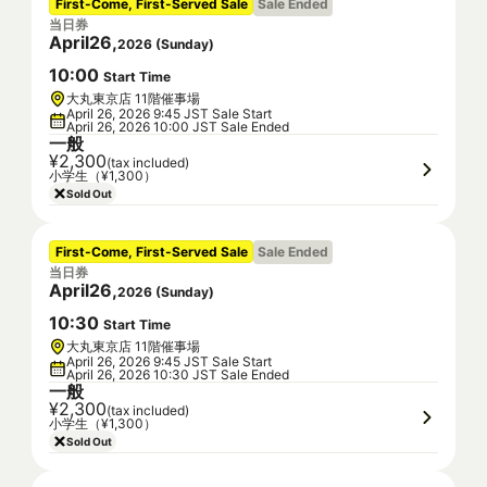
First-Come, First-Served Sale
Sale Ended
当日券
April
26
,
2026
(
Sunday
)
10
:
00
Start Time
大丸東京店 11階催事場
April 26, 2026 9:45 JST Sale Start
April 26, 2026 10:00 JST Sale Ended
一般
¥2,300
(tax included)
小学生（¥1,300）
Sold Out
First-Come, First-Served Sale
Sale Ended
当日券
April
26
,
2026
(
Sunday
)
10
:
30
Start Time
大丸東京店 11階催事場
April 26, 2026 9:45 JST Sale Start
April 26, 2026 10:30 JST Sale Ended
一般
¥2,300
(tax included)
小学生（¥1,300）
Sold Out