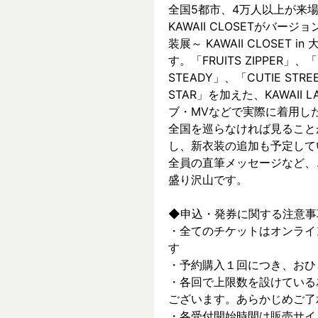
全国5都市、4万⼈以上が来場した～
KAWAII CLOSETがバージョ
装展～ KAWAII CLOSET
す。「FRUITS ZIPPER」、「
STEADY」、「CUTIE ST
STAR」を加えた、KAWAII
ブ・MVなどで実際に着⽤した
全国を巡らなければ見ること
し、新⾐装の追加も予定して
全員の直筆メッセージなど、
盛り沢山です。
◆申込・発券に関する注意事
・全てのチケットはオンライ
す
・予約購入１回につき、おひ
・各回で上限数を設けている
ございます。あらかじめご了
・各受付開始時間は販売サイ