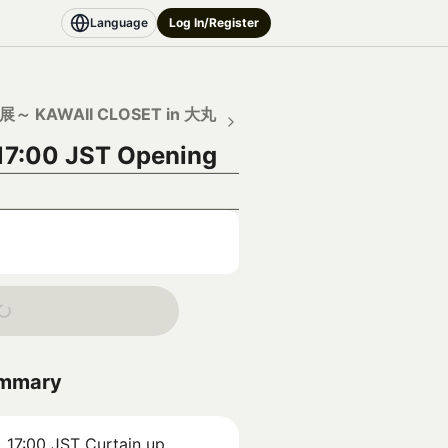
Language
Log In/Register
～ KAWAII CLOSET in 大丸
 17:00 JST
Opening
ummary
) 17:00 JST
Curtain up