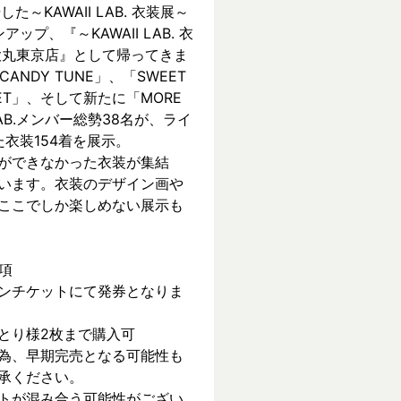
KAWAII LAB. 衣装展～ 
ンアップ、『～KAWAII LAB. 衣
 in 大丸東京店』として帰ってきま
CANDY TUNE」、「SWEET 
REET」、そして新たに「MORE 
 LAB.メンバー総勢38名が、ライ
衣装154着を展示。
ができなかった衣装が集結
います。衣装のデザイン画や
ここでしか楽しめない展示も
項
ンチケットにて発券となりま
とり様2枚まで購入可
為、早期完売となる可能性も
承ください。
トが混み合う可能性がござい