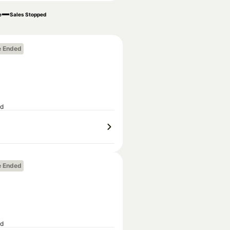
e
Sales Stopped
e Ended
ed
e Ended
ed