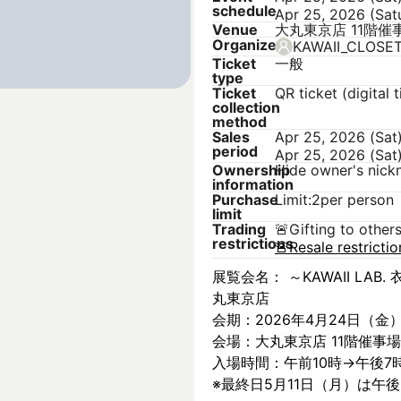
schedule
Apr 25, 2026 (Sat
Venue
大丸東京店 11階催
Organizer
KAWAII_CLOSE
Ticket
一般
type
Ticket
QR ticket (digital t
collection
method
Sales
Apr 25, 2026 (Sat
period
Apr 25, 2026 (Sat
Ownership
Hide owner's nic
information
Purchase
Limit:2per person
limit
Trading
🚨
Gifting to other
restrictions
🚨
Resale restricti
展覧会名： ～KAWAII LAB. 衣
丸東京店
会期：2026年4月24日（金
会場：大丸東京店 11階催事場
入場時間：午前10時→午後7
※最終日5月11日（月）は午