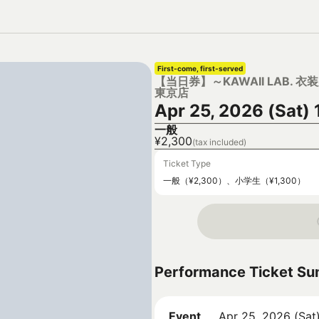
First-come, first-served
【当日券】～KAWAII LAB. 衣装展
東京店
Apr 25, 2026 (Sat)
一般
¥2,300
(tax included)
Ticket Type
一般（¥2,300）、小学生（¥1,300）
Performance Ticket S
Event
Apr 25, 2026 (Sat