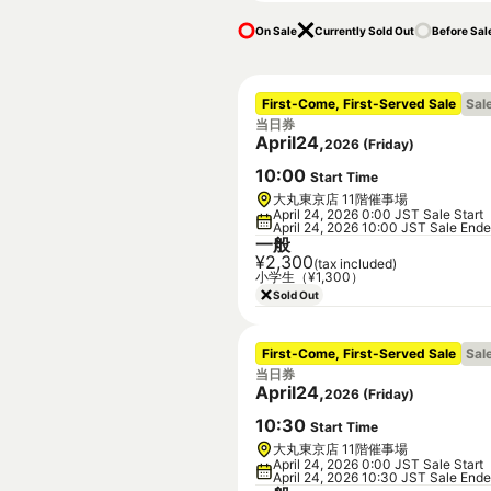
On Sale
Currently Sold Out
Before Sal
First-Come, First-Served Sale
Sal
当日券
April
24
,
2026
(
Friday
)
10
:
00
Start Time
大丸東京店 11階催事場
April 24, 2026 0:00 JST Sale Start
April 24, 2026 10:00 JST Sale End
一般
¥2,300
(tax included)
小学生（¥1,300）
Sold Out
First-Come, First-Served Sale
Sal
当日券
April
24
,
2026
(
Friday
)
10
:
30
Start Time
大丸東京店 11階催事場
April 24, 2026 0:00 JST Sale Start
April 24, 2026 10:30 JST Sale End