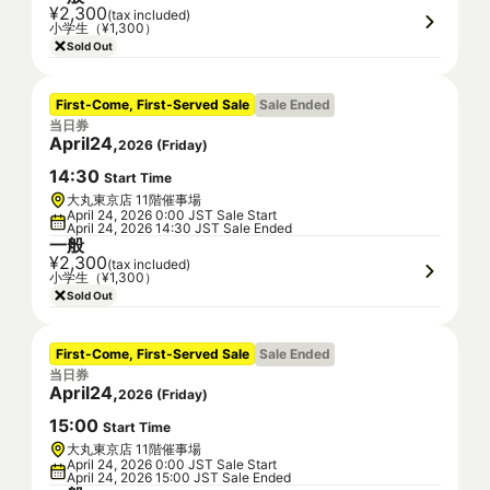
¥2,300
(tax included)
小学生（¥1,300）
Sold Out
First-Come, First-Served Sale
Sale Ended
当日券
April
24
,
2026
(
Friday
)
14
:
30
Start Time
大丸東京店 11階催事場
April 24, 2026 0:00 JST Sale Start
April 24, 2026 14:30 JST Sale Ended
一般
¥2,300
(tax included)
小学生（¥1,300）
Sold Out
First-Come, First-Served Sale
Sale Ended
当日券
April
24
,
2026
(
Friday
)
15
:
00
Start Time
大丸東京店 11階催事場
April 24, 2026 0:00 JST Sale Start
April 24, 2026 15:00 JST Sale Ended