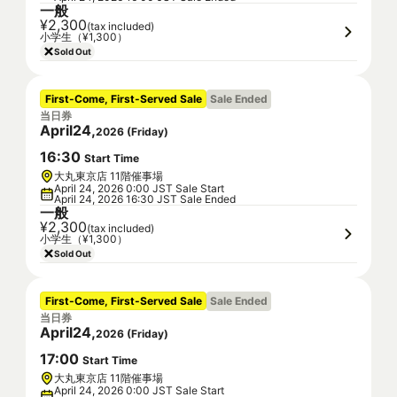
一般
¥2,300
(tax included)
小学生（¥1,300）
Sold Out
First-Come, First-Served Sale
Sale Ended
当日券
April
24
,
2026
(
Friday
)
16
:
30
Start Time
大丸東京店 11階催事場
April 24, 2026 0:00 JST Sale Start
April 24, 2026 16:30 JST Sale Ended
一般
¥2,300
(tax included)
小学生（¥1,300）
Sold Out
First-Come, First-Served Sale
Sale Ended
当日券
April
24
,
2026
(
Friday
)
17
:
00
Start Time
大丸東京店 11階催事場
April 24, 2026 0:00 JST Sale Start