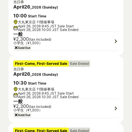
当日券
April
26
,
2026
(
Sunday
)
10
:
00
Start Time
大丸東京店 11階催事場
April 26, 2026 9:45 JST Sale Start
April 26, 2026 10:00 JST Sale Ended
一般
¥2,300
(tax included)
小学生（¥1,300）
Sold Out
First-Come, First-Served Sale
Sale Ended
当日券
April
26
,
2026
(
Sunday
)
10
:
30
Start Time
大丸東京店 11階催事場
April 26, 2026 9:45 JST Sale Start
April 26, 2026 10:30 JST Sale Ended
一般
¥2,300
(tax included)
小学生（¥1,300）
Sold Out
First-Come, First-Served Sale
Sale Ended