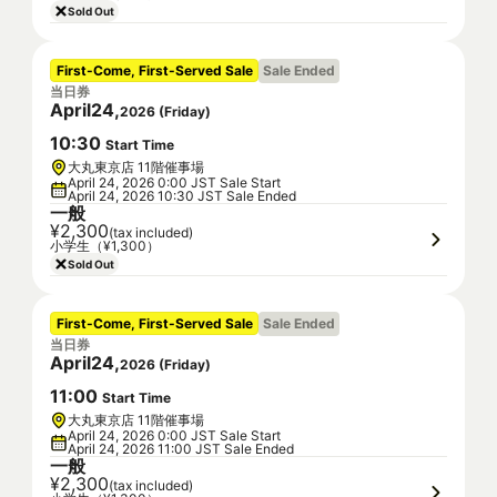
Sold Out
First-Come, First-Served Sale
Sale Ended
当日券
April
24
,
2026
(
Friday
)
10
:
30
Start Time
大丸東京店 11階催事場
April 24, 2026 0:00 JST Sale Start
April 24, 2026 10:30 JST Sale Ended
一般
¥2,300
(tax included)
小学生（¥1,300）
Sold Out
First-Come, First-Served Sale
Sale Ended
当日券
April
24
,
2026
(
Friday
)
11
:
00
Start Time
大丸東京店 11階催事場
April 24, 2026 0:00 JST Sale Start
April 24, 2026 11:00 JST Sale Ended
一般
¥2,300
(tax included)