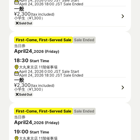
April 24, 2026 0:00 JST Sale Start
April 24, 2026 18:00 JST Sale Ended
一般
¥2,300
(tax included)
小学生（¥1,300）
Sold Out
First-Come, First-Served Sale
Sale Ended
当日券
April
24
,
2026
(
Friday
)
18
:
30
Start Time
大丸東京店 11階催事場
April 24, 2026 0:00 JST Sale Start
April 24, 2026 18:30 JST Sale Ended
一般
¥2,300
(tax included)
小学生（¥1,300）
Sold Out
First-Come, First-Served Sale
Sale Ended
当日券
April
24
,
2026
(
Friday
)
19
:
00
Start Time
大丸東京店 11階催事場