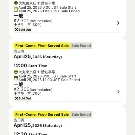
大丸東京店 11階催事場
April 25, 2026 0:00 JST Sale Start
April 25, 2026 11:30 JST Sale Ended
一般
¥2,300
(tax included)
小学生（¥1,300）
Sold Out
First-Come, First-Served Sale
Sale Ended
当日券
April
25
,
2026
(
Saturday
)
12
:
00
Start Time
大丸東京店 11階催事場
April 25, 2026 0:00 JST Sale Start
April 25, 2026 12:00 JST Sale Ended
一般
¥2,300
(tax included)
小学生（¥1,300）
Sold Out
First-Come, First-Served Sale
Sale Ended
当日券
April
25
,
2026
(
Saturday
)
12
:
30
Start Time