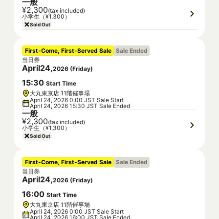
一般
¥2,300
(tax included)
小学生（¥1,300）
Sold Out
First-Come, First-Served Sale
Sale Ended
当日券
April
24
,
2026
(
Friday
)
15
:
30
Start Time
大丸東京店 11階催事場
April 24, 2026 0:00 JST Sale Start
April 24, 2026 15:30 JST Sale Ended
一般
¥2,300
(tax included)
小学生（¥1,300）
Sold Out
First-Come, First-Served Sale
Sale Ended
当日券
April
24
,
2026
(
Friday
)
16
:
00
Start Time
大丸東京店 11階催事場
April 24, 2026 0:00 JST Sale Start
April 24, 2026 16:00 JST Sale Ended