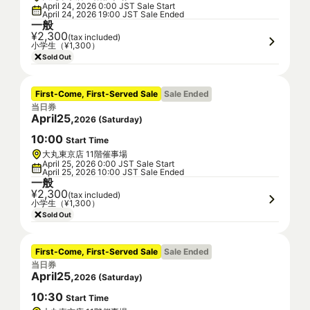
April 24, 2026 0:00 JST Sale Start
April 24, 2026 19:00 JST Sale Ended
一般
¥2,300
(tax included)
小学生（¥1,300）
Sold Out
First-Come, First-Served Sale
Sale Ended
当日券
April
25
,
2026
(
Saturday
)
10
:
00
Start Time
大丸東京店 11階催事場
April 25, 2026 0:00 JST Sale Start
April 25, 2026 10:00 JST Sale Ended
一般
¥2,300
(tax included)
小学生（¥1,300）
Sold Out
First-Come, First-Served Sale
Sale Ended
当日券
April
25
,
2026
(
Saturday
)
10
:
30
Start Time