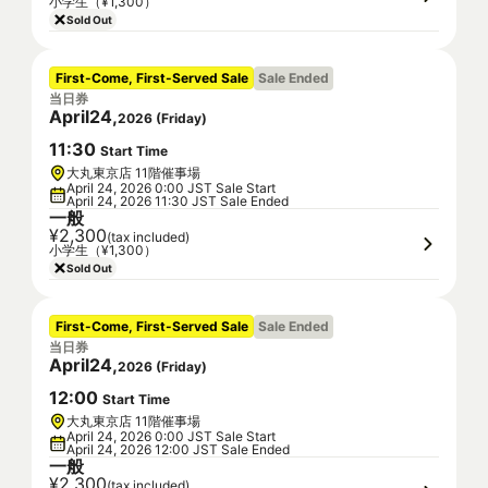
小学生（¥1,300）
Sold Out
First-Come, First-Served Sale
Sale Ended
当日券
April
24
,
2026
(
Friday
)
11
:
30
Start Time
大丸東京店 11階催事場
April 24, 2026 0:00 JST Sale Start
April 24, 2026 11:30 JST Sale Ended
一般
¥2,300
(tax included)
小学生（¥1,300）
Sold Out
First-Come, First-Served Sale
Sale Ended
当日券
April
24
,
2026
(
Friday
)
12
:
00
Start Time
大丸東京店 11階催事場
April 24, 2026 0:00 JST Sale Start
April 24, 2026 12:00 JST Sale Ended
一般
¥2,300
(tax included)