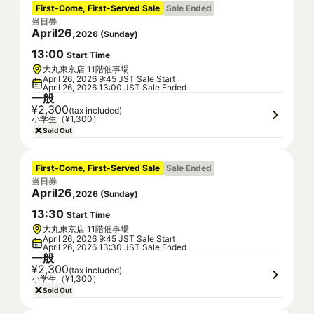
First-Come, First-Served Sale
Sale Ended
当日券
April
26
,
2026
(
Sunday
)
13
:
00
Start Time
大丸東京店 11階催事場
April 26, 2026 9:45 JST Sale Start
April 26, 2026 13:00 JST Sale Ended
一般
¥2,300
(tax included)
小学生（¥1,300）
Sold Out
First-Come, First-Served Sale
Sale Ended
当日券
April
26
,
2026
(
Sunday
)
13
:
30
Start Time
大丸東京店 11階催事場
April 26, 2026 9:45 JST Sale Start
April 26, 2026 13:30 JST Sale Ended
一般
¥2,300
(tax included)
小学生（¥1,300）
Sold Out