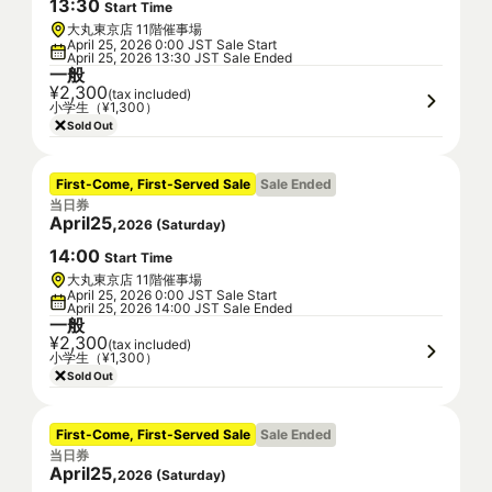
13
:
30
Start Time
大丸東京店 11階催事場
April 25, 2026 0:00 JST Sale Start
April 25, 2026 13:30 JST Sale Ended
一般
¥2,300
(tax included)
小学生（¥1,300）
Sold Out
First-Come, First-Served Sale
Sale Ended
当日券
April
25
,
2026
(
Saturday
)
14
:
00
Start Time
大丸東京店 11階催事場
April 25, 2026 0:00 JST Sale Start
April 25, 2026 14:00 JST Sale Ended
一般
¥2,300
(tax included)
小学生（¥1,300）
Sold Out
First-Come, First-Served Sale
Sale Ended
当日券
April
25
,
2026
(
Saturday
)