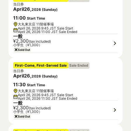
当日券
April
26
,
2026
(
Sunday
)
11
:
00
Start Time
大丸東京店 11階催事場
April 26, 2026 9:45 JST Sale Start
April 26, 2026 11:00 JST Sale Ended
一般
¥2,300
(tax included)
小学生（¥1,300）
Sold Out
First-Come, First-Served Sale
Sale Ended
当日券
April
26
,
2026
(
Sunday
)
11
:
30
Start Time
大丸東京店 11階催事場
April 26, 2026 9:45 JST Sale Start
April 26, 2026 11:30 JST Sale Ended
一般
¥2,300
(tax included)
小学生（¥1,300）
Sold Out