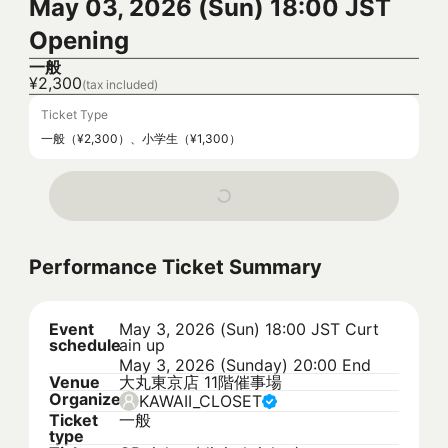
May 03, 2026 (Sun) 18:00 JST
Opening
一般
¥2,300
(tax included)
Ticket Type
一般（¥2,300）、小学生（¥1,300）
Performance Ticket Summary
Event
May 3, 2026 (Sun) 18:00 JST
Curt
schedule
ain up
May 3, 2026 (Sunday) 20:00 End
Venue
大丸東京店 11階催事場
Organizer
KAWAII_CLOSET
Ticket
一般
type