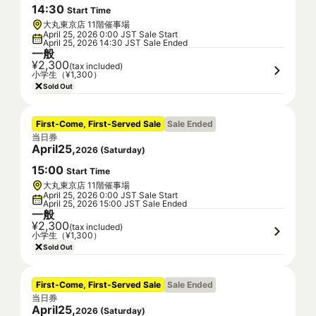
14
:
30
Start Time
大丸東京店 11階催事場
April 25, 2026 0:00 JST Sale Start
April 25, 2026 14:30 JST Sale Ended
一般
¥2,300
(tax included)
小学生（¥1,300）
Sold Out
First-Come, First-Served Sale
Sale Ended
当日券
April
25
,
2026
(
Saturday
)
15
:
00
Start Time
大丸東京店 11階催事場
April 25, 2026 0:00 JST Sale Start
April 25, 2026 15:00 JST Sale Ended
一般
¥2,300
(tax included)
小学生（¥1,300）
Sold Out
First-Come, First-Served Sale
Sale Ended
当日券
April
25
,
2026
(
Saturday
)