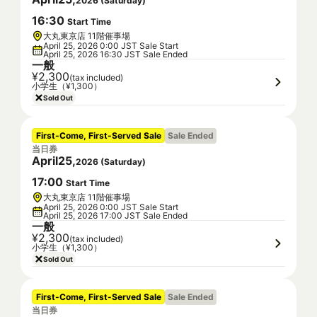
2026
(
Saturday
)
16
:
30
Start Time
大丸東京店 11階催事場
April 25, 2026 0:00 JST Sale Start
April 25, 2026 16:30 JST Sale Ended
一般
¥2,300
(tax included)
小学生（¥1,300）
Sold Out
First-Come, First-Served Sale
Sale Ended
当日券
April
25
,
2026
(
Saturday
)
17
:
00
Start Time
大丸東京店 11階催事場
April 25, 2026 0:00 JST Sale Start
April 25, 2026 17:00 JST Sale Ended
一般
¥2,300
(tax included)
小学生（¥1,300）
Sold Out
First-Come, First-Served Sale
Sale Ended
当日券