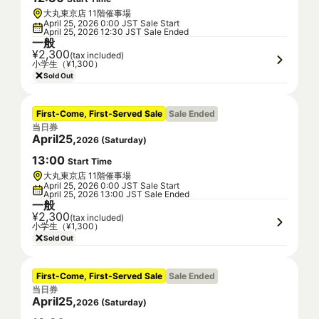
大丸東京店 11階催事場
April 25, 2026 0:00 JST Sale Start
April 25, 2026 12:30 JST Sale Ended
一般
¥2,300
(tax included)
小学生（¥1,300）
Sold Out
First-Come, First-Served Sale
Sale Ended
当日券
April
25
,
2026
(
Saturday
)
13
:
00
Start Time
大丸東京店 11階催事場
April 25, 2026 0:00 JST Sale Start
April 25, 2026 13:00 JST Sale Ended
一般
¥2,300
(tax included)
小学生（¥1,300）
Sold Out
First-Come, First-Served Sale
Sale Ended
当日券
April
25
,
2026
(
Saturday
)