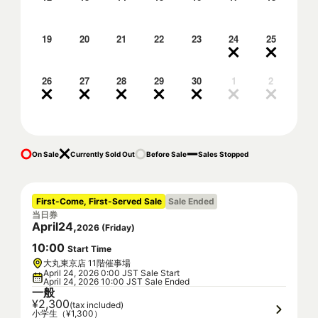
19
20
21
22
23
24
25
26
27
28
29
30
1
2
On Sale
Currently Sold Out
Before Sale
Sales Stopped
First-Come, First-Served Sale
Sale Ended
当日券
April
24
,
2026
(
Friday
)
10
:
00
Start Time
大丸東京店 11階催事場
April 24, 2026 0:00 JST Sale Start
April 24, 2026 10:00 JST Sale Ended
一般
¥2,300
(tax included)
小学生（¥1,300）