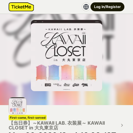
Log In/Register
First-come, first-served
【当日券】～KAWAII LAB. 衣装展～ KAWAII
CLOSET in 大丸東京店