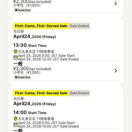
¥2,300
(tax included)
小学生（¥1,300）
Sold Out
First-Come, First-Served Sale
Sale Ended
当日券
April
24
,
2026
(
Friday
)
13
:
30
Start Time
大丸東京店 11階催事場
April 24, 2026 0:00 JST Sale Start
April 24, 2026 13:30 JST Sale Ended
一般
¥2,300
(tax included)
小学生（¥1,300）
Sold Out
First-Come, First-Served Sale
Sale Ended
当日券
April
24
,
2026
(
Friday
)
14
:
00
Start Time
大丸東京店 11階催事場
April 24, 2026 0:00 JST Sale Start
April 24, 2026 14:00 JST Sale Ended
一般