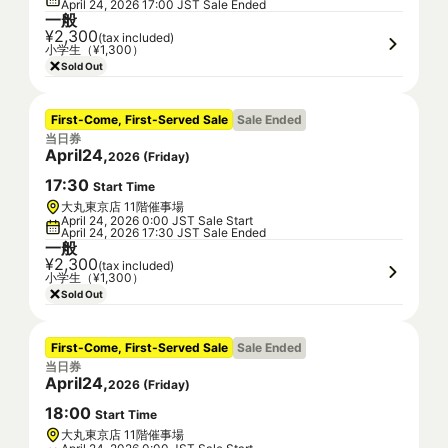
April 24, 2026 17:00 JST Sale Ended
一般
¥2,300
(tax included)
小学生（¥1,300）
Sold Out
First-Come, First-Served Sale
Sale Ended
当日券
April
24
,
2026
(
Friday
)
17
:
30
Start Time
大丸東京店 11階催事場
April 24, 2026 0:00 JST Sale Start
April 24, 2026 17:30 JST Sale Ended
一般
¥2,300
(tax included)
小学生（¥1,300）
Sold Out
First-Come, First-Served Sale
Sale Ended
当日券
April
24
,
2026
(
Friday
)
18
:
00
Start Time
大丸東京店 11階催事場