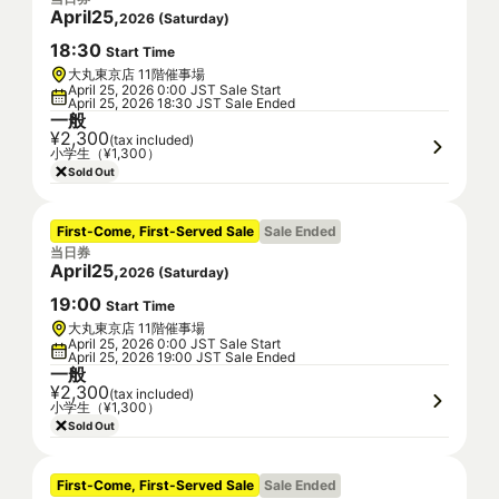
April
25
,
2026
(
Saturday
)
18
:
30
Start Time
大丸東京店 11階催事場
April 25, 2026 0:00 JST Sale Start
April 25, 2026 18:30 JST Sale Ended
一般
¥2,300
(tax included)
小学生（¥1,300）
Sold Out
First-Come, First-Served Sale
Sale Ended
当日券
April
25
,
2026
(
Saturday
)
19
:
00
Start Time
大丸東京店 11階催事場
April 25, 2026 0:00 JST Sale Start
April 25, 2026 19:00 JST Sale Ended
一般
¥2,300
(tax included)
小学生（¥1,300）
Sold Out
First-Come, First-Served Sale
Sale Ended