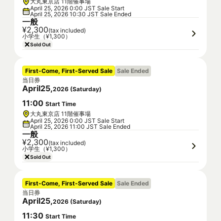
大丸東京店 11階催事場
April 25, 2026 0:00 JST Sale Start
April 25, 2026 10:30 JST Sale Ended
一般
¥2,300
(tax included)
小学生（¥1,300）
Sold Out
First-Come, First-Served Sale
Sale Ended
当日券
April
25
,
2026
(
Saturday
)
11
:
00
Start Time
大丸東京店 11階催事場
April 25, 2026 0:00 JST Sale Start
April 25, 2026 11:00 JST Sale Ended
一般
¥2,300
(tax included)
小学生（¥1,300）
Sold Out
First-Come, First-Served Sale
Sale Ended
当日券
April
25
,
2026
(
Saturday
)
11
:
30
Start Time