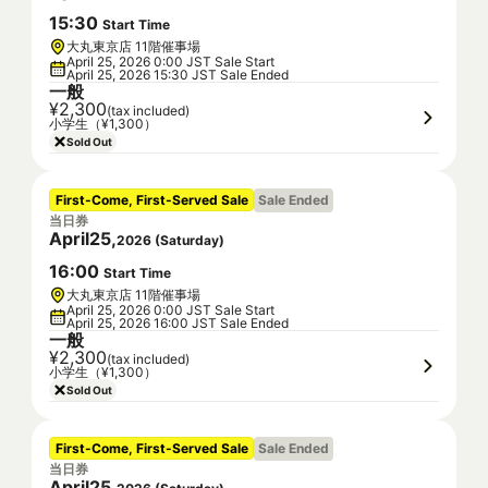
15
:
30
Start Time
大丸東京店 11階催事場
April 25, 2026 0:00 JST Sale Start
April 25, 2026 15:30 JST Sale Ended
一般
¥2,300
(tax included)
小学生（¥1,300）
Sold Out
First-Come, First-Served Sale
Sale Ended
当日券
April
25
,
2026
(
Saturday
)
16
:
00
Start Time
大丸東京店 11階催事場
April 25, 2026 0:00 JST Sale Start
April 25, 2026 16:00 JST Sale Ended
一般
¥2,300
(tax included)
小学生（¥1,300）
Sold Out
First-Come, First-Served Sale
Sale Ended
当日券
April
25
,