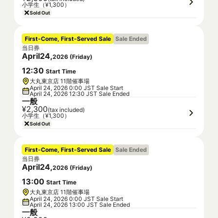
小学生（¥1,300）
Sold Out
First-Come, First-Served Sale
Sale Ended
当日券
April
24
,
2026
(
Friday
)
12
:
30
Start Time
大丸東京店 11階催事場
April 24, 2026 0:00 JST Sale Start
April 24, 2026 12:30 JST Sale Ended
一般
¥2,300
(tax included)
小学生（¥1,300）
Sold Out
First-Come, First-Served Sale
Sale Ended
当日券
April
24
,
2026
(
Friday
)
13
:
00
Start Time
大丸東京店 11階催事場
April 24, 2026 0:00 JST Sale Start
April 24, 2026 13:00 JST Sale Ended
一般