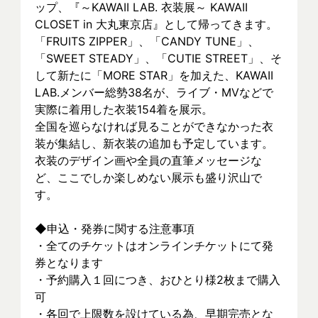
ップ、『～KAWAII LAB. 衣装展～ KAWAII 
CLOSET in 大丸東京店』として帰ってきます。
「FRUITS ZIPPER」、「CANDY TUNE」、
「SWEET STEADY」、「CUTIE STREET」、そ
して新たに「MORE STAR」を加えた、KAWAII 
LAB.メンバー総勢38名が、ライブ・MVなどで
実際に着⽤した衣装154着を展示。
全国を巡らなければ見ることができなかった衣
装が集結し、新⾐装の追加も予定しています。
衣装のデザイン画や全員の直筆メッセージな
ど、ここでしか楽しめない展示も盛り沢山で
す。
◆申込・発券に関する注意事項
・全てのチケットはオンラインチケットにて発
券となります
・予約購入１回につき、おひとり様2枚まで購入
可
・各回で上限数を設けている為、早期完売とな