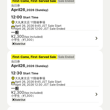
First-Come, First-Served Sale
Sale Ended
当日券
April
26
,
2026
(
Sunday
)
12
:
00
Start Time
大丸東京店 11階催事場
April 26, 2026 9:45 JST Sale Start
April 26, 2026 12:00 JST Sale Ended
一般
¥2,300
(tax included)
小学生（¥1,300）
Sold Out
First-Come, First-Served Sale
Sale Ended
当日券
April
26
,
2026
(
Sunday
)
12
:
30
Start Time
大丸東京店 11階催事場
April 26, 2026 9:45 JST Sale Start
April 26, 2026 12:30 JST Sale Ended
一般
¥2,300
(tax included)
小学生（¥1,300）
Sold Out