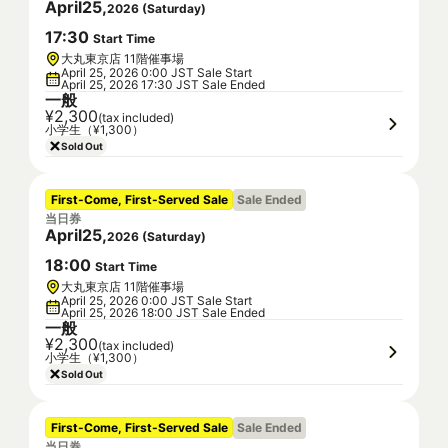
April
25
,
2026
(
Saturday
)
17
:
30
Start Time
大丸東京店 11階催事場
April 25, 2026 0:00 JST Sale Start
April 25, 2026 17:30 JST Sale Ended
一般
¥2,300
(tax included)
小学生（¥1,300）
Sold Out
First-Come, First-Served Sale
Sale Ended
当日券
April
25
,
2026
(
Saturday
)
18
:
00
Start Time
大丸東京店 11階催事場
April 25, 2026 0:00 JST Sale Start
April 25, 2026 18:00 JST Sale Ended
一般
¥2,300
(tax included)
小学生（¥1,300）
Sold Out
First-Come, First-Served Sale
Sale Ended
当日券