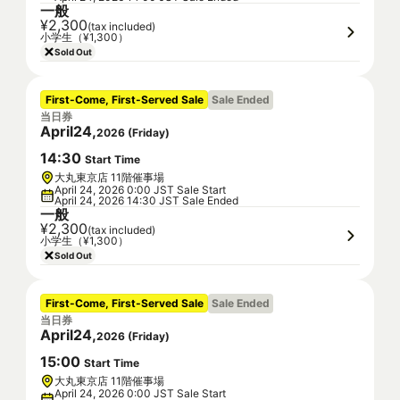
一般
¥2,300
(tax included)
小学生（¥1,300）
Sold Out
First-Come, First-Served Sale
Sale Ended
当日券
April
24
,
2026
(
Friday
)
14
:
30
Start Time
大丸東京店 11階催事場
April 24, 2026 0:00 JST Sale Start
April 24, 2026 14:30 JST Sale Ended
一般
¥2,300
(tax included)
小学生（¥1,300）
Sold Out
First-Come, First-Served Sale
Sale Ended
当日券
April
24
,
2026
(
Friday
)
15
:
00
Start Time
大丸東京店 11階催事場
April 24, 2026 0:00 JST Sale Start