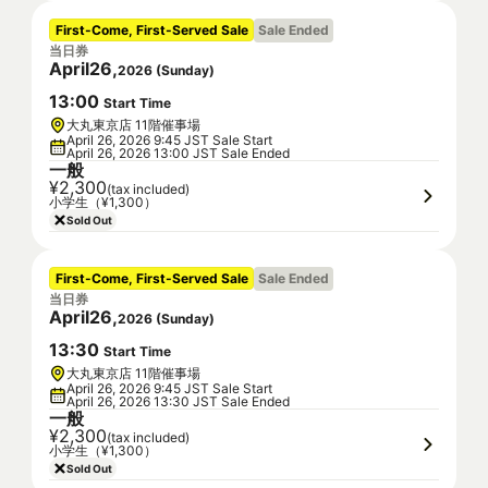
First-Come, First-Served Sale
Sale Ended
当日券
April
26
,
2026
(
Sunday
)
13
:
00
Start Time
大丸東京店 11階催事場
April 26, 2026 9:45 JST Sale Start
April 26, 2026 13:00 JST Sale Ended
一般
¥2,300
(tax included)
小学生（¥1,300）
Sold Out
First-Come, First-Served Sale
Sale Ended
当日券
April
26
,
2026
(
Sunday
)
13
:
30
Start Time
大丸東京店 11階催事場
April 26, 2026 9:45 JST Sale Start
April 26, 2026 13:30 JST Sale Ended
一般
¥2,300
(tax included)
小学生（¥1,300）
Sold Out