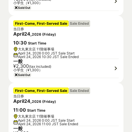
小学生（¥1,300）
Sold Out
First-Come, First-Served Sale
Sale Ended
当日券
April
24
,
2026
(
Friday
)
10
:
30
Start Time
大丸東京店 11階催事場
April 24, 2026 0:00 JST Sale Start
April 24, 2026 10:30 JST Sale Ended
一般
¥2,300
(tax included)
小学生（¥1,300）
Sold Out
First-Come, First-Served Sale
Sale Ended
当日券
April
24
,
2026
(
Friday
)
11
:
00
Start Time
大丸東京店 11階催事場
April 24, 2026 0:00 JST Sale Start
April 24, 2026 11:00 JST Sale Ended
一般