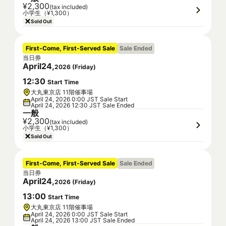
¥2,300
(tax included)
小学生（¥1,300）
Sold Out
First-Come, First-Served Sale
Sale Ended
当日券
April
24
,
2026
(
Friday
)
12
:
30
Start Time
大丸東京店 11階催事場
April 24, 2026 0:00 JST Sale Start
April 24, 2026 12:30 JST Sale Ended
一般
¥2,300
(tax included)
小学生（¥1,300）
Sold Out
First-Come, First-Served Sale
Sale Ended
当日券
April
24
,
2026
(
Friday
)
13
:
00
Start Time
大丸東京店 11階催事場
April 24, 2026 0:00 JST Sale Start
April 24, 2026 13:00 JST Sale Ended