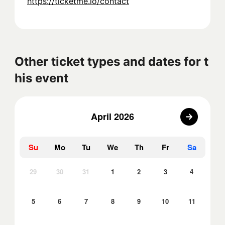
https://ticketme.io/contact
Other ticket types and dates for t
his event
April 2026
Su
Mo
Tu
We
Th
Fr
Sa
29
30
31
1
2
3
4
5
6
7
8
9
10
11