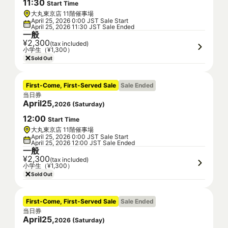
11
:
30
Start Time
大丸東京店 11階催事場
April 25, 2026 0:00 JST Sale Start
April 25, 2026 11:30 JST Sale Ended
一般
¥2,300
(tax included)
小学生（¥1,300）
Sold Out
First-Come, First-Served Sale
Sale Ended
当日券
April
25
,
2026
(
Saturday
)
12
:
00
Start Time
大丸東京店 11階催事場
April 25, 2026 0:00 JST Sale Start
April 25, 2026 12:00 JST Sale Ended
一般
¥2,300
(tax included)
小学生（¥1,300）
Sold Out
First-Come, First-Served Sale
Sale Ended
当日券
April
25
,
2026
(
Saturday
)