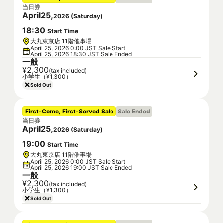
当日券
April
25
,
2026
(
Saturday
)
18
:
30
Start Time
大丸東京店 11階催事場
April 25, 2026 0:00 JST Sale Start
April 25, 2026 18:30 JST Sale Ended
一般
¥2,300
(tax included)
小学生（¥1,300）
Sold Out
First-Come, First-Served Sale
Sale Ended
当日券
April
25
,
2026
(
Saturday
)
19
:
00
Start Time
大丸東京店 11階催事場
April 25, 2026 0:00 JST Sale Start
April 25, 2026 19:00 JST Sale Ended
一般
¥2,300
(tax included)
小学生（¥1,300）
Sold Out