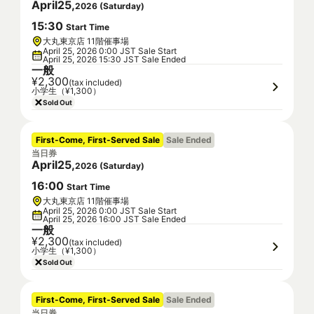
April
25
,
2026
(
Saturday
)
15
:
30
Start Time
大丸東京店 11階催事場
April 25, 2026 0:00 JST Sale Start
April 25, 2026 15:30 JST Sale Ended
一般
¥2,300
(tax included)
小学生（¥1,300）
Sold Out
First-Come, First-Served Sale
Sale Ended
当日券
April
25
,
2026
(
Saturday
)
16
:
00
Start Time
大丸東京店 11階催事場
April 25, 2026 0:00 JST Sale Start
April 25, 2026 16:00 JST Sale Ended
一般
¥2,300
(tax included)
小学生（¥1,300）
Sold Out
First-Come, First-Served Sale
Sale Ended
当日券