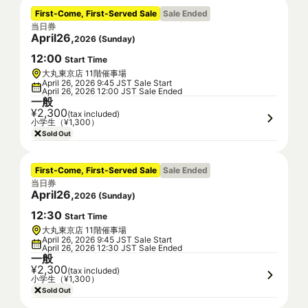
First-Come, First-Served Sale
Sale Ended
当日券
April
26
,
2026
(
Sunday
)
12
:
00
Start Time
大丸東京店 11階催事場
April 26, 2026 9:45 JST Sale Start
April 26, 2026 12:00 JST Sale Ended
一般
¥2,300
(tax included)
小学生（¥1,300）
Sold Out
First-Come, First-Served Sale
Sale Ended
当日券
April
26
,
2026
(
Sunday
)
12
:
30
Start Time
大丸東京店 11階催事場
April 26, 2026 9:45 JST Sale Start
April 26, 2026 12:30 JST Sale Ended
一般
¥2,300
(tax included)
小学生（¥1,300）
Sold Out