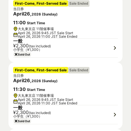
First-Come, First-Served Sale
Sale Ended
当日券
April
26
,
2026
(
Sunday
)
11
:
00
Start Time
大丸東京店 11階催事場
April 26, 2026 9:45 JST Sale Start
April 26, 2026 11:00 JST Sale Ended
一般
¥2,300
(tax included)
小学生（¥1,300）
Sold Out
First-Come, First-Served Sale
Sale Ended
当日券
April
26
,
2026
(
Sunday
)
11
:
30
Start Time
大丸東京店 11階催事場
April 26, 2026 9:45 JST Sale Start
April 26, 2026 11:30 JST Sale Ended
一般
¥2,300
(tax included)
小学生（¥1,300）
Sold Out