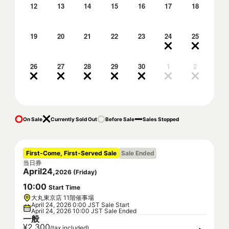
12
13
14
15
16
17
18
19
20
21
22
23
24
25
26
27
28
29
30
1
2
On Sale
Currently Sold Out
Before Sale
Sales Stopped
First-Come, First-Served Sale
Sale Ended
当日券
April
24
,
2026
(
Friday
)
10
:
00
Start Time
大丸東京店 11階催事場
April 24, 2026 0:00 JST Sale Start
April 24, 2026 10:00 JST Sale Ended
一般
¥2,300
(tax included)