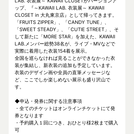
LAB. 衣装展～ KAWAII CLOSETがバージョンア
ップ、『～KAWAII LAB. 衣装展～ KAWAII 
CLOSET in 大丸東京店』として帰ってきます。
「FRUITS ZIPPER」、「CANDY TUNE」、
「SWEET STEADY」、「CUTIE STREET」、そ
して新たに「MORE STAR」を加えた、KAWAII 
LAB.メンバー総勢38名が、ライブ・MVなどで
実際に着⽤した衣装154着を展示。
全国を巡らなければ見ることができなかった衣
装が集結し、新⾐装の追加も予定しています。
衣装のデザイン画や全員の直筆メッセージな
ど、ここでしか楽しめない展示も盛り沢山で
す。
◆申込・発券に関する注意事項
・全てのチケットはオンラインチケットにて発
券となります
・予約購入１回につき、おひとり様2枚まで購入
可