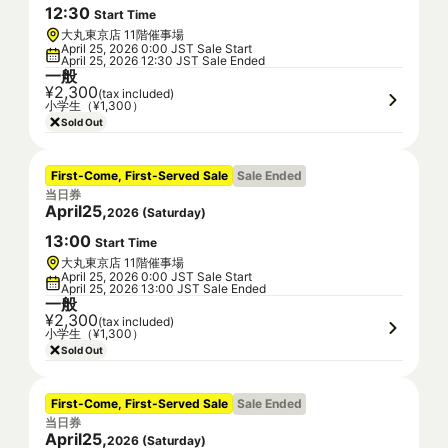
12
:
30
Start Time
大丸東京店 11階催事場
April 25, 2026 0:00 JST Sale Start
April 25, 2026 12:30 JST Sale Ended
一般
¥2,300
(tax included)
小学生（¥1,300）
Sold Out
First-Come, First-Served Sale
Sale Ended
当日券
April
25
,
2026
(
Saturday
)
13
:
00
Start Time
大丸東京店 11階催事場
April 25, 2026 0:00 JST Sale Start
April 25, 2026 13:00 JST Sale Ended
一般
¥2,300
(tax included)
小学生（¥1,300）
Sold Out
First-Come, First-Served Sale
Sale Ended
当日券
April
25
,
2026
(
Saturday
)