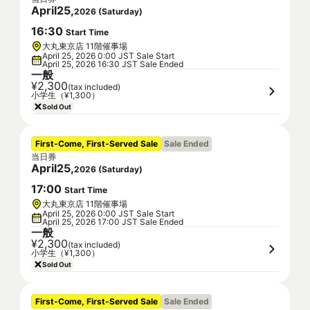
April
25
,
2026
(
Saturday
)
16
:
30
Start Time
大丸東京店 11階催事場
April 25, 2026 0:00 JST Sale Start
April 25, 2026 16:30 JST Sale Ended
一般
¥2,300
(tax included)
小学生（¥1,300）
Sold Out
First-Come, First-Served Sale
Sale Ended
当日券
April
25
,
2026
(
Saturday
)
17
:
00
Start Time
大丸東京店 11階催事場
April 25, 2026 0:00 JST Sale Start
April 25, 2026 17:00 JST Sale Ended
一般
¥2,300
(tax included)
小学生（¥1,300）
Sold Out
First-Come, First-Served Sale
Sale Ended