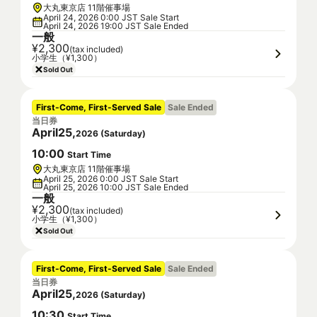
大丸東京店 11階催事場
April 24, 2026 0:00 JST Sale Start
April 24, 2026 19:00 JST Sale Ended
一般
¥2,300
(tax included)
小学生（¥1,300）
Sold Out
First-Come, First-Served Sale
Sale Ended
当日券
April
25
,
2026
(
Saturday
)
10
:
00
Start Time
大丸東京店 11階催事場
April 25, 2026 0:00 JST Sale Start
April 25, 2026 10:00 JST Sale Ended
一般
¥2,300
(tax included)
小学生（¥1,300）
Sold Out
First-Come, First-Served Sale
Sale Ended
当日券
April
25
,
2026
(
Saturday
)
10
:
30
Start Time