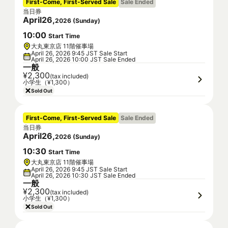
First-Come, First-Served Sale
Sale Ended
当日券
April
26
,
2026
(
Sunday
)
10
:
00
Start Time
大丸東京店 11階催事場
April 26, 2026 9:45 JST Sale Start
April 26, 2026 10:00 JST Sale Ended
一般
¥2,300
(tax included)
小学生（¥1,300）
Sold Out
First-Come, First-Served Sale
Sale Ended
当日券
April
26
,
2026
(
Sunday
)
10
:
30
Start Time
大丸東京店 11階催事場
April 26, 2026 9:45 JST Sale Start
April 26, 2026 10:30 JST Sale Ended
一般
¥2,300
(tax included)
小学生（¥1,300）
Sold Out