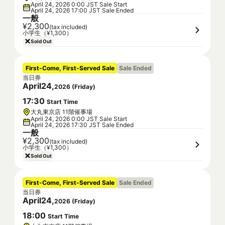
April 24, 2026 0:00 JST Sale Start
April 24, 2026 17:00 JST Sale Ended
一般
¥2,300
(tax included)
小学生（¥1,300）
Sold Out
First-Come, First-Served Sale
Sale Ended
当日券
April
24
,
2026
(
Friday
)
17
:
30
Start Time
大丸東京店 11階催事場
April 24, 2026 0:00 JST Sale Start
April 24, 2026 17:30 JST Sale Ended
一般
¥2,300
(tax included)
小学生（¥1,300）
Sold Out
First-Come, First-Served Sale
Sale Ended
当日券
April
24
,
2026
(
Friday
)
18
:
00
Start Time