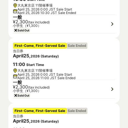
大丸東京店 11階催事場
April 25, 2026 0:00 JST Sale Start
April 25, 2026 10:30 JST Sale Ended
一般
¥2,300
(tax included)
小学生（¥1,300）
Sold Out
First-Come, First-Served Sale
Sale Ended
当日券
April
25
,
2026
(
Saturday
)
11
:
00
Start Time
大丸東京店 11階催事場
April 25, 2026 0:00 JST Sale Start
April 25, 2026 11:00 JST Sale Ended
一般
¥2,300
(tax included)
小学生（¥1,300）
Sold Out
First-Come, First-Served Sale
Sale Ended
当日券
April
25
,
2026
(
Saturday
)