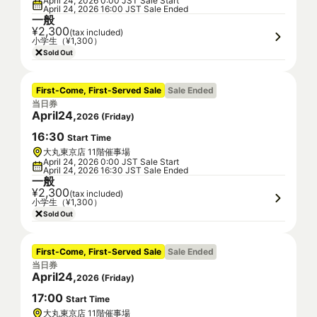
April 24, 2026 0:00 JST Sale Start
April 24, 2026 16:00 JST Sale Ended
一般
¥2,300
(tax included)
小学生（¥1,300）
Sold Out
First-Come, First-Served Sale
Sale Ended
当日券
April
24
,
2026
(
Friday
)
16
:
30
Start Time
大丸東京店 11階催事場
April 24, 2026 0:00 JST Sale Start
April 24, 2026 16:30 JST Sale Ended
一般
¥2,300
(tax included)
小学生（¥1,300）
Sold Out
First-Come, First-Served Sale
Sale Ended
当日券
April
24
,
2026
(
Friday
)
17
:
00
Start Time
大丸東京店 11階催事場