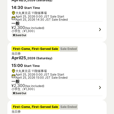
2026
(
Saturday
)
14
:
30
Start Time
大丸東京店 11階催事場
April 25, 2026 0:00 JST Sale Start
April 25, 2026 14:30 JST Sale Ended
一般
¥2,300
(tax included)
小学生（¥1,300）
Sold Out
First-Come, First-Served Sale
Sale Ended
当日券
April
25
,
2026
(
Saturday
)
15
:
00
Start Time
大丸東京店 11階催事場
April 25, 2026 0:00 JST Sale Start
April 25, 2026 15:00 JST Sale Ended
一般
¥2,300
(tax included)
小学生（¥1,300）
Sold Out
First-Come, First-Served Sale
Sale Ended
当日券