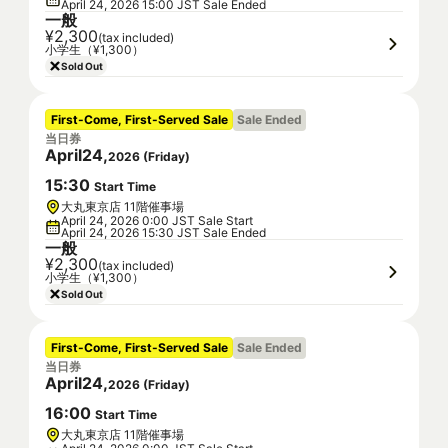
April 24, 2026 15:00 JST Sale Ended
一般
¥2,300
(tax included)
小学生（¥1,300）
Sold Out
First-Come, First-Served Sale
Sale Ended
当日券
April
24
,
2026
(
Friday
)
15
:
30
Start Time
大丸東京店 11階催事場
April 24, 2026 0:00 JST Sale Start
April 24, 2026 15:30 JST Sale Ended
一般
¥2,300
(tax included)
小学生（¥1,300）
Sold Out
First-Come, First-Served Sale
Sale Ended
当日券
April
24
,
2026
(
Friday
)
16
:
00
Start Time
大丸東京店 11階催事場