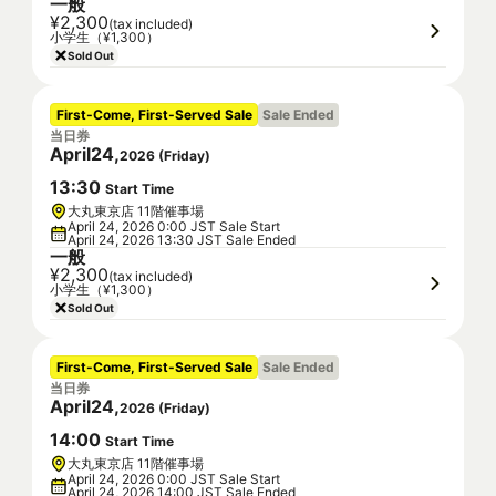
一般
¥2,300
(tax included)
小学生（¥1,300）
Sold Out
First-Come, First-Served Sale
Sale Ended
当日券
April
24
,
2026
(
Friday
)
13
:
30
Start Time
大丸東京店 11階催事場
April 24, 2026 0:00 JST Sale Start
April 24, 2026 13:30 JST Sale Ended
一般
¥2,300
(tax included)
小学生（¥1,300）
Sold Out
First-Come, First-Served Sale
Sale Ended
当日券
April
24
,
2026
(
Friday
)
14
:
00
Start Time
大丸東京店 11階催事場
April 24, 2026 0:00 JST Sale Start
April 24, 2026 14:00 JST Sale Ended