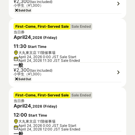
¥2,300
(tax included)
小学生（¥1,300）
Sold Out
First-Come, First-Served Sale
Sale Ended
当日券
April
24
,
2026
(
Friday
)
11
:
30
Start Time
大丸東京店 11階催事場
April 24, 2026 0:00 JST Sale Start
April 24, 2026 11:30 JST Sale Ended
一般
¥2,300
(tax included)
小学生（¥1,300）
Sold Out
First-Come, First-Served Sale
Sale Ended
当日券
April
24
,
2026
(
Friday
)
12
:
00
Start Time
大丸東京店 11階催事場
April 24, 2026 0:00 JST Sale Start
April 24, 2026 12:00 JST Sale Ended
一般