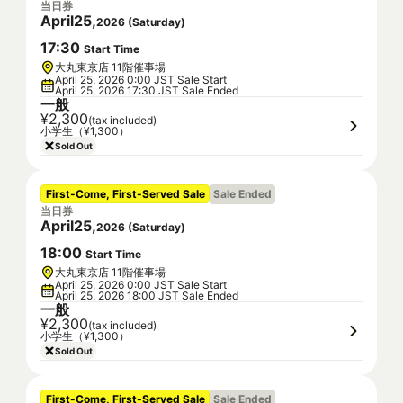
当日券
April
25
,
2026
(
Saturday
)
17
:
30
Start Time
大丸東京店 11階催事場
April 25, 2026 0:00 JST Sale Start
April 25, 2026 17:30 JST Sale Ended
一般
¥2,300
(tax included)
小学生（¥1,300）
Sold Out
First-Come, First-Served Sale
Sale Ended
当日券
April
25
,
2026
(
Saturday
)
18
:
00
Start Time
大丸東京店 11階催事場
April 25, 2026 0:00 JST Sale Start
April 25, 2026 18:00 JST Sale Ended
一般
¥2,300
(tax included)
小学生（¥1,300）
Sold Out
First-Come, First-Served Sale
Sale Ended