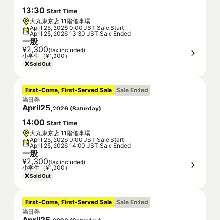
13
:
30
Start Time
大丸東京店 11階催事場
April 25, 2026 0:00 JST Sale Start
April 25, 2026 13:30 JST Sale Ended
一般
¥2,300
(tax included)
小学生（¥1,300）
Sold Out
First-Come, First-Served Sale
Sale Ended
当日券
April
25
,
2026
(
Saturday
)
14
:
00
Start Time
大丸東京店 11階催事場
April 25, 2026 0:00 JST Sale Start
April 25, 2026 14:00 JST Sale Ended
一般
¥2,300
(tax included)
小学生（¥1,300）
Sold Out
First-Come, First-Served Sale
Sale Ended
当日券
April
25
,