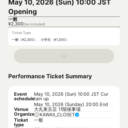
May 10, 2026 (Sun) 10:00 JST
Opening
一般
¥2,300
(tax included)
Ticket Type
一般（¥2,300）、小学生（¥1,300）
Performance Ticket Summary
Event
May 10, 2026 (Sun) 10:00 JST
Cur
schedule
tain up
May 10, 2026 (Sunday) 20:00 End
Venue
大丸東京店 11階催事場
Organizer
KAWAII_CLOSET
Ticket
一般
type