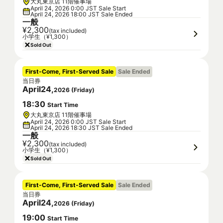
大丸東京店 11階催事場
April 24, 2026 0:00 JST Sale Start
April 24, 2026 18:00 JST Sale Ended
一般
¥2,300
(tax included)
小学生（¥1,300）
Sold Out
First-Come, First-Served Sale
Sale Ended
当日券
April
24
,
2026
(
Friday
)
18
:
30
Start Time
大丸東京店 11階催事場
April 24, 2026 0:00 JST Sale Start
April 24, 2026 18:30 JST Sale Ended
一般
¥2,300
(tax included)
小学生（¥1,300）
Sold Out
First-Come, First-Served Sale
Sale Ended
当日券
April
24
,
2026
(
Friday
)
19
:
00
Start Time