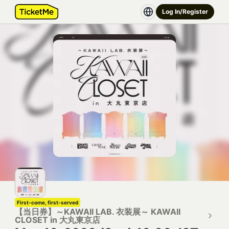
Log In/Register
First-come, first-served
【当日券】～KAWAII LAB. 衣装展～ KAWAII
CLOSET in 大丸東京店