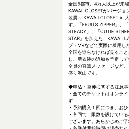
全国5都市、4万⼈以上が来場した～
KAWAII CLOSETがバージョ
装展～ KAWAII CLOSET
す。「FRUITS ZIPPER」、「
STEADY」、「CUTIE ST
STAR」を加えた、KAWAII
ブ・MVなどで実際に着⽤した
全国を巡らなければ見ること
し、新⾐装の追加も予定して
全員の直筆メッセージなど、
盛り沢山です。
◆申込・発券に関する注意事
・全てのチケットはオンライ
す
・予約購入１回につき、おひ
・各回で上限数を設けている
ございます。あらかじめご了
・各受付開始時間は販売サイ