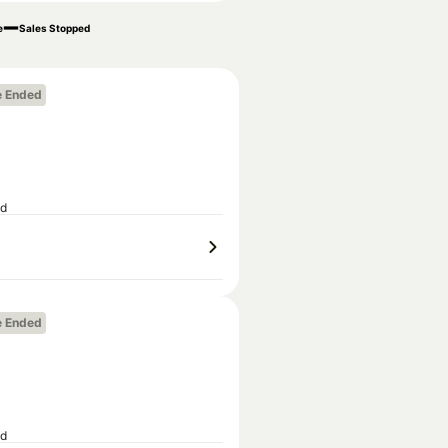
e
Sales Stopped
e Ended
ed
e Ended
ed