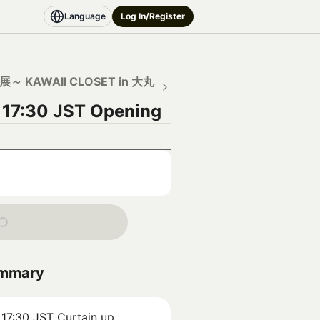
Language
Log In/Register
～ KAWAII CLOSET in 大丸
 17:30 JST
Opening
ummary
 17:30 JST
Curtain up