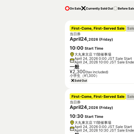
On Sale
Currently Sold Out
Before Sal
First-Come, First-Served Sale
Sal
当日券
April
24
,
2026
(
Friday
)
10
:
00
Start Time
大丸東京店 11階催事場
April 24, 2026 0:00 JST Sale Start
April 24, 2026 10:00 JST Sale End
一般
¥2,300
(tax included)
小学生（¥1,300）
Sold Out
First-Come, First-Served Sale
Sal
当日券
April
24
,
2026
(
Friday
)
10
:
30
Start Time
大丸東京店 11階催事場
April 24, 2026 0:00 JST Sale Start
April 24, 2026 10:30 JST Sale End