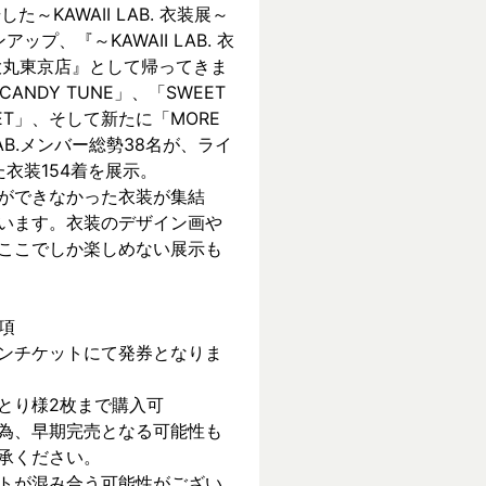
KAWAII LAB. 衣装展～ 
ンアップ、『～KAWAII LAB. 衣
 in 大丸東京店』として帰ってきま
CANDY TUNE」、「SWEET 
REET」、そして新たに「MORE 
 LAB.メンバー総勢38名が、ライ
衣装154着を展示。
ができなかった衣装が集結
います。衣装のデザイン画や
ここでしか楽しめない展示も
項
ンチケットにて発券となりま
とり様2枚まで購入可
為、早期完売となる可能性も
承ください。
トが混み合う可能性がござい