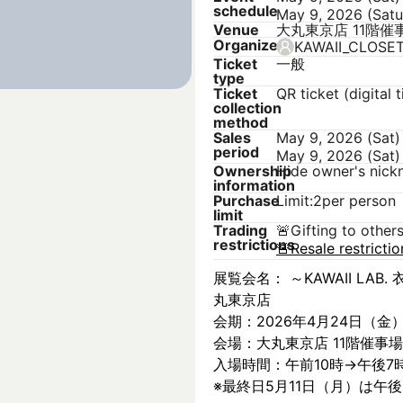
schedule
May 9, 2026 (Satu
Venue
大丸東京店 11階催
Organizer
KAWAII_CLOSE
Ticket
一般
type
Ticket
QR ticket (digital t
collection
method
Sales
May 9, 2026 (Sat)
period
May 9, 2026 (Sat)
Ownership
Hide owner's nic
information
Purchase
Limit:2per person
limit
Trading
🚨
Gifting to other
restrictions
🚨
Resale restricti
展覧会名： ～KAWAII LAB. 衣
丸東京店
会期：2026年4月24日（金
会場：大丸東京店 11階催事場
入場時間：午前10時→午後7
※最終日5月11日（月）は午