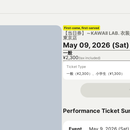
First-come, first-served
【当日券】～KAWAII LAB. 衣装展
東京店
May 09, 2026 (Sat)
一般
¥2,300
(tax included)
Ticket Type
一般（¥2,300）、小学生（¥1,300）
Performance Ticket S
Event
May 9, 2026 (Sat)